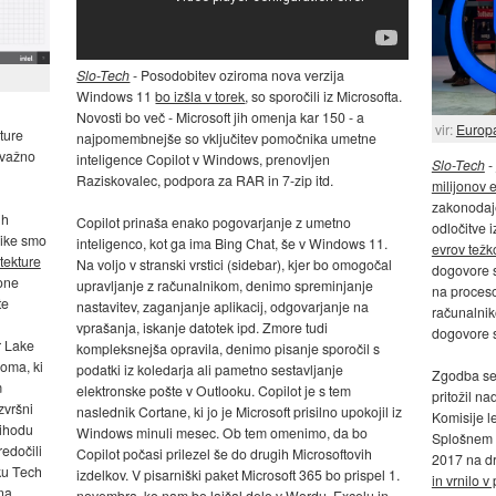
Slo-Tech
- Posodobitev oziroma nova verzija
Windows 11
bo izšla v torek
, so sporočili iz Microsofta.
Novosti bo več - Microsoft jih omenja kar 150 - a
vir:
Europ
ture
najpomembnejše so vključitev pomočnika umetne
 važno
inteligence Copilot v Windows, prenovljen
Slo-Tech
-
Raziskovalec, podpora za RAR in 7-zip itd.
milijonov 
zakonodaje
ih
Copilot prinaša enako pogovarjanje z umetno
odločitve i
nike smo
inteligenco, kot ga ima Bing Chat, še v Windows 11.
evrov težk
tekture
Na voljo v stranski vrstici (sidebar), kjer bo omogočal
dogovore s
fone
upravljanje z računalnikom, denimo spreminjanje
na procesor
te
nastavitev, zaganjanje aplikacij, odgovarjanje na
računalnik
vprašanja, iskanje datotek ipd. Zmore tudi
dogovore s
r Lake
kompleksnejša opravila, denimo pisanje sporočil s
loma, ki
podatki iz koledarja ali pametno sestavljanje
Zgodba se 
m
elektronske pošte v Outlooku. Copilot je s tem
pritožil na
zvršni
naslednik Cortane, ki jo je Microsoft prisilno upokojil iz
Komisije le
rihodu
Windows minuli mesec. Ob tem omenimo, da bo
Splošnem s
edočili
Copilot počasi prilezel še do drugih Microsoftovih
2017 na dr
ku Tech
izdelkov. V pisarniški paket Microsoft 365 bo prispel 1.
in vrnilo 
na
novembra, ko nam bo lajšal delo v Wordu, Excelu in