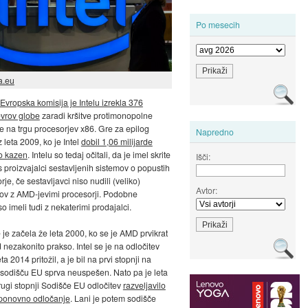
Po mesecih
a.eu
Evropska komisija je Intelu izrekla 376
evrov globe
zaradi kršitve protimonopolne
 na trgu procesorjev x86. Gre za epilog
Napredno
z leta 2009, ko je Intel
dobil 1,06 milijarde
o kazen
. Intelu so tedaj očitali, da je imel skrite
Išči:
 proizvajalci sestavljenih sistemov o popustih
je, če sestavljavci niso nudili (veliko)
Avtor:
ov z AMD-jevimi procesorji. Podobne
o imeli tudi z nekaterimi prodajalci.
je začela že leta 2000, ko se je AMD prvikrat
d nezakonito prakso. Intel se je na odločitev
ta 2014 pritožil, a je bil na prvi stopnji na
odišču EU sprva neuspešen. Nato pa je leta
ugi stopnji Sodišče EU odločitev
razveljavilo
v ponovno odločanje
. Lani je potem sodišče