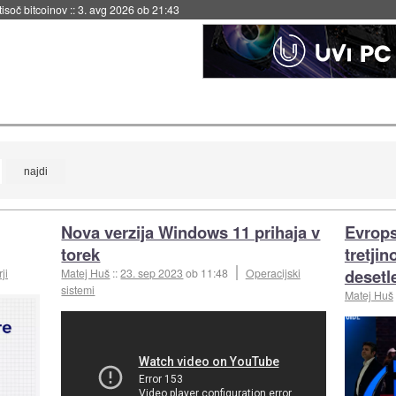
 tisoč bitcoinov
::
3. avg 2026 ob 21:43
Nova verzija Windows 11 prihaja v
Evrops
torek
tretji
desetle
ji
Matej Huš
::
23. sep 2023
ob 11:48
Operacijski
sistemi
Matej Huš