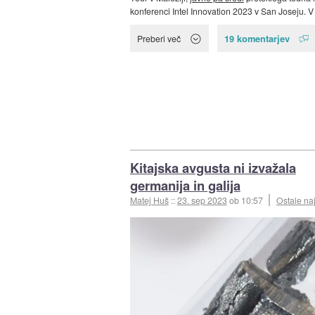
konferenci Intel Innovation 2023 v San Joseju. V
19 komentarjev
Preberi več
Kitajska avgusta ni izvažala
germanija in galija
Matej Huš
::
23. sep 2023
ob 10:57
Ostale na