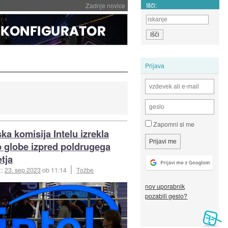
Išči:
Zadnje novice
Prijava
Zapomni si me
ka komisija Intelu izrekla
no globe izpred poldrugega
tja
::
23. sep 2023
ob 11:14
Tožbe
nov uporabnik
pozabili geslo?