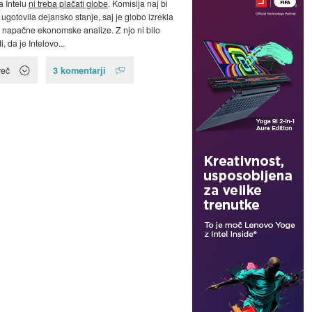
a Intelu
ni treba plačati globe
. Komisija naj bi
 ugotovila dejansko stanje, saj je globo izrekla
 napačne ekonomske analize. Z njo ni bilo
i, da je Intelovo...
3 komentarji
več