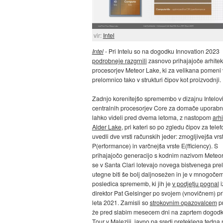
vir:
Intel
Intel
- Pri Intelu so na dogodku Innovation 2023
podrobneje razgrnili
zasnovo prihajajoče arhitek
procesorjev Meteor Lake, ki za velikana pomeni
prelomnico tako v strukturi čipov kot proizvodnji.
Zadnjo korenitejšo spremembo v dizajnu Intelov
centralnih procesorjev Core za domače uporab
lahko videli pred dvema letoma, z nastopom
arhi
Alder Lake
, pri kateri so po zgledu čipov za tele
uvedli dve vrsti računskih jeder: zmogljivejša vrs
P(erformance) in varčnejša vrste E(fficiency). S
prihajajočo generacijo s kodnim nazivom Meteo
se v Santa Clari lotevajo novega bistvenega pre
utegne biti še bolj daljnosežen in je v mnogoče
posledica sprememb, ki jih je
v podjetju pognal
i
direktor Pat Gelsinger po svojem (vnovičnem) p
leta 2021. Zamisli so
strokovnim opazovalcem
pr
že pred slabim mesecem dni na zaprtem dogod
Tour v Maleziji,
javno pa sredi
preteklega tedna 