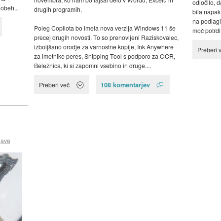
odločilo, d
 obeh...
drugih programih.
bila napak
na podlagi
Poleg Copilota bo imela nova verzija Windows 11 še
moč potrdit
precej drugih novosti. To so prenovljeni Raziskovalec,
izboljšano orodje za varnostne kopije, Ink Anywhere
Preberi 
za imetnike peres, Snipping Tool s podporo za OCR,
Beležnica, ki si zapomni vsebino in druge....
108 komentarjev
Preberi več
jave