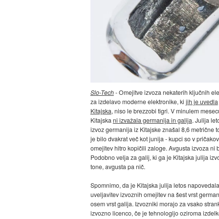
Slo-Tech
- Omejitve izvoza nekaterih ključnih e
za izdelavo moderne elektronike, ki
jih je uvedla
Kitajska
, niso le brezzobi tigri. V minulem mesec
Kitajska
ni izvažala germanija in galija
. Julija let
izvoz germanija iz Kitajske znašal 8,6 metrične t
je bilo dvakrat več kot junija - kupci so v pričako
omejitev hitro kopičili zaloge. Avgusta izvoza ni b
Podobno velja za galij, ki ga je Kitajska julija izv
tone, avgusta pa nič.
Spomnimo, da je Kitajska julija letos napovedal
uveljavitev izvoznih omejitev na šest vrst german
osem vrst galija. Izvozniki morajo za vsako stran
izvozno licenco, če je tehnologijo oziroma izdel