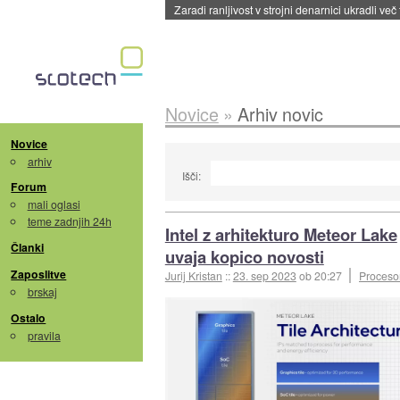
Zaradi ranljivost v strojni denarnici ukradli več
Novice
»
Arhiv novic
Novice
arhiv
Išči:
Forum
mali oglasi
teme zadnjih 24h
Intel z arhitekturo Meteor Lake
Članki
uvaja kopico novosti
Zaposlitve
Jurij Kristan
::
23. sep 2023
ob 20:27
Procesor
brskaj
Ostalo
pravila