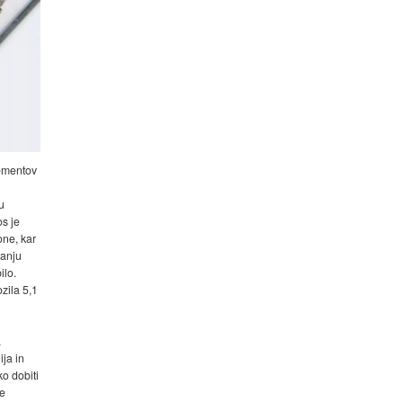
lementov
u
os je
one, kar
vanju
ilo.
ozila 5,1
a
ija in
ko dobiti
ke