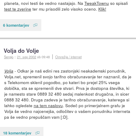
planeta, novi testi še vedno nastajajo. Na
TweakTownu
so spisali
test te zverine
ter mu prisodili zelo visoko oceno.
Klik!
6 komentarjev
Volja do Volje
Sergio
::
21. sep 2002
ob 09:48
Omrežja / internet
- Odkar je naš edini res zastonjski neakademski ponudnik,
Volja
Volja.net, spremenil svojo tarifno obračunavanje ter naznanil, da je
s Telekomom sklenil pogodbo, po kateri bo prejel 25% vsega
dobička, sta se spremenili dve stvari. Prva je dostopna številka, ki
je namesto stare 0889 32 480 sedaj malenkost drugačna, in sicer
0888 32 480. Druga zadeva je tarifno obračunavanje, katerega si
lahko ogledate
na tem naslovu
. Sodeč po primerjalnem grafu je
Volja še vedno najcenejša, odločitev o vašem ponudniku interneta
pa še vedno prepuščam vam [:D].
18 komentarjev