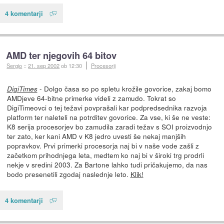
4 komentarji
AMD ter njegovih 64 bitov
Sergio
::
21. sep 2002
ob 12:30
Procesorji
- Dolgo časa so po spletu krožile govorice, zakaj bomo
DigiTimes
AMDjeve 64-bitne primerke videli z zamudo. Tokrat so
DigiTimeovci o tej težavi povprašali kar podpredsednika razvoja
platform ter naleteli na potrditev govorice. Za vse, ki še ne veste:
K8 serija procesorjev bo zamudila zaradi težav s SOI proizvodnjo
ter zato, ker kani AMD v K8 jedro uvesti še nekaj manjših
popravkov. Prvi primerki procesorja naj bi v naše vode zašli z
začetkom prihodnjega leta, medtem ko naj bi v široki trg prodrli
nekje v sredini 2003. Za Bartone lahko tudi pričakujemo, da nas
bodo presenetili zgodaj naslednje leto.
Klik!
4 komentarji