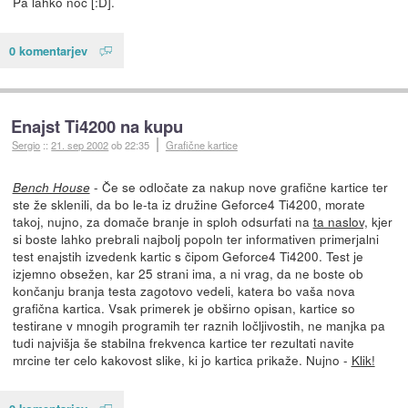
Pa lahko noč [:D].
0 komentarjev
Enajst Ti4200 na kupu
Sergio
::
21. sep 2002
ob 22:35
Grafične kartice
- Če se odločate za nakup nove grafične kartice ter
Bench House
ste že sklenili, da bo le-ta iz družine Geforce4 Ti4200, morate
takoj, nujno, za domače branje in sploh odsurfati na
ta naslov,
kjer
si boste lahko prebrali najbolj popoln ter informativen primerjalni
test enajstih izvedenk kartic s čipom Geforce4 Ti4200. Test je
izjemno obsežen, kar 25 strani ima, a ni vrag, da ne boste ob
končanju branja testa zagotovo vedeli, katera bo vaša nova
grafična kartica. Vsak primerek je obširno opisan, kartice so
testirane v mnogih programih ter raznih ločljivostih, ne manjka pa
tudi najvišja še stabilna frekvenca kartice ter rezultati navite
mrcine ter celo kakovost slike, ki jo kartica prikaže. Nujno -
Klik!