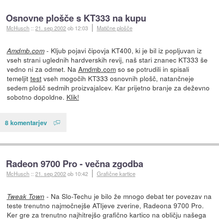
Osnovne plošče s KT333 na kupu
McHusch
::
21. sep 2002
ob 12:03
Matične plošče
- Kljub pojavi čipovja KT400, ki je bil iz popljuvan iz
Amdmb.com
vseh strani uglednih hardverskih revij, naš stari znanec KT333 še
vedno ni za odmet. Na
Amdmb.com
so se potrudili in spisali
temeljit
test
vseh mogočih KT333 osnovnih plošč, natančneje
sedem plošč sedmih proizvajalcev. Kar prijetno branje za deževno
sobotno dopoldne.
Klik!
8 komentarjev
Radeon 9700 Pro - večna zgodba
McHusch
::
21. sep 2002
ob 10:42
Grafične kartice
- Na Slo-Techu je bilo že mnogo debat ter povezav na
Tweak Town
teste trenutno najmočnejše ATIjeve zverine, Radeona 9700 Pro.
Ker gre za trenutno najhitrejšo grafično kartico na obličju našega