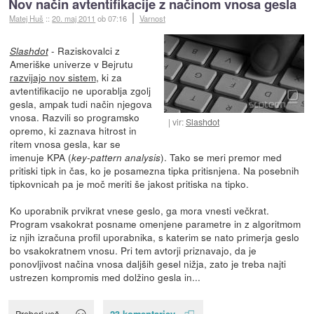
Nov način avtentifikacije z načinom vnosa gesla
Matej Huš
::
20. maj 2011
ob 07:16
Varnost
- Raziskovalci z
Slashdot
Ameriške univerze v Bejrutu
razvijajo nov sistem
, ki za
avtentifikacijo ne uporablja zgolj
gesla, ampak tudi način njegova
vnosa. Razvili so programsko
vir:
Slashdot
opremo, ki zaznava hitrost in
ritem vnosa gesla, kar se
imenuje KPA (
). Tako se meri premor med
key-pattern analysis
pritiski tipk in čas, ko je posamezna tipka pritisnjena. Na posebnih
tipkovnicah pa je moč meriti še jakost pritiska na tipko.
Ko uporabnik prvikrat vnese geslo, ga mora vnesti večkrat.
Program vsakokrat posname omenjene parametre in z algoritmom
iz njih izračuna profil uporabnika, s katerim se nato primerja geslo
bo vsakokratnem vnosu. Pri tem avtorji priznavajo, da je
ponovljivost načina vnosa daljših gesel nižja, zato je treba najti
ustrezen kompromis med dolžino gesla in...
23 komentarjev
Preberi več »