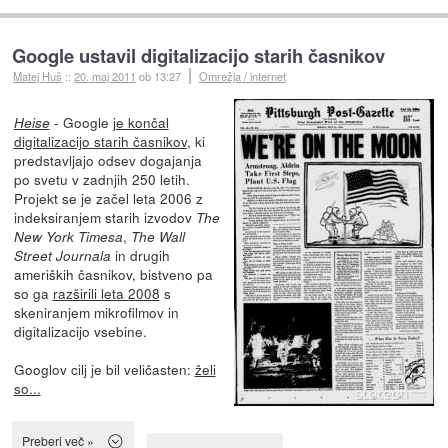
Google ustavil digitalizacijo starih časnikov
Matej Huš
::
20. maj 2011
ob 13:27
Omrežja / internet
- Google
je končal
Heise
digitalizacijo starih časnikov
, ki
predstavljajo odsev dogajanja
po svetu v zadnjih 250 letih.
Projekt se je začel leta 2006 z
indeksiranjem starih izvodov
The
,
New York Timesa
The Wall
in drugih
Street Journala
ameriških časnikov, bistveno pa
so ga
razširili leta 2008
s
skeniranjem mikrofilmov in
digitalizacijo vsebine.
Googlov cilj je bil veličasten:
želi
so...
Preberi več »