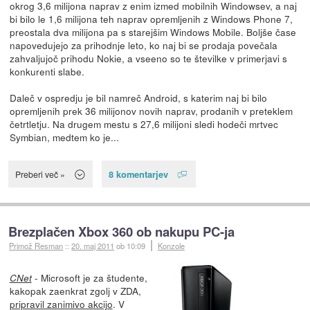
okrog 3,6 milijona naprav z enim izmed mobilnih Windowsev, a naj
bi bilo le 1,6 milijona teh naprav opremljenih z Windows Phone 7,
preostala dva milijona pa s starejšim Windows Mobile. Boljše čase
napovedujejo za prihodnje leto, ko naj bi se prodaja povečala
zahvaljujoč prihodu Nokie, a vseeno so te številke v primerjavi s
konkurenti slabe.
Daleč v ospredju je bil namreč Android, s katerim naj bi bilo
opremljenih prek 36 milijonov novih naprav, prodanih v preteklem
četrtletju. Na drugem mestu s 27,6 milijoni sledi hodeči mrtvec
Symbian, medtem ko je...
8 komentarjev
Preberi več »
Brezplačen Xbox 360 ob nakupu PC-ja
Primož Resman
::
20. maj 2011
ob 10:09
Konzole
- Microsoft je za študente,
CNet
kakopak zaenkrat zgolj v ZDA,
pripravil zanimivo akcijo
. V