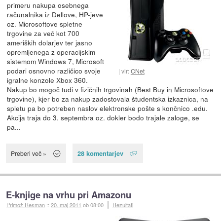
primeru nakupa osebnega
računalnika iz Dellove, HP-jeve
oz. Microsoftove spletne
trgovine za več kot 700
ameriških dolarjev ter jasno
opremljenega z operacijskim
sistemom Windows 7, Microsoft
podari osnovno različico svoje
vir:
CNet
igralne konzole Xbox 360.
Nakup bo mogoč tudi v fizičnih trgovinah (Best Buy in Microsoftove
trgovine), kjer bo za nakup zadostovala študentska izkaznica, na
spletu pa bo potreben naslov elektronske pošte s končnico .edu.
Akcija traja do 3. septembra oz. dokler bodo trajale zaloge, se
pa...
28 komentarjev
Preberi več »
E-knjige na vrhu pri Amazonu
Primož Resman
::
20. maj 2011
ob 08:00
Rezultati