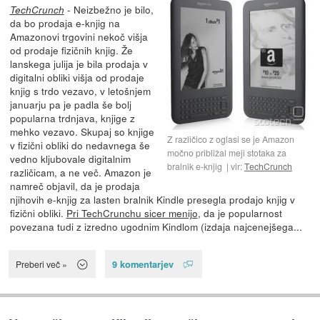
- Neizbežno je bilo,
TechCrunch
da bo prodaja e-knjig na
Amazonovi trgovini nekoč višja
od prodaje fizičnih knjig. Že
lanskega julija je bila prodaja v
digitalni obliki višja od prodaje
knjig s trdo vezavo, v letošnjem
januarju pa je padla še bolj
popularna trdnjava, knjige z
mehko vezavo. Skupaj so knjige
Z različico z oglasi se je Amazon
v fizični obliki do nedavnega še
močno približal meji stotaka za
vedno kljubovale digitalnim
bralnik e-knjig
vir:
TechCrunch
različicam, a ne več. Amazon je
namreč objavil, da je prodaja
njihovih e-knjig za lasten bralnik Kindle presegla prodajo knjig v
fizični obliki.
Pri TechCrunchu sicer menijo
, da je popularnost
povezana tudi z izredno ugodnim Kindlom (izdaja najcenejšega...
9 komentarjev
Preberi več »