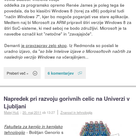
oddelka za programsko opremo Renée James je poleg tega še
povedala, da bo klasični Windows 8 (torej za x86) podpiral tudi
"
", kjer bo mogoče poganjati vse stare aplikacije.
način Windows 7
Medtem naj bi Microsoft za ARM pripravil štiri verzije Windows 8 za
štiri SoC-sisteme, ki med seboj ne bodo združljivi. Microsoft je ta
navedbe označil kot "
" in "
".
netočne
zavajajoče
Demanti
je pravzaprav zelo skop
. Iz Redmonda so poslali le
uradno izjavo, da "
so bile Intelove izjave o Microsoftovih načrtih za
naslednjo verzijo Windows na včerajšnjem...
6 komentarjev
Preberi več »
Napredek pri razvoju gorivnih celic na Univerzi v
Ljubljani
Matej Huš
::
20. maj 2011
ob 13:27
Znanost in tehnologija
Fakulteta za kemijo in kemijsko
- Boštjan Genorio s
tehnologijo