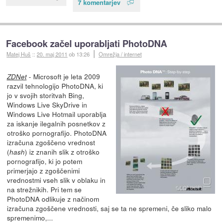
7 komentarjev
Facebook začel uporabljati PhotoDNA
Matej Huš
::
20. maj 2011
ob 13:26
Omrežja / internet
- Microsoft je leta 2009
ZDNet
razvil tehnologijo PhotoDNA, ki
jo v svojih storitvah Bing,
Windows Live SkyDrive in
Windows Live Hotmail uporablja
za iskanje ilegalnih posnetkov z
otroško pornografijo. PhotoDNA
izračuna zgoščeno vrednost
(
) iz znanih slik z otroško
hash
pornografijo, ki jo potem
primerjajo z zgoščenimi
vrednostmi vseh slik v oblaku in
na strežnikih. Pri tem se
PhotoDNA odlikuje z načinom
izračuna zgoščene vrednosti, saj se ta ne spremeni, če sliko malo
spremenimo,...