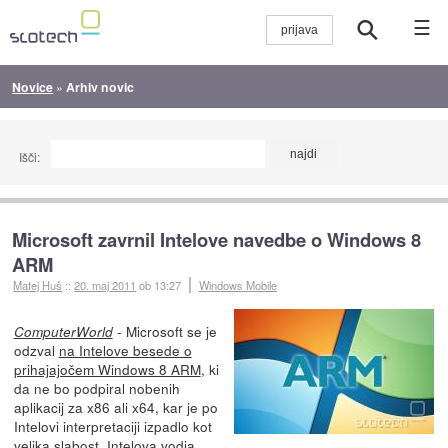
☰
Novice
»
Arhiv novic
Išči:
Microsoft zavrnil Intelove navedbe o Windows 8
ARM
Matej Huš
::
20. maj 2011
ob 13:27
Windows Mobile
- Microsoft se je
ComputerWorld
odzval
na Intelove besede o
prihajajočem Windows 8 ARM
, ki
da ne bo podpiral nobenih
aplikacij za x86 ali x64, kar je po
Intelovi interpretaciji izpadlo kot
velika slabost. Intelova vodja