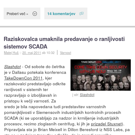
14 komentarjev
Preberi več »
Raziskovalca umaknila predavanje o ranljivosti
sistemov SCADA
Matej Huš
::
20. maj 2011
ob 10:32
Varnost
- Od sobote do četrtka
Slashdot
je v Dallasu potekala konferenca
TakeDownCon 2011
, kjer
raziskovalci predstavljajo odkrite
ranljivosti v sistemih ter
razpravljajo o izboljšavah in
vir:
Slashdot
pristopu k večji varnosti. Za
sredo je bila napovedana tudi predstavitev varnostnih
pomanjkljivosti v Siemensovih industrijskih kontrolnih procesih
SCADA (ki se uporabljajo za nadzor in krmiljenje industrijskih
procesov, recimo zloglasnih centrifug, ki jih je
prizadel Stuxnet
).
Pripravljala sta jo Brian Meixell in Dillon Beresford iz NSS Labs, pa
sta se v zadnjem trenutku odločila,
da jo zaradi prevelike