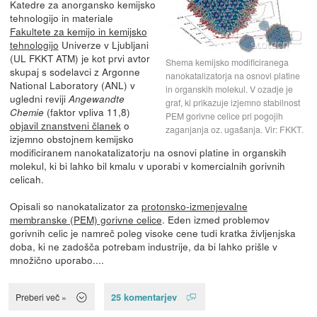
Katedre za anorgansko kemijsko
tehnologijo in materiale
Fakultete za kemijo in kemijsko
tehnologijo
Univerze v Ljubljani
(UL FKKT ATM) je kot prvi avtor
Shema kemijsko modificiranega
skupaj s sodelavci z Argonne
nanokatalizatorja na osnovi platine
National Laboratory (ANL) v
in organskih molekul. V ozadje je
ugledni reviji
Angewandte
graf, ki prikazuje izjemno stabilnost
(faktor vpliva 11,8)
Chemie
PEM gorivne celice pri pogojih
objavil znanstveni članek
o
zaganjanja oz. ugašanja. Vir: FKKT.
izjemno obstojnem kemijsko
modificiranem nanokatalizatorju na osnovi platine in organskih
molekul, ki bi lahko bil kmalu v uporabi v komercialnih gorivnih
celicah.
Opisali so nanokatalizator za
protonsko-izmenjevalne
membranske (PEM) gorivne celice
. Eden izmed problemov
gorivnih celic je namreč poleg visoke cene tudi kratka življenjska
doba, ki ne zadošča potrebam industrije, da bi lahko prišle v
množično uporabo....
25 komentarjev
Preberi več »