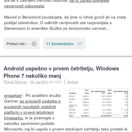
nevarnosti odpovesta
.
Meixell in Beresford poudarjata, da jima ni nihče grozil ali na vrata
pošiljal odvetnikov. O odkritih ranljivostih sta razpravljala s
Siemensom in ameriško Službo za domovinsko varnost...
11 komentarjev
Preberi več »
Android uspešno v prvem četrtletju, Windows
Phone 7 nekoliko manj
Primož Resman
::
20. maj 2011
ob 10:31
Android
- Pri analitični družbi
engadget
Gartner
so pripravili
podatke o
prodajnih rezultatih mobilnih
platform v prvem letošnjem
trimesečju
, ki je postregla z
nekoliko zanimivimi podatki.
Microsoftu naj bi uspelo v prvem letošnjem četrtletju tako prodati le