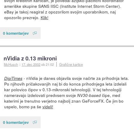
svojih kreditnih karticah, je povedal azijsko-pacifični koordinator
ameriške skupine SANS IISC (Institute Internet Storm Center).
eBay je takoj reagiral z opozorilom svojim uporabnikom, naj
opozorilo prezrejo.
Klik!
0 komentarjev
nVidia z 0.13 mikroni
McHusch
::
17. dec 2002
ob 21:02
Grafične kartice
- nVidia je danes objavila svoje načrte za prihodnja leta.
DigiTimes
Po njihovih pričakovanjih naj bi do konca prihodnjega leta izdelali
kar polovico čipov v 0.13-mikronski tehnologiji. V tej tehnologiji
nameravajo izdelovati predvsem svoje
čipe, med
NV30-based
katerimi je trenutno verjetno najbolj znan GeForceFX. Če jim bo
uspelo, bomo pa še
videli!
0 komentarjev