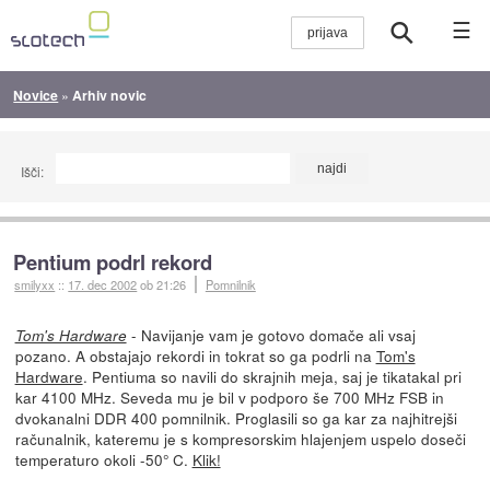
☰
Novice
»
Arhiv novic
Išči:
Pentium podrl rekord
smilyxx
::
17. dec 2002
ob 21:26
Pomnilnik
- Navijanje vam je gotovo domače ali vsaj
Tom's Hardware
pozano. A obstajajo rekordi in tokrat so ga podrli na
Tom's
Hardware
. Pentiuma so navili do skrajnih meja, saj je tikatakal pri
kar 4100 MHz. Seveda mu je bil v podporo še 700 MHz FSB in
dvokanalni DDR 400 pomnilnik. Proglasili so ga kar za najhitrejši
računalnik, kateremu je s kompresorskim hlajenjem uspelo doseči
temperaturo okoli -50° C.
Klik!