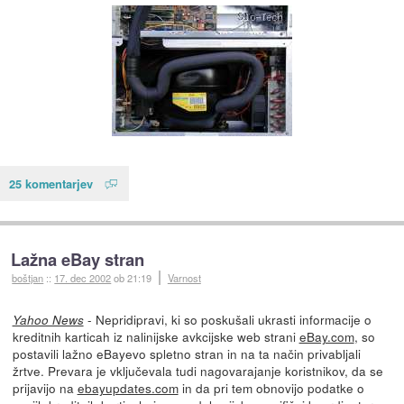
25 komentarjev
Lažna eBay stran
boštjan
::
17. dec 2002
ob 21:19
Varnost
- Nepridipravi, ki so poskušali ukrasti informacije o
Yahoo News
kreditnih karticah iz nalinijske avkcijske web strani
eBay.com
, so
postavili lažno eBayevo spletno stran in na ta način privabljali
žrtve. Prevara je vključevala tudi nagovarajanje koristnikov, da se
prijavijo na
ebayupdates.com
in da pri tem obnovijo podatke o