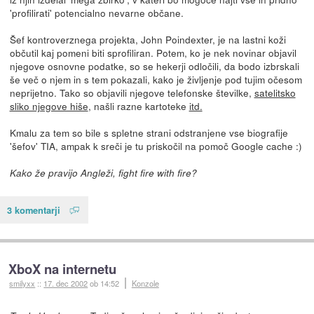
'profilirati' potencialno nevarne občane.
Šef kontroverznega projekta, John Poindexter, je na lastni koži
občutil kaj pomeni biti sprofiliran. Potem, ko je nek novinar objavil
njegove osnovne podatke, so se hekerji odločili, da bodo izbrskali
še več o njem in s tem pokazali, kako je življenje pod tujim očesom
neprijetno. Tako so objavili njegove telefonske številke,
satelitsko
sliko njegove hiše
, našli razne kartoteke
itd.
Kmalu za tem so bile s spletne strani odstranjene vse biografije
'šefov' TIA, ampak k sreči je tu priskočil na pomoč Google cache :)
Kako že pravijo Angleži, fight fire with fire?
3 komentarji
XboX na internetu
smilyxx
::
17. dec 2002
ob 14:52
Konzole