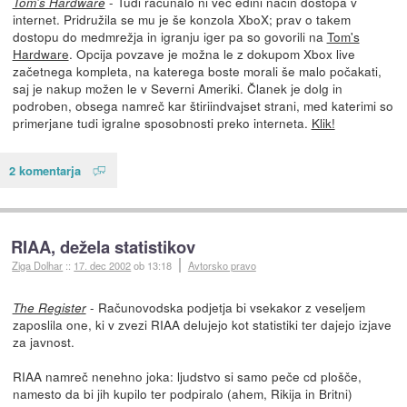
- Tudi računalo ni več edini način dostopa v
Tom's Hardware
internet. Pridružila se mu je še konzola XboX; prav o takem
dostopu do medmrežja in igranju iger pa so govorili na
Tom's
Hardware
. Opcija povzave je možna le z dokupom Xbox live
začetnega kompleta, na katerega boste morali še malo počakati,
saj je nakup možen le v Severni Ameriki. Članek je dolg in
podroben, obsega namreč kar štiriindvajset strani, med katerimi so
primerjane tudi igralne sposobnosti preko interneta.
Klik!
2 komentarja
RIAA, dežela statistikov
Ziga Dolhar
::
17. dec 2002
ob 13:18
Avtorsko pravo
- Računovodska podjetja bi vsekakor z veseljem
The Register
zaposlila one, ki v zvezi RIAA delujejo kot statistiki ter dajejo izjave
za javnost.
RIAA namreč nenehno joka: ljudstvo si samo peče cd plošče,
namesto da bi jih kupilo ter podpiralo (ahem, Rikija in Britni)