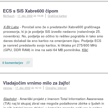
ECS s SiS Xabre600 čipom
McHusch
::
17. dec 2002
ob 19:28
Grafične kartice
- Poročali smo že o predstavitvi Xabre600 grafičnega
X-Bit Labs
procesorja, ki jo je podjetje SiS izvedlo nedavno (natančneje 25.
novembra). No, podjetja so očitno to rešitev pograbila in tako smo
danes dočakali še eno kartico na omenjenem čipu. Podjetje ECS
je namreč predstavilo svojo kartico, ki tiktaka pri 275/600 MHz
(GPU, DDR RAM) in ima na sebi 64 MB pomnilnika.
Klik!
0 komentarjev
Vladajočim vrnimo milo za žajfo!
minmax
::
17. dec 2002
ob 16:10
Omrežja / internet
- Ameriški projekt z imenom Total Information Awareness
Slashdot
(TIA) naj bi skupaj zbral vse mogoče podatkovne zbirke o ljudeh in
iz njih izdelal 'mega zbirko', v kateri bo mogoče najti vse in pridno