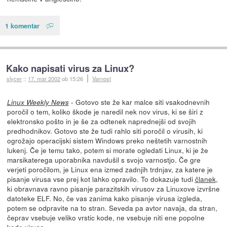
1 komentar
Kako napisati virus za Linux?
slycer
::
17. mar 2002
ob 15:26
Varnost
- Gotovo ste že kar malce siti vsakodnevnih
Linux Weekly News
poročil o tem, koliko škode je naredil nek nov virus, ki se širi z
elektronsko pošto in je še za odtenek naprednejši od svojih
predhodnikov. Gotovo ste že tudi rahlo siti poročil o virusih, ki
ogrožajo operacijski sistem Windows preko neštetih varnostnih
lukenj. Če je temu tako, potem si morate ogledati Linux, ki je že
marsikaterega uporabnika navdušil s svojo varnostjo. Če gre
verjeti poročilom, je Linux ena izmed zadnjih trdnjav, za katere je
pisanje virusa vse prej kot lahko opravilo. To dokazuje tudi
članek
,
ki obravnava ravno pisanje parazitskih virusov za Linuxove izvršne
datoteke ELF. No, če vas zanima kako pisanje virusa izgleda,
potem se odpravite na to stran. Seveda pa avtor navaja, da stran,
čeprav vsebuje veliko vrstic kode, ne vsebuje niti ene popolne
kode virusa.