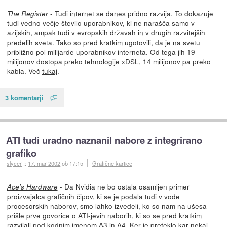
- Tudi internet se danes pridno razvija. To dokazuje
The Register
tudi vedno večje število uporabnikov, ki ne narašča samo v
azijskih, ampak tudi v evropskih državah in v drugih razvitejših
predelih sveta. Tako so pred kratkim ugotovili, da je na svetu
približno pol milijarde uporabnikov interneta. Od tega jih 19
milijonov dostopa preko tehnologije xDSL, 14 milijonov pa preko
kabla. Več
tukaj
.
3 komentarji
ATI tudi uradno naznanil nabore z integrirano
grafiko
slycer
::
17. mar 2002
ob 17:15
Grafične kartice
- Da Nvidia ne bo ostala osamljen primer
Ace's Hardware
proizvajalca grafičnih čipov, ki se je podala tudi v vode
procesorskih naborov, smo lahko izvedeli, ko so nam na ušesa
prišle prve govorice o ATI-jevih naborih, ki so se pred kratkim
razvijali pod kodnim imenom A3 in A4. Ker je preteklo kar nekaj