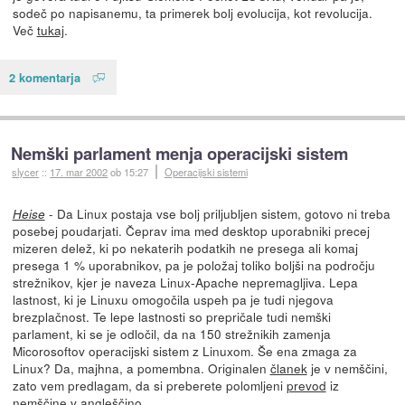
sodeč po napisanemu, ta primerek bolj evolucija, kot revolucija.
Več
tukaj
.
2 komentarja
Nemški parlament menja operacijski sistem
slycer
::
17. mar 2002
ob 15:27
Operacijski sistemi
- Da Linux postaja vse bolj priljubljen sistem, gotovo ni treba
Heise
posebej poudarjati. Čeprav ima med desktop uporabniki precej
mizeren delež, ki po nekaterih podatkih ne presega ali komaj
presega 1 % uporabnikov, pa je položaj toliko boljši na področju
strežnikov, kjer je naveza Linux-Apache nepremagljiva. Lepa
lastnost, ki je Linuxu omogočila uspeh pa je tudi njegova
brezplačnost. Te lepe lastnosti so prepričale tudi nemški
parlament, ki se je odločil, da na 150 strežnikih zamenja
Micorosoftov operacijski sistem z Linuxom. Še ena zmaga za
Linux? Da, majhna, a pomembna. Originalen
članek
je v nemščini,
zato vem predlagam, da si preberete polomljeni
prevod
iz
nemščine v angleščino.