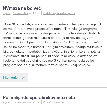
NVmaxa ne bo več
slycer
::
17. mar 2002
ob 17:17
Ostala programska oprema
- Vsi tisti, ki ste svoj čas občudovali delo programerjev, ki
Guru 3D
so marsikatero svojo prosto urico namenili razvijanju programa
NVmax, ki je omogočal nastavljanje, oziroma tweakanje Nvidiinih
kartic, boste gotovo razočarani ob branju te novice, saj vam
moram na žalost povedati, da novih različic NVmax-a ne bo več,
saj se bo avtor raje usmeril k drugim projektom. Zadnja različica je
bila po nekaterih podatkih izdana včeraj in si jo lahko snamete iz
NVmaxove strani. Da pa nebi bilo vse tako črno, je avtor objavil
kodo ter jo dal pod okrilje licence GPL, kar pomeni, da se bo
program pod drugim imenom razvijal naprej. Vsaj nekaj :\\ .
1 komentar
Pol milijarde uporabnikov interneta
slycer
::
17. mar 2002
ob 17:17
Omrežja / internet