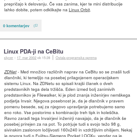
prepričajo k delovanju. Če vas zanima, kjer te mini distribucije
lahko dobite, potem odklikajte na
Linux Orbit
.
0 komentarjev
Linux PDA-ji na CeBitu
slycer
::
17. mar 2002
ob 15:28
Ostala programska oprema
- Med množico različnih naprav na CeBitu so se znašli tudi
ZDNet
dlančniki, ki temeljijo na posebej prilagojenem operacijskem
sistemu Linux. Na ZDNetu so spisali krajši članek o dveh
predstavnikih tega dela tržišča. Eden izmed bolj zanimivih
predstavnikov je Filewalker, ki je plod znanja inženirjev nemškega
podjetja Invair. Njegova posebnost je, da je dlančnik v pravem
pomenu besede, saj za njegovo upravljanje potrebujemo samo
eno roko. Vse postorimo s kombinacijo treh tipk in koleščka.
Ravno zaradi tega Invairjevi inženirji navajajo, da je dlančnik še
posebej prirejen za na pot. To potrjuje tudi s svojo težo 98 g,
sivinskim zaslonom ločljivosti 160x240 in vzdržljivim ohišjem. Nekaj
je govora tudi o Fujitsu-Siemens Pocket LOOXu, vendar pa je,