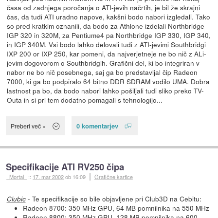
časa od zadnjega poročanja o ATI-jevih načrtih, je bil že skrajni
čas, da tudi ATI uradno napove, kakšni bodo nabori izgledali. Tako
so pred kratkim oznanili, da bodo za Athlone izdelali Northbridge
IGP 320 in 320M, za Pentiume4 pa Northbridge IGP 330, IGP 340,
in IGP 340M. Vsi bodo lahko delovali tudi z ATI-jevimi Southbridgi
IXP 200 or IXP 250, kar pomeni, da najverjetneje ne bo nič z ALi-
jevim dogovorom o Southbridgih. Grafični del, ki bo integriran v
nabor ne bo nič posebnega, saj ga bo predstavljal čip Radeon
7000, ki ga bo podpiralo 64 bitno DDR SDRAM vodilo UMA. Dobra
lastnost pa bo, da bodo nabori lahko pošiljali tudi sliko preko TV-
Outa in si pri tem dodatno pomagali s tehnologijo...
0 komentarjev
Preberi več »
Specifikacije ATI RV250 čipa
_Mortal_
::
17. mar 2002
ob 16:09
Grafične kartice
- Te specifikacije so bile objavljene pri Club3D na Cebitu:
Clubic
Radeon 8700: 350 MHz GPU, 64 MB pomnilnika na 550 MHz
Radeon 8800: 350 MHz GPU, 128 MB pomnilnika na 600