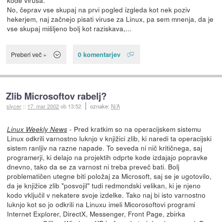
No, čeprav vse skupaj na prvi pogled izgleda kot nek poziv
hekerjem, naj začnejo pisati viruse za Linux, pa sem mnenja, da je
vse skupaj mišljeno bolj kot raziskava,...
0 komentarjev
Preberi več »
Zlib Microsoftov rabelj?
slycer
::
17. mar 2002
ob 13:52
oznake:
N/A
- Pred kratkim so na operacijskem sistemu
Linux Weekly News
Linux odkrili varnostno luknjo v knjižici zlib, ki naredi ta operacijski
sistem ranljiv na razne napade. To seveda ni nič kritičnega, saj
programerji, ki delajo na projektih odprte kode izdajajo popravke
dnevno, tako da se za varnost ni treba preveč bati. Bolj
problematičen utegne biti položaj za Microsoft, saj se je ugotovilo,
da je knjižice zlib "posvojil" tudi redmondski velikan, ki je njeno
kodo vključil v nekatere svoje izdelke. Tako naj bi isto varnostno
luknjo kot so jo odkrili na Linuxu imeli Micorosoftovi programi
Internet Explorer, DirectX, Messenger, Front Page, zbirka