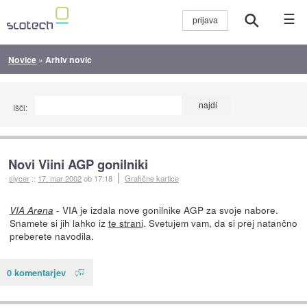
☰
Novice
»
Arhiv novic
Išči:
Novi Viini AGP gonilniki
slycer
::
17. mar 2002
ob 17:18
Grafične kartice
- VIA je izdala nove gonilnike AGP za svoje nabore.
VIA Arena
Snamete si jih lahko iz
te strani
. Svetujem vam, da si prej natančno
preberete navodila.
0 komentarjev