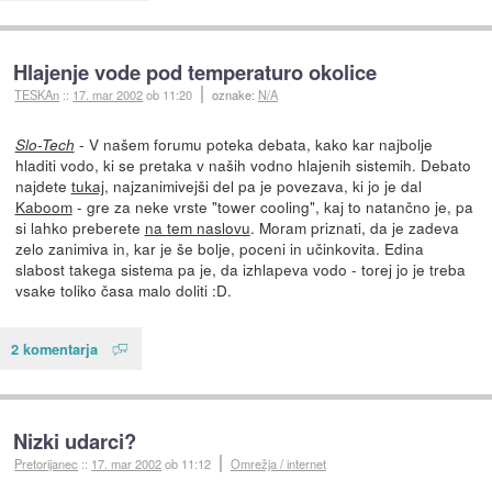
Hlajenje vode pod temperaturo okolice
TESKAn
::
17. mar 2002
ob 11:20
oznake:
N/A
- V našem forumu poteka debata, kako kar najbolje
Slo-Tech
hladiti vodo, ki se pretaka v naših vodno hlajenih sistemih. Debato
najdete
tukaj
, najzanimivejši del pa je povezava, ki jo je dal
Kaboom
- gre za neke vrste "tower cooling", kaj to natančno je, pa
si lahko preberete
na tem naslovu
. Moram priznati, da je zadeva
zelo zanimiva in, kar je še bolje, poceni in učinkovita. Edina
slabost takega sistema pa je, da izhlapeva vodo - torej jo je treba
vsake toliko časa malo doliti :D.
2 komentarja
Nizki udarci?
Pretorijanec
::
17. mar 2002
ob 11:12
Omrežja / internet