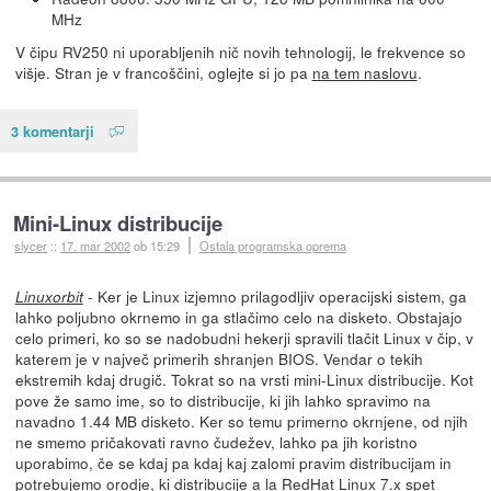
MHz
V čipu RV250 ni uporabljenih nič novih tehnologij, le frekvence so
višje. Stran je v francoščini, oglejte si jo pa
na tem naslovu
.
3 komentarji
Mini-Linux distribucije
slycer
::
17. mar 2002
ob 15:29
Ostala programska oprema
- Ker je Linux izjemno prilagodljiv operacijski sistem, ga
Linuxorbit
lahko poljubno okrnemo in ga stlačimo celo na disketo. Obstajajo
celo primeri, ko so se nadobudni hekerji spravili tlačit Linux v čip, v
katerem je v največ primerih shranjen BIOS. Vendar o tekih
ekstremih kdaj drugič. Tokrat so na vrsti mini-Linux distribucije. Kot
pove že samo ime, so to distribucije, ki jih lahko spravimo na
navadno 1.44 MB disketo. Ker so temu primerno okrnjene, od njih
ne smemo pričakovati ravno čudežev, lahko pa jih koristno
uporabimo, če se kdaj pa kdaj kaj zalomi pravim distribucijam in
potrebujemo orodje, ki distribucije a la RedHat Linux 7.x spet