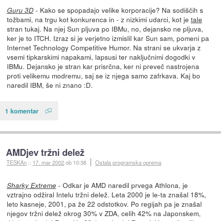
- Kako se spopadajo velike korporacije? Na sodiščih s
Guru 3D
tožbami, na trgu kot konkurenca in - z nizkimi udarci, kot je
tale
stran tukaj. Na njej Sun pljuva po IBMu, no, dejansko ne pljuva,
ker je to ITCH. Izraz si je verjetno izmislil kar Sun sam, pomeni pa
Internet Technology Competitive Humor. Na strani se ukvarja z
vsemi tipkarskimi napakami, lapsusi ter naključnimi dogodki v
IBMu. Dejansko je stran kar prisrčna, ker ni preveč nastrojena
proti velikemu modremu, saj se iz njega samo zafrkava. Kaj bo
naredil IBM, še ni znano :D.
1 komentar
AMDjev tržni delež
TESKAn
::
17. mar 2002
ob 10:38
Ostala programska oprema
- Odkar je AMD naredil prvega Athlona, je
Sharky Extreme
vztrajno odžiral Intelu tržni delež. Leta 2000 je le-ta znašal 18%,
leto kasneje, 2001, pa že 22 odstotkov. Po regijah pa je znašal
njegov tržni delež okrog 30% v ZDA, celih 42% na Japonskem,