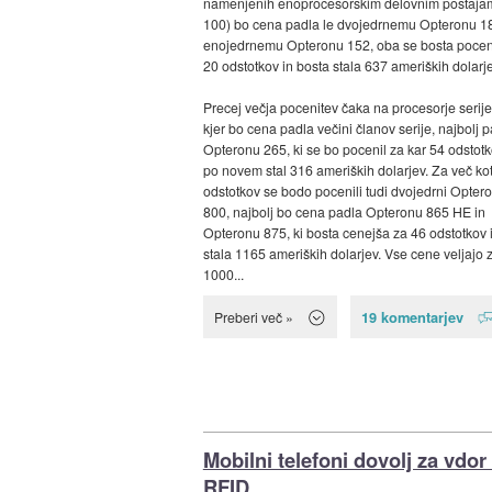
namenjenih enoprocesorskim delovnim postajam
100) bo cena padla le dvojedrnemu Opteronu 18
enojedrnemu Opteronu 152, oba se bosta pocen
20 odstotkov in bosta stala 637 ameriških dolarje
Precej večja pocenitev čaka na procesorje serije
kjer bo cena padla večini članov serije, najbolj p
Opteronu 265, ki se bo pocenil za kar 54 odstotk
po novem stal 316 ameriških dolarjev. Za več ko
odstotkov se bodo pocenili tudi dvojedrni Opteron
800, najbolj bo cena padla Opteronu 865 HE in
Opteronu 875, ki bosta cenejša za 46 odstotkov 
stala 1165 ameriških dolarjev. Vse cene veljajo 
1000...
19 komentarjev
Preberi več »
Mobilni telefoni dovolj za vdor
RFID