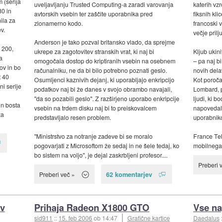
 (serija
uveljavljanju Trusted Computing-a zaradi varovanja
katerih vzr
0 in
avtorskih vsebin ter zaščite uporabnika pred
fiksnih kli
ila za
zlonamerno kodo.
francoski 
v.
večje prilj
Anderson je tako pozval britansko vlado, da sprejme
 200,
ukrepe za zagotovitev stranskih vrat, ki naj bi
Kljub ukin
a
omogočala dostop do kriptiranih vsebin na osebnem
– pa naj b
ov in bo
računalniku, ne da bi bilo potrebno poznati geslo.
novih dela
t 40
Osumljenci kaznivih dejanj, ki uporabljajo enkripcijo
Kot poroč
i serije
podatkov naj bi že danes v svojo obrambo navajali,
Lombard, p
"da so pozabili geslo". Z razširjeno uporabo enkripcije
ljudi, ki 
in bosta
vsebin na trdem disku naj bi to preiskovalcem
napovedal,
za
predstavljalo resen problem.
uporabnikov
"Ministrstvo za notranje zadeve bi se moralo
France Tel
pogovarjati z Microsoftom že sedaj in ne šele tedaj, ko
mobilnega 
bo sistem na voljo", je dejal zaskrbljeni profesor....
Preberi 
62 komentarjev
Preberi več »
 v
Prihaja Radeon X1800 GTO
Vse na
sid911
::
15. feb 2006
ob 14:47
Grafične kartice
Daedalus