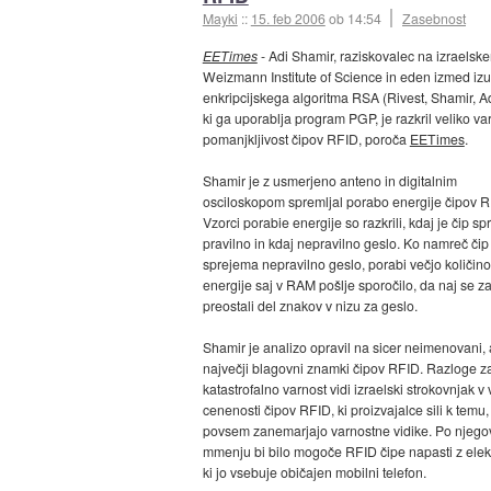
Mayki
::
15. feb 2006
ob 14:54
Zasebnost
EETimes
- Adi Shamir, raziskovalec na izraelsk
Weizmann Institute of Science in eden izmed izu
enkripcijskega algoritma RSA (Rivest, Shamir, A
ki ga uporablja program PGP, je razkril veliko v
pomanjkljivost čipov RFID, poroča
EETimes
.
Shamir je z usmerjeno anteno in digitalnim
osciloskopom spremljal porabo energije čipov R
Vzorci porabie energije so razkrili, kdaj je čip s
pravilno in kdaj nepravilno geslo. Ko namreč čip
sprejema nepravilno geslo, porabi večjo količino
energije saj v RAM pošlje sporočilo, da naj se 
preostali del znakov v nizu za geslo.
Shamir je analizo opravil na sicer neimenovani, 
največji blagovni znamki čipov RFID. Razloge z
katastrofalno varnost vidi izraelski strokovnjak v v
cenenosti čipov RFID, ki proizvajalce sili k temu,
povsem zanemarjajo varnostne vidike. Po njeg
mmenju bi bilo mogoče RFID čipe napasti z elek
ki jo vsebuje običajen mobilni telefon.