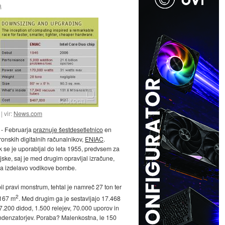
a
vir:
News.com
- Februarja
praznuje šestdesetletnico
en
ronskih digitalnih računalnikov,
ENIAC
.
 se je uporabljal do leta 1955, predvsem za
jske, saj je med drugim opravljal izračune,
za izdelavo vodikove bombe.
il pravi monstrum, tehtal je namreč 27 ton ter
2
167 m
. Med drugim ga je sestavljajo 17.468
 7.200 didod, 1.500 relejev, 70.000 uporov in
denzatorjev. Poraba? Malenkostna, le 150