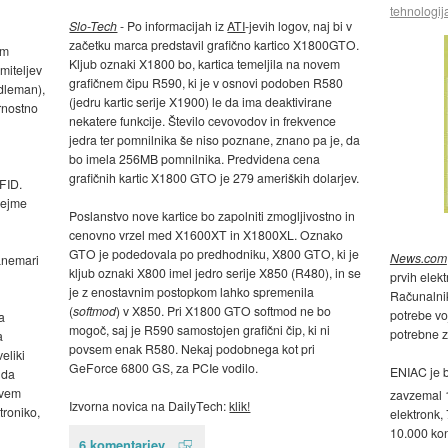
tehnologij
Slo-Tech
- Po informacijah iz
ATI
-jevih logov, naj bi v
začetku marca predstavil grafično kartico X1800GTO.
em
Kljub oznaki X1800 bo, kartica temeljila na novem
miteljev
grafičnem čipu R590, ki je v osnovi podoben R580
dleman),
(jedru kartic serije X1900) le da ima deaktivirane
arnostno
nekatere funkcije. Število cevovodov in frekvence
jedra ter pomnilnika še niso poznane, znano pa je, da
bo imela 256MB pomnilnika. Predvidena cena
grafičnih kartic X1800 GTO je 279 ameriških dolarjev.
FID.
prejme
Poslanstvo nove kartice bo zapolniti zmogljivostno in
cenovno vrzel med X1600XT in X1800XL. Oznako
GTO je podedovala po predhodniku, X800 GTO, ki je
News.com
zanemari
kljub oznaki X800 imel jedro serije X850 (R480), in se
prvih elekt
je z enostavnim postopkom lahko spremenila
Računalnik
(
softmod
) v X850. Pri X1800 GTO softmod ne bo
potrebe vo
a
mogoč, saj je R590 samostojen grafični čip, ki ni
potrebne 
a
povsem enak R580. Nekaj podobnega kot pri
eliki
GeForce 6800 GS, za PCIe vodilo.
ENIAC je b
 da
ovem
zavzemal 
Izvorna novica na DailyTech:
klik!
troniko,
elektronk,
10.000 kon
6 komentarjev