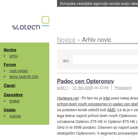
Evropska vesoljska agencija razvija svojo rak
Novice
»
Arhiv novic
Novice
arhiv
Išči:
Forum
mali oglasi
teme zadnjih 24h
Padec cen Opteronov
Članki
sid911
::
15. feb 2006
ob 23:58
Procesorji
Zaposlitve
Hartware.net
- Po tem ko je
Intel
pred nekaj dnevi
brskaj
prihod dveh novih procesorjev in padec cen star
Ostalo
za podoben korak odločil tudi
AMD
. Le-ta je v z
tega tedna najavil prihod dveh novih Opteronov 
pravila
oznakama Opteron 275 HE in Opteron 875 HE ( 
GHz in le 55W porabe). Obenem so najavli pad
obstoječim Opteronom. V segmentu procesorjev