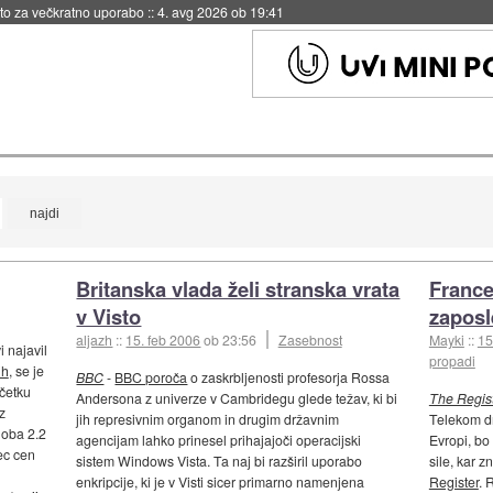
eto za večkratno uporabo
::
4. avg 2026 ob 19:41
Britanska vlada želi stranska vrata
France
v Visto
zaposl
aljazh
::
15. feb 2006
ob 23:56
Zasebnost
Mayki
::
15
 najavil
propadi
ih
, se je
BBC
-
BBC poroča
o zaskrbljenosti profesorja Rossa
ačetku
Andersona z univerze v Cambridegu glede težav, ki bi
The Regis
z
jih represivnim organom in drugim državnim
Telekom dru
oba 2.2
agencijam lahko prinesel prihajajoči operacijski
Evropi, bo
ec cen
sistem Windows Vista. Ta naj bi razširil uporabo
sile, kar 
enkripcije, ki je v Visti sicer primarno namenjena
Register
. 