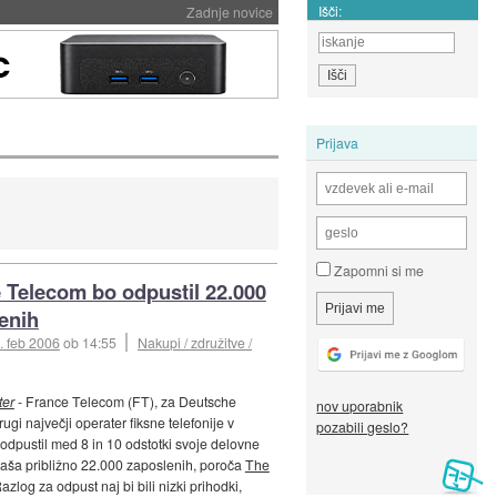
Išči:
Zadnje novice
Prijava
Zapomni si me
 Telecom bo odpustil 22.000
enih
. feb 2006
ob 14:55
Nakupi / združitve /
ter
- France Telecom (FT), za Deutsche
nov uporabnik
gi največji operater fiksne telefonije v
pozabili geslo?
 odpustil med 8 in 10 odstotki svoje delovne
znaša približno 22.000 zaposlenih, poroča
The
Razlog za odpust naj bi bili nizki prihodki,