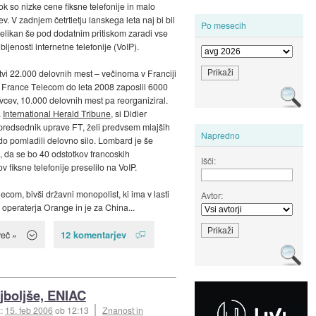
ok so nizke cene fiksne telefonije in malo
cev. V zadnjem četrtletju lanskega leta naj bi bil
Po mesecih
velikan še pod dodatnim pritiskom zaradi vse
ubljenosti internetne telefonije (VoIP).
itvi 22.000 delovnih mest – večinoma v Franciji
i France Telecom do leta 2008 zaposlil 6000
vcev, 10.000 delovnih mest pa reorganiziral.
a
International Herald Tribune
, si Didier
redsednik uprave FT, želi predvsem mlajših
Napredno
bodo pomladili delovno silo. Lombard je še
 da se bo 40 odstotkov francoskih
Išči:
 fiksne telefonije preselilo na VoIP.
ecom, bivši državni monopolist, ki ima v lasti
Avtor:
operaterja Orange in je za China...
12 komentarjev
več »
jboljše, ENIAC
::
15. feb 2006
ob 12:13
Znanost in