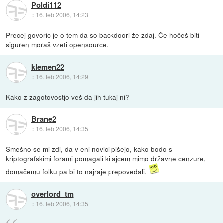
Poldi112
::
16. feb 2006, 14:23
Precej govoric je o tem da so backdoori že zdaj. Če hočeš biti
siguren moraš vzeti opensource.
klemen22
::
16. feb 2006, 14:29
Kako z zagotovostjo veš da jih tukaj ni?
Brane2
::
16. feb 2006, 14:35
Smešno se mi zdi, da v eni novici pišejo, kako bodo s
kriptografskimi forami pomagali kitajcem mimo državne cenzure,
domačemu folku pa bi to najraje prepovedali.
overlord_tm
::
16. feb 2006, 14:35