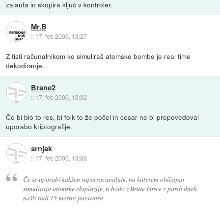
zalaufa in skopira ključ v kontroler.
Mr.B
::
17. feb 2006, 13:27
Z tisti računalnikom ko simuliraš atomske bombe je real time
dekodiranje...
Brane2
::
17. feb 2006, 13:32
Če bi blo to res, bi folk to že počel in cesar ne bi prepovedoval
uporabo kriptografije.
srnjak
::
17. feb 2006, 13:38
Če se uporabi kakšen superračunalnik, na katerem običajno
simulirajo atomske eksplozije, ti bodo z Brute Force v parih dneh
našli tudi 15 mestni password