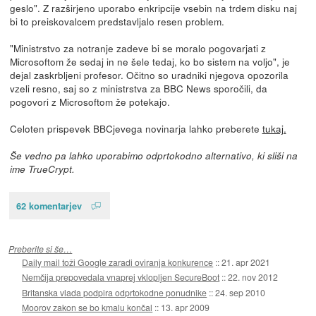
geslo". Z razširjeno uporabo enkripcije vsebin na trdem disku naj
bi to preiskovalcem predstavljalo resen problem.
"Ministrstvo za notranje zadeve bi se moralo pogovarjati z
Microsoftom že sedaj in ne šele tedaj, ko bo sistem na voljo", je
dejal zaskrbljeni profesor. Očitno so uradniki njegova opozorila
vzeli resno, saj so z ministrstva za BBC News sporočili, da
pogovori z Microsoftom že potekajo.
Celoten prispevek BBCjevega novinarja lahko preberete
tukaj.
Še vedno pa lahko uporabimo odprtokodno alternativo, ki sliši na
ime TrueCrypt.
62 komentarjev
Preberite si še…
Daily mail toži Google zaradi oviranja konkurence
::
21. apr 2021
Nemčija prepovedala vnaprej vklopljen SecureBoot
::
22. nov 2012
Britanska vlada podpira odprtokodne ponudnike
::
24. sep 2010
Moorov zakon se bo kmalu končal
::
13. apr 2009