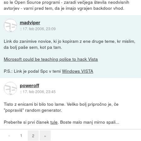
so le Open Source programi - zaradi večjega števila neodvisnih
avtorjev - varni pred tem, da je imajo vgrajen backdoor vhod.
madviper
::
17. feb 2006, 23:09
Link do zanimive novice, ki jo kopiram z ene druge teme, kr mislim,
da bolj paše sem, kot pa tam.
Microsoft could be teaching police to hack Vista
P.S.: Link je podal Spc v temi
Windows VISTA
poweroff
::
17. feb 2006, 23:45
Tisto z enicami bi bilo too lame. Veliko bolj pripročno je, če
"popraviš" random generator.
Preberite si prvi članek
tule
. Boste malo manj mirno spali...
«
1
2
»