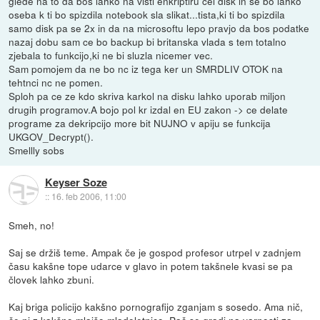
glede na to da bos lahko na visti enkriptiru cel disk in se bo lahko
oseba k ti bo spizdila notebook sla slikat...tista,ki ti bo spizdila
samo disk pa se 2x in da na microsoftu lepo pravjo da bos podatke
nazaj dobu sam ce bo backup bi britanska vlada s tem totalno
zjebala to funkcijo,ki ne bi sluzla nicemer vec.
Sam pomojem da ne bo nc iz tega ker un SMRDLIV OTOK na
tehtnci nc ne pomen.
Sploh pa ce ze kdo skriva karkol na disku lahko uporab miljon
drugih programov.A bojo pol kr izdal en EU zakon -> ce delate
programe za dekripcijo more bit NUJNO v apiju se funkcija
UKGOV_Decrypt().
Smellly sobs
Keyser Soze
::
16. feb 2006, 11:00
Smeh, no!
Saj se držiš teme. Ampak če je gospod profesor utrpel v zadnjem
času kakšne tope udarce v glavo in potem takšnele kvasi se pa
človek lahko zbuni.
Kaj briga policijo kakšno pornografijo zganjam s sosedo. Ama nič,