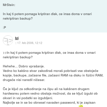
MrStein:
In kaj ti potem pomaga kriptiran disk, ce imas doma v omari
nekriptiran backup?
:P
Izi
::
17. feb 2006, 12:12
>>In kaj ti potem pomaga kriptiran disk, ce imas doma v omari
nekriptiran backup?
Hehehe... Dobro vprašanje.
Vedno ko kakšno stvar zakodiraš moraš pobrisati vse obstoječe
kopije, backupe, začasne file, začasni RAM na disku in fizični RAM,
drugače nisi naredil ničesar.
Če je ključ za odkodiranje na čipu ali na kakšnem drugem
hardwareu potem vedno obstaja možnost, da se ključ izgubi ob
okvari in vsi podatki so izgubljeni.
Najbolje se in se bo obnesel navaden password, ki je zapisan