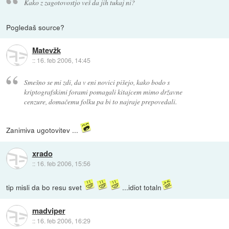
Kako z zagotovostjo veš da jih tukaj ni?
Pogledaš source?
Matevžk
::
16. feb 2006, 14:45
Smešno se mi zdi, da v eni novici pišejo, kako bodo s
kriptografskimi forami pomagali kitajcem mimo državne
cenzure, domačemu folku pa bi to najraje prepovedali.
Zanimiva ugotovitev ...
xrado
::
16. feb 2006, 15:56
tip misli da bo resu svet
...idiot totaln
madviper
::
16. feb 2006, 16:29