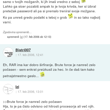
samo v tvojih možganih, ki jih imaš vredno z seboj
Lahko ga sicer pozabiš ampak to je tvoja krivda, ker si izbral
pretežak password ali pa si premalo treniral svoje možgane.
Ko pa umreš gredo podatki s teboj v grob
in so tako najbolj
varni.
Zgodovina sprememb…
spremenil:
Izi
(
17. feb 2006 ob 12:13
)
Bistri007
::
17. feb 2006, 12:41
Eh, RAR ima kar dobro širfiranje. Brute force je namreč zelo
počasen - sem enkrat preizkusil za hec. In če daš tam kako
petnajstmestno geslo...
Izi
::
17. feb 2006, 13:01
>>Brute force je namreč zelo počasen
Hja, to je pa čisto odvisno od hitrosti procesorja ali več njih.