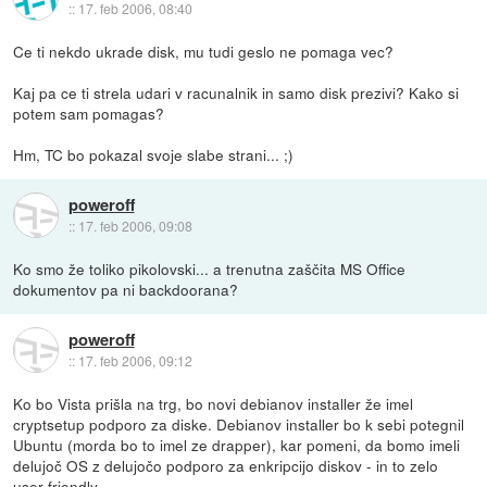
::
17. feb 2006, 08:40
Ce ti nekdo ukrade disk, mu tudi geslo ne pomaga vec?
Kaj pa ce ti strela udari v racunalnik in samo disk prezivi? Kako si
potem sam pomagas?
Hm, TC bo pokazal svoje slabe strani... ;)
poweroff
::
17. feb 2006, 09:08
Ko smo že toliko pikolovski... a trenutna zaščita MS Office
dokumentov pa ni backdoorana?
poweroff
::
17. feb 2006, 09:12
Ko bo Vista prišla na trg, bo novi debianov installer že imel
cryptsetup podporo za diske. Debianov installer bo k sebi potegnil
Ubuntu (morda bo to imel ze drapper), kar pomeni, da bomo imeli
delujoč OS z delujočo podporo za enkripcijo diskov - in to zelo
user-friendly.