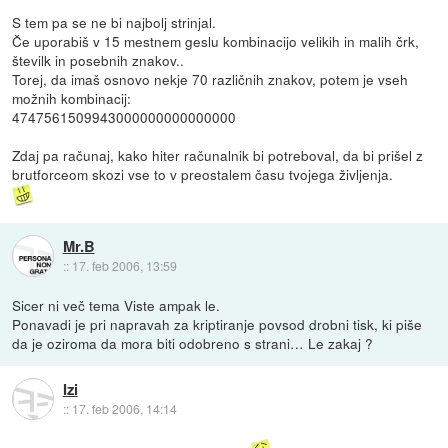
S tem pa se ne bi najbolj strinjal.
Če uporabiš v 15 mestnem geslu kombinacijo velikih in malih črk,
številk in posebnih znakov..
Torej, da imaš osnovo nekje 70 različnih znakov, potem je vseh
možnih kombinacij:
4747561509943000000000000000
Zdaj pa računaj, kako hiter računalnik bi potreboval, da bi prišel z
brutforceom skozi vse to v preostalem času tvojega življenja.
Mr.B
::
17. feb 2006, 13:59
Sicer ni več tema Viste ampak le.
Ponavadi je pri napravah za kriptiranje povsod drobni tisk, ki piše
da je oziroma da mora biti odobreno s strani… Le zakaj ?
Izi
::
17. feb 2006, 14:14