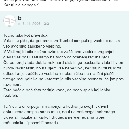
Kar ni nič slabega :).
Izi
::
16. feb 2006, 13:31
Točno tako kot pravi Jux.
V čalnku piše, da gre samo za Trusted computing vsebino oz. za
vso avtorsko zaščiteno vsebino.
V Visti naj bi bilo možno avtorsko zaščiteno vsebino zaganjati,
gledati ali poslušati samo na točno določenem računalniku.
Če bo torej vlada dobila nek hard disk in ga poskusila vtakniti v en
njihov računalnik, bo na njem vse neberljivo, ker naj bi bil ključ za
odkodiranje zaščiteve vsebine v nekem čipu na matični plošči
tistega računalnika na katerem je bila vsebina posneta, če jaz prav
razumem.
Zato hočejo pač tista zadnja vrate, da bodo sploh kaj lahko
razbrali.
Ta Vistina enkripcija ni namenjena kodiranju svojih skrivnih
dokumentov ampak samo temu, da ti ne boš mogel nobenega
videa ali muzike ali karkoli drugega nerejenega na tvojem
računalniku, "posoditi" sosedu.