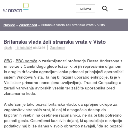
☰
Novice
»
Zasebnost
»
Britanska vlada želi stranska vrata v Visto
Britanska vlada želi stranska vrata v Visto
aljazh
::
15. feb 2006
ob 23:56
Zasebnost
-
BBC poroča
o zaskrbljenosti profesorja Rossa Andersona z
BBC
univerze v Cambridegu glede težav, ki bi jih represivnim organom
in drugim državnim agencijam lahko prinesel prihajajoči operacijski
sistem Windows Vista. Ta naj bi razširil uporabo enkripcije, ki je v
Visti sicer primarno namenjena uveljavljanju Trusted Computing-a
zaradi varovanja avtorskih vsebin ter zaščite uporabnika pred
zlonamerno kodo.
Anderson je tako pozval britansko vlado, da sprejme ukrepe za
zagotovitev stranskih vrat, ki naj bi omogočala dostop do
kriptiranih vsebin na osebnem računalniku, ne da bi bilo potrebno
poznati geslo. Osumljenci kaznivih dejanj, ki uporabljajo enkripcijo
podatkov naj bi že danes v svojo obrambo navajali, "da so pozabili