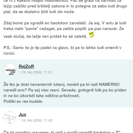
če ni z kakšno mlajšo mladoletnico. Pač se gradi na varnosti za
lažjo zaščito pred kršitelji zakona in to potegne za sabo tudi drugo
plat, da se dodatno ščiti tudi zle može.
Zdaj bomo pa vgradili en backdoor zanalašč. Ja saj. V avtu je tudi
treba malo "pante" nažagat, pa zatiče popilit, pa pas narezat. Za
vsak slučaj, da lažje ven prideš ko se zaletiš.
P.S.: Samo če je tip padel na glavo, bi pa to lahko tudi omenili v
novici.
RejZoR
::
16. feb 2006, 11:31
Že tko je dost nenamernih lukenj, modeli pa bi radi NAMERNO
naredil eno? Pa sej niso resni. Sevede, grdogrdi folk pa bo priden
in ne bo izkoristil take odlične priložnosti.
Politiki so res budale.
Jux
::
16. feb 2006, 11:42
Če jst pravilno razumem, bi radi v angliji vgradili backdoor v TC.