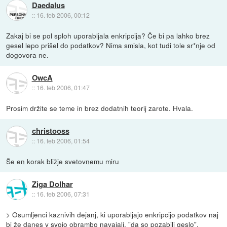
Daedalus
::
16. feb 2006, 00:12
Zakaj bi se pol sploh uporabljala enkripcija? Če bi pa lahko brez
gesel lepo prišel do podatkov? Nima smisla, kot tudi tole sr*nje od
dogovora ne.
OwcA
::
16. feb 2006, 01:47
Prosim držite se teme in brez dodatnih teorij zarote. Hvala.
christooss
::
16. feb 2006, 01:54
Še en korak bližje svetovnemu miru
Ziga Dolhar
::
16. feb 2006, 07:31
> Osumljenci kaznivih dejanj, ki uporabljajo enkripcijo podatkov naj
bi že danes v svojo obrambo navajali, "da so pozabili geslo".