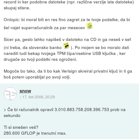
record in ker podobne datoteke (npr. različne verzije iste datoteke)
skupaj stisne.
Ontopic: bi moral biti en res fino zagret za te tvoje podatke, da bi
šel najet superračunalnik za par mesecev
Sicer pa, geslo lahko napišeš v datoteko na CD in ga neseš v sef
(ni treba, da slovensko banko
). Po mojem se bo moralo dati
narediti tudi bekap tvojega TPM čipa/vsebine USB ključka , ker
drugače so tvoji podatki res ogroženi.
Mogoče bo tako, da ti bo kak Verisign skreiral privatni ključ in ti ga
boš potem uporabljal po svoji volji.
snow
::
17. feb 2006, 20:29
> Če bi računalnik opravil 3.010.883.758.208.396.753 prob na
sekundo
Ti si smešen veš?
280.600 GFLOP je trenutni max.