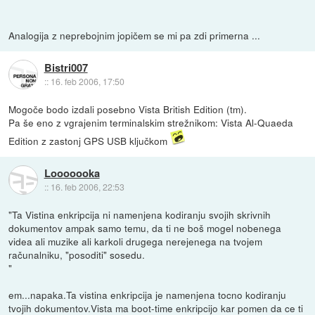
Analogija z neprebojnim jopičem se mi pa zdi primerna ...
Bistri007
::
16. feb 2006, 17:50
Mogoče bodo izdali posebno Vista British Edition (tm).
Pa še eno z vgrajenim terminalskim strežnikom: Vista Al-Quaeda
Edition z zastonj GPS USB ključkom
Looooooka
::
16. feb 2006, 22:53
"Ta Vistina enkripcija ni namenjena kodiranju svojih skrivnih
dokumentov ampak samo temu, da ti ne boš mogel nobenega
videa ali muzike ali karkoli drugega nerejenega na tvojem
računalniku, "posoditi" sosedu.
"
em...napaka.Ta vistina enkripcija je namenjena tocno kodiranju
tvojih dokumentov.Vista ma boot-time enkripcijo kar pomen da ce ti