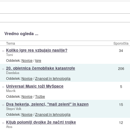
Vredno ogleda ...
Tema
Sporočila
»
Koliko igre res vzbujajo nasilje?
34
Tomi
Oddelek:
Novice
/
Igre
»
20. obletnica černobilske katastrofe
206
Daedalus
Oddelek:
Novice
/
Znanost in tehnologija
»
Universal Music toži MySpace
5
Mavrik
Oddelek:
Novice
/
Tožbe
»
Dva hekerja, zelenci, "mali zeleni" in kazen
15
Stepni Volk
Oddelek:
Novice
/
Znanost in tehnologija
»
Kljub polomiji dvojke že načrti trojke
12
Atos