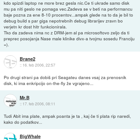
kdo spizdi laptop ne more brez gesla nic.Ce ti ukrade samo disk
mu pa niti geslo ne pomaga vec.Zadeva se v beti na performancu
baje pozna za ene 8-10 procentov...ampak glede na to da je bil to
debug build s par giga nepotrebnih debug librarijev zravn bo
verjetn kr dost hitr funkcionirala.
Tko da zadeva nima nc z DRM-jem al pa microsoftovo zeljo da ti
preprec posojanja Nase male klinike divx-a tvojmu sosedu Franciju
=).
Brane2
::
16. feb 2006, 22:57
Po drugi strani pa dobiš pri Seagateu danes vsaj za prenosnik
disk, ki ima enkripcijo on-the-fly že vgrajeno...
Mr.B
::
17. feb 2006, 08:11
Tudi Abit ima plate, ampak poanta je ta , kaj če ti plata rip naredi,
kako do podatkov...
BigWhale