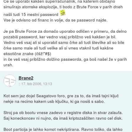
Če se uporabi kakšen superračunalnik, na katerem običajno
simulirajo atomske eksplozije, ti bodo z Brute Force v parih dneh
našli tudi 15 mestni password
Vse je odvisno od financ in volje, da se password najde.
Je pa Brute Force za domačo uporabo odličen v primeru, da delno
pozabiš password, ker vedno vsaj približno veš kakšen je bil.
Vedno veš vsaj ali si uporabil samo črke ali tudi številke ali so bile
črke samo male ali tudi velike ali si vmes vtaknil tudi kakšne
eksotične znake (čšž!"#$)
in če veš vsaj približno dolžino passworda, ga boš našel že v parih
urah.
Brane2
::
17. feb 2006, 13:13
Kot sem jaz dojel Seagatovo foro, gre za to, da imaš tajni ključ
nekje na recimo kakem usb ključku, ki ga nosiš s sabo.
Stroj pa ob bootu vnese zadevo v registre diska in stvar zalaufa.
Saj koneckoncev ni nujno, da imaš kriptozaščiten ravno cel disk.
Boot particija je lahko komot nekriptirana. Ravno toliko, da lahko