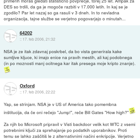
primerih moraš gledati statistično povprečje, torej 25 let. Ampak za
DES so trdili, da ga je mogoče razbiti v 17.000 letih. In kaj se je
zgodilo? Par let nazaj so ga rasuli v 3 dneh. In to nevladna
organizacija, tajne službe se verjetno pogovarjajo o minutah...
64202
::
17. feb 2006, 21:32
NSA je ze itak zdavnaj poskrbel, da bo vista generirala kake
sumljive kljuce, ki imajo enice na pravih mestih, ali kaj podobnega
(in po moznosti manj ocitnega kar itak presega moje kripto znanje).
Oxford
::
17. feb 2006, 22:22
Yap, se strinjam. NSA je v US of America tako pomembna
inštitucija, da če oni rečejo "Jump!", reče Bill Gates "How high?"
Za njih bo Microsoft pripravil v Visti backdoor velik kot WTC z vsemi
potrebnimi ključi za sprehajanje po podatkih uporabnikov. Proti
temu se lahko zaščitiš le z alternativnimi načini enkripcije. Verjetno