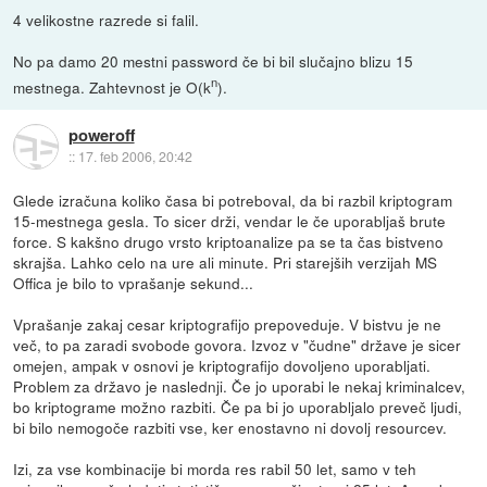
4 velikostne razrede si falil.
No pa damo 20 mestni password če bi bil slučajno blizu 15
n
mestnega. Zahtevnost je O(k
).
poweroff
::
17. feb 2006, 20:42
Glede izračuna koliko časa bi potreboval, da bi razbil kriptogram
15-mestnega gesla. To sicer drži, vendar le če uporabljaš brute
force. S kakšno drugo vrsto kriptoanalize pa se ta čas bistveno
skrajša. Lahko celo na ure ali minute. Pri starejših verzijah MS
Offica je bilo to vprašanje sekund...
Vprašanje zakaj cesar kriptografijo prepoveduje. V bistvu je ne
več, to pa zaradi svobode govora. Izvoz v "čudne" države je sicer
omejen, ampak v osnovi je kriptografijo dovoljeno uporabljati.
Problem za državo je naslednji. Če jo uporabi le nekaj kriminalcev,
bo kriptograme možno razbiti. Če pa bi jo uporabljalo preveč ljudi,
bi bilo nemogoče razbiti vse, ker enostavno ni dovolj resourcev.
Izi, za vse kombinacije bi morda res rabil 50 let, samo v teh