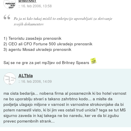
::
16. feb 2006, 13:58
Pa ja ni kdo tukaj mislil to enkripcijo uporabljati za skrivanje
svojih dokumentov
1) Teroristu zasežejo prenosnik
2) CEO ali CFO Fortune 500 ukradejo prenosnik
3) agentu Mosad ukradejo prenosnik
Saj se ne gre za pet mp3jev od Britney Spears
ALTbla
::
16. feb 2006, 14:09
ma cista bedarija... nobena firma al posameznik ki bo hotel varnost
ne bo uporablju stvari s taksno zahrbtno kodo... a mislte da
podjetja ulagajo miljone v varnost in varnostne strokovnjake da bi
potem namestil visto, ki bi jim ves ostali trud unicla? tega se tut MS
sigurno zaveda in kaj takega ne bo naredu, ker ve da bi zgubu
prevec pomembnih strank...