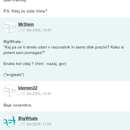
P.S: Kdaj že izide Vista?
MrStein
::
17. feb 2006, 10:45
BigWhale :
"Kaj pa ce ti strela udari v racunalnik in samo disk prezivi? Kako si
potem sam pomagas?"
Enako kot zdaj ? (hint : nazaj, gor)
("engleski")
klemen22
::
17. feb 2006, 10:45
Baje novembra.
BigWhale
::
17. feb 2006, 11:56