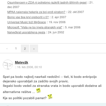
Osumljencem v ZDA ni potrebmo razkriti lastnih šifrirnih gesel
::
21.
dec 2007
MPAA najemala hekerje za boj proti piratom?
::
22. okt 2007
Bomo vse tipe krvi pretvorili v 0?
::
2. apr 2007
Universal Music toži MySpace
::
19. nov 2006
Microsoft: "Vista ne bo imela stranskih vrat"
::
5. mar 2006
Največkrat uporabljena gesla
::
24. jun 2002
«
1
2
»
Matevžk
::
16. feb 2006, 00:10
Spet pa bodo najbolj nasrkali nedolžni -- tisti, ki bodo enkripcijo
dejansko uporabljali za zaščito svojih pravic.
Ilegalci bodo vedeli za stranska vrata in bodo uporabili dodatne ali
alternativne rešitve ...
Kje so politiki pozabili pamet?