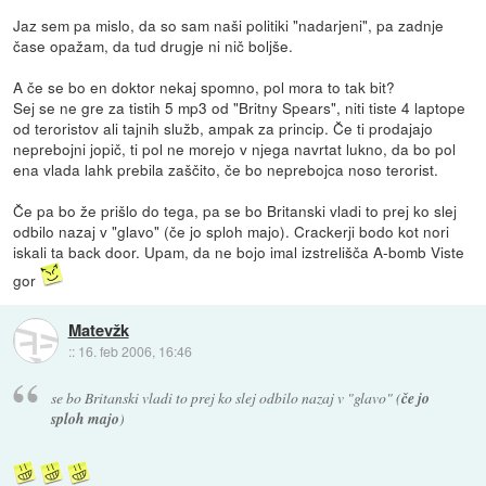
Jaz sem pa mislo, da so sam naši politiki "nadarjeni", pa zadnje
čase opažam, da tud drugje ni nič boljše.
A če se bo en doktor nekaj spomno, pol mora to tak bit?
Sej se ne gre za tistih 5 mp3 od "Britny Spears", niti tiste 4 laptope
od teroristov ali tajnih služb, ampak za princip. Če ti prodajajo
neprebojni jopič, ti pol ne morejo v njega navrtat lukno, da bo pol
ena vlada lahk prebila zaščito, če bo neprebojca noso terorist.
Če pa bo že prišlo do tega, pa se bo Britanski vladi to prej ko slej
odbilo nazaj v "glavo" (če jo sploh majo). Crackerji bodo kot nori
iskali ta back door. Upam, da ne bojo imal izstrelišča A-bomb Viste
gor
Matevžk
::
16. feb 2006, 16:46
se bo Britanski vladi to prej ko slej odbilo nazaj v "glavo" (
če jo
sploh majo
)