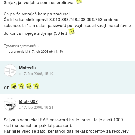
Srnjak, ja, verjetno sem res pretiraval
Če pa že vstrajaš bom pa zračunal.
Če bi računalnik opravil 3.010.883.758.208.396.753 prob na
sekundo, bi 15 mesten password po tvojih specifikacijh našel ravno
do konca mojega življenja (50 let)
Zgodovina sprememb…
spremenil:
Izi
(
17. feb 2006 ob 14:15
)
Matevžk
::
17. feb 2006, 15:10
ČE
Bistri007
::
17. feb 2006, 16:24
Saj zato sem rekel RAR password brute force - ta je okoli 1000-
krat (na pamet, ampak ful počasen).
Rar mi je všeč se zato, ker lahko daš nekaj procentov za recovery