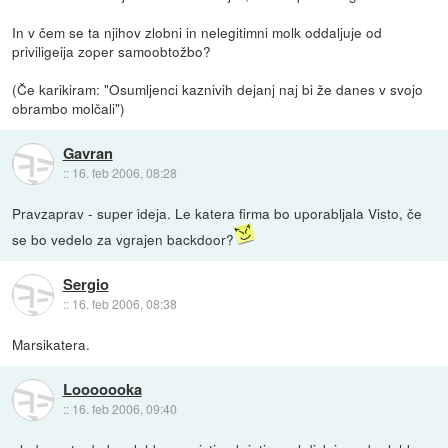
In v čem se ta njihov zlobni in nelegitimni molk oddaljuje od
priviligeija zoper samoobtožbo?
(Če karikiram: "Osumljenci kaznivih dejanj naj bi že danes v svojo
obrambo molčali")
Gavran
::
16. feb 2006, 08:28
Pravzaprav - super ideja. Le katera firma bo uporabljala Visto, če
se bo vedelo za vgrajen backdoor?
Sergio
::
16. feb 2006, 08:38
Marsikatera.
Looooooka
::
16. feb 2006, 09:40