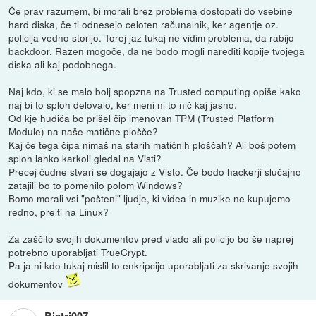
Če prav razumem, bi morali brez problema dostopati do vsebine
hard diska, če ti odnesejo celoten računalnik, ker agentje oz.
policija vedno storijo. Torej jaz tukaj ne vidim problema, da rabijo
backdoor. Razen mogoče, da ne bodo mogli narediti kopije tvojega
diska ali kaj podobnega.
Naj kdo, ki se malo bolj spopzna na Trusted computing opiše kako
naj bi to sploh delovalo, ker meni ni to nič kaj jasno.
Od kje hudiča bo prišel čip imenovan TPM (Trusted Platform
Module) na naše matične plošče?
Kaj če tega čipa nimaš na starih matičnih ploščah? Ali boš potem
sploh lahko karkoli gledal na Visti?
Precej čudne stvari se dogajajo z Visto. Če bodo hackerji slučajno
zatajili bo to pomenilo polom Windows?
Bomo morali vsi "pošteni" ljudje, ki videa in muzike ne kupujemo
redno, preiti na Linux?
Za zaščito svojih dokumentov pred vlado ali policijo bo še naprej
potrebno uporabljati TrueCrypt.
Pa ja ni kdo tukaj mislil to enkripcijo uporabljati za skrivanje svojih
dokumentov
Bistri007