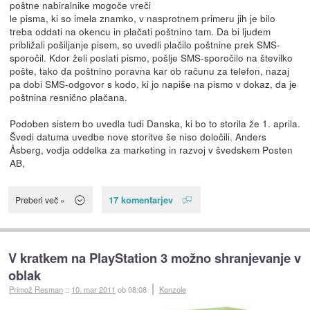
poštne nabiralnike mogoče vreči
le pisma, ki so imela znamko, v nasprotnem primeru jih je bilo
treba oddati na okencu in plačati poštnino tam. Da bi ljudem
približali pošiljanje pisem, so uvedli plačilo poštnine prek SMS-
sporočil. Kdor želi poslati pismo, pošlje SMS-sporočilo na številko
pošte, tako da poštnino poravna kar ob računu za telefon, nazaj
pa dobi SMS-odgovor s kodo, ki jo napiše na pismo v dokaz, da je
poštnina resnično plačana.
Podoben sistem bo uvedla tudi Danska, ki bo to storila že 1. aprila.
Švedi datuma uvedbe nove storitve še niso določili. Anders
Åsberg, vodja oddelka za marketing in razvoj v švedskem Posten
AB,
17 komentarjev
Preberi več »
V kratkem na PlayStation 3 možno shranjevanje v
oblak
Primož Resman
::
10. mar 2011
ob 08:08
Konzole