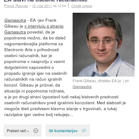
Primož Resman
::
10. mar 2011
ob 12:04
Ostale najave
- EA -jev Frank
Gamasutra
Gibeau je
v intervjuju s stranjo
Gamasutra
povedal, da je
popolnoma možno, da bo daleč
najpomembnejša platforma za
Electronic Arts v prihodnosti
osebni računalnik, kar je
popolnoma v nasprotju z vsemi
dolgoletnimi napovedmi o
propadu igranja iger na osebnih
računalnikih na račun igralnih
Frank Gibeau, direktor EA-ja
vir:
konzol. Gibeau je priznal, da
Gamasutra
situacija ni popolnoma rožnata,
a je po drugi strani izpostavil tudi nekaj bistvenih prednosti
osebnih računalnikov pred igralnimi konzolami. Med slabosti je
mogoče šteti predvsem klavrno stanje v trgovinah, a tukaj
razvijalce iger vedno bolj rešujejo...
38 komentarjev
Preberi več »