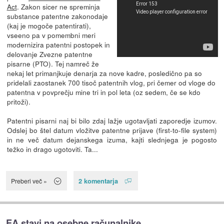
Act
. Zakon sicer ne spreminja
substance patentne zakonodaje
(kaj je mogoče patentirati),
vseeno pa v pomembni meri
modernizira patentni postopek in
delovanje Zvezne patentne
pisarne (PTO). Tej namreč že
nekaj let primanjkuje denarja za nove kadre, posledično pa so
pridelali zaostanek 700 tisoč patentnih vlog, pri čemer od vloge do
patentna v povprečju mine tri in pol leta (oz sedem, če se kdo
pritoži).
Patentni pisarni naj bi bilo zdaj lažje ugotavljati zaporedje izumov.
Odslej bo štel datum vložitve patentne prijave (first-to-file system)
in ne več datum dejanskega izuma, kajti slednjega je pogosto
težko in drago ugotoviti. Ta...
2 komentarja
Preberi več »
EA stavi na osebne računalnike