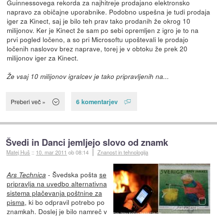
Guinnessovega rekorda za najhitreje prodajano elektronsko
napravo za običajne uporabnike. Podobno uspešna je tudi prodaja
iger za Kinect, saj je bilo teh prav tako prodanih že okrog 10
milijonov. Ker je Kinect že sam po sebi opremljen z igro je to na
prvi pogled ločeno, a so pri Microsoftu upoštevali le prodajo
ločenih naslovov brez naprave, torej je v obtoku že prek 20
milijonov iger za Kinect.
Že vsaj 10 milijonov igralcev je tako pripravljenih na...
6 komentarjev
Preberi več »
Švedi in Danci jemljejo slovo od znamk
Matej Huš
::
10. mar 2011
ob 08:14
Znanost in tehnologija
- Švedska pošta
se
Ars Technica
pripravlja na uvedbo alternativna
sistema plačevanja poštnine za
pisma
, ki bo odpravil potrebo po
znamkah. Doslej je bilo namreč v