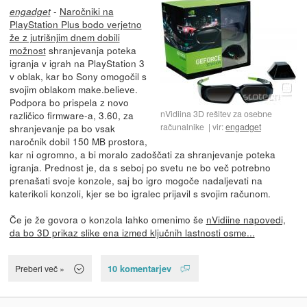
-
Naročniki na
engadget
PlayStation Plus bodo verjetno
že z jutrišnjim dnem dobili
možnost
shranjevanja poteka
igranja v igrah na PlayStation 3
v oblak, kar bo Sony omogočil s
svojim oblakom make.believe.
Podpora bo prispela z novo
nVidiina 3D rešitev za osebne
različico firmware-a, 3.60, za
računalnike
vir:
engadget
shranjevanje pa bo vsak
naročnik dobil 150 MB prostora,
kar ni ogromno, a bi moralo zadoščati za shranjevanje poteka
igranja. Prednost je, da s seboj po svetu ne bo več potrebno
prenašati svoje konzole, saj bo igro mogoče nadaljevati na
katerikoli konzoli, kjer se bo igralec prijavil s svojim računom.
Če je že govora o konzola lahko omenimo še
nVidiine napovedi,
da bo 3D prikaz slike ena izmed ključnih lastnosti osme...
10 komentarjev
Preberi več »