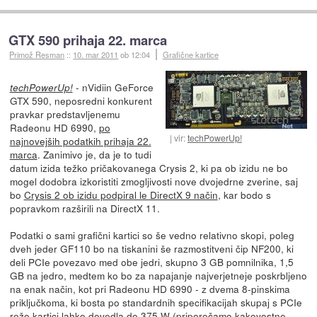
GTX 590 prihaja 22. marca
Primož Resman
::
10. mar 2011
ob 12:04
Grafične kartice
- nVidiin GeForce
techPowerUp!
GTX 590, neposredni konkurent
pravkar predstavljenemu
Radeonu HD 6990,
po
vir:
techPowerUp!
najnovejših podatkih prihaja 22.
marca
. Zanimivo je, da je to tudi
datum izida težko pričakovanega Crysis 2, ki pa ob izidu ne bo
mogel dodobra izkoristiti zmogljivosti nove dvojedrne zverine, saj
bo
Crysis 2 ob izidu podpiral le DirectX 9 način
, kar bodo s
popravkom razširili na DirectX 11.
Podatki o sami grafični kartici so še vedno relativno skopi, poleg
dveh jeder GF110 bo na tiskanini še razmostitveni čip NF200, ki
deli PCIe povezavo med obe jedri, skupno 3 GB pomnilnika, 1,5
GB na jedro, medtem ko bo za napajanje najverjetneje poskrbljeno
na enak način, kot pri Radeonu HD 6990 - z dvema 8-pinskima
priključkoma, ki bosta po standardnih specifikacijah skupaj s PCIe
režo kartici lahko dovedla do 375 W (priporočamo kakovostne...