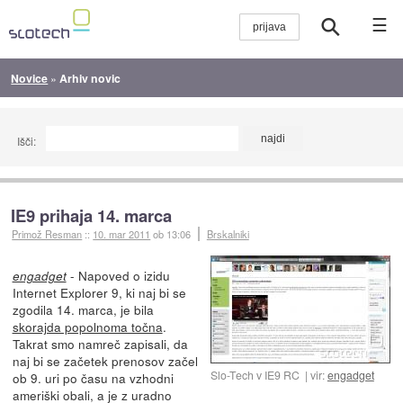
☰
Novice
»
Arhiv novic
Išči:
IE9 prihaja 14. marca
Primož Resman
::
10. mar 2011
ob 13:06
Brskalniki
- Napoved o izidu
engadget
Internet Explorer 9, ki naj bi se
zgodila 14. marca, je bila
skorajda popolnoma točna
.
Takrat smo namreč zapisali, da
naj bi se začetek prenosov začel
Slo-Tech v IE9 RC
vir:
engadget
ob 9. uri po času na vzhodni
ameriški obali, a je z uradno