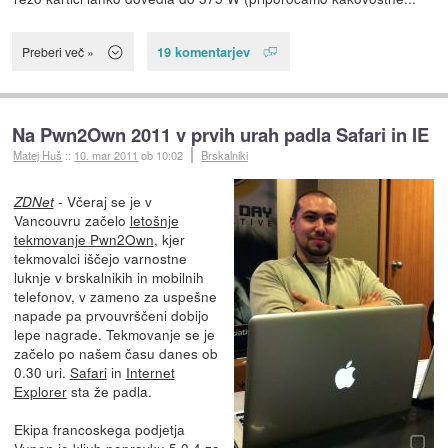
19 komentarjev
Preberi več »
Na Pwn2Own 2011 v prvih urah padla Safari in IE
Matej Huš
::
10. mar 2011
ob 10:02
Brskalniki
- Včeraj se je v
ZDNet
Vancouvru začelo
letošnje
tekmovanje Pwn2Own
, kjer
tekmovalci iščejo varnostne
luknje v brskalnikih in mobilnih
telefonov, v zameno za uspešne
napade pa prvouvrščeni dobijo
lepe nagrade. Tekmovanje se je
začelo po našem času danes ob
0.30 uri.
Safari
in
Internet
Explorer
sta že padla.
Ekipa francoskega podjetja