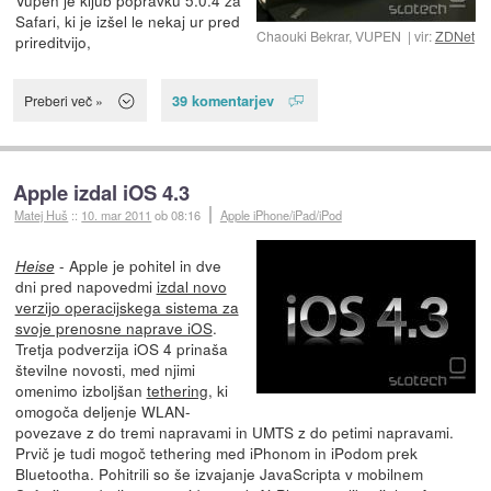
Vupen je kljub popravku 5.0.4 za
Safari, ki je izšel le nekaj ur pred
Chaouki Bekrar, VUPEN
vir:
ZDNet
prireditvijo,
39 komentarjev
Preberi več »
Apple izdal iOS 4.3
Matej Huš
::
10. mar 2011
ob 08:16
Apple iPhone/iPad/iPod
- Apple je pohitel in dve
Heise
dni pred napovedmi
izdal novo
verzijo operacijskega sistema za
svoje prenosne naprave iOS
.
Tretja podverzija iOS 4 prinaša
številne novosti, med njimi
omenimo izboljšan
tethering
, ki
omogoča deljenje WLAN-
povezave z do tremi napravami in UMTS z do petimi napravami.
Prvič je tudi mogoč tethering med iPhonom in iPodom prek
Bluetootha. Pohitrili so še izvajanje JavaScripta v mobilnem