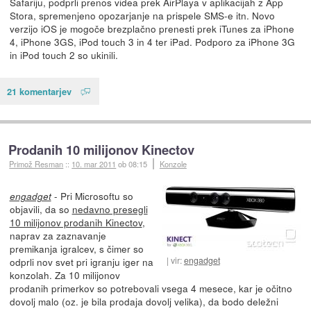
Safariju, podprli prenos videa prek AirPlaya v aplikacijah z App
Stora, spremenjeno opozarjanje na prispele SMS-e itn. Novo
verzijo iOS je mogoče brezplačno prenesti prek iTunes za iPhone
4, iPhone 3GS, iPod touch 3 in 4 ter iPad. Podporo za iPhone 3G
in iPod touch 2 so ukinili.
21 komentarjev
Prodanih 10 milijonov Kinectov
Primož Resman
::
10. mar 2011
ob 08:15
Konzole
- Pri Microsoftu so
engadget
objavili, da so
nedavno presegli
10 milijonov prodanih Kinectov
,
naprav za zaznavanje
premikanja igralcev, s čimer so
vir:
engadget
odprli nov svet pri igranju iger na
konzolah. Za 10 milijonov
prodanih primerkov so potrebovali vsega 4 mesece, kar je očitno
dovolj malo (oz. je bila prodaja dovolj velika), da bodo deležni