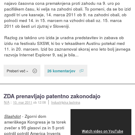
najavo časovna cona premaknjena proti zahodu na 9. uro po
pacifiškem času, ki velja na zahodni obali. To pomeni, da se bo izid
zgodil tri ure kasneje, 14. marca 2011 ob 9. na zahodni obali, ob
polnoči med 14. in 15. marcem na vzhodni obali oz. 15. marca
2011 ob šesti uri zjutraj v Sloveniji.
Razlog za takšno uro izida je uradna predstavitev in zabava ob
izidu na festivalu SXSW, ki bo v teksaškem Austinu potekal med
11. in 20. marcem. Izid bo zaznamoval skoraj eno leto bolj javnega
razvoja Internet Explorer 9, saj je bila...
26 komentarjev
Preberi več »
ZDA prenavljajo patentno zakonodajo
N/A
::
10. mar 2011
ob 12:08
Industrijska lastnina
- Zgorni dom
Slashdot
ameriškega Kongresa je ta torek
zvečer s 95 glasovi za in 5 proti
potrdil
potrdil America Invents