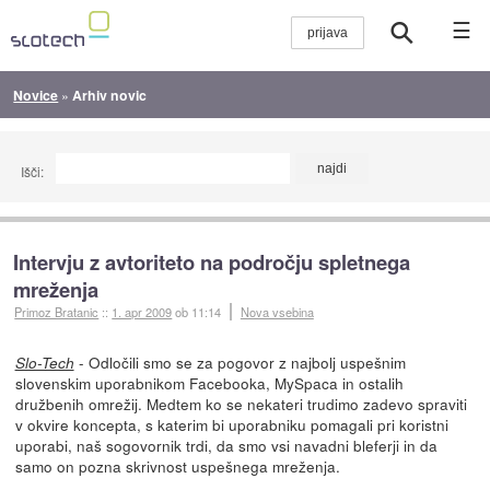
☰
Novice
»
Arhiv novic
Išči:
Intervju z avtoriteto na področju spletnega
mreženja
Primoz Bratanic
::
1. apr 2009
ob 11:14
Nova vsebina
- Odločili smo se za pogovor z najbolj uspešnim
Slo-Tech
slovenskim uporabnikom Facebooka, MySpaca in ostalih
družbenih omrežij. Medtem ko se nekateri trudimo zadevo spraviti
v okvire koncepta, s katerim bi uporabniku pomagali pri koristni
uporabi, naš sogovornik trdi, da smo vsi navadni bleferji in da
samo on pozna skrivnost uspešnega mreženja.