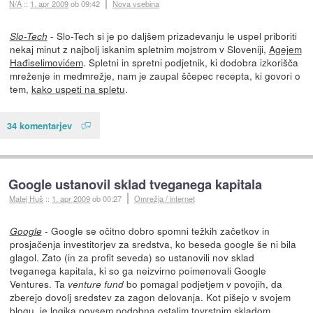
N/A
::
1. apr 2009
ob 09:42
Nova vsebina
- Slo-Tech si je po daljšem prizadevanju le uspel priboriti
Slo-Tech
nekaj minut z najbolj iskanim spletnim mojstrom v Sloveniji,
Agejem
Hađiselimovićem
. Spletni in spretni podjetnik, ki dodobra izkorišča
mreženje in medmrežje, nam je zaupal ščepec recepta, ki govori o
tem,
kako uspeti na spletu
.
34 komentarjev
Google ustanovil sklad tveganega kapitala
Matej Huš
::
1. apr 2009
ob 00:27
Omrežja / internet
- Google se očitno dobro spomni težkih začetkov in
Google
prosjačenja investitorjev za sredstva, ko beseda google še ni bila
glagol. Zato (in za profit seveda) so ustanovili nov sklad
tveganega kapitala, ki so ga neizvirno poimenovali Google
Ventures. Ta
bo pomagal podjetjem v povojih, da
venture fund
zberejo dovolj sredstev za zagon delovanja. Kot pišejo v svojem
blogu
, je logika povsem podobna ostalim tovrstnim skladom.