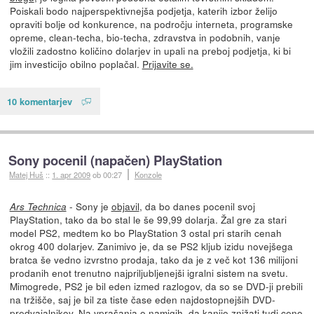
Poiskali bodo najperspektivnejša podjetja, katerih izbor želijo
opraviti bolje od konkurence, na področju interneta, programske
opreme, clean-techa, bio-techa, zdravstva in podobnih, vanje
vložili zadostno količino dolarjev in upali na preboj podjetja, ki bi
jim investicijo obilno poplačal.
Prijavite se.
10 komentarjev
Sony pocenil (napačen) PlayStation
Matej Huš
::
1. apr 2009
ob 00:27
Konzole
- Sony je
objavil
, da bo danes pocenil svoj
Ars Technica
PlayStation, tako da bo stal le še 99,99 dolarja. Žal gre za stari
model PS2, medtem ko bo PlayStation 3 ostal pri starih cenah
okrog 400 dolarjev. Zanimivo je, da se PS2 kljub izidu novejšega
bratca še vedno izvrstno prodaja, tako da je z več kot 136 milijoni
prodanih enot trenutno najpriljubljenejši igralni sistem na svetu.
Mimogrede, PS2 je bil eden izmed razlogov, da so se DVD-ji prebili
na tržišče, saj je bil za tiste čase eden najdostopnejših DVD-
predvajalnikov. Na vprašanja o namigih, da kanijo znižati tudi ceno