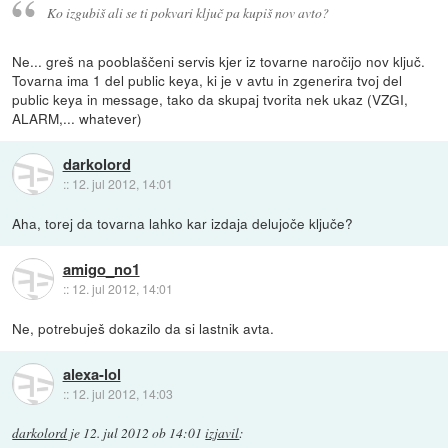
Ko izgubiš ali se ti pokvari ključ pa kupiš nov avto?
Ne... greš na pooblaščeni servis kjer iz tovarne naročijo nov ključ.
Tovarna ima 1 del public keya, ki je v avtu in zgenerira tvoj del
public keya in message, tako da skupaj tvorita nek ukaz (VZGI,
ALARM,... whatever)
darkolord
::
12. jul 2012, 14:01
Aha, torej da tovarna lahko kar izdaja delujoče ključe?
amigo_no1
::
12. jul 2012, 14:01
Ne, potrebuješ dokazilo da si lastnik avta.
alexa-lol
::
12. jul 2012, 14:03
darkolord
je
12. jul 2012 ob 14:01
izjavil
: