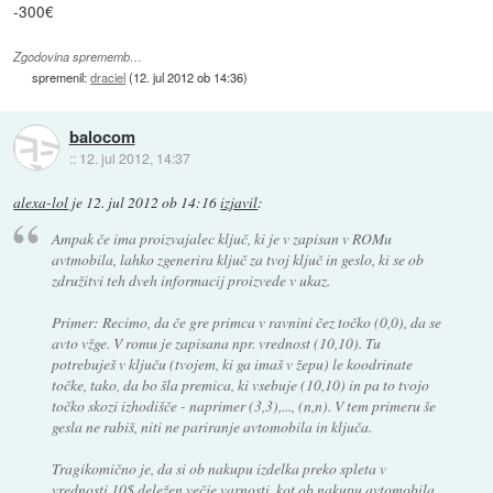
-300€
Zgodovina sprememb…
spremenil:
draciel
(
12. jul 2012 ob 14:36
)
balocom
::
12. jul 2012, 14:37
alexa-lol
je
12. jul 2012 ob 14:16
izjavil
:
Ampak če ima proizvajalec ključ, ki je v zapisan v ROMu
avtmobila, lahko zgenerira ključ za tvoj ključ in geslo, ki se ob
združitvi teh dveh informacij proizvede v ukaz.
Primer: Recimo, da če gre primca v ravnini čez točko (0,0), da se
avto vžge. V romu je zapisana npr. vrednost (10,10). Tu
potrebuješ v ključu (tvojem, ki ga imaš v žepu) le koodrinate
točke, tako, da bo šla premica, ki vsebuje (10,10) in pa to tvojo
točko skozi izhodišče - naprimer (3,3),..., (n,n). V tem primeru še
gesla ne rabiš, niti ne pariranje avtomobila in ključa.
Tragikomično je, da si ob nakupu izdelka preko spleta v
vrednosti 10$ deležen večje varnosti, kot ob nakupu avtomobila