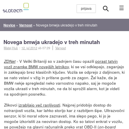
☰
Novice
»
Varnost
»
Novega bmwja ukradejo v treh minutah
Novega bmwja ukradejo v treh minutah
Matej Huš
::
12. jul 2012
ob 07:29
Varnost
- V Veliki Britaniji so v zadnjem času opazili
porast tatvin
ZDNet
vozil znamke BMW novejših letnikov
, ki se vsi odklepajo, zaganjajo
in zaklepajo brez klasičnih ključev. Vozila se odprejo z daljincem, ki
se nato vstavi v vžig in pritisne gumb za zagon. Žal kaže, da je
BMW nekje spregledal neko varnostno napako, saj je mogoče
vozila ukrasti v treh minutah, ne da bi sprožili alarm, kot je videti
na spodnjem posnetku.
Zlikovci
izrabljajo več ranljivosti
. Najprej pridobijo dostop do
notranjosti vozila, kar lahko storijo kar z razbitjem šipe. Ultrazvočni
senzor, ki bi moral vdore zaznavati, ima slepo pego, ki jo je
mogoče izkoristiti za neoviran dostop. Ko so tatovi enkrat v vozilu,
se povežejo na glavni računalnik preko vrat OBD-II (
on-board