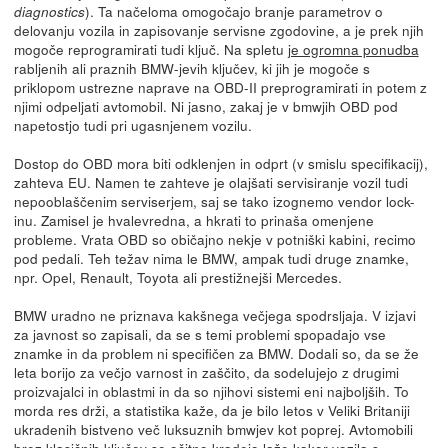
). Ta načeloma omogočajo branje parametrov o
diagnostics
delovanju vozila in zapisovanje servisne zgodovine, a je prek njih
mogoče reprogramirati tudi ključ. Na spletu
je ogromna ponudba
rabljenih ali praznih BMW-jevih ključev, ki jih je mogoče s
priklopom ustrezne naprave na OBD-II preprogramirati in potem z
njimi odpeljati avtomobil. Ni jasno, zakaj je v bmwjih OBD pod
napetostjo tudi pri ugasnjenem vozilu.
Dostop do OBD mora biti odklenjen in odprt (v smislu specifikacij),
zahteva EU. Namen te zahteve je olajšati servisiranje vozil tudi
nepooblaščenim serviserjem, saj se tako izognemo vendor lock-
inu. Zamisel je hvalevredna, a hkrati to prinaša omenjene
probleme. Vrata OBD so običajno nekje v potniški kabini, recimo
pod pedali. Teh težav nima le BMW, ampak tudi druge znamke,
npr. Opel, Renault, Toyota ali prestižnejši Mercedes.
BMW uradno ne priznava kakšnega večjega spodrsljaja. V izjavi
za javnost so zapisali, da se s temi problemi spopadajo vse
znamke in da problem ni specifičen za BMW. Dodali so, da se že
leta borijo za večjo varnost in zaščito, da sodelujejo z drugimi
proizvajalci in oblastmi in da so njihovi sistemi eni najboljših. To
morda res drži, a statistika kaže, da je bilo letos v Veliki Britaniji
ukradenih bistveno več luksuznih bmwjev kot poprej. Avtomobili
brez klasičnih ključev se očitno kradejo laže kakor vozila s