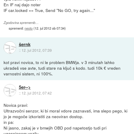
En IF naj dajo noter
IF car.locked == True, Send "No GO, try again..."
Zgodovina sprememb…
spremenil:
neoto
(
12. jul 2012 ob 07:34
)
šernk
::
12. jul 2012, 07:39
kot pravi novica, to ni le problem BMWja. v 3 minutah lahko
ukradeš vse avte, tudi stare na ključ s kodo. tudi 10k € vreden
varnostni sistem, ni 100%.
5er-->
::
12. jul 2012, 07:42
Novica pravi:
Ultrazvočni senzor, ki bi moral vdore zaznavati, ima slepo pego, ki
jo je mogoče izkoristiti za neoviran dostop.
in pa:
Ni jasno, zakaj je v bmwjih OBD pod napetostjo tudi pri
ugasnjenem vozilu.