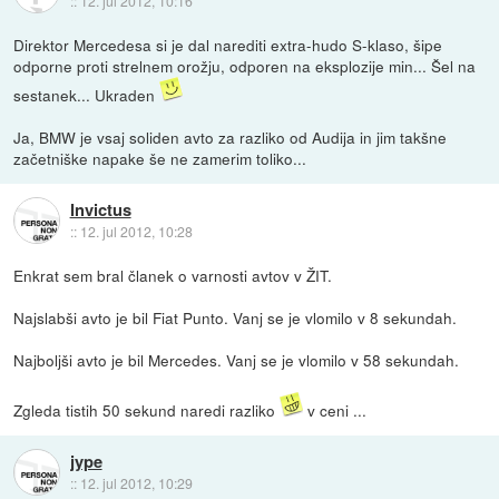
::
12. jul 2012, 10:16
Direktor Mercedesa si je dal narediti extra-hudo S-klaso, šipe
odporne proti strelnem orožju, odporen na eksplozije min... Šel na
sestanek... Ukraden
Ja, BMW je vsaj soliden avto za razliko od Audija in jim takšne
začetniške napake še ne zamerim toliko...
Invictus
::
12. jul 2012, 10:28
Enkrat sem bral članek o varnosti avtov v ŽIT.
Najslabši avto je bil Fiat Punto. Vanj se je vlomilo v 8 sekundah.
Najboljši avto je bil Mercedes. Vanj se je vlomilo v 58 sekundah.
Zgleda tistih 50 sekund naredi razliko
v ceni ...
jype
::
12. jul 2012, 10:29