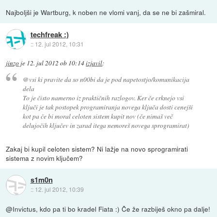
Najboljši je Wartburg, k noben ne vlomi vanj, da se ne bi zašmiral.
techfreak :)
::
12. jul 2012, 10:31
jinzo
je
12. jul 2012 ob 10:14
izjavil
:
@vsi ki pravite da so n00bi da je pod napetostjo/komunikacija
dela
To je čisto namerno iz praktičnih razlogov. Ker če crknejo vsi
ključi je tak postopek programiranja novega ključa dosti cenejši
kot pa če bi moral celoten sistem kupit nov (če nimaš več
delujočih ključev in zarad itega nemoreš novega sprogramirat)
Zakaj bi kupil celoten sistem? Ni lažje na novo sprogramirati
sistema z novim ključem?
s1m0n
::
12. jul 2012, 10:39
@Invictus, kdo pa ti bo kradel Fiata :) Če že razbiješ okno pa dalje!