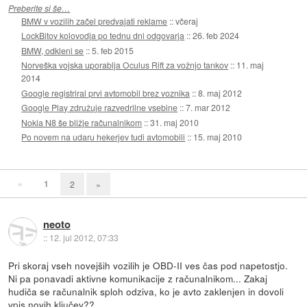
Preberite si še…
BMW v vozilih začel predvajati reklame
::
včeraj
LockBitov kolovodja po tednu dni odgovarja
::
26. feb 2024
BMW, odkleni se
::
5. feb 2015
Norveška vojska uporablja Oculus Rift za vožnjo tankov
::
11. maj
2014
Google registriral prvi avtomobil brez voznika
::
8. maj 2012
Google Play združuje razvedrilne vsebine
::
7. mar 2012
Nokia N8 še bližje računalnikom
::
31. maj 2010
Po novem na udaru hekerjev tudi avtomobili
::
15. maj 2010
«
1
2
»
neoto
::
12. jul 2012, 07:33
Pri skoraj vseh novejših vozilih je OBD-II ves čas pod napetostjo.
Ni pa ponavadi aktivne komunikacije z računalnikom... Zakaj
hudiča se računalnik sploh odziva, ko je avto zaklenjen in dovoli
vpis novih ključev??