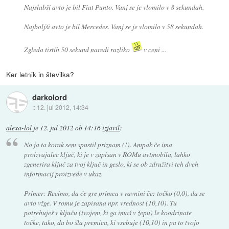
Najslabši avto je bil Fiat Punto. Vanj se je vlomilo v 8 sekundah.
Najboljši avto je bil Mercedes. Vanj se je vlomilo v 58 sekundah.
Zgleda tistih 50 sekund naredi razliko
v ceni ...
Ker letnik in številka?
darkolord
::
12. jul 2012, 14:34
alexa-lol
je
12. jul 2012 ob 14:16
izjavil
:
No ja ta korak sem spustil priznam (!). Ampak če ima
proizvajalec ključ, ki je v zapisan v ROMu avtmobila, lahko
zgenerira ključ za tvoj ključ in geslo, ki se ob združitvi teh dveh
informacij proizvede v ukaz.
Primer: Recimo, da če gre primca v ravnini čez točko (0,0), da se
avto vžge. V romu je zapisana npr. vrednost (10,10). Tu
potrebuješ v ključu (tvojem, ki ga imaš v žepu) le koodrinate
točke, tako, da bo šla premica, ki vsebuje (10,10) in pa to tvojo