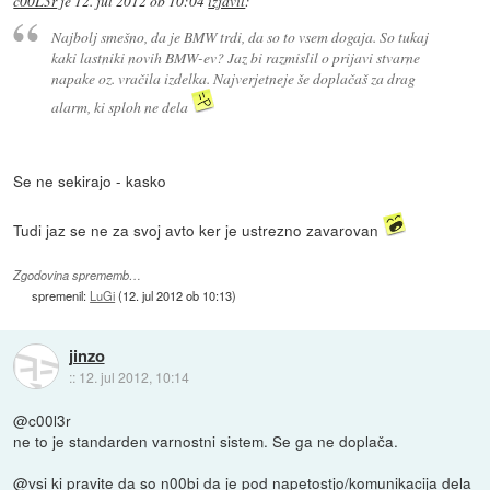
c00L3r
je
12. jul 2012 ob 10:04
izjavil
:
Najbolj smešno, da je BMW trdi, da so to vsem dogaja. So tukaj
kaki lastniki novih BMW-ev? Jaz bi razmislil o prijavi stvarne
napake oz. vračila izdelka. Najverjetneje še doplačaš za drag
alarm, ki sploh ne dela
Se ne sekirajo - kasko
Tudi jaz se ne za svoj avto ker je ustrezno zavarovan
Zgodovina sprememb…
spremenil:
LuGi
(
12. jul 2012 ob 10:13
)
jinzo
::
12. jul 2012, 10:14
@c00l3r
ne to je standarden varnostni sistem. Se ga ne doplača.
@vsi ki pravite da so n00bi da je pod napetostjo/komunikacija dela