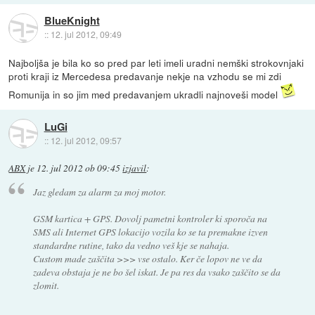
BlueKnight
::
12. jul 2012, 09:49
Najboljša je bila ko so pred par leti imeli uradni nemški strokovnjaki
proti kraji iz Mercedesa predavanje nekje na vzhodu se mi zdi
Romunija in so jim med predavanjem ukradli najnoveši model
LuGi
::
12. jul 2012, 09:57
ABX
je
12. jul 2012 ob 09:45
izjavil
:
Jaz gledam za alarm za moj motor.
GSM kartica + GPS. Dovolj pametni kontroler ki sporoča na
SMS ali Internet GPS lokacijo vozila ko se ta premakne izven
standardne rutine, tako da vedno veš kje se nahaja.
Custom made zaščita >>> vse ostalo. Ker če lopov ne ve da
zadeva obstaja je ne bo šel iskat. Je pa res da vsako zaščito se da
zlomit.