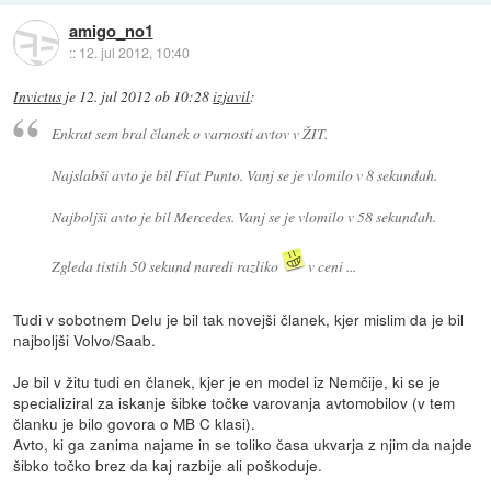
amigo_no1
::
12. jul 2012, 10:40
Invictus
je
12. jul 2012 ob 10:28
izjavil
:
Enkrat sem bral članek o varnosti avtov v ŽIT.
Najslabši avto je bil Fiat Punto. Vanj se je vlomilo v 8 sekundah.
Najboljši avto je bil Mercedes. Vanj se je vlomilo v 58 sekundah.
Zgleda tistih 50 sekund naredi razliko
v ceni ...
Tudi v sobotnem Delu je bil tak novejši članek, kjer mislim da je bil
najboljši Volvo/Saab.
Je bil v žitu tudi en članek, kjer je en model iz Nemčije, ki se je
specializiral za iskanje šibke točke varovanja avtomobilov (v tem
članku je bilo govora o MB C klasi).
Avto, ki ga zanima najame in se toliko časa ukvarja z njim da najde
šibko točko brez da kaj razbije ali poškoduje.