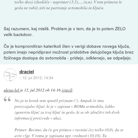
točko skozi izhodišče - naprimer (3,3),..., (n,n). V tem primeru še
gesla ne rabiš, niti ne pariranje avtomobila in ključa.
Saj razumem, kaj misliš. Problem je v tem, da je to potem ZELO
velik backdoor.
Če je kompromitiran katerikoli člen v verigi dobave novega ključa,
potem imajo nepridipravi možnost pridobitve delujočega ključa brez
fizičnega dostopa do avtomobila - pridejo, odklenejo, se odpeljejo.
draciel
::
12. jul 2012, 14:34
alexa-lol
je
12. jul 2012 ob 14:16
izjavil
:
No ja ta korak sem spustil priznam (!). Ampak če ima
proizvajalec ključ, ki je v zapisan v ROMu avtmobila, lahko
zgenerira ključ za tvoj ključ in geslo, ki se ob združitvi teh dveh
informacij proizvede v ukaz.
Primer: Recimo, da če gre primca v ravnini čez točko (0,0), da se
avto vžge. V romu je zapisana npr. vrednost (10,10). Tu