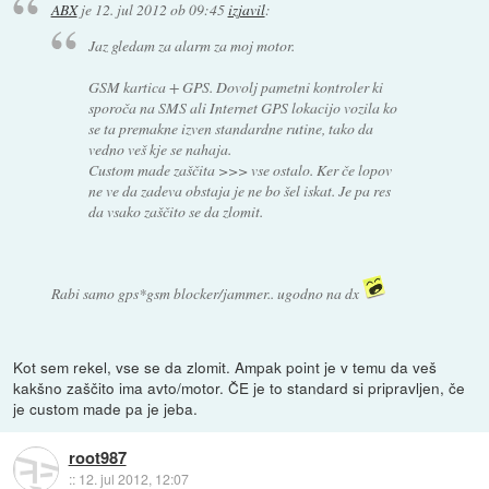
ABX
je
12. jul 2012 ob 09:45
izjavil
:
Jaz gledam za alarm za moj motor.
GSM kartica + GPS. Dovolj pametni kontroler ki
sporoča na SMS ali Internet GPS lokacijo vozila ko
se ta premakne izven standardne rutine, tako da
vedno veš kje se nahaja.
Custom made zaščita >>> vse ostalo. Ker če lopov
ne ve da zadeva obstaja je ne bo šel iskat. Je pa res
da vsako zaščito se da zlomit.
Rabi samo gps*gsm blocker/jammer.. ugodno na dx
Kot sem rekel, vse se da zlomit. Ampak point je v temu da veš
kakšno zaščito ima avto/motor. ČE je to standard si pripravljen, če
je custom made pa je jeba.
root987
::
12. jul 2012, 12:07