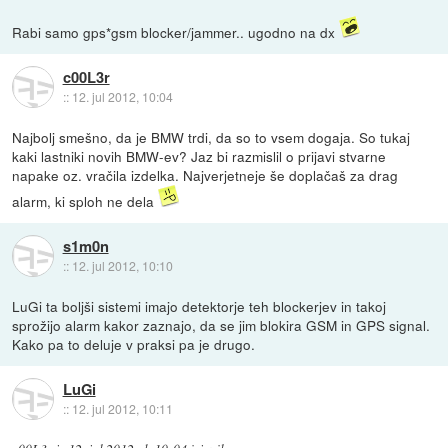
Rabi samo gps*gsm blocker/jammer.. ugodno na dx
c00L3r
::
12. jul 2012, 10:04
Najbolj smešno, da je BMW trdi, da so to vsem dogaja. So tukaj
kaki lastniki novih BMW-ev? Jaz bi razmislil o prijavi stvarne
napake oz. vračila izdelka. Najverjetneje še doplačaš za drag
alarm, ki sploh ne dela
s1m0n
::
12. jul 2012, 10:10
LuGi ta boljši sistemi imajo detektorje teh blockerjev in takoj
sprožijo alarm kakor zaznajo, da se jim blokira GSM in GPS signal.
Kako pa to deluje v praksi pa je drugo.
LuGi
::
12. jul 2012, 10:11