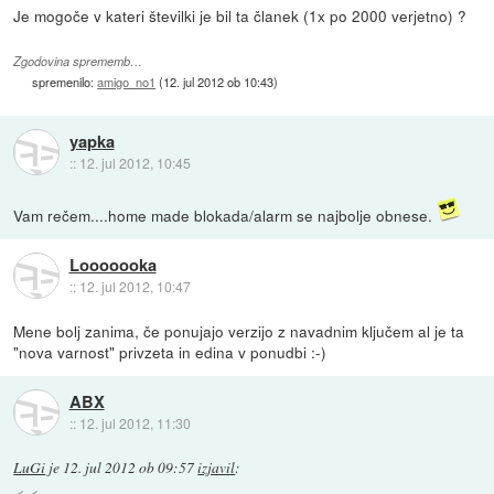
Je mogoče v kateri številki je bil ta članek (1x po 2000 verjetno) ?
Zgodovina sprememb…
spremenilo:
amigo_no1
(
12. jul 2012 ob 10:43
)
yapka
::
12. jul 2012, 10:45
Vam rečem....home made blokada/alarm se najbolje obnese.
Looooooka
::
12. jul 2012, 10:47
Mene bolj zanima, če ponujajo verzijo z navadnim ključem al je ta
"nova varnost" privzeta in edina v ponudbi :-)
ABX
::
12. jul 2012, 11:30
LuGi
je
12. jul 2012 ob 09:57
izjavil
: