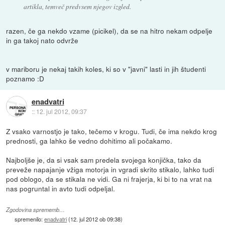
artikla, temveč predvsem njegov izgled.
razen, če ga nekdo vzame (picikel), da se na hitro nekam odpelje
in ga takoj nato odvrže
v mariboru je nekaj takih koles, ki so v "javni" lasti in jih študenti
poznamo :D
enadvatri
::
12. jul 2012, 09:37
Z vsako varnostjo je tako, tečemo v krogu. Tudi, če ima nekdo krog
prednosti, ga lahko še vedno dohitimo ali počakamo.
Najboljše je, da si vsak sam predela svojega konjička, tako da
preveže napajanje vžiga motorja in vgradi skrito stikalo, lahko tudi
pod oblogo, da se stikala ne vidi. Ga ni frajerja, ki bi to na vrat na
nas pogruntal in avto tudi odpeljal.
Zgodovina sprememb…
spremenilo:
enadvatri
(
12. jul 2012 ob 09:38
)