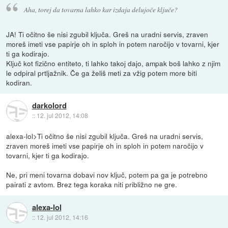
Aha, torej da tovarna lahko kar izdaja delujoče ključe?
JA! Ti očitno še nisi zgubil ključa. Greš na uradni servis, zraven
moreš imeti vse papirje oh in sploh in potem naročijo v tovarni, kjer
ti ga kodirajo.
Ključ kot fizično entiteto, ti lahko takoj dajo, ampak boš lahko z njim
le odpiral prtljažnik. Če ga želiš meti za vžig potem more biti
kodiran.
darkolord
::
12. jul 2012, 14:08
alexa-lol>Ti očitno še nisi zgubil ključa. Greš na uradni servis,
zraven moreš imeti vse papirje oh in sploh in potem naročijo v
tovarni, kjer ti ga kodirajo.
Ne, pri meni tovarna dobavi nov ključ, potem pa ga je potrebno
pairati z avtom. Brez tega koraka niti približno ne gre.
alexa-lol
::
12. jul 2012, 14:16