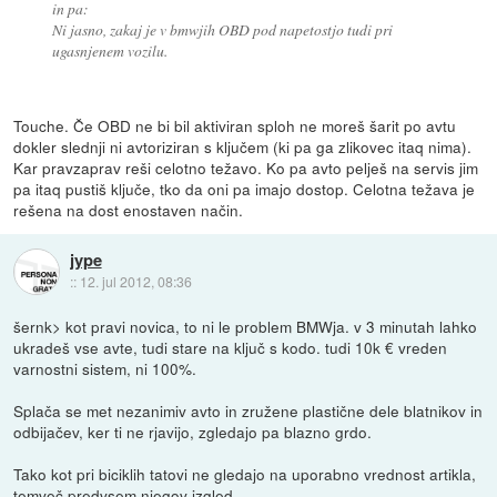
in pa:
Ni jasno, zakaj je v bmwjih OBD pod napetostjo tudi pri
ugasnjenem vozilu.
Touche. Če OBD ne bi bil aktiviran sploh ne moreš šarit po avtu
dokler slednji ni avtoriziran s ključem (ki pa ga zlikovec itaq nima).
Kar pravzaprav reši celotno težavo. Ko pa avto pelješ na servis jim
pa itaq pustiš ključe, tko da oni pa imajo dostop. Celotna težava je
rešena na dost enostaven način.
jype
::
12. jul 2012, 08:36
šernk> kot pravi novica, to ni le problem BMWja. v 3 minutah lahko
ukradeš vse avte, tudi stare na ključ s kodo. tudi 10k € vreden
varnostni sistem, ni 100%.
Splača se met nezanimiv avto in zružene plastične dele blatnikov in
odbijačev, ker ti ne rjavijo, zgledajo pa blazno grdo.
Tako kot pri biciklih tatovi ne gledajo na uporabno vrednost artikla,
temveč predvsem njegov izgled.