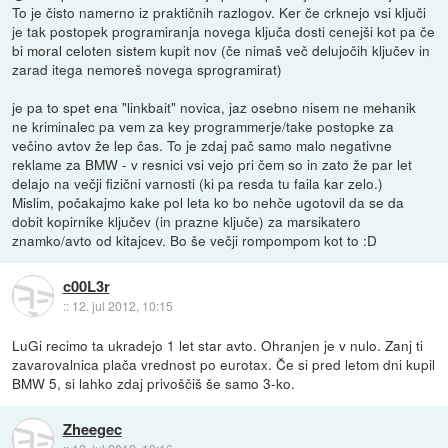
To je čisto namerno iz praktičnih razlogov. Ker če crknejo vsi ključi
je tak postopek programiranja novega ključa dosti cenejši kot pa če
bi moral celoten sistem kupit nov (če nimaš več delujočih ključev in
zarad itega nemoreš novega sprogramirat)
je pa to spet ena "linkbait" novica, jaz osebno nisem ne mehanik
ne kriminalec pa vem za key programmerje/take postopke za
večino avtov že lep čas. To je zdaj pač samo malo negativne
reklame za BMW - v resnici vsi vejo pri čem so in zato že par let
delajo na večji fizični varnosti (ki pa resda tu faila kar zelo.)
Mislim, počakajmo kake pol leta ko bo nehče ugotovil da se da
dobit kopirnike ključev (in prazne ključe) za marsikatero
znamko/avto od kitajcev. Bo še večji rompompom kot to :D
c00L3r
::
12. jul 2012, 10:15
LuGi recimo ta ukradejo 1 let star avto. Ohranjen je v nulo. Zanj ti
zavarovalnica plača vrednost po eurotax. Če si pred letom dni kupil
BMW 5, si lahko zdaj privoščiš še samo 3-ko.
Zheegec