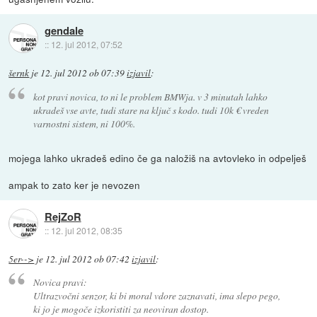
gendale
::
12. jul 2012, 07:52
šernk
je
12. jul 2012 ob 07:39
izjavil
:
kot pravi novica, to ni le problem BMWja. v 3 minutah lahko
ukradeš vse avte, tudi stare na ključ s kodo. tudi 10k € vreden
varnostni sistem, ni 100%.
mojega lahko ukradeš edino če ga naložiš na avtovleko in odpelješ
ampak to zato ker je nevozen
RejZoR
::
12. jul 2012, 08:35
5er-->
je
12. jul 2012 ob 07:42
izjavil
:
Novica pravi:
Ultrazvočni senzor, ki bi moral vdore zaznavati, ima slepo pego,
ki jo je mogoče izkoristiti za neoviran dostop.