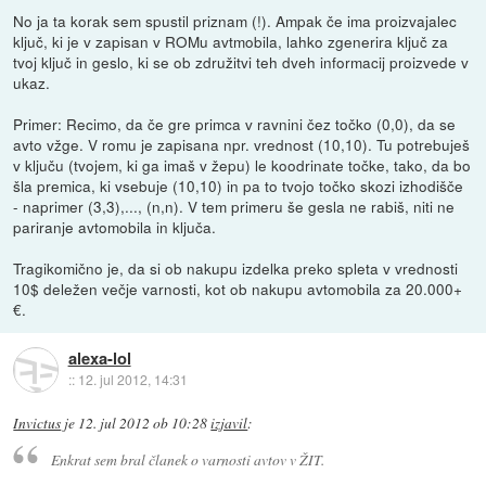
No ja ta korak sem spustil priznam (!). Ampak če ima proizvajalec
ključ, ki je v zapisan v ROMu avtmobila, lahko zgenerira ključ za
tvoj ključ in geslo, ki se ob združitvi teh dveh informacij proizvede v
ukaz.
Primer: Recimo, da če gre primca v ravnini čez točko (0,0), da se
avto vžge. V romu je zapisana npr. vrednost (10,10). Tu potrebuješ
v ključu (tvojem, ki ga imaš v žepu) le koodrinate točke, tako, da bo
šla premica, ki vsebuje (10,10) in pa to tvojo točko skozi izhodišče
- naprimer (3,3),..., (n,n). V tem primeru še gesla ne rabiš, niti ne
pariranje avtomobila in ključa.
Tragikomično je, da si ob nakupu izdelka preko spleta v vrednosti
10$ deležen večje varnosti, kot ob nakupu avtomobila za 20.000+
€.
alexa-lol
::
12. jul 2012, 14:31
Invictus
je
12. jul 2012 ob 10:28
izjavil
:
Enkrat sem bral članek o varnosti avtov v ŽIT.