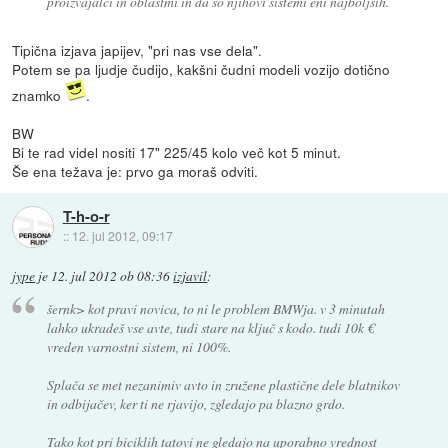
proizvajalci in oblastmi in da so njihovi sistemi eni najboljših.
Tipična izjava japijev, "pri nas vse dela".
Potem se pa ljudje čudijo, kakšni čudni modeli vozijo dotično
znamko
.
BW
Bi te rad videl nositi 17" 225/45 kolo več kot 5 minut.
Še ena težava je: prvo ga moraš odviti.
T-h-o-r
::
12. jul 2012, 09:17
jype
je
12. jul 2012 ob 08:36
izjavil
:
šernk> kot pravi novica, to ni le problem BMWja. v 3 minutah
lahko ukradeš vse avte, tudi stare na ključ s kodo. tudi 10k €
vreden varnostni sistem, ni 100%.
Splača se met nezanimiv avto in zružene plastične dele blatnikov
in odbijačev, ker ti ne rjavijo, zgledajo pa blazno grdo.
Tako kot pri biciklih tatovi ne gledajo na uporabno vrednost