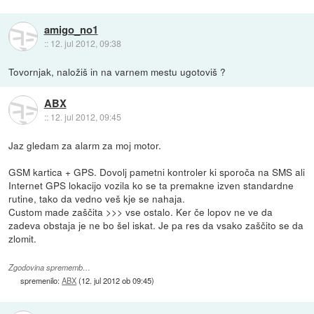
amigo_no1
::
12. jul 2012, 09:38
Tovornjak, naložiš in na varnem mestu ugotoviš ?
ABX
::
12. jul 2012, 09:45
Jaz gledam za alarm za moj motor.
GSM kartica + GPS. Dovolj pametni kontroler ki sporoča na SMS ali
Internet GPS lokacijo vozila ko se ta premakne izven standardne
rutine, tako da vedno veš kje se nahaja.
Custom made zaščita >>> vse ostalo. Ker če lopov ne ve da
zadeva obstaja je ne bo šel iskat. Je pa res da vsako zaščito se da
zlomit.
Zgodovina sprememb…
spremenilo:
ABX
(
12. jul 2012 ob 09:45
)