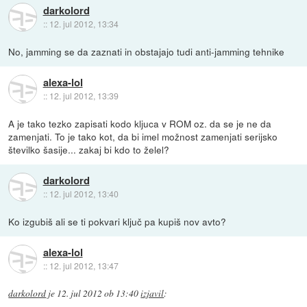
darkolord
::
12. jul 2012, 13:34
No, jamming se da zaznati in obstajajo tudi anti-jamming tehnike
alexa-lol
::
12. jul 2012, 13:39
A je tako tezko zapisati kodo kljuca v ROM oz. da se je ne da
zamenjati. To je tako kot, da bi imel možnost zamenjati serijsko
številko šasije... zakaj bi kdo to želel?
darkolord
::
12. jul 2012, 13:40
Ko izgubiš ali se ti pokvari ključ pa kupiš nov avto?
alexa-lol
::
12. jul 2012, 13:47
darkolord
je
12. jul 2012 ob 13:40
izjavil
: