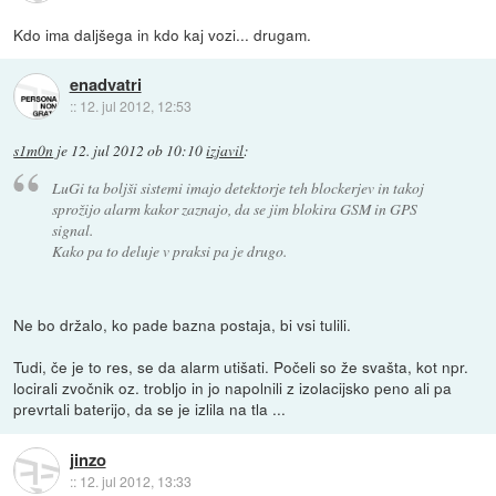
Kdo ima daljšega in kdo kaj vozi... drugam.
enadvatri
::
12. jul 2012, 12:53
s1m0n
je
12. jul 2012 ob 10:10
izjavil
:
LuGi ta boljši sistemi imajo detektorje teh blockerjev in takoj
sprožijo alarm kakor zaznajo, da se jim blokira GSM in GPS
signal.
Kako pa to deluje v praksi pa je drugo.
Ne bo držalo, ko pade bazna postaja, bi vsi tulili.
Tudi, če je to res, se da alarm utišati. Počeli so že svašta, kot npr.
locirali zvočnik oz. trobljo in jo napolnili z izolacijsko peno ali pa
prevrtali baterijo, da se je izlila na tla ...
jinzo
::
12. jul 2012, 13:33