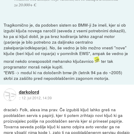
za 20.000+ €.
Tragikomično je, da podoben sistem so BMW-ji že imeli, kjer si ob
izgubi ključa novega naročil (seveda z vsemi potrebnimi dokazili),
ko pa si ključ dobil, je pa brez kodiranja lahko zagnal motor
(parjenje je bilo potrebno za daljinsko centralno
zakelpanje/odklepanje). No, še vedno je bilo možno vnesti "nove"
ključe (beri ključ od roparja) v pomnilnik EWS*, ampak še vedno je
moral nekdo onesposobit mehansko ključavnico
ter tak
programator moraš nekje kupiti.
*EWS -> modul ki na določenih bmw-jih (letnik 94 pa do ~2005)
skrbi za zaščito pred nepooblaščenim zagonom motorja.
darkolord
::
12. jul 2012, 14:39
draciel> Folk, alexa ima prav. Če izgubiš ključ lahko greš na
pooblaščen servis s papirji, kjer ti potem zrihtajo novi ključ ki ga
proizvajalec pošlje na pooblaščen servis kjer si prinesel papirje.
Tovarna seveda pošlje ključ ki samo odpira avto vendar ga ne
more vžgati( nima kode ), zato ti na pooblaščenenm servisu dodajo