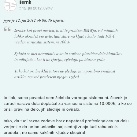
šernk
::
12. jul 2012, 09:47
jype
je
12. jul 2012 ob 08:36
izjavil
:
šernk> kot pravi novica, to ni le problem BMWja. v 3 minutah
lahko ukradeš vse avte, tudi stare na ključ s kodo. tudi 10k €
vreden varnostni sistem, ni 100%.
Splača se met nezanimiv avto in zružene plastične dele blatnikov
in odbijačev, ker ti ne rjavijo, zgledajo pa blazno grdo.
Tako kot pri biciklih tatovi ne gledajo na uporabno vrednost
artikla, temveč predvsem njegov izgled.
to itak, samo povedat sem želel da varnega sistema ni. človek je
zaradi narave dela doplačal za varnosne sisteme 10.000€, a ko so
prišli pravi na delo, jih slednje ni oviralo.
tako, da tudi razne zadeve brez napetosti profesionalcev na delu
verjemite da ne bo ustavilo, saj slednji znajo tudi računalnik
predelat, ne samo kakšnih ključev skopirat.