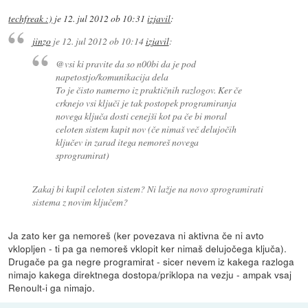
techfreak :)
je
12. jul 2012 ob 10:31
izjavil
:
jinzo
je
12. jul 2012 ob 10:14
izjavil
:
@vsi ki pravite da so n00bi da je pod
napetostjo/komunikacija dela
To je čisto namerno iz praktičnih razlogov. Ker če
crknejo vsi ključi je tak postopek programiranja
novega ključa dosti cenejši kot pa če bi moral
celoten sistem kupit nov (če nimaš več delujočih
ključev in zarad itega nemoreš novega
sprogramirat)
Zakaj bi kupil celoten sistem? Ni lažje na novo sprogramirati
sistema z novim ključem?
Ja zato ker ga nemoreš (ker povezava ni aktivna če ni avto
vklopljen - ti pa ga nemoreš vklopit ker nimaš delujočega ključa).
Drugače pa ga negre programirat - sicer nevem iz kakega razloga
nimajo kakega direktnega dostopa/priklopa na vezju - ampak vsaj
Renoult-i ga nimajo.