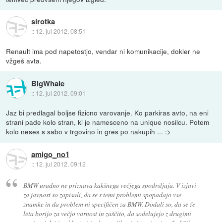
sirotka
::
12. jul 2012, 08:51
Renault ima pod napetostjo, vendar ni komunikacije, dokler ne
vžgeš avta.
BigWhale
::
12. jul 2012, 09:01
Jaz bi predlagal boljse fizicno varovanje. Ko parkiras avto, na eni
strani pade kolo stran, ki je namesceno na unique nosilcu. Potem
kolo neses s sabo v trgovino in gres po nakupih ... :>
amigo_no1
::
12. jul 2012, 09:12
BMW uradno ne priznava kakšnega večjega spodrsljaja. V izjavi
za javnost so zapisali, da se s temi problemi spopadajo vse
znamke in da problem ni specifičen za BMW. Dodali so, da se že
leta borijo za večjo varnost in zaščito, da sodelujejo z drugimi