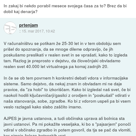
In zakaj bi nekdo porabil mesece svojega časa za to? Brez da bi
dobil kaj denarja?
prtenjam
::
15. mar 2017, 10:42
V računalništvu se potikam že 25-30 let in v tem obdobju sem
prišel do spoznanja, da se mnoge dileme odpravijo, če jih
poskušamo preslikati v realen svet in se vprašati, kako to izgleda
tam. Razlog je preprosto v dejstvu, da človečnjaki obvladamo
realen svet 40.000 let virtualnega pa komaj zadnjih 20.
In če se ob tem povrnem h konkretni debati vdora v informacijske
sisteme. Samo dejstvo, da nekaj znam in obvladam mi ne daje
pravice, da "za hobi" to izkoriščam. Kako bi izgledal naš svet, če bi
naokoli hodili ključavničarji/gasilci z orodjem in "poskušali" vdirati v
naša stanovanja, sobe, zgradbe. Ko bi z vdorom uspeli pa bi vsem
veslo razlagali kako slabo zaščito imamo.
AJPES je javna ustanova, a tudi občinska uprava ali bolnica sta
javni ustanovi. Pa mi pokažite veseljaka, ki bo s "pajsarjem" ponoči
vdiral v občinsko zgradbo in potem govoril, da tja se pač da vlomiti,
ker nimajo železo-betonskih vrat...