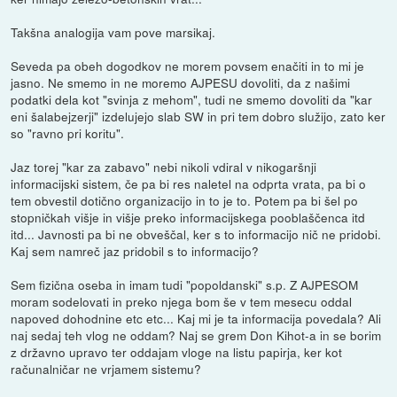
Takšna analogija vam pove marsikaj.
Seveda pa obeh dogodkov ne morem povsem enačiti in to mi je
jasno. Ne smemo in ne moremo AJPESU dovoliti, da z našimi
podatki dela kot "svinja z mehom", tudi ne smemo dovoliti da "kar
eni šalabejzerji" izdelujejo slab SW in pri tem dobro služijo, zato ker
so "ravno pri koritu".
Jaz torej "kar za zabavo" nebi nikoli vdiral v nikogaršnji
informacijski sistem, če pa bi res naletel na odprta vrata, pa bi o
tem obvestil dotično organizacijo in to je to. Potem pa bi šel po
stopničkah višje in višje preko informacijskega pooblaščenca itd
itd... Javnosti pa bi ne obveščal, ker s to informacijo nič ne pridobi.
Kaj sem namreč jaz pridobil s to informacijo?
Sem fizična oseba in imam tudi "popoldanski" s.p. Z AJPESOM
moram sodelovati in preko njega bom še v tem mesecu oddal
napoved dohodnine etc etc... Kaj mi je ta informacija povedala? Ali
naj sedaj teh vlog ne oddam? Naj se grem Don Kihot-a in se borim
z državno upravo ter oddajam vloge na listu papirja, ker kot
računalničar ne vrjamem sistemu?