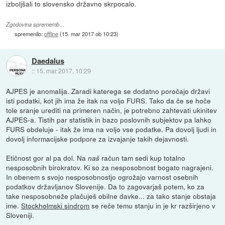
izboljšali to slovensko državno skrpocalo.
Zgodovina sprememb…
spremenilo:
offline
(
15. mar 2017 ob 10:23
)
Daedalus
::
15. mar 2017, 10:29
AJPES je anomalija. Zaradi katerega se dodatno poročajo državi
isti podatki, kot jih ima že itak na voljo FURS. Tako da če se hoče
tole sranje urediti na primeren način, je potrebno zahtevati ukinitev
AJPES-a. Tistih par statistik in bazo poslovnih subjektov pa lahko
FURS obdeluje - itak že ima na voljo vse podatke. Pa dovolj ljudi in
dovolj informacijske podpore za izvajanje takih dejavnosti.
Etičnost gor al pa dol. Na
račun tam sedi kup totalno
naš
nesposobnih birokratov. Ki so za nesposobnost bogato nagrajeni.
In obenem s svojo nesposobnostjo ogrožajo varnost osebnih
podatkov državljanov Slovenije. Da to zagovarjaš potem, ko za
take nesposobneže plačuješ obilne davke... za tako stanje obstaja
ime.
Stockholmski sindrom
se reče temu stanju in je kr razširjeno v
Sloveniji.