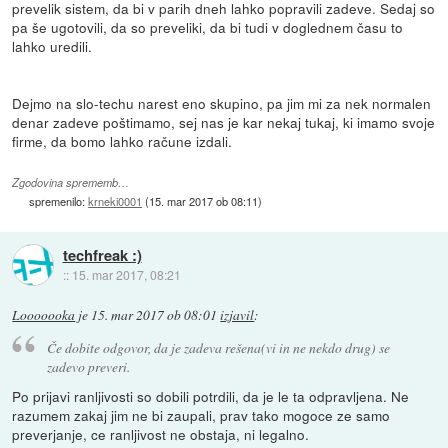
prevelik sistem, da bi v parih dneh lahko popravili zadeve. Sedaj so
pa še ugotovili, da so preveliki, da bi tudi v doglednem času to
lahko uredili.
Dejmo na slo-techu narest eno skupino, pa jim mi za nek normalen
denar zadeve poštimamo, sej nas je kar nekaj tukaj, ki imamo svoje
firme, da bomo lahko račune izdali.
Zgodovina sprememb…
spremenilo:
krneki0001
(
15. mar 2017 ob 08:11
)
techfreak :)
::
15. mar 2017, 08:21
Looooooka
je
15. mar 2017 ob 08:01
izjavil
:
Če dobite odgovor, da je zadeva rešena(vi in ne nekdo drug) se
zadevo preveri.
Po prijavi ranljivosti so dobili potrdili, da je le ta odpravljena. Ne
razumem zakaj jim ne bi zaupali, prav tako mogoce ze samo
preverjanje, ce ranljivost ne obstaja, ni legalno.