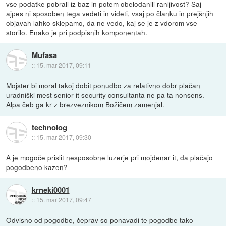
vse podatke pobrali iz baz in potem obelodanili ranljivost? Saj
ajpes ni sposoben tega vedeti in videti, vsaj po članku in prejšnjih
objavah lahko sklepamo, da ne vedo, kaj se je z vdorom vse
storilo. Enako je pri podpisnih komponentah.
Mufasa
::
15. mar 2017, 09:11
Mojster bi moral takoj dobit ponudbo za relativno dobr plačan
uradniški mest senior it security consultanta ne pa ta nonsens.
Alpa čeb ga kr z brezveznikom Božičem zamenjal.
technolog
::
15. mar 2017, 09:30
A je mogoče prislit nesposobne luzerje pri mojdenar it, da plačajo
pogodbeno kazen?
krneki0001
::
15. mar 2017, 09:47
Odvisno od pogodbe, čeprav so ponavadi te pogodbe tako