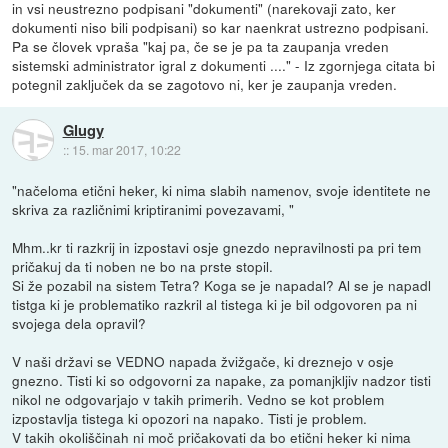
in vsi neustrezno podpisani "dokumenti" (narekovaji zato, ker
dokumenti niso bili podpisani) so kar naenkrat ustrezno podpisani.
Pa se človek vpraša "kaj pa, če se je pa ta zaupanja vreden
sistemski administrator igral z dokumenti ...." - Iz zgornjega citata bi
potegnil zaključek da se zagotovo ni, ker je zaupanja vreden.
Glugy
::
15. mar 2017, 10:22
"načeloma etični heker, ki nima slabih namenov, svoje identitete ne
skriva za različnimi kriptiranimi povezavami, "
Mhm..kr ti razkrij in izpostavi osje gnezdo nepravilnosti pa pri tem
pričakuj da ti noben ne bo na prste stopil.
Si že pozabil na sistem Tetra? Koga se je napadal? Al se je napadl
tistga ki je problematiko razkril al tistega ki je bil odgovoren pa ni
svojega dela opravil?
V naši državi se VEDNO napada žvižgače, ki dreznejo v osje
gnezno. Tisti ki so odgovorni za napake, za pomanjkljiv nadzor tisti
nikol ne odgovarjajo v takih primerih. Vedno se kot problem
izpostavlja tistega ki opozori na napako. Tisti je problem.
V takih okoliščinah ni moč pričakovati da bo etični heker ki nima