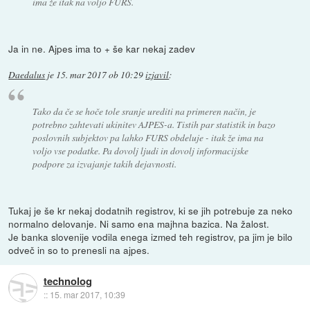
ima že itak na voljo FURS.
Ja in ne. Ajpes ima to + še kar nekaj zadev
Daedalus
je
15. mar 2017 ob 10:29
izjavil
:
Tako da če se hoče tole sranje urediti na primeren način, je
potrebno zahtevati ukinitev AJPES-a. Tistih par statistik in bazo
poslovnih subjektov pa lahko FURS obdeluje - itak že ima na
voljo vse podatke. Pa dovolj ljudi in dovolj informacijske
podpore za izvajanje takih dejavnosti.
Tukaj je še kr nekaj dodatnih registrov, ki se jih potrebuje za neko
normalno delovanje. Ni samo ena majhna bazica. Na žalost.
Je banka slovenije vodila enega izmed teh registrov, pa jim je bilo
odveč in so to prenesli na ajpes.
technolog
::
15. mar 2017, 10:39