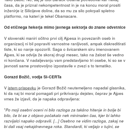
časa, da je priznal nekompetentnost in je na koncu moral prositi
inženirje iz Silicijeve doline, da so mu za silo pokrpali spletno
platformo, na kateri je tekel Obamacare.
Od etičnega hekerja mimo javnega sektorja do znane odvetnice
V slovenski maniri očitno prvi cilj Ajpesa in povezanih oseb in
organizacij ni bil popraviti varnostne ranljivosti, ampak diskreditirati
tiste, ki so nanje opozorili. Saga o švicarskem siru imenovanem
Ajpes, ki se odvija že skoraj drugi mesec, tako na žalost še vedno
ni končana. V nadaljevanju vam predstavljamo tri osebe, ki so se v
javnosti same prostovoljno izpostavile v zvezi s to tematiko.
Gorazd Božič, vodja SI-CERTa
V
istem prispevku
je Gorazd Božič neutemeljeno napadal glasnika,
ki da naj bi moral pomagati pri prikrivanju dejstev, čeprav je Ajpes
vmes že izjavil, da je napaka odpravljena:
"
Po moji osebni oceni ni bilo razloga za takšno hitenje in bolje bi
bilo, če bi se z objavo počakalo nek minimalen čas, kjer bi lahko
razvijalci napako odpravili. [...] Osebno ne vidim razloga, zakaj ne
bi dali vsaj nekajdnevnega roka. Standardi, ki veljajo v tujini, se