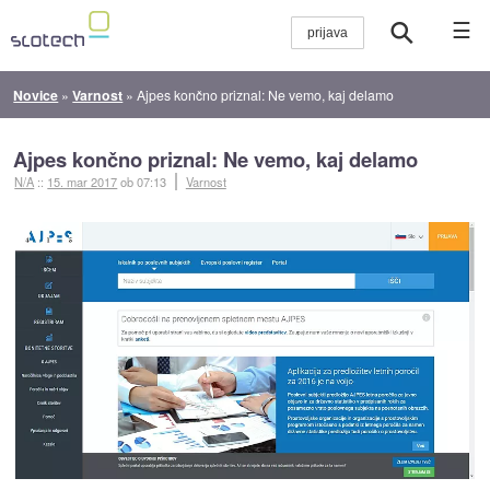
☰
Novice
»
Varnost
»
Ajpes končno priznal: Ne vemo, kaj delamo
Ajpes končno priznal: Ne vemo, kaj delamo
N/A
::
15. mar 2017
ob 07:13
Varnost