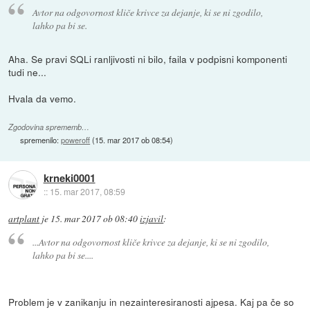
Avtor na odgovornost kliče krivce za dejanje, ki se ni zgodilo,
lahko pa bi se.
Aha. Se pravi SQLi ranljivosti ni bilo, faila v podpisni komponenti
tudi ne...
Hvala da vemo.
Zgodovina sprememb…
spremenilo:
poweroff
(
15. mar 2017 ob 08:54
)
krneki0001
::
15. mar 2017, 08:59
artplant
je
15. mar 2017 ob 08:40
izjavil
:
...Avtor na odgovornost kliče krivce za dejanje, ki se ni zgodilo,
lahko pa bi se....
Problem je v zanikanju in nezainteresiranosti ajpesa. Kaj pa če so