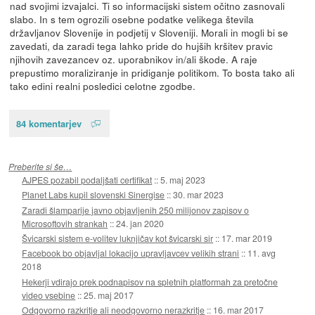
nad svojimi izvajalci. Ti so informacijski sistem očitno zasnovali
slabo. In s tem ogrozili osebne podatke velikega števila
državljanov Slovenije in podjetij v Sloveniji. Morali in mogli bi se
zavedati, da zaradi tega lahko pride do hujših kršitev pravic
njihovih zavezancev oz. uporabnikov in/ali škode. A raje
prepustimo moraliziranje in pridiganje politikom. To bosta tako ali
tako edini realni posledici celotne zgodbe.
84 komentarjev
Preberite si še…
AJPES pozabil podaljšati certifikat
::
5. maj 2023
Planet Labs kupil slovenski Sinergise
::
30. mar 2023
Zaradi šlamparije javno objavljenih 250 milijonov zapisov o
Microsoftovih strankah
::
24. jan 2020
Švicarski sistem e-volitev luknjičav kot švicarski sir
::
17. mar 2019
Facebook bo objavljal lokacijo upravljavcev velikih strani
::
11. avg
2018
Hekerji vdirajo prek podnapisov na spletnih platformah za pretočne
video vsebine
::
25. maj 2017
Odgovorno razkritje ali neodgovorno nerazkritje
::
16. mar 2017