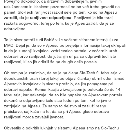
Povejmo dokončno, da
državnim dobaviteljem
, javnim
uslužbencem in iskalcem pozornosti ne bo več treba govoriti na
pamet. Slo-Tech ranljivost razkril šele po tem, ko so na Ajpesu
. Ranljivost je bila torej
zatrdili, da je ranljivost odpravljena
razkrita odgovorno, torej po tem, ko je Ajpes zatrdil, da je že
odpravljena.
To je sicer potrdil tudi Babič v že večkrat citiranem intervjuju za
MMC. Dejal je, da so v Ajpesu po prejetju informacije takoj ukrepali
in da je zunanji izvajalec, vzdrževalec portala, v večernih urah
odpravil prvo ranljivost, do jutranjih ur pa so odpravili tudi iste
ranljivosti, ki so jih odkrili še na drugih delih portala.
Ob tem pa je zanimivo, da se je na člana Slo-Tech 9. februarja v
dopoldanskih urah (torej takoj po objavi članka) obrnil eden izmed
Ajpesovih izvajalcev in sicer s prošnjo, da jim pomagamo pri
odpravi napake. Komunikacija z izvajalcem je potekala še do 14.
februarja, kar nakazuje, da so bile napake na Ajpesovem portalu
dokončno odpravljene šele slab teden po tem, kot to javno
zatrjujejo na Ajpesu. Že samo to dejstvo si zasluži resno
preiskavo, saj kaže na to, da so pri Ajpesu glede odprave
ranljivosti morda zavajali javnost.
Obvestilo o odkritih luknjah v sistemu Ajpesa smo na Slo-Techu