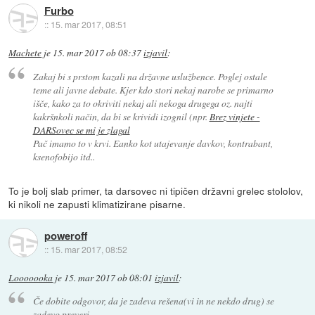
Furbo
::
15. mar 2017, 08:51
Machete
je
15. mar 2017 ob 08:37
izjavil
:
Zakaj bi s prstom kazali na državne uslužbence. Poglej ostale
teme ali javne debate. Kjer kdo stori nekaj narobe se primarno
išče, kako za to okriviti nekaj ali nekoga drugega oz. najti
kakršnkoli način, da bi se krividi izognil (npr.
Brez vinjete -
DARSovec se mi je zlagal
Pač imamo to v krvi. Eanko kot utajevanje davkov, kontrabant,
ksenofobijo itd..
To je bolj slab primer, ta darsovec ni tipičen državni grelec stololov,
ki nikoli ne zapusti klimatizirane pisarne.
poweroff
::
15. mar 2017, 08:52
Looooooka
je
15. mar 2017 ob 08:01
izjavil
:
Če dobite odgovor, da je zadeva rešena(vi in ne nekdo drug) se
zadevo preveri.