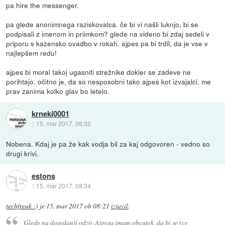
pa hire the messenger.
pa glede anonimnega raziskovalca. če bi vi našli luknjo, bi se
podpisali z imenom in priimkom? glede na videno bi zdaj sedeli v
priporu s kazensko ovadbo v rokah. ajpes pa bi trdil, da je vse v
najlepšem redu!
ajpes bi moral takoj ugasniti strežnike dokler se zadeve ne
porihtajo. očitno je, da so nesposobni tako ajpes kot izvajalci. me
prav zanima kolko glav bo letelo.
krneki0001
::
15. mar 2017, 08:32
Nobena. Kdaj je pa že kak vodja bil za kaj odgovoren - vedno so
drugi krivi.
estons
::
15. mar 2017, 08:34
techfreak :)
je
15. mar 2017 ob 08:21
izjavil
:
Glede na dosedanji odziv Ajpesa imam obcutek, da bi se (ce