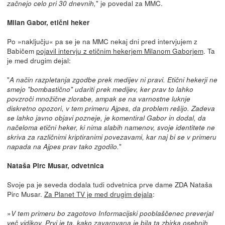
" je povedal za MMC.
začnejo celo pri 30 dnevnih,
Milan Gabor, etični heker
Po »naključju« pa se je na MMC nekaj dni pred intervjujem z
Babičem
pojavil intervju z etičnim hekerjem Milanom Gaborjem
. Ta
je med drugim dejal:
"
A način razpletanja zgodbe prek medijev ni pravi. Etični hekerji ne
smejo "bombastično" udariti prek medijev, ker prav to lahko
povzroči množične zlorabe, ampak se na varnostne luknje
diskretno opozori, v tem primeru Ajpes, da problem rešijo. Zadeva
se lahko javno objavi pozneje, je komentiral Gabor in dodal, da
načeloma etični heker, ki nima slabih namenov, svoje identitete ne
skriva za različnimi kriptiranimi povezavami, kar naj bi se v primeru
"
napada na Ajpes prav tako zgodilo.
Nataša Pirc Musar, odvetnica
Svoje pa je seveda dodala tudi odvetnica prve dame ZDA Nataša
Pirc Musar.
Za Planet TV je med drugim dejala
:
»
V tem primeru bo zagotovo Informacijski pooblaščenec preverjal
več vidikov. Prvi je ta, kako zavarovana je bila ta zbirka osebnih