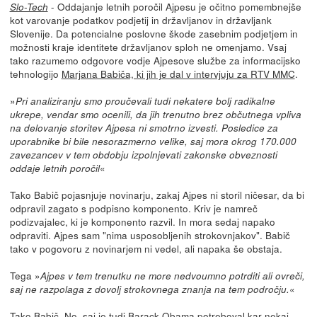
- Oddajanje letnih poročil Ajpesu je očitno pomembnejše
Slo-Tech
kot varovanje podatkov podjetij in državljanov in državljank
Slovenije. Da potencialne poslovne škode zasebnim podjetjem in
možnosti kraje identitete državljanov sploh ne omenjamo. Vsaj
tako razumemo odgovore vodje Ajpesove službe za informacijsko
tehnologijo
Marjana Babiča, ki jih je dal v intervjuju za RTV MMC
.
»
Pri analiziranju smo proučevali tudi nekatere bolj radikalne
ukrepe, vendar smo ocenili, da jih trenutno brez občutnega vpliva
na delovanje storitev Ajpesa ni smotrno izvesti. Posledice za
uporabnike bi bile nesorazmerno velike, saj mora okrog 170.000
zavezancev v tem obdobju izpolnjevati zakonske obveznosti
«
oddaje letnih poročil
Tako Babič pojasnjuje novinarju, zakaj Ajpes ni storil ničesar, da bi
odpravil zagato s podpisno komponento. Kriv je namreč
podizvajalec, ki je komponento razvil. In mora sedaj napako
odpraviti. Ajpes sam "nima usposobljenih strokovnjakov". Babič
tako v pogovoru z novinarjem ni vedel, ali napaka še obstaja.
Tega »
Ajpes v tem trenutku ne more nedvoumno potrditi ali ovreči,
«
saj ne razpolaga z dovolj strokovnega znanja na tem področju.
Tako Babič. No, saj je tudi Barack Obama potreboval kar nekaj