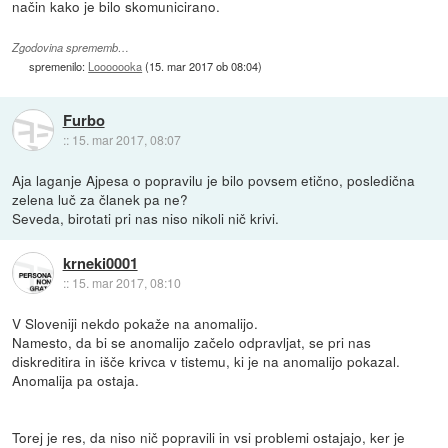
način kako je bilo skomunicirano.
Zgodovina sprememb…
spremenilo:
Looooooka
(
15. mar 2017 ob 08:04
)
Furbo
::
15. mar 2017, 08:07
Aja laganje Ajpesa o popravilu je bilo povsem etično, posledična
zelena luč za članek pa ne?
Seveda, birotati pri nas niso nikoli nič krivi.
krneki0001
::
15. mar 2017, 08:10
V Sloveniji nekdo pokaže na anomalijo.
Namesto, da bi se anomalijo začelo odpravljat, se pri nas
diskreditira in išče krivca v tistemu, ki je na anomalijo pokazal.
Anomalija pa ostaja.
Torej je res, da niso nič popravili in vsi problemi ostajajo, ker je