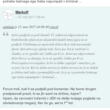
potrebe lastnega ega treba napumpati v kriminal ...
Markoff
::
15. mar 2017, 08:44
artplant
je
15. mar 2017 ob 08:40
izjavil
:
Avtor, podpiši se pod članek! Če zahtevaš odgovornost in
kruhoborsko pljuvaš po dejanskih ljudeh imej jajca in se
podpiši. Udrihanje po upravnih delavcih je itak nacionalni
šport, skrivaštvo pa zgleda tudi. Sicer pa, kot je razbrati iz
članka, se ni zgodilo nič, lahko pa bi se. Avtor na odgovornost
kliče krivce za dejanje, ki se ni zgodilo, lahko pa bi se.
Proizvajalca tovornjakov, ki bi se lahko zapeljal v množico, pa
se pač (še) ni. Ker le slaba novica je dobra novica in če ni slabše
je dobra tudi taka o pomanjkljivosti, ki jo je za potrebe lastnega
ega treba napumpati v kriminal ...
Forum troll, tudi ti se podpiši pod komentar. Ne bomo drugim
predpisovali pravil, ki se jih sami ne držimo, kajne?
Upam, da varnostni inženirji v JEK ne delijo tvojega pogleda na
obvladovanje tveganj. Ker če ga, we're f***ed.