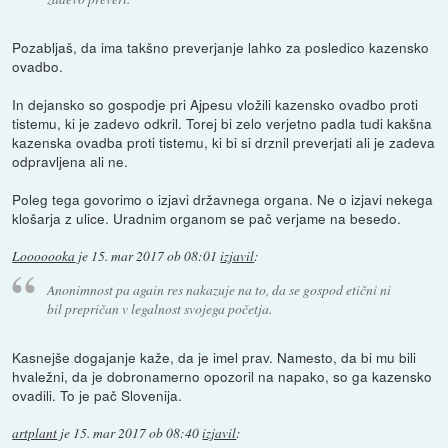
Pozabljaš, da ima takšno preverjanje lahko za posledico kazensko
ovadbo.
In dejansko so gospodje pri Ajpesu vložili kazensko ovadbo proti
tistemu, ki je zadevo odkril. Torej bi zelo verjetno padla tudi kakšna
kazenska ovadba proti tistemu, ki bi si drznil preverjati ali je zadeva
odpravljena ali ne.
Poleg tega govorimo o izjavi državnega organa. Ne o izjavi nekega
klošarja z ulice. Uradnim organom se pač verjame na besedo.
Looooooka
je
15. mar 2017 ob 08:01
izjavil
:
Anonimnost pa again res nakazuje na to, da se gospod etični ni
bil prepričan v legalnost svojega početja.
Kasnejše dogajanje kaže, da je imel prav. Namesto, da bi mu bili
hvaležni, da je dobronamerno opozoril na napako, so ga kazensko
ovadili. To je pač Slovenija.
artplant
je
15. mar 2017 ob 08:40
izjavil
: