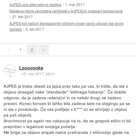
AJPES-ova alternativna dejstva
::
1. mar 2017
Najdena resna varnostna ranljivost v AJPESovi podpisni komponenti
::
27. feb 2017
AJPES kot najbolj transparentni državni organ javno objavil vse svoje
registre
::
9. feb 2017
«
1
2
»
Looooooka
::
15. mar 2017, 08:01
AJPES je treba obesit za jajca prav tako pa vas, ki trdite, da ste z
objavo dosegali neke "standarde" "etičnega hekanja". Če dobite
odgovor, da je zadeva rešena(vi in ne nekdo drug) se zadevo
preveri. Konec koncev bi lahko bila zadeva sele na stagingu pa se
ni sla v produkcijo. Če vas pošljejo v k**** oz se strinjajo z objavo
pa pač objaviš.
Anonimnost pa again res nakazuje na to, da se gospod etični ni bil
prepričan v legalnost svojega početja.
Me briga za objavo ampak malce pretiravate z etičnostjo glede na