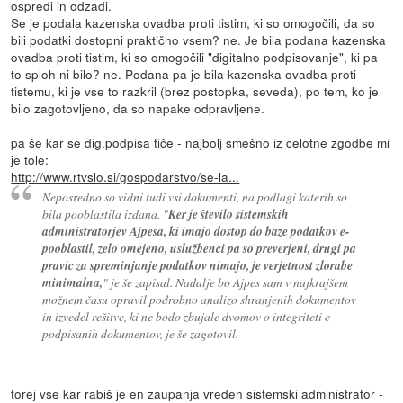
ospredi in odzadi.
Se je podala kazenska ovadba proti tistim, ki so omogočili, da so
bili podatki dostopni praktično vsem? ne. Je bila podana kazenska
ovadba proti tistim, ki so omogočili "digitalno podpisovanje", ki pa
to sploh ni bilo? ne. Podana pa je bila kazenska ovadba proti
tistemu, ki je vse to razkril (brez postopka, seveda), po tem, ko je
bilo zagotovljeno, da so napake odpravljene.
pa še kar se dig.podpisa tiče - najbolj smešno iz celotne zgodbe mi
je tole:
http://www.rtvslo.si/gospodarstvo/se-la...
Neposredno so vidni tudi vsi dokumenti, na podlagi katerih so
bila pooblastila izdana. "
Ker je število sistemskih
administratorjev Ajpesa, ki imajo dostop do baze podatkov e-
pooblastil, zelo omejeno, uslužbenci pa so preverjeni, drugi pa
pravic za spreminjanje podatkov nimajo, je verjetnost zlorabe
minimalna,
" je še zapisal. Nadalje bo Ajpes sam v najkrajšem
možnem času opravil podrobno analizo shranjenih dokumentov
in izvedel rešitve, ki ne bodo zbujale dvomov o integriteti e-
podpisanih dokumentov, je še zagotovil.
torej vse kar rabiš je en zaupanja vreden sistemski administrator -