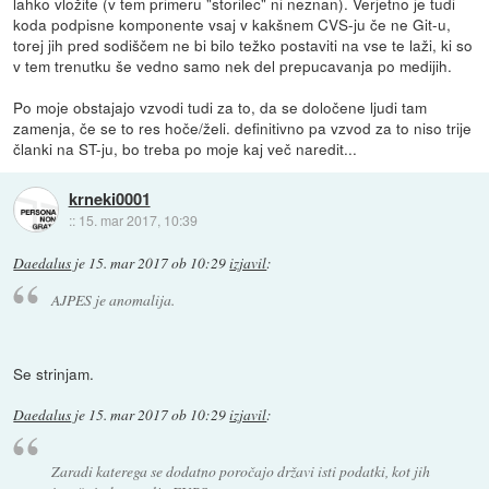
lahko vložite (v tem primeru "storilec" ni neznan). Verjetno je tudi
koda podpisne komponente vsaj v kakšnem CVS-ju če ne Git-u,
torej jih pred sodiščem ne bi bilo težko postaviti na vse te laži, ki so
v tem trenutku še vedno samo nek del prepucavanja po medijih.
Po moje obstajajo vzvodi tudi za to, da se določene ljudi tam
zamenja, če se to res hoče/želi. definitivno pa vzvod za to niso trije
članki na ST-ju, bo treba po moje kaj več naredit...
krneki0001
::
15. mar 2017, 10:39
Daedalus
je
15. mar 2017 ob 10:29
izjavil
:
AJPES je anomalija.
Se strinjam.
Daedalus
je
15. mar 2017 ob 10:29
izjavil
:
Zaradi katerega se dodatno poročajo državi isti podatki, kot jih