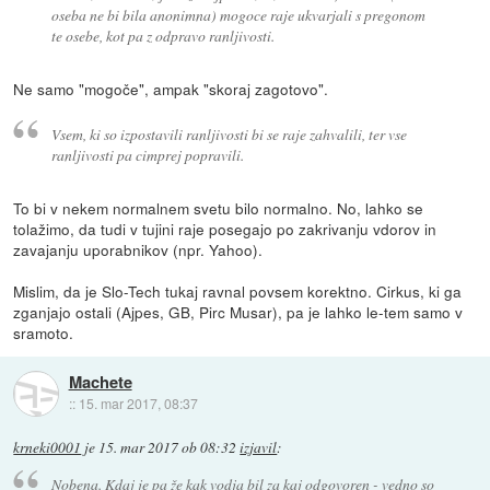
oseba ne bi bila anonimna) mogoce raje ukvarjali s pregonom
te osebe, kot pa z odpravo ranljivosti.
Ne samo "mogoče", ampak "skoraj zagotovo".
Vsem, ki so izpostavili ranljivosti bi se raje zahvalili, ter vse
ranljivosti pa cimprej popravili.
To bi v nekem normalnem svetu bilo normalno. No, lahko se
tolažimo, da tudi v tujini raje posegajo po zakrivanju vdorov in
zavajanju uporabnikov (npr. Yahoo).
Mislim, da je Slo-Tech tukaj ravnal povsem korektno. Cirkus, ki ga
zganjajo ostali (Ajpes, GB, Pirc Musar), pa je lahko le-tem samo v
sramoto.
Machete
::
15. mar 2017, 08:37
krneki0001
je
15. mar 2017 ob 08:32
izjavil
:
Nobena. Kdaj je pa že kak vodja bil za kaj odgovoren - vedno so