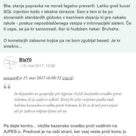
Btw, stanja popravka ne moreš legalno preveriti. Lahko greš kucat
SQL injection kodo v iskalne obrazce. Sam s tem si že po
slovenskih standardih globoko v kaznivem dejanju ki gre nekako
takole -
. Če
poskus nepooblaščenega vstopa v informacijski sistem
ti uspe, se pa kr samoovadi. Ker si hudoben heker. Bruhaha.
O kometarjih zabavne trojice pa ne bom zgubljal besed. Je kr
smešno...
BlaY0
::
15. mar 2017, 10:36
poweroff
je
15. mar 2017 ob 08:52
izjavil
:
In dejansko so gospodje pri Ajpesu vložili kazensko ovadbo proti
tistemu, ki je zadevo odkril. Torej bi zelo verjetno padla tudi
kakšna kazenska ovadba proti tistemu, ki bi si drznil preverjati
ali je zadeva odpravljena ali ne
Pa dajte kontro... vložite kazensko ovadbo proti vodilnim na
AJPES-u. Prednost je na vaši strani, ker vsaj veste proti komu jo