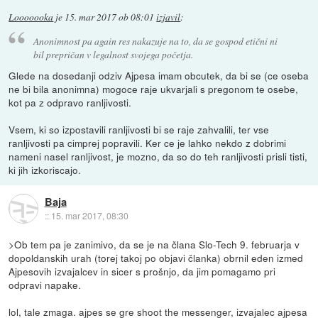
Looooooka
je
15. mar 2017 ob 08:01
izjavil
:
Anonimnost pa again res nakazuje na to, da se gospod etični ni
bil prepričan v legalnost svojega početja.
Glede na dosedanji odziv Ajpesa imam obcutek, da bi se (ce oseba
ne bi bila anonimna) mogoce raje ukvarjali s pregonom te osebe,
kot pa z odpravo ranljivosti.
Vsem, ki so izpostavili ranljivosti bi se raje zahvalili, ter vse
ranljivosti pa cimprej popravili. Ker ce je lahko nekdo z dobrimi
nameni nasel ranljivost, je mozno, da so do teh ranljivosti prisli tisti,
ki jih izkoriscajo.
Baja
::
15. mar 2017, 08:30
>Ob tem pa je zanimivo, da se je na člana Slo-Tech 9. februarja v
dopoldanskih urah (torej takoj po objavi članka) obrnil eden izmed
Ajpesovih izvajalcev in sicer s prošnjo, da jim pomagamo pri
odpravi napake.
lol, tale zmaga. ajpes se gre shoot the messenger, izvajalec ajpesa