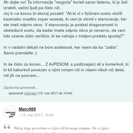
Ah dajte no! Ta informacija "mogoče" koristi samo tistemu, ki jo želi
izrabiti, večini ljudi pa čisto nič.
Joj in na koncu bi skoraj pozabil: "Ali bi vi v fizičnem svetu vložili
kazensko ovadbo zoper soseda, ki vam je vlomil v stanovanje, ker
ste imeli odprto okno. V stanovanju je poiskal dragocenosti in
obelodanil svetu, da kadar imate odprto okno je nevarno, da vam
kdo vzame zlato verižico, ki se nahaja v tretjem predalu spodaj?"
In v nadalni debati ne bom sodeloval, ker vsem da bo "zašla".
Samo premislite ;)
In še čisto za konec... Z AJPESOM, s podizvajalci ali s komerkoli, ki
bi bil kakorkoli povezan s njimi nimam nič in nisem nikoli nič delal,
niti jih ne poznam...
Zgodovina sprememb…
spremenil:
prtenjam
(
15. mar 2017 ob 10:44
)
Mato989
::
15. mar 2017, 10:45
Poleg tega govorimo o izjavi državnega organa. Ne o izjavi