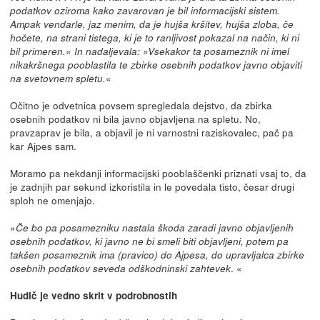
podatkov oziroma kako zavarovan je bil informacijski sistem.
Ampak vendarle, jaz menim, da je hujša kršitev, hujša zloba, če
hočete, na strani tistega, ki je to ranljivost pokazal na način, ki ni
bil primeren.« In nadaljevala: »Vsekakor ta posameznik ni imel
nikakršnega pooblastila te zbirke osebnih podatkov javno objaviti
«
na svetovnem spletu.
Očitno je odvetnica povsem spregledala dejstvo, da zbirka
osebnih podatkov ni bila javno objavljena na spletu. No,
pravzaprav je bila, a objavil je ni varnostni raziskovalec, pač pa
kar Ajpes sam.
Moramo pa nekdanji informacijski pooblaščenki priznati vsaj to, da
je zadnjih par sekund izkoristila in le povedala tisto, česar drugi
sploh ne omenjajo.
»
Če bo pa posamezniku nastala škoda zaradi javno objavljenih
osebnih podatkov, ki javno ne bi smeli biti objavljeni, potem pa
takšen posameznik ima (pravico) do Ajpesa, do upravljalca zbirke
. «
osebnih podatkov seveda odškodninski zahtevek
Hudič je vedno skrit v podrobnostih