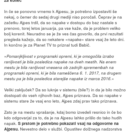
Za konec
In če se ponovno vrnemo k Ajpesu, je potrebno izpostaviti še
nekaj, o čemer do sedaj drugi mediji niso poročali. Čeprav je na
začetku Ajpes trdil, da so napake v dostopu do baz nastale s
prenovo, torej letos januarja, pa vse kaže, da je problem veliko
bolj korenit. Neuradno se je že ves čas govorilo, da prvi rezultati
pregleda kažejo, da so nekatere »napake« stare vsaj že leto dni.
In končno je za Planet TV to priznal tudi Babič.
»
Pomanjkljivost v programski opremi, ki je omogočila izrabo
ranljivosti je bila posledica napake na dveh mestih. Na enem
mestu je bila ranljivost vnesena ob zadnjih spremembah na
programski opremi, ki je bila nameščena 6. 1. 2017, na drugem
«
mestu pa je bila posledica starejše napake iz marca 2016.
Veliki zaključek? Da so luknje v sistemu (bile?) in da je bilo možno
dostopati do vseh njihovih baz, Ajpes priznava. Da so napake v
sistemu stare že vsaj eno leto, Ajpes zdaj prav tako priznava.
Zato je na mestu vprašanje, kdaj bomo izvedeli resnico in če bo
kdo odgovarjal za to, da je na Ajpesu lahko prišlo do tako hudih
napak.
S prstom je potrebno pokazati vsaj na odgovorne na
Nevestno delo v službi. Opustitev dolžnega nadzorstva
Ajpesu.