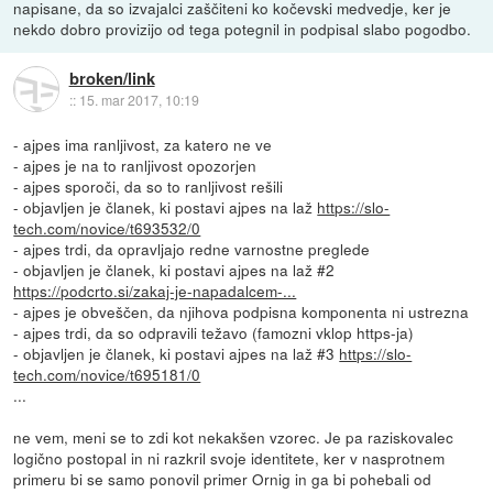
napisane, da so izvajalci zaščiteni ko kočevski medvedje, ker je
nekdo dobro provizijo od tega potegnil in podpisal slabo pogodbo.
broken/link
::
15. mar 2017, 10:19
- ajpes ima ranljivost, za katero ne ve
- ajpes je na to ranljivost opozorjen
- ajpes sporoči, da so to ranljivost rešili
- objavljen je članek, ki postavi ajpes na laž
https://slo-
tech.com/novice/t693532/0
- ajpes trdi, da opravljajo redne varnostne preglede
- objavljen je članek, ki postavi ajpes na laž #2
https://podcrto.si/zakaj-je-napadalcem-...
- ajpes je obveščen, da njihova podpisna komponenta ni ustrezna
- ajpes trdi, da so odpravili težavo (famozni vklop https-ja)
- objavljen je članek, ki postavi ajpes na laž #3
https://slo-
tech.com/novice/t695181/0
...
ne vem, meni se to zdi kot nekakšen vzorec. Je pa raziskovalec
logično postopal in ni razkril svoje identitete, ker v nasprotnem
primeru bi se samo ponovil primer Ornig in ga bi pohebali od