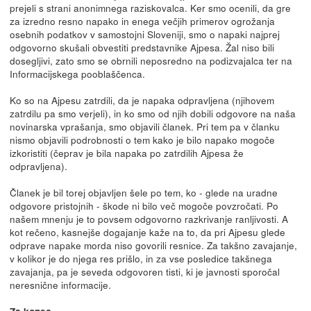
prejeli s strani anonimnega raziskovalca. Ker smo ocenili, da gre
za izredno resno napako in enega večjih primerov ogrožanja
osebnih podatkov v samostojni Sloveniji, smo o napaki najprej
odgovorno skušali obvestiti predstavnike Ajpesa. Žal niso bili
dosegljivi, zato smo se obrnili neposredno na podizvajalca ter na
Informacijskega pooblaščenca.
Ko so na Ajpesu zatrdili, da je napaka odpravljena (njihovem
zatrdilu pa smo verjeli), in ko smo od njih dobili odgovore na naša
novinarska vprašanja, smo objavili članek. Pri tem pa v članku
nismo objavili podrobnosti o tem kako je bilo napako mogoče
izkoristiti (čeprav je bila napaka po zatrdilih Ajpesa že
odpravljena).
Članek je bil torej objavljen šele po tem, ko - glede na uradne
odgovore pristojnih - škode ni bilo več mogoče povzročati. Po
našem mnenju je to povsem odgovorno razkrivanje ranljivosti. A
kot rečeno, kasnejše dogajanje kaže na to, da pri Ajpesu glede
odprave napake morda niso govorili resnice. Za takšno zavajanje,
v kolikor je do njega res prišlo, in za vse posledice takšnega
zavajanja, pa je seveda odgovoren tisti, ki je javnosti sporočal
neresnične informacije.