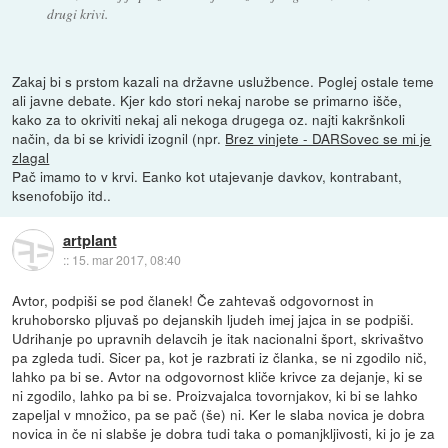
drugi krivi.
Zakaj bi s prstom kazali na državne uslužbence. Poglej ostale teme
ali javne debate. Kjer kdo stori nekaj narobe se primarno išče,
kako za to okriviti nekaj ali nekoga drugega oz. najti kakršnkoli
način, da bi se krividi izognil (npr.
Brez vinjete - DARSovec se mi je
zlagal
Pač imamo to v krvi. Eanko kot utajevanje davkov, kontrabant,
ksenofobijo itd..
artplant
::
15. mar 2017, 08:40
Avtor, podpiši se pod članek! Če zahtevaš odgovornost in
kruhoborsko pljuvaš po dejanskih ljudeh imej jajca in se podpiši.
Udrihanje po upravnih delavcih je itak nacionalni šport, skrivaštvo
pa zgleda tudi. Sicer pa, kot je razbrati iz članka, se ni zgodilo nič,
lahko pa bi se. Avtor na odgovornost kliče krivce za dejanje, ki se
ni zgodilo, lahko pa bi se. Proizvajalca tovornjakov, ki bi se lahko
zapeljal v množico, pa se pač (še) ni. Ker le slaba novica je dobra
novica in če ni slabše je dobra tudi taka o pomanjkljivosti, ki jo je za