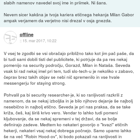
slabih namenov navedel svoj ime in priimek. Ni šans.
Nevem sicer kakšna je tvoja kariera etičnega hekanja Milan Gabor
ampak verjamem da verjetno nisi drezal v osja gnezda.
offline
::
15. mar 2017, 10:22
V vsej te zgodbi se vsi obračajo približno tako kot jim pač paše, da
bi tudi sami dobili tisti del publicitete, ki potrjuje da pa res nekaj
pomenijo na security področju, Gorazd, Milan in Nataša. Seveda
vsak bi rad nekaj imel pri tem, tudi slo-tech-u je nekoliko v zabavo,
čeprav brez takih objav se nebi nič spremenilo in vse hvale
messengerju for staying strong.
Pohvalil pa bi security researcher-je, ki so ranljivosti razkrili z
namenom, da se nekaj izboljša in je bilo njihovo dejanje še najbolj
nesebično in najbolj etično. Seveda je pri nas praksa, da se take
križa, češ, kaj širiš krivo vero. Vendar to lahko tudi pomeni
kljubovanje, da se nekaj spremeni v tej državi, da se bolje
definirajo zadeve. Medtem ko nekateri govorijo o "kvazi" etičnih
hekerji, nekateri vsaj nekaj dobrega počnejo. Samo upamo lahko
še na več "Robin Hood-ov", ki bodo pokazali na ranljivosti in