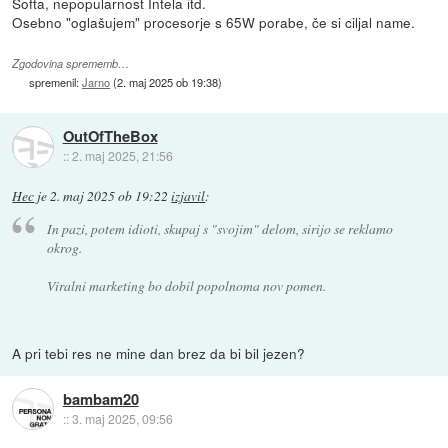
Softa, nepopularnost Intela itd.
Osebno "oglašujem" procesorje s 65W porabe, če si ciljal name.
Zgodovina sprememb…
spremenil:
Jarno
(
2. maj 2025 ob 19:38
)
OutOfTheBox
::
2. maj 2025, 21:56
Hec
je
2. maj 2025 ob 19:22
izjavil
:
In pazi, potem idioti, skupaj s "svojim" delom, sirijo se reklamo
okrog.
Viralni marketing bo dobil popolnoma nov pomen.
A pri tebi res ne mine dan brez da bi bil jezen?
bambam20
::
3. maj 2025, 09:56