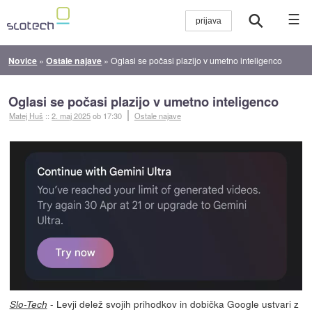
☰
Novice
»
Ostale najave
»
Oglasi se počasi plazijo v umetno inteligenco
Oglasi se počasi plazijo v umetno inteligenco
Matej Huš
::
2. maj 2025
ob 17:30
Ostale najave
- Levji delež svojih prihodkov in dobička Google ustvari z
Slo-Tech