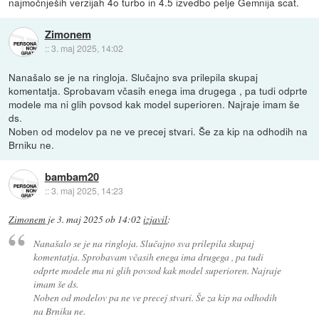
najmočnješih verzijah 4o turbo in 4.5 izvedbo pelje Gemnija scat.
Zimonem
::
3. maj 2025, 14:02
Nanašalo se je na ringloja. Slučajno sva prilepila skupaj
komentatja. Sprobavam včasih enega ima drugega , pa tudi odprte
modele ma ni glih povsod kak model superioren. Najraje imam še
ds.
Noben od modelov pa ne ve precej stvari. Še za kip na odhodih na
Brniku ne.
bambam20
::
3. maj 2025, 14:23
Zimonem
je
3. maj 2025 ob 14:02
izjavil
:
Nanašalo se je na ringloja. Slučajno sva prilepila skupaj
komentatja. Sprobavam včasih enega ima drugega , pa tudi
odprte modele ma ni glih povsod kak model superioren. Najraje
imam še ds.
Noben od modelov pa ne ve precej stvari. Še za kip na odhodih
na Brniku ne.