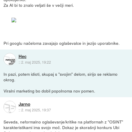
Za AI bi to znalo veljati še v večji meri.
Pri googlu načeloma zavajajo oglaševalce in jezijo uporabnike.
Hec
::
2. maj 2025, 19:22
In pazi, potem idioti, skupaj s "svojim" delom, sirijo se reklamo
okrog.
Viralni marketing bo dobil popolnoma nov pomen.
Jarno
::
2. maj 2025, 19:37
Seveda, neformalno oglaševanje/kritike na platformah z "OSINT"
karakteristikami ima svojo moč. Dokaz je skorašnji konkurs Ubi