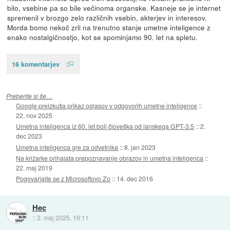
bilo, vsebine pa so bile večinoma organske. Kasneje se je internet
spremenil v brozgo zelo različnih vsebin, akterjev in interesov.
Morda bomo nekoč zrli na trenutno stanje umetne inteligence z
enako nostalgičnostjo, kot se spominjamo 90. let na spletu.
16 komentarjev
Preberite si še…
Google preizkuša prikaz oglasov v odgovorih umetne inteligence
::
22. nov 2025
Umetna inteligenca iz 60. let bolj človeška od lanskega GPT-3.5
::
2.
dec 2023
Umetna inteligenca gre za odvetnika
::
8. jan 2023
Na križarke prihajata prepoznavanje obrazov in umetna inteligenca
::
22. maj 2019
Pogovarjajte se z Microsoftovo Zo
::
14. dec 2016
Hec
::
2. maj 2025, 19:11