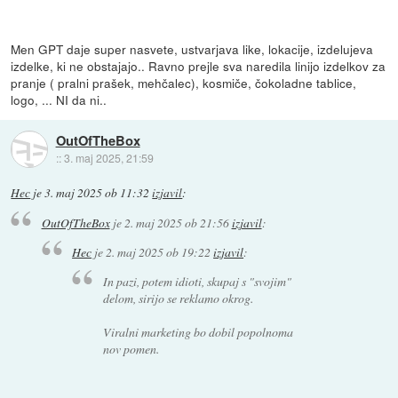
Men GPT daje super nasvete, ustvarjava like, lokacije, izdelujeva
izdelke, ki ne obstajajo.. Ravno prejle sva naredila linijo izdelkov za
pranje ( pralni prašek, mehčalec), kosmiče, čokoladne tablice,
logo, ... NI da ni..
OutOfTheBox
::
3. maj 2025, 21:59
Hec
je
3. maj 2025 ob 11:32
izjavil
:
OutOfTheBox
je
2. maj 2025 ob 21:56
izjavil
:
Hec
je
2. maj 2025 ob 19:22
izjavil
:
In pazi, potem idioti, skupaj s "svojim"
delom, sirijo se reklamo okrog.
Viralni marketing bo dobil popolnoma
nov pomen.