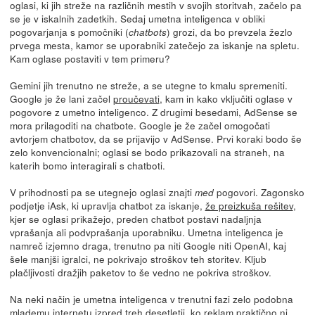
oglasi, ki jih streže na različnih mestih v svojih storitvah, začelo pa
se je v iskalnih zadetkih. Sedaj umetna inteligenca v obliki
pogovarjanja s pomočniki (
) grozi, da bo prevzela žezlo
chatbots
prvega mesta, kamor se uporabniki zatečejo za iskanje na spletu.
Kam oglase postaviti v tem primeru?
Gemini jih trenutno ne streže, a se utegne to kmalu spremeniti.
Google je že lani začel
proučevati
, kam in kako vključiti oglase v
pogovore z umetno inteligenco. Z drugimi besedami, AdSense se
mora prilagoditi na chatbote. Google je že začel omogočati
avtorjem chatbotov, da se prijavijo v AdSense. Prvi koraki bodo še
zelo konvencionalni; oglasi se bodo prikazovali na straneh, na
katerih bomo interagirali s chatboti.
V prihodnosti pa se utegnejo oglasi znajti
pogovori. Zagonsko
med
podjetje iAsk, ki upravlja chatbot za iskanje,
že preizkuša rešitev
,
kjer se oglasi prikažejo, preden chatbot postavi nadaljnja
vprašanja ali podvprašanja uporabniku. Umetna inteligenca je
namreč izjemno draga, trenutno pa niti Google niti OpenAI, kaj
šele manjši igralci, ne pokrivajo stroškov teh storitev. Kljub
plačljivosti dražjih paketov to še vedno ne pokriva stroškov.
Na neki način je umetna inteligenca v trenutni fazi zelo podobna
mlademu internetu izpred treh desetletij, ko reklam praktično ni