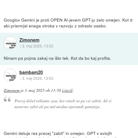
Googlov Gemini je proti OPEN AI-jevem GPT-ju zelo omejen. Kot d
abi priemrjal enega otroka v razvoju z odraslo osebo.
Zimonem
::
3. maj 2025, 13:52
Nimam pa pojma zakaj na išlo tek. Kot da bo kaj profita.
bambam20
::
3. maj 2025, 13:53
Zimonem
je
3. maj 2025 ob 13:50
izjavil
:
Precej delaš reklame zase, ker ostali so pa vsi zabiti. Ali si
naravno zabit ali pa imš modus operandi geminija.
Gemini deluje res precej "zabit" in omejen. GPT v sviojih