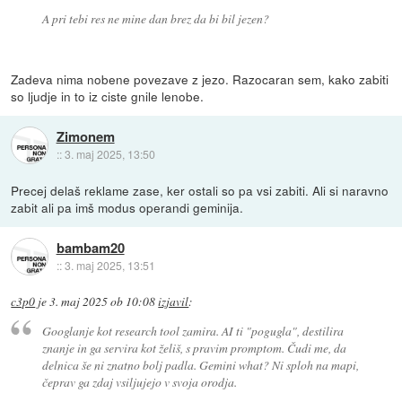
A pri tebi res ne mine dan brez da bi bil jezen?
Zadeva nima nobene povezave z jezo. Razocaran sem, kako zabiti
so ljudje in to iz ciste gnile lenobe.
Zimonem
::
3. maj 2025, 13:50
Precej delaš reklame zase, ker ostali so pa vsi zabiti. Ali si naravno
zabit ali pa imš modus operandi geminija.
bambam20
::
3. maj 2025, 13:51
c3p0
je
3. maj 2025 ob 10:08
izjavil
:
Googlanje kot research tool zamira. AI ti "pogugla", destilira
znanje in ga servira kot želiš, s pravim promptom. Čudi me, da
delnica še ni znatno bolj padla. Gemini what? Ni sploh na mapi,
čeprav ga zdaj vsiljujejo v svoja orodja.