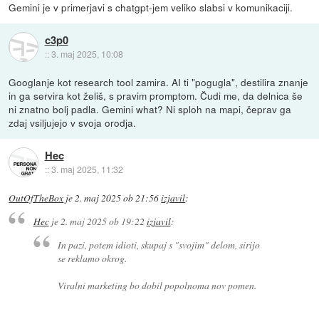
Gemini je v primerjavi s chatgpt-jem veliko slabsi v komunikaciji.
c3p0
::
3. maj 2025, 10:08
Googlanje kot research tool zamira. AI ti "pogugla", destilira znanje
in ga servira kot želiš, s pravim promptom. Čudi me, da delnica še
ni znatno bolj padla. Gemini what? Ni sploh na mapi, čeprav ga
zdaj vsiljujejo v svoja orodja.
Hec
::
3. maj 2025, 11:32
OutOfTheBox
je
2. maj 2025 ob 21:56
izjavil
:
Hec
je
2. maj 2025 ob 19:22
izjavil
:
In pazi, potem idioti, skupaj s "svojim" delom, sirijo
se reklamo okrog.
Viralni marketing bo dobil popolnoma nov pomen.