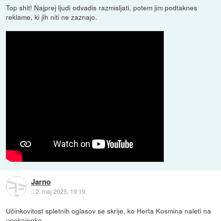
Top shit! Najprej ljudi odvadis razmisljati, potem jim podtaknes
reklame, ki jih niti ne zaznajo.
Jarno
::
2. maj 2025, 19:19
Učinkovitost spletnih oglasov se skrije, ko Herta Kosmina naleti na
upokojenko.