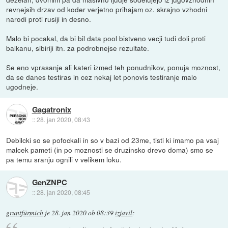
revnejsih drzav od koder verjetno prihajam oz. skrajno vzhodni
narodi proti rusiji in desno.
Malo bi pocakal, da bi bil data pool bistveno vecji tudi doli proti
balkanu, sibiriji itn. za podrobnejse rezultate.
Se eno vprasanje ali kateri izmed teh ponudnikov, ponuja moznost,
da se danes testiras in cez nekaj let ponovis testiranje malo
ugodneje.
Gagatronix
::
28. jan 2020, 08:43
Debilcki so se pofockali in so v bazi od 23me, tisti ki imamo pa vsaj
malcek pameti (in po moznosti se druzinsko drevo doma) smo se
pa temu sranju ognili v velikem loku.
GenZNPC
::
28. jan 2020, 08:45
gruntfürmich
je
28. jan 2020 ob 08:39
izjavil
: