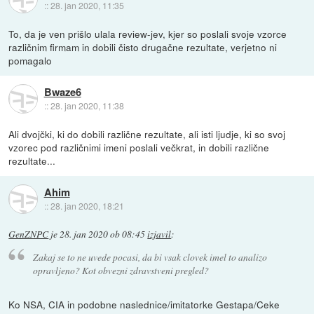
::
28. jan 2020, 11:35
To, da je ven prišlo ulala review-jev, kjer so poslali svoje vzorce
različnim firmam in dobili čisto drugačne rezultate, verjetno ni
pomagalo
Bwaze6
::
28. jan 2020, 11:38
Ali dvojčki, ki do dobili različne rezultate, ali isti ljudje, ki so svoj
vzorec pod različnimi imeni poslali večkrat, in dobili različne
rezultate...
Ahim
::
28. jan 2020, 18:21
GenZNPC
je
28. jan 2020 ob 08:45
izjavil
:
Zakaj se to ne uvede pocasi, da bi vsak clovek imel to analizo
opravljeno? Kot obvezni zdravstveni pregled?
Ko NSA, CIA in podobne naslednice/imitatorke Gestapa/Ceke