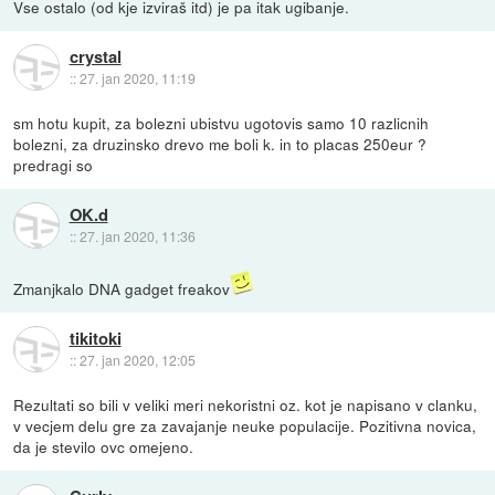
Vse ostalo (od kje izviraš itd) je pa itak ugibanje.
crystal
::
27. jan 2020, 11:19
sm hotu kupit, za bolezni ubistvu ugotovis samo 10 razlicnih
bolezni, za druzinsko drevo me boli k. in to placas 250eur ?
predragi so
OK.d
::
27. jan 2020, 11:36
Zmanjkalo DNA gadget freakov
tikitoki
::
27. jan 2020, 12:05
Rezultati so bili v veliki meri nekoristni oz. kot je napisano v clanku,
v vecjem delu gre za zavajanje neuke populacije. Pozitivna novica,
da je stevilo ovc omejeno.