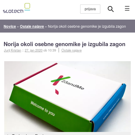
☰
Novice
»
Ostale najave
»
Norija okoli osebne genomike je izgubila zagon
Norija okoli osebne genomike je izgubila zagon
Jurij Kristan
::
27. jan 2020
ob 10:39
Ostale najave