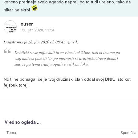
koncno prerinejo svojo agendo naprej, bo to tudi urejeno, tako da
nikar ne skrbi
louser
::
30. jan 2020, 11:54
Gagatronix
je
28. jan 2020 ob 08:43
izjavil
:
Debilcki so se pofockali in so v bazi od 23me, tisti ki imamo pa
vsaj malcek pameti (in po moznosti se druzinsko drevo doma)
smo se pa temu sranju ognili v velikem loku.
Nč ti ne pomaga, če je tvoj družinski član oddal svoj DNK. Isto kot
fejsbuk torej.
Vredno ogleda ...
Tema
Sporočila