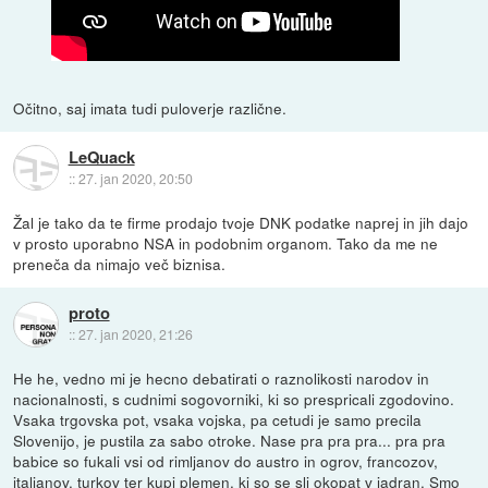
Očitno, saj imata tudi puloverje različne.
LeQuack
::
27. jan 2020, 20:50
Žal je tako da te firme prodajo tvoje DNK podatke naprej in jih dajo
v prosto uporabno NSA in podobnim organom. Tako da me ne
preneča da nimajo več biznisa.
proto
::
27. jan 2020, 21:26
He he, vedno mi je hecno debatirati o raznolikosti narodov in
nacionalnosti, s cudnimi sogovorniki, ki so prespricali zgodovino.
Vsaka trgovska pot, vsaka vojska, pa cetudi je samo precila
Slovenijo, je pustila za sabo otroke. Nase pra pra pra... pra pra
babice so fukali vsi od rimljanov do austro in ogrov, francozov,
italianov, turkov ter kupi plemen, ki so se sli okopat v jadran. Smo