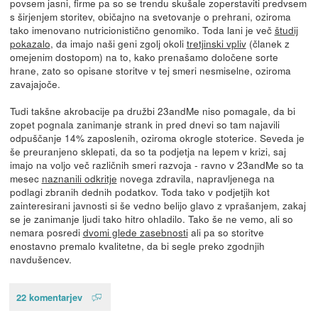
povsem jasni, firme pa so se trendu skušale zoperstaviti predvsem
s širjenjem storitev, običajno na svetovanje o prehrani, oziroma
tako imenovano nutricionistično genomiko. Toda lani je več
študij
pokazalo
, da imajo naši geni zgolj okoli
tretjinski vpliv
(članek z
omejenim dostopom) na to, kako prenašamo določene sorte
hrane, zato so opisane storitve v tej smeri nesmiselne, oziroma
zavajajoče.
Tudi takšne akrobacije pa družbi 23andMe niso pomagale, da bi
zopet pognala zanimanje strank in pred dnevi so tam najavili
odpuščanje 14% zaposlenih, oziroma okrogle stoterice. Seveda je
še preuranjeno sklepati, da so ta podjetja na lepem v krizi, saj
imajo na voljo več različnih smeri razvoja - ravno v 23andMe so ta
mesec
naznanili odkritje
novega zdravila, napravljenega na
podlagi zbranih dednih podatkov. Toda tako v podjetjih kot
zainteresirani javnosti si še vedno belijo glavo z vprašanjem, zakaj
se je zanimanje ljudi tako hitro ohladilo. Tako še ne vemo, ali so
nemara posredi
dvomi glede zasebnosti
ali pa so storitve
enostavno premalo kvalitetne, da bi segle preko zgodnjih
navdušencev.
22 komentarjev