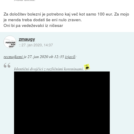
Za določitev bolezni je potrebno kaj več kot samo 100 eur. Za mojo
je menda treba dodati še eni nulo zraven.
Oni bi pa vedeževalci iz ničesar
zmaugy
::
27. jan 2020, 14:37
recmajkemi
je
27. jan 2020 ob 12:35
izjavil
:
Identični dvojčici z različnimi koreninami.