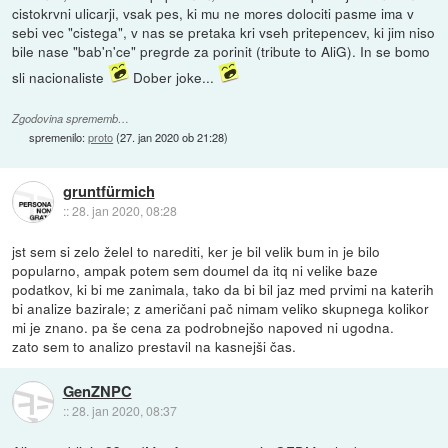
cistokrvni ulicarji, vsak pes, ki mu ne mores dolociti pasme ima v
sebi vec "cistega", v nas se pretaka kri vseh pritepencev, ki jim niso
bile nase "bab'n'ce" pregrde za porinit (tribute to AliG). In se bomo
sli nacionaliste
Dober joke...
Zgodovina sprememb…
spremenilo:
proto
(
27. jan 2020 ob 21:28
)
gruntfürmich
::
28. jan 2020, 08:28
jst sem si zelo želel to narediti, ker je bil velik bum in je bilo
popularno, ampak potem sem doumel da itq ni velike baze
podatkov, ki bi me zanimala, tako da bi bil jaz med prvimi na katerih
bi analize bazirale; z američani pač nimam veliko skupnega kolikor
mi je znano. pa še cena za podrobnejšo napoved ni ugodna.
zato sem to analizo prestavil na kasnejši čas.
GenZNPC
::
28. jan 2020, 08:37