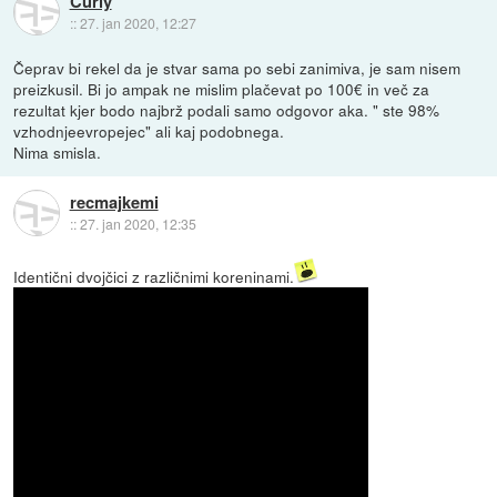
Curly
::
27. jan 2020, 12:27
Čeprav bi rekel da je stvar sama po sebi zanimiva, je sam nisem
preizkusil. Bi jo ampak ne mislim plačevat po 100€ in več za
rezultat kjer bodo najbrž podali samo odgovor aka. " ste 98%
vzhodnjeevropejec" ali kaj podobnega.
Nima smisla.
recmajkemi
::
27. jan 2020, 12:35
Identični dvojčici z različnimi koreninami.