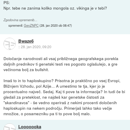
PS:
Npr. tebe ne zanima koliko mongola oz. vikinga je v tebi?
Zgodovina sprememb…
spremenil:
GenZNPC
(
28. jan 2020 ob 08:47
)
Bwaze6
::
28. jan 2020, 09:20
Določanje narodnosti ali vsaj približnega geografskega porekla
daljnih prednikov ti genetski testi res pogosto oglašulejo, a gre
večinoma bolj za bullshit.
Imaš to in to haploskupino? Prisotna je praktično po vsej Evropi,
Bližnjem Vzhodu, pol Azije... A umestimo te tja, kjer jo je
procentualno največ. Sedaj. Kaj ti pove ta informacija? In tudi če bi
gledali za preteklost, ne najdeš kar genetske čistosti za
"skandinavca" - še vedno operiraš z nekimi procenti določenih
haploskupin na nekem področju. Primerjaš lahko tako večje
množice, o posamezniku pa ti to pove bolj malo.
Looooooka