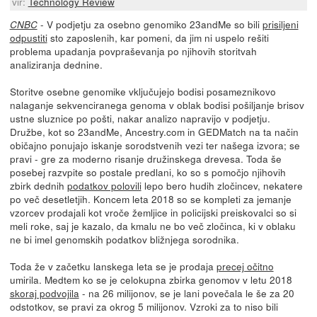
vir:
Technology Review
- V podjetju za osebno genomiko 23andMe so bili
prisiljeni
CNBC
odpustiti
sto zaposlenih, kar pomeni, da jim ni uspelo rešiti
problema upadanja povpraševanja po njihovih storitvah
analiziranja dednine.
Storitve osebne genomike vključujejo bodisi posameznikovo
nalaganje sekvenciranega genoma v oblak bodisi pošiljanje brisov
ustne sluznice po pošti, nakar analizo napravijo v podjetju.
Družbe, kot so 23andMe, Ancestry.com in GEDMatch na ta način
običajno ponujajo iskanje sorodstvenih vezi ter našega izvora; se
pravi - gre za moderno risanje družinskega drevesa. Toda še
posebej razvpite so postale predlani, ko so s pomočjo njihovih
zbirk dednih
podatkov polovili
lepo bero hudih zločincev, nekatere
po več desetletjih. Koncem leta 2018 so se kompleti za jemanje
vzorcev prodajali kot vroče žemljice in policijski preiskovalci so si
meli roke, saj je kazalo, da kmalu ne bo več zločinca, ki v oblaku
ne bi imel genomskih podatkov bližnjega sorodnika.
Toda že v začetku lanskega leta se je prodaja
precej očitno
umirila. Medtem ko se je celokupna zbirka genomov v letu 2018
skoraj podvojila
- na 26 milijonov, se je lani povečala le še za 20
odstotkov, se pravi za okrog 5 milijonov. Vzroki za to niso bili