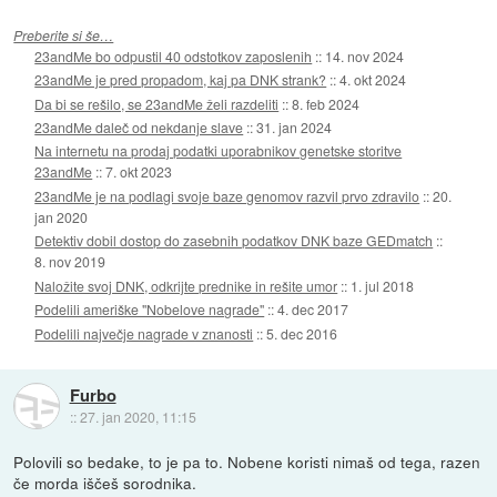
Preberite si še…
23andMe bo odpustil 40 odstotkov zaposlenih
::
14. nov 2024
23andMe je pred propadom, kaj pa DNK strank?
::
4. okt 2024
Da bi se rešilo, se 23andMe želi razdeliti
::
8. feb 2024
23andMe daleč od nekdanje slave
::
31. jan 2024
Na internetu na prodaj podatki uporabnikov genetske storitve
23andMe
::
7. okt 2023
23andMe je na podlagi svoje baze genomov razvil prvo zdravilo
::
20.
jan 2020
Detektiv dobil dostop do zasebnih podatkov DNK baze GEDmatch
::
8. nov 2019
Naložite svoj DNK, odkrijte prednike in rešite umor
::
1. jul 2018
Podelili ameriške "Nobelove nagrade"
::
4. dec 2017
Podelili največje nagrade v znanosti
::
5. dec 2016
Furbo
::
27. jan 2020, 11:15
Polovili so bedake, to je pa to. Nobene koristi nimaš od tega, razen
če morda iščeš sorodnika.