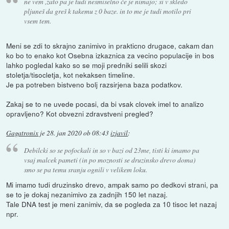
ne vem ,zato pa je tudi nesmiselno če je nimajo; si v skledo
pljuneš da greš k takemu z 0 baze. in to me je tudi motilo pri
vsem tem.
Meni se zdi to skrajno zanimivo in prakticno drugace, cakam dan
ko bo to enako kot Osebna izkaznica za vecino populacije in bos
lahko pogledal kako so se moji predniki selili skozi
stoletja/tisocletja, kot nekaksen timeline.
Je pa potreben bistveno bolj razsirjena baza podatkov.
Zakaj se to ne uvede pocasi, da bi vsak clovek imel to analizo
opravljeno? Kot obvezni zdravstveni pregled?
Gagatronix
je
28. jan 2020 ob 08:43
izjavil
:
Debilcki so se pofockali in so v bazi od 23me, tisti ki imamo pa
vsaj malcek pameti (in po moznosti se druzinsko drevo doma)
smo se pa temu sranju ognili v velikem loku.
Mi imamo tudi druzinsko drevo, ampak samo po dedkovi strani, pa
se to je dokaj nezanimivo za zadnjih 150 let nazaj.
Tale DNA test je meni zanimiv, da se pogleda za 10 tisoc let nazaj
npr.