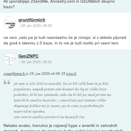
Ali uporabljajo 23andMe, Ancestry.com in GEDMatch skupno
bazo?
gruntfürmich
::
28. jan 2020, 08:39
ne vem ,zato pa je tudi nesmiselno če je nimajo; si v skledo pljuneš
da greš k takemu z 0 baze. in to me je tudi motilo pri vsem tem.
GenZNPC
::
28. jan 2020, 08:42
gruntfürmich
je
28. jan 2020 ob 08:28
izjavil
:
jst sem si zelo želel to narediti, ker je bil velik bum in je bilo
popularno, ampak potem sem doumel da itq ni velike baze
podatkov, ki bi me zanimala, tako da bi bil jaz med prvimi na
katerih bi analize bazirale; z američani pač nimam veliko
skupnega kolikor mi je znano. pa še cena za podrobnejšo
napoved ni ugodna.
zato sem to analizo prestavil na kasnejši čas.
Nekako enako, trenutno je najvecji hype v ameriki in zahodnih
dezelah, dvomim pa da masivno ljudje sodelujejo iz jugovzhodnih