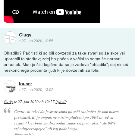
Glugy
::
27. jan 2020, 12:55
Ohladilo? Pač tisti ki so bili dovzetni za take stvari so že skor vsi
uporabili to storitev; zdej bo počas v večini to samo še naravni
prirastek. Men je čist logično da se je zadeva "ohladila"; sej nimaš
neskončnega procenta ljudi ki je dovzetnih za tole.
louser
::
27. jan 2020, 13:02
Curly
je
27. jan 2020 ob 12:27
izjavil
:
Čeprav bi rekel da je stvar sama po sebi zanimiva, je sam nisem
preizkusil. Bi jo ampak ne mislim plačevat po 100€ in več za
rezultat kjer bodo najbrž podali samo odgovor aka. " ste 98%
vzhodnjeevropejec" ali kaj podobnega.
Nima smisla.