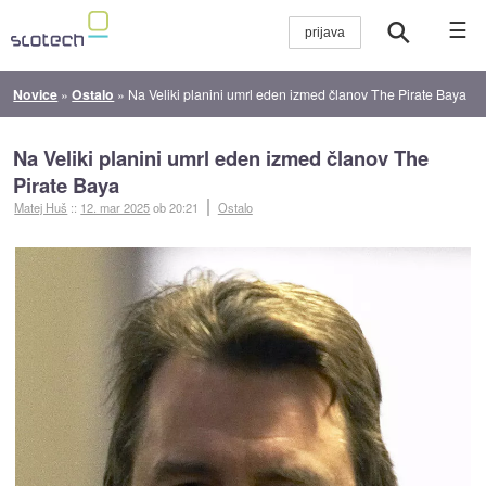
☰
Novice
»
Ostalo
»
Na Veliki planini umrl eden izmed članov The Pirate Baya
Na Veliki planini umrl eden izmed članov The
Pirate Baya
Matej Huš
::
12. mar 2025
ob 20:21
Ostalo