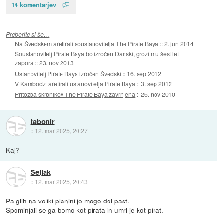
14 komentarjev
Preberite si še…
Na Švedskem aretirali soustanovitelja The Pirate Baya
::
2. jun 2014
Soustanovitelj Pirate Baya bo izročen Danski, grozi mu šest let
zapora
::
23. nov 2013
Ustanovitelj Pirate Baya izročen Švedski
::
16. sep 2012
V Kambodži aretirali ustanovitelja Pirate Baya
::
3. sep 2012
Pritožba skrbnikov The Pirate Baya zavrnjena
::
26. nov 2010
tabonir
::
12. mar 2025, 20:27
Kaj?
Seljak
::
12. mar 2025, 20:43
Pa glih na veliki planini je mogo dol past.
Spominjali se ga bomo kot pirata in umrl je kot pirat.