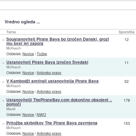
Vredno ogleda ...
Tema
Sporočila
»
Soustanovitelj Pirate Baya bo izročen Danski, grozi
12
mu šest let zapora
McHusch
Oddelek:
Novice
/
Tožbe
»
Ustanovitelj Pirate Baya izročen Švedski
11
McHusch
Oddelek:
Novice
/
Avtorsko pravo
»
V Kambodži aretirali ustanovitelja Pirate Baya
52
McHusch
Oddelek:
Novice
/
Avtorsko pravo
»
Ustanovitelji ThePirateBay.com dokončno obsojeni ..
178
pomoči
Mandi
Oddelek:
Novice
/
NWO
»
Pritožba skrbnikov The Pirate Baya zavrnjena
153
McHusch
Oddelek:
Novice
/
Avtorsko pravo