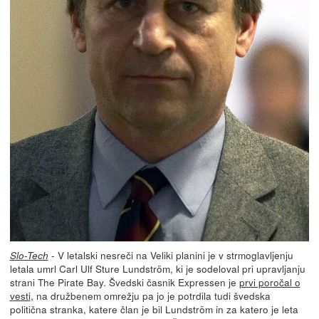
- V letalski nesreči na Veliki planini je v strmoglavljenju
Slo-Tech
letala umrl Carl Ulf Sture Lundström, ki je sodeloval pri upravljanju
strani The Pirate Bay. Švedski časnik Expressen je
prvi poročal o
vesti
, na družbenem omrežju pa jo je potrdila tudi švedska
politična stranka, katere član je bil Lundström in za katero je leta