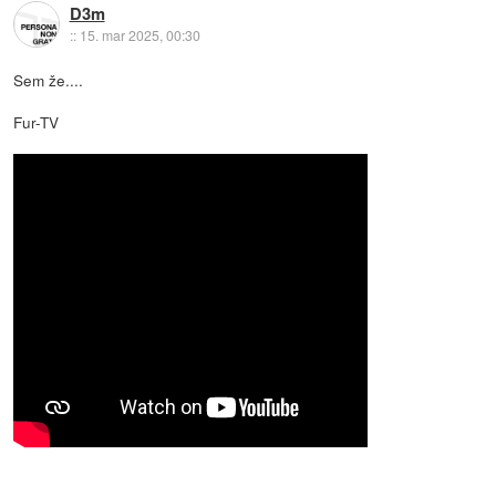
D3m
::
15. mar 2025, 00:30
Sem že....
Fur-TV