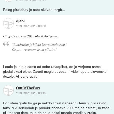
Poleg piratebay je spet aktiven rargb...
djabi
::
13. mar 2025, 09:08
Glugy
je
13. mar 2025 ob 00:46
izjavil
:
"Lundström je bil na krovu letala sam,"
Če prav razumem je on pilotiral
Letalo je letelo samo od sebe (avtopilot), on je verjetno samo
gledal skozi okno. Zaradi megle seveda ni videl lepote slovenske
dežele. Ali pa je spal.
OutOfTheBox
::
13. mar 2025, 09:15
Po tistem grafu ko ga je nekdo linkal v sosednji temi ni bilo ravno
tako. V 3 sekundah je pridobil dodatnih 200kmh na hitrosti, in začel
pikirat prot tlem. tako da se je nekaj moralo zgoditi v zraku.