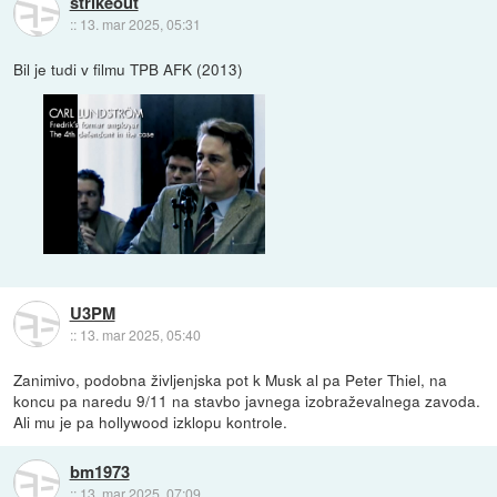
strikeout
::
13. mar 2025, 05:31
Bil je tudi v filmu TPB AFK (2013)
U3PM
::
13. mar 2025, 05:40
Zanimivo, podobna življenjska pot k Musk al pa Peter Thiel, na
koncu pa naredu 9/11 na stavbo javnega izobraževalnega zavoda.
Ali mu je pa hollywood izklopu kontrole.
bm1973
::
13. mar 2025, 07:09