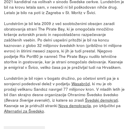
2021 kandidral na volitvah v sinodo Švedske cerkve. Lundström je
bil na krovu letala sam, v nesreči ni bil poškodovan nihče drug.
Letalo je bilo na poti iz Zagreba v St. Moritz v Švici.
Lundström je bil leta 2009 z več soobtoženimi obsojen zaradi
obratovanja strani The Pirate Bay, ki je omogočala množično
kršenje avtorskih pravic in nepooblaščeno razpečevanje
zaščitenih vsebin. Po delni uspešni pritožbi je bil na koncu
kaznovan z globo 32 milijonov švedskih kron (približno tri milijone
evrov) in štirimi meseci zapora, ki jih je tudi prestal. Njegovo
podjetje Rix Port80 je namreč The Pirate Bayu nudilo tehnične
storitve in gostovanje, kar je strani omogočalo delovanje. Kasneje
je emigriral v Švico, veliko časa pa je preživljal tudi na Hrvaškem.
Lundström je bil rojen v bogato družino, po očetovi smrti pa je s
sorojenci podedoval delež v podjetju
Wasabröd
, ki mu je ob
prodaji velikanu Sandoz navrgel 77 milijonov kron. V mladih letih je
bil član skrajno desne organizacije Ohranimo Švedsko švedsko
(
), iz katere so zrasli
Švedski demokrati
.
Bevara Sverige svenskt
Kasneje se je pridružil stranki
Nova demokracija
, po izključitvi pa
Alternativi za Švedsko
.