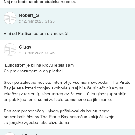
Naj mu bodo udobna piratska nebesa.
Robert_S
::
12. mar 2025, 21:25
A ni od Partisa tud umru v nesreči
Glugy
::
13. mar 2025, 00:46
"Lundström je bil na krovu letala sam,"
Če prav razumem je on pilotiral
Sicer pa žalostna novica. Internet je vse manj svoboden The Pirate
Bay je ena izmed trdnjav svobode (vsaj bila če ni več; nisem na
tekočem z torrenti), sicer torrentev že vsaj 10 let nisem uporabljal
ampak kljub temu se mi zdi zelo pomembno da jih imamo.
Res sem presenečen...nisem pričakoval da bo en izmed
pomembnih členov The Pirate Bay nesrečno zaključil svojo
življenjsko zgodbo tako blizu doma.