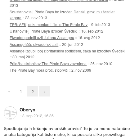
2013
Soustanovitelj Pirate Baya bo izročen Danski, grozi mu šest let
zapora
::
23. nov 2013
TPB: AFK, dokumentarni film o The Pirate Bay
::
9. feb 2013
Ustanovitelj Pirate Baya izročen Švedski
::
16. sep 2012
Ekvador podelil azil Julianu Assangeu
::
16. avg 2012
Assange išče ekvadorski azil
::
20. jun 2012
Assange izgubil boj z britanskim sodiščem, čaka na izročitev Švedski
::
30. maj 2012
Pritožba skrbnikov The Pirate Baya zavrnjena
::
26. nov 2010
The Pirate Bay mora proč, stoprvič
::
2. nov 2009
«
1
2
»
Oberyn
::
3. sep 2012, 16:36
Spodbujanje h kršenju avtorskih pravic? To je za mene natančno
enaka kategorija kot tiste muhe, ki so posrale sliko presvitlega