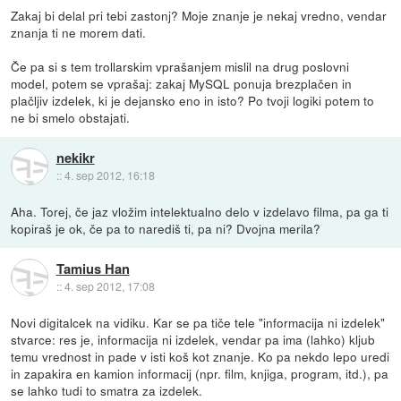
Zakaj bi delal pri tebi zastonj? Moje znanje je nekaj vredno, vendar
znanja ti ne morem dati.
Če pa si s tem trollarskim vprašanjem mislil na drug poslovni
model, potem se vprašaj: zakaj MySQL ponuja brezplačen in
plačljiv izdelek, ki je dejansko eno in isto? Po tvoji logiki potem to
ne bi smelo obstajati.
nekikr
::
4. sep 2012, 16:18
Aha. Torej, če jaz vložim intelektualno delo v izdelavo filma, pa ga ti
kopiraš je ok, če pa to narediš ti, pa ni? Dvojna merila?
Tamius Han
::
4. sep 2012, 17:08
Novi digitalcek na vidiku. Kar se pa tiče tele "informacija ni izdelek"
stvarce: res je, informacija ni izdelek, vendar pa ima (lahko) kljub
temu vrednost in pade v isti koš kot znanje. Ko pa nekdo lepo uredi
in zapakira en kamion informacij (npr. film, knjiga, program, itd.), pa
se lahko tudi to smatra za izdelek.