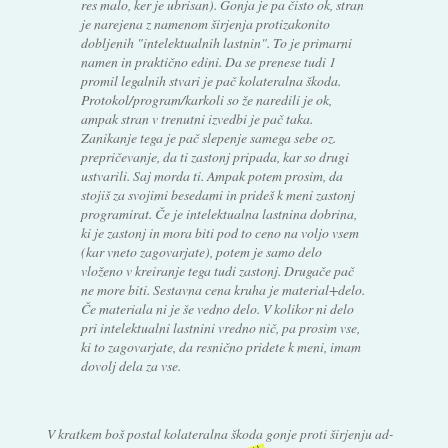
res malo, ker je ubrisan). Gonja je pa čisto ok, stran
je narejena z namenom širjenja protizakonito
dobljenih "intelektualnih lastnin". To je primarni
namen in praktično edini. Da se prenese tudi 1
promil legalnih stvari je pač kolateralna škoda.
Protokol/program/karkoli so že naredili je ok,
ampak stran v trenutni izvedbi je pač taka.
Zanikanje tega je pač slepenje samega sebe oz.
prepričevanje, da ti zastonj pripada, kar so drugi
ustvarili. Saj morda ti. Ampak potem prosim, da
stojiš za svojimi besedami in prideš k meni zastonj
programirat. Če je intelektualna lastnina dobrina,
ki je zastonj in mora biti pod to ceno na voljo vsem
(kar vneto zagovarjate), potem je samo delo
vloženo v kreiranje tega tudi zastonj. Drugače pač
ne more biti. Sestavna cena kruha je material+delo.
Če materiala ni je še vedno delo. V kolikor ni delo
pri intelektualni lastnini vredno nič, pa prosim vse,
ki to zagovarjate, da resnično pridete k meni, imam
dovolj dela za vse.
V kratkem boš postal kolateralna škoda gonje proti širjenju ad-