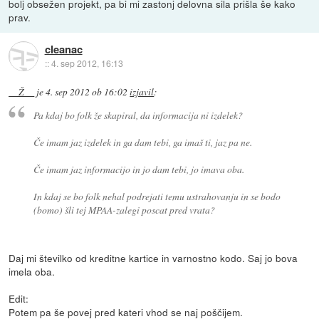
bolj obsežen projekt, pa bi mi zastonj delovna sila prišla še kako
prav.
cleanac
::
4. sep 2012, 16:13
__Ž__
je
4. sep 2012 ob 16:02
izjavil
:
Pa kdaj bo folk že skapiral, da informacija ni izdelek?
Če imam jaz izdelek in ga dam tebi, ga imaš ti, jaz pa ne.
Če imam jaz informacijo in jo dam tebi, jo imava oba.
In kdaj se bo folk nehal podrejati temu ustrahovanju in se bodo
(bomo) šli tej MPAA-zalegi poscat pred vrata?
Daj mi številko od kreditne kartice in varnostno kodo. Saj jo bova
imela oba.
Edit:
Potem pa še povej pred kateri vhod se naj poščijem.