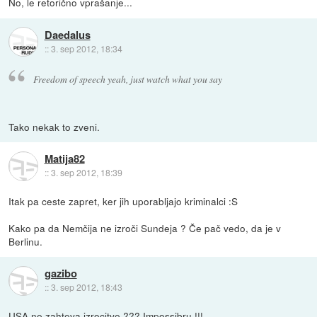
No, le retorično vprašanje...
Daedalus
::
3. sep 2012, 18:34
Freedom of speech yeah, just watch what you say
Tako nekak to zveni.
Matija82
::
3. sep 2012, 18:39
Itak pa ceste zapret, ker jih uporabljajo kriminalci :S
Kako pa da Nemčija ne izroči Sundeja ? Če pač vedo, da je v
Berlinu.
gazibo
::
3. sep 2012, 18:43
USA ne zahteva izrocitve ??? Impossibru !!!