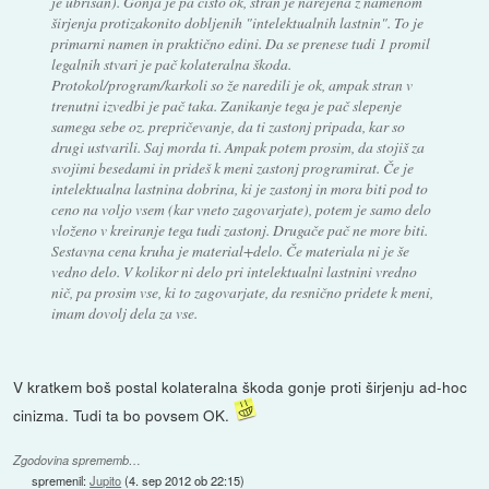
je ubrisan). Gonja je pa čisto ok, stran je narejena z namenom
širjenja protizakonito dobljenih "intelektualnih lastnin". To je
primarni namen in praktično edini. Da se prenese tudi 1 promil
legalnih stvari je pač kolateralna škoda.
Protokol/program/karkoli so že naredili je ok, ampak stran v
trenutni izvedbi je pač taka. Zanikanje tega je pač slepenje
samega sebe oz. prepričevanje, da ti zastonj pripada, kar so
drugi ustvarili. Saj morda ti. Ampak potem prosim, da stojiš za
svojimi besedami in prideš k meni zastonj programirat. Če je
intelektualna lastnina dobrina, ki je zastonj in mora biti pod to
ceno na voljo vsem (kar vneto zagovarjate), potem je samo delo
vloženo v kreiranje tega tudi zastonj. Drugače pač ne more biti.
Sestavna cena kruha je material+delo. Če materiala ni je še
vedno delo. V kolikor ni delo pri intelektualni lastnini vredno
nič, pa prosim vse, ki to zagovarjate, da resnično pridete k meni,
imam dovolj dela za vse.
V kratkem boš postal kolateralna škoda gonje proti širjenju ad-hoc
cinizma. Tudi ta bo povsem OK.
Zgodovina sprememb…
spremenil:
Jupito
(
4. sep 2012 ob 22:15
)