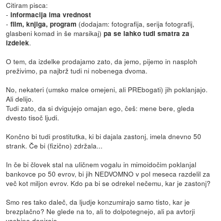
Citiram pisca:
-
informacija ima vrednost
-
(dodajam: fotografija, serija fotografij,
film, knjiga, program
glasbeni komad in še marsikaj)
pa se lahko tudi smatra za
.
izdelek
O tem, da izdelke prodajamo zato, da jemo, pijemo in nasploh
preživimo, pa najbrž tudi ni nobenega dvoma.
No, nekateri (umsko malce omejeni, ali PREbogati) jih poklanjajo.
Ali delijo.
Tudi zato, da si dvigujejo omajan ego, češ: mene bere, gleda
dvesto tisoč ljudi.
Končno bi tudi prostitutka, ki bi dajala zastonj, imela dnevno 50
strank. Če bi (fizično) zdržala...
In če bi človek stal na uličnem vogalu in mimoidočim poklanjal
bankovce po 50 evrov, bi jih NEDVOMNO v pol meseca razdelil za
več kot miljon evrov. Kdo pa bi se odrekel nečemu, kar je zastonj?
Smo res tako daleč, da ljudje konzumirajo samo tisto, kar je
brezplačno? Ne glede na to, ali to dolpotegnejo, ali pa avtorji
vsebino donirajo.