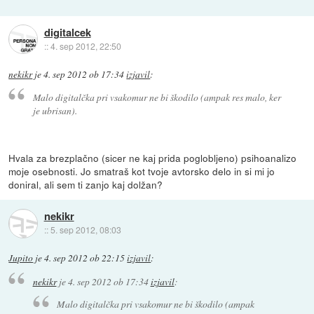
digitalcek
::
4. sep 2012, 22:50
nekikr
je
4. sep 2012 ob 17:34
izjavil
:
Malo digitalčka pri vsakomur ne bi škodilo (ampak res malo, ker
je ubrisan).
Hvala za brezplačno (sicer ne kaj prida poglobljeno) psihoanalizo
moje osebnosti. Jo smatraš kot tvoje avtorsko delo in si mi jo
doniral, ali sem ti zanjo kaj dolžan?
nekikr
::
5. sep 2012, 08:03
Jupito
je
4. sep 2012 ob 22:15
izjavil
:
nekikr
je
4. sep 2012 ob 17:34
izjavil
:
Malo digitalčka pri vsakomur ne bi škodilo (ampak