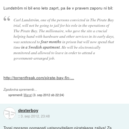
Lundström ni bil eno leto zaprt, pa še v pravem zaporu ni bil:
Carl Lundström, one of the persons convicted in The Pirate Bay
trial, will not be going to jail for his role in the operations of
The Pirate Bay. The millionaire, who gave the site a crucial
helping hand with hardware and other services in its early days,
was sentenced to
four months
in prison but will now spend that
time
in a Swedish apartment
. He will be electronically
monitored and allowed to leave in order to attend a
government-arranged job.
http://torrentfreak.com/pirate-bay-fin-...
Zgodovina sprememb…
spremenil:
Marat
(
3. sep 2012 ob 22:24
)
dexterboy
::
3. sep 2012, 23:48
Torej moramo pomagati ustanoviteljem piratskega zaliva! Za