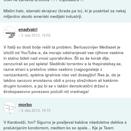
Mislim halo, islamski skrajnez (brada pa to), ki je poskrbel za nekaj
miljardno skodo ameriski medijski industriji.
enadvatri
::
3. sep 2012, 19:02
V Italiji so dosti bolje rešili ta problem. Berlusconijev Mediaset je
iztožil od YouTube-a, da morajo odstranjevati vse njihove vsebine
in stalno bdeti nad vnosi uporabnikov. Šli so še korak dlje,
cenzurirali so pol spleta! Sledilniki torrentov a la thepiratebay.se,
razne strani s pretočno video vsebino (najpogosteje z
nanizankami), spletne igralnice niso več dosegljivi! Res je, da je
takšno cenzuro enostavno obiti s proxy strežnikom ali kakšnim
drugim tunelom, a jaz bi se v takšni demokratični državi s
širokopasovno povezavo počutil nič vrednega!
morbo
::
3. sep 2012, 19:15
V Kambodži, hm? Sigurno je posiljeval kakšne mladoletne deklice s
preluknjanim kondomom, medtem ko so spale... Kje je Team