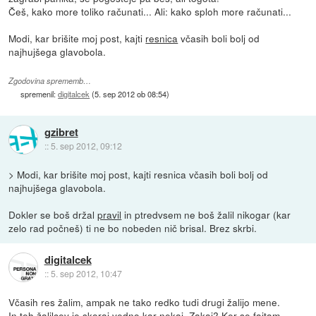
Češ, kako more toliko računati... Ali: kako sploh more računati...
Modi, kar brišite moj post, kajti
resnica
včasih boli bolj od
najhujšega glavobola.
Zgodovina sprememb…
spremenil:
digitalcek
(
5. sep 2012 ob 08:54
)
gzibret
::
5. sep 2012, 09:12
> Modi, kar brišite moj post, kajti resnica včasih boli bolj od
najhujšega glavobola.
Dokler se boš držal
pravil
in ptredvsem ne boš žalil nikogar (kar
zelo rad počneš) ti ne bo nobeden nič brisal. Brez skrbi.
digitalcek
::
5. sep 2012, 10:47
Včasih res žalim, ampak ne tako redko tudi drugi žalijo mene.
In teh žalilcev je skoraj vedno kar nekaj. Zakaj? Ker se fajtam