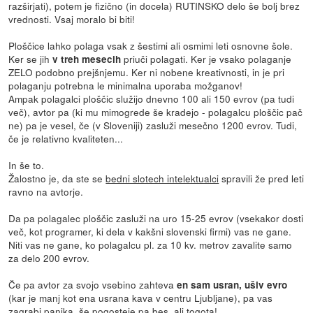
razširjati), potem je fizično (in docela) RUTINSKO delo še bolj brez
vrednosti. Vsaj moralo bi biti!
Ploščice lahko polaga vsak z šestimi ali osmimi leti osnovne šole.
Ker se jih
priuči polagati. Ker je vsako polaganje
v treh mesecih
ZELO podobno prejšnjemu. Ker ni nobene kreativnosti, in je pri
polaganju potrebna le minimalna uporaba možganov!
Ampak polagalci ploščic služijo dnevno 100 ali 150 evrov (pa tudi
več), avtor pa (ki mu mimogrede še kradejo - polagalcu ploščic pač
ne) pa je vesel, če (v Sloveniji) zasluži mesečno 1200 evrov. Tudi,
če je relativno kvaliteten...
In še to.
Žalostno je, da ste se
bedni slotech intelektualci
spravili že pred leti
ravno na avtorje.
Da pa polagalec ploščic zasluži na uro 15-25 evrov (vsekakor dosti
več, kot programer, ki dela v kakšni slovenski firmi) vas ne gane.
Niti vas ne gane, ko polagalcu pl. za 10 kv. metrov zavalite samo
za delo 200 evrov.
Če pa avtor za svojo vsebino zahteva
en sam usran, ušiv evro
(kar je manj kot ena usrana kava v centru Ljubljane), pa vas
zagrabi panika, še pogosteje pa bes, ali togota!