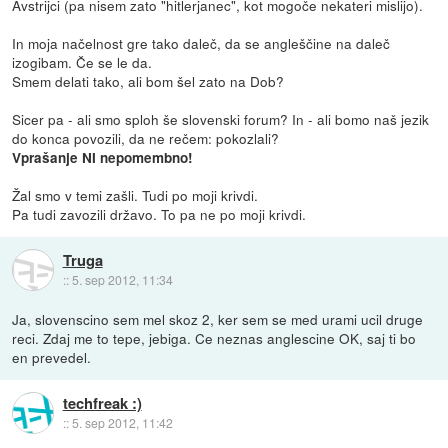
Avstrijci (pa nisem zato "hitlerjanec", kot mogoče nekateri mislijo).
In moja načelnost gre tako daleč, da se angleščine na daleč
izogibam. Če se le da.
Smem delati tako, ali bom šel zato na Dob?
Sicer pa - ali smo sploh še slovenski forum? In - ali bomo naš jezik
do konca povozili, da ne rečem: pokozlali?
Vprašanje NI nepomembno!
Žal smo v temi zašli. Tudi po moji krivdi.
Pa tudi zavozili državo. To pa ne po moji krivdi.
Truga
::
5. sep 2012, 11:34
Ja, slovenscino sem mel skoz 2, ker sem se med urami ucil druge
reci. Zdaj me to tepe, jebiga. Ce neznas anglescine OK, saj ti bo
en prevedel.
techfreak :)
::
5. sep 2012, 11:42