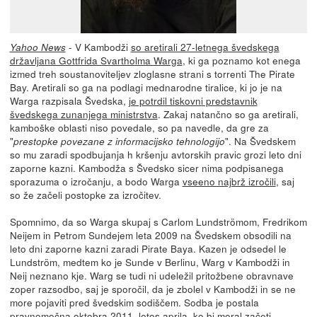
- V Kambodži
so aretirali 27-letnega švedskega
Yahoo News
državljana Gottfrida Svartholma Warga
, ki ga poznamo kot enega
izmed treh soustanoviteljev zloglasne strani s torrenti The Pirate
Bay. Aretirali so ga na podlagi mednarodne tiralice, ki jo je na
Warga razpisala Švedska,
je potrdil tiskovni predstavnik
švedskega zunanjega ministrstva
. Zakaj natančno so ga aretirali,
kamboške oblasti niso povedale, so pa navedle, da gre za
"
". Na Švedskem
prestopke povezane z informacijsko tehnologijo
so mu zaradi spodbujanja h kršenju avtorskih pravic grozi leto dni
zaporne kazni. Kambodža s Švedsko sicer nima podpisanega
sporazuma o izročanju, a bodo Warga
vseeno najbrž izročili
, saj
so že začeli postopke za izročitev.
Spomnimo, da so Warga skupaj s Carlom Lundströmom, Fredrikom
Neijem in Petrom Sundejem leta 2009 na Švedskem obsodili na
leto dni zaporne kazni zaradi Pirate Baya. Kazen je odsedel le
Lundström, medtem ko je Sunde v Berlinu, Warg v Kambodži in
Neij neznano kje. Warg se tudi ni udeležil pritožbene obravnave
zoper razsodbo, saj je sporočil, da je zbolel v Kambodži in se ne
more pojaviti pred švedskim sodiščem. Sodba je postala
pravnomočna oktobra 2011, letos aprila, ko bi moral začeti