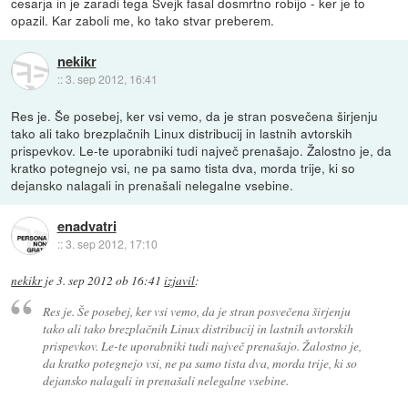
cesarja in je zaradi tega Švejk fasal dosmrtno robijo - ker je to
opazil. Kar zaboli me, ko tako stvar preberem.
nekikr
::
3. sep 2012, 16:41
Res je. Še posebej, ker vsi vemo, da je stran posvečena širjenju
tako ali tako brezplačnih Linux distribucij in lastnih avtorskih
prispevkov. Le-te uporabniki tudi največ prenašajo. Žalostno je, da
kratko potegnejo vsi, ne pa samo tista dva, morda trije, ki so
dejansko nalagali in prenašali nelegalne vsebine.
enadvatri
::
3. sep 2012, 17:10
nekikr
je
3. sep 2012 ob 16:41
izjavil
:
Res je. Še posebej, ker vsi vemo, da je stran posvečena širjenju
tako ali tako brezplačnih Linux distribucij in lastnih avtorskih
prispevkov. Le-te uporabniki tudi največ prenašajo. Žalostno je,
da kratko potegnejo vsi, ne pa samo tista dva, morda trije, ki so
dejansko nalagali in prenašali nelegalne vsebine.