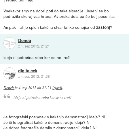
Vsekakor smo na dobri poti do take situacije. Jeseni se bo
podražila skoraj vsa hrana. Avtorska dela pa še bolj pocenila.
Ampak - ali je sploh kakšna stvar lahko cenejša od
?
zastonj
Deneb
::
4. sep 2012, 21:21
ideja ni potrošna roba ker se ne troši
digitalcek
::
4. sep 2012, 21:38
Deneb
je
4. sep 2012 ob 21:21
izjavil
:
ideja ni potrošna roba ker se ne troši
Je fotografski posnetek s kakšnih demonstracij ideja? Ni.
Je iti fotografirat kakšne demonstracije ideja? Ni.
Je dobra fotografija detajla z demonstracij ideja? Ni.