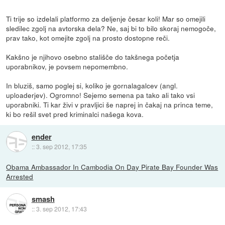
Ti trije so izdelali platformo za deljenje česar koli! Mar so omejili
sledilec zgolj na avtorska dela? Ne, saj bi to bilo skoraj nemogoče,
prav tako, kot omejite zgolj na prosto dostopne reči.
Kakšno je njihovo osebno stališče do takšnega početja
uporabnikov, je povsem nepomembno.
In bluziš, samo poglej si, koliko je gornalagalcev (angl.
uploaderjev). Ogromno! Sejemo semena pa tako ali tako vsi
uporabniki. Ti kar živi v pravljici še naprej in čakaj na princa teme,
ki bo rešil svet pred kriminalci našega kova.
ender
::
3. sep 2012, 17:35
Obama Ambassador In Cambodia On Day Pirate Bay Founder Was
Arrested
smash
::
3. sep 2012, 17:43