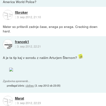
America World Police?
flbroker
::
3. sep 2012, 21:10
Mater so pritisnili zadnje čase, enega po enega. Cracking down
hard.
francek1
::
3. sep 2012, 22:21
A je ta tip kaj v sorodu z našim Arturjem Šternom?
Zgodovina sprememb…
predlagal izbris:
clothes
(
3. sep 2012 ob 23:05
)
Marat
::
3. sep 2012, 22:23