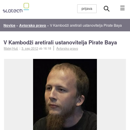
☰
Novice
»
Avtorsko pravo
»
V Kambodži aretirali ustanovitelja Pirate Baya
V Kambodži aretirali ustanovitelja Pirate Baya
Matej Huš
::
3. sep 2012
ob 16:18
Avtorsko pravo