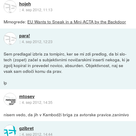
hojeh
::
4. sep 2012, 11:13
Mimogrede:
EU Wants to Sneak in a Mini-ACTA by the Backdoor
para!
::
4. sep 2012, 12:23
Sem predlagal izbris za tomipirc, ker se mi zdi predlog, da bi slo-
tech (zopet) začel s subjektivnimi novičarskimi inserti nekoga, ki je
zgolj kopiral in prevedel novico, absurden. Objektivnost, naj se
vsak sam odloči komu da prav.
lp
mtosev
::
4. sep 2012, 14:35
nisem vedo, da jih v Kambodži briga za avtorske pravice.zanimivo
gzibret
::
4. sep 2012, 14:44