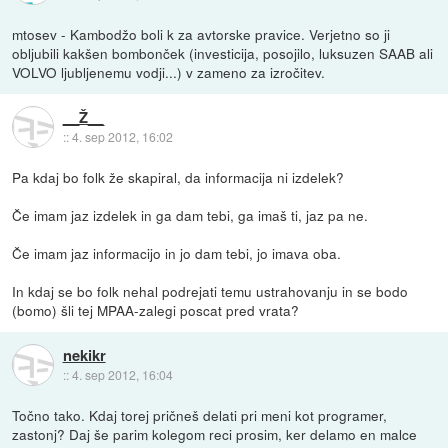
mtosev - Kambodžo boli k za avtorske pravice. Verjetno so ji
obljubili kakšen bombonček (investicija, posojilo, luksuzen SAAB ali
VOLVO ljubljenemu vodji...) v zameno za izročitev.
__Ž__
::
4. sep 2012, 16:02
Pa kdaj bo folk že skapiral, da informacija ni izdelek?
Če imam jaz izdelek in ga dam tebi, ga imaš ti, jaz pa ne.
Če imam jaz informacijo in jo dam tebi, jo imava oba.
In kdaj se bo folk nehal podrejati temu ustrahovanju in se bodo
(bomo) šli tej MPAA-zalegi poscat pred vrata?
nekikr
::
4. sep 2012, 16:04
Točno tako. Kdaj torej pričneš delati pri meni kot programer,
zastonj? Daj še parim kolegom reci prosim, ker delamo en malce