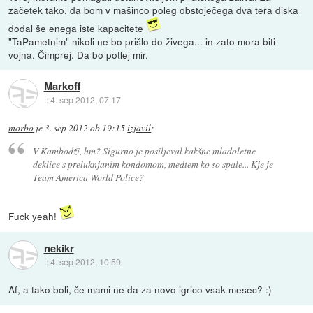
začetek tako, da bom v mašinco poleg obstoječega dva tera diska
dodal še enega iste kapacitete
"TaPametnim" nikoli ne bo prišlo do živega... in zato mora biti
vojna. Čimprej. Da bo potlej mir.
Markoff
::
4. sep 2012, 07:17
morbo
je
3. sep 2012 ob 19:15
izjavil
:
V Kambodži, hm? Sigurno je posiljeval kakšne mladoletne
deklice s preluknjanim kondomom, medtem ko so spale... Kje je
Team America World Police?
Fuck yeah!
nekikr
::
4. sep 2012, 10:59
Af, a tako boli, če mami ne da za novo igrico vsak mesec? :)