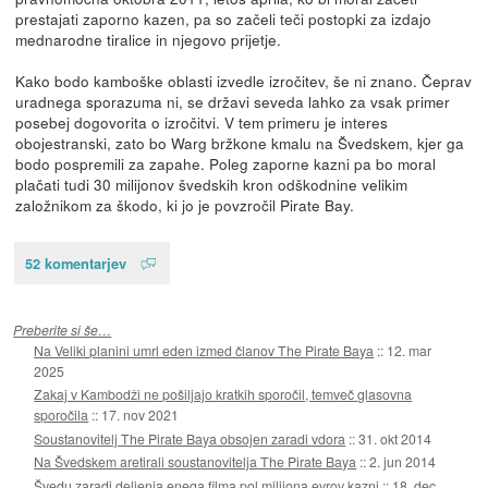
prestajati zaporno kazen, pa so začeli teči postopki za izdajo
mednarodne tiralice in njegovo prijetje.
Kako bodo kamboške oblasti izvedle izročitev, še ni znano. Čeprav
uradnega sporazuma ni, se državi seveda lahko za vsak primer
posebej dogovorita o izročitvi. V tem primeru je interes
obojestranski, zato bo Warg bržkone kmalu na Švedskem, kjer ga
bodo pospremili za zapahe. Poleg zaporne kazni pa bo moral
plačati tudi 30 milijonov švedskih kron odškodnine velikim
založnikom za škodo, ki jo je povzročil Pirate Bay.
52 komentarjev
Preberite si še…
Na Veliki planini umrl eden izmed članov The Pirate Baya
::
12. mar
2025
Zakaj v Kambodži ne pošiljajo kratkih sporočil, temveč glasovna
sporočila
::
17. nov 2021
Soustanovitelj The Pirate Baya obsojen zaradi vdora
::
31. okt 2014
Na Švedskem aretirali soustanovitelja The Pirate Baya
::
2. jun 2014
Švedu zaradi deljenja enega filma pol milijona evrov kazni
::
18. dec