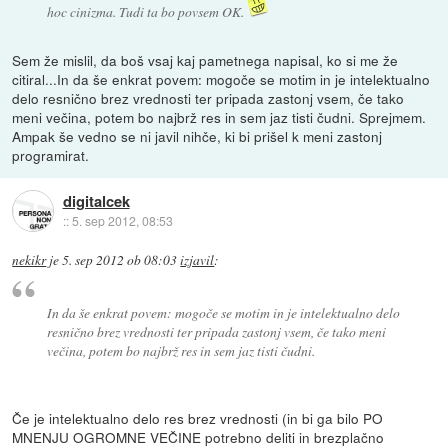
hoc cinizma. Tudi ta bo povsem OK.
Sem že mislil, da boš vsaj kaj pametnega napisal, ko si me že
citiral...In da še enkrat povem: mogoče se motim in je intelektualno
delo resnično brez vrednosti ter pripada zastonj vsem, če tako
meni večina, potem bo najbrž res in sem jaz tisti čudni. Sprejmem.
Ampak še vedno se ni javil nihče, ki bi prišel k meni zastonj
programirat.
digitalcek
::
5. sep 2012, 08:53
nekikr
je
5. sep 2012 ob 08:03
izjavil
:
In da še enkrat povem: mogoče se motim in je intelektualno delo
resnično brez vrednosti ter pripada zastonj vsem, če tako meni
večina, potem bo najbrž res in sem jaz tisti čudni.
Če je intelektualno delo res brez vrednosti (in bi ga bilo PO
MNENJU OGROMNE VEČINE potrebno deliti in brezplačno