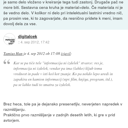
je samo delo vloženo v kreiranje tega tudi zastonj. Drugače pač ne
more biti. Sestavna cena kruha je material+delo. Če materiala ni je
še vedno delo. V kolikor ni delo pri intelektualni lastnini vredno nič,
pa prosim vse, ki to zagovarjate, da resnično pridete k meni, imam
dovolj dela za vse.
digitalcek
::
4. sep 2012, 17:42
Tamius Han
je
4. sep 2012 ob 17:08
izjavil
:
Kar se pa tiče tele "informacija ni izdelek" stvarce: res je,
informacija ni izdelek, vendar pa ima (lahko) kljub temu
vrednost in pade v isti koš kot znanje. Ko pa nekdo lepo uredi in
zapakira en kamion informacij (npr. film, knjiga, program, itd.),
pa se lahko tudi to smatra za izdelek.
Brez heca, tole pa je dejansko presenetljiv, neverjeten napredek v
razmišljanju.
Praktično prvo razmišljanje v zadnjih desetih letih, ki gre v prid
avtorjem.