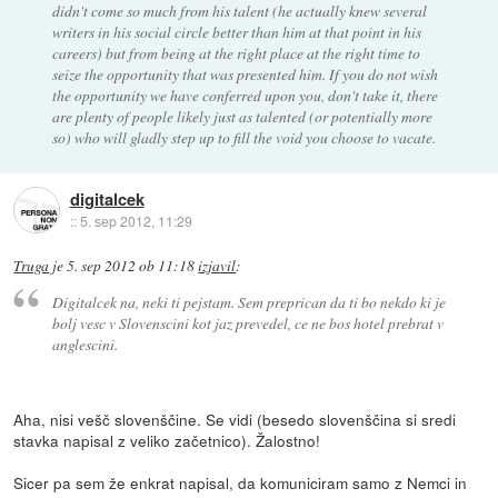
didn't come so much from his talent (he actually knew several
writers in his social circle better than him at that point in his
careers) but from being at the right place at the right time to
seize the opportunity that was presented him. If you do not wish
the opportunity we have conferred upon you, don't take it, there
are plenty of people likely just as talented (or potentially more
so) who will gladly step up to fill the void you choose to vacate.
digitalcek
::
5. sep 2012, 11:29
Truga
je
5. sep 2012 ob 11:18
izjavil
:
Digitalcek na, neki ti pejstam. Sem preprican da ti bo nekdo ki je
bolj vesc v Slovenscini kot jaz prevedel, ce ne bos hotel prebrat v
anglescini.
Aha, nisi vešč slovenščine. Se vidi (besedo slovenščina si sredi
stavka napisal z veliko začetnico). Žalostno!
Sicer pa sem že enkrat napisal, da komuniciram samo z Nemci in