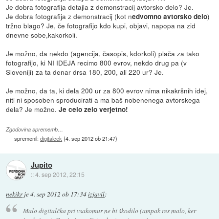
Je dobra fotografija detajla z demonstracij avtorsko delo? Je.
Je dobra fotografija z demonstracij (kot n
)
edvomno avtorsko delo
tržno blago? Je, če fotografijo kdo kupi, objavi, napopa na zid
dnevne sobe,kakorkoli.
Je možno, da nekdo (agencija, časopis, kdorkoli) plača za tako
fotografijo, ki NI IDEJA recimo 800 evrov, nekdo drug pa (v
Sloveniji) za ta denar drsa 180, 200, ali 220 ur? Je.
Je možno, da ta, ki dela 200 ur za 800 evrov nima nikakršnih idej,
niti ni sposoben sproducirati a ma baš nobenenega avtorskega
dela? Je možno.
Je celo zelo verjetno!
Zgodovina sprememb…
spremenil:
digitalcek
(
4. sep 2012 ob 21:47
)
Jupito
::
4. sep 2012, 22:15
nekikr
je
4. sep 2012 ob 17:34
izjavil
:
Malo digitalčka pri vsakomur ne bi škodilo (ampak res malo, ker