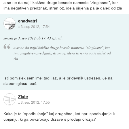
a se ne da najti kakšne druge besede namesto "zloglasne", ker
ima negativen predznak, stran oz. ideja širjenja pa je daleč od zla
enadvatri
::
3. sep 2012, 17:54
smash
je
3. sep 2012 ob 17:43
izjavil
:
a se ne da najti kakšne druge besede namesto "zloglasne", ker
ima negativen predznak, stran oz. ideja širjenja pa je daleč od
zla
Isti pomislek sem imel tudi jaz, a je pridevnik ustrezen. Je na
slabem glasu, pač.
Zlate
::
3. sep 2012, 17:55
Kako je to "spodbujanje" kaj drugačno, kot npr. spodbujanje k
ubijanju, ki ga povzročajo države s prodajo orožja?