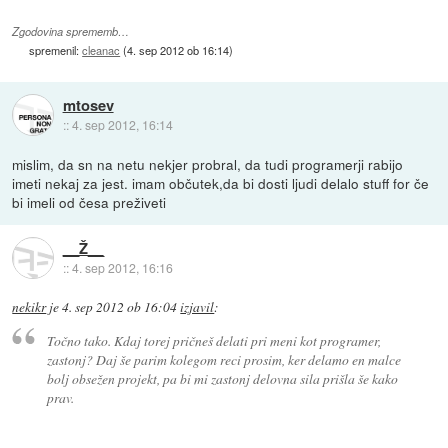
Zgodovina sprememb…
spremenil:
cleanac
(
4. sep 2012 ob 16:14
)
mtosev
::
4. sep 2012, 16:14
mislim, da sn na netu nekjer probral, da tudi programerji rabijo
imeti nekaj za jest. imam občutek,da bi dosti ljudi delalo stuff for če
bi imeli od česa preživeti
__Ž__
::
4. sep 2012, 16:16
nekikr
je
4. sep 2012 ob 16:04
izjavil
:
Točno tako. Kdaj torej pričneš delati pri meni kot programer,
zastonj? Daj še parim kolegom reci prosim, ker delamo en malce
bolj obsežen projekt, pa bi mi zastonj delovna sila prišla še kako
prav.