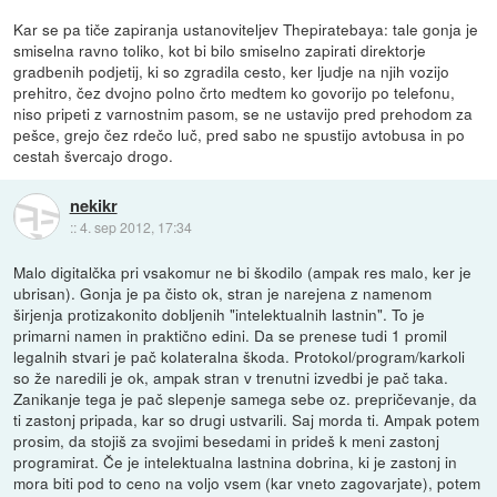
Kar se pa tiče zapiranja ustanoviteljev Thepiratebaya: tale gonja je
smiselna ravno toliko, kot bi bilo smiselno zapirati direktorje
gradbenih podjetij, ki so zgradila cesto, ker ljudje na njih vozijo
prehitro, čez dvojno polno črto medtem ko govorijo po telefonu,
niso pripeti z varnostnim pasom, se ne ustavijo pred prehodom za
pešce, grejo čez rdečo luč, pred sabo ne spustijo avtobusa in po
cestah švercajo drogo.
nekikr
::
4. sep 2012, 17:34
Malo digitalčka pri vsakomur ne bi škodilo (ampak res malo, ker je
ubrisan). Gonja je pa čisto ok, stran je narejena z namenom
širjenja protizakonito dobljenih "intelektualnih lastnin". To je
primarni namen in praktično edini. Da se prenese tudi 1 promil
legalnih stvari je pač kolateralna škoda. Protokol/program/karkoli
so že naredili je ok, ampak stran v trenutni izvedbi je pač taka.
Zanikanje tega je pač slepenje samega sebe oz. prepričevanje, da
ti zastonj pripada, kar so drugi ustvarili. Saj morda ti. Ampak potem
prosim, da stojiš za svojimi besedami in prideš k meni zastonj
programirat. Če je intelektualna lastnina dobrina, ki je zastonj in
mora biti pod to ceno na voljo vsem (kar vneto zagovarjate), potem