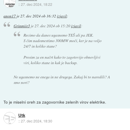
::
27. dec 2024, 18:22
anon17
je
27. dec 2024 ob 16:32
izjavil
:
Grinmiir3
je
27. dec 2024 ob 15:20
izjavil
:
Recimo da danes ugasnemo TEŠ ali pa JEK.
S čim nadomestimo 300MW moči, ker je na voljo
24/7 in koliko stane?
Prosim za en načrt kako to zagotovijo obnovljivi
viri, koliko stane in kak je backup.
Ne ugasnemo ne enega in ne drugega. Zakaj bi to naredili? A
smo nori?
To je miselni oreh za zagovornike zelenih virov elektrike.
Utk
::
27. dec 2024, 18:30