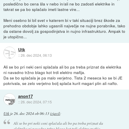
posledično bo cena šla v nebo in/ali ne bo zadosti elektrike in
takrat se pa bo splačalo imeti lastne vire...
Meni osebno bi bil svet v katerem bi v taki situaciji brez škode za
prehodno obdobje lahko ugasnili največje ne nujne porabnike, tako
da ostane dovolj za gospodinjstva in nujno infrastrukturo. Ampak to
je utopično...
Utk
::
26. dec 2024, 06:13
Ali se bo pri neki ceni splačala ali bo pa treba priznat da elektrika
ni navadno tržno blago kot trdi elektro mafija.
Da se bo splačala je pa malo verjetno. Tista 2 meseca ko se bi JE
pokrivala, se zelo verjetno bolj splača kurit magari plin ali nafto.
anon17
::
26. dec 2024, 07:15
Utk
je
26. dec 2024 ob 06:13
izjavil
:
Ali se bo pri neki ceni splačala ali bo pa treba priznat da
elektrika ni navadno tržno blago kot trdi elektro mafija.