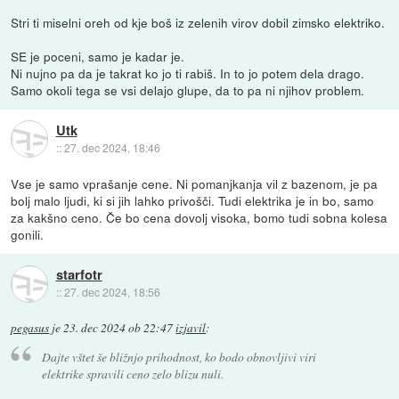
Stri ti miselni oreh od kje boš iz zelenih virov dobil zimsko elektriko.
SE je poceni, samo je kadar je.
Ni nujno pa da je takrat ko jo ti rabiš. In to jo potem dela drago.
Samo okoli tega se vsi delajo glupe, da to pa ni njihov problem.
Utk
::
27. dec 2024, 18:46
Vse je samo vprašanje cene. Ni pomanjkanja vil z bazenom, je pa
bolj malo ljudi, ki si jih lahko privošči. Tudi elektrika je in bo, samo
za kakšno ceno. Če bo cena dovolj visoka, bomo tudi sobna kolesa
gonili.
starfotr
::
27. dec 2024, 18:56
pegasus
je
23. dec 2024 ob 22:47
izjavil
:
Dajte vštet še bližnjo prihodnost, ko bodo obnovljivi viri
elektrike spravili ceno zelo blizu nuli.