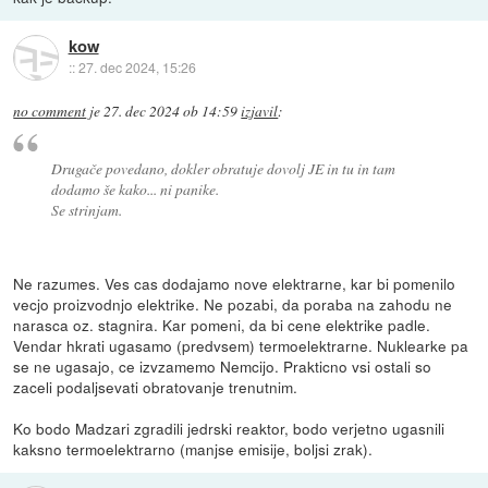
kow
::
27. dec 2024, 15:26
no comment
je
27. dec 2024 ob 14:59
izjavil
:
Drugače povedano, dokler obratuje dovolj JE in tu in tam
dodamo še kako... ni panike.
Se strinjam.
Ne razumes. Ves cas dodajamo nove elektrarne, kar bi pomenilo
vecjo proizvodnjo elektrike. Ne pozabi, da poraba na zahodu ne
narasca oz. stagnira. Kar pomeni, da bi cene elektrike padle.
Vendar hkrati ugasamo (predvsem) termoelektrarne. Nuklearke pa
se ne ugasajo, ce izvzamemo Nemcijo. Prakticno vsi ostali so
zaceli podaljsevati obratovanje trenutnim.
Ko bodo Madzari zgradili jedrski reaktor, bodo verjetno ugasnili
kaksno termoelektrarno (manjse emisije, boljsi zrak).