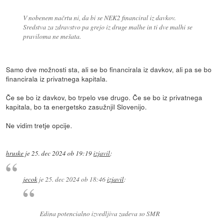
V nobenem načrtu ni, da bi se NEK2 financiral iz davkov.
Sredstva za zdravstvo pa grejo iz druge malhe in ti dve malhi se
praviloma ne mešata.
Samo dve možnosti sta, ali se bo financirala iz davkov, ali pa se bo
financirala iz privatnega kapitala.
Če se bo iz davkov, bo trpelo vse drugo. Če se bo iz privatnega
kapitala, bo ta energetsko zasužnjil Slovenijo.
Ne vidim tretje opcije.
hruske
je
25. dec 2024 ob 19:19
izjavil
:
jecok
je
25. dec 2024 ob 18:46
izjavil
:
Edina potencialno izvedljiva zadeva so SMR