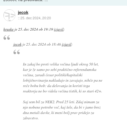
jecok
::
25. dec 2024, 20:20
hruske
je
25. dec 2024 ob 19:19
izjavil
:
jecok
je
25. dec 2024 ob 18:46
izjavil
:
In zakaj bo proti velika večina ljudi okrog 50 let,
kar je že samo po sebi praktično referendumska
večina, zaradi česar politiki/kapitalski
lobiji/novinarju nakladajo in zavajajo, nihče pa ne
reče bobu bob: da delovanja in koristi tega
reaktorja ne bo videla večina tistih, ki so stari 42+.
Saj sem bil za NEK2. Pred 25 leti. Zdaj nimam za
njo nobene potrebe več, kaj šele, da bi v jamo brez
dna metali davke, ki meni bolj prav pridejo za
zdravstvo.