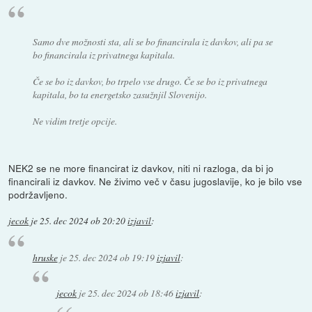
Samo dve možnosti sta, ali se bo financirala iz davkov, ali pa se
bo financirala iz privatnega kapitala.
Če se bo iz davkov, bo trpelo vse drugo. Če se bo iz privatnega
kapitala, bo ta energetsko zasužnjil Slovenijo.
Ne vidim tretje opcije.
NEK2 se ne more financirat iz davkov, niti ni razloga, da bi jo
financirali iz davkov. Ne živimo več v času jugoslavije, ko je bilo vse
podržavljeno.
jecok
je
25. dec 2024 ob 20:20
izjavil
:
hruske
je
25. dec 2024 ob 19:19
izjavil
:
jecok
je
25. dec 2024 ob 18:46
izjavil
: