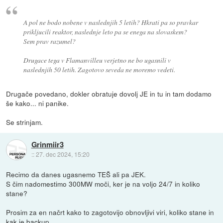
A pol ne bodo nobene v naslednjih 5 letih? Hkrati pa so pravkar
prikljucili reaktor, naslednje leto pa se enega na slovaskem?
Sem prav razumel?
Drugace tega v Flamanvilleu verjetno ne bo ugasnili v
naslednjih 50 letih. Zagotovo seveda ne moremo vedeti.
Drugače povedano, dokler obratuje dovolj JE in tu in tam dodamo
še kako... ni panike.
Se strinjam.
Grinmiir3
::
27. dec 2024, 15:20
Recimo da danes ugasnemo TEŠ ali pa JEK.
S čim nadomestimo 300MW moči, ker je na voljo 24/7 in koliko
stane?
Prosim za en načrt kako to zagotovijo obnovljivi viri, koliko stane in
kak je backup.