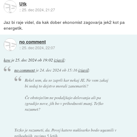
Utk
::
25. dec 2024, 21:27
Jaz bi raje videl, da kak dober ekonomist zagovarja jek2 kot pa
energetik.
no comment
::
25. dec 2024, 22:07
kow
je
25. dec 2024 ob 19:02
izjavil
:
no comment
je
24. dec 2024 ob 15:16
izjavil
:
Rekel sem, da so zaprli kar nekaj JE. Ne vem zakaj
bi sedaj to dejstvo morali zanemariti?
Če obstoječim ne podaljšajo delovanja ali pa
zgradijo nove, jih bo v prihodnosti manj. Težko
razumet?
Tezko je razumeti, da. Povej katero nuklearko bodo ugasnili v
prihodnjih, recimo 5 letih.