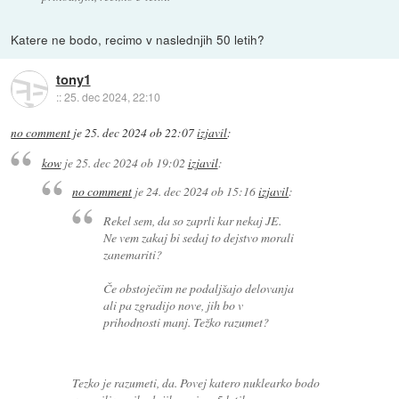
Katere ne bodo, recimo v naslednjih 50 letih?
tony1
::
25. dec 2024, 22:10
no comment
je
25. dec 2024 ob 22:07
izjavil
:
kow
je
25. dec 2024 ob 19:02
izjavil
:
no comment
je
24. dec 2024 ob 15:16
izjavil
:
Rekel sem, da so zaprli kar nekaj JE.
Ne vem zakaj bi sedaj to dejstvo morali
zanemariti?
Če obstoječim ne podaljšajo delovanja
ali pa zgradijo nove, jih bo v
prihodnosti manj. Težko razumet?
Tezko je razumeti, da. Povej katero nuklearko bodo