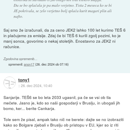
Da se bo splačala je pa malo verjetno. Tista 2 meseca ko se bi
JE pokrivala, se zelo verjetno bolj splača kurit magari plin ali
nafto.
Saj smo že izračunali, da za ceno JEK2 lahko 100 let kurimo TEŠ 6
in plačujemo za emisije. Zdaj če bi TEŠ 6 kurili zgolj pozimi, ko je
manj sonca, govorimo o nekaj stoletjih. Enostavno za JEK2 ni
računice.
Zgodovina sprememb…
spremenil:
anon17
(
26. dec 2024 ob 07:16
)
tony1
::
26. dec 2024, 10:40
Sanjarije. TEŠ6 se bo leta 2033 ugasnil, pa če se vsi ob tla
mečete. Jasno je, kdo so naši gospodarji v Bruslju, in ubogali jih
bomo, ker... berite Cankarja.
Tole sem že pisal, ampak tako nič ne berete: dajte se no izobraziti
kako so Bolgare zjebali v Bruslju ob pristopu v EU, kjer so iz riti