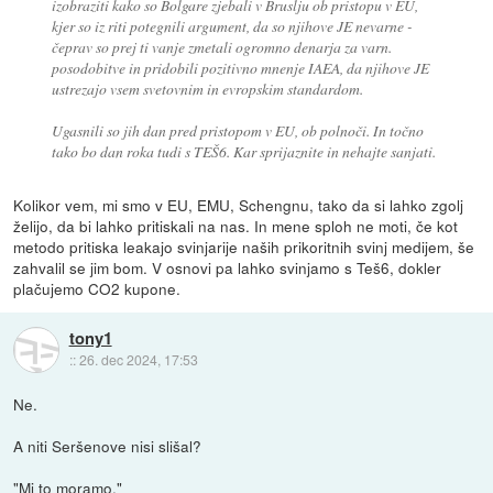
izobraziti kako so Bolgare zjebali v Bruslju ob pristopu v EU,
kjer so iz riti potegnili argument, da so njihove JE nevarne -
čeprav so prej ti vanje zmetali ogromno denarja za varn.
posodobitve in pridobili pozitivno mnenje IAEA, da njihove JE
ustrezajo vsem svetovnim in evropskim standardom.
Ugasnili so jih dan pred pristopom v EU, ob polnoči. In točno
tako bo dan roka tudi s TEŠ6. Kar sprijaznite in nehajte sanjati.
Kolikor vem, mi smo v EU, EMU, Schengnu, tako da si lahko zgolj
želijo, da bi lahko pritiskali na nas. In mene sploh ne moti, če kot
metodo pritiska leakajo svinjarije naših prikoritnih svinj medijem, še
zahvalil se jim bom. V osnovi pa lahko svinjamo s Teš6, dokler
plačujemo CO2 kupone.
tony1
::
26. dec 2024, 17:53
Ne.
A niti Seršenove nisi slišal?
"Mi to moramo."