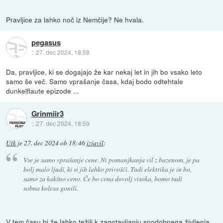
Pravljice za lahko noč iz Nemčije? Ne hvala.
pegasus
::
27. dec 2024, 18:58
Da, pravljice, ki se dogajajo že kar nekaj let in jih bo vsako leto
samo še več. Samo vprašanje časa, kdaj bodo odtehtale
dunkelflaute epizode ...
Grinmiir3
::
27. dec 2024, 18:59
Utk
je
27. dec 2024 ob 18:46
izjavil
:
Vse je samo vprašanje cene. Ni pomanjkanja vil z bazenom, je pa
bolj malo ljudi, ki si jih lahko privošči. Tudi elektrika je in bo,
samo za kakšno ceno. Če bo cena dovolj visoka, bomo tudi
sobna kolesa gonili.
V tem času bi že lahko težili k zagotavljanju spodobnega življenja