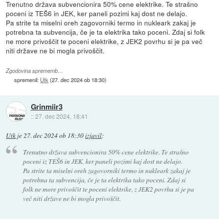
Trenutno država subvencionira 50% cene elektrike. Te strašno
poceni iz TEŠ6 in JEK, ker paneli pozimi kaj dost ne delajo.
Pa strite ta miselni oreh zagovorniki termo in nukleark zakaj je
potrebna ta subvencija, če je ta elektrika tako poceni. Zdaj si folk
ne more privoščit te poceni elektrike, z JEK2 povrhu si je pa več
niti države ne bi mogla privoščit.
Zgodovina sprememb…
spremenil:
Utk
(
27. dec 2024 ob 18:30
)
Grinmiir3
::
27. dec 2024, 18:41
Utk
je
27. dec 2024 ob 18:30
izjavil
:
Trenutno država subvencionira 50% cene elektrike. Te strašno
poceni iz TEŠ6 in JEK, ker paneli pozimi kaj dost ne delajo.
Pa strite ta miselni oreh zagovorniki termo in nukleark zakaj je
potrebna ta subvencija, če je ta elektrika tako poceni. Zdaj si
folk ne more privoščit te poceni elektrike, z JEK2 povrhu si je pa
več niti države ne bi mogla privoščit.