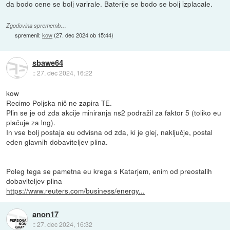
da bodo cene se bolj varirale. Baterije se bodo se bolj izplacale.
Zgodovina sprememb…
spremenil:
kow
(
27. dec 2024 ob 15:44
)
sbawe64
::
27. dec 2024, 16:22
kow
Recimo Poljska nič ne zapira TE.
Plin se je od zda akcije miniranja ns2 podražil za faktor 5 (toliko eu
plačuje za lng).
In vse bolj postaja eu odvisna od zda, ki je glej, naključje, postal
eden glavnih dobaviteljev plina.
Poleg tega se pametna eu krega s Katarjem, enim od preostalih
dobaviteljev plina
https://www.reuters.com/business/energy...
anon17
::
27. dec 2024, 16:32