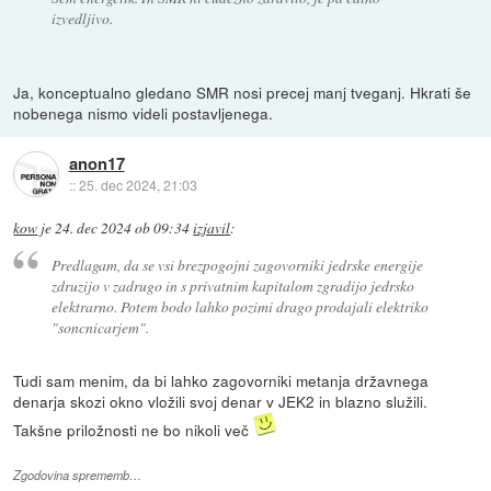
izvedljivo.
Ja, konceptualno gledano SMR nosi precej manj tveganj. Hkrati še
nobenega nismo videli postavljenega.
anon17
::
25. dec 2024, 21:03
kow
je
24. dec 2024 ob 09:34
izjavil
:
Predlagam, da se vsi brezpogojni zagovorniki jedrske energije
zdruzijo v zadrugo in s privatnim kapitalom zgradijo jedrsko
elektrarno. Potem bodo lahko pozimi drago prodajali elektriko
"soncnicarjem".
Tudi sam menim, da bi lahko zagovorniki metanja državnega
denarja skozi okno vložili svoj denar v JEK2 in blazno služili.
Takšne priložnosti ne bo nikoli več
Zgodovina sprememb…