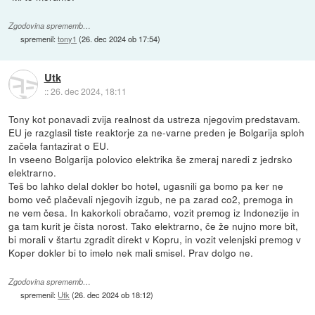
Zgodovina sprememb…
spremenil:
tony1
(
26. dec 2024 ob 17:54
)
Utk
::
26. dec 2024, 18:11
Tony kot ponavadi zvija realnost da ustreza njegovim predstavam.
EU je razglasil tiste reaktorje za ne-varne preden je Bolgarija sploh
začela fantazirat o EU.
In vseeno Bolgarija polovico elektrika še zmeraj naredi z jedrsko
elektrarno.
Teš bo lahko delal dokler bo hotel, ugasnili ga bomo pa ker ne
bomo več plačevali njegovih izgub, ne pa zarad co2, premoga in
ne vem česa. In kakorkoli obračamo, vozit premog iz Indonezije in
ga tam kurit je čista norost. Tako elektrarno, če že nujno more bit,
bi morali v štartu zgradit direkt v Kopru, in vozit velenjski premog v
Koper dokler bi to imelo nek mali smisel. Prav dolgo ne.
Zgodovina sprememb…
spremenil:
Utk
(
26. dec 2024 ob 18:12
)