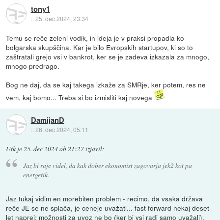
tony1
::
25. dec 2024, 23:34
Temu se reče zeleni vodik, in ideja je v praksi propadla ko
bolgarska skupščina. Kar je bilo Evropskih startupov, ki so to
zaštratali grejo vsi v bankrot, ker se je zadeva izkazala za mnogo,
mnogo predrago.
Bog ne daj, da se kaj takega izkaže za SMRje, ker potem, res ne
vem, kaj bomo... Treba si bo izmisliti kaj novega
DamijanD
::
26. dec 2024, 05:11
Utk
je
25. dec 2024 ob 21:27
izjavil
:
Jaz bi raje videl, da kak dober ekonomist zagovarja jek2 kot pa
energetik.
Jaz tukaj vidim en morebiten problem - recimo, da vsaka država
reče JE se ne splača, je ceneje uvažati... fast forward nekaj deset
let naprej: možnosti za uvoz ne bo (ker bi vsi radi samo uvažali),