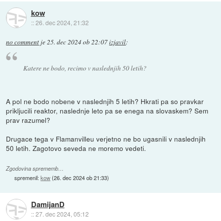
kow
::
26. dec 2024, 21:32
no comment
je
25. dec 2024 ob 22:07
izjavil
:
Katere ne bodo, recimo v naslednjih 50 letih?
A pol ne bodo nobene v naslednjih 5 letih? Hkrati pa so pravkar
prikljucili reaktor, naslednje leto pa se enega na slovaskem? Sem
prav razumel?
Drugace tega v Flamanvilleu verjetno ne bo ugasnili v naslednjih
50 letih. Zagotovo seveda ne moremo vedeti.
Zgodovina sprememb…
spremenil:
kow
(
26. dec 2024 ob 21:33
)
DamijanD
::
27. dec 2024, 05:12