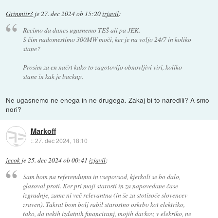
Grinmiir3
je
27. dec 2024 ob 15:20
izjavil
:
Recimo da danes ugasnemo TEŠ ali pa JEK.
S čim nadomestimo 300MW moči, ker je na voljo 24/7 in koliko
stane?
Prosim za en načrt kako to zagotovijo obnovljivi viri, koliko
stane in kak je backup.
Ne ugasnemo ne enega in ne drugega. Zakaj bi to naredili? A smo
nori?
Markoff
::
27. dec 2024, 18:10
jecok
je
25. dec 2024 ob 00:41
izjavil
:
Sam bom na referendumu in vsepovsod, kjerkoli se bo dalo,
glasoval proti. Ker pri moji starosti in za napovedane čase
izgradnje, zame ni več relevantna (in še za stotisoče slovencev
zraven). Takrat bom bolj rabil starostno oskrbo kot elektriko,
tako, da nekih izdatnih financiranj, mojih davkov, v elekriko, ne