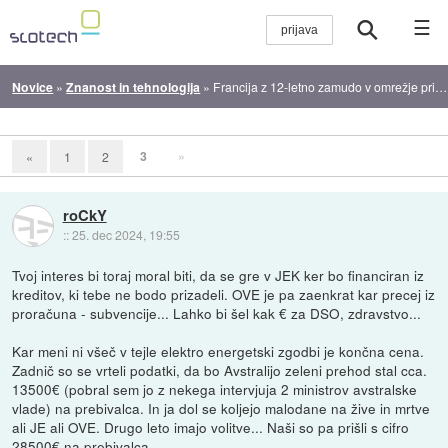
☰
Novice
»
Znanost in tehnologija
»
Francija z 12-letno zamudo v omrežje priklopila novo jedrsko elektrarno
3
»
«
1
2
roCkY
::
25. dec 2024, 19:55
Tvoj interes bi toraj moral biti, da se gre v JEK ker bo financiran iz
kreditov, ki tebe ne bodo prizadeli. OVE je pa zaenkrat kar precej iz
proračuna - subvencije... Lahko bi šel kak € za DSO, zdravstvo...
Kar meni ni všeč v tejle elektro energetski zgodbi je končna cena.
Zadnič so se vrteli podatki, da bo Avstralijo zeleni prehod stal cca.
13500€ (pobral sem jo z nekega intervjuja 2 ministrov avstralske
vlade) na prebivalca. In ja dol se koljejo malodane na žive in mrtve
ali JE ali OVE. Drugo leto imajo volitve... Naši so pa prišli s cifro
28500€ na prebivalca. ...