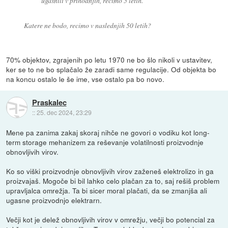
ugasnili v prihodnjih, recimo 5 letih.
Katere ne bodo, recimo v naslednjih 50 letih?
70% objektov, zgrajenih po letu 1970 ne bo šlo nikoli v ustavitev,
ker se to ne bo splačalo že zaradi same regulacije. Od objekta bo
na koncu ostalo le še ime, vse ostalo pa bo novo.
Praskalec
::
25. dec 2024, 23:29
Mene pa zanima zakaj skoraj nihče ne govori o vodiku kot long-
term storage mehanizem za reševanje volatilnosti proizvodnje
obnovljivih virov.
Ko so viški proizvodnje obnovljivih virov zaženeš elektrolizo in ga
proizvajaš. Mogoče bi bil lahko celo plačan za to, saj rešiš problem
upravljalca omrežja. Ta bi sicer moral plačati, da se zmanjša ali
ugasne proizvodnjo elektrarn.
Večji kot je delež obnovljivih virov v omrežju, večji bo potencial za