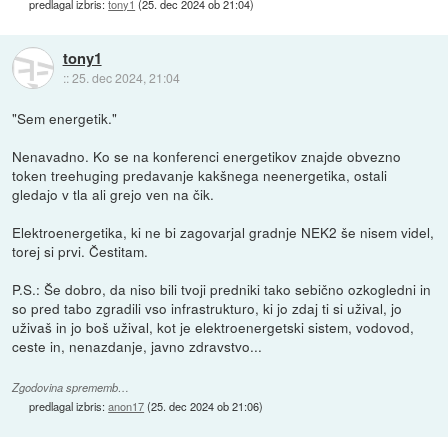
predlagal izbris:
tony1
(
25. dec 2024 ob 21:04
)
tony1
::
25. dec 2024, 21:04
"Sem energetik."
Nenavadno. Ko se na konferenci energetikov znajde obvezno
token treehuging predavanje kakšnega neenergetika, ostali
gledajo v tla ali grejo ven na čik.
Elektroenergetika, ki ne bi zagovarjal gradnje NEK2 še nisem videl,
torej si prvi. Čestitam.
P.S.: Še dobro, da niso bili tvoji predniki tako sebično ozkogledni in
so pred tabo zgradili vso infrastrukturo, ki jo zdaj ti si užival, jo
uživaš in jo boš užival, kot je elektroenergetski sistem, vodovod,
ceste in, nenazdanje, javno zdravstvo...
Zgodovina sprememb…
predlagal izbris:
anon17
(
25. dec 2024 ob 21:06
)