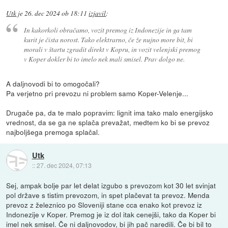
Utk
je
26. dec 2024 ob 18:11
izjavil
:
In kakorkoli obračamo, vozit premog iz Indonezije in ga tam
kurit je čista norost. Tako elektrarno, če že nujno more bit, bi
morali v štartu zgradit direkt v Kopru, in vozit velenjski premog
v Koper dokler bi to imelo nek mali smisel. Prav dolgo ne.
A daljnovodi bi to omogočali?
Pa verjetno pri prevozu ni problem samo Koper-Velenje...
Drugače pa, da te malo popravim: lignit ima tako malo energijsko
vrednost, da se ga ne splača prevažat, medtem ko bi se prevoz
najboljšega premoga splačal.
Utk
::
27. dec 2024, 07:13
Sej, ampak bolje par let delat izgubo s prevozom kot 30 let svinjat
pol države s tistim prevozom, in spet plačevat ta prevoz. Menda
prevoz z železnico po Sloveniji stane cca enako kot prevoz iz
Indonezije v Koper. Premog je iz dol itak cenejši, tako da Koper bi
imel nek smisel. Če ni daljnovodov, bi jih pač naredili. Če bi bil to