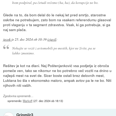
bom podpiral, pa četudi rečemo (ha, ha), da korupcije ne bo.
Glede na to, da bom delal do le nekaj let pred smrtjo, starostne
oskrbe ne potrebujem, zato bom na vsakem referendumu glasoval
proti vlaganju v ta segment zdravstva. Vsak, ki ga potrebuje, si ga
naj sam plača.
jecok
je
25. dec 2024 ob 10:39
izjavil
:
Nehajte se vozit z avtomobili po mestih, kjer ne živite, pa se
lahko zmenimo.
Rešitev je kot na dlani. Naj Poštenjanković vsa podjetja iz obroča
pomeče ven, tako se nikomur ne bo potrebno več voziti na dnino u
najlepš mest na svet de. Sicer boste ostali brez delovnih mest,
Lublana bo šla v ekonomsko maloro, ampak avtov pa le ne bo. Niti
njihovih niti vaših.
Zgodovina sprememb…
spremenilo:
Markoff
(
27. dec 2024 ob 18:13
)
Grinmiir3