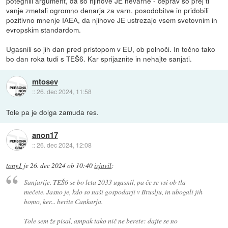
potegnili argument, da so njihove JE nevarne - čeprav so prej ti
vanje zmetali ogromno denarja za varn. posodobitve in pridobili
pozitivno mnenje IAEA, da njihove JE ustrezajo vsem svetovnim in
evropskim standardom.
Ugasnili so jih dan pred pristopom v EU, ob polnoči. In točno tako
bo dan roka tudi s TEŠ6. Kar sprijaznite in nehajte sanjati.
mtosev
::
26. dec 2024, 11:58
Tole pa je dolga zamuda res.
anon17
::
26. dec 2024, 12:08
tony1
je
26. dec 2024 ob 10:40
izjavil
:
Sanjarije. TEŠ6 se bo leta 2033 ugasnil, pa če se vsi ob tla
mečete. Jasno je, kdo so naši gospodarji v Bruslju, in ubogali jih
bomo, ker... berite Cankarja.
Tole sem že pisal, ampak tako nič ne berete: dajte se no