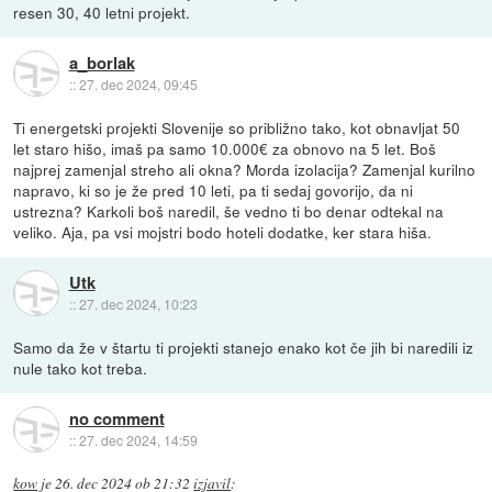
resen 30, 40 letni projekt.
a_borlak
::
27. dec 2024, 09:45
Ti energetski projekti Slovenije so približno tako, kot obnavljat 50
let staro hišo, imaš pa samo 10.000€ za obnovo na 5 let. Boš
najprej zamenjal streho ali okna? Morda izolacija? Zamenjal kurilno
napravo, ki so je že pred 10 leti, pa ti sedaj govorijo, da ni
ustrezna? Karkoli boš naredil, še vedno ti bo denar odtekal na
veliko. Aja, pa vsi mojstri bodo hoteli dodatke, ker stara hiša.
Utk
::
27. dec 2024, 10:23
Samo da že v štartu ti projekti stanejo enako kot če jih bi naredili iz
nule tako kot treba.
no comment
::
27. dec 2024, 14:59
kow
je
26. dec 2024 ob 21:32
izjavil
: