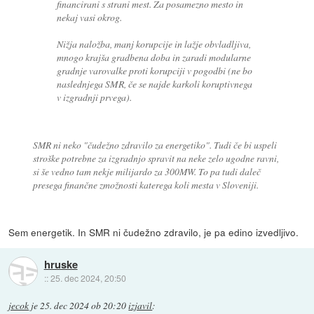
financirani s strani mest. Za posamezno mesto in
nekaj vasi okrog.
Nižja naložba, manj korupcije in lažje obvladljiva,
mnogo krajša gradbena doba in zaradi modularne
gradnje varovalke proti korupciji v pogodbi (ne bo
naslednjega SMR, če se najde karkoli koruptivnega
v izgradnji prvega).
SMR ni neko "čudežno zdravilo za energetiko". Tudi če bi uspeli
stroške potrebne za izgradnjo spravit na neke zelo ugodne ravni,
si še vedno tam nekje milijardo za 300MW. To pa tudi daleč
presega finančne zmožnosti katerega koli mesta v Sloveniji.
Sem energetik. In SMR ni čudežno zdravilo, je pa edino izvedljivo.
hruske
::
25. dec 2024, 20:50
jecok
je
25. dec 2024 ob 20:20
izjavil
: