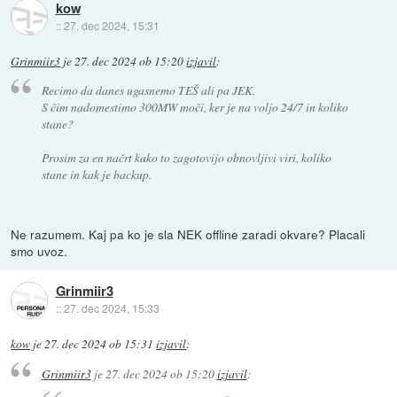
kow
::
27. dec 2024, 15:31
Grinmiir3
je
27. dec 2024 ob 15:20
izjavil
:
Recimo da danes ugasnemo TEŠ ali pa JEK.
S čim nadomestimo 300MW moči, ker je na voljo 24/7 in koliko
stane?
Prosim za en načrt kako to zagotovijo obnovljivi viri, koliko
stane in kak je backup.
Ne razumem. Kaj pa ko je sla NEK offline zaradi okvare? Placali
smo uvoz.
Grinmiir3
::
27. dec 2024, 15:33
kow
je
27. dec 2024 ob 15:31
izjavil
:
Grinmiir3
je
27. dec 2024 ob 15:20
izjavil
: