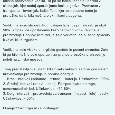
takšno proizvodnjo vodika. Ta pa se lahko kasneje uporabi v
situacijah, kjer sedaj uporabljamo fosilna goriva. Predvsem v
transportu - tovornjak, ladje. Tam, kjer so trenutne baterije
pretežke, da bi bila možna elektrifikacija pogona.
Vodik ima sicer slabost. Round-trip-efficiency pri taki rabi je okoli
50%. Ampak, če upoštevamo kako cenovno konkurenčna je
proizvodnja z obnovljivimi viri, je zelo verjetno, da bi se to splačalo
izvajati kljub izgubam.
Vodik ima zelo visoko energijsko gostoto in poceni shrambo. Zato
bi ga bilo možno celo uporabiti za prenos presežka proizvodnje
poleti na zimske mesece.
Torej predstavljam si, da bi bil smiseln nekako 3 stopenjski sistem
uravnavanja proizvodnje in porabe energije:
1. Kratki intervali (sekunde - minute) - baterija. Učinkovitost ~99%.
2. Srednji intervali (dnevi - tedni)- Pumped hydro storage,
compressed air ipd. Učinkovitost ~70-80%
3. Dolgi intervali + proizvodnja za transport (meseci - leto) - vodik.
Učinkovitost ~ 50%
Mnenja? Sem zgrešil kaj očitnega?