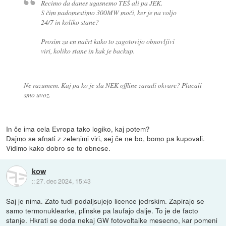
Recimo da danes ugasnemo TEŠ ali pa JEK.
S čim nadomestimo 300MW moči, ker je na voljo
24/7 in koliko stane?
Prosim za en načrt kako to zagotovijo obnovljivi
viri, koliko stane in kak je backup.
Ne razumem. Kaj pa ko je sla NEK offline zaradi okvare? Placali
smo uvoz.
In če ima cela Evropa tako logiko, kaj potem?
Dajmo se afnati z zelenimi viri, sej če ne bo, bomo pa kupovali.
Vidimo kako dobro se to obnese.
kow
::
27. dec 2024, 15:43
Saj je nima. Zato tudi podaljsujejo licence jedrskim. Zapirajo se
samo termonuklearke, plinske pa laufajo dalje. To je de facto
stanje. Hkrati se doda nekaj GW fotovoltaike mesecno, kar pomeni