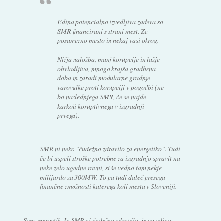
Edina potencialno izvedljiva zadeva so
SMR financirani s strani mest. Za
posamezno mesto in nekaj vasi okrog.
Nižja naložba, manj korupcije in lažje
obvladljiva, mnogo krajša gradbena
doba in zaradi modularne gradnje
varovalke proti korupciji v pogodbi (ne
bo naslednjega SMR, če se najde
karkoli koruptivnega v izgradnji
prvega).
SMR ni neko "čudežno zdravilo za energetiko". Tudi
če bi uspeli stroške potrebne za izgradnjo spravit na
neke zelo ugodne ravni, si še vedno tam nekje
milijardo za 300MW. To pa tudi daleč presega
finančne zmožnosti katerega koli mesta v Sloveniji.
Sem energetik. In SMR ni čudežno zdravilo, je pa edino