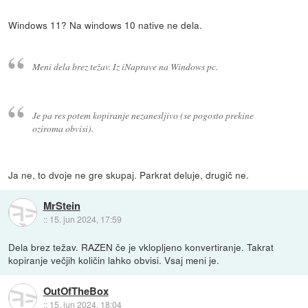
Windows 11? Na windows 10 native ne dela.
Meni dela brez težav. Iz iNaprave na Windows pc.
Je pa res potem kopiranje nezanesljivo (se pogosto prekine
oziroma obvisi).
Ja ne, to dvoje ne gre skupaj. Parkrat deluje, drugič ne.
MrStein
::
15. jun 2024, 17:59
Dela brez težav. RAZEN če je vklopljeno konvertiranje. Takrat
kopiranje večjih količin lahko obvisi. Vsaj meni je.
OutOfTheBox
::
15. jun 2024, 18:04