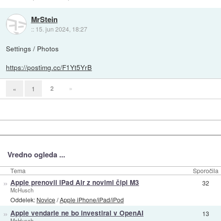
MrStein
::
15. jun 2024, 18:27
Settings / Photos
https://postimg.cc/F1Yt5YrB
2
»
«
1
Vredno ogleda ...
Tema
Sporočila
»
Apple prenovil iPad Air z novimi čipi M3
32
McHusch
Oddelek:
Novice
/
Apple iPhone/iPad/iPod
»
Apple vendarle ne bo investiral v OpenAI
13
McHusch