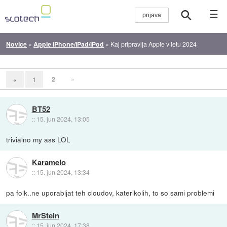
☰
Novice
»
Apple iPhone/iPad/iPod
»
Kaj pripravlja Apple v letu 2024
2
»
«
1
BT52
::
15. jun 2024, 13:05
trivialno my ass LOL
Karamelo
::
15. jun 2024, 13:34
pa folk..ne uporabljat teh cloudov, katerikolih, to so sami problemi
MrStein
::
15. jun 2024, 17:38