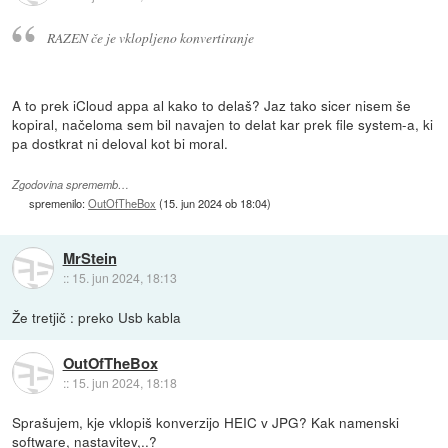
RAZEN če je vklopljeno konvertiranje
A to prek iCloud appa al kako to delaš? Jaz tako sicer nisem še
kopiral, načeloma sem bil navajen to delat kar prek file system-a, ki
pa dostkrat ni deloval kot bi moral.
Zgodovina sprememb…
spremenilo:
OutOfTheBox
(
15. jun 2024 ob 18:04
)
MrStein
::
15. jun 2024, 18:13
Že tretjič : preko Usb kabla
OutOfTheBox
::
15. jun 2024, 18:18
Sprašujem, kje vklopiš konverzijo HEIC v JPG? Kak namenski
software, nastavitev,..?