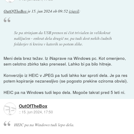
OutOfTheBox
je
15. jun 2024 ob 09:52
izjavil
:
Se pa strinjam da USB prenos ni čist trivialen in velikokrat
naključen - enkrat dela drugič ne, pa tudi dost nekih čudnih
folderjev ti kreira v katerih so potem slike.
Meni dela brez težav. Iz iNaprave na Windows pc. Kot omenjeno,
sem celotno zbirko tako prenesel. Lahko bi pa bilo hitreje.
Konverzijo iz HEIC v JPEG pa tudi lahko kar sproti dela. Je pa res
potem kopiranje nezanesljivo (se pogosto prekine oziroma obvisi).
HEIC pa na Windows tudi lepo dela. Mogoče takrat pred 5 leti ni.
OutOfTheBox
::
15. jun 2024, 17:50
HEIC pa na Windows tudi lepo dela.