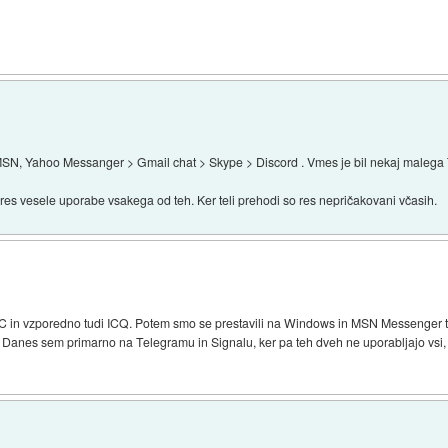
> MSN, Yahoo Messanger > Gmail chat > Skype > Discord . Vmes je bil nekaj malega
ares vesele uporabe vsakega od teh. Ker teli prehodi so res nepričakovani včasih.
IRC in vzporedno tudi ICQ. Potem smo se prestavili na Windows in MSN Messenger te
ga. Danes sem primarno na Telegramu in Signalu, ker pa teh dveh ne uporabljajo vs