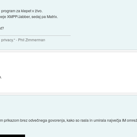
i program za klepet v živo.
eje XMPP/Jabber, sedaj pa Matrix.
nt?
ve privacy." - Phil Zimmerman
a.
im prikazom brez odvečnega govorenja, kako so rasla in umirala največja IM omrež