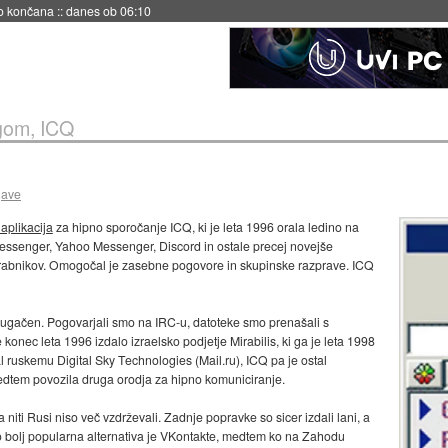
s ob 06:09
om, ICQ
jave
aplikacija
za hipno sporočanje ICQ, ki je leta 1996 orala ledino na
Messenger, Yahoo Messenger, Discord in ostale precej novejše
porabnikov. Omogočal je zasebne pogovore in skupinske razprave. ICQ
j drugačen. Pogovarjali smo na IRC-u, datoteke smo prenašali s
konec leta 1996 izdalo izraelsko podjetje Mirabilis, ki ga je leta 1998
 ruskemu Digital Sky Technologies (Mail.ru), ICQ pa je ostal
edtem povozila druga orodja za hipno komuniciranje.
a niti Rusi niso več vzdrževali. Zadnje popravke so sicer izdali lani, a
veno bolj popularna alternativa je VKontakte, medtem ko na Zahodu