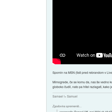
Spomin na MSN (tisti pred rebrandom v Liv
Mimogrede, če se komu da, nas še vedno komot
globoko čudil, nato pa hitel razlagati, kako 
Samael != Samuel
Zgodovina sprememb…
spremenilo:
Samael
(
25. maj 2024 ob 19:47