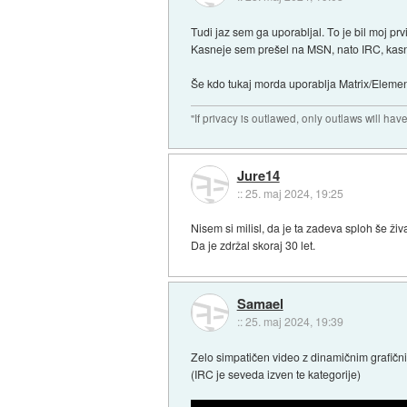
Tudi jaz sem ga uporabljal. To je bil moj prv
Kasneje sem prešel na MSN, nato IRC, kasn
Še kdo tukaj morda uporablja Matrix/Eleme
"If privacy is outlawed, only outlaws will ha
Jure14
::
25. maj 2024, 19:25
Nisem si milisl, da je ta zadeva sploh še živ
Da je zdržal skoraj 30 let.
Samael
::
25. maj 2024, 19:39
Zelo simpatičen video z dinamičnim grafičn
(IRC je seveda izven te kategorije)