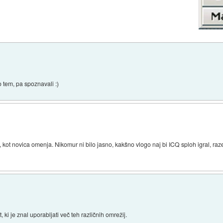
po tem, pa spoznavali :)
rc, kot novica omenja. Nikomur ni bilo jasno, kakšno vlogo naj bi ICQ sploh igral, ra
 ki je znal uporabljati več teh različnih omrežij.