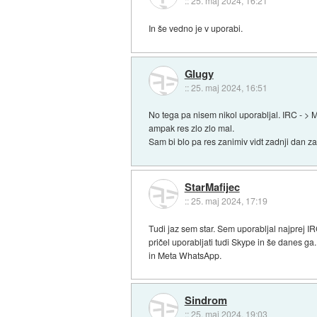
::
25. maj 2024, 16:21
In še vedno je v uporabi.
Glugy
::
25. maj 2024, 16:51
No tega pa nisem nikol uporabljal. IRC - 
ampak res zlo zlo mal.
Sam bi blo pa res zanimiv vidt zadnji dan z
StarMafijec
::
25. maj 2024, 17:19
Tudi jaz sem star. Sem uporabljal najprej 
pričel uporabljati tudi Skype in še danes 
in Meta WhatsApp.
Sindrom
::
25. maj 2024, 19:03