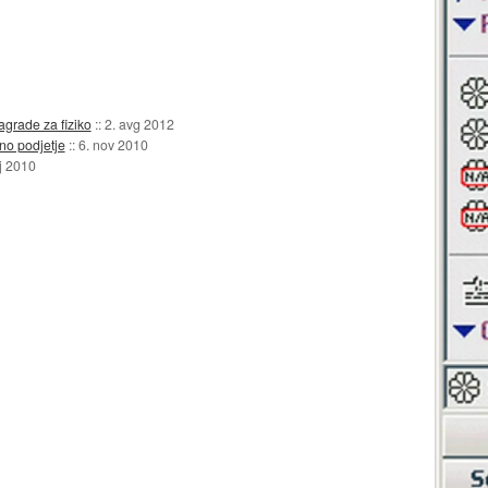
agrade za fiziko
::
2. avg 2012
no podjetje
::
6. nov 2010
j 2010