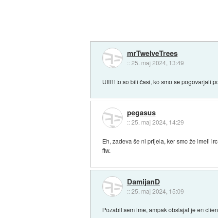
mrTwelveTrees
::
25. maj 2024, 13:49
Ufffff to so bili časi, ko smo se pogovarjali 
pegasus
::
25. maj 2024, 14:29
Eh, zadeva še ni prijela, ker smo že imeli i
ftw.
DamijanD
::
25. maj 2024, 15:09
Pozabil sem ime, ampak obstajal je en client,