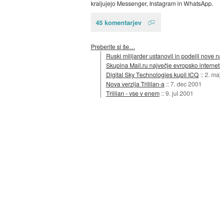
kraljujejo Messenger, Instagram in WhatsApp.
45 komentarjev
Preberite si še…
Ruski milijarder ustanovil in podelil nove n
Skupina Mail.ru največje evropsko internet
Digital Sky Technologies kupil ICQ
::
2. ma
Nova verzija Trillian-a
::
7. dec 2001
Trillian - vse v enem
::
9. jul 2001