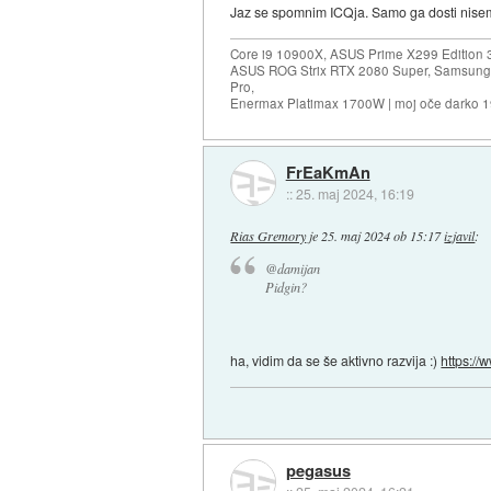
Jaz se spomnim ICQja. Samo ga dosti nise
Core i9 10900X, ASUS Prime X299 Edition 
ASUS ROG Strix RTX 2080 Super, Samsung
Pro,
Enermax Platimax 1700W | moj oče darko 
FrEaKmAn
::
25. maj 2024, 16:19
Rias Gremory
je
25. maj 2024 ob 15:17
izjavil
:
@damijan
Pidgin?
ha, vidim da se še aktivno razvija :)
https://
pegasus