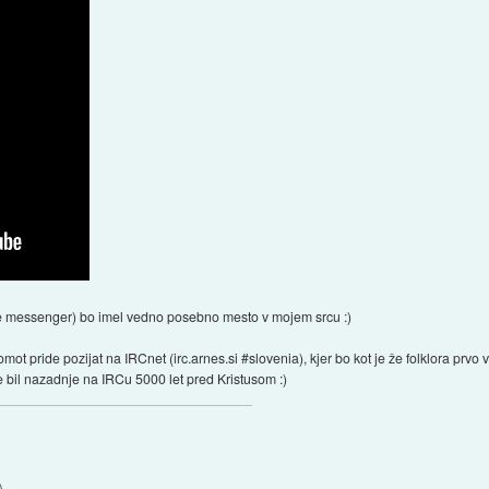
e messenger) bo imel vedno posebno mesto v mojem srcu :)
 pride pozijat na IRCnet (irc.arnes.si #slovenia), kjer bo kot je že folklora prvo 
je bil nazadnje na IRCu 5000 let pred Kristusom :)
)