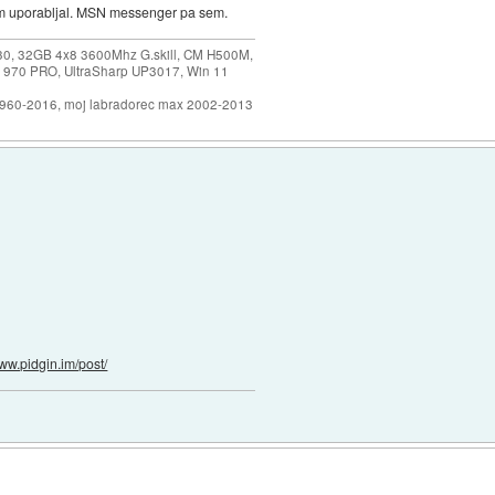
m uporabljal. MSN messenger pa sem.
30, 32GB 4x8 3600Mhz G.skill, CM H500M,
 970 PRO, UltraSharp UP3017, Win 11
1960-2016, moj labradorec max 2002-2013
www.pidgin.im/post/