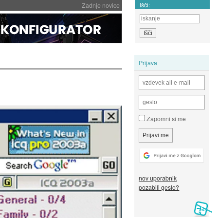
Išči:
Zadnje novice
Prijava
Zapomni si me
nov uporabnik
pozabili geslo?