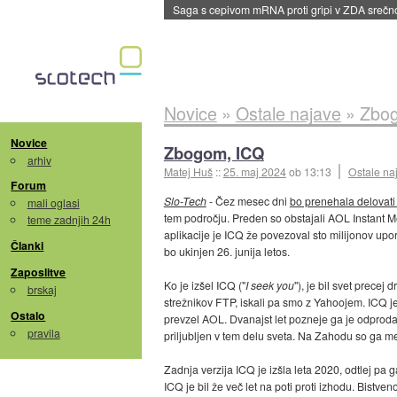
BMW v vozilih začel predvajati reklame
::
dane
Novice
»
Ostale najave
»
Zbog
Novice
Zbogom, ICQ
arhiv
Matej Huš
::
25. maj 2024
ob 13:13
Ostale na
Forum
Slo-Tech
- Čez mesec dni
bo prenehala delovati 
mali oglasi
tem področju. Preden so obstajali AOL Instant 
teme zadnjih 24h
aplikacije je ICQ že povezoval sto milijonov u
Članki
bo ukinjen 26. junija letos.
Zaposlitve
Ko je izšel ICQ ("
I seek you
"), je bil svet prece
brskaj
strežnikov FTP, iskali pa smo z Yahoojem. ICQ je 
Ostalo
prevzel AOL. Dvanajst let pozneje ga je odprodal
pravila
priljubljen v tem delu sveta. Na Zahodu so ga m
Zadnja verzija ICQ je izšla leta 2020, odtlej pa g
ICQ je bil že več let na poti proti izhodu. Bist