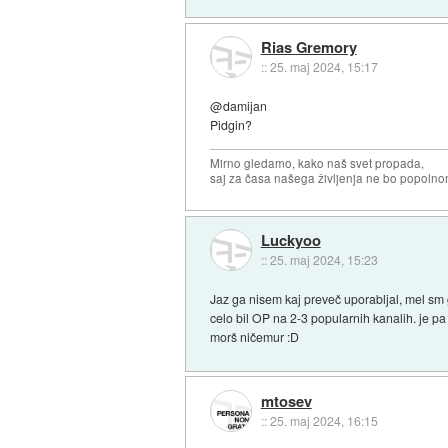
Rias Gremory
::
25. maj 2024, 15:17
@damijan
Pidgin?
Mirno gledamo, kako naš svet propada,
saj za časa našega življenja ne bo popoln
Luckyoo
::
25. maj 2024, 15:23
Jaz ga nisem kaj preveč uporabljal, mel sm g
celo bil OP na 2-3 popularnih kanalih. je p
morš ničemur :D
mtosev
::
25. maj 2024, 16:15