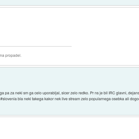
oma propadel.
a pa za neki sm ga celo uporabljal, sicer zelo redko. Pr ns je bil IRC glavni, dej
a #slovenia bla neki takega kakor nek live stream zelo popularnega osebka ali dog