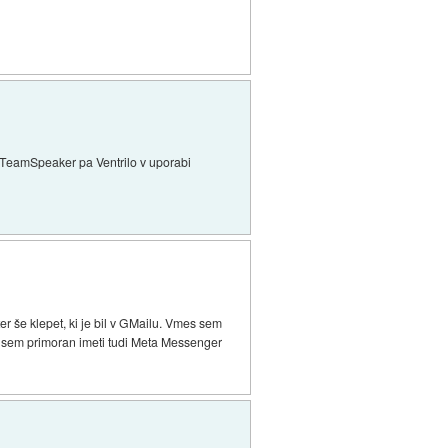
 TeamSpeaker pa Ventrilo v uporabi
r še klepet, ki je bil v GMailu. Vmes sem
i, sem primoran imeti tudi Meta Messenger