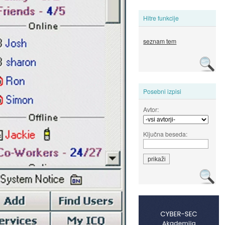
Hitre funkcije
seznam tem
Posebni izpisi
Avtor:
Ključna beseda: