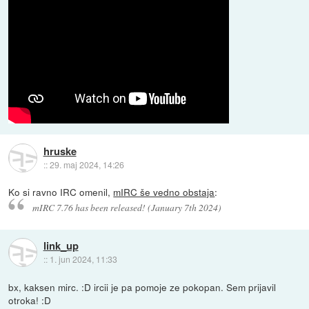
hruske
::
29. maj 2024, 14:26
Ko si ravno IRC omenil,
mIRC še vedno obstaja
:
mIRC 7.76 has been released! (January 7th 2024)
link_up
::
1. jun 2024, 11:33
bx, kaksen mirc. :D ircii je pa pomoje ze pokopan. Sem prijavil
otroka! :D