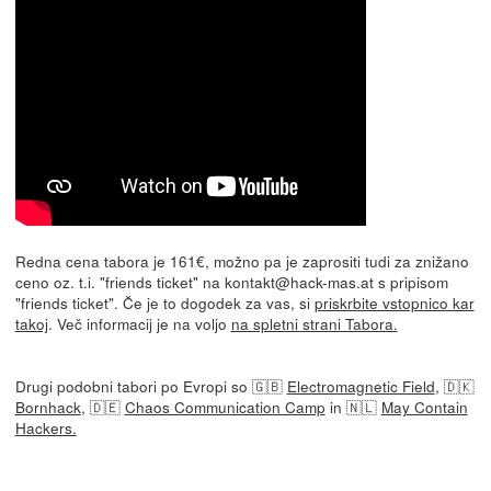
Redna cena tabora je 161€, možno pa je zaprositi tudi za znižano
ceno oz. t.i. "friends ticket" na kontakt@hack-mas.at s pripisom
"friends ticket". Če je to dogodek za vas, si
priskrbite vstopnico kar
takoj
. Več informacij je na voljo
na spletni strani Tabora.
Drugi podobni tabori po Evropi so 🇬🇧
Electromagnetic Field
, 🇩🇰
Bornhack
, 🇩🇪
Chaos Communication Camp
in 🇳🇱
May Contain
Hackers.