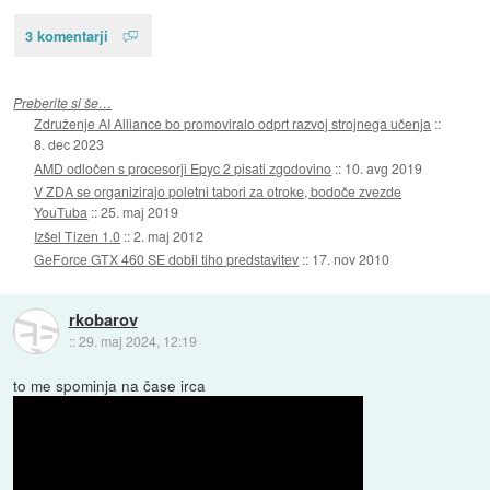
3 komentarji
Preberite si še…
Združenje AI Alliance bo promoviralo odprt razvoj strojnega učenja
::
8. dec 2023
AMD odločen s procesorji Epyc 2 pisati zgodovino
::
10. avg 2019
V ZDA se organizirajo poletni tabori za otroke, bodoče zvezde
YouTuba
::
25. maj 2019
Izšel Tizen 1.0
::
2. maj 2012
GeForce GTX 460 SE dobil tiho predstavitev
::
17. nov 2010
rkobarov
::
29. maj 2024, 12:19
to me spominja na čase irca