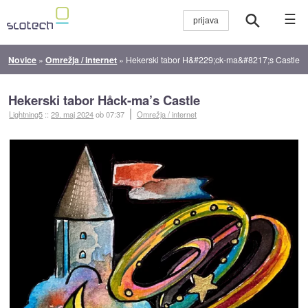
☰
Novice
»
Omrežja / internet
»
Hekerski tabor H&#229;ck-ma&#8217;s Castle
Hekerski tabor Håck-ma’s Castle
Lightning5
::
29. maj 2024
ob 07:37
Omrežja / internet