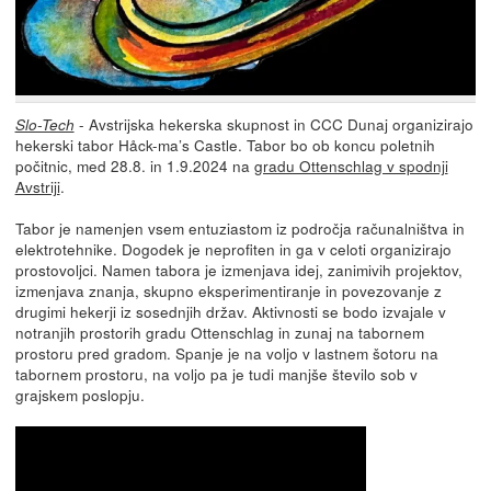
- Avstrijska hekerska skupnost in CCC Dunaj organizirajo
Slo-Tech
hekerski tabor Håck-ma’s Castle. Tabor bo ob koncu poletnih
počitnic, med 28.8. in 1.9.2024 na
gradu Ottenschlag v spodnji
Avstriji
.
Tabor je namenjen vsem entuziastom iz področja računalništva in
elektrotehnike. Dogodek je neprofiten in ga v celoti organizirajo
prostovoljci. Namen tabora je izmenjava idej, zanimivih projektov,
izmenjava znanja, skupno eksperimentiranje in povezovanje z
drugimi hekerji iz sosednjih držav. Aktivnosti se bodo izvajale v
notranjih prostorih gradu Ottenschlag in zunaj na tabornem
prostoru pred gradom. Spanje je na voljo v lastnem šotoru na
tabornem prostoru, na voljo pa je tudi manjše število sob v
grajskem poslopju.