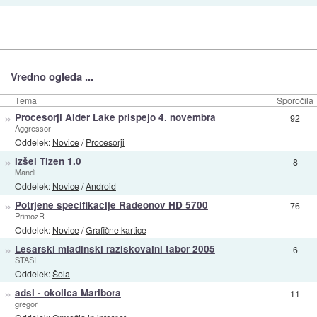
Vredno ogleda ...
Tema
Sporočila
»
Procesorji Alder Lake prispejo 4. novembra
92
Aggressor
Oddelek:
Novice
/
Procesorji
»
Izšel Tizen 1.0
8
Mandi
Oddelek:
Novice
/
Android
»
Potrjene specifikacije Radeonov HD 5700
76
PrimozR
Oddelek:
Novice
/
Grafične kartice
»
Lesarski mladinski raziskovalni tabor 2005
6
STASI
Oddelek:
Šola
»
adsl - okolica Maribora
11
gregor