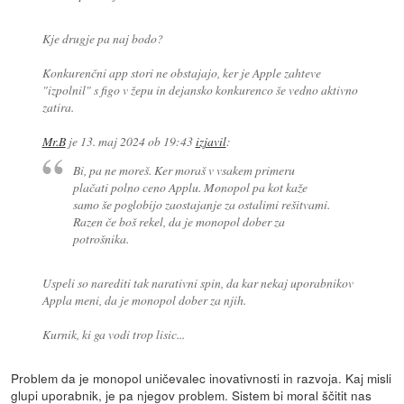
Kje drugje pa naj bodo?
Konkurenčni app stori ne obstajajo, ker je Apple zahteve
"izpolnil" s figo v žepu in dejansko konkurenco še vedno aktivno
zatira.
Mr.B
je
13. maj 2024 ob 19:43
izjavil
:
Bi, pa ne moreš. Ker moraš v vsakem primeru
plačati polno ceno Applu. Monopol pa kot kaže
samo še poglobijo zaostajanje za ostalimi rešitvami.
Razen če boš rekel, da je monopol dober za
potrošnika.
Uspeli so narediti tak narativni spin, da kar nekaj uporabnikov
Appla meni, da je monopol dober za njih.
Kurnik, ki ga vodi trop lisic...
Problem da je monopol uničevalec inovativnosti in razvoja. Kaj misli
glupi uporabnik, je pa njegov problem. Sistem bi moral ščitit nas