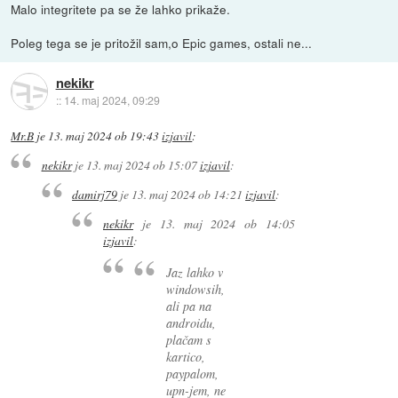
Malo integritete pa se že lahko prikaže.
Poleg tega se je pritožil sam,o Epic games, ostali ne...
nekikr
::
14. maj 2024, 09:29
Mr.B
je
13. maj 2024 ob 19:43
izjavil
:
nekikr
je
13. maj 2024 ob 15:07
izjavil
:
damirj79
je
13. maj 2024 ob 14:21
izjavil
:
nekikr
je
13. maj 2024 ob 14:05
izjavil
:
Jaz lahko v
windowsih,
ali pa na
androidu,
plačam s
kartico,
paypalom,
upn-jem, ne