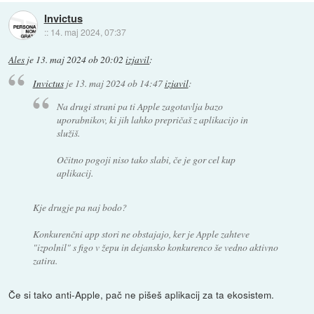
Invictus
::
14. maj 2024, 07:37
Ales
je
13. maj 2024 ob 20:02
izjavil
:
Invictus
je
13. maj 2024 ob 14:47
izjavil
:
Na drugi strani pa ti Apple zagotavlja bazo
uporabnikov, ki jih lahko prepričaš z aplikacijo in
služiš.
Očitno pogoji niso tako slabi, če je gor cel kup
aplikacij.
Kje drugje pa naj bodo?
Konkurenčni app stori ne obstajajo, ker je Apple zahteve
"izpolnil" s figo v žepu in dejansko konkurenco še vedno aktivno
zatira.
Če si tako anti-Apple, pač ne pišeš aplikacij za ta ekosistem.