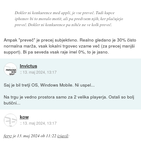
Dokler ni konkurence med appli, je vse preveč. Tudi kupce
iphonov bi to moralo motit, ali pa predvsem njih, ker plačujejo
preveč. Dokler ni konkurence pa nihče ne ve kolk preveč.
Ampak "preveč" je precej subjektivno. Realno gledano je 30% čisto
normalna marža, vsak lokalni trgovec vzame več (za precej manjši
support). Bi pa seveda vsak raje imel 0%, to je jasno.
Invictus
::
13. maj 2024, 13:17
Saj je bil tretji OS, Windows Mobile. Ni uspel...
Na trgu je vedno prostora samo za 2 velika playerja. Ostali so bolj
butični...
kow
::
13. maj 2024, 13:17
feryz
je
13. maj 2024 ob 11:22
izjavil
: