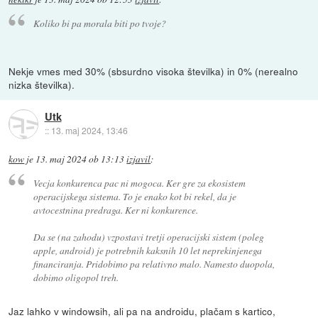
Koliko bi pa morala biti po tvoje?
Nekje vmes med 30% (sbsurdno visoka številka) in 0% (nerealno
nizka številka).
Utk
::
13. maj 2024, 13:46
kow
je
13. maj 2024 ob 13:13
izjavil
:
Vecja konkurenca pac ni mogoca. Ker gre za ekosistem
operacijskega sistema. To je enako kot bi rekel, da je
avtocestnina predraga. Ker ni konkurence.
Da se (na zahodu) vzpostavi tretji operacijski sistem (poleg
apple, android) je potrebnih kaksnih 10 let neprekinjenega
financiranja. Pridobimo pa relativno malo. Namesto duopola,
dobimo oligopol treh.
Jaz lahko v windowsih, ali pa na androidu, plačam s kartico,