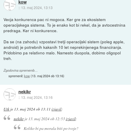
kow
::
13. maj 2024, 13:13
Vecja konkurenca pac ni mogoca. Ker gre za ekosistem
operacijskega sistema. To je enako kot bi rekel, da je avtocestnina
predraga. Ker ni konkurence.
Da se (na zahodu) vzpostavi tretji operacijski sistem (poleg apple,
android) je potrebnih kaksnih 10 let neprekinjenega financiranja.
Pridobimo pa relativno malo. Namesto duopola, dobimo oligopol
treh.
Zgodovina sprememb…
spremenil:
kow
(
13. maj 2024 ob 13:16
)
nekikr
::
13. maj 2024, 13:16
Utk
je
13. maj 2024 ob 13:11
izjavil
:
nekikr
je
13. maj 2024 ob 12:53
izjavil
:
Koliko bi pa morala biti po tvoje?