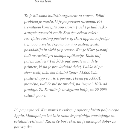
bo na tem..
To je bil samo bullshit argument za zraven. Edini
problem je marža, ki je pa povsem razumna. Pri
trenutnem konceptu app storov (vseh) je tudi težko
drugače zastaviti cenik. Sem že večkrat rekel:
razvijalec zastonj postavi svoj iFart app na največjo
tržnico na svetu. Trgovina mu jo zastonj gosti,
posodablja in skrbi za prenose. Ker je iFart zastonj
tudi ne zasluži pri nakupu aplikacije. Kako naj
potem zasluži? Teh 30% pač upošteva tudi te
primere, ki jih je prevladujoč delež. Lahko bi pa
sicer rekli, tako kot lokalni Spar: 15.000€ da
postaviš app v našo trgovino. Potem pa 5.000€
mesečno, tudi če nič ne prodaš, pa "samo" 10% od
prodaje. Za Fortnite je to sigurno bolje, za 99,99%
ostalih pa ne.
Bi, pa ne moreš. Ker moraš v vsakem primeru plačati polno ceno
Applu. Monopol pa kot kaže samo še poglobijo zaostajanje za
ostalimi rešitvami. Razen če boš rekel, da je monopol dober za
potrošnika.