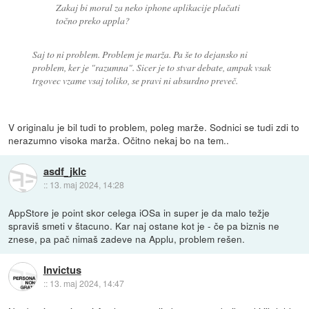
Zakaj bi moral za neko iphone aplikacije plačati
točno preko appla?
Saj to ni problem. Problem je marža. Pa še to dejansko ni
problem, ker je "razumna". Sicer je to stvar debate, ampak vsak
trgovec vzame vsaj toliko, se pravi ni absurdno preveč.
V originalu je bil tudi to problem, poleg marže. Sodnici se tudi zdi to
nerazumno visoka marža. Očitno nekaj bo na tem..
asdf_jklc
::
13. maj 2024, 14:28
AppStore je point skor celega iOSa in super je da malo težje
spraviš smeti v štacuno. Kar naj ostane kot je - če pa biznis ne
znese, pa pač nimaš zadeve na Applu, problem rešen.
Invictus
::
13. maj 2024, 14:47