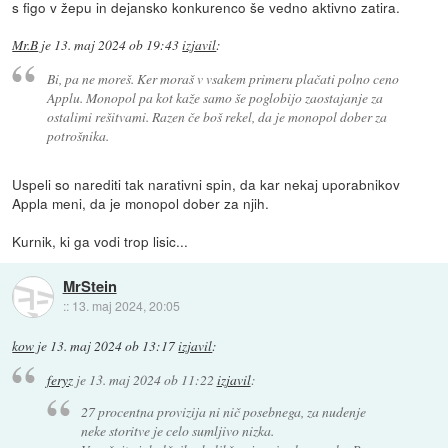
s figo v žepu in dejansko konkurenco še vedno aktivno zatira.
Mr.B
je
13. maj 2024 ob 19:43
izjavil
:
Bi, pa ne moreš. Ker moraš v vsakem primeru plačati polno ceno
Applu. Monopol pa kot kaže samo še poglobijo zaostajanje za
ostalimi rešitvami. Razen če boš rekel, da je monopol dober za
potrošnika.
Uspeli so narediti tak narativni spin, da kar nekaj uporabnikov
Appla meni, da je monopol dober za njih.
Kurnik, ki ga vodi trop lisic...
MrStein
::
13. maj 2024, 20:05
kow
je
13. maj 2024 ob 13:17
izjavil
:
feryz
je
13. maj 2024 ob 11:22
izjavil
:
27 procentna provizija ni nič posebnega, za nudenje
neke storitve je celo sumljivo nizka.