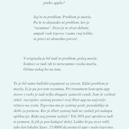
preko appla?
Saj to ni problem. Problem je marža.
Pa še to dejansko ni problem, ker je
"razumna". Sicer je to stvar debate,
ampak vsak trgovec vzame vsaj toliko,
se pravi ni absurdno preveč.
V originalu je bil tudi to problem, poleg marže.
Sodnici se tudi zdi to nerazumno visoka marža.
Očitno nekaj bo na tem..
To je bil samo bullshit argument za zraven. Edini problem je
marža, ki je pa povsem razumna. Pri trenutnem konceptu app
storov (vseh) je tudi težko drugače zastaviti cenik. Sem že večkrat
rekel: razvijalec zastonj postavi svoj iFart app na največjo
tržnico na svetu. Trgovina mu jo zastonj gosti, posodablja in
skrbi za prenose. Ker je iFart zastonj tudi ne zasluži pri nakupu
aplikacije. Kako naj potem zasluži? Teh 30% pač upošteva tudi
te primere, ki jih je prevladujoč delež. Lahko bi pa sicer rekli,
tako kot lokalni Spar: 15.000€ da postaviš app v našo trgovino.