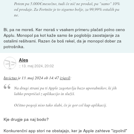
Potem pa 5.000€ mesečno, tudi če nič ne prodaš, pa "samo" 10%
od prodaje. Za Fortnite je to sigurno bolje, za 99,99% ostalih pa
ne.
Bi, pa ne moreš. Ker moraš v vsakem primeru plačati polno ceno
Applu. Monopol pa kot kaže samo še poglobijo zaostajanje za
ostalimi rešitvami. Razen če boš rekel, da je monopol dober za
potrošnika.
Ales
::
13. maj 2024, 20:02
Invictus
je
13. maj 2024 ob 14:47
izjavil
:
Na drugi strani pa ti Apple zagotavlja bazo uporabnikov, ki jih
lahko prepričaš z aplikacijo in služiš.
Očitno pogoji niso tako slabi, če je gor cel kup aplikacij.
Kje drugje pa naj bodo?
Konkurenčni app stori ne obstajajo, ker je Apple zahteve "izpolnil"