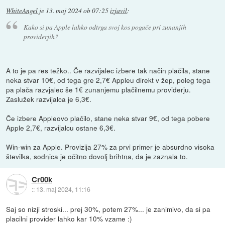
WhiteAngel
je
13. maj 2024 ob 07:25
izjavil
:
Kako si pa Apple lahko odtrga svoj kos pogače pri zunanjih
providerjih?
A to je pa res težko.. Če razvijalec izbere tak način plačila, stane
neka stvar 10€, od tega gre 2,7€ Appleu direkt v žep, poleg tega
pa plača razvjalec še 1€ zunanjemu plačilnemu providerju.
Zaslužek razvijalca je 6,3€.
Če izbere Appleovo plačilo, stane neka stvar 9€, od tega pobere
Apple 2,7€, razvijalcu ostane 6,3€.
Win-win za Apple. Provizija 27% za prvi primer je absurdno visoka
številka, sodnica je očitno dovolj brihtna, da je zaznala to.
Cr00k
::
13. maj 2024, 11:16
Saj so nizji stroski... prej 30%, potem 27%... je zanimivo, da si pa
placilni provider lahko kar 10% vzame :)