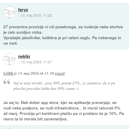
feryz
::
13. maj 2024, 11:22
27 procentna provizija ni nič posebnega, za nudenje neke storitve
je celo sumljivo nizka.
Vprašajte jabolčnike, kolikšna je pri celem ceglu. Pa nobenega to
ne moti.
nekikr
::
13. maj 2024, 11:37
Cr00k
je
13. maj 2024 ob 11:16
izjavil
:
Saj so nizji stroski... prej 30%, potem 27%... je zanimivo, da si pa
placilni provider lahko kar 10% vzame :)
Ja saj to. Nek dober app store, kjer se aplikacije preverjajo, se
nudi neka podpora, se nudi infrastruktura... bi moral računati 5%
ali manj. Provizija pri kartičnem plačilu pa ni problem če je 10%. Pa
ravno ta bi morala biti zanemarljiva.