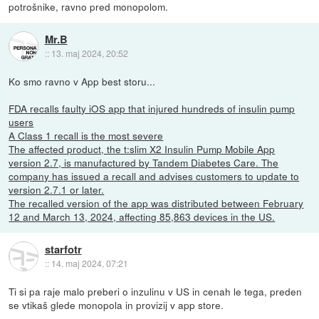
potrošnike, ravno pred monopolom.
Mr.B
::
13. maj 2024, 20:52
Ko smo ravno v App best storu...
FDA recalls faulty iOS app that injured hundreds of insulin pump
users
A Class 1 recall is the most severe
The affected product, the t:slim X2 Insulin Pump Mobile App
version 2.7, is manufactured by Tandem Diabetes Care. The
company has issued a recall and advises customers to update to
version 2.7.1 or later.
The recalled version of the app was distributed between February
12 and March 13, 2024, affecting 85,863 devices in the US.
starfotr
::
14. maj 2024, 07:21
Ti si pa raje malo preberi o inzulinu v US in cenah le tega, preden
se vtikaš glede monopola in provizij v app store.