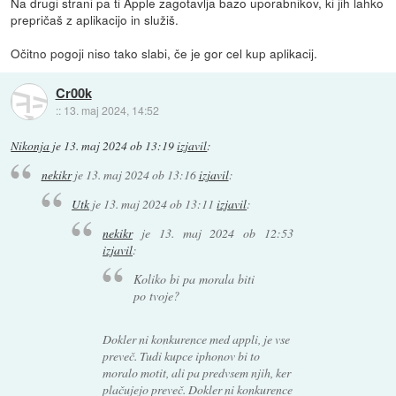
Na drugi strani pa ti Apple zagotavlja bazo uporabnikov, ki jih lahko
prepričaš z aplikacijo in služiš.
Očitno pogoji niso tako slabi, če je gor cel kup aplikacij.
Cr00k
::
13. maj 2024, 14:52
Nikonja
je
13. maj 2024 ob 13:19
izjavil
:
nekikr
je
13. maj 2024 ob 13:16
izjavil
:
Utk
je
13. maj 2024 ob 13:11
izjavil
:
nekikr
je
13. maj 2024 ob 12:53
izjavil
:
Koliko bi pa morala biti
po tvoje?
Dokler ni konkurence med appli, je vse
preveč. Tudi kupce iphonov bi to
moralo motit, ali pa predvsem njih, ker
plačujejo preveč. Dokler ni konkurence