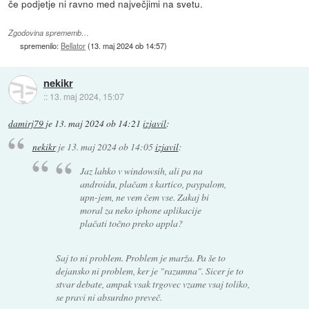
če podjetje ni ravno med največjimi na svetu.
Zgodovina sprememb…
spremenilo:
Bellator
(
13. maj 2024 ob 14:57
)
nekikr
::
13. maj 2024, 15:07
damirj79
je
13. maj 2024 ob 14:21
izjavil
:
nekikr
je
13. maj 2024 ob 14:05
izjavil
:
Jaz lahko v windowsih, ali pa na
androidu, plačam s kartico, paypalom,
upn-jem, ne vem čem vse. Zakaj bi
moral za neko iphone aplikacije
plačati točno preko appla?
Saj to ni problem. Problem je marža. Pa še to
dejansko ni problem, ker je "razumna". Sicer je to
stvar debate, ampak vsak trgovec vzame vsaj toliko,
se pravi ni absurdno preveč.