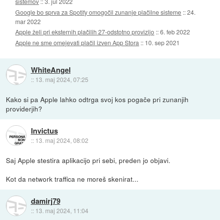
sistemov
::
3. jul 2022
Google bo sprva za Spotify omogočil zunanje plačilne sisteme
::
24.
mar 2022
Apple želi pri eksternih plačilih 27-odstotno provizijo
::
6. feb 2022
Apple ne sme omejevati plačil izven App Stora
::
10. sep 2021
WhiteAngel
::
13. maj 2024, 07:25
Kako si pa Apple lahko odtrga svoj kos pogače pri zunanjih
providerjih?
Invictus
::
13. maj 2024, 08:02
Saj Apple stestira aplikacijo pri sebi, preden jo objavi.
Kot da network traffica ne moreš skenirat...
damirj79
::
13. maj 2024, 11:04