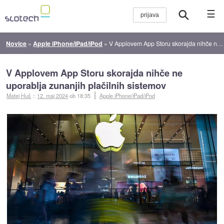
☰
Novice
»
Apple iPhone/iPad/iPod
»
V Applovem App Storu skorajda nihče ne uporablja zunanjih plačilnih sistemov
V Applovem App Storu skorajda nihče ne
uporablja zunanjih plačilnih sistemov
Matej Huš
::
12. maj 2024
ob 18:35
Apple iPhone/iPad/iPod