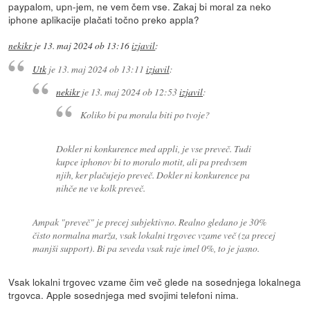
paypalom, upn-jem, ne vem čem vse. Zakaj bi moral za neko
iphone aplikacije plačati točno preko appla?
nekikr
je
13. maj 2024 ob 13:16
izjavil
:
Utk
je
13. maj 2024 ob 13:11
izjavil
:
nekikr
je
13. maj 2024 ob 12:53
izjavil
:
Koliko bi pa morala biti po tvoje?
Dokler ni konkurence med appli, je vse preveč. Tudi
kupce iphonov bi to moralo motit, ali pa predvsem
njih, ker plačujejo preveč. Dokler ni konkurence pa
nihče ne ve kolk preveč.
Ampak "preveč" je precej subjektivno. Realno gledano je 30%
čisto normalna marža, vsak lokalni trgovec vzame več (za precej
manjši support). Bi pa seveda vsak raje imel 0%, to je jasno.
Vsak lokalni trgovec vzame čim več glede na sosednjega lokalnega
trgovca. Apple sosednjega med svojimi telefoni nima.