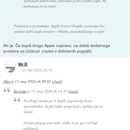
Vprašajte jabolčnike, kolikšna je pri celem ceglu. Pa
nobenega to ne moti.
Primerjava je neumna. Apple ti sicer krepko zaracuna hw,
vendar dobis tudi prostor v oblaku, posodabljanje os ipd.
No ja. Če kupiš drugo Apple napravo, ne dobiš dodatnega
prostora na (i)cloud. (razen v določenih pogojih)
Mr.B
::
13. maj 2024, 20:10
Ales
je
13. maj 2024 ob 20:02
izjavil
:
Invictus
je
13. maj 2024 ob 14:47
izjavil
:
Na drugi strani pa ti Apple zagotavlja bazo
uporabnikov, ki jih lahko prepričaš z aplikacijo in
služiš.
Očitno pogoji niso tako slabi, če je gor cel kup
aplikacij.