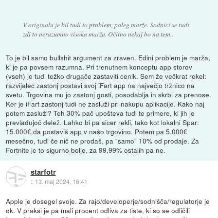
V originalu je bil tudi to problem, poleg marže. Sodnici se tudi
zdi to nerazumno visoka marža. Očitno nekaj bo na tem..
To je bil samo bullshit argument za zraven. Edini problem je marža,
ki je pa povsem razumna. Pri trenutnem konceptu app storov
(vseh) je tudi težko drugače zastaviti cenik. Sem že večkrat rekel:
razvijalec zastonj postavi svoj iFart app na največjo tržnico na
svetu. Trgovina mu jo zastonj gosti, posodablja in skrbi za prenose.
Ker je iFart zastonj tudi ne zasluži pri nakupu aplikacije. Kako naj
potem zasluži? Teh 30% pač upošteva tudi te primere, ki jih je
prevladujoč delež. Lahko bi pa sicer rekli, tako kot lokalni Spar:
15.000€ da postaviš app v našo trgovino. Potem pa 5.000€
mesečno, tudi če nič ne prodaš, pa "samo" 10% od prodaje. Za
Fortnite je to sigurno bolje, za 99,99% ostalih pa ne.
starfotr
::
13. maj 2024, 16:41
Apple je dosegel svoje. Za rajo/developerje/sodnišča/regulatorje je
ok. V praksi je pa mali procent odliva za tiste, ki so se odličili