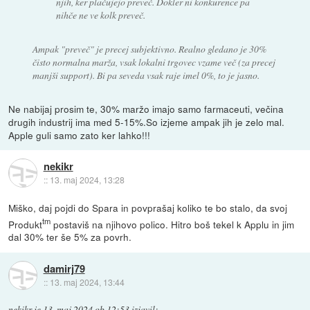
njih, ker plačujejo preveč. Dokler ni konkurence pa
nihče ne ve kolk preveč.
Ampak "preveč" je precej subjektivno. Realno gledano je 30%
čisto normalna marža, vsak lokalni trgovec vzame več (za precej
manjši support). Bi pa seveda vsak raje imel 0%, to je jasno.
Ne nabijaj prosim te, 30% maržo imajo samo farmaceuti, večina
drugih industrij ima med 5-15%.So izjeme ampak jih je zelo mal.
Apple guli samo zato ker lahko!!!
nekikr
::
13. maj 2024, 13:28
Miško, daj pojdi do Spara in povprašaj koliko te bo stalo, da svoj
tm
Produkt
postaviš na njihovo polico. Hitro boš tekel k Applu in jim
dal 30% ter še 5% za povrh.
damirj79
::
13. maj 2024, 13:44
nekikr
je
13. maj 2024 ob 12:53
izjavil
: