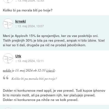
::
13. maj 2024, 12:53
Koliko bi pa morala biti po tvoje?
krneki
::
13. maj 2024, 13:07
Meni je Applovih 15% še sprejemljivo, ker za vse poskrbijo oni.
Tistih prejšnjih 30% je bila pa res preveč, ampak ni bilo izbire. Vzel
si kar so ti dali, drugače pa nič ne prodaš jabolčnikom.
Utk
::
13. maj 2024, 13:11
nekikr
je
13. maj 2024 ob 12:53
izjavil
:
Koliko bi pa morala biti po tvoje?
Dokler ni konkurence med appli, je vse preveč. Tudi kupce iphonov
bi to moralo motit, ali pa predvsem njih, ker plačujejo preveč.
Dokler ni konkurence pa nihče ne ve kolk preveč.