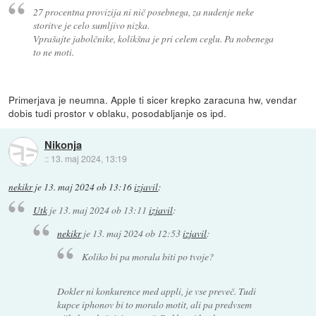
27 procentna provizija ni nič posebnega, za nudenje neke
storitve je celo sumljivo nizka.
Vprašajte jabolčnike, kolikšna je pri celem ceglu. Pa nobenega
to ne moti.
Primerjava je neumna. Apple ti sicer krepko zaracuna hw, vendar
dobis tudi prostor v oblaku, posodabljanje os ipd.
Nikonja
::
13. maj 2024, 13:19
nekikr
je
13. maj 2024 ob 13:16
izjavil
:
Utk
je
13. maj 2024 ob 13:11
izjavil
:
nekikr
je
13. maj 2024 ob 12:53
izjavil
:
Koliko bi pa morala biti po tvoje?
Dokler ni konkurence med appli, je vse preveč. Tudi
kupce iphonov bi to moralo motit, ali pa predvsem