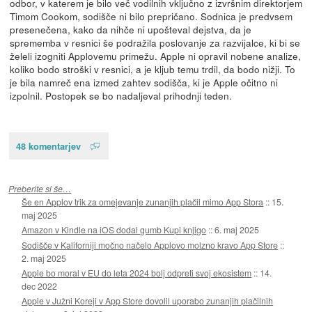
odbor, v katerem je bilo več vodilnih vključno z izvršnim direktorjem
Timom Cookom, sodišče ni bilo prepričano. Sodnica je predvsem
presenečena, kako da nihče ni upošteval dejstva, da je
sprememba v resnici še podražila poslovanje za razvijalce, ki bi se
želeli izogniti Applovemu primežu. Apple ni opravil nobene analize,
koliko bodo stroški v resnici, a je kljub temu trdil, da bodo nižji. To
je bila namreč ena izmed zahtev sodišča, ki je Apple očitno ni
izpolnil. Postopek se bo nadaljeval prihodnji teden.
48 komentarjev
Preberite si še…
Še en Applov trik za omejevanje zunanjih plačil mimo App Stora
::
15.
maj 2025
Amazon v Kindle na iOS dodal gumb Kupi knjigo
::
6. maj 2025
Sodišče v Kaliforniji močno načelo Applovo molzno kravo App Store
::
2. maj 2025
Apple bo moral v EU do leta 2024 bolj odpreti svoj ekosistem
::
14.
dec 2022
Apple v Južni Koreji v App Store dovolil uporabo zunanjih plačilnih