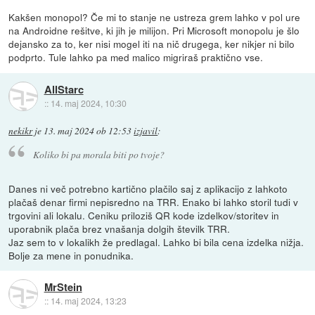
Kakšen monopol? Če mi to stanje ne ustreza grem lahko v pol ure
na Androidne rešitve, ki jih je milijon. Pri Microsoft monopolu je šlo
dejansko za to, ker nisi mogel iti na nič drugega, ker nikjer ni bilo
podprto. Tule lahko pa med malico migriraš praktično vse.
AllStarc
::
14. maj 2024, 10:30
nekikr
je
13. maj 2024 ob 12:53
izjavil
:
Koliko bi pa morala biti po tvoje?
Danes ni več potrebno kartično plačilo saj z aplikacijo z lahkoto
plačaš denar firmi nepisredno na TRR. Enako bi lahko storil tudi v
trgovini ali lokalu. Ceniku priloziš QR kode izdelkov/storitev in
uporabnik plača brez vnašanja dolgih številk TRR.
Jaz sem to v lokalikh že predlagal. Lahko bi bila cena izdelka nižja.
Bolje za mene in ponudnika.
MrStein
::
14. maj 2024, 13:23