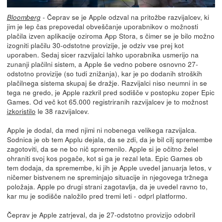
- Čeprav se je Apple odzval na pritožbe razvijalcev, ki
Bloomberg
jim je lep čas prepovedal obveščanje uporabnikov o možnosti
plačila izven aplikacije oziroma App Stora, s čimer se je bilo možno
izogniti plačilu 30-odstotne provizije, je odziv vse prej kot
uporaben. Sedaj sicer razvijalci lahko uporabnika usmerijo na
zunanji plačilni sistem, a Apple še vedno pobere osnovno 27-
odstotno provizije (so tudi znižanja), kar je po dodanih stroških
plačilnega sistema skupaj še dražje. Razvijalci niso neumni in se
tega ne gredo, je Apple razkril pred sodišče v postopku zoper Epic
Games. Od več kot 65.000 registriranih razvijalcev je to možnost
izkoristilo
le 38 razvijalcev.
Apple je dodal, da med njimi ni nobenega velikega razvijalca.
Sodnica je ob tem Applu dejala, da se zdi, da je bil cilj spremembe
zagotoviti, da se ne bo nič spremenilo. Apple si je očitno želel
ohraniti svoj kos pogače, kot si ga je rezal leta. Epic Games ob
tem dodaja, da spremembe, ki jih je Apple uvedel januarja letos, v
ničemer bistvenem ne spreminjajo situacije in njegovega tržnega
položaja. Apple po drugi strani zagotavlja, da je uvedel ravno to,
kar mu je sodišče naložilo pred tremi leti - odprl platformo.
Čeprav je Apple zatrjeval, da je 27-odstotno provizijo odobril