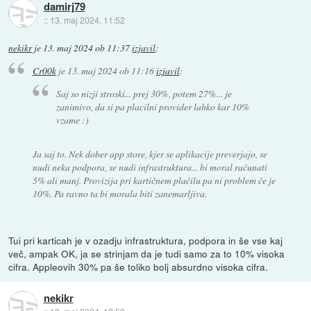
damirj79
::
13. maj 2024, 11:52
nekikr
je
13. maj 2024 ob 11:37
izjavil
:
Cr00k
je
13. maj 2024 ob 11:16
izjavil
:
Saj so nizji stroski... prej 30%, potem 27%... je
zanimivo, da si pa placilni provider lahko kar 10%
vzame :)
Ja saj to. Nek dober app store, kjer se aplikacije preverjajo, se
nudi neka podpora, se nudi infrastruktura... bi moral računati
5% ali manj. Provizija pri kartičnem plačilu pa ni problem če je
10%. Pa ravno ta bi morala biti zanemarljiva.
Tui pri karticah je v ozadju infrastruktura, podpora in še vse kaj
več, ampak OK, ja se strinjam da je tudi samo za to 10% visoka
cifra. Appleovih 30% pa še toliko bolj absurdno visoka cifra.
nekikr