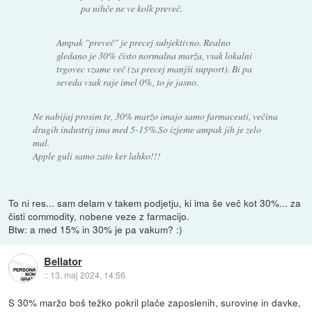
pa nihče ne ve kolk preveč.
Ampak "preveč" je precej subjektivno. Realno
gledano je 30% čisto normalna marža, vsak lokalni
trgovec vzame več (za precej manjši support). Bi pa
seveda vsak raje imel 0%, to je jasno.
Ne nabijaj prosim te, 30% maržo imajo samo farmaceuti, večina
drugih industrij ima med 5-15%.So izjeme ampak jih je zelo
mal.
Apple guli samo zato ker lahko!!!
To ni res... sam delam v takem podjetju, ki ima še več kot 30%... za
čisti commodity, nobene veze z farmacijo.
Btw: a med 15% in 30% je pa vakum? :)
Bellator
::
13. maj 2024, 14:56
S 30% maržo boš težko pokril plače zaposlenih, surovine in davke,