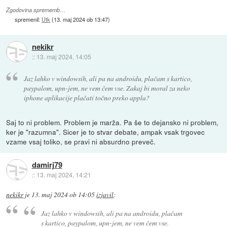
Zgodovina sprememb…
spremenil:
Utk
(
13. maj 2024 ob 13:47
)
nekikr
::
13. maj 2024, 14:05
Jaz lahko v windowsih, ali pa na androidu, plačam s kartico,
paypalom, upn-jem, ne vem čem vse. Zakaj bi moral za neko
iphone aplikacije plačati točno preko appla?
Saj to ni problem. Problem je marža. Pa še to dejansko ni problem,
ker je "razumna". Sicer je to stvar debate, ampak vsak trgovec
vzame vsaj toliko, se pravi ni absurdno preveč.
damirj79
::
13. maj 2024, 14:21
nekikr
je
13. maj 2024 ob 14:05
izjavil
:
Jaz lahko v windowsih, ali pa na androidu, plačam
s kartico, paypalom, upn-jem, ne vem čem vse.