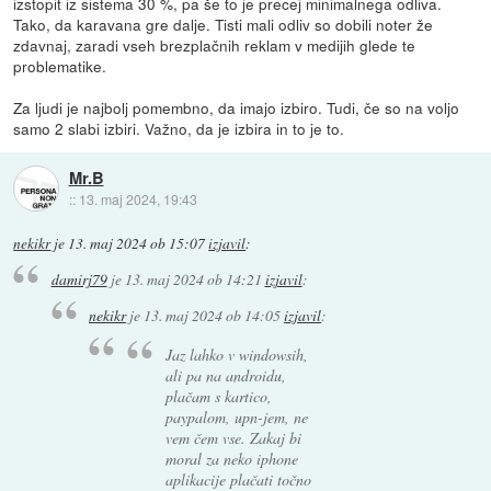
izstopit iz sistema 30 %, pa še to je precej minimalnega odliva.
Tako, da karavana gre dalje. Tisti mali odliv so dobili noter že
zdavnaj, zaradi vseh brezplačnih reklam v medijih glede te
problematike.
Za ljudi je najbolj pomembno, da imajo izbiro. Tudi, če so na voljo
samo 2 slabi izbiri. Važno, da je izbira in to je to.
Mr.B
::
13. maj 2024, 19:43
nekikr
je
13. maj 2024 ob 15:07
izjavil
:
damirj79
je
13. maj 2024 ob 14:21
izjavil
:
nekikr
je
13. maj 2024 ob 14:05
izjavil
:
Jaz lahko v windowsih,
ali pa na androidu,
plačam s kartico,
paypalom, upn-jem, ne
vem čem vse. Zakaj bi
moral za neko iphone
aplikacije plačati točno