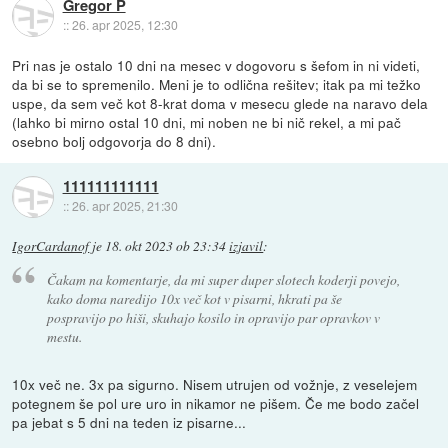
Gregor P
::
26. apr 2025, 12:30
Pri nas je ostalo 10 dni na mesec v dogovoru s šefom in ni videti,
da bi se to spremenilo. Meni je to odlična rešitev; itak pa mi težko
uspe, da sem več kot 8-krat doma v mesecu glede na naravo dela
(lahko bi mirno ostal 10 dni, mi noben ne bi nič rekel, a mi pač
osebno bolj odgovorja do 8 dni).
111111111111
::
26. apr 2025, 21:30
IgorCardanof
je
18. okt 2023 ob 23:34
izjavil
:
Čakam na komentarje, da mi super duper slotech koderji povejo,
kako doma naredijo 10x več kot v pisarni, hkrati pa še
pospravijo po hiši, skuhajo kosilo in opravijo par opravkov v
mestu.
10x več ne. 3x pa sigurno. Nisem utrujen od vožnje, z veselejem
potegnem še pol ure uro in nikamor ne pišem. Če me bodo začel
pa jebat s 5 dni na teden iz pisarne...