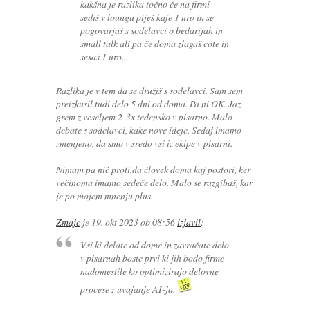
kakšna je razlika točno če na firmi
sediš v loungu piješ kafe 1 uro in se
pogovarjaš s sodelavci o bedarijah in
small talk ali pa če doma zlagaš cote in
sesaš 1 uro...
Razlika je v tem da se družiš s sodelavci. Sam sem
preizkusil tudi delo 5 dni od doma. Pa ni OK. Jaz
grem z veseljem 2-3x tedensko v pisarno. Malo
debate s sodelavci, kake nove ideje. Sedaj imamo
zmenjeno, da smo v sredo vsi iz ekipe v pisarni.
Nimam pa nič proti,da človek doma kaj postori, ker
večinoma imamo sedeče delo. Malo se razgibaš, kar
je po mojem mnenju plus.
Zmajc
je
19. okt 2023 ob 08:56
izjavil
:
Vsi ki delate od dome in zavračate delo
v pisarnah boste prvi ki jih bodo firme
nadomestile ko optimizirajo delovne
procese z uvajanje AI-ja.