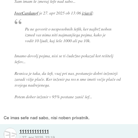
Sam imam še zmeraj šefe nad sabo...
IgorCardanof
je
27. apr 2025 ob 13:06
izjavil
:
Pa ne govorit o nesposobnih šefih, ker najbrž noben
izmed vas nima niti najmanjšega pojma, kako je
vodit 10 ljudi, kaj šele 1000 ali pa 10k.
Imamo dovolj pojma, nisi se ti čudežno pokazal kot rešitelj
šefov...
Resnica je taka, da šefi, vsaj pri nas, postanejo dobri inženirji
zaradi višje plače. Ker inženir pa res n sme imeti večje plače od
svojega nadrejenega.
Potem dober inženir v 95% postane zanič šef...
Ce imas sefe nad sabo, nisi noben privatnik.
111111111111
::
27. apr 2025, 23:19