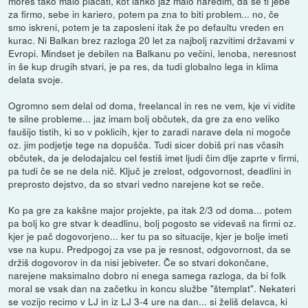
moreš tako malo plačati, kot lahko jaz malo naredim, da se ti jebe
za firmo, sebe in kariero, potem pa zna to biti problem... no, če
smo iskreni, potem je ta zaposleni itak že po defaultu vreden en
kurac. Ni Balkan brez razloga 20 let za najbolj razvitimi državami v
Evropi. Mindset je debilen na Balkanu po večini, lenoba, neresnost
in še kup drugih stvari, je pa res, da tudi globalno lega in klima
delata svoje.
Ogromno sem delal od doma, freelancal in res ne vem, kje vi vidite
te silne probleme... jaz imam bolj občutek, da gre za eno veliko
faušijo tistih, ki so v poklicih, kjer to zaradi narave dela ni mogoče
oz. jim podjetje tege na dopušča. Tudi sicer dobiš pri nas včasih
občutek, da je delodajalcu cel festiš imet ljudi čim dlje zaprte v firmi,
pa tudi če se ne dela nič. Ključ je zrelost, odgovornost, deadlini in
preprosto dejstvo, da so stvari vedno narejene kot se reče.
Ko pa gre za kakšne major projekte, pa itak 2/3 od doma... potem
pa bolj ko gre stvar k deadlinu, bolj pogosto se videvaš na firmi oz.
kjer je pač dogovorjeno... ker tu pa so situacije, kjer je bolje imeti
vse na kupu. Predpogoj za vse pa je resnost, odgovornost, da se
držiš dogovorov in da nisi jebiveter. Če so stvari dokončane,
narejene maksimalno dobro ni enega samega razloga, da bi folk
moral se vsak dan na začetku in koncu službe "štemplat". Nekateri
se vozijo recimo v LJ in iz LJ 3-4 ure na dan... si želiš delavca, ki