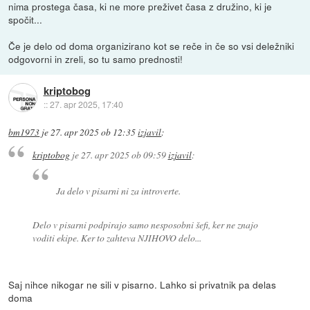
nima prostega časa, ki ne more preživet časa z družino, ki je
spočit...
Če je delo od doma organizirano kot se reče in če so vsi deležniki
odgovorni in zreli, so tu samo prednosti!
kriptobog
::
27. apr 2025, 17:40
bm1973
je
27. apr 2025 ob 12:35
izjavil
:
kriptobog
je
27. apr 2025 ob 09:59
izjavil
:
Ja delo v pisarni ni za introverte.
Delo v pisarni podpirajo samo nesposobni šefi, ker ne znajo
voditi ekipe. Ker to zahteva NJIHOVO delo...
Saj nihce nikogar ne sili v pisarno. Lahko si privatnik pa delas
doma