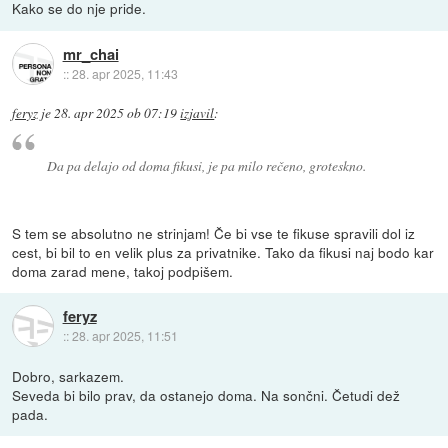
Kako se do nje pride.
mr_chai
::
28. apr 2025, 11:43
feryz
je
28. apr 2025 ob 07:19
izjavil
:
Da pa delajo od doma fikusi, je pa milo rečeno, groteskno.
S tem se absolutno ne strinjam! Če bi vse te fikuse spravili dol iz
cest, bi bil to en velik plus za privatnike. Tako da fikusi naj bodo kar
doma zarad mene, takoj podpišem.
feryz
::
28. apr 2025, 11:51
Dobro, sarkazem.
Seveda bi bilo prav, da ostanejo doma. Na sončni. Četudi dež
pada.