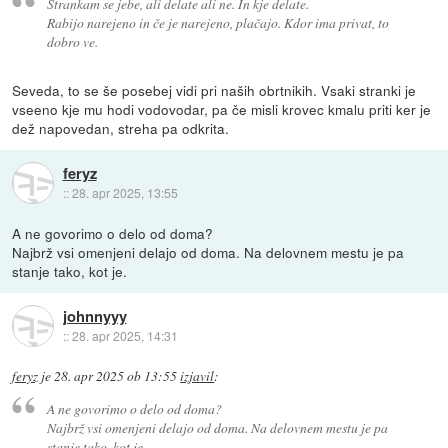
Strankam se jebe, ali delate ali ne. In kje delate.
Rabijo narejeno in če je narejeno, plačajo. Kdor ima privat, to
dobro ve.
Seveda, to se še posebej vidi pri naših obrtnikih. Vsaki stranki je
vseeno kje mu hodi vodovodar, pa če misli krovec kmalu priti ker je
dež napovedan, streha pa odkrita.
feryz
::
28. apr 2025, 13:55
A ne govorimo o delo od doma?
Najbrž vsi omenjeni delajo od doma. Na delovnem mestu je pa
stanje tako, kot je.
johnnyyy
::
28. apr 2025, 14:31
feryz
je
28. apr 2025 ob 13:55
izjavil
:
A ne govorimo o delo od doma?
Najbrž vsi omenjeni delajo od doma. Na delovnem mestu je pa
stanje tako, kot je.