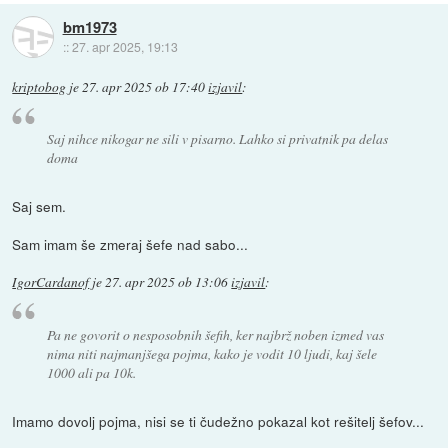
bm1973
::
27. apr 2025, 19:13
kriptobog
je
27. apr 2025 ob 17:40
izjavil
:
Saj nihce nikogar ne sili v pisarno. Lahko si privatnik pa delas
doma
Saj sem.
Sam imam še zmeraj šefe nad sabo...
IgorCardanof
je
27. apr 2025 ob 13:06
izjavil
:
Pa ne govorit o nesposobnih šefih, ker najbrž noben izmed vas
nima niti najmanjšega pojma, kako je vodit 10 ljudi, kaj šele
1000 ali pa 10k.
Imamo dovolj pojma, nisi se ti čudežno pokazal kot rešitelj šefov...