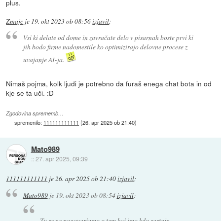
plus.
Zmajc
je
19. okt 2023 ob 08:56
izjavil
:
Vsi ki delate od dome in zavračate delo v pisarnah boste prvi ki
jih bodo firme nadomestile ko optimizirajo delovne procese z
uvajanje AI-ja.
Nimaš pojma, kolk ljudi je potrebno da furaš enega chat bota in od
kje se ta uči. :D
Zgodovina sprememb…
spremenilo:
111111111111
(
26. apr 2025 ob 21:40
)
Mato989
::
27. apr 2025, 09:39
111111111111
je
26. apr 2025 ob 21:40
izjavil
:
Mato989
je
19. okt 2023 ob 08:54
izjavil
:
Tu se ne pogovarjamo o tem kaj ima kdo zastojn...