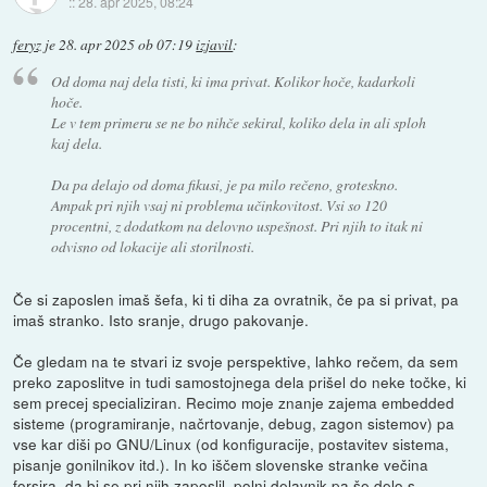
::
28. apr 2025, 08:24
feryz
je
28. apr 2025 ob 07:19
izjavil
:
Od doma naj dela tisti, ki ima privat. Kolikor hoče, kadarkoli
hoče.
Le v tem primeru se ne bo nihče sekiral, koliko dela in ali sploh
kaj dela.
Da pa delajo od doma fikusi, je pa milo rečeno, groteskno.
Ampak pri njih vsaj ni problema učinkovitost. Vsi so 120
procentni, z dodatkom na delovno uspešnost. Pri njih to itak ni
odvisno od lokacije ali storilnosti.
Če si zaposlen imaš šefa, ki ti diha za ovratnik, če pa si privat, pa
imaš stranko. Isto sranje, drugo pakovanje.
Če gledam na te stvari iz svoje perspektive, lahko rečem, da sem
preko zaposlitve in tudi samostojnega dela prišel do neke točke, ki
sem precej specializiran. Recimo moje znanje zajema embedded
sisteme (programiranje, načrtovanje, debug, zagon sistemov) pa
vse kar diši po GNU/Linux (od konfiguracije, postavitev sistema,
pisanje gonilnikov itd.). In ko iščem slovenske stranke večina
forsira, da bi se pri njih zaposlil, polni delavnik pa še delo s