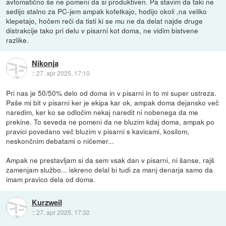
avtomatično še ne pomeni da si produktiven. Pa stavim da taki ne
sedijo stalno za PC-jem ampak kofetkajo, hodijo okoli ,na veliko
klepetajo, hočem reči da tisti ki se mu ne da delat najde druge
distrakcije tako pri delu v pisarni kot doma, ne vidim bistvene
razlike.
Nikonja
::
27. apr 2025, 17:10
Pri nas je 50/50% delo od doma in v pisarni in to mi super ustreza.
Paše mi bit v pisarni ker je ekipa kar ok, ampak doma dejansko več
naredim, ker ko se odločim nekaj naredit ni nobenega da me
prekine. To seveda ne pomeni da ne bluzim kdaj doma, ampak po
pravici povedano več bluzim v pisarni s kavicami, kosilom,
neskončnim debatami o ničemer...
Ampak ne prestavljam si da sem vsak dan v pisarni, ni šanse, rajš
zamenjam službo... iskreno delal bi tudi za manj denarja samo da
imam pravico dela od doma.
Kurzweil
::
27. apr 2025, 17:32