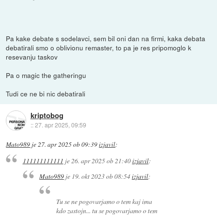
Pa kake debate s sodelavci, sem bil oni dan na firmi, kaka debata
debatirali smo o oblivionu remaster, to pa je res pripomoglo k
resevanju taskov
Pa o magic the gatheringu
Tudi ce ne bi nic debatirali
kriptobog
::
27. apr 2025, 09:59
Mato989
je
27. apr 2025 ob 09:39
izjavil
:
111111111111
je
26. apr 2025 ob 21:40
izjavil
:
Mato989
je
19. okt 2023 ob 08:54
izjavil
:
Tu se ne pogovarjamo o tem kaj ima
kdo zastojn... tu se pogovarjamo o tem