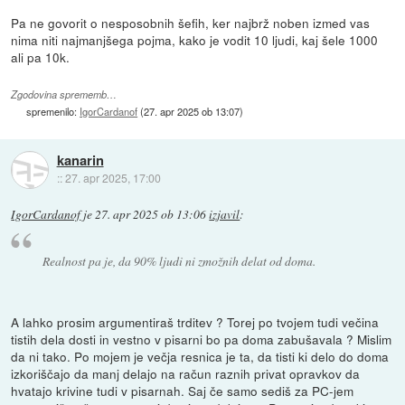
Pa ne govorit o nesposobnih šefih, ker najbrž noben izmed vas
nima niti najmanjšega pojma, kako je vodit 10 ljudi, kaj šele 1000
ali pa 10k.
Zgodovina sprememb…
spremenilo:
IgorCardanof
(
27. apr 2025 ob 13:07
)
kanarin
::
27. apr 2025, 17:00
IgorCardanof
je
27. apr 2025 ob 13:06
izjavil
:
Realnost pa je, da 90% ljudi ni zmožnih delat od doma.
A lahko prosim argumentiraš trditev ? Torej po tvojem tudi večina
tistih dela dosti in vestno v pisarni bo pa doma zabušavala ? Mislim
da ni tako. Po mojem je večja resnica je ta, da tisti ki delo do doma
izkoriščajo da manj delajo na račun raznih privat opravkov da
hvatajo krivine tudi v pisarnah. Saj če samo sediš za PC-jem