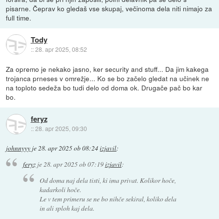
pisarne. Čeprav ko gledaš vse skupaj, večinoma dela niti nimajo za
full time.
Tody
::
28. apr 2025, 08:52
Za opremo je nekako jasno, ker security and stuff... Da jim kakega
trojanca prneses v omrežje... Ko se bo začelo gledat na učinek ne
na toploto sedeža bo tudi delo od doma ok. Drugače pač bo kar
bo.
feryz
::
28. apr 2025, 09:30
johnnyyy
je
28. apr 2025 ob 08:24
izjavil
:
feryz
je
28. apr 2025 ob 07:19
izjavil
:
Od doma naj dela tisti, ki ima privat. Kolikor hoče,
kadarkoli hoče.
Le v tem primeru se ne bo nihče sekiral, koliko dela
in ali sploh kaj dela.