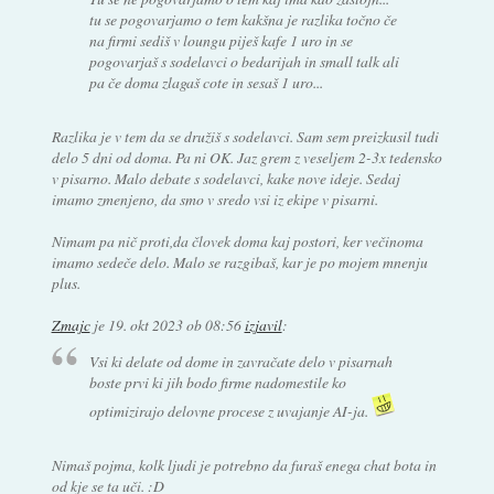
tu se pogovarjamo o tem kakšna je razlika točno če
na firmi sediš v loungu piješ kafe 1 uro in se
pogovarjaš s sodelavci o bedarijah in small talk ali
pa če doma zlagaš cote in sesaš 1 uro...
Razlika je v tem da se družiš s sodelavci. Sam sem preizkusil tudi
delo 5 dni od doma. Pa ni OK. Jaz grem z veseljem 2-3x tedensko
v pisarno. Malo debate s sodelavci, kake nove ideje. Sedaj
imamo zmenjeno, da smo v sredo vsi iz ekipe v pisarni.
Nimam pa nič proti,da človek doma kaj postori, ker večinoma
imamo sedeče delo. Malo se razgibaš, kar je po mojem mnenju
plus.
Zmajc
je
19. okt 2023 ob 08:56
izjavil
:
Vsi ki delate od dome in zavračate delo v pisarnah
boste prvi ki jih bodo firme nadomestile ko
optimizirajo delovne procese z uvajanje AI-ja.
Nimaš pojma, kolk ljudi je potrebno da furaš enega chat bota in
od kje se ta uči. :D