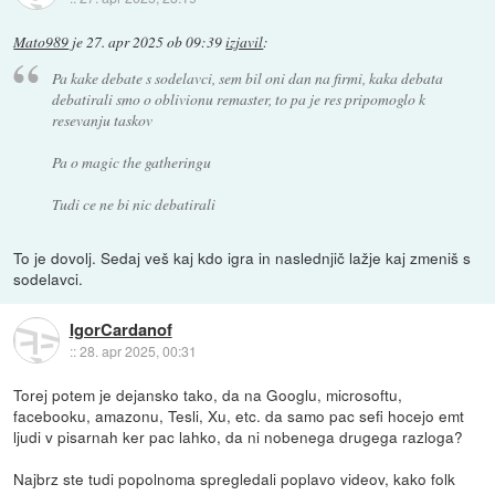
Mato989
je
27. apr 2025 ob 09:39
izjavil
:
Pa kake debate s sodelavci, sem bil oni dan na firmi, kaka debata
debatirali smo o oblivionu remaster, to pa je res pripomoglo k
resevanju taskov
Pa o magic the gatheringu
Tudi ce ne bi nic debatirali
To je dovolj. Sedaj veš kaj kdo igra in naslednjič lažje kaj zmeniš s
sodelavci.
IgorCardanof
::
28. apr 2025, 00:31
Torej potem je dejansko tako, da na Googlu, microsoftu,
facebooku, amazonu, Tesli, Xu, etc. da samo pac sefi hocejo emt
ljudi v pisarnah ker pac lahko, da ni nobenega drugega razloga?
Najbrz ste tudi popolnoma spregledali poplavo videov, kako folk