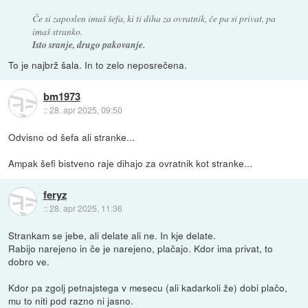
Če si zaposlen imaš šefa, ki ti diha za ovratnik, če pa si privat, pa
imaš stranko.
Isto sranje, drugo pakovanje.
To je najbrž šala. In to zelo neposrečena.
bm1973
::
28. apr 2025, 09:50
Odvisno od šefa ali stranke...
Ampak šefi bistveno raje dihajo za ovratnik kot stranke...
feryz
::
28. apr 2025, 11:36
Strankam se jebe, ali delate ali ne. In kje delate.
Rabijo narejeno in če je narejeno, plačajo. Kdor ima privat, to
dobro ve.
Kdor pa zgolj petnajstega v mesecu (ali kadarkoli že) dobi plačo,
mu to niti pod razno ni jasno.