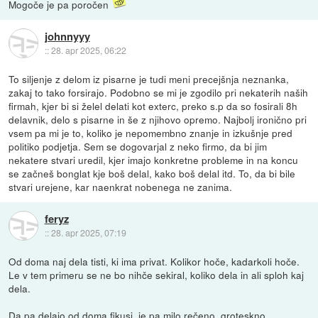
Mogoče je pa poročen
johnnyyy
::
28. apr 2025, 06:22
To siljenje z delom iz pisarne je tudi meni precejšnja neznanka,
zakaj to tako forsirajo. Podobno se mi je zgodilo pri nekaterih naših
firmah, kjer bi si želel delati kot exterc, preko s.p da so fosirali 8h
delavnik, delo s pisarne in še z njihovo opremo. Najbolj ironično pri
vsem pa mi je to, koliko je nepomembno znanje in izkušnje pred
politiko podjetja. Sem se dogovarjal z neko firmo, da bi jim
nekatere stvari uredil, kjer imajo konkretne probleme in na koncu
se začneš bonglat kje boš delal, kako boš delal itd. To, da bi bile
stvari urejene, kar naenkrat nobenega ne zanima.
feryz
::
28. apr 2025, 07:19
Od doma naj dela tisti, ki ima privat. Kolikor hoče, kadarkoli hoče.
Le v tem primeru se ne bo nihče sekiral, koliko dela in ali sploh kaj
dela.
Da pa delajo od doma fikusi, je pa milo rečeno, groteskno.