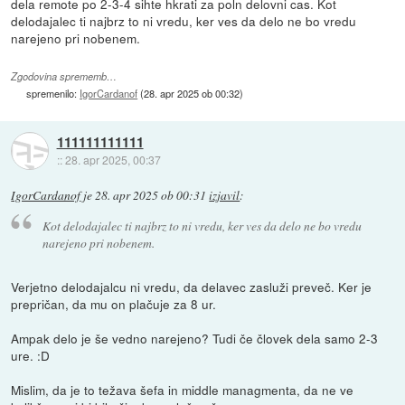
dela remote po 2-3-4 sihte hkrati za poln delovni cas. Kot
delodajalec ti najbrz to ni vredu, ker ves da delo ne bo vredu
narejeno pri nobenem.
Zgodovina sprememb…
spremenilo:
IgorCardanof
(
28. apr 2025 ob 00:32
)
111111111111
::
28. apr 2025, 00:37
IgorCardanof
je
28. apr 2025 ob 00:31
izjavil
:
Kot delodajalec ti najbrz to ni vredu, ker ves da delo ne bo vredu
narejeno pri nobenem.
Verjetno delodajalcu ni vredu, da delavec zasluži preveč. Ker je
prepričan, da mu on plačuje za 8 ur.
Ampak delo je še vedno narejeno? Tudi če človek dela samo 2-3
ure. :D
Mislim, da je to težava šefa in middle managmenta, da ne ve