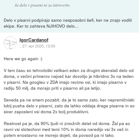
Ja delo v pisarni ni za introverte.
Delo v pisarni podpirajo samo nesposobni šefi, ker ne znajo voditi
ekipe. Ker to zahteva NJIHOVO delo...
IgorCardanof
::
27. apr 2025, 13:06
Here we go again :)
V tem času so tehnološki velikani eden za drugim skenslali delo od
doma, v večini primerov največ kar dovolijo je hibridno 3x na teden
v pisarni. Na googleu v ZDA imajo recimo vsi, ki imajo pisarno v
radiju 50 milj, da morajo priti v pisarno ali pa letijo.
Seveda pa ne smem pozabit, da je to samo zato, ker nepremičniski
lobij pusha delo v pisarni, zato da lahko oddaja drage pisarne in so
sicer zaposleni vsi doma 2x bolj produktivni.
Realnost pa je, da 90% ljudi ni zmožnih delat od doma. Žal pa so
ravni vsi slotechovi med temi 10% in doma naredijo vsi 3x več in
potem enostavno ne morejo dojeti, da povsod pa ni tako.