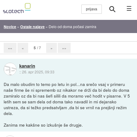
☰
Novice
»
Ostale najave
»
Delo od doma počasi zamira
5
/ 7
««
«
»
»»
kanarin
::
26. apr 2025, 09:33
Da malo obudim to temo po letu in pol...na srečo vsaj v primeru
naše firme še ni sprememb oz nikakor ne drži da bi delo do doma
zamiralo oz da bi nas šefi silili da moramo več hodit v pisarne. V 5
letih sem se sam dela od doma tako navadil in mi dejansko
ustreza, da si težko predsatvljam ,da bi se vrnil na prejšnji režim
dela.
Zanima me kakšne so izkušnje še drugje.