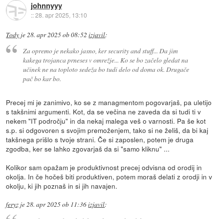
johnnyyy
::
28. apr 2025, 13:10
Tody
je
28. apr 2025 ob 08:52
izjavil
:
Za opremo je nekako jasno, ker security and stuff... Da jim
kakega trojanca prneses v omrežje... Ko se bo začelo gledat na
učinek ne na toploto sedeža bo tudi delo od doma ok. Drugače
pač bo kar bo.
Precej mi je zanimivo, ko se z managmentom pogovarjaš, pa uletijo
s takšnimi argumenti. Kot, da se večina ne zaveda da si tudi ti v
nekem "IT področju" in da nekaj malega veš o varnosti. Pa še kot
s.p. si odgovoren s svojim premoženjem, tako si ne želiš, da bi kaj
takšnega prišlo s tvoje strani. Če si zaposlen, potem je druga
zgodba, ker se lahko zgovarjaš da si "samo kliknu" ...
Kolikor sam opažam je produktivnost precej odvisna od orodij in
okolja. In če hočeš biti produktiven, potem moraš delati z orodji in v
okolju, ki jih poznaš in si jih navajen.
feryz
je
28. apr 2025 ob 11:36
izjavil
: