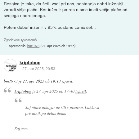
Resnica je taka, da šefi, vsaj pri nas, postanejo dobri inženirji
zaradi višje plače. Ker inženir pa res n sme imeti večje plače od
svojega nadrejenega.
Potem dober inženir v 95% postane zanič šef...
Zgodovina sprememb…
spremenilo:
bm1973
(
27. apr 2025 ob 19:15
)
kriptobog
::
27. apr 2025, 20:53
bm1973
je
27. apr 2025 ob 19:13
izjavil
:
kriptobog
je
27. apr 2025 ob 17:40
izjavil
:
Saj nihce nikogar ne sili v pisarno. Lahko si
privatnik pa delas doma
Saj sem.