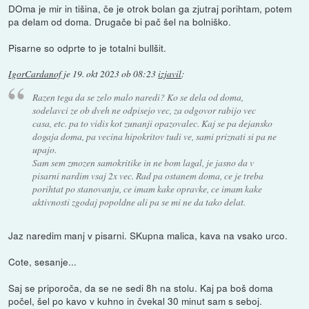
DOma je mir in tišina, če je otrok bolan ga zjutraj porihtam, potem
pa delam od doma. Drugače bi pač šel na bolniško.
Pisarne so odprte to je totalni bullšit.
IgorCardanof
je
19. okt 2023 ob 08:23
izjavil
:
Razen tega da se zelo malo naredi? Ko se dela od doma,
sodelavci ze ob dveh ne odpisejo vec, za odgovor rabijo vec
casa, etc. pa to vidis kot zunanji opazovalec. Kaj se pa dejansko
dogaja doma, pa vecina hipokritov tudi ve, sami priznati si pa ne
upajo.
Sam sem zmozen samokritike in ne bom lagal, je jasno da v
pisarni nardim vsaj 2x vec. Rad pa ostanem doma, ce je treba
porihtat po stanovanju, ce imam kake opravke, ce imam kake
aktivnosti zgodaj popoldne ali pa se mi ne da tako delat.
Jaz naredim manj v pisarni. SKupna malica, kava na vsako urco.
Cote, sesanje...
Saj se priporoča, da se ne sedi 8h na stolu. Kaj pa boš doma
počel, šel po kavo v kuhno in čvekal 30 minut sam s seboj.