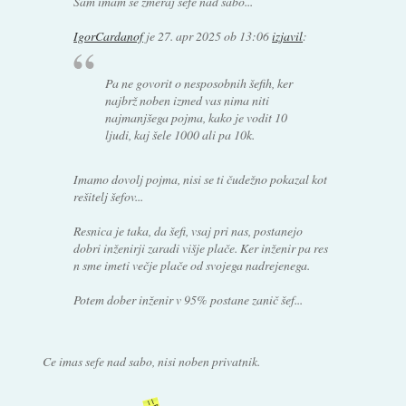
Sam imam še zmeraj šefe nad sabo...
IgorCardanof
je
27. apr 2025 ob 13:06
izjavil
:
Pa ne govorit o nesposobnih šefih, ker
najbrž noben izmed vas nima niti
najmanjšega pojma, kako je vodit 10
ljudi, kaj šele 1000 ali pa 10k.
Imamo dovolj pojma, nisi se ti čudežno pokazal kot
rešitelj šefov...
Resnica je taka, da šefi, vsaj pri nas, postanejo
dobri inženirji zaradi višje plače. Ker inženir pa res
n sme imeti večje plače od svojega nadrejenega.
Potem dober inženir v 95% postane zanič šef...
Ce imas sefe nad sabo, nisi noben privatnik.