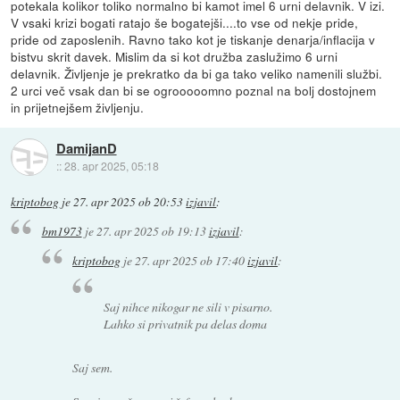
potekala kolikor toliko normalno bi kamot imel 6 urni delavnik. V izi.
V vsaki krizi bogati ratajo še bogatejši....to vse od nekje pride,
pride od zaposlenih. Ravno tako kot je tiskanje denarja/inflacija v
bistvu skrit davek. Mislim da si kot družba zaslužimo 6 urni
delavnik. Življenje je prekratko da bi ga tako veliko namenili službi.
2 urci več vsak dan bi se ogrooooomno poznal na bolj dostojnem
in prijetnejšem življenju.
DamijanD
::
28. apr 2025, 05:18
kriptobog
je
27. apr 2025 ob 20:53
izjavil
:
bm1973
je
27. apr 2025 ob 19:13
izjavil
:
kriptobog
je
27. apr 2025 ob 17:40
izjavil
:
Saj nihce nikogar ne sili v pisarno.
Lahko si privatnik pa delas doma
Saj sem.