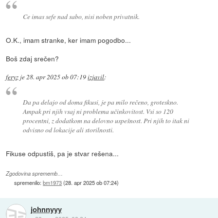
Ce imas sefe nad sabo, nisi noben privatnik.
O.K., imam stranke, ker imam pogodbo...
Boš zdaj srečen?
feryz
je
28. apr 2025 ob 07:19
izjavil
:
Da pa delajo od doma fikusi, je pa milo rečeno, groteskno.
Ampak pri njih vsaj ni problema učinkovitost. Vsi so 120
procentni, z dodatkom na delovno uspešnost. Pri njih to itak ni
odvisno od lokacije ali storilnosti.
Fikuse odpustiš, pa je stvar rešena...
Zgodovina sprememb…
spremenilo:
bm1973
(
28. apr 2025 ob 07:24
)
johnnyyy