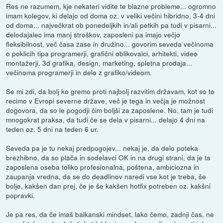
Res ne razumem, kje nekateri vidite te blazne probleme... ogromno
imam kolegov, ki delajo od doma oz. v veliki večini hibridno, 3-4 dni
od doma... največkrat ob ponedeljkih in/ali petkih pa tudi v pisarni...
delodajalec ima manj stroškov, zaposleni pa imajo večjo
fleksibilnost, več časa zase in družino... govorim seveda večinoma
o poklicih tipa programerji, grafični oblikovalci, arhitekti, video
montažerji, 3d grafika, design, marketing, spletna prodaja...
večinoma programerji in delo z grafiko/videom.
Se mi zdi, da bolj ko gremo proti najbolj razvitim državam, kot so to
recimo v Evropi severne države, več je tega in večja je možnost
dogovora, da so le pogodji čim boljši za zaposlene. No, tam je tudi
mnogokrat praksa, da tudi če se dela v pisarni... delajo 4 dni na
teden oz. 5 dni na teden 6 ur.
Seveda pa je tu nekaj predpogojev... nekaj je, da delo poteka
brezhibno, da so plača in sodelavci OK in na drugi strani, da je ta
zaposlena oseba toliko profesionalna, poštena, ambiciozna in
zaupanja vredna, da se do deadlinov naredi vse kot je treba, še
bolje, kakšen dan prej, če je še kakšen hotfix potreben oz. kakšni
popravki.
Je pa res, da če imaš balkanski mindset, lako čemo, zadnji čas, ne