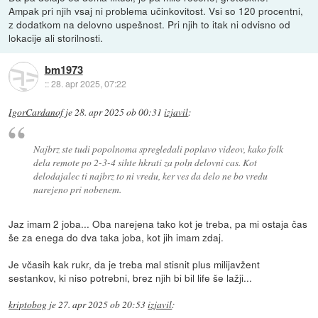
Ampak pri njih vsaj ni problema učinkovitost. Vsi so 120 procentni,
z dodatkom na delovno uspešnost. Pri njih to itak ni odvisno od
lokacije ali storilnosti.
bm1973
::
28. apr 2025, 07:22
IgorCardanof
je
28. apr 2025 ob 00:31
izjavil
:
Najbrz ste tudi popolnoma spregledali poplavo videov, kako folk
dela remote po 2-3-4 sihte hkrati za poln delovni cas. Kot
delodajalec ti najbrz to ni vredu, ker ves da delo ne bo vredu
narejeno pri nobenem.
Jaz imam 2 joba... Oba narejena tako kot je treba, pa mi ostaja čas
še za enega do dva taka joba, kot jih imam zdaj.
Je včasih kak rukr, da je treba mal stisnit plus milijavžent
sestankov, ki niso potrebni, brez njih bi bil life še lažji...
kriptobog
je
27. apr 2025 ob 20:53
izjavil
: