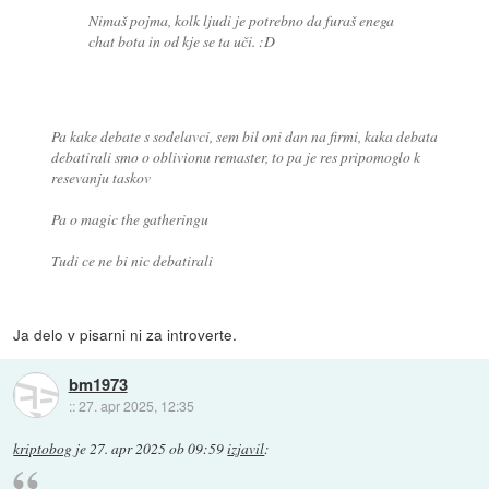
Nimaš pojma, kolk ljudi je potrebno da furaš enega
chat bota in od kje se ta uči. :D
Pa kake debate s sodelavci, sem bil oni dan na firmi, kaka debata
debatirali smo o oblivionu remaster, to pa je res pripomoglo k
resevanju taskov
Pa o magic the gatheringu
Tudi ce ne bi nic debatirali
Ja delo v pisarni ni za introverte.
bm1973
::
27. apr 2025, 12:35
kriptobog
je
27. apr 2025 ob 09:59
izjavil
: