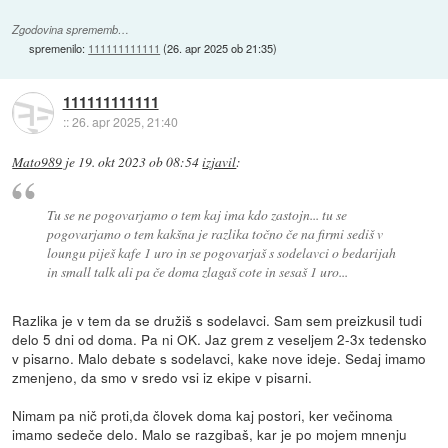
Zgodovina sprememb…
spremenilo:
111111111111
(
26. apr 2025 ob 21:35
)
111111111111
::
26. apr 2025, 21:40
Mato989
je
19. okt 2023 ob 08:54
izjavil
:
Tu se ne pogovarjamo o tem kaj ima kdo zastojn... tu se
pogovarjamo o tem kakšna je razlika točno če na firmi sediš v
loungu piješ kafe 1 uro in se pogovarjaš s sodelavci o bedarijah
in small talk ali pa če doma zlagaš cote in sesaš 1 uro...
Razlika je v tem da se družiš s sodelavci. Sam sem preizkusil tudi
delo 5 dni od doma. Pa ni OK. Jaz grem z veseljem 2-3x tedensko
v pisarno. Malo debate s sodelavci, kake nove ideje. Sedaj imamo
zmenjeno, da smo v sredo vsi iz ekipe v pisarni.
Nimam pa nič proti,da človek doma kaj postori, ker večinoma
imamo sedeče delo. Malo se razgibaš, kar je po mojem mnenju