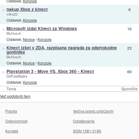
Oddelek:
Konzole
»
nakup Xbox z kinect
6
miko22
Oddelek:
Konzole
»
Microsoft izdal Kinect za Windows
16
McHusch
Oddelek:
Novice
/
Konzole
»
Kinect izšel v ZDA, razpisana nagrada za odprtokodne
23
gonilnike
McHusch
Oddelek:
Novice
/
Konzole
»
Playstation 3 - Move VS. Xbox 360 - Kinect
69
DePutaMadre
Oddelek:
Konzole
Tema
Sporočila
Več podobnih tem
Pravila
Večina pravic pridržanih
Odgovornost
Oglaševanje
Kontakt
ISSN 1581-0186