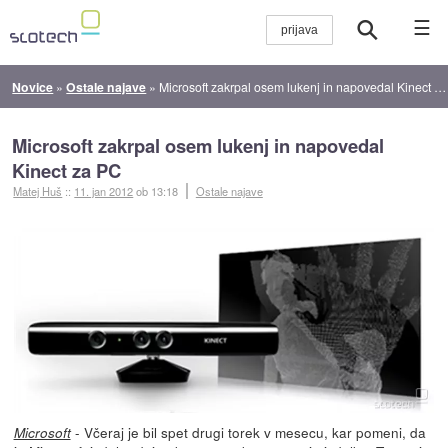
☰
Novice
»
Ostale najave
»
Microsoft zakrpal osem lukenj in napovedal Kinect za PC
Microsoft zakrpal osem lukenj in napovedal
Kinect za PC
Matej Huš
::
11. jan 2012
ob 13:18
Ostale najave
- Včeraj je bil spet drugi torek v mesecu, kar pomeni, da
Microsoft