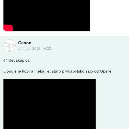
Ganon
::
11. jan 2012, 14:22
@rdecakapica
Google je kopiral nekaj let staro prvoaprilsko šalo od Opere.