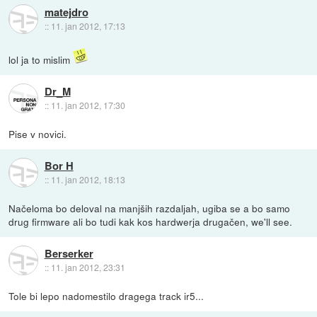
matejdro
::
11. jan 2012, 17:13
lol ja to mislim
Dr_M
::
11. jan 2012, 17:30
Pise v novici.
Bor H
::
11. jan 2012, 18:13
Načeloma bo deloval na manjših razdaljah, ugiba se a bo samo
drug firmware ali bo tudi kak kos hardwerja drugačen, we'll see.
Berserker
::
11. jan 2012, 23:31
Tole bi lepo nadomestilo dragega track ir5...