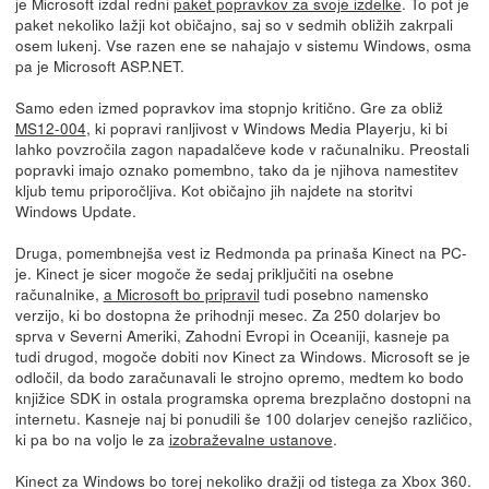
je Microsoft izdal redni
paket popravkov za svoje izdelke
. To pot je
paket nekoliko lažji kot običajno, saj so v sedmih obližih zakrpali
osem lukenj. Vse razen ene se nahajajo v sistemu Windows, osma
pa je Microsoft ASP.NET.
Samo eden izmed popravkov ima stopnjo kritično. Gre za obliž
MS12-004
, ki popravi ranljivost v Windows Media Playerju, ki bi
lahko povzročila zagon napadalčeve kode v računalniku. Preostali
popravki imajo oznako pomembno, tako da je njihova namestitev
kljub temu priporočljiva. Kot običajno jih najdete na storitvi
Windows Update.
Druga, pomembnejša vest iz Redmonda pa prinaša Kinect na PC-
je. Kinect je sicer mogoče že sedaj priključiti na osebne
računalnike,
a Microsoft bo pripravil
tudi posebno namensko
verzijo, ki bo dostopna že prihodnji mesec. Za 250 dolarjev bo
sprva v Severni Ameriki, Zahodni Evropi in Oceaniji, kasneje pa
tudi drugod, mogoče dobiti nov Kinect za Windows. Microsoft se je
odločil, da bodo zaračunavali le strojno opremo, medtem ko bodo
knjižice SDK in ostala programska oprema brezplačno dostopni na
internetu. Kasneje naj bi ponudili še 100 dolarjev cenejšo različico,
ki pa bo na voljo le za
izobraževalne ustanove
.
Kinect za Windows bo torej nekoliko dražji od tistega za Xbox 360.