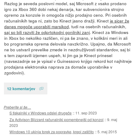
Razlog je seveda poslovni model, saj Microsoft z vsako prodano
igro za Xbox 360 dobi nekaj denarja, kar subvencionira strojno
opremo za konzole in omogoča nižjo prodajno ceno. Pri osebnih
računalnikih tega ni, zato bo Kinect jasno dražji. Kinect
je sicer že
danes mogoče uporabiti marsikod
, tudi na osebnih računalnikih,
saj so bili razviti že odprtokodni gonilniki zanj
. Kinect za Windows
in Xbox bo nekoliko različen, ni pa še znano, v kolikšni meri in ali
bo programska oprema delovala navzkrižno. Upajmo, da Microsoft
ne bo ustvaril prevelike zmede in nezdružljivosti standardov, saj bi
s tem zapravili izjemen uspeh, ki jim ga je Kinect prinesel
(navsezadnje se je vpisal v Guinessovo knjigo rekord kot najhitreje
prodajana elektronska naprava za domače uporabnike v
zgodovini).
12 komentarjev
Preberite si še…
S tiskalniki v Windows odslej drugače
::
11. sep 2023
Za Activison Blizzard računalniki pomembnejši od konzol
::
9. maj
2023
Windows 10 ukinja torek za popravke, krepi zaščito
::
5. maj 2015