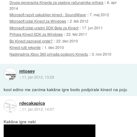
Druga generacija Kinecta za osebne računalnike prihaja
::
6. apr
2014
Microsoft razvil oskubljen kinect - SoundWave
::
7. maj 2012
Microsoft izdal Kinect za Windows
::
2. feb 2012
Microsoft izdal uradni SDK Beta za Kinect
::
17. jun 2011
Prihaja Kinect SDK za Windows
::
22. feb 2011
Bo Kinect zaznaval prste?
::
22. dec 2010
Kinect ruši rekorde
::
1. dec 2010
Nadgradnja Xbox 360 prinaša podporo Kinectu
::
3. nov 2010
mtosev
::
11. jan 2012, 13:29
kool edino me zanima kakšne igre bodo podpirale kinect na pcju
rdecakapica
::
11. jan 2012, 14:07
Kakšne igre neki