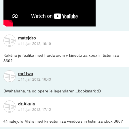
matejdro
::
11. jan 2012, 16:10
Kakšna je razlika med hardwarom v kinectu za xbox in tistem za
360?
mr1two
::
11. jan 2012, 16:43
Bwahahaha, ta od opere je legendaren...bookmark :D
dr.Akula
::
11. jan 2012, 17:12
@matejdro Misliš med kinectom za windows in tistim za xbox 360?