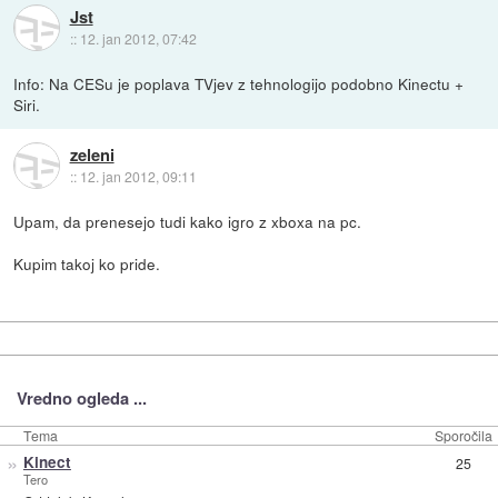
Jst
::
12. jan 2012, 07:42
Info: Na CESu je poplava TVjev z tehnologijo podobno Kinectu +
Siri.
zeleni
::
12. jan 2012, 09:11
Upam, da prenesejo tudi kako igro z xboxa na pc.
Kupim takoj ko pride.
Vredno ogleda ...
Tema
Sporočila
»
Kinect
25
Tero