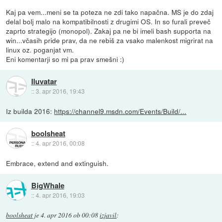
Kaj pa vem...meni se ta poteza ne zdi tako napačna. MS je do zdaj
delal bolj malo na kompatibilnosti z drugimi OS. In so furali preveč
zaprto strategijo (monopol). Zakaj pa ne bi imeli bash supporta na
win...včasih pride prav, da ne rebiš za vsako malenkost migrirat na
linux oz. poganjat vm.
Eni komentarji so mi pa prav smešni :)
Iluvatar
::
3. apr 2016, 19:43
Iz builda 2016:
https://channel9.msdn.com/Events/Build/...
boolsheat
::
4. apr 2016, 00:08
Embrace, extend and extinguish.
BigWhale
::
4. apr 2016, 19:03
boolsheat
je
4. apr 2016 ob 00:08
izjavil
: