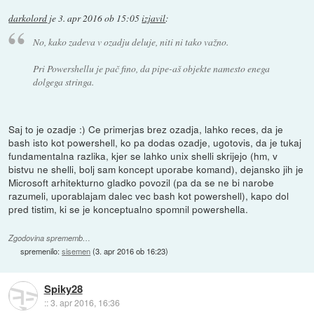
darkolord
je
3. apr 2016 ob 15:05
izjavil
:
No, kako zadeva v ozadju deluje, niti ni tako važno.
Pri Powershellu je pač fino, da pipe-aš objekte namesto enega
dolgega stringa.
Saj to je ozadje :) Ce primerjas brez ozadja, lahko reces, da je
bash isto kot powershell, ko pa dodas ozadje, ugotovis, da je tukaj
fundamentalna razlika, kjer se lahko unix shelli skrijejo (hm, v
bistvu ne shelli, bolj sam koncept uporabe komand), dejansko jih je
Microsoft arhitekturno gladko povozil (pa da se ne bi narobe
razumeli, uporablajam dalec vec bash kot powershell), kapo dol
pred tistim, ki se je konceptualno spomnil powershella.
Zgodovina sprememb…
spremenilo:
sisemen
(
3. apr 2016 ob 16:23
)
Spiky28
::
3. apr 2016, 16:36