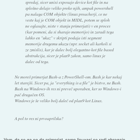
spredaj, sicer unixi exposajo device kot file in na
splošno delajo veliko preko njih, ampak powershell
pa nalaga COM objekte (linux preacherji, ce ne
veste kaj je COM objekt in MIDL, potem se sploh
ne oglasajte, niste v stanju primerjati) v en proces
(kar pomeni, da si sharajo memorijo) in zaradi tega
lahko en "ukaz" v skripti podaja isti segment
memorije drugemu ukazu (npr. socket ali karkoli si
ze zmislis), kar je dalec bolj elegantno kot file based
abstrakcija, sicer je plan9 zakon, samo linux je
dalec od tega.
Ne moreš primerjat Bash-a z PowerShell-om. Bash je kar nekaj
let starejši. Sicer pa, ja "everything is a file" je bistvo, ne Bash.
Bash na Windows-ih res ni preveč uporaben, ker so Windows-i
pač drugačen OS.
Windows je še veliko bolj daleč od plan9 kot Linux.
A pol to res ni prvoaprilska?
Vem, da se ga ne da primerjat, samo linuxasi se radi obregajo,