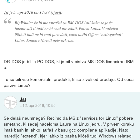
Jst
je
5. apr 2016 ob 14:37
izjavil
:
BigWhale: če bi me vprašal za RM-DOS (ali kako se je že
imenoval) ti tudi ne bi znal povedati. Potem Lotus. V začetku
90ih ti tudi ne bi znal povedati, kako bo/bi Office "extingushal"
Lotus. Enako z Novell network-om.
DR-DOS je bil in PC-DOS, ki je bil v bistvu MS-DOS licenciran IBM-
u.
To so bili vse komercialni produkti, ki so ziveli od prodaje. Od cesa
pa zivi Linux?
Jst
::
12. apr 2016, 10:55
Se delaš neumnega? Recimo da MS z "services for Linux" pobere
smetano, ki sedaj načeloma Laura na Linux jedru. V prvem koraku
imaš bash in lahko laufaš v basu gcc compilane aplikacije. Nato
naredijo "extend", kjer lahko iz basha kličeš tudi Windows related