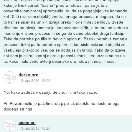
kako je linux zaradi "basha" pred windowsi, pa se je to s
powershellom precej spremenilo, to, da se poganjajo vse komande
kot DLLi (oz. com objekti) znotraj enega procesa, omogoca, da se
to kar se sicer na unixih izvaja preko filov (in device filov), izvede
direktno na nivoju memorije, ko pozenes ls/dir, je output se vedno v
memoriji, v istem procesu in se ga da samo obdelat drugi funkciji.
Tako da potrebe po filih in devicih sploh ni. Bash uporablja zunanje
procese, tukaj pa te potrebe sploh ni, ker sistemski com objetki ze
vsebujejo prakticno vse, pa se dodajas jih lahko. Tako da bi izjave,
kot sem jo citiral zgoraj morale pocasi utihniti, ker kazejo samo na
to, kako malo vedo avtorji dejansko o windowsih in/ali linuxu.
darkolord
::
3. apr 2016, 15:05
No, kako zadeva v ozadju deluje, niti ni tako važno.
Pri Powershellu je pač fino, da pipe-aš objekte namesto enega
dolgega stringa.
sisemen
::
3. apr 2016, 16:20