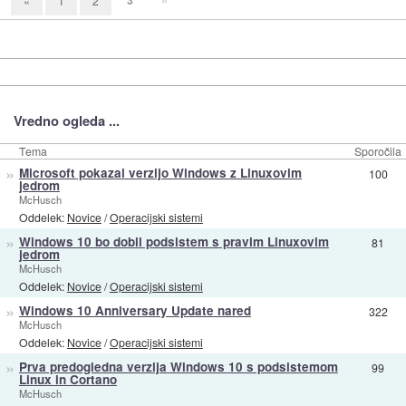
3
»
«
1
2
Vredno ogleda ...
Tema
Sporočila
»
Microsoft pokazal verzijo Windows z Linuxovim
100
jedrom
McHusch
Oddelek:
Novice
/
Operacijski sistemi
»
Windows 10 bo dobil podsistem s pravim Linuxovim
81
jedrom
McHusch
Oddelek:
Novice
/
Operacijski sistemi
»
Windows 10 Anniversary Update nared
322
McHusch
Oddelek:
Novice
/
Operacijski sistemi
»
Prva predogledna verzija Windows 10 s podsistemom
99
Linux in Cortano
McHusch