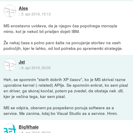
Ales
::
5. apr 2016, 15:13
MS enostavno uvideva, da je njegov čas popolnega monopla
mimo, kot je nekoč bil prisiljen dojeti IBM.
Že nekaj časa s polno paro šalta na ponujanje storitev na vseh
področjih, kjer le lahko, od tod potreba po spremembi strategije.
Jst
::
8. apr 2016, 00:05
Heh, se spomnim "starih dobrih XP časov", ko je MS skrival razne
uporabne kernel (-related) APIje. Se spomnim enkrat, ko sem pisal
en driver, ga skoraj končal, potem pa zvedel, da obstaja nek .dll,
kjer je večina tega, kar sem pisal.
MS se odpira, obenem pa pospešeno ponuja software as a
service. Me zanima, kdaj bo Visual Studio as a service. Hmm.
BigWhale
::
8. apr 2016, 09:24