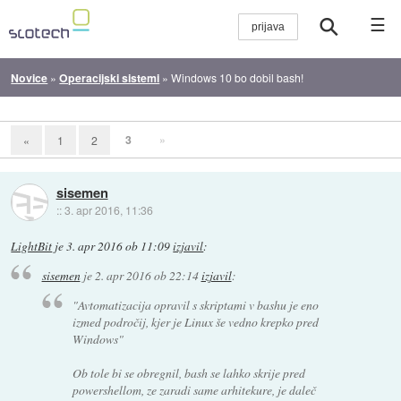
☰
Novice
»
Operacijski sistemi
»
Windows 10 bo dobil bash!
3
»
«
1
2
sisemen
::
3. apr 2016, 11:36
LightBit
je
3. apr 2016 ob 11:09
izjavil
:
sisemen
je
2. apr 2016 ob 22:14
izjavil
:
"Avtomatizacija opravil s skriptami v bashu je eno
izmed področij, kjer je Linux še vedno krepko pred
Windows"
Ob tole bi se obregnil, bash se lahko skrije pred
powershellom, ze zaradi same arhitekure, je daleč