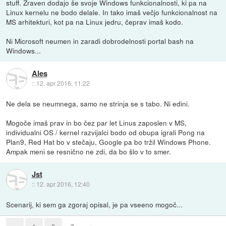
stuff. Zraven dodajo še svoje Windows funkcionalnosti, ki pa na
Linux kernelu ne bodo delale. In tako imaš večjo funkcionalnost na
MS arhitekturi, kot pa na Linux jedru, čeprav imaš kodo.
Ni Microsoft neumen in zaradi dobrodelnosti portal bash na
Windows...
Ales
::
12. apr 2016, 11:22
Ne dela se neumnega, samo ne strinja se s tabo. Ni edini.
Mogoče imaš prav in bo čez par let Linus zaposlen v MS,
individualni OS / kernel razvijalci bodo od obupa igrali Pong na
Plan9, Red Hat bo v stečaju, Google pa bo tržil Windows Phone.
Ampak meni se resnično ne zdi, da bo šlo v to smer.
Jst
::
12. apr 2016, 12:40
Scenarij, ki sem ga zgoraj opisal, je pa vseeno mogoč...