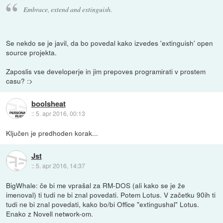
Embrace, extend and extinguish.
Se nekdo se je javil, da bo povedal kako izvedes 'extinguish' open
source projekta.
Zaposlis vse developerje in jim prepoves programirati v prostem
casu? :>
boolsheat
::
5. apr 2016, 00:13
Ključen je predhoden korak...
Jst
::
5. apr 2016, 14:37
BigWhale: če bi me vprašal za RM-DOS (ali kako se je že
imenoval) ti tudi ne bi znal povedati. Potem Lotus. V začetku 90ih ti
tudi ne bi znal povedati, kako bo/bi Office "extingushal" Lotus.
Enako z Novell network-om.