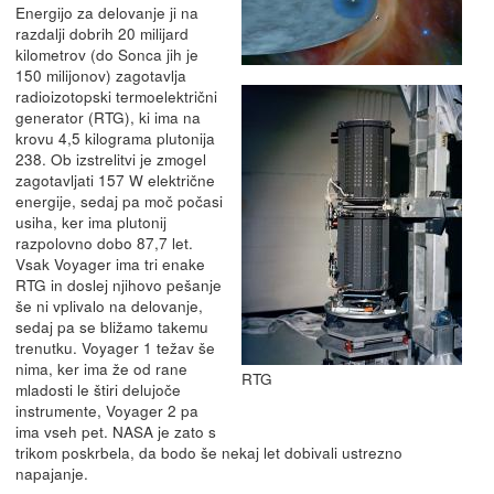
Energijo za delovanje ji na
razdalji dobrih 20 milijard
kilometrov (do Sonca jih je
150 milijonov) zagotavlja
radioizotopski termoelektrični
generator (RTG), ki ima na
krovu 4,5 kilograma plutonija
238. Ob izstrelitvi je zmogel
zagotavljati 157 W električne
energije, sedaj pa moč počasi
usiha, ker ima plutonij
razpolovno dobo 87,7 let.
Vsak Voyager ima tri enake
RTG in doslej njihovo pešanje
še ni vplivalo na delovanje,
sedaj pa se bližamo takemu
trenutku. Voyager 1 težav še
nima, ker ima že od rane
RTG
mladosti le štiri delujoče
instrumente, Voyager 2 pa
ima vseh pet. NASA je zato s
trikom poskrbela, da bodo še nekaj let dobivali ustrezno
napajanje.