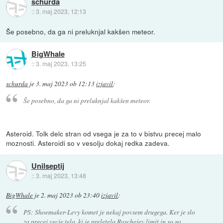
schurda
::
3. maj 2023, 12:13
Še posebno, da ga ni preluknjal kakšen meteor.
BigWhale
::
3. maj 2023, 13:25
schurda
je
3. maj 2023 ob 12:13
izjavil
:
Še posebno, da ga ni preluknjal kakšen meteor.
Asteroid. Tolk delc stran od vsega je za to v bistvu precej malo
moznosti. Asteroidi so v vesolju dokaj redka zadeva.
Unilseptij
::
3. maj 2023, 13:48
BigWhale
je
2. maj 2023 ob 23:40
izjavil
:
PS: Shoemaker-Levy komet je nekaj povsem drugega. Ker je slo
za precej vecje telo, ki je preletelo Roschejev limit in so ga