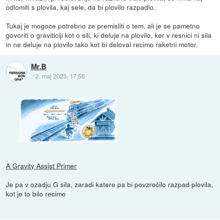
odlomiti s plovila, kaj sele, da bi plovilo razpadlo.
Tukaj je mogoce potrebno ze premisliti o tem, ali je se pametno
govoriti o graviticiji kot o sili, ki deluje na plovilo, ker v resnici ni sila
in ne deluje na plovilo tako kot bi deloval recimo raketni motor.
Mr.B
::
2. maj 2023, 17:56
A Gravity Assist Primer
Je pa v ozadju G sila, zaradi katere pa bi povzročilo razpad plovila,
kot je to bilo recimo