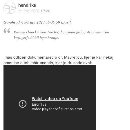
hendriks
::
1. maj 2023, 07:30
Go-ahead
je
30. apr 2023 ob 06:59
izjavil
:
Kakšen članek o konstrukterjih posameznih instrumentov na
Voyagerju bi bil lepo branje.
Imaš odličen dokumentarec o dr. Mavretiču, kjer je kar nekaj
omembe o teh inštrumentih, kjer je dr. sodeloval: