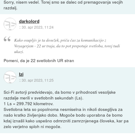
Sorry, nisem vedel. Torej smo se dalec od premagovanja vecjih
razdalj.
darkolord
::
30. apr 2023, 11:24
Kako osupljiv je ta dosežek, priča čas za komunikacijo z
Voyagerjem - 22 ur traja, da to pot prepotuje svetloba, torej tudi
ukazi.
Pomeni, da je 22 svetlobnih UR stran
Izi
::
30. apr 2023, 11:25
Sci-Fi avtorji predvidevajo, da bomo v prihodnosti vesoljske
razdalje merili v svetlobnih sekundah (Ls).
1 Ls = 299.792 kilometrov.
Svetlobna leta so popolnoma nesmiselna in nikoli dosegljiva za
našo kratko življenjsko dobo. Mogoče bodo uporabna če bomo
kdaj iznašli kako uspešno odmrzniti zamrznjenega človeka, kar pa
zelo verjetno sploh ni mogoče.