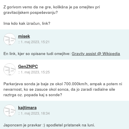
Z gorivom vemo da ne gre, kolikšna je pa omejitev pri
gravitacijskem pospeševanju?
Ima kdo kak izračun, link?
misek
::
1. maj 2023, 15:21
En link, kjer so opisane tudi omejitve:
Gravity assist @ Wikipedia
GenZNPC
::
1. maj 2023, 15:25
Parkerjeva sonda je baje ze okol 700.000km/h, ampak a potem ni
nevarnost, ko se zasuce okol sonca, da jo zaradi radialne sile
raztrga oz. popada kaj s sonde?
kajtimara
::
1. maj 2023, 18:34
Japoncem je pravkar :) spodletel pristanek na luni.