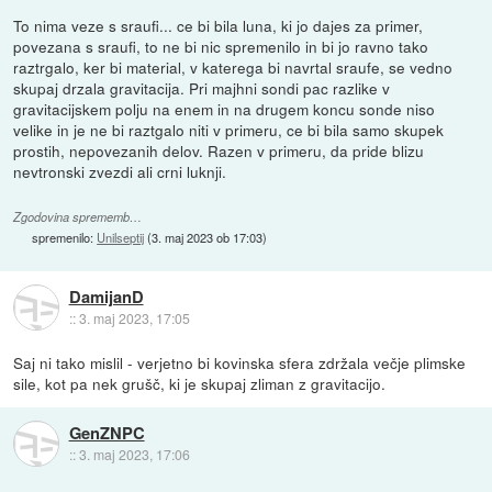
To nima veze s sraufi... ce bi bila luna, ki jo dajes za primer,
povezana s sraufi, to ne bi nic spremenilo in bi jo ravno tako
raztrgalo, ker bi material, v katerega bi navrtal sraufe, se vedno
skupaj drzala gravitacija. Pri majhni sondi pac razlike v
gravitacijskem polju na enem in na drugem koncu sonde niso
velike in je ne bi raztgalo niti v primeru, ce bi bila samo skupek
prostih, nepovezanih delov. Razen v primeru, da pride blizu
nevtronski zvezdi ali crni luknji.
Zgodovina sprememb…
spremenilo:
Unilseptij
(
3. maj 2023 ob 17:03
)
DamijanD
::
3. maj 2023, 17:05
Saj ni tako mislil - verjetno bi kovinska sfera zdržala večje plimske
sile, kot pa nek grušč, ki je skupaj zliman z gravitacijo.
GenZNPC
::
3. maj 2023, 17:06