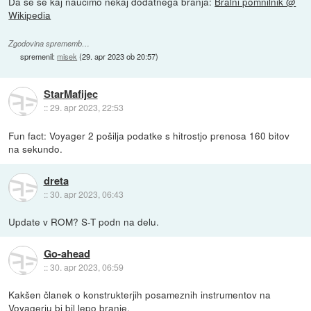
Da se še kaj naučimo nekaj dodatnega branja:
Bralni pomnilnik @
Wikipedia
Zgodovina sprememb…
spremenil:
misek
(
29. apr 2023 ob 20:57
)
StarMafijec
::
29. apr 2023, 22:53
Fun fact: Voyager 2 pošilja podatke s hitrostjo prenosa 160 bitov
na sekundo.
dreta
::
30. apr 2023, 06:43
Update v ROM? S-T podn na delu.
Go-ahead
::
30. apr 2023, 06:59
Kakšen članek o konstrukterjih posameznih instrumentov na
Voyagerju bi bil lepo branje.