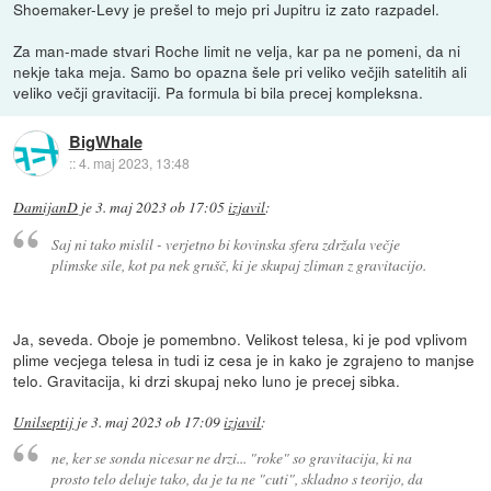
Shoemaker-Levy je prešel to mejo pri Jupitru iz zato razpadel.
Za man-made stvari Roche limit ne velja, kar pa ne pomeni, da ni
nekje taka meja. Samo bo opazna šele pri veliko večjih satelitih ali
veliko večji gravitaciji. Pa formula bi bila precej kompleksna.
BigWhale
::
4. maj 2023, 13:48
DamijanD
je
3. maj 2023 ob 17:05
izjavil
:
Saj ni tako mislil - verjetno bi kovinska sfera zdržala večje
plimske sile, kot pa nek grušč, ki je skupaj zliman z gravitacijo.
Ja, seveda. Oboje je pomembno. Velikost telesa, ki je pod vplivom
plime vecjega telesa in tudi iz cesa je in kako je zgrajeno to manjse
telo. Gravitacija, ki drzi skupaj neko luno je precej sibka.
Unilseptij
je
3. maj 2023 ob 17:09
izjavil
:
ne, ker se sonda nicesar ne drzi... "roke" so gravitacija, ki na
prosto telo deluje tako, da je ta ne "cuti", skladno s teorijo, da