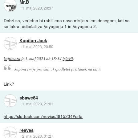
Mr.B
::
1. maj 2023, 20:37
Dobri so, verjetno bi rabili eno novo misijo s tem dosegom, kot so
se takrat odločali za Voyagerju 1 in Voyagerju 2.
Kapitan Jack
::
1. maj 2023, 20:50
kajtimara
je
1. maj 2023 ob 18:34
izjavil
:
Japoncem je pravkar :) spodletel pristanek na luni.
Link?
sbawe64
::
1. maj 2023, 21:01
https://slo-tech.com/novice/t815234#crta
reeves
::
2. maj 2023, 01:27