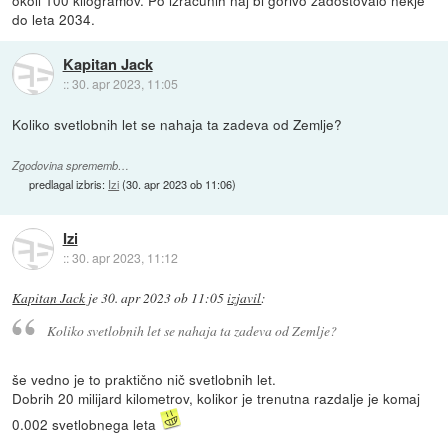
do leta 2034.
Kapitan Jack
::
30. apr 2023, 11:05
Koliko svetlobnih let se nahaja ta zadeva od Zemlje?
Zgodovina sprememb…
predlagal izbris:
Izi
(
30. apr 2023 ob 11:06
)
Izi
::
30. apr 2023, 11:12
Kapitan Jack
je
30. apr 2023 ob 11:05
izjavil
:
Koliko svetlobnih let se nahaja ta zadeva od Zemlje?
še vedno je to praktično nič svetlobnih let.
Dobrih 20 milijard kilometrov, kolikor je trenutna razdalje je komaj
0.002 svetlobnega leta