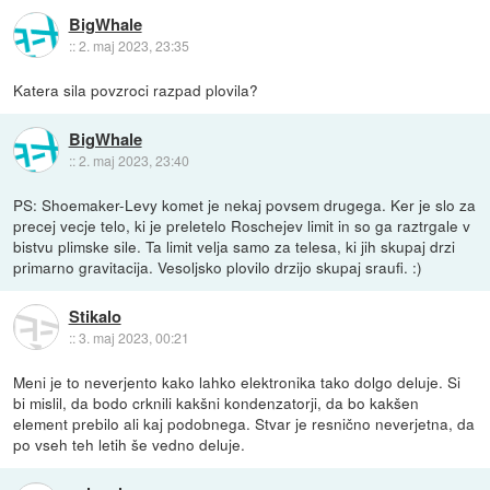
BigWhale
::
2. maj 2023, 23:35
Katera sila povzroci razpad plovila?
BigWhale
::
2. maj 2023, 23:40
PS: Shoemaker-Levy komet je nekaj povsem drugega. Ker je slo za
precej vecje telo, ki je preletelo Roschejev limit in so ga raztrgale v
bistvu plimske sile. Ta limit velja samo za telesa, ki jih skupaj drzi
primarno gravitacija. Vesoljsko plovilo drzijo skupaj sraufi. :)
Stikalo
::
3. maj 2023, 00:21
Meni je to neverjento kako lahko elektronika tako dolgo deluje. Si
bi mislil, da bodo crknili kakšni kondenzatorji, da bo kakšen
element prebilo ali kaj podobnega. Stvar je resnično neverjetna, da
po vseh teh letih še vedno deluje.