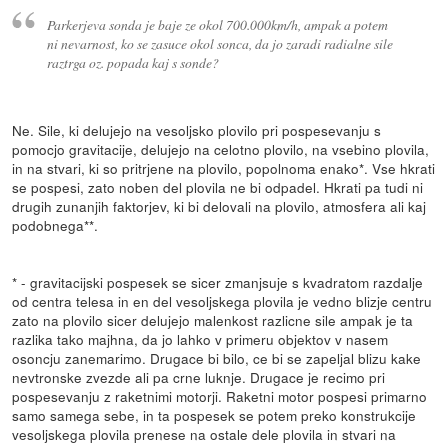
Parkerjeva sonda je baje ze okol 700.000km/h, ampak a potem
ni nevarnost, ko se zasuce okol sonca, da jo zaradi radialne sile
raztrga oz. popada kaj s sonde?
Ne. Sile, ki delujejo na vesoljsko plovilo pri pospesevanju s
pomocjo gravitacije, delujejo na celotno plovilo, na vsebino plovila,
in na stvari, ki so pritrjene na plovilo, popolnoma enako*. Vse hkrati
se pospesi, zato noben del plovila ne bi odpadel. Hkrati pa tudi ni
drugih zunanjih faktorjev, ki bi delovali na plovilo, atmosfera ali kaj
podobnega**.
* - gravitacijski pospesek se sicer zmanjsuje s kvadratom razdalje
od centra telesa in en del vesoljskega plovila je vedno blizje centru
zato na plovilo sicer delujejo malenkost razlicne sile ampak je ta
razlika tako majhna, da jo lahko v primeru objektov v nasem
osoncju zanemarimo. Drugace bi bilo, ce bi se zapeljal blizu kake
nevtronske zvezde ali pa crne luknje. Drugace je recimo pri
pospesevanju z raketnimi motorji. Raketni motor pospesi primarno
samo samega sebe, in ta pospesek se potem preko konstrukcije
vesoljskega plovila prenese na ostale dele plovila in stvari na