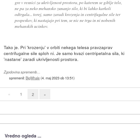
gre v resnici za ukrivljenost prostora, po katerem se giblje telo,
ne pa za neko mehansko zunanjo silo, ki bi lahko karkoli
odtrgala... torej, samo zaradi krozenja in centrifugalne sile ter
pospeskov, ki nastajajo pri tem, se nic ne trga in ni nobenih
mehanskih ucinkov.
Tako je. Pri 'krozenju' v orbiti nekega telesa pravzaprav
centrifugalne sile sploh ni. Je samo kvazi centripetalna sila, ki
'nastane' zaradi ukrivljenosti prostora.
Zgodovina sprememb…
spremenil:
BigWhale
(
4. maj 2023 ob 13:51
)
«
1
2
»
Vredno ogleda ...