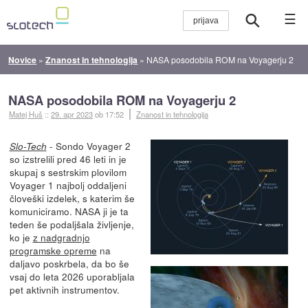
☰
Novice
»
Znanost in tehnologija
»
NASA posodobila ROM na Voyagerju 2
NASA posodobila ROM na Voyagerju 2
Matej Huš
::
29. apr 2023
ob 17:52
Znanost in tehnologija
- Sondo Voyager 2
Slo-Tech
so izstrelili pred 46 leti in je
skupaj s sestrskim plovilom
Voyager 1 najbolj oddaljeni
človeški izdelek, s katerim še
komuniciramo. NASA ji je ta
teden še podaljšala življenje,
ko je
z nadgradnjo
programske opreme
na
daljavo poskrbela, da bo še
vsaj do leta 2026 uporabljala
pet aktivnih instrumentov.