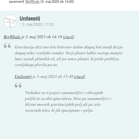
spremenil:
BigWhale
(
3. maj 2023 ob 14:20
)
Unilseptij
::
3. maj 2023, 17:02
BigWhale
je
3. maj 2023 ob 14:19
izjavil
:
Gravitacija drzi eno telo bistveno slabse skupaj kot sraufi drzijo
skupaj neko vesoljsko sondoi. Vecji planet lahko raztrga manjso
luno zaradi plimskih sil, ali pa sonce planet, ki pride preblizu,
vesoljskega plovila pa ne.
Unilseptij
je
3. maj 2023 ob 13:48
izjavil
:
Vsekakor so ti pojavi zanemarljivi v obicajnih
poljih in za obicajna telesa. Niso pa zanemarljivi v
blizini mocnih gravitacijskih polj ali pa zelo
razseznih teles, ki jih opazujemo v polju.