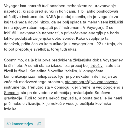
Voyager ima namreč tudi poseben mehanizem za uravnavanje
napetosti, ki ščiti pred sunki in konicami. Ti bi lahko poškodovali
občutljive instrumente. NASA je sedaj ocenila, da je tveganje za
kaj takšnega dovolj nizko, da se bolj splača ta mehanizem izključiti
in na njegov račun napajati peti instrument. V Voyagerju 2 so
izključili uravnavanje napetosti, s privarčevano energijo pa bodo
lahko podaljšali življenjsko dobo sonde. Kako osupljiv je ta
dosežek, priča čas za komunikacijo z Voyagerjem - 22 ur traja, da
to pot prepotuje svetloba, torej tudi ukazi.
Spomnimo, da je bila prva predvidena življenjska doba Voyagerjev
le štiri leta. A sondi sta se izkazali za precej bolj
trdoživi
, zato sta
živeli in živeli. Kot edina človeška izdelka, ki omogočata
komunikacijo izza heliopavze, kjer je po nekaterih definicijah že
začetek medzvezdnega prostora,
sta nepogrešljiva znanstvena
instrumenta
. Trenutno sta v območju, kjer vreme
ni več pogojeno s
Soncem
, sta pa še vedno v območju prevladujoče Sončeve
gravitacije. Tudi to bosta nekoč zapustila, a bosta tedaj le še nemi
priči neke civilizacije, ki je nekoč v vesolje pošiljala kovinske
izdelke.
59 komentarjev