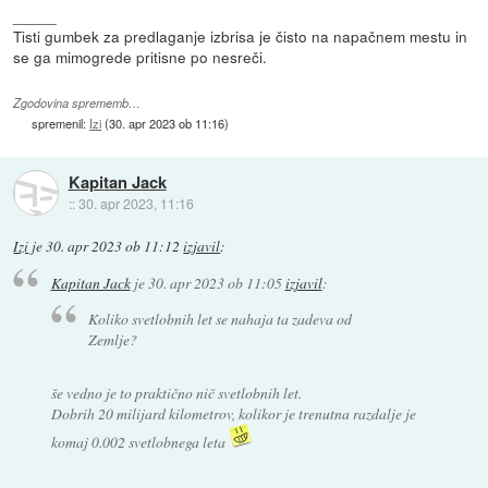
_____
Tisti gumbek za predlaganje izbrisa je čisto na napačnem mestu in
se ga mimogrede pritisne po nesreči.
Zgodovina sprememb…
spremenil:
Izi
(
30. apr 2023 ob 11:16
)
Kapitan Jack
::
30. apr 2023, 11:16
Izi
je
30. apr 2023 ob 11:12
izjavil
:
Kapitan Jack
je
30. apr 2023 ob 11:05
izjavil
:
Koliko svetlobnih let se nahaja ta zadeva od
Zemlje?
še vedno je to praktično nič svetlobnih let.
Dobrih 20 milijard kilometrov, kolikor je trenutna razdalje je
komaj 0.002 svetlobnega leta