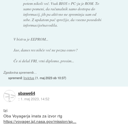
potem nikoli več. Vsak BIOS v PC-ju je ROM. To
samo pomeni, da računalnik samo dostopa do
informacij, jih pa aktivno ne spreminja sam od
sebe. Z updatom pač sprožijo, da vseeno posodobi
informacijo/navodila.
V bistvu je EEPROM...
Jao, danes res nihče več ne pozna osnov?
Če si delal FRI, vrni diplomo, prosim...
Zgodovina sprememb…
spremenil:
Invictus
(
1. maj 2023 ob 10:37
)
sbawe64
::
1. maj 2023, 14:52
Izi
Oba Voyagerja imata za izvor rtg
https://voyager.jpl.nasa.gov/mission/sp...