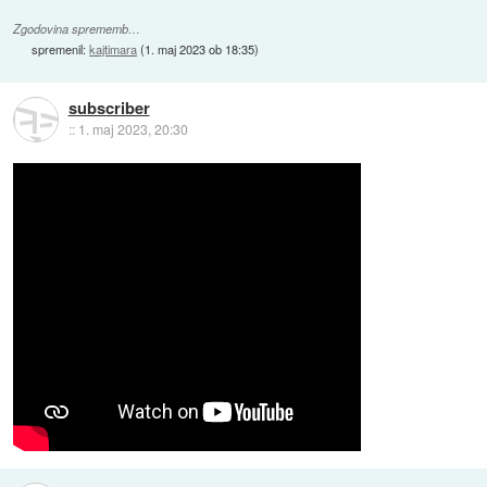
Zgodovina sprememb…
spremenil:
kajtimara
(
1. maj 2023 ob 18:35
)
subscriber
::
1. maj 2023, 20:30