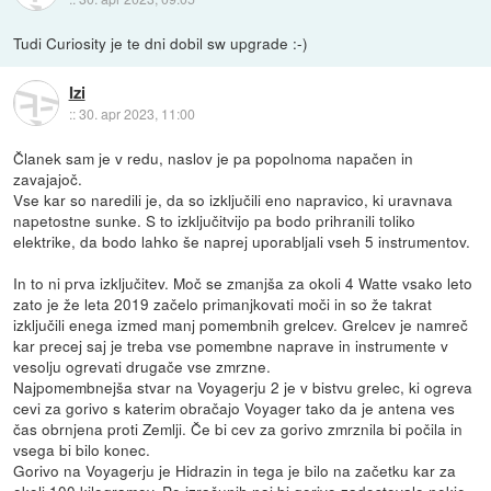
Tudi Curiosity je te dni dobil sw upgrade :-)
Izi
::
30. apr 2023, 11:00
Članek sam je v redu, naslov je pa popolnoma napačen in
zavajajoč.
Vse kar so naredili je, da so izključili eno napravico, ki uravnava
napetostne sunke. S to izključitvijo pa bodo prihranili toliko
elektrike, da bodo lahko še naprej uporabljali vseh 5 instrumentov.
In to ni prva izključitev. Moč se zmanjša za okoli 4 Watte vsako leto
zato je že leta 2019 začelo primanjkovati moči in so že takrat
izključili enega izmed manj pomembnih grelcev. Grelcev je namreč
kar precej saj je treba vse pomembne naprave in instrumente v
vesolju ogrevati drugače vse zmrzne.
Najpomembnejša stvar na Voyagerju 2 je v bistvu grelec, ki ogreva
cevi za gorivo s katerim obračajo Voyager tako da je antena ves
čas obrnjena proti Zemlji. Če bi cev za gorivo zmrznila bi počila in
vsega bi bilo konec.
Gorivo na Voyagerju je Hidrazin in tega je bilo na začetku kar za
okoli 100 kilogramov. Po izračunih naj bi gorivo zadostovalo nekje