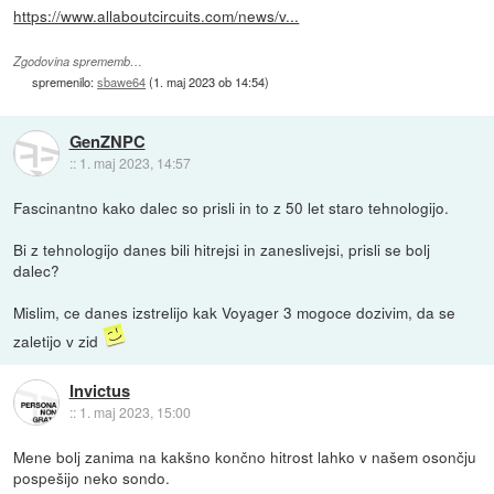
https://www.allaboutcircuits.com/news/v...
Zgodovina sprememb…
spremenilo:
sbawe64
(
1. maj 2023 ob 14:54
)
GenZNPC
::
1. maj 2023, 14:57
Fascinantno kako dalec so prisli in to z 50 let staro tehnologijo.
Bi z tehnologijo danes bili hitrejsi in zaneslivejsi, prisli se bolj
dalec?
Mislim, ce danes izstrelijo kak Voyager 3 mogoce dozivim, da se
zaletijo v zid
Invictus
::
1. maj 2023, 15:00
Mene bolj zanima na kakšno končno hitrost lahko v našem osončju
pospešijo neko sondo.