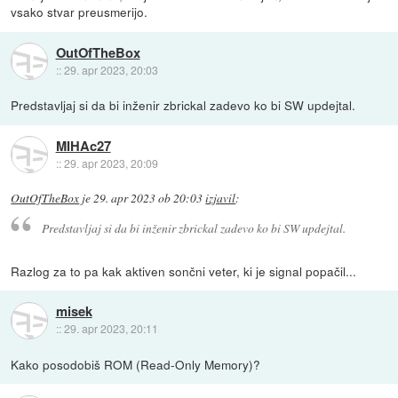
vsako stvar preusmerijo.
OutOfTheBox
::
29. apr 2023, 20:03
Predstavljaj si da bi inženir zbrickal zadevo ko bi SW updejtal.
MIHAc27
::
29. apr 2023, 20:09
OutOfTheBox
je
29. apr 2023 ob 20:03
izjavil
:
Predstavljaj si da bi inženir zbrickal zadevo ko bi SW updejtal.
Razlog za to pa kak aktiven sončni veter, ki je signal popačil...
misek
::
29. apr 2023, 20:11
Kako posodobiš ROM (Read-Only Memory)?