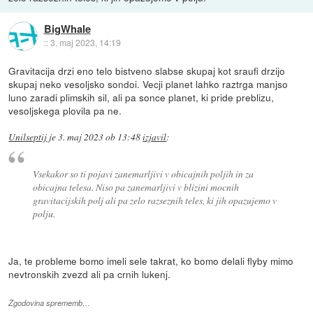
BigWhale
::
3. maj 2023, 14:19
Gravitacija drzi eno telo bistveno slabse skupaj kot sraufi drzijo
skupaj neko vesoljsko sondoi. Vecji planet lahko raztrga manjso
luno zaradi plimskih sil, ali pa sonce planet, ki pride preblizu,
vesoljskega plovila pa ne.
Unilseptij
je
3. maj 2023 ob 13:48
izjavil
:
Vsekakor so ti pojavi zanemarljivi v obicajnih poljih in za
obicajna telesa. Niso pa zanemarljivi v blizini mocnih
gravitacijskih polj ali pa zelo razseznih teles, ki jih opazujemo v
polju.
Ja, te probleme bomo imeli sele takrat, ko bomo delali flyby mimo
nevtronskih zvezd ali pa crnih lukenj.
Zgodovina sprememb…