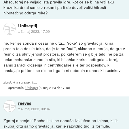
Ahso, torej ne veljajo ista pravila igre, kot ce se bi na vrtiljaku
kroznika drzal samo z rokami pa ti ob dovolj veliki hitrosti
hipoteticno odtrga roke?
Unilseptij
::
3. maj 2023, 17:09
ne, ker se sonda nicesar ne drzi... "roke" so gravitacija, ki na
prosto telo deluje tako, da je ta ne "cuti", skladno s teorijo, da gre v
resnici za ukrivljenost prostora, po katerem se giblje telo, ne pa za
neko mehansko zunanjo silo, ki bi lahko karkoli odtrgala... torej,
samo zaradi krozenja in centrifugalne sile ter pospeskov, ki
nastajajo pri tem, se nic ne trga in ni nobenih mehanskih ucinkov.
Zgodovina sprememb…
spremenilo:
Unilseptij
(
3. maj 2023 ob 17:10
)
reeves
::
4. maj 2023, 00:04
Zgoraj omenjeni Roche limit se nanaša izključno na telesa, ki jih
skupaj drži samo gravitacija, kar je razvidno tudi iz formule.