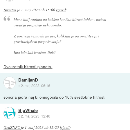
Invictus
je
1. maj 2023 ob 15:00
izjavil
:
Mene bolj zanima na kakšno končno hitrost lahko v našem
osončju pospešijo neko sondo.
Z gorivom vemo da ne gre, kolikšna je pa omejitev pri
gravitacijskem pospeševanju?
Ima kdo kak izračun, link?
Dvakratnik hitrosti planeta.
DamijanD
::
2. maj 2023, 06:16
sončna jadra naj bi omogočila do 10% svetlobne hitrosti
BigWhale
::
2. maj 2023, 12:46
GenZNPC
je
1. maj 2023 ob 15:25
izjavil
: