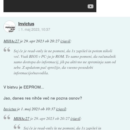
Invictus
::
1. maj 2023, 10:37
MIHAc27
je
29. apr 2023 ob 20:27
izjavil
:
Sej če je read-only še ne pomeni, da 1x zapišeš in potem nikoli
več. Vsak BIOS v PC-ju je ROM. To samo pomeni, da računalnik
samo dostopa do informacij, jih pa aktivno ne spreminja sam od
sebe. Z updatom pač sprožijo, da vseeno posodobi
informacijo/navodila.
V bistvu je EEPROM...
Jao, danes res nihče več ne pozna osnov?
Invictus
je
1. maj 2023 ob 10:37
izjavil
:
MIHAc27
je
29. apr 2023 ob 20:27
izjavil
:
Sej če je read-only še ne pomeni, da 1x zapišeš in