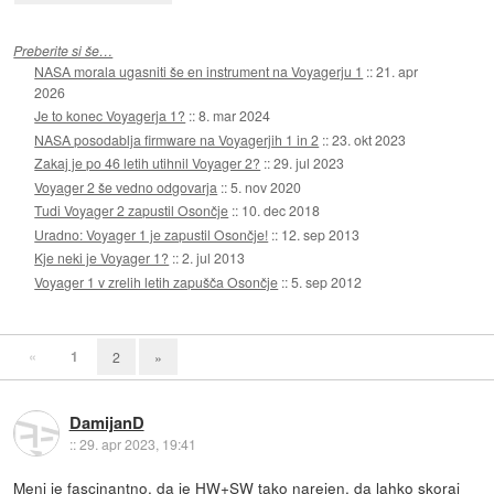
Preberite si še…
NASA morala ugasniti še en instrument na Voyagerju 1
::
21. apr
2026
Je to konec Voyagerja 1?
::
8. mar 2024
NASA posodablja firmware na Voyagerjih 1 in 2
::
23. okt 2023
Zakaj je po 46 letih utihnil Voyager 2?
::
29. jul 2023
Voyager 2 še vedno odgovarja
::
5. nov 2020
Tudi Voyager 2 zapustil Osončje
::
10. dec 2018
Uradno: Voyager 1 je zapustil Osončje!
::
12. sep 2013
Kje neki je Voyager 1?
::
2. jul 2013
Voyager 1 v zrelih letih zapušča Osončje
::
5. sep 2012
«
1
2
»
DamijanD
::
29. apr 2023, 19:41
Meni je fascinantno, da je HW+SW tako narejen, da lahko skoraj