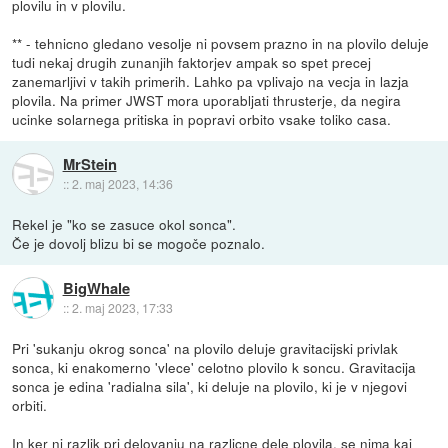
plovilu in v plovilu.
** - tehnicno gledano vesolje ni povsem prazno in na plovilo deluje
tudi nekaj drugih zunanjih faktorjev ampak so spet precej
zanemarljivi v takih primerih. Lahko pa vplivajo na vecja in lazja
plovila. Na primer JWST mora uporabljati thrusterje, da negira
ucinke solarnega pritiska in popravi orbito vsake toliko casa.
MrStein
::
2. maj 2023, 14:36
Rekel je "ko se zasuce okol sonca".
Če je dovolj blizu bi se mogoče poznalo.
BigWhale
::
2. maj 2023, 17:33
Pri 'sukanju okrog sonca' na plovilo deluje gravitacijski privlak
sonca, ki enakomerno 'vlece' celotno plovilo k soncu. Gravitacija
sonca je edina 'radialna sila', ki deluje na plovilo, ki je v njegovi
orbiti.
In ker ni razlik pri delovanju na razlicne dele plovila, se nima kaj