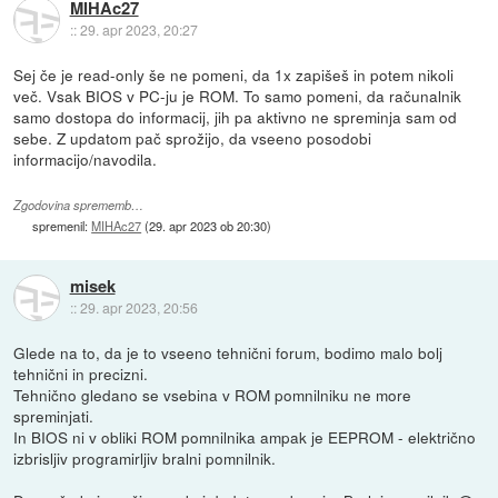
MIHAc27
::
29. apr 2023, 20:27
Sej če je read-only še ne pomeni, da 1x zapišeš in potem nikoli
več. Vsak BIOS v PC-ju je ROM. To samo pomeni, da računalnik
samo dostopa do informacij, jih pa aktivno ne spreminja sam od
sebe. Z updatom pač sprožijo, da vseeno posodobi
informacijo/navodila.
Zgodovina sprememb…
spremenil:
MIHAc27
(
29. apr 2023 ob 20:30
)
misek
::
29. apr 2023, 20:56
Glede na to, da je to vseeno tehnični forum, bodimo malo bolj
tehnični in precizni.
Tehnično gledano se vsebina v ROM pomnilniku ne more
spreminjati.
In BIOS ni v obliki ROM pomnilnika ampak je EEPROM - električno
izbrisljiv programirljiv bralni pomnilnik.