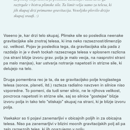
raztrgale v bistvu plimske sile. Ta limit velja samo za telesa, ki
jih skupaj drzi primarno gravitacija. Vesoljsko plovilo drzijo
skupaj sraufi. :)
Vseeno je, kar drzi telo skupaj. Plimske sile so posledica neenake
gravitacijske sile znotraj telesa, ki ima neko razseznost/dimenzijo
oz. velikost. Pojav je posledica tega, da gravitacijska sila pada z
razdaljo in je v dveh tockah razseznega telesa v splosnem razlicna
(na strani blizje izvoru grav. polja je malo vecja, na nasprotni strani
pa malo manjsa), kar ustvarja notranje napetosti in strizne sile, ki
delujejo na telo.
Druga pomembna rec je ta, da se gravitacijsko polje kroglastega
telesa (sonce, planeti, itd.) razteza radialno navzven in silnice niso
vzporedne. To pomeni, da tudi smer silnic, ne le njihova velikost,
povzroca napetosti in strizne sile, saj so silnice "gostejse" blizje
izvoru polja in tako telo "stiskajo" skupaj na strani, ki je blizje izvoru
polja.
Vsekakor so ti pojavi zanemarljivi v obicajnih poljih in za obicajna
telesa. Niso pa zanemarljivi v blizini mocnih gravitacijskih polj ali pa
zelo razseznih teles, ki jih opazujemo v polju.