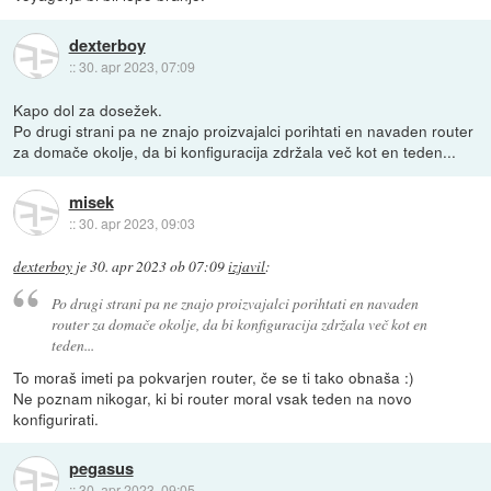
dexterboy
::
30. apr 2023, 07:09
Kapo dol za dosežek.
Po drugi strani pa ne znajo proizvajalci porihtati en navaden router
za domače okolje, da bi konfiguracija zdržala več kot en teden...
misek
::
30. apr 2023, 09:03
dexterboy
je
30. apr 2023 ob 07:09
izjavil
:
Po drugi strani pa ne znajo proizvajalci porihtati en navaden
router za domače okolje, da bi konfiguracija zdržala več kot en
teden...
To moraš imeti pa pokvarjen router, če se ti tako obnaša :)
Ne poznam nikogar, ki bi router moral vsak teden na novo
konfigurirati.
pegasus
::
30. apr 2023, 09:05