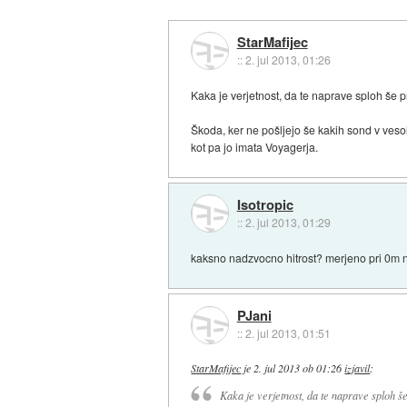
StarMafijec
::
2. jul 2013, 01:26
Kaka je verjetnost, da te naprave sploh še p
Škoda, ker ne pošljejo še kakih sond v ves
kot pa jo imata Voyagerja.
Isotropic
::
2. jul 2013, 01:29
kaksno nadzvocno hitrost? merjeno pri 0m 
PJani
::
2. jul 2013, 01:51
StarMafijec
je
2. jul 2013 ob 01:26
izjavil
:
Kaka je verjetnost, da te naprave sploh še