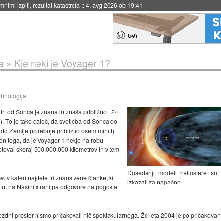
nimi izpiti, rezultat katastrofa
::
4. avg 2026 ob 19:41
a
»
Kje neki je Voyager 1?
ehnologija
 in od Sonca
je znana
in znaša približno 124
v). To je tako daleč, da svetloba od Sonca do
 do Zemlje potrebuje približno osem minut).
en tega, da je Voyager 1 nekje na robu
toval skoraj 500.000.000 kilometrov in v tem
Dosedanji modeli heliosfere so 
ce
, v kateri najdete tri znanstvene
članke
, ki
izkazali za napačne.
u, na Nasini strani
pa odgovore na pogosta
ni prostor nismo pričakovali nič spektakularnega. Že leta 2004 je po pričakovanj