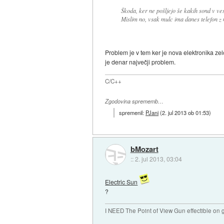
Škoda, ker ne pošljejo še kakih sond v v
Mislim no, vsak mulc ima danes telefon z 
Problem je v tem ker je nova elektronika ze
je denar največji problem.
C/C++
Zgodovina sprememb…
spremenil:
PJani
(
2. jul 2013 ob 01:53
)
bMozart
::
2. jul 2013, 03:04
Electric Sun
?
I NEED The Point of View Gun effectible on gi