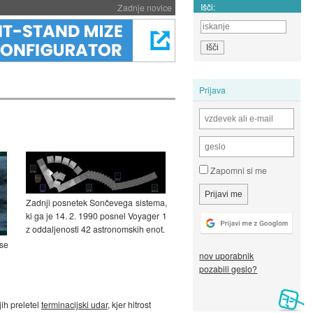
Išči:
Zadnje novice
Prijava
Zapomni si me
Zadnji posnetek Sončevega sistema,
ki ga je 14. 2. 1990 posnel Voyager 1
z oddaljenosti 42 astronomskih enot.
se
nov uporabnik
pozabili geslo?
ih preletel
terminacijski udar
, kjer hitrost