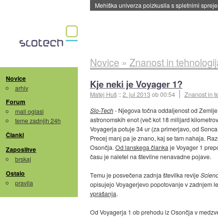
Mehiška univerza poizkusila s spletnimi sprejem
Novice
»
Znanost in tehnologij
Novice
Kje neki je Voyager 1?
arhiv
Matej Huš
::
2. jul 2013
ob 00:54
Znanost in t
Forum
Slo-Tech
- Njegova točna oddaljenost od Zemlje
mali oglasi
astronomskih enot (več kot 18 milijard kilometro
teme zadnjih 24h
Voyagerja potuje 34 ur (za primerjavo, od Sonca
Članki
Precej manj pa je znano, kaj se tam nahaja. Raz
Osončja.
Od lanskega članka
je Voyager 1 prepo
Zaposlitve
času je naletel na številne nenavadne pojave.
brskaj
Ostalo
Temu je posvečena zadnja številka revije
Scien
pravila
opisujejo Voyagerjevo popotovanje v zadnjem let
vprašanja
.
Od Voyagerja 1 ob prehodu iz Osončja v medzvezd