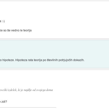
s :-)
e so še vedno le teorija
mo hipoteze. Hipoteza rata teorija po številnih potrjujočih dokazih.
veški izdelek, ki je najdlje od svojega doma
e zdi?