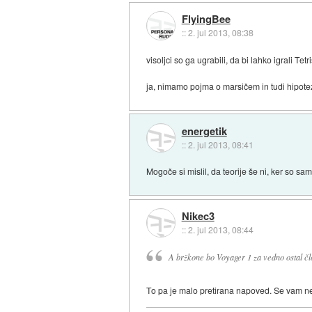
FlyingBee
::
2. jul 2013, 08:38
visoljci so ga ugrabili, da bi lahko igrali Tetri
ja, nimamo pojma o marsičem in tudi hipotez
energetik
::
2. jul 2013, 08:41
Mogoče si mislil, da teorije še ni, ker so sa
Nikec3
::
2. jul 2013, 08:44
A bržkone bo Voyager 1 za vedno ostal člo
To pa je malo pretirana napoved. Se vam n