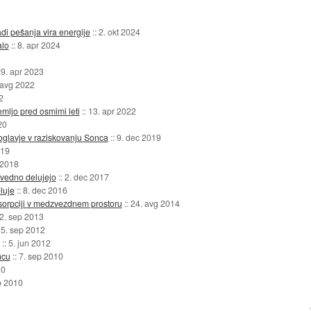
di pešanja vira energije
::
2. okt 2024
alo
::
8. apr 2024
9. apr 2023
 avg 2022
2
mljo pred osmimi leti
::
13. apr 2022
20
poglavje v raziskovanju Sonca
::
9. dec 2019
019
 2018
 vedno delujejo
::
2. dec 2017
luje
::
8. dec 2016
sorpciji v medzvezdnem prostoru
::
24. avg 2014
2. sep 2013
:
5. sep 2012
::
5. jun 2012
ncu
::
7. sep 2010
10
b 2010