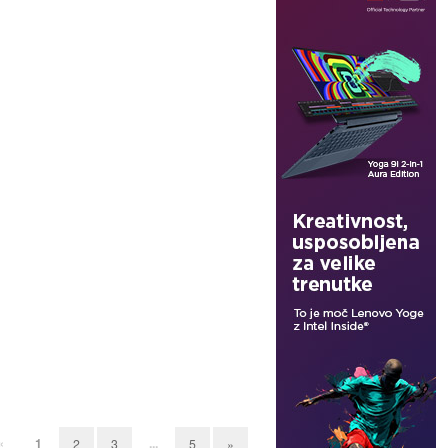
«
1
...
2
3
5
»