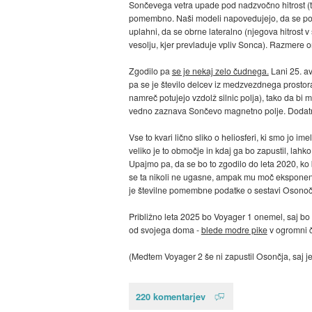
Sončevega vetra upade pod nadzvočno hitrost (to so 
pomembno. Naši modeli napovedujejo, da se po
uplahni, da se obrne lateralno (njegova hitrost v
vesolju, kjer prevladuje vpliv Sonca). Razmere o
Zgodilo pa
se je nekaj zelo čudnega.
Lani 25. a
pa se je število delcev iz medzvezdnega prostora.
namreč potujejo vzdolž silnic polja), tako da bi 
vedno zaznava Sončevo magnetno polje. Dodatna t
Vse to kvari lično sliko o heliosferi, ki smo jo i
veliko je to območje in kdaj ga bo zapustil, lahk
Upajmo pa, da se bo to zgodilo do leta 2020, ko 
se ta nikoli ne ugasne, ampak mu moč eksponentn
je številne pomembne podatke o sestavi Osonočja i
Približno leta 2025 bo Voyager 1 onemel, saj bo 
od svojega doma -
blede modre pike
v ogromni č
(Medtem Voyager 2 še ni zapustil Osončja, saj j
220 komentarjev