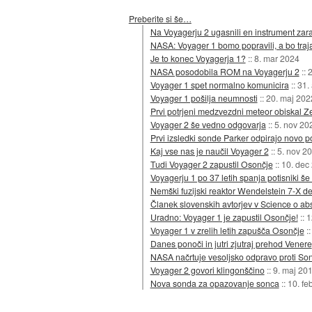
Preberite si še…
Na Voyagerju 2 ugasnili en instrument zara
NASA: Voyager 1 bomo popravili, a bo traj
Je to konec Voyagerja 1?
::
8. mar 2024
NASA posodobila ROM na Voyagerju 2
::
2
Voyager 1 spet normalno komunicira
::
31.
Voyager 1 pošilja neumnosti
::
20. maj 202
Prvi potrjeni medzvezdni meteor obiskal Ze
Voyager 2 še vedno odgovarja
::
5. nov 20
Prvi izsledki sonde Parker odpirajo novo 
Kaj vse nas je naučil Voyager 2
::
5. nov 2
Tudi Voyager 2 zapustil Osončje
::
10. dec
Voyagerju 1 po 37 letih spanja potisniki še
Nemški fuzijski reaktor Wendelstein 7-X de
Članek slovenskih avtorjev v Science o ab
Uradno: Voyager 1 je zapustil Osončje!
::
1
Voyager 1 v zrelih letih zapušča Osončje
:
Danes ponoči in jutri zjutraj prehod Venere
NASA načrtuje vesoljsko odpravo proti So
Voyager 2 govori klingonščino
::
9. maj 20
Nova sonda za opazovanje sonca
::
10. fe