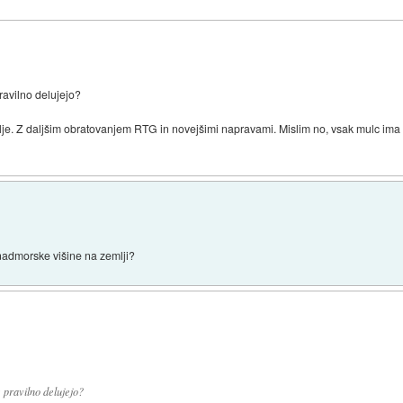
ravilno delujejo?
olje. Z daljšim obratovanjem RTG in novejšimi napravami. Mislim no, vsak mulc ima
nadmorske višine na zemlji?
 pravilno delujejo?