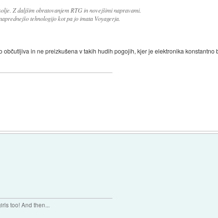
esolje. Z daljšim obratovanjem RTG in novejšimi napravami.
naprednejšo tehnologijo kot pa jo imata Voyagerja.
lo občutljiva in ne preizkušena v takih hudih pogojih, kjer je elektronika konstan
rls too! And then...