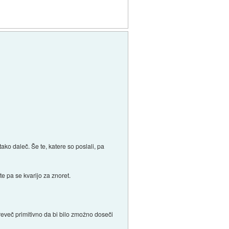
tako daleč. Še te, katere so poslali, pa
e pa se kvarijo za znoret.
preveč primitivno da bi bilo zmožno doseči