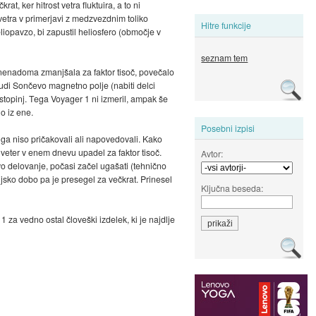
t, ker hitrost vetra fluktuira, a to ni
etra v primerjavi z medzvezdnim toliko
Hitre funkcije
liopavzo, bi zapustil heliosfero (območje v
seznam tem
e nenadoma zmanjšala za faktor tisoč, povečalo
 tudi Sončevo magnetno polje (nabiti delci
 stopinj. Tega Voyager 1 ni izmeril, ampak še
o iz ene.
Posebni izpisi
i ga niso pričakovali ali napovedovali. Kako
v veter v enem dnevu upadel za faktor tisoč.
Avtor:
vo delovanje, počasi začel ugašati (tehnično
sko dobo pa je presegel za večkrat. Prinesel
Ključna beseda:
za vedno ostal človeški izdelek, ki je najdlje