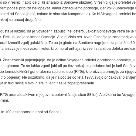
v resnici nabiti delci, ki izhajajo iz Sončeve plazme). V resnici ga je preletel večkra
tem počasi približa
heliopavza
, kakor označujemo področje, kjer vpliv Sončevega v
 smeri od Sonca je nič, ostane le stranska komponenta). Ko bi Voyager 1 preletel he
nkraj so precej drugačne.
vgusta
je kazalo
, da je Voyager 1 zapustil heliosfero. Jakost Sončevega vetra se j
 Rekli bi, da je to konec Osončja. A to ni čisto res. Izven Osončja je zanemarljivo
morali izmeriti zgolj galaktično. To pa je glede na Sončevo nagnjeno za približno 60
ežava je medzvezdni veter, ki bi moral prihajati iz vseh strani, pa doteka pretežn
meli. Znanstveniki pojasnjujejo, da je očitno Voyager 1 priletel v prehodno območje, k
o le ugibamo. To se lahko zgodi jutri ali pa čez nekaj let, podobno kot je tudi Sonče
bo termoelektrični generator na radioizotope (RTG), ki proizvaja energijo za njego
o pojema). Ne pozabimo, da je na poti že od leta 1977, svojo pričakovano življenj
n tudi sedaj v svojih zrelih letih nas je zopet presenetil.
RTG premalo aktiven (njegov razpolovni čas je sicer 88 let). A bržkone bo Voyager 1 
rnini.
e le 100 astronomskih enot od Sonca.)