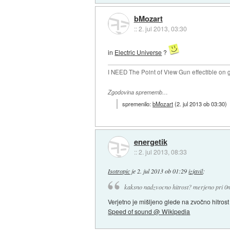
bMozart
::
2. jul 2013, 03:30
in
Electric Universe
?
I NEED The Point of View Gun effectible on gi
Zgodovina sprememb…
spremenilo:
bMozart
(
2. jul 2013 ob 03:30
)
energetik
::
2. jul 2013, 08:33
Isotropic
je
2. jul 2013 ob 01:29
izjavil
:
kaksno nadzvocno hitrost? merjeno pri 0
Verjetno je mišljeno glede na zvočno hitrost 
Speed of sound @ Wikipedia