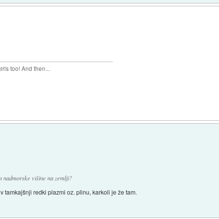
rls too! And then...
m nadmorske višine na zemlji?
v tamkajšnji redki plazmi oz. plinu, karkoli je že tam.