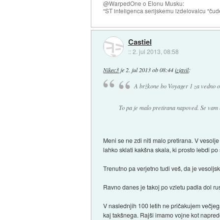
@WarpedOne o Elonu Musku:
"ST inteligenca serijskemu izdelovalcu "čud
Castiel
::
2. jul 2013, 08:58
Nikec3
je
2. jul 2013 ob 08:44
izjavil
:
A bržkone bo Voyager 1 za vedno ost
To pa je malo pretirana napoved. Se vam 
Meni se ne zdi niti malo pretirana. V vesolje
lahko sklati kakšna skala, ki prosto lebdi po
Trenutno pa verjetno tudi veš, da je vesoljs
Ravno danes je takoj po vzletu padla dol rus
V naslednjih 100 letih ne pričakujem večjega
kaj takšnega. Rajši imamo vojne kot napred