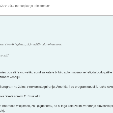
ežev" očita pomanjkanje inteligence"
al človeški izdelek, ki je najdlje od svojega doma
ne zdi?
 niso poslali ravno veliko sond za katere bi bilo sploh možno verjeti, da bodo prišle 
 širnem vesolju.
ki program na žalost v nekem stagniranju. Američani so program opustili, ruske raket
ka raketa s tremi GPS sateliti.
 napredka v tej smeri, žal. (kljub temu, da si tega zelo želim, vendar je človeštvo 
ek).