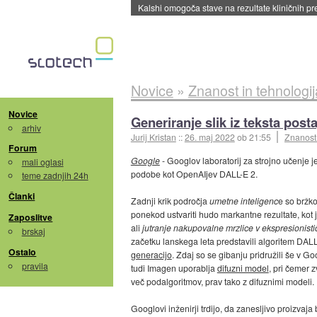
Sandisk že prodal več kot polovico SSD-jev za 
Novice
»
Znanost in tehnologij
Novice
Generiranje slik iz teksta post
arhiv
Jurij Kristan
::
26. maj 2022
ob 21:55
Znanost 
Forum
Google
- Googlov laboratorij za strojno učenje j
mali oglasi
podobe kot OpenAIjev DALL-E 2.
teme zadnjih 24h
Članki
Zadnji krik področja
umetne inteligenc
e so bržko
ponekod ustvariti hudo markantne rezultate, kot
Zaposlitve
ali
jutranje nakupovalne mrzlice v ekspresionist
brskaj
začetku lanskega leta predstavili algoritem DA
Ostalo
generacijo
. Zdaj so se gibanju pridružili še v Go
pravila
tudi Imagen uporablja
difuzni model
, pri čemer z
več podalgoritmov, prav tako z difuznimi modeli.
Googlovi inženirji trdijo, da zanesljivo proizva