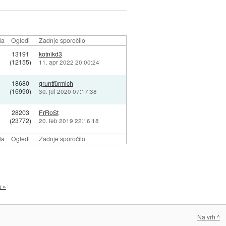
la
Ogledi
Zadnje sporočilo
13191
kotnikd3
(12155)
11. apr 2022 20:00:24
18680
gruntfürmich
(16990)
30. jul 2020 07:17:38
28203
FrRoSt
(23772)
20. feb 2019 22:16:18
la
Ogledi
Zadnje sporočilo
a »
Na vrh ^