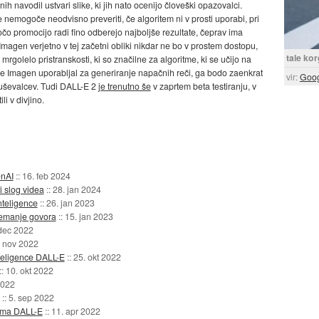
h navodil ustvari slike, ki jih nato ocenijo človeški opazovalci.
te nemogoče neodvisno preveriti, če algoritem ni v prosti uporabi, pri
čo promocijo radi fino odberejo najboljše rezultate, čeprav ima
 Imagen verjetno v tej začetni obliki nikdar ne bo v prostem dostopu,
tale kor
 mrgolelo pristranskosti, ki so značilne za algoritme, ki se učijo na
se Imagen uporabljal za generiranje napačnih reči, ga bodo zaenkrat
vir:
Goo
kuševalcev. Tudi DALL-E 2
je trenutno še
v zaprtem beta testiranju, v
i v divjino.
enAI
::
16. feb 2024
 slog videa
::
28. jan 2024
nteligence
::
26. jan 2023
snemanje govora
::
15. jan 2023
dec 2022
. nov 2022
nteligence DALL-E
::
25. okt 2022
::
10. okt 2022
2022
::
5. sep 2022
itma DALL-E
::
11. apr 2022