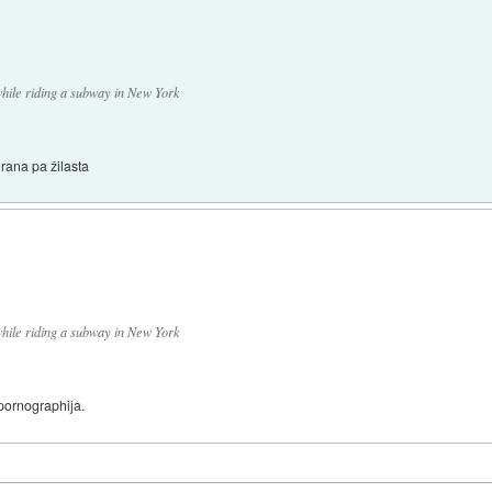
 while riding a subway in New York
irana pa žilasta
 while riding a subway in New York
 pornographija.