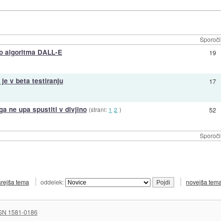
Sporoči
jo algoritma DALL-E
19
je v beta testiranju
17
ga ne upa spustiti v divjino
(strani:
1
2
)
52
Sporoči
arejša tema
oddelek:
novejša tem
SN 1581-0186