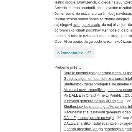
testno orodje, DrawBench, ki glede na 200 vzorčni
Seveda je treba poudariti, da je tovrstne rezulta
čemer vemo, da ustvarjalci za čim bolj navdušujo
takšna
strojna pamet
danes še
znatne omejitve
.
saj njegovi
avtorji priznavajo
, da naj bi v njem še
ogromnih količinah podatkov. Ker nočejo, da bi 
oddajali v rabo le ozko začrtanemu krogu preiz
OpenAI pa upajo, da ga bodo lahko nekoč izpustil
6 komentarjev
Preberite si še…
Sora je navdušujoč generator videa iz Op
Googlov algoritem Lumiere zna spreminjati
Shutterstock začel prodajati slike umetne i
Microsoft razvil zmogljiv algoritem za po
Po DALL-E in ChatGPT je tu Point-E
::
23. 
Iz navodil generiramo tudi 3D objekte
::
22
Shutterstock bo prodajal grafiko umetne i
Računalnik zna iz navodil generirati video
DALL-E je sedaj prosto na voljo
::
30. sep 
DALL-E zna sliko nadaljevati izven okvirjev
OpenAI predstavil drugo generacijo algor