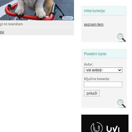
Hitre funkcije
gi ni resničen
seznam tem
gle
Posebni izpisi
Avtor:
Ključna beseda: