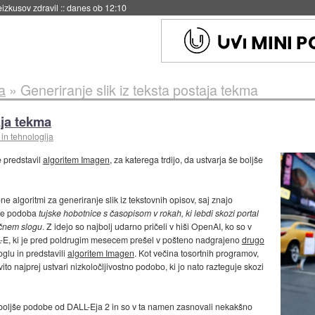
naslednji dve leti
::
danes ob 11:37
a
»
Generiranje slik iz teksta postaja tekma
aja tekma
in tehnologija
e predstavil
algoritem Imagen
, za katerega trdijo, da ustvarja še boljše
ne algoritmi za generiranje slik iz tekstovnih opisov, saj znajo
 je podoba
tujske hobotnice s časopisom v rokah, ki lebdi skozi portal
ičnem slogu
. Z idejo so najbolj udarno pričeli v hiši OpenAI, ko so v
LL-E, ki je pred poldrugim mesecem prešel v pošteno nadgrajeno
drugo
oglu in predstavili
algoritem Imagen
. Kot večina tosortnih programov,
vito najprej ustvari nizkoločljivostno podobo, ki jo nato razteguje skozi
ja boljše podobe od DALL-Eja 2 in so v ta namen zasnovali nekakšno