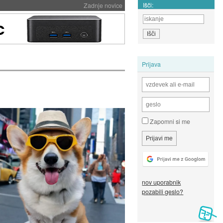
Išči:
Zadnje novice
Prijava
Zapomni si me
nov uporabnik
pozabili geslo?