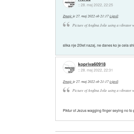
::
28. maj 2022, 22:25
Zmajc
je
27. maj 2022 ob 21:17
izjavil
:
Picture of Anglina Jolie using a vibrator
slika nje 20let nazaj, ne danes ko je cela sh
kopriva60918
::
28. maj 2022, 22:31
Zmajc
je
27. maj 2022 ob 21:17
izjavil
:
Picture of Anglina Jolie using a vibrator
Piktur of Jezus wagging finger seying no to