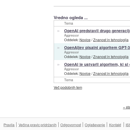
Vredno ogleda ...
Tema
»
OpenAI predstavil drugo generaci
Aggressor
Oddelek:
Novice
/
Znanost in tehnologija
»
OpenAIjev pisalni algoritem GPT-3 
Aggressor
Oddelek:
Novice
/
Znanost in tehnologija
»
OpenAI je ustvaril algoritem, ki si 
Aggressor
Oddelek:
Novice
/
Znanost in tehnologija
Tema
Več podobnih tem
« st
Pravila
Večina pravic pridržanih
Odgovornost
Oglaševanje
Kontakt
IS