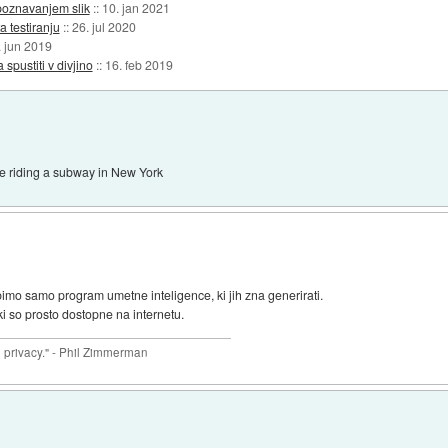
poznavanjem slik
::
10. jan 2021
a testiranju
::
26. jul 2020
. jun 2019
 spustiti v divjino
::
16. feb 2019
ile riding a subway in New York
bimo samo program umetne inteligence, ki jih zna generirati.
 ki so prosto dostopne na internetu.
ve privacy." - Phil Zimmerman