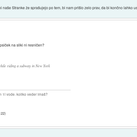
ni naše Stranke že sprašujejo po tem, bi nam prišlo zelo prav, da bi končno lahko ust
siček na sliki ni resničen?
 while riding a subway in New York
m 1l vode. koliko veder imaš?
:22
)