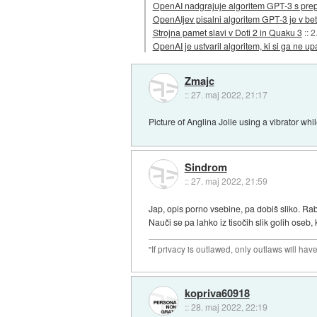
OpenAI nadgrajuje algoritem GPT-3 s pre
OpenAIjev pisalni algoritem GPT-3 je v bet
Strojna pamet slavi v Doti 2 in Quaku 3
::
2
OpenAI je ustvaril algoritem, ki si ga ne upa
Zmajc
::
27. maj 2022, 21:17
Picture of Anglina Jolie using a vibrator wh
Sindrom
::
27. maj 2022, 21:59
Jap, opis porno vsebine, pa dobiš sliko. Ra
Nauči se pa lahko iz tisočih slik golih oseb,
"If privacy is outlawed, only outlaws will ha
kopriva60918
::
28. maj 2022, 22:19