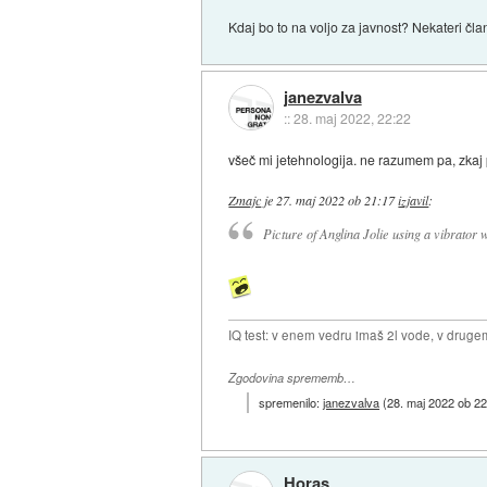
Kdaj bo to na voljo za javnost? Nekateri čla
janezvalva
::
28. maj 2022, 22:22
všeč mi jetehnologija. ne razumem pa, zkaj p
Zmajc
je
27. maj 2022 ob 21:17
izjavil
:
Picture of Anglina Jolie using a vibrator
IQ test: v enem vedru imaš 2l vode, v druge
Zgodovina sprememb…
spremenilo:
janezvalva
(
28. maj 2022 ob 22
Horas