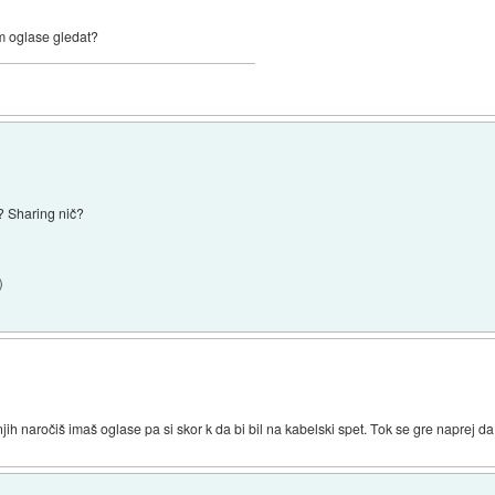
m oglase gledat?
 Sharing nič?
)
 njih naročiš imaš oglase pa si skor k da bi bil na kabelski spet. Tok se gre naprej 