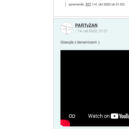
spremenilo:
XIIT
(
14. okt 2022 ob 01:03
)
PARTyZAN
::
14. okt 2022, 01:37
Glasujte z denarnicami :)