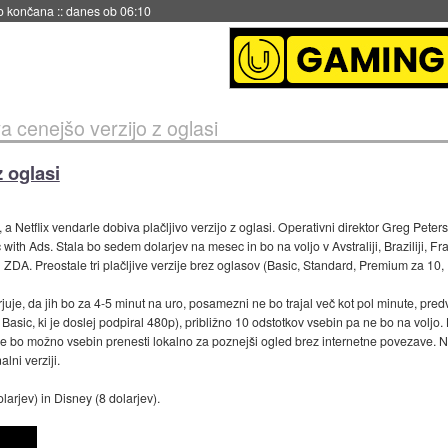
s ob 06:09
va cenejšo verzijo z oglasi
z oglasi
i, a Netflix vendarle dobiva plačljivo verzijo z oglasi. Operativni direktor Greg Peter
c with Ads. Stala bo sedem dolarjev na mesec in bo na voljo v Avstraliji, Braziliji, Fran
 in ZDA. Preostale tri plačljive verzije brez oglasov (Basic, Standard, Premium za 10
trjuje, da jih bo za 4-5 minut na uro, posamezni ne bo trajal več kot pol minute, pr
 Basic, ki je doslej podpiral 480p), približno 10 odstotkov vsebin pa ne bo na voljo.
ne bo možno vsebin prenesti lokalno za poznejši ogled brez internetne povezave. Ni š
lni verziji.
arjev) in Disney (8 dolarjev).