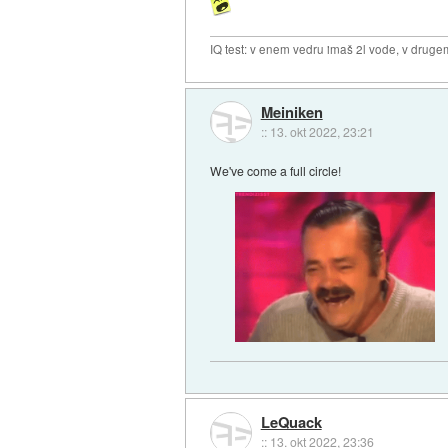
IQ test: v enem vedru imaš 2l vode, v druge
Meiniken
::
13. okt 2022, 23:21
We've come a full circle!
LeQuack
::
13. okt 2022, 23:36