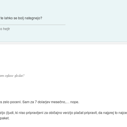
te lahko se bolj nategnejo?
o hejtr
am oglase gledat?
 res zelo poceni. Sam za 7 dolarjev mesečno,… nope.
 (ljudi, ki niso pripravljeni za običajno verzijo plačat pripravit, da najprej to naj
 paket.