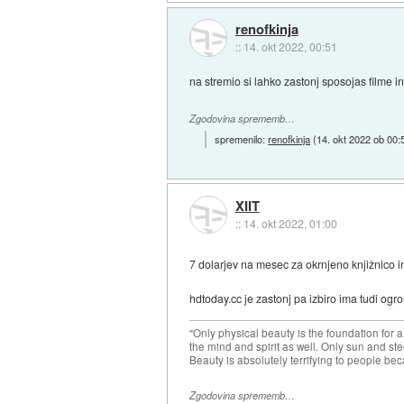
renofkinja
::
14. okt 2022, 00:51
na stremio si lahko zastonj sposojas filme in 
Zgodovina sprememb…
spremenilo:
renofkinja
(
14. okt 2022 ob 00:
XIIT
::
14. okt 2022, 01:00
7 dolarjev na mesec za okrnjeno knjižnico 
hdtoday.cc je zastonj pa izbiro ima tudi ogrom
"Only physical beauty is the foundation for a
the mind and spirit as well. Only sun and ste
Beauty is absolutely terrifying to people beca
Zgodovina sprememb…