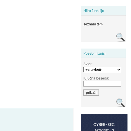
Hitre funkcije
seznam tem
Posebni izpisi
Avtor:
Ključna beseda: