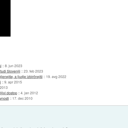
i
::
8. jun 2023
tudi Sloveniji
::
23. feb 2023
ljenejše, a ljudje izbirčnejši
::
19. avg 2022
j
::
9. apr 2015
 2013
ljivi dostop
::
4. jan 2012
vnosti
::
17. dec 2010