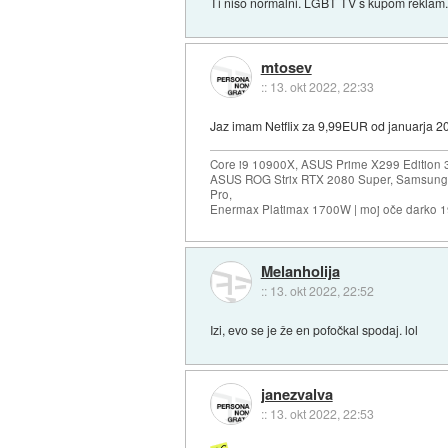
Ti niso normalni. LGBT TV s kupom reklam. 
mtosev
::
13. okt 2022, 22:33
Jaz imam Netflix za 9,99EUR od januarja 2
Core i9 10900X, ASUS Prime X299 Edition 
ASUS ROG Strix RTX 2080 Super, Samsung
Pro,
Enermax Platimax 1700W | moj oče darko 
Melanholija
::
13. okt 2022, 22:52
Izi, evo se je že en pofočkal spodaj. lol
janezvalva
::
13. okt 2022, 22:53