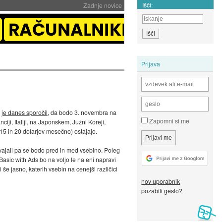
Išči:
Zadnje novice
Prijava
s
je danes sporočil
, da bodo 3. novembra na
Zapomni si me
ciji, Italiji, na Japonskem, Južni Koreji,
, 15 in 20 dolarjev mesečno) ostajajo.
edvajali pa se bodo pred in med vsebino. Poleg
 Basic with Ads bo na voljo le na eni napravi
e jasno, katerih vsebin na cenejši različici
nov uporabnik
pozabili geslo?