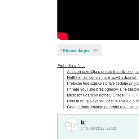
49 komentarjev
Preberite si še…
Amazon razmišlja o pretočni storitvi z oglas
Netflix znižal cene v manj razvitih državah, 
Pretočne televizijske storitve čedalje priljub
Prihaja YouTube brez oglasov, a ne zaston
Microsoft udaril po botnetu Citadel
::
7. jun
Delo in drugi slovenski časniki uvajajo plač
Google dodal iskanje po bralni ravni zahte
Izi
::
13. okt 2022, 22:32