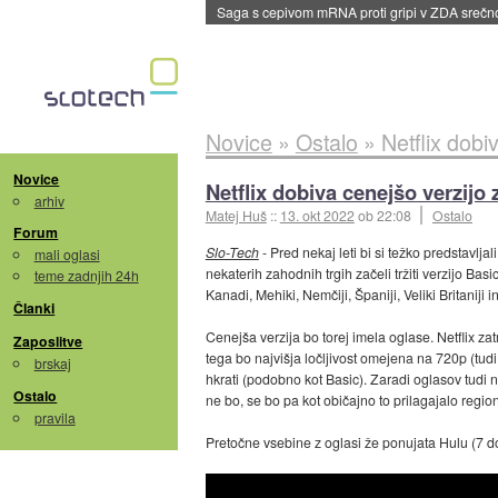
BMW v vozilih začel predvajati reklame
::
dane
Novice
»
Ostalo
»
Netflix dobi
Novice
Netflix dobiva cenejšo verzijo 
arhiv
Matej Huš
::
13. okt 2022
ob 22:08
Ostalo
Forum
Slo-Tech
- Pred nekaj leti bi si težko predstavljal
mali oglasi
nekaterih zahodnih trgih začeli tržiti verzijo Basi
teme zadnjih 24h
Kanadi, Mehiki, Nemčiji, Španiji, Veliki Britaniji
Članki
Cenejša verzija bo torej imela oglase. Netflix za
Zaposlitve
tega bo najvišja ločljivost omejena na 720p (tudi
brskaj
hkrati (podobno kot Basic). Zaradi oglasov tudi 
Ostalo
ne bo, se bo pa kot običajno to prilagajalo regiona
pravila
Pretočne vsebine z oglasi že ponujata Hulu (7 dol