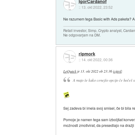
IgorCardanof
::
13. okt 2022, 23:52
Ne razumem tega Basic with Ads paketa? A 
Retail investor, Simp, Crypto analyst, Cardan
Ne odgovarjam na DM.
ripmork
::
14. okt 2022, 00:36
LeQuack
je
13. okt 2022 ob 23:36
izjavil
:
A majo še kako cenejšo opcijo če hočeš s
Sej zadeva bi imela svoj smisel, če bi bila
Pomoje je namen tega sam izboljšat konverzijo
možnosti zmotivirat, da presedlajo na dražji