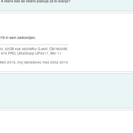
A resno kdo še vedno plačuje za to sranje?
016 in sem zadovoljen.
30, 32GB 4x8 3600Mhz G.skill, CM H500M,
 970 PRO, UltraSharp UP3017, Win 11
1960-2016, moj labradorec max 2002-2013