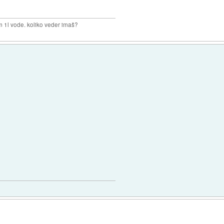
m 1l vode. koliko veder imaš?