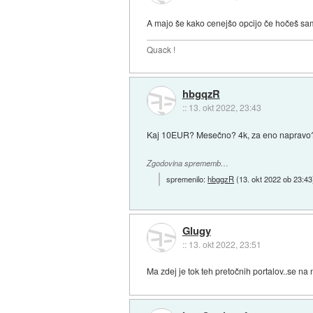
A majo še kako cenejšo opcijo če hočeš sa
Quack !
hbgqzR
::
13. okt 2022, 23:43
Kaj 10EUR? Mesečno? 4k, za eno napravo?
Zgodovina sprememb…
spremenilo:
hbgqzR
(
13. okt 2022 ob 23:43
Glugy
::
13. okt 2022, 23:51
Ma zdej je tok teh pretočnih portalov..se na