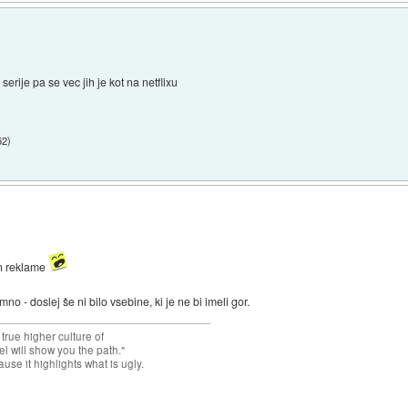
serije pa se vec jih je kot na netflixu
52
)
in reklame
no - doslej še ni bilo vsebine, ki je ne bi imeli gor.
 true higher culture of
el will show you the path."
use it highlights what is ugly.