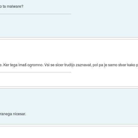
ajo ta malware?
. Ker tega imaš ogromno. Vsi se sicer trudijo zaznavat, pol pa je samo stvar kako pr
liranega nicesar.