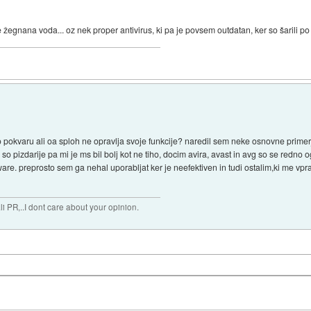
e žegnana voda... oz nek proper antivirus, ki pa je povsem outdatan, ker so šarili po n
zlo pokvaru ali oa sploh ne opravlja svoje funkcije? naredil sem neke osnovne prim
so pizdarije pa mi je ms bil bolj kot ne tiho, docim avira, avast in avg so se redno ogl
 preprosto sem ga nehal uporabljat ker je neefektiven in tudi ostalim,ki me vpr
 PR,..I dont care about your opinion.