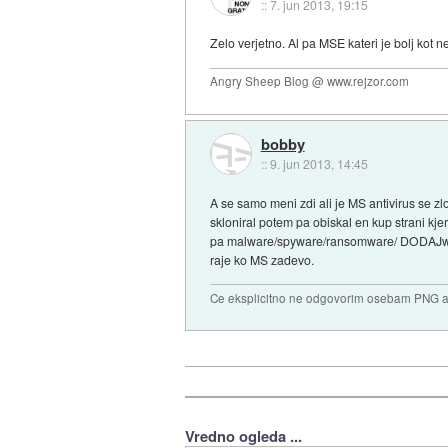
::
7. jun 2013, 19:15
Zelo verjetno. Al pa MSE kateri je bolj kot n
Angry Sheep Blog @ www.rejzor.com
bobby
::
9. jun 2013, 14:45
A se samo meni zdi ali je MS antivirus se 
skloniral potem pa obiskal en kup strani kjer 
pa malware/spyware/ransomware/ DODAJware.
raje ko MS zadevo.
Ce eksplicitno ne odgovorim osebam PNG ali
Vredno ogleda ...