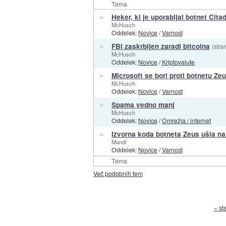
Tema
»
Heker, ki je uporabljal botnet Cit
McHusch
Oddelek:
Novice
/
Varnost
»
FBI zaskrbljen zaradi bitcoina
(stra
McHusch
Oddelek:
Novice
/
Kriptovalute
»
Microsoft se bori proti botnetu Ze
McHusch
Oddelek:
Novice
/
Varnost
»
Spama vedno manj
McHusch
Oddelek:
Novice
/
Omrežja / internet
»
Izvorna koda botneta Zeus ušla na
Mandi
Oddelek:
Novice
/
Varnost
Tema
Več podobnih tem
« st