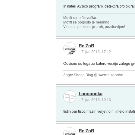
In kateri AV&co programi detektirajo/blokir
Motiti se je človeško.
Motiti se pogosto je neumno.
Vztrajati pri zmoti je... oh, pozdravljen!
RejZoR
::
7. jun 2013, 17:12
Odvisno od tega za katero verzijo zalege gre
Angry Sheep Blog @ www.rejzor.com
Looooooka
::
7. jun 2013, 19:13
tistih par tisoc masin verjetno ni imelo insta
RejZoR