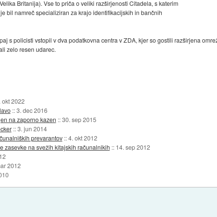
elika Britanija). Vse to priča o veliki razširjenosti Citadela, s katerim
je bil namreč specializiran za krajo identifikacijskih in bančnih
paj s policisti vstopil v dva podatkovna centra v ZDA, kjer so gostili razširjena omr
li zelo resen udarec.
. okt 2022
glavo
::
3. dec 2016
sojen na zaporno kazen
::
30. sep 2015
ocker
::
3. jun 2014
unalniških prevarantov
::
4. okt 2012
ove zasevke na svežih kitajskih računalnikih
::
14. sep 2012
12
mar 2012
2010