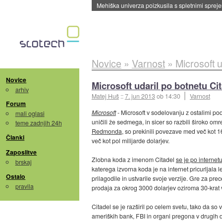
Mehiška univerza poizkusila s spletnimi sprejem
Novice
»
Varnost
»
Microsoft u
Novice
Microsoft udaril po botnetu Ci
arhiv
Matej Huš
::
7. jun 2013
ob 14:30
Varnost
Forum
Microsoft
- Microsoft v sodelovanju z ostalimi po
mali oglasi
uničili že sedmega, in sicer so razbili široko omr
teme zadnjih 24h
Redmonda
, so prekinili povezave med več kot 1
Članki
več kot pol milijarde dolarjev.
Zaposlitve
Zlobna koda z imenom Citadel
se je po internetu
brskaj
katerega izvorna koda je na internet pricurljala le
Ostalo
prilagodile in ustvarile svoje verzije. Gre za pr
pravila
prodaja za okrog 3000 dolarjev oziroma 30-krat v
Citadel se je razširil po celem svetu, tako da so 
ameriških bank, FBI in organi pregona v drugih d