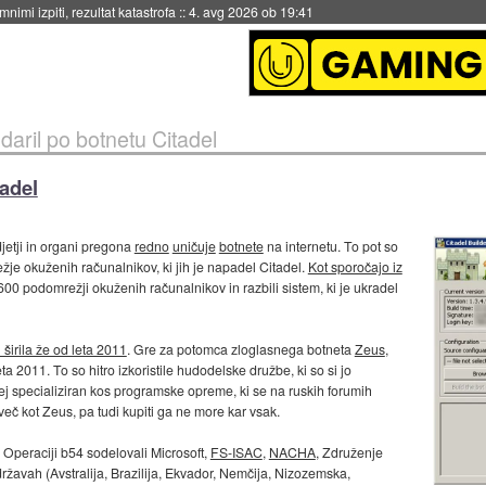
nimi izpiti, rezultat katastrofa
::
4. avg 2026 ob 19:41
daril po botnetu Citadel
tadel
djetji in organi pregona
redno
uničuje
botnete
na internetu. To pot so
ežje okuženih računalnikov, ki jih je napadel Citadel.
Kot sporočajo iz
600 podomrežji okuženih računalnikov in razbili sistem, ki je ukradel
 širila že od leta 2011
. Gre za potomca zloglasnega botneta
Zeus
,
ta 2011. To so hitro izkoristile hudodelske družbe, ki so si jo
ecej specializiran kos programske opreme, ki se na ruskih forumih
eč kot Zeus, pa tudi kupiti ga ne more kar vsak.
v Operaciji b54 sodelovali Microsoft,
FS-ISAC
,
NACHA
, Združenje
ržavah (Avstralija, Brazilija, Ekvador, Nemčija, Nizozemska,