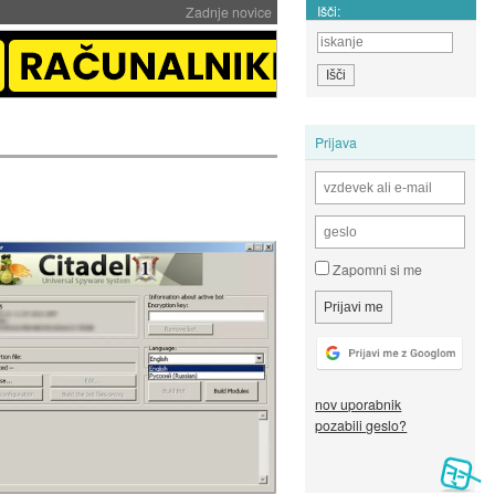
Išči:
Zadnje novice
Prijava
Zapomni si me
nov uporabnik
pozabili geslo?