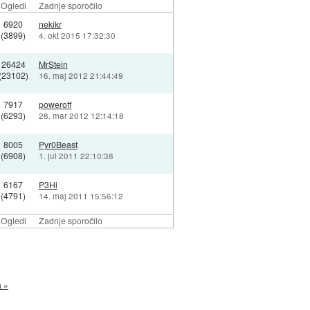
Ogledi
Zadnje sporočilo
6920
nekikr
(3899)
4. okt 2015 17:32:30
26424
MrStein
(23102)
16. maj 2012 21:44:49
7917
poweroff
(6293)
28. mar 2012 12:14:18
8005
Pyr0Beast
(6908)
1. jul 2011 22:10:38
6167
P3Hi
(4791)
14. maj 2011 15:56:12
Ogledi
Zadnje sporočilo
a »