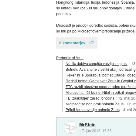
Hongkong, Islandija, Indija, Indonezija, Španija, V
so ukradli več kot 500 milijonov dolarjev. Citadel 
podatkov.
Microsoft
je pridobil odredbo sodišča
, potem sku
so mu pa po Microsoftovem prepričanju prizadeja
5 komentarjev
Preberite si še…
Netflix dobiva cenejšo verzijo z oglasi
::
13
Botnetu Avalanche v veliki akciji odrezali 
Heker, ki je uporabljal botnet Citadel, ob
Razbili botnet Gameover Zeus in CryptoL
FTC razbil obsežno mednarodno mrežo rač
Microsoft uničil botnet Nitol in odkril njeg
FBI zaskrbljen zaradi bitcoina
::
12. maj 20
Microsoft se bori proti botnetu Zeus
::
26. 
Prijeti še kolovodje botneta Zeus
::
4. okt 
MrStein
::
7. jun 2013, 16:53