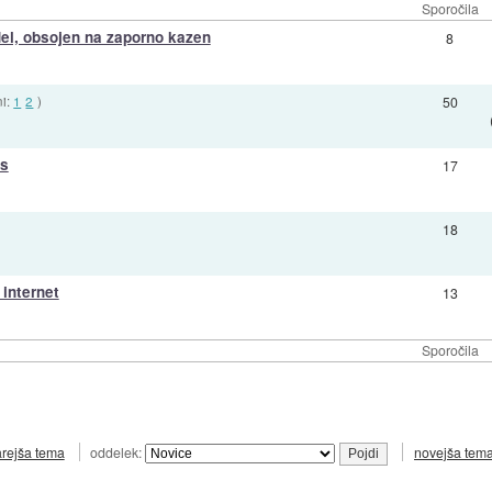
Sporočila
adel, obsojen na zaporno kazen
8
ni:
1
2
)
50
us
17
18
 internet
13
Sporočila
arejša tema
oddelek:
novejša tem