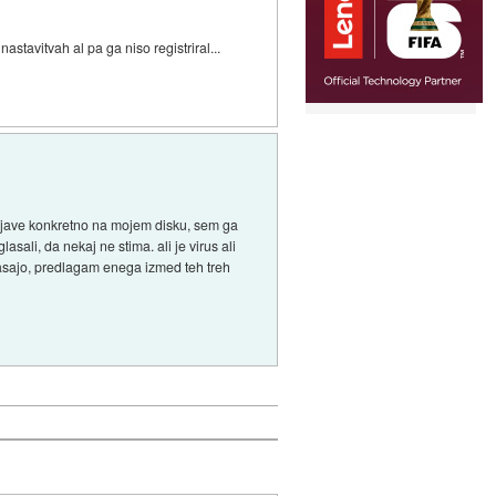
astavitvah al pa ga niso registriral...
erjave konkretno na mojem disku, sem ga
asali, da nekaj ne stima. ali je virus ali
asajo, predlagam enega izmed teh treh