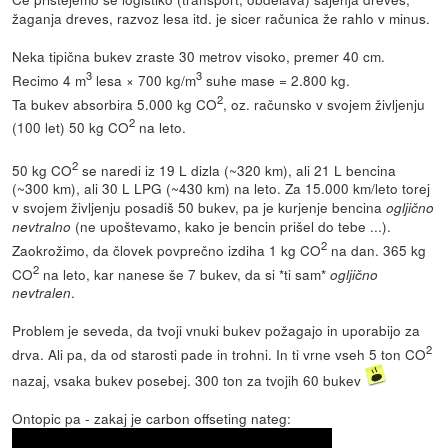
žaganja dreves, razvoz lesa itd. je sicer računica že rahlo v minus.
Neka tipična bukev zraste 30 metrov visoko, premer 40 cm.
3
3
Recimo 4 m
lesa × 700 kg/m
suhe mase = 2.800 kg.
2
Ta bukev absorbira 5.000 kg CO
, oz. računsko v svojem življenju
2
(100 let) 50 kg CO
na leto.
2
50 kg CO
se naredi iz 19 L dizla (~320 km), ali 21 L bencina
(~300 km), ali 30 L LPG (~430 km) na leto. Za 15.000 km/leto torej
v svojem življenju posadiš 50 bukev, pa je kurjenje bencina
ogljično
(ne upoštevamo, kako je bencin prišel do tebe ...).
nevtralno
2
Zaokrožimo, da človek povprečno izdiha 1 kg CO
na dan. 365 kg
2
CO
na leto, kar nanese še 7 bukev, da si *ti sam*
ogljično
.
nevtralen
Problem je seveda, da tvoji vnuki bukev požagajo in uporabijo za
2
drva. Ali pa, da od starosti pade in trohni. In ti vrne vseh 5 ton CO
nazaj, vsaka bukev posebej. 300 ton za tvojih 60 bukev
Ontopic pa - zakaj je carbon offseting nateg: