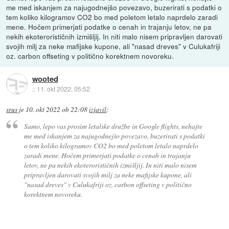
me med iskanjem za najugodnejšo povezavo, buzerirati s podatki o
tem koliko kilogramov CO2 bo med poletom letalo naprdelo zaradi
mene. Hočem primerjati podatke o cenah in trajanju letov, ne pa
nekih ekoterorističnih izmišljij. In niti malo nisem pripravljen darovati
svojih milj za neke mafijske kupone, ali "nasad dreves" v Culukafriji
oz. carbon offseting v politično korektnem novoreku.
wooted
::
11. okt 2022, 05:52
srus
je
10. okt 2022 ob 22:08
izjavil
:
Samo, lepo vas prosim letalske družbe in Google flights, nehajte
me med iskanjem za najugodnejšo povezavo, buzerirati s podatki
o tem koliko kilogramov CO2 bo med poletom letalo naprdelo
zaradi mene. Hočem primerjati podatke o cenah in trajanju
letov, ne pa nekih ekoterorističnih izmišljij. In niti malo nisem
pripravljen darovati svojih milj za neke mafijske kupone, ali
"nasad dreves" v Culukafriji oz. carbon offseting v politično
korektnem novoreku.