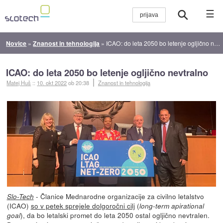
☰
Novice
»
Znanost in tehnologija
»
ICAO: do leta 2050 bo letenje ogljično nevtralno
ICAO: do leta 2050 bo letenje ogljično nevtralno
Matej Huš
::
10. okt 2022
ob 20:38
Znanost in tehnologija
- Članice Mednarodne organizacije za civilno letalstvo
Slo-Tech
(ICAO)
so v petek sprejele dolgoročni cilj
(
long-term apirational
), da bo letalski promet do leta 2050 ostal ogljično nevtralen.
goal