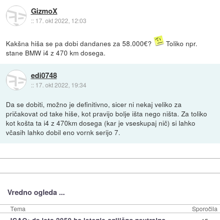
GizmoX
::
17. okt 2022, 12:03
Kakšna hiša se pa dobi dandanes za 58.000€?
Toliko npr.
stane BMW i4 z 470 km dosega.
edi0748
::
17. okt 2022, 19:34
Da se dobiti, možno je definitivno, sicer ni nekaj veliko za
pričakovat od take hiše, kot pravijo bolje išta nego ništa. Za toliko
kot košta ta i4 z 470km dosega (kar je vseskupaj nič) si lahko
včasih lahko dobil eno vornk serijo 7.
Vredno ogleda ...
Tema
Sporočila