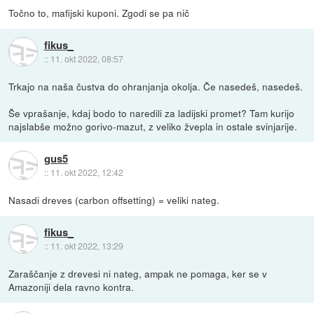
Točno to, mafijski kuponi. Zgodi se pa nič
fikus_
::
11. okt 2022, 08:57
Trkajo na naša čustva do ohranjanja okolja. Če nasedeš, nasedeš.
Še vprašanje, kdaj bodo to naredili za ladijski promet? Tam kurijo
najslabše možno gorivo-mazut, z veliko žvepla in ostale svinjarije.
gus5
::
11. okt 2022, 12:42
Nasadi dreves (carbon offsetting) = veliki nateg.
fikus_
::
11. okt 2022, 13:29
Zaraščanje z drevesi ni nateg, ampak ne pomaga, ker se v
Amazoniji dela ravno kontra.