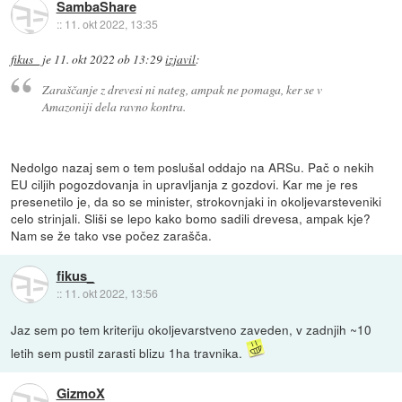
SambaShare
::
11. okt 2022, 13:35
fikus_
je
11. okt 2022 ob 13:29
izjavil
:
Zaraščanje z drevesi ni nateg, ampak ne pomaga, ker se v
Amazoniji dela ravno kontra.
Nedolgo nazaj sem o tem poslušal oddajo na ARSu. Pač o nekih
EU ciljih pogozdovanja in upravljanja z gozdovi. Kar me je res
presenetilo je, da so se minister, strokovnjaki in okoljevarsteveniki
celo strinjali. Sliši se lepo kako bomo sadili drevesa, ampak kje?
Nam se že tako vse počez zarašča.
fikus_
::
11. okt 2022, 13:56
Jaz sem po tem kriteriju okoljevarstveno zaveden, v zadnjih ~10
letih sem pustil zarasti blizu 1ha travnika.
GizmoX