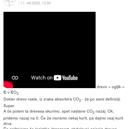
::
11. okt 2022, 15:30
drevo = ogljik =
v
O
C
C
2
Dokler drevo raste, iz zraka absorbira CO
- že po sami definiciji.
2
Super.
A če potem ta drevesa skurimo, spet nastane CO
nazaj. Ok,
2
pridemo nazaj na 0. Če že moramo nekaj kurit, pa dajmo vsaj kurit
drva.
Če prištejemo še logistiko (transport, obdelava) sajenja dreves,