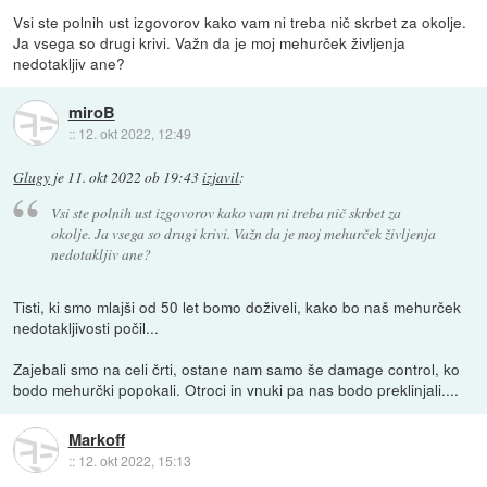
Vsi ste polnih ust izgovorov kako vam ni treba nič skrbet za okolje.
Ja vsega so drugi krivi. Važn da je moj mehurček življenja
nedotakljiv ane?
miroB
::
12. okt 2022, 12:49
Glugy
je
11. okt 2022 ob 19:43
izjavil
:
Vsi ste polnih ust izgovorov kako vam ni treba nič skrbet za
okolje. Ja vsega so drugi krivi. Važn da je moj mehurček življenja
nedotakljiv ane?
Tisti, ki smo mlajši od 50 let bomo doživeli, kako bo naš mehurček
nedotakljivosti počil...
Zajebali smo na celi črti, ostane nam samo še damage control, ko
bodo mehurčki popokali. Otroci in vnuki pa nas bodo preklinjali....
Markoff
::
12. okt 2022, 15:13