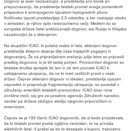
Dogovor je sicer nezavezujoč, a predstavlja prvi korak pri
prepoznavanju, da predstavlja letalski promet enega pomembnih
prispevkov k antropogenim izpustom toplogrednih plinov.
Količinsko izpusti predstavljajo 2,5 odstotka, a ker nastajajo visoko
v atmosferi, je njihov vpliv nesorazmerno večji. Medtem ko so
evropske države želel ambicioznejši dogovor, sta Rusija in Kitajska
nezadovoljni že s sklenjenim.
Na skupščini ICAO, ki poteka vsaka tri leta, sklenjeni dogovor
predstavlja sklepno dejanje dlje časa trajajočih pogajanj in
dogovarjanj. Že na pripravljalnem srečanju julija letos so pripravili
predlog dogovora, ki je bil sedaj potrjen. Provizoričen dogovor so
letalske družbe sprejele že lani in ob tem pozvale ICAO k
usklajenemu ukrepanju, da ne bi imeli različnih pravil v vsaki
državi. Čeprav sklenjeni dogovor ni idealen, predstavlja opazen
napredek in preprečuje fragmentacijo ukrepanja, so povedali v
združenju ameriških letalskih prevoznikov. ICAO sicer nima
izvršilne moči, saj gre za posebno agencijo Združenih narodov,
vendar pa države običajno sledijo njegovim priporočilom in
smernicam.
Čeprav se je 193 članic ICAO dogovorilo, da si bodo prizadevale,
da bi letalski promet postal ogljično nevtralen, to ne prinaša
električnih letal. V praksi se bo to dosegalo s kuponi, trajnostno