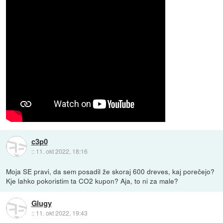
c3p0
::
11. okt 2022, 18:16
Moja SE pravi, da sem posadil že skoraj 600 dreves, kaj porečejo?
Kje lahko pokoristim ta CO2 kupon? Aja, to ni za male?
Glugy
::
11. okt 2022, 19:43