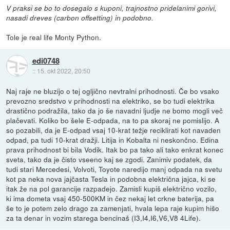
V praksi se bo to dosegalo s kuponi, trajnostno pridelanimi gorivi,
nasadi dreves (carbon offsetting) in podobno.
Tole je real life Monty Python.
edi0748
::
15. okt 2022, 20:50
Naj raje ne bluzijo o tej ogljično nevtralni prihodnosti. Če bo vsako
prevozno sredstvo v prihodnosti na elektriko, se bo tudi elektrika
drastično podražila, tako da jo še navadni ljudje ne bomo mogli več
plačevati. Koliko bo šele E-odpada, na to pa skoraj ne pomislijo. A
so pozabili, da je E-odpad vsaj 10-krat težje reciklirati kot navaden
odpad, pa tudi 10-krat dražji. Litija in Kobalta ni neskončno. Edina
prava prihodnost bi bila Vodik. Itak bo pa tako ali tako enkrat konec
sveta, tako da je čisto vseeno kaj se zgodi. Zanimiv podatek, da
tudi stari Mercedesi, Volvoti, Toyote naredijo manj odpada na svetu
kot pa neka nova jajčasta Tesla in podobna električna jajca, ki se
itak že na pol garancije razpadejo. Zamisli kupiš električno vozilo,
ki ima dometa vsaj 450-500KM in čez nekaj let crkne baterija, pa
še to je potem zelo drago za zamenjati, hvala lepa raje kupim hišo
za ta denar in vozim starega bencinaš (I3,I4,I6,V6,V8 4Life).