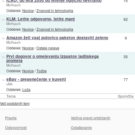
»
ICAO: do leta 2050 bo letenje ogljično nevtralno
15
McHusch
Oddelek:
Novice
/
Znanost in tehnologija
»
KLM: Letite odgovorno, letite manj
62
McHusch
Oddelek:
Novice
/
Znanost in tehnologija
»
Amazon želi vsaj polovico paketov dostaviti zeleno
9
McHusch
Oddelek:
Novice
/
Ostale najave
»
Prvi dogovor o omejevanju izpustov ladijskega
35
prometa
McHusch
Oddelek:
Novice
/
Tožbe
»
eBay - presenečenje v kuverti
77
ufek
Oddelek:
Loža
Tema
Sporočila
Več podobnih tem
Pravila
Večina pravic pridržanih
Odgovornost
Oglaševanje