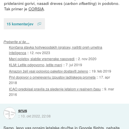
pridelanimi gorivi, nasadi dreves (
) in podobno.
carbon offsetting
Tak primer je
CORSIA
.
15 komentarjev
Preberite si še…
Končana stavka hollywoodskih igralcev, najtrši oreh umetna
inteligenca
::
12. nov 2023
Manj poletov, slabše vremenske napovedi
::
2. nov 2020
KLM: Letite odgovorno, letite manj
::
7. jul 2019
Amazon želi vsaj polovico paketov dostaviti zeleno
::
19. feb 2019
Prvi dogovor o omejevanju izpustov ladijskega prometa
::
17. apr
2018
ICAO predpisal pravila za sledenje letalom v realnem času
::
9. mar
2016
srus
::
10. okt 2022, 22:08
Samo, lepo vas prosim letalske družbe in Google flights, nehajte