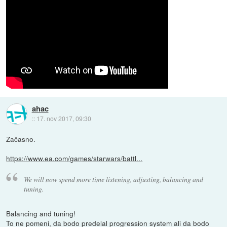
ahac
::
17. nov 2017, 09:30
Začasno.
https://www.ea.com/games/starwars/battl...
We will now spend more time listening, adjusting, balancing and
tuning.
Balancing and tuning!
To ne pomeni, da bodo predelal progression system ali da bodo