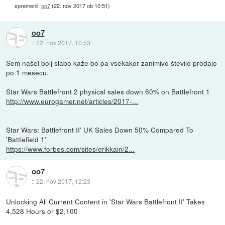
spremenil:
oo7
(
22. nov 2017 ob 10:51
)
oo7
::
22. nov 2017, 10:53
Sem našel bolj slabo kaže bo pa vsekakor zanimivo število prodajo
po 1 mesecu.
Star Wars Battlefront 2 physical sales down 60% on Battlefront 1
http://www.eurogamer.net/articles/2017-...
Star Wars: Battlefront II' UK Sales Down 50% Compared To
'Battlefield 1'
https://www.forbes.com/sites/erikkain/2...
oo7
::
22. nov 2017, 12:23
Unlocking All Current Content in 'Star Wars Battlefront II' Takes
4,528 Hours or $2,100