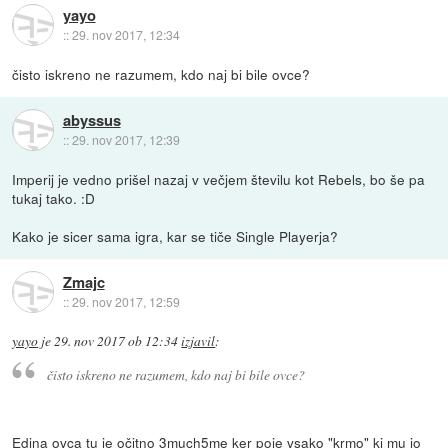
yayo
::
29. nov 2017, 12:34
čisto iskreno ne razumem, kdo naj bi bile ovce?
abyssus
::
29. nov 2017, 12:39
Imperij je vedno prišel nazaj v večjem številu kot Rebels, bo še pa
tukaj tako. :D
Kako je sicer sama igra, kar se tiče Single Playerja?
Zmajc
::
29. nov 2017, 12:59
yayo
je
29. nov 2017 ob 12:34
izjavil
:
čisto iskreno ne razumem, kdo naj bi bile ovce?
Edina ovca tu je očitno 3much5me ker poje vsako "krmo" ki mu jo