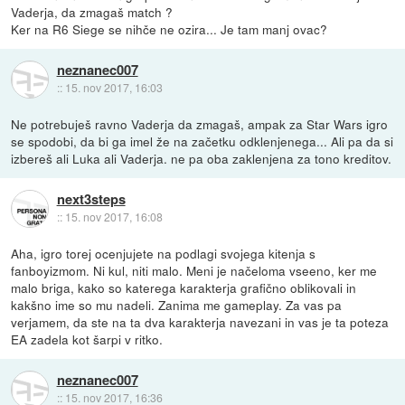
Vaderja, da zmagaš match ?
Ker na R6 Siege se nihče ne ozira... Je tam manj ovac?
neznanec007
::
15. nov 2017, 16:03
Ne potrebuješ ravno Vaderja da zmagaš, ampak za Star Wars igro
se spodobi, da bi ga imel že na začetku odklenjenega... Ali pa da si
izbereš ali Luka ali Vaderja. ne pa oba zaklenjena za tono kreditov.
next3steps
::
15. nov 2017, 16:08
Aha, igro torej ocenjujete na podlagi svojega kitenja s
fanboyizmom. Ni kul, niti malo. Meni je načeloma vseeno, ker me
malo briga, kako so katerega karakterja grafično oblikovali in
kakšno ime so mu nadeli. Zanima me gameplay. Za vas pa
verjamem, da ste na ta dva karakterja navezani in vas je ta poteza
EA zadela kot šarpi v ritko.
neznanec007
::
15. nov 2017, 16:36