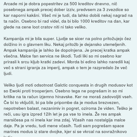
Arcade mi je dobra popestritev za 500 kreditov dnevno, nič
posebnega ampak precej dober izziv, predvsem za 3 zvezdice so
kar naporni kakšni. Všeč mi je tudi, da lahko dobiš nekaj nagrad na
ta način. Osebno bi rad videl, da bi bilo 1000 kreditov na dan, kar
glede na cene loot cratov niti ni tako veliko.
Kampanija mi je bila super. Ljudje se sicer na polno pritožujejo čez
dolžino in o glavnem liku. Nekaj pritožb je dejansko utemeljenih.
Ampak kampanija je lahko še dopolnjena. Je precej kratka ampak
všečna. Malce fan servica ne škodi. Tudi liki so mi osebno kar
prirasli k srcu kljub kratki zadevi. Morda bi edino lahko naredili kaj
več s strani igranja za imperij, ampak o tem je razpredalo že več
ljudi.
Veliko ljudi moti odsotnost Galctic conquesta in drugih modusov kot
so Ewoki proti trooperjem. Osebno tega ne pogrešam in so mi
kritike na ta račun izjemno hinavske. Ker ne moraš zadovoljiti vseh.
Če bi to vključili, bi pa bile pripombe da je modus brezvezen,
nepotreben balast, nezanimiv in pogret, oziroma že viden. Teško je
reči, uau igra izpred 12ih let je pa vse to imela. Že res ampak
marsičesa pa ni imela kar ima zdaj. Včasih nas nostalgija malce
daje. Pa je vredu, tudi mene včasih. Tudi sam pogrešam space
marines modus iz stare dvojke, kjer si se vkrcal na sovražnikovo
ladjo.