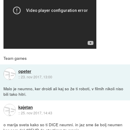
Team games
opeter
::
23. nov 2017, 13:00
Malo je neumno, ker droidi ali kaj so že ti roboti, v filmih nikoli niso
bili tako hitri.
kajetan
::
25. nov 2017, 14:43
o marija sveta kako so ti DICE neumni. in jaz sme še bolj neumen
ker sem dal 40EUR da stestiram to sranje.