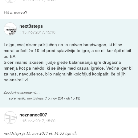
Hit a nerve?
next3steps
::
15. nov 2017, 15:10
Lejga, vsaj nisem priključen na ta naiven bandwagon, ki bi se
moral pričeti že 10 let pred splavitvijo te igre, a se ni, ker špil ni bil
od EA.
Sicer imamo izkušeni ljudje glede balansiranja igre drugačna
mnenja kot pa nekdo, ki se šteje med casual igralce. Večina iger bi
za nas, navdušence, bilo neigralnih kolofdjuti kopipašt, če bi jih
balansirali vi.
Zgodovina sprememb…
spremenilo:
next3steps
(
15. nov 2017 ob 15:13
)
neznanec007
::
15. nov 2017, 15:20
next3steps
je
15. nov 2017 ob 14:53
izjavil
: