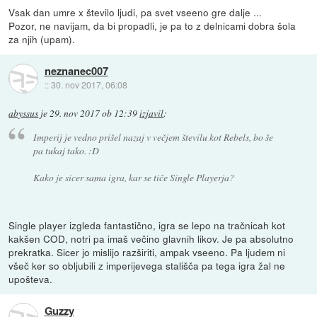
Vsak dan umre x število ljudi, pa svet vseeno gre dalje ...
Pozor, ne navijam, da bi propadli, je pa to z delnicami dobra šola
za njih (upam).
neznanec007
::
30. nov 2017, 06:08
abyssus
je
29. nov 2017 ob 12:39
izjavil
:
Imperij je vedno prišel nazaj v večjem številu kot Rebels, bo še
pa tukaj tako. :D
Kako je sicer sama igra, kar se tiče Single Playerja?
Single player izgleda fantastično, igra se lepo na tračnicah kot
kakšen COD, notri pa imaš večino glavnih likov. Je pa absolutno
prekratka. Sicer jo mislijo razširiti, ampak vseeno. Pa ljudem ni
všeč ker so obljubili z imperijevega stališča pa tega igra žal ne
upošteva.
Guzzy