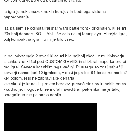
ta igra je nek zmazek nekih herojev in bednega sistema
napredovanja.
jaz pa sem še odinštaliral star wars battlefront - originalen, ki se mi
20x bolj dopade. BOLJ čist - še celo nekaj teamplaya. Hitrejša igra,
bolj kompaktna igra. To mi je bilo všeč.
in pol odvzamejo 2 stvari ki so mi bile najbolj všeč.. v multiplayerju
si lahko v enki šel pod CUSTOM GAMES in si izbral mapo katero bi
rad igral. Seveda kot vidim tega več ni. Plus tega so zdaj največji
serverji namenjeni 40 igralcem, v enki je pa blo 64 če se ne motim?
ker polom, res! ne zapravljajte denarja.
vse skupi je kr neki - preveč herojev, preveč efektov in nekih bomb
- čudno je. mogoče bi se moral navaditi ampak enka me je takoj
potegnila ta me pa samo odbija.