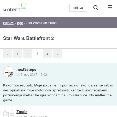
☰
Forum
»
Igre
»
Star Wars Battlefront 2
Star Wars Battlefront 2
3
«
1
2
4
»
next3steps
::
15. nov 2017, 15:02
Kakor hočeš, nub. Moje izkušnje mi pomagajo tako, da se ne rabim
več opirati na moje motorične spretnosti, ker že z izkoriščanjem
poznavanja mehanike igre končam na vrhu lestvice. No matter the
game.
Zmajc
::
15. nov 2017, 15:08