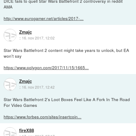
DICE fails to quell Star Wars Battlefront 2 controversy in reddit
AMA
http://www.eurogamer.net/articles/2017-...
Zmajc
::
16. nov 2017, 12:02
Star Wars Battlefront 2 content might take years to unlock, but EA
won't say
https://www.polygon.com/2017/11/15/1665...
Zmajc
::
16. nov 2017, 12:42
Star Wars Battlefront 2's Loot Boxes Feel Like A Fork In The Road
For Video Games
https://www.forbes.com/sites/insertcoin...
fireX88