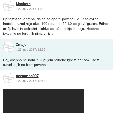
Machete
::
23. nov 2017, 11:24
Spriajznt se je treba, da so se apetiti povečali. AA naslovi se
hočejo muzati raje okoli 100+ eur kot 50-60 po glavi igralca. Edino
mi špilavci in potrošniki lahko pokažemo kje je meja. Nobeno
jokcanje po forumih nima smisla.
Zmajc
::
23. nov 2017, 12:52
Saj, osebno ne bom in kupujem nobene igre z loot boxi, še z
travnika jih ne bom povohal.
neznanec007
::
23. nov 2017, 12:57