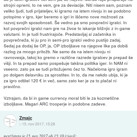
strojni opremi, to ne vem, gre za deviacije. Niti nisem sam, poznam
veliko ljudi, tudi prijateljev, ki igramo na istem nivoju in se podobno
potopimo v igro, kjer beremo o igri in iščemo nove možnosti za
razvoj svojih sposobnosti. Še vedno pa smo povprečni igralci. In
kot povprečni igralci nam gre na živce to iskanje bližnjic z in-game
valutami. In je tudi frustrirajoče. Predstavljaj si začetnika in
povprečneža, ki ju pro in semi-pro igralci vedno pustijo zadaj.
Sedaj pa dodaj še OP, ja, OP izboljšave na njegove like pa dobiš
razlog za mnogo pritožb. Ne samo da na istem nivoju ni
ravnovesja, takoj ko gremo v različne razrede igralcev je prepad še
višji. In ta prepad samo pospešuje takšna politika iger. In NAM ni
vseeno. zato pa se tudi pritožujemo čez to. Načeloma igro igram
po dolgem delavniku za sprostitev. In to, da me nekdo ubija, ki je
za igro odštel 120 € in več, samo zato ker je za to plačal ni
pravično.
Vztrajam, da bi in game currency moral biti le za kozmetične
izboljšave. Magari ARC trooperje in podobne zadeve.
Zmajc
::
15. nov 2017, 15:28
next3steps
je
15. nov 2017 ob 15:10
izjavil
: