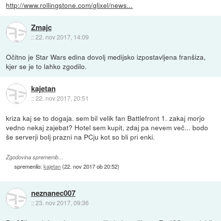
http://www.rollingstone.com/glixel/news...
Zmajc
::
22. nov 2017, 14:09
Očitno je Star Wars edina dovolj medijsko izpostavljena franšiza,
kjer se je to lahko zgodilo.
kajetan
::
22. nov 2017, 20:51
kriza kaj se to dogaja. sem bil velik fan Battlefront 1. zakaj morjo
vedno nekaj zajebat? Hotel sem kupit, zdaj pa nevem več... bodo
še serverji bolj prazni na PCju kot so bli pri enki.
Zgodovina sprememb…
spremenilo:
kajetan
(
22. nov 2017 ob 20:52
)
neznanec007
::
23. nov 2017, 09:36