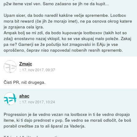
p2w iteme vzel ven. Samo začasno se jih ne da kupit...
Upam sicer, da bodo naredil kakšne večje spremembe. Lootbox
mora bit reward (če jih že morajo imet), ne pa osnova okrog katere
je zgrajena cela igra.
Ampak bolj se mi zdi, da bodo kupovanje lootboxov (takih kot so
zdaj) enostavno nazaj vklopil, ko se vse skupaj malo poleže. Zakaj
pa ne? Gamerji se že počutijo kot zmagovalci in EAju je vse
oproščeno, čeprav niso napovedal nobenih resnih sprememb.
Zmajc
::
17. nov 2017, 09:37
Čisti PR, nič drugega.
ahac
::
17. nov 2017, 10:24
Progression je še vedno vezan na lootboxe in ti še vedno dropajo
iteme, ki ti dajo prednost v pvp. Še vedno se moraš odločit, če boš
porabil creditse za to ali šparal za Vaderja.