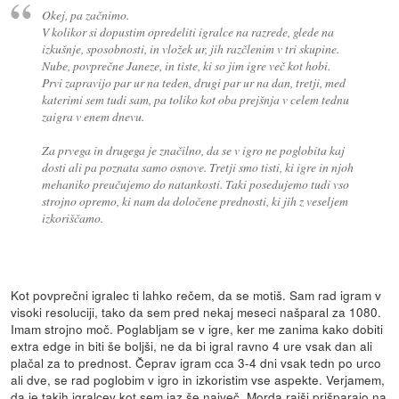
Okej, pa začnimo.
V kolikor si dopustim opredeliti igralce na razrede, glede na
izkušnje, sposobnosti, in vložek ur, jih razčlenim v tri skupine.
Nube, povprečne Janeze, in tiste, ki so jim igre več kot hobi.
Prvi zapravijo par ur na teden, drugi par ur na dan, tretji, med
katerimi sem tudi sam, pa toliko kot oba prejšnja v celem tednu
zaigra v enem dnevu.
Za prvega in drugega je značilno, da se v igro ne poglobita kaj
dosti ali pa poznata samo osnove. Tretji smo tisti, ki igre in njoh
mehaniko preučujemo do natankosti. Taki posedujemo tudi vso
strojno opremo, ki nam da določene prednosti, ki jih z veseljem
izkoriščamo.
Kot povprečni igralec ti lahko rečem, da se motiš. Sam rad igram v
visoki resoluciji, tako da sem pred nekaj meseci našparal za 1080.
Imam strojno moč. Poglabljam se v igre, ker me zanima kako dobiti
extra edge in biti še boljši, ne da bi igral ravno 4 ure vsak dan ali
plačal za to prednost. Čeprav igram cca 3-4 dni vsak tedn po urco
ali dve, se rad poglobim v igro in izkoristim vse aspekte. Verjamem,
da je takih igralcev kot sem jaz še največ. Morda rajši prišparajo na