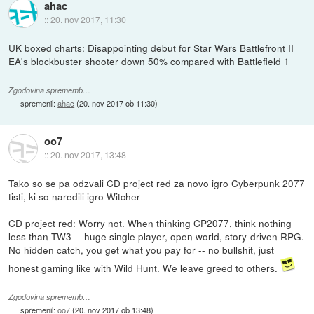
ahac
::
20. nov 2017, 11:30
UK boxed charts: Disappointing debut for Star Wars Battlefront II
EA's blockbuster shooter down 50% compared with Battlefield 1
Zgodovina sprememb…
spremenil:
ahac
(
20. nov 2017 ob 11:30
)
oo7
::
20. nov 2017, 13:48
Tako so se pa odzvali CD project red za novo igro Cyberpunk 2077
tisti, ki so naredili igro Witcher
CD project red: Worry not. When thinking CP2077, think nothing
less than TW3 -- huge single player, open world, story-driven RPG.
No hidden catch, you get what you pay for -- no bullshit, just
honest gaming like with Wild Hunt. We leave greed to others.
Zgodovina sprememb…
spremenil:
oo7
(
20. nov 2017 ob 13:48
)