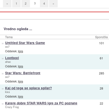
3
«
1
2
4
»
Vredno ogleda ...
Tema
Sporočila
»
Untitled Star Wars Game
101
oo7
Oddelek:
Igre
»
Lootboxi
61
ahac
Oddelek:
Igre
»
Star Wars: Battlefront
285
oo7
Oddelek:
Igre
»
Kaj od tega se splaca spilat?
28
kixs
Oddelek:
Igre
»
Katere dobre STAR WARS igre za PC poznate
22
Crazy Frog