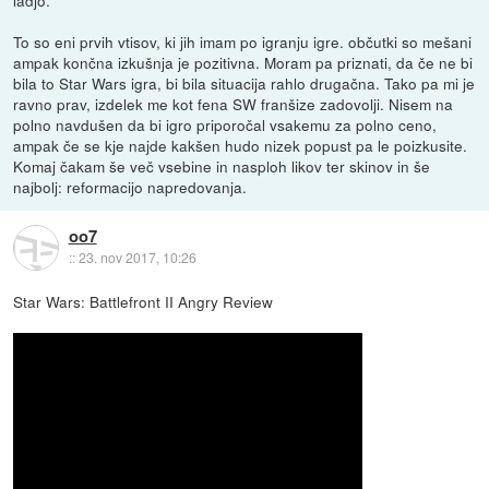
To so eni prvih vtisov, ki jih imam po igranju igre. občutki so mešani
ampak končna izkušnja je pozitivna. Moram pa priznati, da če ne bi
bila to Star Wars igra, bi bila situacija rahlo drugačna. Tako pa mi je
ravno prav, izdelek me kot fena SW franšize zadovolji. Nisem na
polno navdušen da bi igro priporočal vsakemu za polno ceno,
ampak če se kje najde kakšen hudo nizek popust pa le poizkusite.
Komaj čakam še več vsebine in nasploh likov ter skinov in še
najbolj: reformacijo napredovanja.
oo7
::
23. nov 2017, 10:26
Star Wars: Battlefront II Angry Review