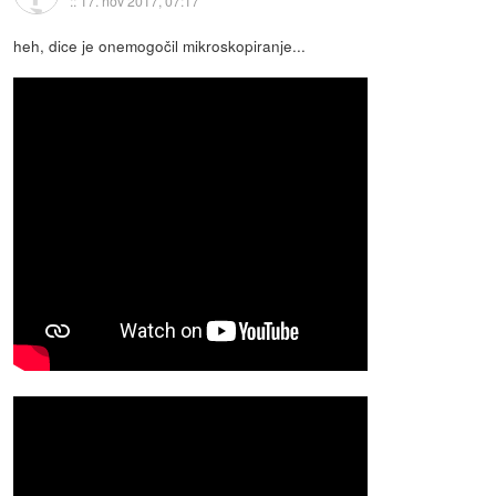
::
17. nov 2017, 07:17
heh, dice je onemogočil mikroskopiranje...