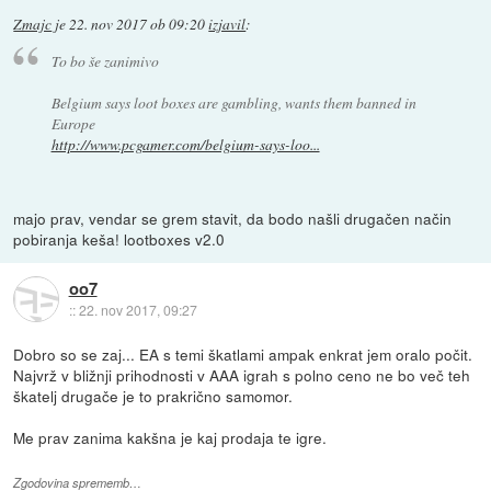
Zmajc
je
22. nov 2017 ob 09:20
izjavil
:
To bo še zanimivo
Belgium says loot boxes are gambling, wants them banned in
Europe
http://www.pcgamer.com/belgium-says-loo...
majo prav, vendar se grem stavit, da bodo našli drugačen način
pobiranja keša! lootboxes v2.0
oo7
::
22. nov 2017, 09:27
Dobro so se zaj... EA s temi škatlami ampak enkrat jem oralo počit.
Najvrž v bližnji prihodnosti v AAA igrah s polno ceno ne bo več teh
škatelj drugače je to prakrično samomor.
Me prav zanima kakšna je kaj prodaja te igre.
Zgodovina sprememb…