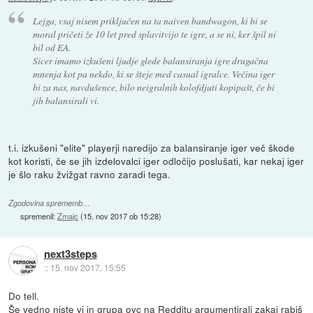
Lejga, vsaj nisem priključen na ta naiven bandwagon, ki bi se
moral pričeti že 10 let pred splavitvijo te igre, a se ni, ker špil ni
bil od EA.
Sicer imamo izkušeni ljudje glede balansiranja igre drugačna
mnenja kot pa nekdo, ki se šteje med casual igralce. Večina iger
bi za nas, navdušence, bilo neigralnih kolofdjuti kopipašt, če bi
jih balansirali vi.
t.i. izkušeni "elite" playerji naredijo za balansiranje iger več škode
kot koristi, če se jih izdelovalci iger odločijo poslušati, kar nekaj iger
je šlo raku žvižgat ravno zaradi tega.
Zgodovina sprememb…
spremenil:
Zmajc
(
15. nov 2017 ob 15:28
)
next3steps
::
15. nov 2017, 15:55
Do tell.
Še vedno niste vi in grupa ovc na Redditu argumentirali zakaj rabiš