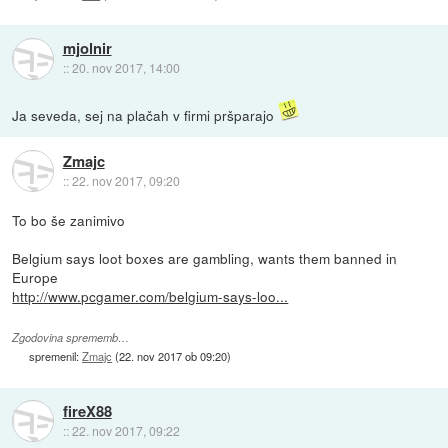
mjolnir
::
20. nov 2017, 14:00
Ja seveda, sej na plačah v firmi pršparajo
Zmajc
::
22. nov 2017, 09:20
To bo še zanimivo
Belgium says loot boxes are gambling, wants them banned in
Europe
http://www.pcgamer.com/belgium-says-loo...
Zgodovina sprememb…
spremenil:
Zmajc
(
22. nov 2017 ob 09:20
)
fireX88
::
22. nov 2017, 09:22