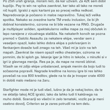
Po 25ih urah igranja, moram reči, da kar uživam. Za 42€ sem dobil
kupčijo. Pay to win ne vpliva zaenkrat, ker tako ali tako ne moreš
nič kupiti. Igralci z epic kartami pa so precej velika redkost.
Napredovanje je počasno in malce nepravično. Tukaj leži velika
spotika. Nekako so zvezdne karte TM vredu inclusion, če bi jih
dobival konsistentno, ozroma ne bi bile vezane na RNG. Drugače
je multiplayer soliden, spektakularno velike mape za moj občutek in
lepo narejene z vizualnega stališča. Na nekaterih koncih se pozna
premoč v Galctic Assaultu za nekatere ekipe, vendar sem z
veseljem opazil, kako lahko dobra ekipa s pokrivanjem in
flenkanjem doseže tudi zmago na teh. Všeč mi je izziv na teh
mapah. Zaenkrat še nisem opazil veliko cheaterjev, oziroma ne
pomnim, da bi sploh ga. Iskanje iger je hitro in tekoče, v minutki si v
igri iz glavnega menija. Res pa je, da mape ne moreš izbirat.
Včasih se mi zdijo ekipe unbalanced, ampak menim da bojo tudi to
scčasoma popravili. Nagrade kreditne na koncu igre bi res lahko
povečali na cca 800 kreditov, glede na to da je trooper crate 4000
in dobiš malo mešano na žaru.
Starfighter mode mi je tudi všeč, lušno je da je nekaj botov, da te
ne sklatijo takoj ACE igralci, tako da lahko tudi ti kakšnega na
muho dobiš. Scenariji so všečni in zelo tematski, vozilc pa je meni
osebno dovolj. Criterion se je zares potrudil na tem delu.