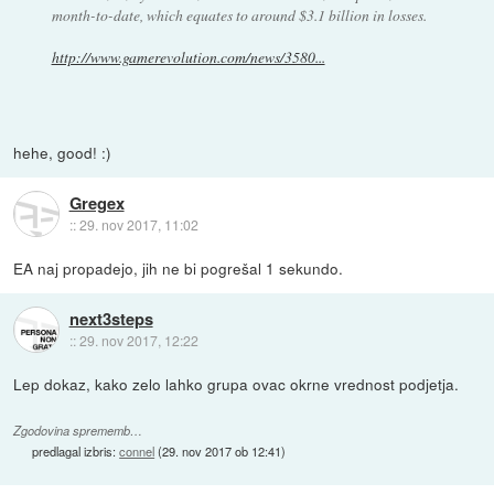
month-to-date, which equates to around $3.1 billion in losses.
http://www.gamerevolution.com/news/3580...
hehe, good! :)
Gregex
::
29. nov 2017, 11:02
EA naj propadejo, jih ne bi pogrešal 1 sekundo.
next3steps
::
29. nov 2017, 12:22
Lep dokaz, kako zelo lahko grupa ovac okrne vrednost podjetja.
Zgodovina sprememb…
predlagal izbris:
connel
(
29. nov 2017 ob 12:41
)