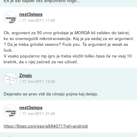
EA je dal flajšter čez amputirano nogo...
next3steps
::
17. nov 2017, 11:42
Ok, argument za 50 urno grindaje je MORDA bil validen do takrat,
ko so onemogočili mikrotransakcije. Kaj je pa sedaj za en argument
? Da je treba grindat vseeno? Fuck you. Ta argument je weak as
fuck.
V vsako popularno mp igro je treba vložiti toliko časa če ne vsaj 10
kratnik, da v njej začneš za res uživati.
Zmajc
::
17. nov 2017, 12:34
Dejansko se prav vidi da nimajo pojma kaj delajo.
next3steps
::
17. nov 2017, 21:40
https://9gag.com/gag/a9A4071?ref=android