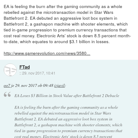
EA is feeling the burn after the gaming community as a whole
rebelled against the microtransaction model in Star Wars
Battlefront 2. EA debuted an aggressive loot box system in
Battlefront 2, a gashapon machine with shooter elements, which
tied in-game progression to premium currency transactions that
cost real money. Electronic Arts' stock is down 8.5 percent month-
to-date, which equates to around $3.1 billion in losses.
http://www.gamerevolution.com/news/3580...
FTad
::
29. nov 2017, 10:41
oo7
je
29. nov 2017 ob 09:48
izjavil
:
EA Loses $3 Billion in Stock Value after Battlefront 2 Debacle
EA is feeling the burn after the gaming community as a whole
rebelled against the microtransaction model in Star Wars
Battlefront 2. EA debuted an aggressive loot box system in
Battlefront 2, a gashapon machine with shooter elements, which
tied in-game progression to premium currency transactions that
cost real money. Electronic Arts' stock is down 8.5 percent