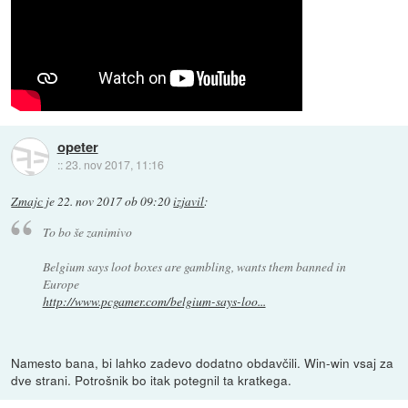
opeter
::
23. nov 2017, 11:16
Zmajc
je
22. nov 2017 ob 09:20
izjavil
:
To bo še zanimivo
Belgium says loot boxes are gambling, wants them banned in
Europe
http://www.pcgamer.com/belgium-says-loo...
Namesto bana, bi lahko zadevo dodatno obdavčili. Win-win vsaj za
dve strani. Potrošnik bo itak potegnil ta kratkega.