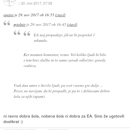
::
30. nov 2017, 07:38
opeter
je
29. nov 2017 ob 16:55
izjavil
:
mjolnir
je
29. nov 2017 ob 16:45
izjavil
:
EA naj propadejo, jih ne bi pogrešal 1
sekundo.
Ker neumen komentar, resno. Veš koliko ljudi bi bilo
s tem brez službe in to samo zaradi odločitev greedy
vodstva.
Vsak dan umre x število ljudi, pa svet vseeno gre dalje ...
Pozor, ne navijam, da bi propadli, je pa to z delnicami dobra
šola za njih (upam).
ni ravno dobra šola, nobena šola ni dobra za EA. Smo že ugotovili
dostikrat :)