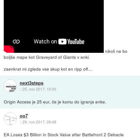
nikoli ne bo
boljše mape kot Graveyard of Giants v enki.
zaenkrat mi zgleda vse skup kot en ripp off....
next3steps
::
25. nov 2017, 15:05
Origin Access je 25 eur, če je komu do igranja enke.
oo7
::
29. nov 2017, 09:48
EA Loses $3 Billion in Stock Value after Battlefront 2 Debacle