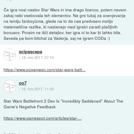
Če igra nosi naslov Star Wars in ima drago licenco, potem nevem
zakaj nebi vsebovala teh elementov. Ne gre tukaj za ocenjevanje
na temlju fanboyizma, glede na to da nas predvsem motijo
matematične razlike, ki nastanejo med igralci zaradi plačljivih
bonusov. Prosim ne išči detajlov, ker igra ni to kar bi lahko bila.
Seveda pa bom bitchal za Vaderja, saj ne igram CODa :)
scipascapa
::
16. nov 2017, 07:14
https://www.pcgamesn.com/star-wars-batt...
oo7
::
16. nov 2017, 11:42
Star Wars Battlefront 2 Dev Is "Incredibly Saddened" About The
Game's Negative Feedback
https://www.gamespot.com/articles/star-...