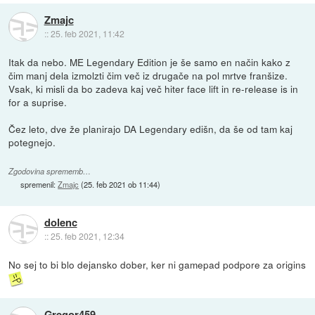
Zmajc
::
25. feb 2021, 11:42
Itak da nebo. ME Legendary Edition je še samo en način kako z
čim manj dela izmolzti čim več iz drugače na pol mrtve franšize.
Vsak, ki misli da bo zadeva kaj več hiter face lift in re-release is in
for a suprise.
Čez leto, dve že planirajo DA Legendary edišn, da še od tam kaj
potegnejo.
Zgodovina sprememb…
spremenil:
Zmajc
(
25. feb 2021 ob 11:44
)
dolenc
::
25. feb 2021, 12:34
No sej to bi blo dejansko dober, ker ni gamepad podpore za origins
Gregor459