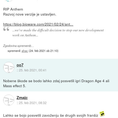
RIP Anthem
Razvoj nove verzije je ustavljen.
https://blog.bioware.com/2021/02/24/ant...
...we've made the difficult decision to stop our new development
work on Anthem...
Zgodovina sprememb…
spremenil:
ahac
(
24. feb 2021 ob 21:10
)
oo7
::
25. feb 2021, 00:41
Nobene škode se bodo lahko zdaj posvetili igri Dragon Age 4 ali
Mass effect 5.
Zmajc
::
25. feb 2021, 08:32
Lahko se bojo posvetili zavoženju še drugih svojih franšiz