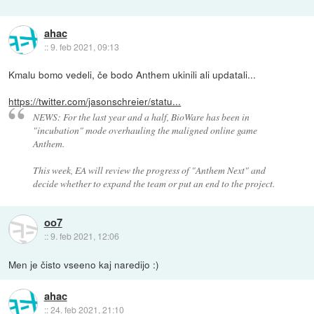
ahac
::
9. feb 2021, 09:13
Kmalu bomo vedeli, če bodo Anthem ukinili ali updatali...
https://twitter.com/jasonschreier/statu...
NEWS: For the last year and a half, BioWare has been in
"incubation" mode overhauling the maligned online game
Anthem.
This week, EA will review the progress of "Anthem Next" and
decide whether to expand the team or put an end to the project.
oo7
::
9. feb 2021, 12:06
Men je čisto vseeno kaj naredijo :)
ahac
::
24. feb 2021, 21:10