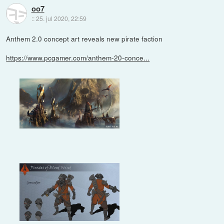
oo7
::
25. jul 2020, 22:59
Anthem 2.0 concept art reveals new pirate faction
https://www.pcgamer.com/anthem-20-conce...