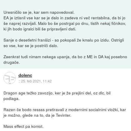
Uresničilo se je, kar sem napovedoval.
EA je iztisnil vse kar se je dalo in zadeva ni več rentabilna, da bi jo
še naprej razvijali. Malo bo še postrgal po dnu, tistih nekaj fičnikov,
ki jih bodo igralci bili še pripravljeni dati.
Sanje o desetletni franšizi - so pokopali že kmalu po izidu. Ostrigli
so vse, kar se je postriči dalo.
Zaenkrat tudi nimam nekega upanja, da bo z ME in DA kaj posebno
drugače.
dolenc
::
25. feb 2021, 11:42
Dragon age težko zavozijo, ker je že prejšni del, oz dlc, bil
podlaga.
Razen če bodo ressss pretiravali z modernimi socialnimi vložki, kar
je možno, glede na to, da je Tevinter.
Mass effect pa komot.