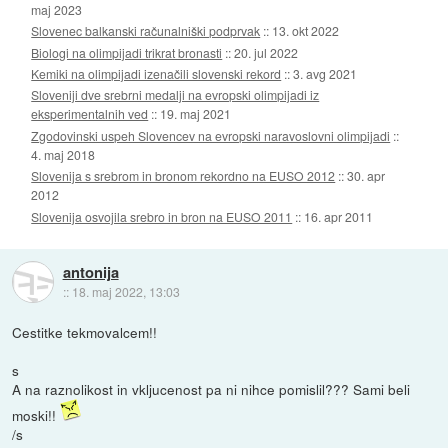
maj 2023
Slovenec balkanski računalniški podprvak
::
13. okt 2022
Biologi na olimpijadi trikrat bronasti
::
20. jul 2022
Kemiki na olimpijadi izenačili slovenski rekord
::
3. avg 2021
Sloveniji dve srebrni medalji na evropski olimpijadi iz
eksperimentalnih ved
::
19. maj 2021
Zgodovinski uspeh Slovencev na evropski naravoslovni olimpijadi
::
4. maj 2018
Slovenija s srebrom in bronom rekordno na EUSO 2012
::
30. apr
2012
Slovenija osvojila srebro in bron na EUSO 2011
::
16. apr 2011
antonija
::
18. maj 2022, 13:03
Cestitke tekmovalcem!!
s
A na raznolikost in vkljucenost pa ni nihce pomislil??? Sami beli
moski!!
/s