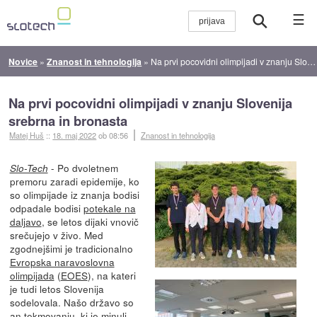
☰
Novice
»
Znanost in tehnologija
»
Na prvi pocovidni olimpijadi v znanju Slovenija srebrna in bronasta
Na prvi pocovidni olimpijadi v znanju Slovenija
srebrna in bronasta
Matej Huš
::
18. maj 2022
ob 08:56
Znanost in tehnologija
- Po dvoletnem
Slo-Tech
premoru zaradi epidemije, ko
so olimpijade iz znanja bodisi
odpadale bodisi
potekale na
daljavo
, se letos dijaki vnovič
srečujejo v živo. Med
zgodnejšimi je tradicionalno
Evropska naravoslovna
olimpijada
(
EOES
), na kateri
je tudi letos Slovenija
sodelovala. Našo državo so
an tekmovanju, ki je minuli