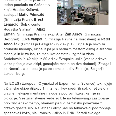
teden potekalo na Češkem v
kraju Hradec Králové,
zastopali
Matic Primožič
(Gimnazija Kranj),
Brest
(Šolski center
Lenarčič
Rogaška Slatina) in
Aljaž
(Gimnazija Kranj) v ekipi A ter
(Gimnazija
Erman
Žan Arsov
Bežigrad),
(Gimnazija Ravne na Koroškem) in
Luka Vaupot
Peter
(Gimnazija Bežigrad) in v ekipi B. Ekipa A je osvojila
Andolšek
bronasto medaljo, ekipa B pa je s sedmim mestom osvojila srebrno
medaljo in le za las, za manj kot odstotek, zgrešila zlato.
Sodelovalo je 42 ekip iz 20 držav Evropske unije (vsaka država
lahko pripelje dve ekipi, gostujoče mesto pa dve dodatni). Zmagali
so Nemci, zlate medalje pa so romale tudi v Estonijo, Bolgarijo in
Luksemburg.
Na EOES (European Olympiad of Experimental Science) tekmujejo
tričlanske ekipe dijakov 1. in 2. letnikov srednjih šol, ki rešujejo v
glavnem eksperimentalne naloge s področij fizike, kemije in
biologije. Vse znanstvene vede so bile na tekmovanju zastopane
približno enakomerno, obenem pa tudi tematsko povezane z
državo gostiteljico. Na letošnji olimpijadi so tekmovalci podrobneje
spoznavali kožo, hialuronsko kislino in DNK. Zaradi svojega