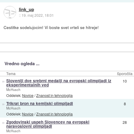
link_up
::
19. maj 2022, 18:01
Cestitke sodelujocim! Vi boste svet vrteli se hitreje!
Vredno ogleda ...
Tema
Sporočila
»
Sloveniji dve srebrni medalji na evropski olimpijadi iz
10
eksperimentalnih ved
McHusch
Oddelek:
Novice
/
Znanost in tehnologija
»
Trikrat bron na kemijski olimpijadi
8
McHusch
Oddelek:
Novice
/
Znanost in tehnologija
»
Zgodovinski uspeh Slovencev na evropski
28
naravoslovni olimpijadi
McHusch