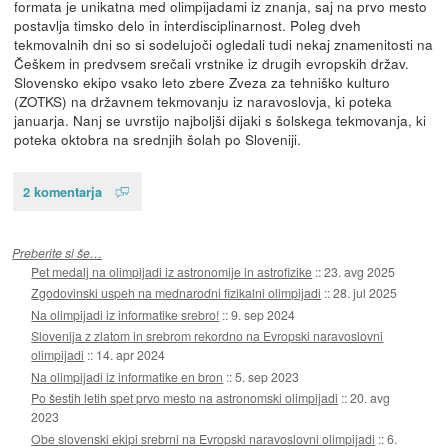
formata je unikatna med olimpijadami iz znanja, saj na prvo mesto
postavlja timsko delo in interdisciplinarnost. Poleg dveh
tekmovalnih dni so si sodelujoči ogledali tudi nekaj znamenitosti na
Češkem in predvsem srečali vrstnike iz drugih evropskih držav.
Slovensko ekipo vsako leto zbere Zveza za tehniško kulturo
(ZOTKS) na državnem tekmovanju iz naravoslovja, ki poteka
januarja. Nanj se uvrstijo najboljši dijaki s šolskega tekmovanja, ki
poteka oktobra na srednjih šolah po Sloveniji.
2 komentarja
Preberite si še…
Pet medalj na olimpijadi iz astronomije in astrofizike
::
23. avg 2025
Zgodovinski uspeh na mednarodni fizikalni olimpijadi
::
28. jul 2025
Na olimpijadi iz informatike srebro!
::
9. sep 2024
Slovenija z zlatom in srebrom rekordno na Evropski naravoslovni
olimpijadi
::
14. apr 2024
Na olimpijadi iz informatike en bron
::
5. sep 2023
Po šestih letih spet prvo mesto na astronomski olimpijadi
::
20. avg
2023
Obe slovenski ekipi srebrni na Evropski naravoslovni olimpijadi
::
6.