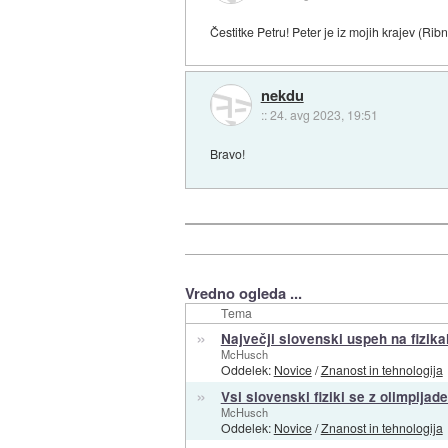
Čestitke Petru! Peter je iz mojih krajev (Rib
nekdu
::
24. avg 2023, 19:51
Bravo!
Vredno ogleda ...
Tema
»
Največji slovenski uspeh na fizikal
McHusch
Oddelek:
Novice
/
Znanost in tehnologija
»
Vsi slovenski fiziki se z olimpijad
McHusch
Oddelek:
Novice
/
Znanost in tehnologija