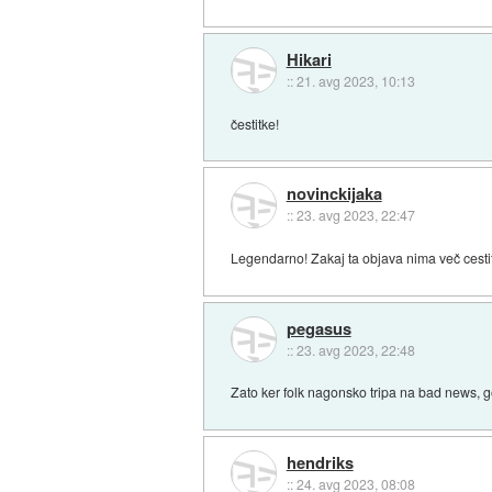
Hikari
::
21. avg 2023, 10:13
čestitke!
novinckijaka
::
23. avg 2023, 22:47
Legendarno! Zakaj ta objava nima več cest
pegasus
::
23. avg 2023, 22:48
Zato ker folk nagonsko tripa na bad news, 
hendriks
::
24. avg 2023, 08:08