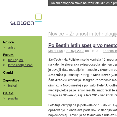
Kalshi omogoča stave na rezultate kliničnih pr
Novice
»
Znanost in tehnologij
Novice
Po šestih letih spet prvo mest
arhiv
Matej Huš
::
20. avg 2023
ob 21:10
Znanost i
Forum
Slo-Tech
- Na Poljskem se je končala
16. mednar
mali oglasi
na kateri je slovenska ekipa dosegla izjemen u
teme zadnjih 24h
je osvojil zlato medaljo in 1. mesto v skupnem 
Članki
Ambrožič
(Gimnazija Kranj) in
Miha Brvar
(Gim
Žan Arsov
(Gimnazija Bežigrad) z bronasto me
Zaposlitve
gimnazija Novo mesto) s pohvalo. Peter Andolšek 
brskaj
medaljo
, letos pa je lanski rezultat nadgradil š
Ostalo
zmaga za Slovenijo, saj je leta 2017 vso konkur
pravila
Letošnja olimpijada je potekala od 10. do 20. avg
opazovanje in obdelava podatkov. V slednjih kate
največ doslej. Slovenija se tekmovanja udeležuje