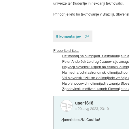
univerze ter študentje in nekdanji tekmovalci.
Prihodnje leto bo tekmovanje v Braziliji. Slove
9 komentarjev
Preberite si še…
Pet medalj na olimpijadi iz astronomije in a
Peter Andolšek že drugič zapovrstjo zmaga
Največji slovenski uspeh na fizikalni olimpi
Na mednarodni astronomski olimpijadi pono
Vsi slovenski fiziki se z olimpijade vračajo
Na prvi pocovidni olimpijadi v znanju Slov
Zgodovinski moštveni uspeh Slovenije na 
user1618
::
20. avg 2023, 23:10
Izjemni dosežki. Čestitke!