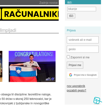
Išči:
Zadnje novice
limpijadi
Prijava
Zapomni si me
nov uporabnik
pozabili geslo?
obsega tri discipline: teoretične naloge,
 50 držav s skoraj 250 tekmovalci, kar je
rokovnjaki z ljubljanske in novogoriške