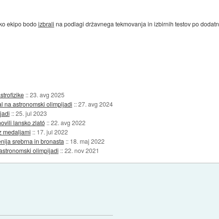
nsko ekipo bodo
izbrali
na podlagi državnega tekmovanja in izbirnih testov po dodatn
strofizike
::
23. avg 2025
l na astronomski olimpijadi
::
27. avg 2024
jadi
::
25. jul 2023
vili lansko zlató
::
22. avg 2022
 z medaljami
::
17. jul 2022
enija srebrna in bronasta
::
18. maj 2022
astronomski olimpijadi
::
22. nov 2021