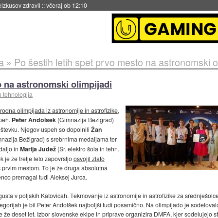
eizkusov zdravil
::
včeraj ob 12:10
a
»
Po šestih letih spet prvo mesto na astronomski o
o na astronomski olimpijadi
n tehnologija
odna olimpijada iz astronomije in astrofizike
,
speh.
Peter Andolšek
(Gimnazija Bežigrad)
seštevku. Njegov uspeh so dopolnili
Žan
nazija Bežigrad) s srebrnima medaljama ter
daljo in
Marija Judež
(Sr. elektro šola in tehn.
je že tretje leto zapovrstjo
osvojil zlato
e s prvim mestom. To je že druga absolutna
enco premagal tudi Aleksej Jurca.
usta v poljskih Katovicah. Tekmovanje iz astronomije in astrofizike za srednješolce 
gorijah je bil Peter Andolšek najboljši tudi posamično. Na olimpijado je sodelovalo
 že deset let. Izbor slovenske ekipe in priprave organizira DMFA, kjer sodelujejo st