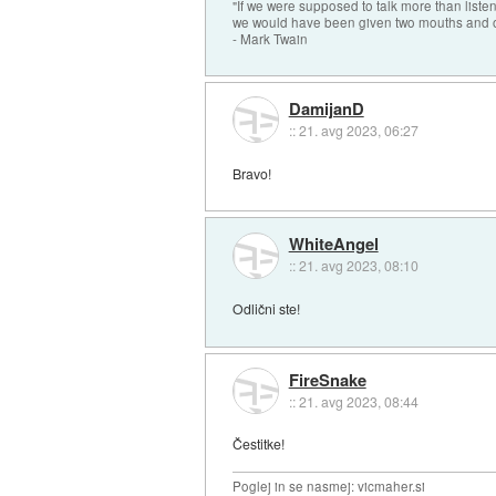
"If we were supposed to talk more than liste
we would have been given two mouths and 
- Mark Twain
DamijanD
::
21. avg 2023, 06:27
Bravo!
WhiteAngel
::
21. avg 2023, 08:10
Odlični ste!
FireSnake
::
21. avg 2023, 08:44
Čestitke!
Poglej in se nasmej: vicmaher.si