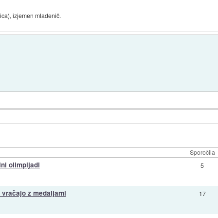
nica), izjemen mladenič.
Sporočila
ni olimpijadi
5
e vračajo z medaljami
17