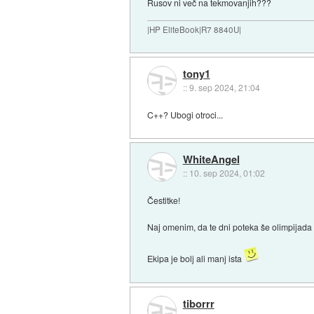
Rusov ni več na tekmovanjih???
|HP EliteBook|R7 8840U|
tony1
::
9. sep 2024, 21:04
C++? Ubogi otroci...
WhiteAngel
::
10. sep 2024, 01:02
Čestitke!
Naj omenim, da te dni poteka še olimpijada
Ekipa je bolj ali manj ista
tiborrr