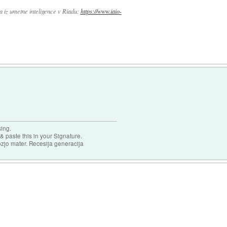
a iz umetne inteligence v Riadu:
https://www.iaio-
sing.
& paste this in your Signature.
ozjo mater. Recesija generacija