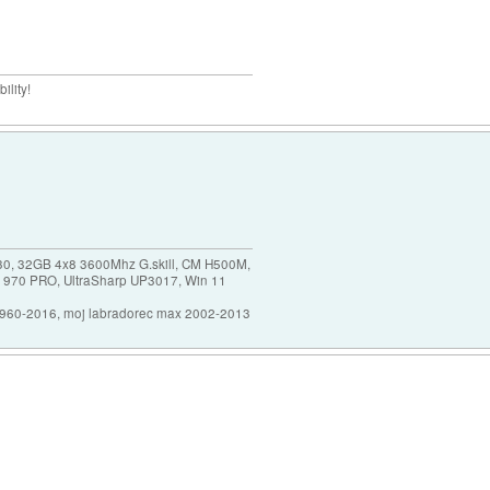
ility!
30, 32GB 4x8 3600Mhz G.skill, CM H500M,
 970 PRO, UltraSharp UP3017, Win 11
1960-2016, moj labradorec max 2002-2013