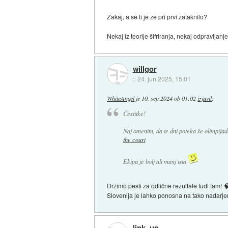
Zakaj, a se ti je že pri prvi zataknilo?
Nekaj iz teorije šifriranja, nekaj odpravljanje
willgor
::
24. jun 2025, 15:01
WhiteAngel
je
10. sep 2024 ob 01:02
izjavil
:
Čestitke!
Naj omenim, da te dni poteka še olimpijad
the court
Ekipa je bolj ali manj ista
Držimo pesti za odlične rezultate tudi tam! 
Slovenija je lahko ponosna na tako nadarje
link_up