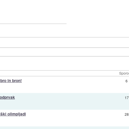
Sporo
ebro in bron!
6
podprvak
17
ški olimpijadi
28