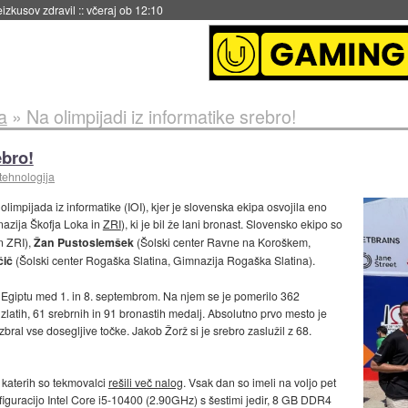
eizkusov zdravil
::
včeraj ob 12:10
a
»
Na olimpijadi iz informatike srebro!
ebro!
tehnologija
impijada iz informatike (IOI), kjer je slovenska ekipa osvojila eno
azija Škofja Loka in
ZRI
), ki je bil že lani bronast. Slovensko ekipo so
n ZRI),
Žan Pustoslemšek
(Šolski center Ravne na Koroškem,
čič
(Šolski center Rogaška Slatina, Gimnazija Rogaška Slatina).
v Egiptu med 1. in 8. septembrom. Na njem se je pomerilo 362
 zlatih, 61 srebrnih in 91 bronastih medalj. Absolutno prvo mesto je
bral vse dosegljive točke. Jakob Žorž si je srebro zaslužil z 68.
 katerih so tekmovalci
rešili več nalog
. Vsak dan so imeli na voljo pet
figuracijo Intel Core i5-10400 (2.90GHz) s šestimi jedir, 8 GB DDR4