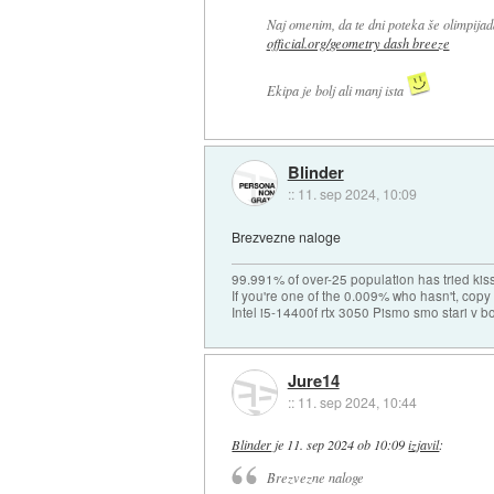
Naj omenim, da te dni poteka še olimpijad
official.org/
geometry dash breeze
Ekipa je bolj ali manj ista
Blinder
::
11. sep 2024, 10:09
Brezvezne naloge
99.991% of over-25 population has tried kis
If you're one of the 0.009% who hasn't, copy 
Intel i5-14400f rtx 3050 Pismo smo stari v b
Jure14
::
11. sep 2024, 10:44
Blinder
je
11. sep 2024 ob 10:09
izjavil
:
Brezvezne naloge