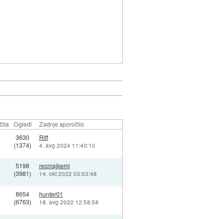
čila
Ogledi
Zadnje sporočilo
3630
Riff
(1374)
4. avg 2024 11:40:10
5198
recmajkemi
(3981)
14. okt 2022 03:53:48
8654
hunter01
(6763)
18. avg 2022 12:58:58