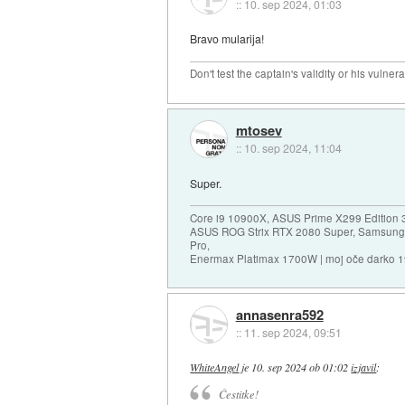
::
10. sep 2024, 01:03
Bravo mularija!
Don't test the captain's validity or his vulnerab
mtosev
::
10. sep 2024, 11:04
Super.
Core i9 10900X, ASUS Prime X299 Edition 
ASUS ROG Strix RTX 2080 Super, Samsung
Pro,
Enermax Platimax 1700W | moj oče darko 
annasenra592
::
11. sep 2024, 09:51
WhiteAngel
je
10. sep 2024 ob 01:02
izjavil
:
Čestitke!