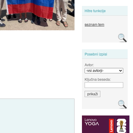
Hitre funkcije
seznam tem
Posebni izpisi
Avtor:
Ključna beseda: