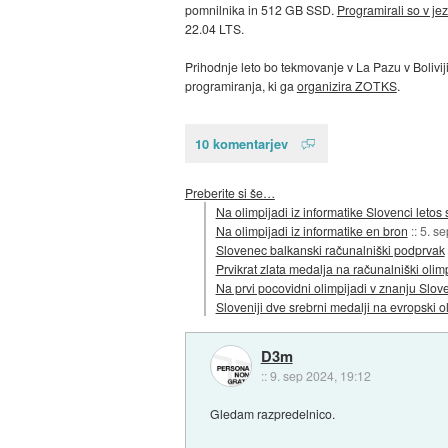
pomnilnika in 512 GB SSD.
Programirali so v je
22.04 LTS.
Prihodnje leto bo tekmovanje v La Pazu v Boliviji
programiranja, ki ga
organizira ZOTKS
.
10 komentarjev
Preberite si še…
Na olimpijadi iz informatike Slovenci letos
Na olimpijadi iz informatike en bron
::
5. s
Slovenec balkanski računalniški podprvak
Prvikrat zlata medalja na računalniški olim
Na prvi pocovidni olimpijadi v znanju Slov
Sloveniji dve srebrni medalji na evropski o
D3m
::
9. sep 2024, 19:12
Gledam razpredelnico.