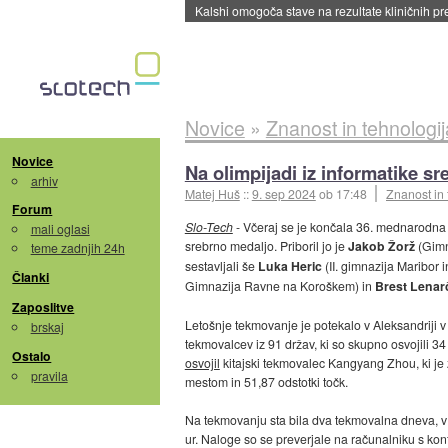
Kalshi omogoča stave na rezultate kliničnih pr
Novice
»
Znanost in tehnologij
Novice
Na olimpijadi iz informatike sr
arhiv
Matej Huš
::
9. sep 2024
ob 17:48
Znanost in 
Forum
Slo-Tech
- Včeraj se je končala 36. mednarodna ol
mali oglasi
srebrno medaljo. Priboril jo je
Jakob Žorž
(Gimn
teme zadnjih 24h
sestavljali še
Luka Heric
(II. gimnazija Maribor i
Članki
Gimnazija Ravne na Koroškem) in
Brest Lenar
Zaposlitve
Letošnje tekmovanje je potekalo v Aleksandriji 
brskaj
tekmovalcev iz 91 držav, ki so skupno osvojili 34
Ostalo
osvojil
kitajski tekmovalec Kangyang Zhou, ki je z
pravila
mestom in 51,87 odstotki točk.
Na tekmovanju sta bila dva tekmovalna dneva, v
ur. Naloge so se preverjale na računalniku s kon