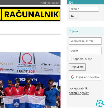
Išči:
Zadnje novice
Prijava
Zapomni si me
nov uporabnik
pozabili geslo?