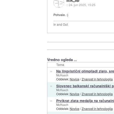
::
24. jun 2025, 15:25
Pohvale. :)
In and Out
Vredno ogleda ...
Tema
»
Na lingvistični olimpijadi zlato, sr
McHusch
Oddelek:
Novice
/
Znanost in tehnologija
»
Slovenec balkanski računalniški 
McHusch
Oddelek:
Novice
/
Znanost in tehnologija
»
Prvikrat zlata medalja na računalni
McHusch
Oddelek:
Novice
/
Znanost in tehnologija