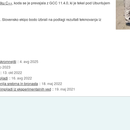
ziku C++
, koda se je prevajala z GCC 11.4.0, ki je tekel pod Ubuntujem
. Slovensko ekipo bodo izbrali na podlagi rezultati tekmovanja iz
 skromnejši
::
4. avg 2025
ep 2023
::
13. okt 2022
pijadi
::
16. avg 2022
enija srebrna in bronasta
::
18. maj 2022
limpijadi iz eksperimentalnih ved
::
19. maj 2021