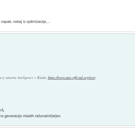
 napak, nekaj iz optimizacije,...
a iz umetne inteligence v Riadu:
https://www.iaio-official.org/
sort
💪
no generacijo mladih računalničarjev.