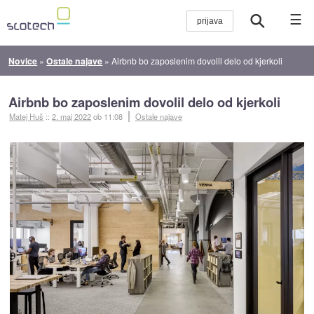
☰
Novice
»
Ostale najave
»
Airbnb bo zaposlenim dovolil delo od kjerkoli
Airbnb bo zaposlenim dovolil delo od kjerkoli
Matej Huš
::
2. maj 2022
ob 11:08
Ostale najave