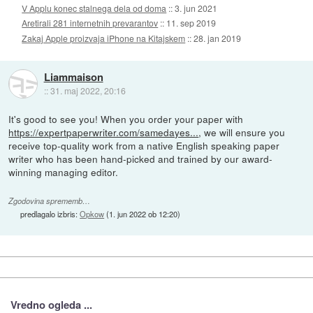
V Applu konec stalnega dela od doma
::
3. jun 2021
Aretirali 281 internetnih prevarantov
::
11. sep 2019
Zakaj Apple proizvaja iPhone na Kitajskem
::
28. jan 2019
Liammaison
::
31. maj 2022, 20:16
It's good to see you! When you order your paper with
https://expertpaperwriter.com/samedayes...
, we will ensure you
receive top-quality work from a native English speaking paper
writer who has been hand-picked and trained by our award-
winning managing editor.
Zgodovina sprememb…
predlagalo izbris:
Opkow
(
1. jun 2022 ob 12:20
)
Vredno ogleda ...