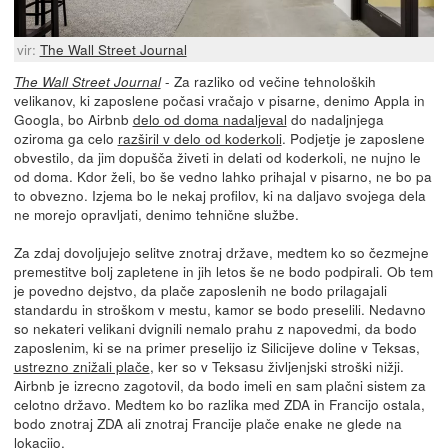
vir:
The Wall Street Journal
- Za razliko od večine tehnoloških
The Wall Street Journal
velikanov, ki zaposlene počasi vračajo v pisarne, denimo Appla in
Googla, bo Airbnb
delo od doma nadaljeval
do nadaljnjega
oziroma ga celo
razširil v delo od koderkoli
. Podjetje je zaposlene
obvestilo, da jim dopušča živeti in delati od koderkoli, ne nujno le
od doma. Kdor želi, bo še vedno lahko prihajal v pisarno, ne bo pa
to obvezno. Izjema bo le nekaj profilov, ki na daljavo svojega dela
ne morejo opravljati, denimo tehnične službe.
Za zdaj dovoljujejo selitve znotraj države, medtem ko so čezmejne
premestitve bolj zapletene in jih letos še ne bodo podpirali. Ob tem
je povedno dejstvo, da plače zaposlenih ne bodo prilagajali
standardu in stroškom v mestu, kamor se bodo preselili. Nedavno
so nekateri velikani dvignili nemalo prahu z napovedmi, da bodo
zaposlenim, ki se na primer preselijo iz Silicijeve doline v Teksas,
ustrezno znižali plače
, ker so v Teksasu življenjski stroški nižji.
Airbnb je izrecno zagotovil, da bodo imeli en sam plačni sistem za
celotno državo. Medtem ko bo razlika med ZDA in Francijo ostala,
bodo znotraj ZDA ali znotraj Francije plače enake ne glede na
lokacijo.