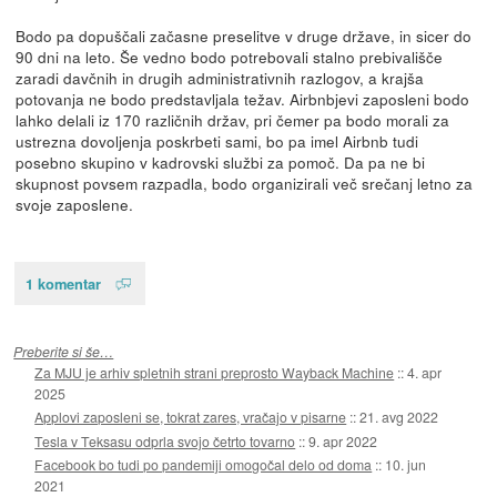
Bodo pa dopuščali začasne preselitve v druge države, in sicer do
90 dni na leto. Še vedno bodo potrebovali stalno prebivališče
zaradi davčnih in drugih administrativnih razlogov, a krajša
potovanja ne bodo predstavljala težav. Airbnbjevi zaposleni bodo
lahko delali iz 170 različnih držav, pri čemer pa bodo morali za
ustrezna dovoljenja poskrbeti sami, bo pa imel Airbnb tudi
posebno skupino v kadrovski službi za pomoč. Da pa ne bi
skupnost povsem razpadla, bodo organizirali več srečanj letno za
svoje zaposlene.
1 komentar
Preberite si še…
Za MJU je arhiv spletnih strani preprosto Wayback Machine
::
4. apr
2025
Applovi zaposleni se, tokrat zares, vračajo v pisarne
::
21. avg 2022
Tesla v Teksasu odprla svojo četrto tovarno
::
9. apr 2022
Facebook bo tudi po pandemiji omogočal delo od doma
::
10. jun
2021