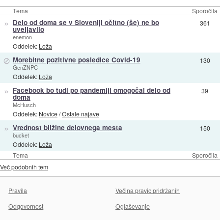
Tema
Sporočila
»
Delo od doma se v Sloveniji očitno (še) ne bo
361
uveljavilo
enemon
Oddelek:
Loža
⊘
Morebitne pozitivne posledice Covid-19
130
GenZNPC
Oddelek:
Loža
»
Facebook bo tudi po pandemiji omogočal delo od
39
doma
McHusch
Oddelek:
Novice
/
Ostale najave
»
Vrednost bližine delovnega mesta
150
bucket
Oddelek:
Loža
Tema
Sporočila
Več podobnih tem
Pravila
Večina pravic pridržanih
Odgovornost
Oglaševanje