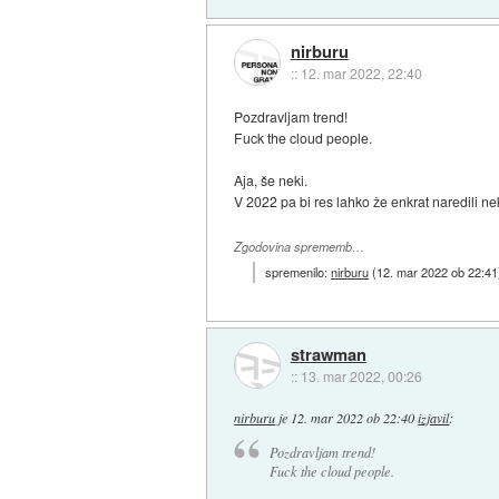
nirburu
::
12. mar 2022, 22:40
Pozdravljam trend!
Fuck the cloud people.
Aja, še neki.
V 2022 pa bi res lahko že enkrat naredili nek
Zgodovina sprememb…
spremenilo:
nirburu
(
12. mar 2022 ob 22:41
strawman
::
13. mar 2022, 00:26
nirburu
je
12. mar 2022 ob 22:40
izjavil
:
Pozdravljam trend!
Fuck the cloud people.