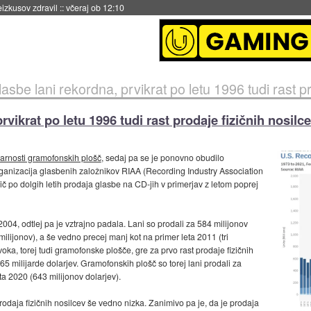
naslednji dve leti
::
včeraj ob 11:37
asbe lani rekordna, prvikrat po letu 1996 tudi rast pr
rvikrat po letu 1996 tudi rast prodaje fizičnih nosilc
arnosti gramofonskih plošč
, sedaj pa se je ponovno obudilo
anizacija glasbenih založnikov RIAA (Recording Industry Association
rvič po dolgih letih prodaja glasbe na CD-jih v primerjav z letom poprej
004, odtlej pa je vztrajno padala. Lani so prodali za 584 milijonov
milijonov), a še vedno precej manj kot na primer leta 2011 (tri
voka, torej tudi gramofonske plošče, gre za prvo rast prodaje fizičnih
65 milijarde dolarjev. Gramofonskih plošč so torej lani prodali za
eta 2020 (643 milijonov dolarjev).
prodaja fizičnih nosilcev še vedno nizka. Zanimivo pa je, da je prodaja