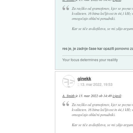
Za razliko od gramofonov, kjer se pozna vs
kvaliteten. 16 bitna ločljivost in 44,1 kHz 
omogočajo oblačni ponudniki.
Kar se tiče avdiofilstva, se mi zdijo argu
res je, je zadnje čase kar opaziti ponovno 
Your focus determines your reallity
ginekk
::
13. mar 2022, 19:53
A. Smith
je
13. mar 2022 ob 14:49
izjavil
:
Za razliko od gramofonov, kjer se pozna vs
kvaliteten. 16 bitna ločljivost in 44,1 kHz 
omogočajo oblačni ponudniki.
Kar se tiče avdiofilstva, se mi zdijo argu