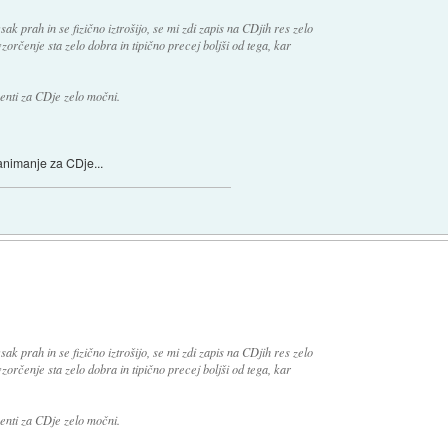
ak prah in se fizično iztrošijo, se mi zdi zapis na CDjih res zelo
vzorčenje sta zelo dobra in tipično precej boljši od tega, kar
menti za CDje zelo močni.
zanimanje za CDje...
ak prah in se fizično iztrošijo, se mi zdi zapis na CDjih res zelo
vzorčenje sta zelo dobra in tipično precej boljši od tega, kar
menti za CDje zelo močni.