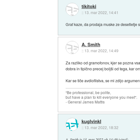
tikitoki
::
13. mar 2022, 14:41
Graf kaze, da prodaja muske ze desetletje 
A. Smith
::
13. mar 2022, 14:49
Za razliko od gramofonov, kjer se pozna vsak 
dobra in tipično precej boljši od tega, kar 
Kar se tiče avdiofilstva, se mi zdijo argume
"Be professional, be polite,
but have a plan to kill everyone you meet".
- General James Mattis
kuglvinkl
::
13. mar 2022, 18:32
A. Smith
je
13. mar 2022 ob 14:49
izjavil
: