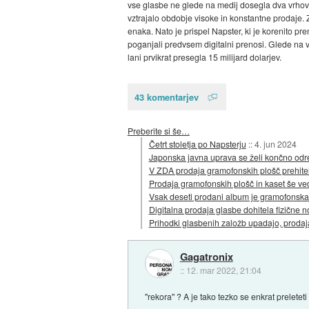
vse glasbe ne glede na medij dosegla dva vrhova (p
vztrajalo obdobje visoke in konstantne prodaje. 
enaka. Nato je prispel Napster, ki je korenito pre
poganjali predvsem digitalni prenosi. Glede na v
lani prvikrat presegla 15 milijard dolarjev.
43 komentarjev
Preberite si še…
Četrt stoletja po Napsterju
::
4. jun 2024
Japonska javna uprava se želi končno odr
V ZDA prodaja gramofonskih plošč prehit
Prodaja gramofonskih plošč in kaset še ve
Vsak deseti prodani album je gramofonska
Digitalna prodaja glasbe dohitela fizične n
Prihodki glasbenih založb upadajo, prodaja
Gagatronix
::
12. mar 2022, 21:04
"rekora" ? A je tako tezko se enkrat preleteti