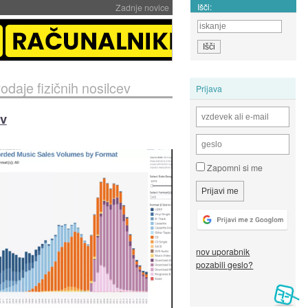
Išči:
Zadnje novice
odaje fizičnih nosilcev
Prijava
ev
Zapomni si me
nov uporabnik
pozabili geslo?