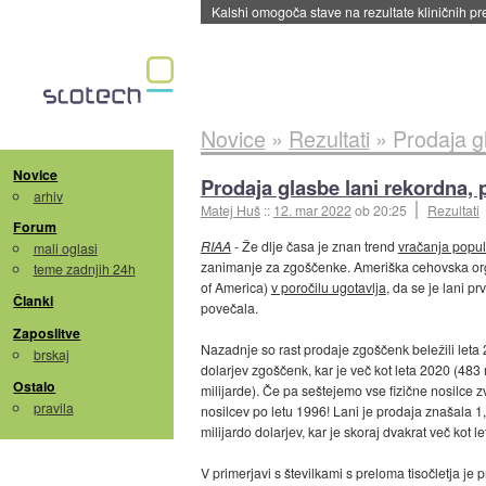
Sandisk že prodal več kot polovico SSD-jev za 
Novice
»
Rezultati
»
Prodaja gl
Novice
Prodaja glasbe lani rekordna, p
arhiv
Matej Huš
::
12. mar 2022
ob 20:25
Rezultati
Forum
RIAA
- Že dlje časa je znan trend
vračanja popul
mali oglasi
zanimanje za zgoščenke. Ameriška cehovska org
teme zadnjih 24h
of America)
v poročilu ugotavlja
, da se je lani p
Članki
povečala.
Zaposlitve
Nazadnje so rast prodaje zgoščenk beležili leta 2
brskaj
dolarjev zgoščenk, kar je več kot leta 2020 (483 
Ostalo
milijarde). Če pa seštejemo vse fizične nosilce z
pravila
nosilcev po letu 1996! Lani je prodaja znašala 1,
milijardo dolarjev, kar je skoraj dvakrat več kot l
V primerjavi s številkami s preloma tisočletja je 