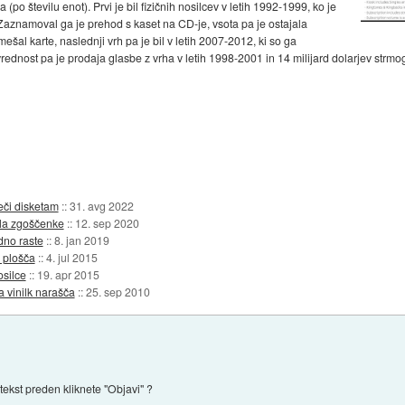
o številu enot). Prvi je bil fizičnih nosilcev v letih 1992-1999, ko je
Zaznamoval ga je prehod s kaset na CD-je, vsota pa je ostajala
mešal karte, naslednji vrh pa je bil v letih 2007-2012, ki so ga
rednost pa je prodaja glasbe z vrha v letih 1998-2001 in 14 milijard dolarjev strmog
eči disketam
::
31. avg 2022
ela zgoščenke
::
12. sep 2020
dno raste
::
8. jan 2019
 plošča
::
4. jul 2015
osilce
::
19. apr 2015
 vinilk narašča
::
25. sep 2010
 tekst preden kliknete "Objavi" ?