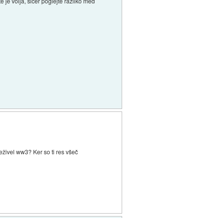
e je volja, sicer poglejte razliko med
eživel ww3? Ker so ti res všeč