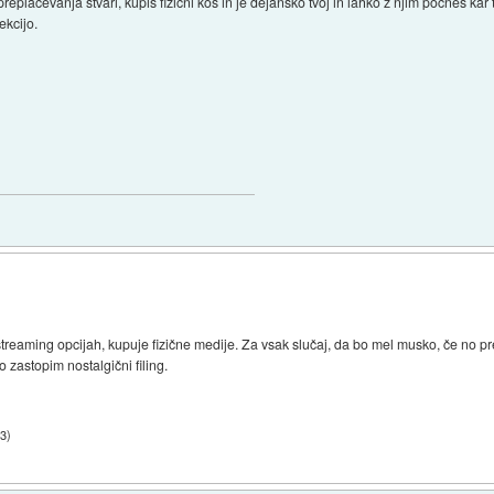
lačevanja stvari, kupiš fizični kos in je dejansko tvoj in lahko z njim počneš kar t
ekcijo.
reaming opcijah, kupuje fizične medije. Za vsak slučaj, da bo mel musko, če no pr
 zastopim nostalgični filing.
33
)