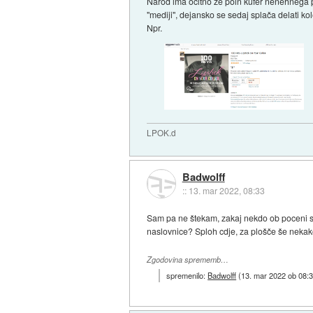
Narod ima očitno že poln kufer nenehnega prep
"mediji", dejansko se sedaj splača delati kol
Npr.
LPOK.d
Badwolff
::
13. mar 2022, 08:33
Sam pa ne štekam, zakaj nekdo ob poceni st
naslovnice? Sploh cdje, za plošče še nekako
Zgodovina sprememb…
spremenilo:
Badwolff
(
13. mar 2022 ob 08: