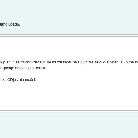
strmo upada.
prah in se fizično iztrošijo, se mi zdi zapis na CDjih res zelo kvaliteten. 16 bitna lo
omogočajo oblačni ponudniki.
nti za CDje zelo močni.