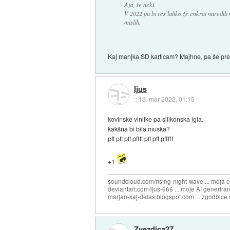
Aja, še neki.
V 2022 pa bi res lahko že enkrat naredili 
mislih.
Kaj manjka SD karticam? Majhne, pa še pre
Ijus
::
13. mar 2022, 01:15
kovinske vinilke pa silikonska igla.
kakšna bi bila muska?
pft pft pft pffft pft pft pfffft
+1
soundcloud.com/rising-night-wave ... moja 
deviantart.com/ijus-666 ... moje AI generiran
marjan-kaj-delas.blogspot.com ... zgodbice 
Zvezdica27