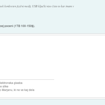
nek konkreten fizični medij. USB ključki niso čisto to kar imam v
cej poceni (1TB 100-150$).
elektronska glasba
e slike
o Marjanu, ki ne ve kaj dela