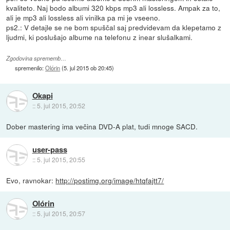
kvaliteto. Naj bodo albumi 320 kbps mp3 ali lossless. Ampak za to,
ali je mp3 ali lossless ali vinilka pa mi je vseeno.
ps2.: V detajle se ne bom spuščal saj predvidevam da klepetamo z
ljudmi, ki poslušajo albume na telefonu z inear slušalkami.
Zgodovina sprememb…
spremenilo:
Olórin
(
5. jul 2015 ob 20:45
)
Okapi
::
5. jul 2015, 20:52
Dober mastering ima večina DVD-A plat, tudi mnoge SACD.
user-pass
::
5. jul 2015, 20:55
Evo, ravnokar:
http://postimg.org/image/htqfajtt7/
Olórin
::
5. jul 2015, 20:57