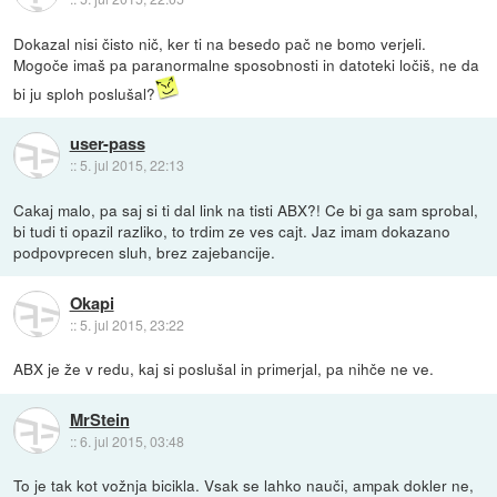
Dokazal nisi čisto nič, ker ti na besedo pač ne bomo verjeli.
Mogoče imaš pa paranormalne sposobnosti in datoteki ločiš, ne da
bi ju sploh poslušal?
user-pass
::
5. jul 2015, 22:13
Cakaj malo, pa saj si ti dal link na tisti ABX?! Ce bi ga sam sprobal,
bi tudi ti opazil razliko, to trdim ze ves cajt. Jaz imam dokazano
podpovprecen sluh, brez zajebancije.
Okapi
::
5. jul 2015, 23:22
ABX je že v redu, kaj si poslušal in primerjal, pa nihče ne ve.
MrStein
::
6. jul 2015, 03:48
To je tak kot vožnja bicikla. Vsak se lahko nauči, ampak dokler ne,