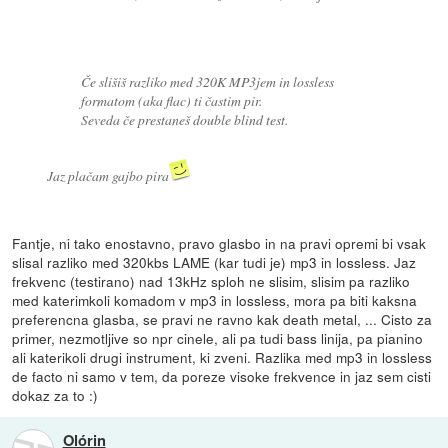
Če slišiš razliko med 320K MP3jem in lossless
formatom (aka flac) ti častim pir.
Seveda če prestaneš double blind test.
Jaz plačam gajbo pira
Fantje, ni tako enostavno, pravo glasbo in na pravi opremi bi vsak
slisal razliko med 320kbs LAME (kar tudi je) mp3 in lossless. Jaz
frekvenc (testirano) nad 13kHz sploh ne slisim, slisim pa razliko
med katerimkoli komadom v mp3 in lossless, mora pa biti kaksna
preferencna glasba, se pravi ne ravno kak death metal, ... Cisto za
primer, nezmotljive so npr cinele, ali pa tudi bass linija, pa pianino
ali katerikoli drugi instrument, ki zveni. Razlika med mp3 in lossless
de facto ni samo v tem, da poreze visoke frekvence in jaz sem cisti
dokaz za to :)
Olórin