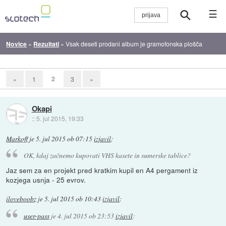
☰
Novice
»
Rezultati
»
Vsak deseti prodani album je gramofonska plošča
2
«
1
3
»
Okapi
::
5. jul 2015, 19:33
Markoff
je
5. jul 2015 ob 07:15
izjavil
:
OK, kdaj začnemo kupovati VHS kasete in sumerske tablice?
Jaz sem za en projekt pred kratkim kupil en A4 pergament iz
kozjega usnja - 25 evrov.
iloveboobz
je
5. jul 2015 ob 10:43
izjavil
:
user-pass
je
4. jul 2015 ob 23:53
izjavil
: