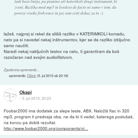
tudi bass linija, pa pianino ali katerikoli drugi instrument, ki
zveni. Razlika med mp3 in lossless de facto ni samo v tem, da
poreze visoke frekvence in jaz sem cisti dokaz za to :)
lažeš. najprej si rekel da slišiš razliko v KATERIMKOLI komadu,
nato pa si navedel nekaj inštrumentov, kjer se da razliko izključno
samo naučiti.
Naredi nekaj naključnih testov na netu, ti garantiram da boš
razočaran nad svojim audiofilstvom.
Zgodovina sprememb…
spremenilo:
Olórin
(
5. jul 2015 ob 20:18
)
Okapi
::
5. jul 2015, 20:23
Foobar2000 ima dodatek za slepe teste, ABX. Naložiš flac in 320
mp3, program ti predvaja oba, ne da bi ti vedel, katerega poslušaš,
na koncu pa dobiš rezultat.
http://www.foobar2000.org/components/vi...