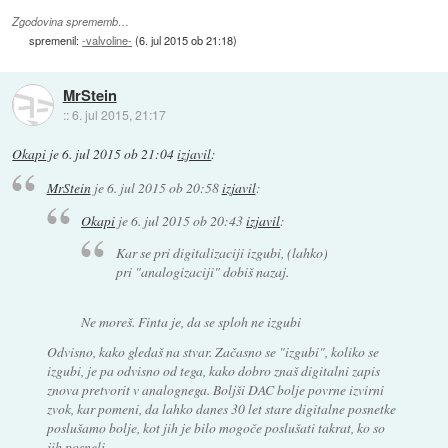
Zgodovina sprememb…
spremenil:
-valvoline-
(
6. jul 2015 ob 21:18
)
MrStein
::
6. jul 2015, 21:17
Okapi
je
6. jul 2015 ob 21:04
izjavil
:
MrStein
je
6. jul 2015 ob 20:58
izjavil
:
Okapi
je
6. jul 2015 ob 20:43
izjavil
:
Kar se pri digitalizaciji izgubi, (lahko)
pri "analogizaciji" dobiš nazaj.
Ne moreš. Finta je, da se sploh ne izgubi
Odvisno, kako gledaš na stvar. Začasno se "izgubi", koliko se
izgubi, je pa odvisno od tega, kako dobro znaš digitalni zapis
znova pretvorit v analognega. Boljši DAC bolje povrne izvirni
zvok, kar pomeni, da lahko danes 30 let stare digitalne posnetke
poslušamo bolje, kot jih je bilo mogoče poslušati takrat, ko so
jih posneli.