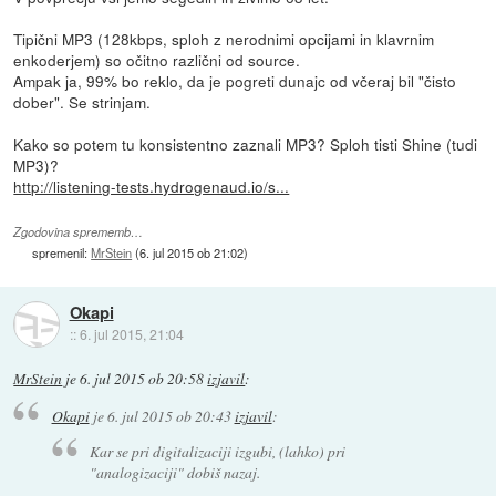
Tipični MP3 (128kbps, sploh z nerodnimi opcijami in klavrnim
enkoderjem) so očitno različni od source.
Ampak ja, 99% bo reklo, da je pogreti dunajc od včeraj bil "čisto
dober". Se strinjam.
Kako so potem tu konsistentno zaznali MP3? Sploh tisti Shine (tudi
MP3)?
http://listening-tests.hydrogenaud.io/s...
Zgodovina sprememb…
spremenil:
MrStein
(
6. jul 2015 ob 21:02
)
Okapi
::
6. jul 2015, 21:04
MrStein
je
6. jul 2015 ob 20:58
izjavil
:
Okapi
je
6. jul 2015 ob 20:43
izjavil
:
Kar se pri digitalizaciji izgubi, (lahko) pri
"analogizaciji" dobiš nazaj.