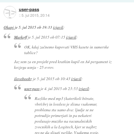
user-pass
::
5. jul 2015, 20:14
Okapi
je
5. jul 2015 ob 19:33
izjavil
:
Markoff
je
5. jul 2015 ob 07:15
izjavil
:
OK, kdaj začnemo kupovati VHS kasete in sumerske
tablice?
Jaz sem za en projekt pred kratkim kupil en A4 pergament iz
kozjega usnja - 25 evrov.
iloveboobz
je
5. jul 2015 ob 10:43
izjavil
:
user-pass
je
4. jul 2015 ob 23:53
izjavil
:
Razliko med mp3 (katerikoli bitrate,
vbr/cbr) in lossless je slisna vsakomur,
problema sta samo dva: ljudje se ne
potrudijo primerjati in pa nekateri
poslusajo muziko na racunalniskih
zvocnikih a la Logitech, kjer se najbrz
res ne da slisati razlike. Vsakemu svoje.