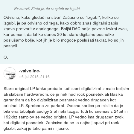
Ne moreš. Finta je, da se sploh ne izgubi
Odvisno, kako gledaš na stvar. Začasno se "izgubi", koliko se
izgubi, je pa odvisno od tega, kako dobro znaš digitalni zapis
znova pretvorit v analognega. Boljši DAC bolje povrne izvirni zvok,
kar pomeni, da lahko danes 30 let stare digitalne posnetke
poslušamo bolje, kot jih je bilo mogoče poslušati takrat, ko so jih
posneli.
O.
-valvoline-
::
6. jul 2015, 21:16
Staro original LP lahko probate tudi sami digitalizirat z malo boljsim
ali slabsim hardwareom, ce je nek hud rock posnetek ali klasika
garantiram da bo digitaliziran posnetek vedno drugacen kot
orininal LP. Sprobano ze parkrat. Zvocna kartica pa mislim da je
bila ena taboljsih audigy 2 al neki tazga. Tudi ko snemas z 24bit in
192khz samplov se vedno original LP vedno ima drugacen zvok
kot digitalni posnetek. Zanimivo da se to najbolj opazi pri rock
glazbi, zakaj je tako pa mi ni jasno.