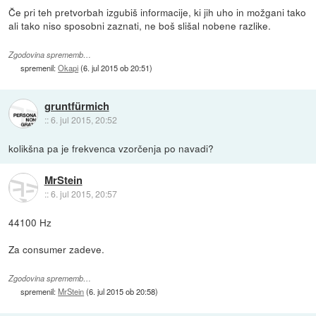
Če pri teh pretvorbah izgubiš informacije, ki jih uho in možgani tako
ali tako niso sposobni zaznati, ne boš slišal nobene razlike.
Zgodovina sprememb…
spremenil:
Okapi
(
6. jul 2015 ob 20:51
)
gruntfürmich
::
6. jul 2015, 20:52
kolikšna pa je frekvenca vzorčenja po navadi?
MrStein
::
6. jul 2015, 20:57
44100 Hz
Za consumer zadeve.
Zgodovina sprememb…
spremenil:
MrStein
(
6. jul 2015 ob 20:58
)