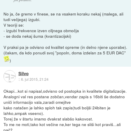
No ja, če gremo v finese, se na vsakem koraku nekaj (malega, ali
tudi večjega) izgubi.
V teoriji se:
- izgubi frekvence izven ciljnega območja
- se doda nekaj šuma (kvantizacijski)
V praksi pa je odvisno od kvalitet opreme (in delno njene uporabe).
(čakam, da kdo ponudi svoj "popoln, doma izdelan za 5 EUR DAC"
)
Silvo
::
6. jul 2015, 21:24
Okapi...kot si napisal,odvisno od postopka in kvalitete digitalizacije.
Analogni val res postane zobčan,vendar zapis s 16biti še dodatno
uniči informacijo vala,zaradi omejitve
kako natačen je lahko sploh tak zapis(tudi boljši 24biten je
lahko,ampak vseeno).
Torej že v štartu imamo dvakrat slabšo kakovost.
To me ne moti,tako kot večine ne,ker tega ne sliši kot praviš...ali
pač?