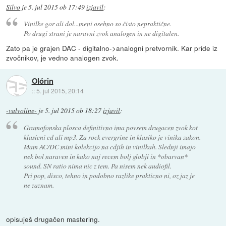
Silvo
je
5. jul 2015 ob 17:49
izjavil
:
Vinilke gor ali dol...meni osebno so čisto nepraktične.
Po drugi strani je naravni zvok analogen in ne digitalen.
Zato pa je grajen DAC - digitalno->analogni pretvornik. Kar pride iz
zvočnikov, je vedno analogen zvok.
Olórin
::
5. jul 2015, 20:14
-valvoline-
je
5. jul 2015 ob 18:27
izjavil
:
Gramofonska plosca definitivno ima povsem drugacen zvok kot
klasicni cd ali mp3. Za rock evergrine in klasiko je vinika zakon.
Mam AC/DC mini kolekcijo na cdjih in vinilkah. Slednji imajo
nek bol naraven in kako naj recem bolj globji in *obarvan*
sound. SN ratio nima nic z tem. Pa nisem nek audiofil.
Pri pop, disco, tehno in podobno razlike prakticno ni, oz jaz je
ne zaznam.
opisuješ drugačen mastering.