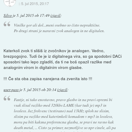
::
5. jul 2015, 20:17
Silvo
je
5. jul 2015 ob 17:49
izjavil
:
Vinilke gor ali dol...meni osebno so čisto nepraktične.
Po drugi strani je naravni zvok analogen in ne digitalen.
Katerkoli zvok ti slišiš iz zvočnikov je analogen. Vedno,
brezpogojno. Tudi če je iz digitalnega vira, so ga spodobni DACi
sposobni tako lepo zgladiti, da ti ne boš opazil razlike med
analognim virom in digitalnim virom glasbe.
!!! Če sta oba zapisa narejena da zvenita isto !!!
user-pass
je
5. jul 2015 ob 20:14
izjavil
:
Fantje, ni tako enostavno, pravo glasbo in na pravi opremi bi
vsak slisal razliko med 320kbs LAME (kar tudi je) mp3 in
lossless. Jaz frekvenc (testirano) nad 13kHz sploh ne slisim,
slisim pa razliko med katerimkoli komadom v mp3 in lossless,
mora pa biti kaksna preferencna glasba, se pravi ne ravno kak
death metal, ... Cisto za primer, nezmotljive so npr cinele, ali pa