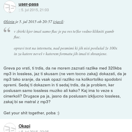
user-pass
::
5. jul 2015, 21:03
Olórin
je
5. jul 2015 ob 20:57
izjavil
:
v zbirki kjer imaš samo flac je pa res težko vedno klikniti gumb
flac.
opravi test na internetu, nad pesmimi ki jih nisi poslušal že 100x
in za katere neveš v katerem formatu jih imaš ti shranjene.
Greva po vrsti, ti trdis, da ne morem zaznati razlike med 320kbs
mp3 in lossless, jaz ti skusam (ne vem tocno zakaj) dokazati, da je
mp3 tako sranje, da vsak opazi razliko na kolikortoliko spodobni
opremi. Sedaj ti dokazem in ti sedaj trdis, da je problem, ker
poslusam samo lossless muziko ali kako? Kaj ima to veze s
cimerkoli? Drugace pa ja, jasno da poslusam izkljucno lossless,
zakaj bi se matral z mp3?
Get your shit together, poba :)
Okapi
::
5. jul 2015, 22:05