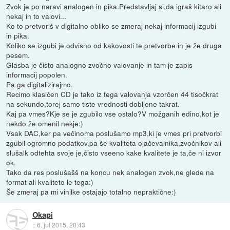
Zvok je po naravi analogen in pika.Predstavljaj si,da igraš kitaro ali
nekaj in to valovi...
Ko to pretvoriš v digitalno obliko se zmeraj nekaj informacij izgubi
in pika.
Koliko se izgubi je odvisno od kakovosti te pretvorbe in je že druga
pesem.
Glasba je čisto analogno zvočno valovanje in tam je zapis
informacij popolen.
Pa ga digitalizirajmo.
Recimo klasičen CD je tako iz tega valovanja vzorčen 44 tisočkrat
na sekundo,torej samo tiste vrednosti dobljene takrat.
Kaj pa vmes?Kje se je zgubilo vse ostalo?V možganih edino,kot je
nekdo že omenil nekje:)
Vsak DAC,ker pa večinoma poslušamo mp3,ki je vmes pri pretvorbi
zgubil ogromno podatkov,pa še kvaliteta ojačevalnika,zvočnikov ali
slušalk odtehta svoje je,čisto vseeno kake kvalitete je ta,če ni izvor
ok.
Tako da res poslušašš na koncu nek analogen zvok,ne glede na
format ali kvaliteto le tega:)
Še zmeraj pa mi vinilke ostajajo totalno nepraktične:)
Okapi
::
6. jul 2015, 20:43