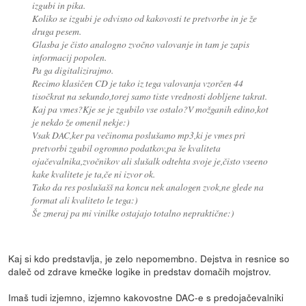
izgubi in pika.
Koliko se izgubi je odvisno od kakovosti te pretvorbe in je že
druga pesem.
Glasba je čisto analogno zvočno valovanje in tam je zapis
informacij popolen.
Pa ga digitalizirajmo.
Recimo klasičen CD je tako iz tega valovanja vzorčen 44
tisočkrat na sekundo,torej samo tiste vrednosti dobljene takrat.
Kaj pa vmes?Kje se je zgubilo vse ostalo?V možganih edino,kot
je nekdo že omenil nekje:)
Vsak DAC,ker pa večinoma poslušamo mp3,ki je vmes pri
pretvorbi zgubil ogromno podatkov,pa še kvaliteta
ojačevalnika,zvočnikov ali slušalk odtehta svoje je,čisto vseeno
kake kvalitete je ta,če ni izvor ok.
Tako da res poslušašš na koncu nek analogen zvok,ne glede na
format ali kvaliteto le tega:)
Še zmeraj pa mi vinilke ostajajo totalno nepraktične:)
Kaj si kdo predstavlja, je zelo nepomembno. Dejstva in resnice so
daleč od zdrave kmečke logike in predstav domačih mojstrov.
Imaš tudi izjemno, izjemno kakovostne DAC-e s predojačevalniki