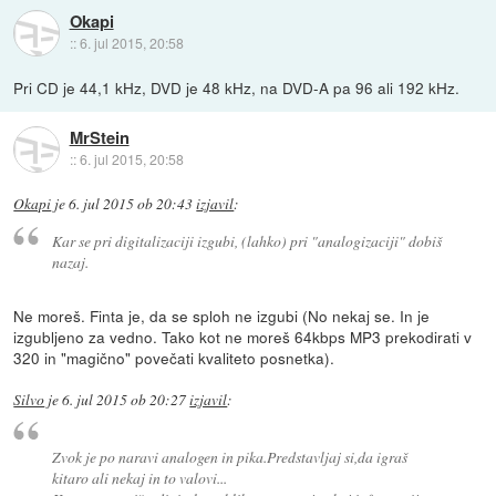
Okapi
::
6. jul 2015, 20:58
Pri CD je 44,1 kHz, DVD je 48 kHz, na DVD-A pa 96 ali 192 kHz.
MrStein
::
6. jul 2015, 20:58
Okapi
je
6. jul 2015 ob 20:43
izjavil
:
Kar se pri digitalizaciji izgubi, (lahko) pri "analogizaciji" dobiš
nazaj.
Ne moreš. Finta je, da se sploh ne izgubi (No nekaj se. In je
izgubljeno za vedno. Tako kot ne moreš 64kbps MP3 prekodirati v
320 in "magično" povečati kvaliteto posnetka).
Silvo
je
6. jul 2015 ob 20:27
izjavil
:
Zvok je po naravi analogen in pika.Predstavljaj si,da igraš
kitaro ali nekaj in to valovi...