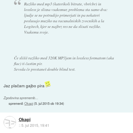
Razliko med mp3 (katerikoli bitrate, vbr/cbr) in
lossless je slisna vsakomur, problema sta samo dva:
ljudje se ne potrudijo primerjati in pa nekateri
poslusajo muziko na racunalniskih zvocnikih a la
Logitech, kjer se najbrz res ne da slisati razlike.
Vsakemu svoje.
Če slišiš razliko med 320K MP3jem in lossless formatom (aka
flac) ti častim pir.
Seveda če prestaneš double blind test.
Jaz plačam gajbo pira
Zgodovina sprememb…
spremenil:
Okapi
(
5. jul 2015 ob 19:34
)
Okapi
::
5. jul 2015, 19:41