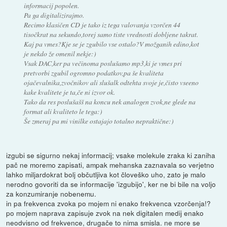
informacij popolen.
Pa ga digitalizirajmo.
Recimo klasičen CD je tako iz tega valovanja vzorčen 44
tisočkrat na sekundo,torej samo tiste vrednosti dobljene takrat.
Kaj pa vmes?Kje se je zgubilo vse ostalo?V možganih edino,kot
je nekdo že omenil nekje:)
Vsak DAC,ker pa večinoma poslušamo mp3,ki je vmes pri
pretvorbi zgubil ogromno podatkov,pa še kvaliteta
ojačevalnika,zvočnikov ali slušalk odtehta svoje je,čisto vseeno
kake kvalitete je ta,če ni izvor ok.
Tako da res poslušašš na koncu nek analogen zvok,ne glede na
format ali kvaliteto le tega:)
Še zmeraj pa mi vinilke ostajajo totalno nepraktične:)
izgubi se sigurno nekaj informacij; vsake molekule zraka ki zaniha
pač ne moremo zapisati, ampak mehanska zaznavala so verjetno
lahko miljardokrat bolj občutljiva kot človeško uho, zato je malo
nerodno govoriti da se informacije 'izgubijo', ker ne bi bile na voljo
za konzumiranje nobenemu.
in pa frekvenca zvoka po mojem ni enako frekvenca vzorčenja!?
po mojem naprava zapisuje zvok na nek digitalen medij enako
neodvisno od frekvence, drugače to nima smisla. ne more se