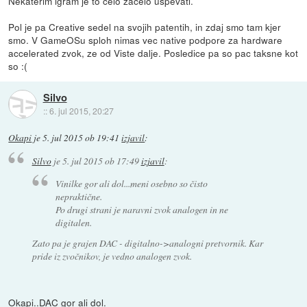
Nekaterim igram je to celo zacelo uspevati.
Pol je pa Creative sedel na svojih patentih, in zdaj smo tam kjer
smo. V GameOSu sploh nimas vec native podpore za hardware
accelerated zvok, ze od Viste dalje. Posledice pa so pac taksne kot
so :(
Silvo
::
6. jul 2015, 20:27
Okapi
je
5. jul 2015 ob 19:41
izjavil
:
Silvo
je
5. jul 2015 ob 17:49
izjavil
:
Vinilke gor ali dol...meni osebno so čisto
nepraktične.
Po drugi strani je naravni zvok analogen in ne
digitalen.
Zato pa je grajen DAC - digitalno->analogni pretvornik. Kar
pride iz zvočnikov, je vedno analogen zvok.
Okapi..DAC gor ali dol.