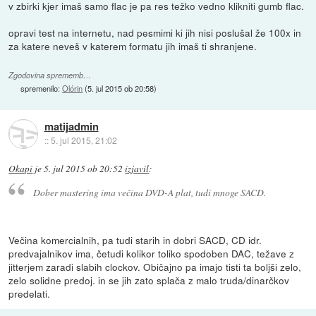
v zbirki kjer imaš samo flac je pa res težko vedno klikniti gumb flac.
opravi test na internetu, nad pesmimi ki jih nisi poslušal že 100x in
za katere neveš v katerem formatu jih imaš ti shranjene.
Zgodovina sprememb…
spremenilo:
Olórin
(
5. jul 2015 ob 20:58
)
matijadmin
::
5. jul 2015, 21:02
Okapi
je
5. jul 2015 ob 20:52
izjavil
:
Dober mastering ima večina DVD-A plat, tudi mnoge SACD.
Večina komercialnih, pa tudi starih in dobri SACD, CD idr.
predvajalnikov ima, četudi kolikor toliko spodoben DAC, težave z
jitterjem zaradi slabih clockov. Običajno pa imajo tisti ta boljši zelo,
zelo solidne predoj. in se jih zato splača z malo truda/dinarčkov
predelati.