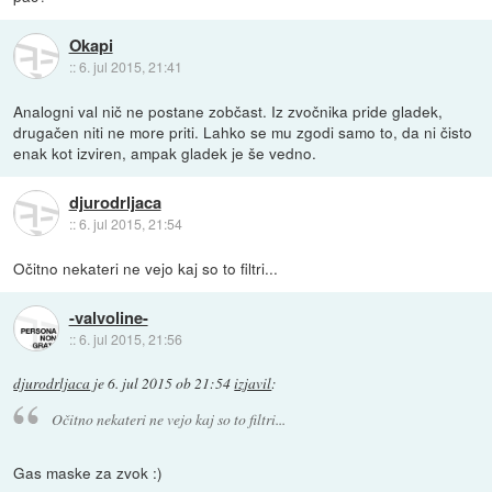
Okapi
::
6. jul 2015, 21:41
Analogni val nič ne postane zobčast. Iz zvočnika pride gladek,
drugačen niti ne more priti. Lahko se mu zgodi samo to, da ni čisto
enak kot izviren, ampak gladek je še vedno.
djurodrljaca
::
6. jul 2015, 21:54
Očitno nekateri ne vejo kaj so to filtri...
-valvoline-
::
6. jul 2015, 21:56
djurodrljaca
je
6. jul 2015 ob 21:54
izjavil
:
Očitno nekateri ne vejo kaj so to filtri...
Gas maske za zvok :)