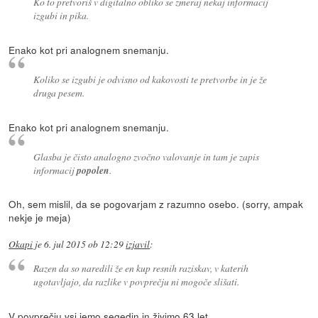
Ko to pretvoriš v digitalno obliko se zmeraj nekaj informacij
izgubi in pika.
Enako kot pri analognem snemanju.
Koliko se izgubi je odvisno od kakovosti te pretvorbe in je že
druga pesem.
Enako kot pri analognem snemanju.
Glasba je čisto analogno zvočno valovanje in tam je zapis
informacij
popolen
.
Oh, sem mislil, da se pogovarjam z razumno osebo. (sorry, ampak
nekje je meja)
Okapi
je
6. jul 2015 ob 12:29
izjavil
:
Razen da so naredili že en kup resnih raziskav, v katerih
ugotavljajo, da razlike v povprečju ni mogoče slišati.
V povprečju vsi jemo segedin in živimo 63 let.