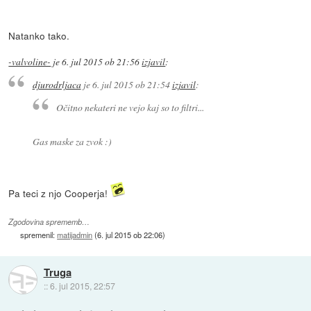
Natanko tako.
-valvoline-
je
6. jul 2015 ob 21:56
izjavil
:
djurodrljaca
je
6. jul 2015 ob 21:54
izjavil
:
Očitno nekateri ne vejo kaj so to filtri...
Gas maske za zvok :)
Pa teci z njo Cooperja!
Zgodovina sprememb…
spremenil:
matijadmin
(
6. jul 2015 ob 22:06
)
Truga
::
6. jul 2015, 22:57