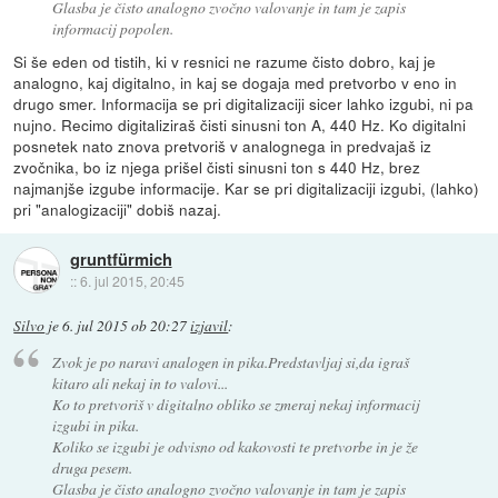
Glasba je čisto analogno zvočno valovanje in tam je zapis
informacij popolen.
Si še eden od tistih, ki v resnici ne razume čisto dobro, kaj je
analogno, kaj digitalno, in kaj se dogaja med pretvorbo v eno in
drugo smer. Informacija se pri digitalizaciji sicer lahko izgubi, ni pa
nujno. Recimo digitaliziraš čisti sinusni ton A, 440 Hz. Ko digitalni
posnetek nato znova pretvoriš v analognega in predvajaš iz
zvočnika, bo iz njega prišel čisti sinusni ton s 440 Hz, brez
najmanjše izgube informacije. Kar se pri digitalizaciji izgubi, (lahko)
pri "analogizaciji" dobiš nazaj.
gruntfürmich
::
6. jul 2015, 20:45
Silvo
je
6. jul 2015 ob 20:27
izjavil
:
Zvok je po naravi analogen in pika.Predstavljaj si,da igraš
kitaro ali nekaj in to valovi...
Ko to pretvoriš v digitalno obliko se zmeraj nekaj informacij
izgubi in pika.
Koliko se izgubi je odvisno od kakovosti te pretvorbe in je že
druga pesem.
Glasba je čisto analogno zvočno valovanje in tam je zapis