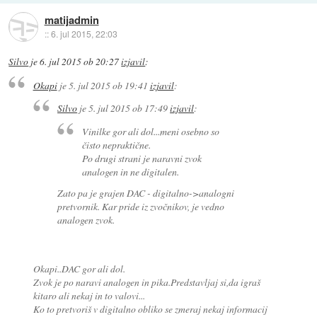
matijadmin
::
6. jul 2015, 22:03
Silvo
je
6. jul 2015 ob 20:27
izjavil
:
Okapi
je
5. jul 2015 ob 19:41
izjavil
:
Silvo
je
5. jul 2015 ob 17:49
izjavil
:
Vinilke gor ali dol...meni osebno so
čisto nepraktične.
Po drugi strani je naravni zvok
analogen in ne digitalen.
Zato pa je grajen DAC - digitalno->analogni
pretvornik. Kar pride iz zvočnikov, je vedno
analogen zvok.
Okapi..DAC gor ali dol.
Zvok je po naravi analogen in pika.Predstavljaj si,da igraš
kitaro ali nekaj in to valovi...
Ko to pretvoriš v digitalno obliko se zmeraj nekaj informacij