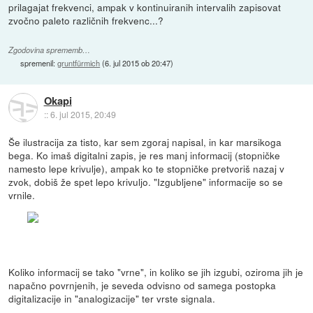
prilagajat frekvenci, ampak v kontinuiranih intervalih zapisovat
zvočno paleto različnih frekvenc...?
Zgodovina sprememb…
spremenil:
gruntfürmich
(
6. jul 2015 ob 20:47
)
Okapi
::
6. jul 2015, 20:49
Še ilustracija za tisto, kar sem zgoraj napisal, in kar marsikoga
bega. Ko imaš digitalni zapis, je res manj informacij (stopničke
namesto lepe krivulje), ampak ko te stopničke pretvoriš nazaj v
zvok, dobiš že spet lepo krivuljo. "Izgubljene" informacije so se
vrnile.
Koliko informacij se tako "vrne", in koliko se jih izgubi, oziroma jih je
napačno povrnjenih, je seveda odvisno od samega postopka
digitalizacije in "analogizacije" ter vrste signala.