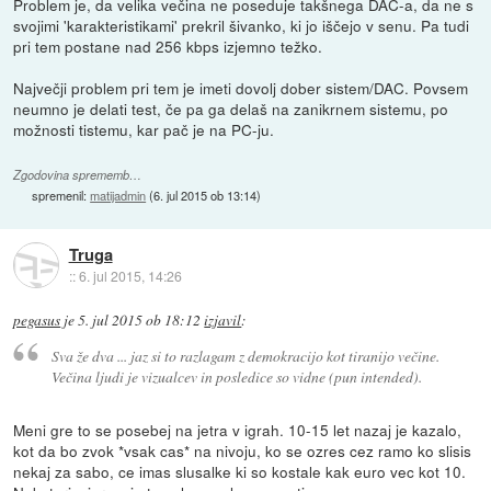
Problem je, da velika večina ne poseduje takšnega DAC-a, da ne s
svojimi 'karakteristikami' prekril šivanko, ki jo iščejo v senu. Pa tudi
pri tem postane nad 256 kbps izjemno težko.
Največji problem pri tem je imeti dovolj dober sistem/DAC. Povsem
neumno je delati test, če pa ga delaš na zanikrnem sistemu, po
možnosti tistemu, kar pač je na PC-ju.
Zgodovina sprememb…
spremenil:
matijadmin
(
6. jul 2015 ob 13:14
)
Truga
::
6. jul 2015, 14:26
pegasus
je
5. jul 2015 ob 18:12
izjavil
:
Sva že dva ... jaz si to razlagam z demokracijo kot tiranijo večine.
Večina ljudi je vizualcev in posledice so vidne (pun intended).
Meni gre to se posebej na jetra v igrah. 10-15 let nazaj je kazalo,
kot da bo zvok *vsak cas* na nivoju, ko se ozres cez ramo ko slisis
nekaj za sabo, ce imas slusalke ki so kostale kak euro vec kot 10.