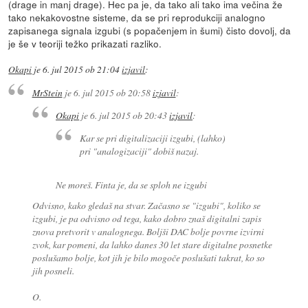
(drage in manj drage). Hec pa je, da tako ali tako ima večina že
tako nekakovostne sisteme, da se pri reprodukciji analogno
zapisanega signala izgubi (s popačenjem in šumi) čisto dovolj, da
je še v teoriji težko prikazati razliko.
Okapi
je
6. jul 2015 ob 21:04
izjavil
:
MrStein
je
6. jul 2015 ob 20:58
izjavil
:
Okapi
je
6. jul 2015 ob 20:43
izjavil
:
Kar se pri digitalizaciji izgubi, (lahko)
pri "analogizaciji" dobiš nazaj.
Ne moreš. Finta je, da se sploh ne izgubi
Odvisno, kako gledaš na stvar. Začasno se "izgubi", koliko se
izgubi, je pa odvisno od tega, kako dobro znaš digitalni zapis
znova pretvorit v analognega. Boljši DAC bolje povrne izvirni
zvok, kar pomeni, da lahko danes 30 let stare digitalne posnetke
poslušamo bolje, kot jih je bilo mogoče poslušati takrat, ko so
jih posneli.
O.