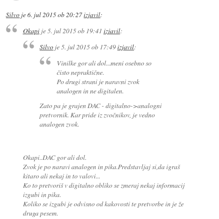
Silvo
je
6. jul 2015 ob 20:27
izjavil
:
Okapi
je
5. jul 2015 ob 19:41
izjavil
:
Silvo
je
5. jul 2015 ob 17:49
izjavil
:
Vinilke gor ali dol...meni osebno so
čisto nepraktične.
Po drugi strani je naravni zvok
analogen in ne digitalen.
Zato pa je grajen DAC - digitalno->analogni
pretvornik. Kar pride iz zvočnikov, je vedno
analogen zvok.
Okapi..DAC gor ali dol.
Zvok je po naravi analogen in pika.Predstavljaj si,da igraš
kitaro ali nekaj in to valovi...
Ko to pretvoriš v digitalno obliko se zmeraj nekaj informacij
izgubi in pika.
Koliko se izgubi je odvisno od kakovosti te pretvorbe in je že
druga pesem.