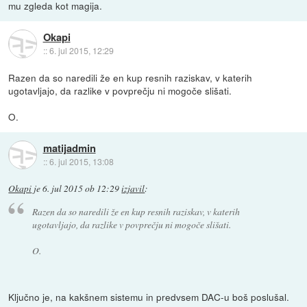
mu zgleda kot magija.
Okapi
::
6. jul 2015, 12:29
Razen da so naredili že en kup resnih raziskav, v katerih
ugotavljajo, da razlike v povprečju ni mogoče slišati.
O.
matijadmin
::
6. jul 2015, 13:08
Okapi
je
6. jul 2015 ob 12:29
izjavil
:
Razen da so naredili že en kup resnih raziskav, v katerih
ugotavljajo, da razlike v povprečju ni mogoče slišati.
O.
Ključno je, na kakšnem sistemu in predvsem DAC-u boš poslušal.