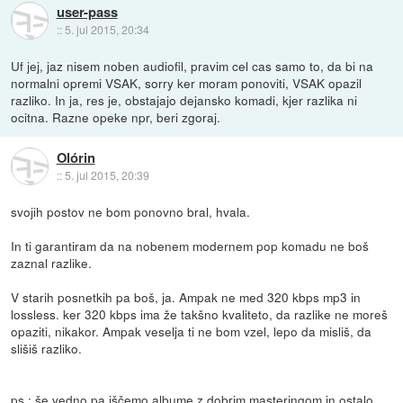
user-pass
::
5. jul 2015, 20:34
Uf jej, jaz nisem noben audiofil, pravim cel cas samo to, da bi na
normalni opremi VSAK, sorry ker moram ponoviti, VSAK opazil
razliko. In ja, res je, obstajajo dejansko komadi, kjer razlika ni
ocitna. Razne opeke npr, beri zgoraj.
Olórin
::
5. jul 2015, 20:39
svojih postov ne bom ponovno bral, hvala.
In ti garantiram da na nobenem modernem pop komadu ne boš
zaznal razlike.
V starih posnetkih pa boš, ja. Ampak ne med 320 kbps mp3 in
lossless. ker 320 kbps ima že takšno kvaliteto, da razlike ne moreš
opaziti, nikakor. Ampak veselja ti ne bom vzel, lepo da misliš, da
slišiš razliko.
ps.: še vedno pa iščemo albume z dobrim masteringom in ostalo