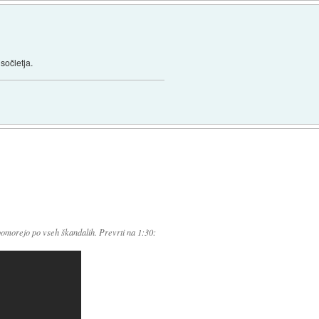
sočletja.
opomorejo po vseh škandalih. Prevrti na 1:30: