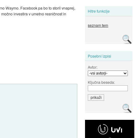
nimo Waymo. Facebook pa bo to storil vnaprej,
Hitre funkcije
 močno investira v umetno resničnost in
seznam tem
Posebni izpisi
Avtor:
Ključna beseda: