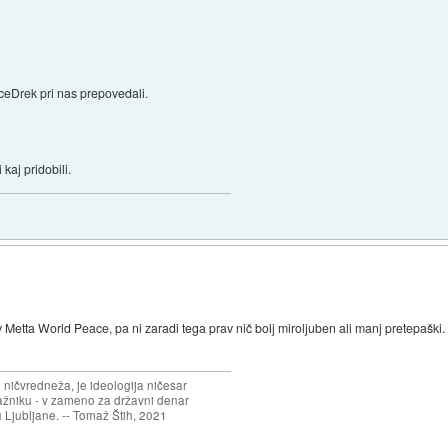
FaceDrek pri nas prepovedali.
kaj pridobili.
v Metta World Peace, pa ni zaradi tega prav nič bolj miroljuben ali manj pretepaški
 ničvredneža, je ideologija ničesar
ažniku - v zameno za državni denar
 Ljubljane. -- Tomaž Štih, 2021