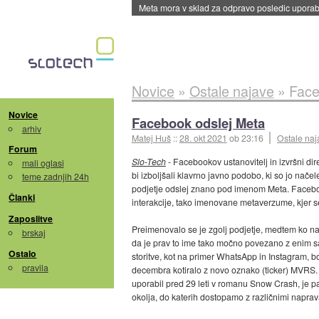
Meta mora v sklad za odpravo posledic uporabe
Novice
»
Ostale najave
»
Face
Novice
Facebook odslej Meta
arhiv
Matej Huš
::
28. okt 2021
ob 23:16
Ostale naj
Forum
Slo-Tech
- Facebookov ustanovitelj in izvršni di
mali oglasi
bi izboljšali klavrno javno podobo, ki so jo nač
teme zadnjih 24h
podjetje odslej znano pod imenom Meta. Facebook
Članki
interakcije, tako imenovane metaverzume, kjer se
Zaposlitve
Preimenovalo se je zgolj podjetje, medtem ko n
brskaj
da je prav to ime tako močno povezano z enim sa
Ostalo
storitve, kot na primer WhatsApp in Instagram, b
pravila
decembra kotiralo z novo oznako (ticker) MVRS. 
uporabil pred 29 leti v romanu Snow Crash, je pa v
okolja, do katerih dostopamo z različnimi naprav