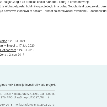
a, saj je Google že pred leti postal Alphabet. Tedaj je preimenovanje
aj je Alphabet postal holdinško podjetje, ki ima poleg Googla še druge projekt, de
majo povezave z osnovnim poslom - primer so samovozeči avtomobili. Facebook tudi
verse
::
29. jul 2021
nj v Bruselj
::
17. feb 2020
0 let nadzora
::
24. jul 2019
učena
::
2. sep 2017
glede kolk € mislijo investirati v tale projekt.
30, 32GB 4x8 3600Mhz G.skill, CM H500M,
 970 PRO, UltraSharp UP3017, Win 11
1960-2016, moj labradorec max 2002-2013