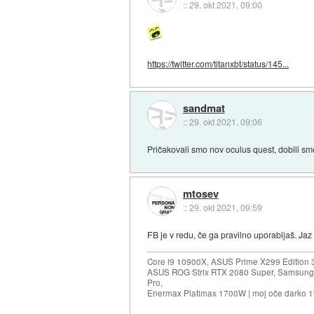
::
29. okt 2021, 09:00
https://twitter.com/titanxbt/status/145...
sandmat
::
29. okt 2021, 09:06
Pričakovali smo nov oculus quest, dobili sm
mtosev
::
29. okt 2021, 09:59
FB je v redu, če ga pravilno uporabljaš. Ja
Core i9 10900X, ASUS Prime X299 Edition 
ASUS ROG Strix RTX 2080 Super, Samsung
Pro,
Enermax Platimax 1700W | moj oče darko 