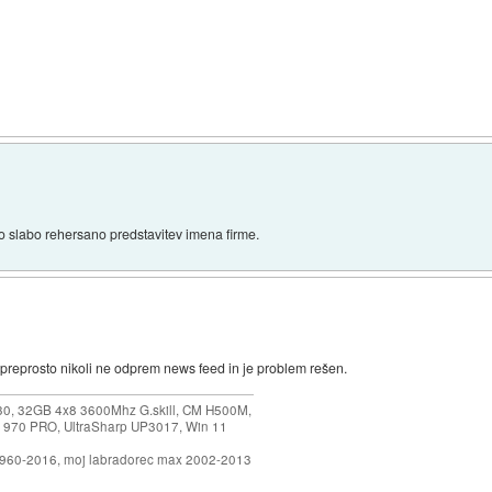
o slabo rehersano predstavitev imena firme.
z preprosto nikoli ne odprem news feed in je problem rešen.
30, 32GB 4x8 3600Mhz G.skill, CM H500M,
 970 PRO, UltraSharp UP3017, Win 11
1960-2016, moj labradorec max 2002-2013