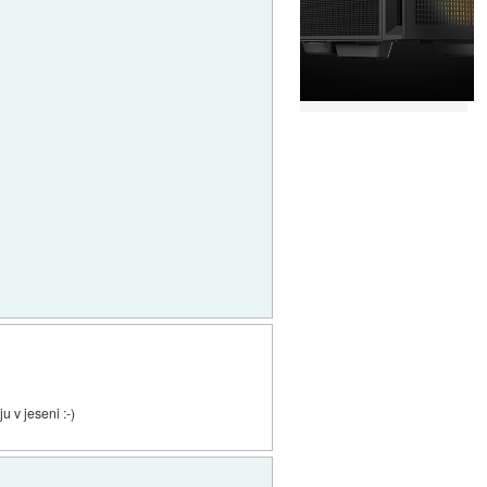
u v jeseni :-)