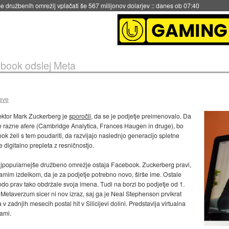
 družbenih omrežij vplačati še 567 milijonov dolarjev
::
danes ob 07:40
book odslej Meta
ave
rektor Mark Zuckerberg je
sporočil
, da se je podjetje preimenovalo. Da
ele razne afere (Cambridge Analytica, Frances Haugen in druge), bo
 želi s tem poudariti, da razvijajo naslednjo generacijo spletne
 digitalno prepleta z resničnostjo.
ajpopularnejše družbeno omrežje ostaja Facebook. Zuckerberg pravi,
mim izdelkom, da je za podjetje potrebno novo, širše ime. Ostale
odo prav tako obdržale svoja imena. Tudi na borzi bo podjetje od 1.
Metaverzum sicer ni nov izraz, saj ga je Neal Stephenson prvikrat
 zadnjih mesecih postal hit v Silicijevi dolini. Predstavlja virtualna
ami.