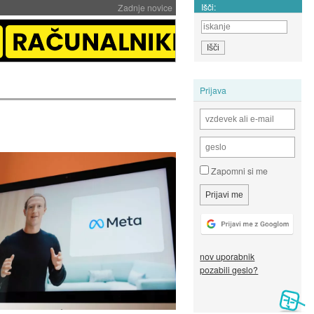
Išči:
Zadnje novice
Prijava
Zapomni si me
nov uporabnik
pozabili geslo?