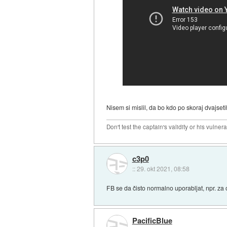
Nisem si mislil, da bo kdo po skoraj dvajseti
Don't test the captain's validity or his vulnerab
c3p0
::
29. okt 2021, 08:58
FB se da čisto normalno uporabljat, npr. za o
PacificBlue