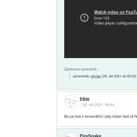
Zgodovina sprememb…
spremenilo:
styrian
(
29. okt 2021 ob 05:23
)
Irbis
::
29. okt 2021, 06:44
Bo pa tole v slovenščini zdaj dober test za 
FireSnake