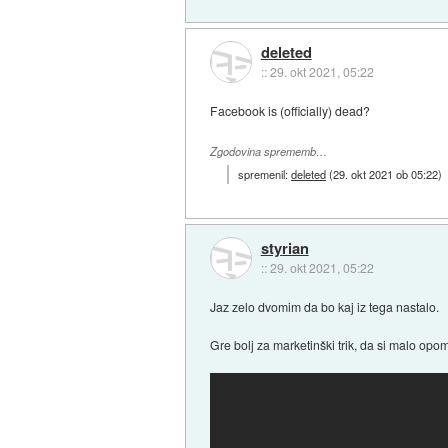
deleted
::
29. okt 2021, 05:22
Facebook is (officially) dead?
Zgodovina sprememb…
spremenil:
deleted
(
29. okt 2021 ob 05:22
)
styrian
::
29. okt 2021, 05:22
Jaz zelo dvomim da bo kaj iz tega nastalo.
Gre bolj za marketinški trik, da si malo opo