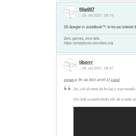
filip007
::
29. okt 2021, 08:19
3D špegle in JožeBook™, to bo pa izdelek ti
Zero games, zero talk.
https://pristytools.neocities.org
tiborrr
::
29. okt 2021, 08:47
styrian
je
29. okt 2021 ob 05:22
izjavil
:
Jaz zelo dvomim da bo kaj iz tega nastalo.
Gre bolj za marketinški trik, da si malo 