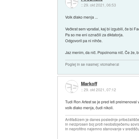
::
29. okt 2021, 06:53
Volk dlako menja ...
Večkrat sem vprašal, kaj bi izgubili, če bi 
Pa so me eni označili za diktatorja.
Odgovoril pa ni nihče.
Jaz menim, da nič. Popolnoma nič. Če že, bi 
Poglej in se nasmej: vicmaher.si
Markoff
::
29. okt 2021, 07:12
Tudi Ron Artest se je pred leti preimenoval 
volk dlako menja, čudi nikoli.
Antifašizem je danes poslednje pribežališče
in neizprosen boj proti neobstoječemu sovr
in neprofitno najemno stanovanje v središču