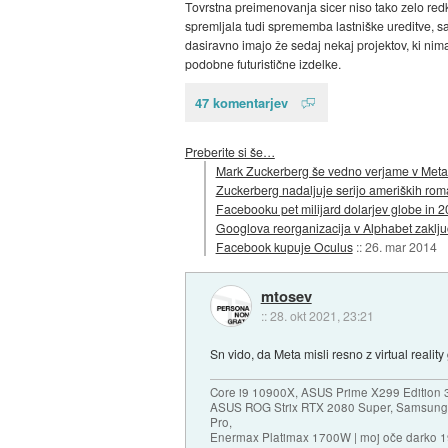
Tovrstna preimenovanja sicer niso tako zelo redk
spremljala tudi sprememba lastniške ureditve, s
dasiravno imajo že sedaj nekaj projektov, ki ni
podobne futuristične izdelke.
47 komentarjev
Preberite si še…
Mark Zuckerberg še vedno verjame v Meta
Zuckerberg nadaljuje serijo ameriških roma
Facebooku pet milijard dolarjev globe in 2
Googlova reorganizacija v Alphabet zaklj
Facebook kupuje Oculus
::
26. mar 2014
mtosev
::
28. okt 2021, 23:21
Sn vido, da Meta misli resno z virtual reality 
Core i9 10900X, ASUS Prime X299 Edition 
ASUS ROG Strix RTX 2080 Super, Samsung
Pro,
Enermax Platimax 1700W | moj oče darko 