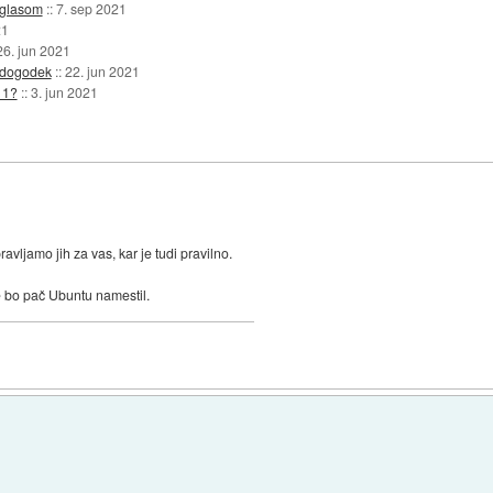
oglasom
::
7. sep 2021
21
26. jun 2021
a dogodek
::
22. jun 2021
11?
::
3. jun 2021
ravljamo jih za vas, kar je tudi pravilno.
e bo pač Ubuntu namestil.