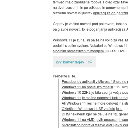
temveč imajo zaobljene robove. Poleg ozaljšave 
na dveh zaslonih in po odklopu in ponovnem prikl
bistvena novost vključitev
aplikacij za druge tržn
Čeprav je večina novosti pod pokrovom, lahko v
pa glavne novosti, to je poganjanja aplikacij za A
Windows 11 je zunaj, ni pa še na voljo za vse. M
podelili s celim svetom. Nekateri so Windows 11 
s polnim namestitvenim medijem
(USB ali DVD).
277 komentarjev
Preberite si še…
Posodobitev aplikacij v Microsoft Storu ne
Windows 11 bo postal izbirčnejši
::
19. avg
Windows 10 22H2 je bila zadnja večja po
Windows 11 je možno namestiti tudi na ne
Ali Windows 11 res ne more delovati na sta
Okleščeni Windows 11 SE za šole je tu
::
1
DRM nekaterih iger ne deluje na 12. genera
Windows 11 na AMD-jevih procesorjih spe
Microsoft bo popravil težave AMD-jev v W