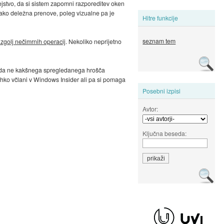
ejstvo, da si sistem zapomni razporeditev oken
tako deležna prenove, poleg vizualne pa je
Hitre funkcije
seznam tem
golj nečimrnih operacij
. Nekoliko neprijetno
je, da ne kakšnega spregledanega hrošča
lahko včlani v Windows Insider ali pa si pomaga
Posebni izpisi
Avtor:
Ključna beseda: