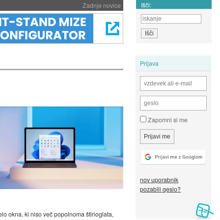
Išči:
Zadnje novice
Prijava
Zapomni si me
nov uporabnik
pozabili geslo?
elo okna, ki niso več popolnoma štirioglata,