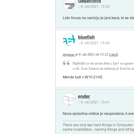
Gagatronix
::
9. okt 2021, 15:34
Leto linuxa na namizju je jara kaca, ki se vl
bluefish
::
9. okt 2021, 15:40
pegasus
je
9. okt 2021 ob 15:22
izjavil
:
Najboljši so na arstechnici, kjer so ugotovi
zvok. Leto Linuxa na namizju je končno tu
Menda tudi v W10 21H2.
ender
::
9. okt 2021, 15:41
Nova opravilna vrstica je neuporabna, k sre
There are only two hard things in Computer
cache invalidation, naming things and off-by