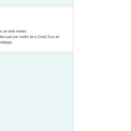
pu že slab mesec.
Mam pač par mašin še s Core2 Duo ali
rabljajo.