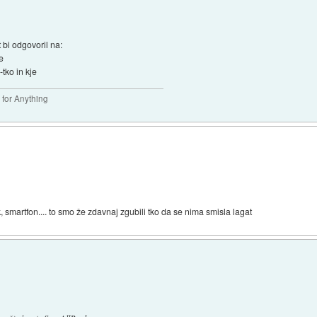
 bi odgovoril na:
ke
tko in kje
l for Anything
, smartfon.... to smo že zdavnaj zgubili tko da se nima smisla lagat