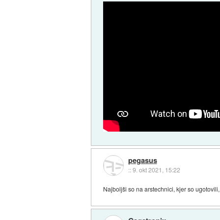
pegasus
::
9. okt 2021, 15:22
Najboljši so na arstechnici, kjer so ugotovil