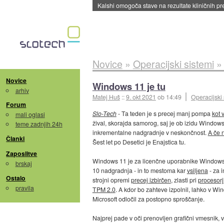
Sandisk že prodal več kot polovico SSD-jev za 
Novice
»
Operacijski sistemi
Novice
Windows 11 je tu
arhiv
Matej Huš
::
9. okt 2021
ob 14:49
Operacijski 
Forum
Slo-Tech
- Ta teden je s precej manj pompa
kot 
mali oglasi
žival, skorajda samorog, saj je ob izidu Windows 1
teme zadnjih 24h
inkrementalne nadgradnje v neskončnost.
A če 
Članki
Šest let po Desetici je Enajstica tu.
Zaposlitve
Windows 11 je za licenčne uporabnike Windows 
brskaj
10 nadgradnja - in to mestoma kar
vsiljena
- za 
Ostalo
strojni opremi
precej izbirčen
, zlasti pri
procesorj
pravila
TPM 2.0
. A kdor bo zahteve izpolnil, lahko v Wi
Microsoft odločil za postopno sproščanje.
Najprej pade v oči prenovljen grafični vmesnik, v