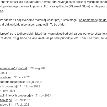
znanih funkcij sta dve uporabni novosti združevanje oken aplikacij v skupine ter d
opu drugega zaslona to povrne. Tržna za aplikacije (Microsoft Store) je bila prav 
ice
.
 Windows 11 saj izvedemo marsikaj, česar prej nismo mogli -
od pomembnejših do z
ndroid, ob izidu niso uspeli zagotoviti. To še pride.
icrosoft se je tudi po slabih izkušnjah v preteklosti odločil za postopno sproščan
že dobili, drugi bodo na vrsti kmalu ali pa šele prihodnje leto. Komur se mudi, se 
 moremo več ignorirati
::
20. avg 2025
 2024
sodobitev
::
30. apr 2023
podprte računalnike
::
3. jul 2022
rih procesorjih?
::
11. jun 2022
1. nov 2021
ciji Intelovih procesorjev
::
7. nov 2021
t do sape
::
22. okt 2021
indows 11
::
17. okt 2021