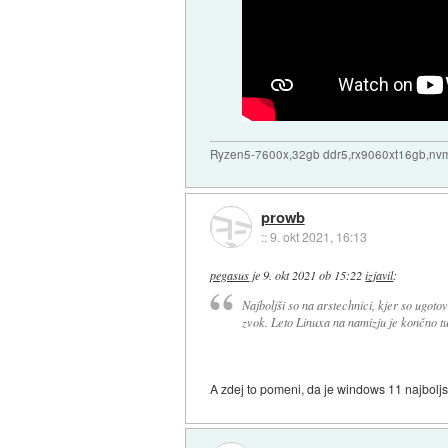
Ryzen5-7600x,32gb ddr5,rx9060xt16gb,nv
prowb
::
9. okt 2021, 16:13
pegasus
je
9. okt 2021 ob 15:22
izjavil
:
Najboljši so na arstechnici, kjer so ugotovi
zvok. Leto Linuxa na namizju je končno tu
A zdej to pomeni, da je windows 11 najboljsi