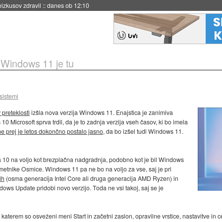
naslednji dve leti
::
danes ob 11:37
»
Windows 11 je tu
sistemi
v preteklosti
izšla nova verzija Windows 11. Enajstica je zanimiva
0 Microsoft sprva trdil, da je to zadnja verzija vseh časov, ki bo imela
ne prej je letos dokončno postalo jasno
, da bo izšel tudi Windows 11.
10 na voljo kot brezplačna nadgradnja, podobno kot je bil Windows
imetnike Osmice. Windows 11 pa ne bo na voljo za vse, saj je pri
ih
(osma generacija Intel Core ali druga generacija AMD Ryzen) in
ndows Update pridobi novo verzijo. Toda ne vsi takoj, saj se je
 katerem so osveženi meni Start in začetni zaslon, opravilne vrstice, nastavitve in c