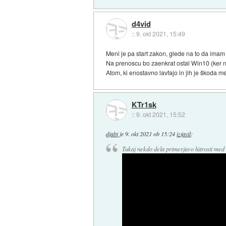
d4vid
::
9. okt 2021, 15:49
Meni je pa start zakon, glede na to da ima
Na prenoscu bo zaenkrat ostal Win10 (ker 
Atom, ki enostavno lavfajo in jih je škoda me
KTr1sk
::
9. okt 2021, 15:52
djabi
je
9. okt 2021 ob 15:24
izjavil
:
Tukaj nekdo dela primerjavo hitrosti med 