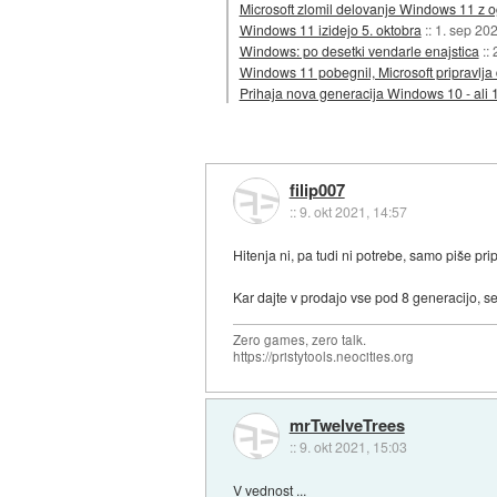
Microsoft zlomil delovanje Windows 11 z 
Windows 11 izidejo 5. oktobra
::
1. sep 20
Windows: po desetki vendarle enajstica
::
Windows 11 pobegnil, Microsoft pripravlj
Prihaja nova generacija Windows 10 - ali 
filip007
::
9. okt 2021, 14:57
Hitenja ni, pa tudi ni potrebe, samo piše prip
Kar dajte v prodajo vse pod 8 generacijo, s
Zero games, zero talk.
https://pristytools.neocities.org
mrTwelveTrees
::
9. okt 2021, 15:03
V vednost ...