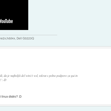
me2x,hdd4x, Dell G3223Q
li, da je najboljši del win11 wsl, tokrat s polno podporo za gui in
! :-D
 linux distro? :D