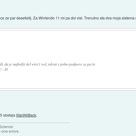
ece ze par desetletij. Za Wintendo 11 mi pa dol visi. Trenutno sta dva moja sistema n
li, da je najboljši del win11 wsl, tokrat s polno podporo za gui in
! :-D
či obstaja
StartAllBack
.
 Science:
-one errors.