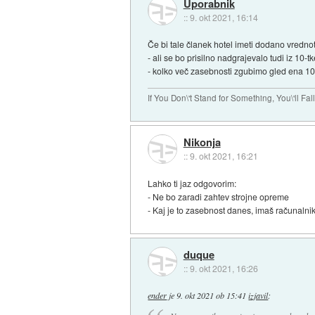
Uporabnik
::
9. okt 2021, 16:14
Če bi tale članek hotel imeti dodano vrednot
- ali se bo prisilno nadgrajevalo tudi iz 10-t
- kolko več zasebnosti zgubimo gled ena 10-
If You Don\'t Stand for Something, You\'ll Fal
Nikonja
::
9. okt 2021, 16:21
Lahko ti jaz odgovorim:
- Ne bo zaradi zahtev strojne opreme
- Kaj je to zasebnost danes, imaš računalnik
duque
::
9. okt 2021, 16:26
ender
je
9. okt 2021 ob 15:41
izjavil
: