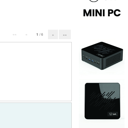
««
«
1
/ 6
»
»»