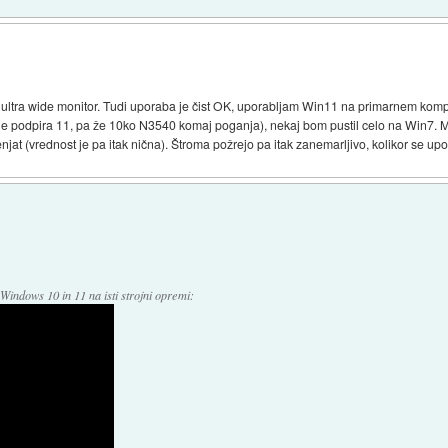
m ultra wide monitor. Tudi uporaba je čist OK, uporabljam Win11 na primarnem kom
ne podpira 11, pa že 10ko N3540 komaj poganja), nekaj bom pustil celo na Win7. 
njat (vrednost je pa itak nična). Štroma požrejo pa itak zanemarljivo, kolikor se upo
Windows 10 in 11 na isti strojni opremi: