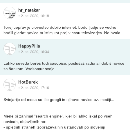
hr_natakar
::
2. okt 2020, 16:18
Torej ceprav je clovestvo dobilo internet, bodo ljudje se vedno
hodili gledat novice ta istim kot prej v casu televizorjev. Ne hvala.
HappyPills
::
2. okt 2020, 16:34
Lahko seveda bereš tudi časopise, poslušaš radio ali dobiš novice
za šankom. Vsakomur svoje.
HotBurek
::
2. okt 2020, 17:16
Svinjarije od mesa so tile googli in njihove novice oz. mediji...
Mene bi zanimal "search engine", kjer bi lahko iskal po vseh
novicah, objavljenih na:
- spletnih straneh izobraževalnih ustanovah po sloveniji