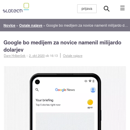
☰
Novice
»
Ostale najave
»
Google bo medijem za novice namenil milijardo dolarjev
Google bo medijem za novice namenil milijardo
dolarjev
Dare Hriberšek
::
2. okt 2020
ob 16:13
Ostale najave