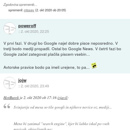
Zgodovina sprememb…
spremenil:
mtosev
(
2. okt 2020 ob 20:05
)
poweroff
::
2. okt 2020, 22:25
V prvi fazi. V drugi bo Google najel dobre pisce neposredno. V
tretji bodo mediji propadli. Ostal bo Google News. V četrti fazi bo
Google začel zategovat plačila piscem vsebin...
Avtorske pravice bodo pa imeli urejene, to pa...
jojw
::
2. okt 2020, 23:49
HotBurek
je
2. okt 2020 ob 17:16
izjavil
:
Svinjarije od mesa so tile googli in njihove novice oz. mediji...
Mene bi zanimal "search engine", kjer bi lahko iskal po vseh
novicah, objavljenih na: