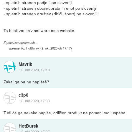
- spletnih straneh podjetji po sloveniji
- spletnih straneh občin/uprabnih enot po sloveniji
- spletnih straneh društev (ribiči, šport) po sloveniji
To bi bil zanimiv software as a website.
Zgodovina sprememb…
spremenilo:
HotBurek
(
2. okt 2020 ob 17:17
)
Mavrik
::
2. okt 2020, 17:18
Zakaj ga pa ne napišeš?
c3p0
::
2. okt 2020, 17:33
Tudi če ga nekako napiše, odličen produkt ne pomeni tudi uspeha.
HotBurek
::
2. okt 2020, 17:37