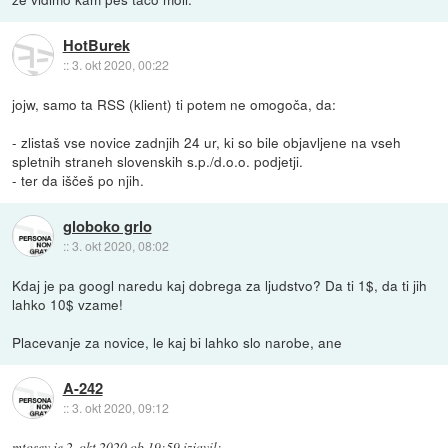
HotBurek
::
3. okt 2020, 00:22
jojw, samo ta RSS (klient) ti potem ne omogoča, da:
- zlistaš vse novice zadnjih 24 ur, ki so bile objavljene na vseh
spletnih straneh slovenskih s.p./d.o.o. podjetji.
- ter da iščeš po njih.
globoko grlo
::
3. okt 2020, 08:02
Kdaj je pa googl naredu kaj dobrega za ljudstvo? Da ti 1$, da ti jih
lahko 10$ vzame!
Placevanje za novice, le kaj bi lahko slo narobe, ane
A-242
::
3. okt 2020, 09:12
mtosev
je
2. okt 2020 ob 19:59
izjavil
: