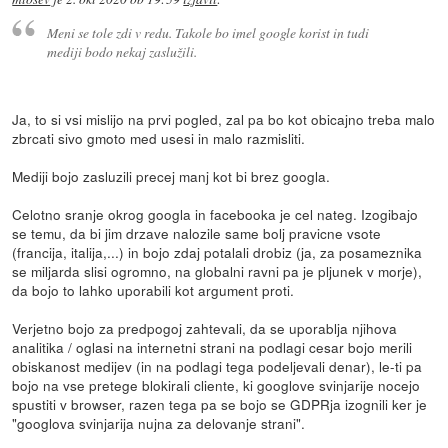
Meni se tole zdi v redu. Takole bo imel google korist in tudi
mediji bodo nekaj zaslužili.
Ja, to si vsi mislijo na prvi pogled, zal pa bo kot obicajno treba malo
zbrcati sivo gmoto med usesi in malo razmisliti.
Mediji bojo zasluzili precej manj kot bi brez googla.
Celotno sranje okrog googla in facebooka je cel nateg. Izogibajo
se temu, da bi jim drzave nalozile same bolj pravicne vsote
(francija, italija,...) in bojo zdaj potalali drobiz (ja, za posameznika
se miljarda slisi ogromno, na globalni ravni pa je pljunek v morje),
da bojo to lahko uporabili kot argument proti.
Verjetno bojo za predpogoj zahtevali, da se uporablja njihova
analitika / oglasi na internetni strani na podlagi cesar bojo merili
obiskanost medijev (in na podlagi tega podeljevali denar), le-ti pa
bojo na vse pretege blokirali cliente, ki googlove svinjarije nocejo
spustiti v browser, razen tega pa se bojo se GDPRja izognili ker je
"googlova svinjarija nujna za delovanje strani".