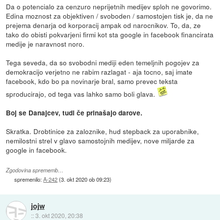
Da o potencialo za cenzuro neprijetnih medijev sploh ne govorimo.
Edina moznost za objektiven / svoboden / samostojen tisk je, da ne
prejema denarja od korporacij ampak od narocnikov. To, da, ze
tako do obisti pokvarjeni firmi kot sta google in facebook financirata
medije je naravnost noro.
Tega seveda, da so svobodni mediji eden temeljnih pogojev za
demokracijo verjetno ne rabim razlagat - aja tocno, saj imate
facebook, kdo bo pa novinarje bral, samo prevec teksta
sproducirajo, od tega vas lahko samo boli glava.
Boj se Danajcev, tudi če prinašajo darove.
Skratka. Drobtinice za zaloznike, hud stepback za uporabnike,
nemilostni strel v glavo samostojnih medijev, nove miljarde za
google in facebook.
Zgodovina sprememb…
spremenilo:
A-242
(
3. okt 2020 ob 09:23
)
jojw
::
3. okt 2020, 20:38