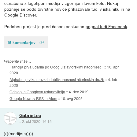
označene z logotipom medija v zgornjem levem kotu. Nekaj
pozneje se bodo tovrstne novice prikazovale tudi v iskalniku in na
Google Discover.
Podoben projekt je pred časom poskusno
pognal tudi Facebook
.
15 komentarjev
Preberite si še…
Francija prva udarila po Googlu z avtorskimi nadomestili
::
10. apr
2020
Alphabet prvikrat razkril dobičkonosnost hčerinskih družb
::
4. feb
2020
Odstopila Googlova ustanovitelja
::
4. dec 2019
Google News v RSS in Atom
::
10. avg 2005
GabrieLeo
::
2. okt 2020, 16:15
((((medijem)))))