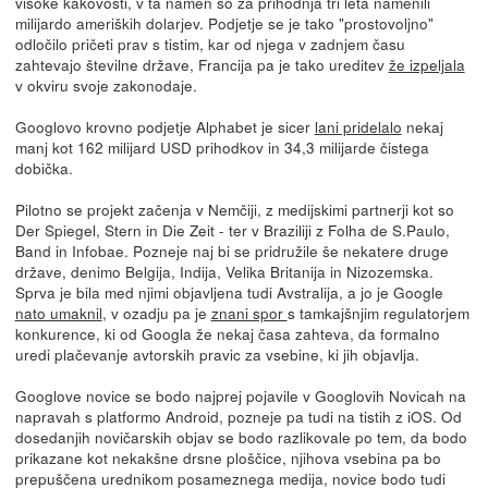
visoke kakovosti, v ta namen so za prihodnja tri leta namenili
milijardo ameriških dolarjev. Podjetje se je tako "prostovoljno"
odločilo pričeti prav s tistim, kar od njega v zadnjem času
zahtevajo številne države, Francija pa je tako ureditev
že izpeljala
v okviru svoje zakonodaje.
Googlovo krovno podjetje Alphabet je sicer
lani pridelalo
nekaj
manj kot 162 milijard USD prihodkov in 34,3 milijarde čistega
dobička.
Pilotno se projekt začenja v Nemčiji, z medijskimi partnerji kot so
Der Spiegel, Stern in Die Zeit - ter v Braziliji z Folha de S.Paulo,
Band in Infobae. Pozneje naj bi se pridružile še nekatere druge
države, denimo Belgija, Indija, Velika Britanija in Nizozemska.
Sprva je bila med njimi objavljena tudi Avstralija, a jo je Google
nato umaknil
, v ozadju pa je
znani spor
s tamkajšnjim regulatorjem
konkurence, ki od Googla že nekaj časa zahteva, da formalno
uredi plačevanje avtorskih pravic za vsebine, ki jih objavlja.
Googlove novice se bodo najprej pojavile v Googlovih Novicah na
napravah s platformo Android, pozneje pa tudi na tistih z iOS. Od
dosedanjih novičarskih objav se bodo razlikovale po tem, da bodo
prikazane kot nekakšne drsne ploščice, njihova vsebina pa bo
prepuščena urednikom posameznega medija, novice bodo tudi