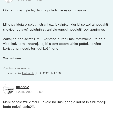
Glede občin zgleda, da ima pokrito že mojaobcina.si.
Mi je pa ideja o spletni strani oz. iskalniku, kjer bi se zbirali podakti
(novice, objave) spletnih strani slovenskih podjetji, bolj zanimiva.
Zakaj ne napišem? Hm... Verjetno bi rabil mal motivacije. Pa da bi
videl kak korak naprej, kaj bi s tem potem lahko počel, kakšno
korist bi prinesel, ter tudi keš/monej.
We will see.
Zgodovina sprememb…
spremenilo:
HotBurek
(
2. okt 2020 ob 17:38
)
mtosev
::
2. okt 2020, 19:59
Meni se tole zdi v redu. Takole bo imel google korist in tudi mediji
bodo nekaj zaslužili.