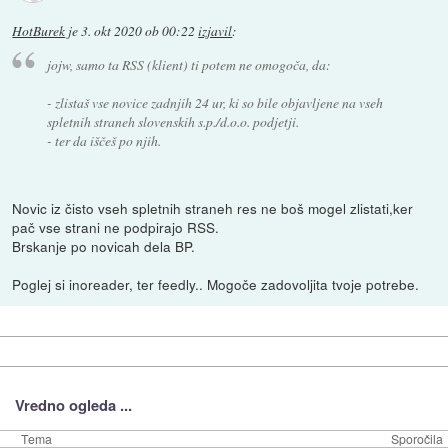
HotBurek
je
3. okt 2020 ob 00:22
izjavil
:
jojw, samo ta RSS (klient) ti potem ne omogoča, da:
- zlistaš vse novice zadnjih 24 ur, ki so bile objavljene na vseh
spletnih straneh slovenskih s.p./d.o.o. podjetji.
- ter da iščeš po njih.
Novic iz čisto vseh spletnih straneh res ne boš mogel zlistati,ker
pač vse strani ne podpirajo RSS.
Brskanje po novicah dela BP.
Poglej si inoreader, ter feedly.. Mogoče zadovoljita tvoje potrebe.
Vredno ogleda ...
Tema
Sporočila