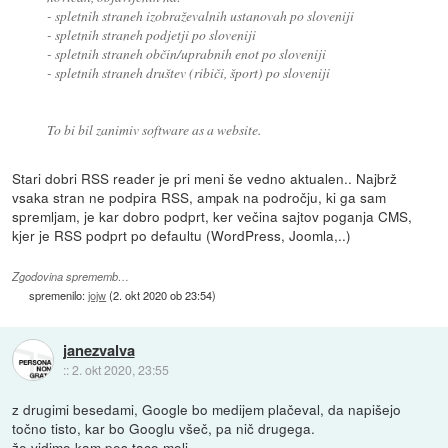
- spletnih straneh izobraževalnih ustanovah po sloveniji
- spletnih straneh podjetji po sloveniji
- spletnih straneh občin/uprabnih enot po sloveniji
- spletnih straneh društev (ribiči, šport) po sloveniji
To bi bil zanimiv software as a website.
Stari dobri RSS reader je pri meni še vedno aktualen.. Najbrž
vsaka stran ne podpira RSS, ampak na področju, ki ga sam
spremljam, je kar dobro podprt, ker večina sajtov poganja CMS,
kjer je RSS podprt po defaultu (WordPress, Joomla,..)
Zgodovina sprememb…
spremenilo:
jojw
(
2. okt 2020 ob 23:54
)
janezvalva
::
2. okt 2020, 23:55
z drugimi besedami, Google bo medijem plačeval, da napišejo
točno tisto, kar bo Googlu všeč, pa nič drugega.
že vidimo kam pes taco moli.