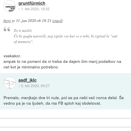
gruntfürmich
::
1. feb 2020, 18:32
feryz
je
31. jan 2020 ob 18:21
izjavil
:
To ti misliš.
Če bi guglu naročili, naj izpiše vse kar ve o tebi, bi izpisal le "out
of memory".
vsekakor.
ampak to ne pomeni da ni treba da dajem čim manj podatkov na
net kot je minimalno potrebno.
asdf_jklc
::
5. feb 2020, 09:27
Premalo, manjkajo dve tri nule, pol se pa nebi več norca delal. Še
vedno pa je na ljudeh, da ma FB sploh kaj obdelovat.