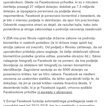
uporabnikom. Glede na Facebookove prihodke, ki so v minulem
četrtletju presegli 21 milijard dolarjev, dobiček pa 7,3 milijarde
dolarjev, je izpogajana poravnava za podjetje skoraj
nepomembna. Facebook je poravnavo komentiral z besedami, da
je bilo v interesu podjetje in delničarjev, da spor čim prej končajo.
Odvetniki nasprotne strani so dejali, da rezultat kaže, kako zelo
pomembna je stroga zakonodaja s področja varovanja zasebnosti.
V ZDA ima prav Illinois najstrožje državne zakone na področju
biometrike in osebnih podatkov (le tri države imajo sploh kaj
strožje zakone od zveznih). Od podjetij v Illinoisu zahtevajo, da od
uporabnikov pridobijo pisno soglasje, če želijo obdelovati njihove
biometrične podatke (prstne odtise, posnetke obrazov itd.). Sámo
nalaganje fotografij na Facebook še ne pomeni, da ima podjetje
dovoljenje za obdelavo teh fotografij za namen biometrične
identifikacije. Zagrožene sankcije so do 5000 dolarjev na
posamezno kršitev, kar se hitro nabere. Facebook se medtem
zavzema za uzakonitev stališča, da lahko uporabniki tožijo le, če
dokažejo, da jim je zaradi kršitev nastala finančna škoda. V
decembrski tožbi, ki jo je Facebook izgubil, vrhovno sodišče
Facebookove pritožbe
ni sprejelo v obravnavo
.
V Evropi Facebook funkcije avtomatičnega predlaganja oseb ni
uporabljal med leti 2012-2018, ker je v neskladju z evropskim