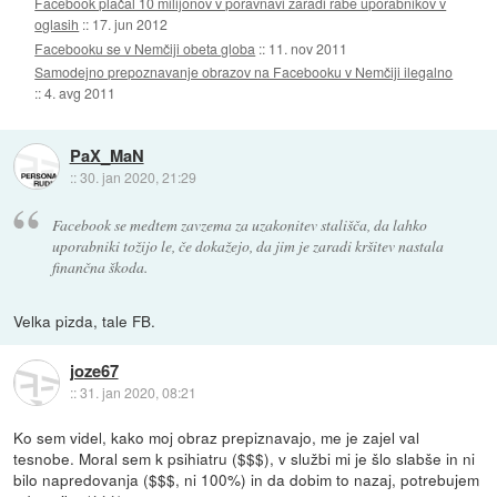
Facebook plačal 10 milijonov v poravnavi zaradi rabe uporabnikov v
oglasih
::
17. jun 2012
Facebooku se v Nemčiji obeta globa
::
11. nov 2011
Samodejno prepoznavanje obrazov na Facebooku v Nemčiji ilegalno
::
4. avg 2011
PaX_MaN
::
30. jan 2020, 21:29
Facebook se medtem zavzema za uzakonitev stališča, da lahko
uporabniki tožijo le, če dokažejo, da jim je zaradi kršitev nastala
finančna škoda.
Velka pizda, tale FB.
joze67
::
31. jan 2020, 08:21
Ko sem videl, kako moj obraz prepiznavajo, me je zajel val
tesnobe. Moral sem k psihiatru ($$$), v službi mi je šlo slabše in ni
bilo napredovanja ($$$, ni 100%) in da dobim to nazaj, potrebujem