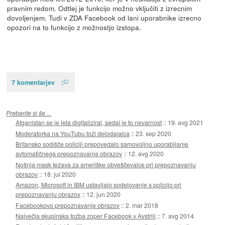
pravnim redom. Odtlej je funkcijo možno vključiti z izrecnim
dovoljenjem. Tudi v ZDA Facebook od lani uporabnike izrecno
opozori na to funkcijo z možnostjo izstopa.
7 komentarjev
Preberite si še…
Afganistan se je leta digitaliziral, sedaj je to nevarnost
::
19. avg 2021
Moderatorka na YouTubu toži delodajalca
::
23. sep 2020
Britansko sodišče policiji prepovedalo samovoljno uporabljanje
avtomatičnega prepoznavanja obrazov
::
12. avg 2020
Nošnja mask težava za ameriške obveščevalce pri prepoznavanju
obrazov
::
18. jul 2020
Amazon, Microsoft in IBM ustavljajo sodelovanje s policijo pri
prepoznavanju obrazov
::
12. jun 2020
Facebookovo prepoznavanje obrazov
::
2. mar 2018
Največja skupinska tožba zoper Facebook v Avstriji
::
7. avg 2014