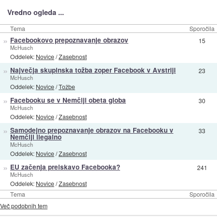
Vredno ogleda ...
Tema
Sporočila
»
Facebookovo prepoznavanje obrazov
15
McHusch
Oddelek:
Novice
/
Zasebnost
»
Največja skupinska tožba zoper Facebook v Avstriji
23
McHusch
Oddelek:
Novice
/
Tožbe
»
Facebooku se v Nemčiji obeta globa
30
McHusch
Oddelek:
Novice
/
Zasebnost
»
Samodejno prepoznavanje obrazov na Facebooku v
33
Nemčiji ilegalno
McHusch
Oddelek:
Novice
/
Zasebnost
»
EU začenja preiskavo Facebooka?
241
McHusch
Oddelek:
Novice
/
Zasebnost
Tema
Sporočila
Več podobnih tem