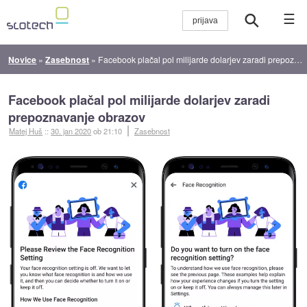
☰
Novice
»
Zasebnost
»
Facebook plačal pol milijarde dolarjev zaradi prepoznavanje obrazov
Facebook plačal pol milijarde dolarjev zaradi
prepoznavanje obrazov
Matej Huš
::
30. jan 2020
ob 21:10
Zasebnost