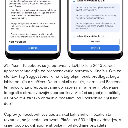
- Facebook se je
poravnal
v tožbi iz leta 2015
zaradi
Slo-Tech
uporabe tehnologije za prepoznavanje obrazov v Illinoisu. Gre za
storitev
Tag Suggestions
, ki na fotografijah oseb predlaga, koga
lahko na njih označimo. Da ta funkcija deluje, mora imeti Facebook
tehnologijo za prepoznavanje obrazov in shranjene in obdelane
fotografije obrazov svojih uporabnikov. V tožbi so podjetju očitali,
da privolitve za tako obdelavo podatkov od uporabnikov ni nikoli
dobil.
Čeprav je Facebook ves čas zanikal kakršnokoli nezakonito
ravnanje, se je sedaj poravnal. Plačal bo 550 milijonov dolarjev, s
čimer bodo pokrili sodne stroške in odškodnine prizadetim