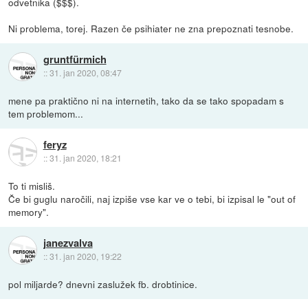
odvetnika ($$$).
Ni problema, torej. Razen če psihiater ne zna prepoznati tesnobe.
gruntfürmich
::
31. jan 2020, 08:47
mene pa praktično ni na internetih, tako da se tako spopadam s
tem problemom...
feryz
::
31. jan 2020, 18:21
To ti misliš.
Če bi guglu naročili, naj izpiše vse kar ve o tebi, bi izpisal le "out of
memory".
janezvalva
::
31. jan 2020, 19:22
pol miljarde? dnevni zaslužek fb. drobtinice.