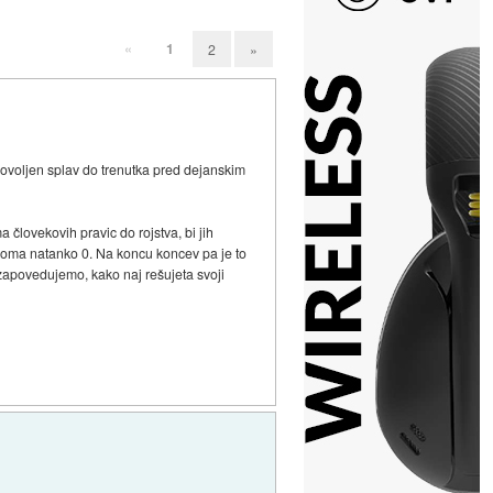
«
1
2
»
 dovoljen splav do trenutka pred dejanskim
 človekovih pravic do rojstva, bi jih
iroma natanko 0. Na koncu koncev pa je to
 zapovedujemo, kako naj rešujeta svoji