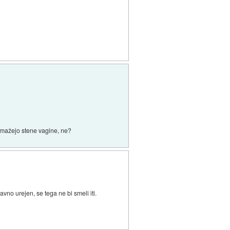
namažejo stene vagine, ne?
no urejen, se tega ne bi smeli iti.