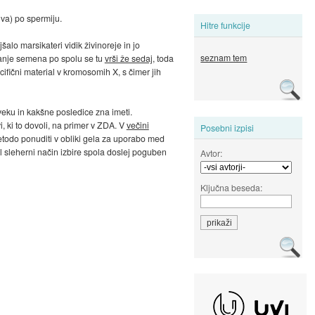
iva) po spermiju.
Hitre funkcije
šalo marsikateri vidik živinoreje in jo
seznam tem
iranje semena po spolu se tu
vrši že sedaj
, toda
fični material v kromosomih X, s čimer jih
oveku in kakšne posledice zna imeti.
i, ki to dovoli, na primer v ZDA. V
večini
Posebni izpisi
metodo ponuditi v obliki gela za uporabo med
el sleherni način izbire spola doslej poguben
Avtor:
Ključna beseda: