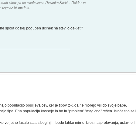
takih sinov pa bo ostala samo Desanka Šakić... Dokler ta
tega ne bi smeli iti.
bire spola doslej poguben učinek na število deklet."
majo populacijo posiljevalcev, ker je tipov tok, da ne morejo vsi do svoje babe.
ncajo tipe. Ena populacija kasneje in bo ta "problem" "magično" rešen. Istočasno se
ko verjetno fasale status boginj in bodo lahko mirno, brez nasprotovanja, ustavile I