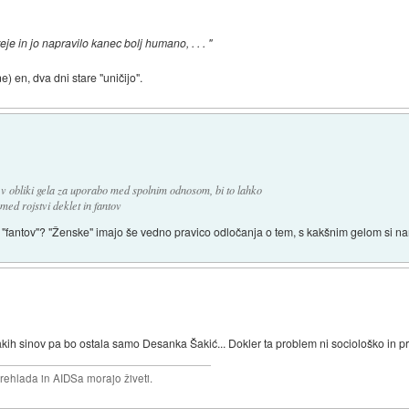
reje in jo napravilo kanec bolj humano, . . . "
e) en, dva dni stare "uničijo".
v obliki gela za uporabo med spolnim odnosom, bi to lahko
med rojstvi deklet in fantov
vo "fantov"? "Ženske" imajo še vedno pravico odločanja o tem, s kakšnim gelom si 
ih sinov pa bo ostala samo Desanka Šakić... Dokler ta problem ni sociološko in prav
prehlada in AIDSa morajo živeti.