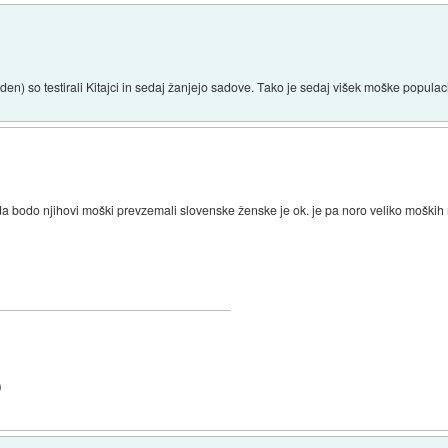
den) so testirali Kitajci in sedaj žanjejo sadove. Tako je sedaj višek moške populaci
ti, da bodo njihovi moški prevzemali slovenske ženske je ok. je pa noro veliko mošk
)