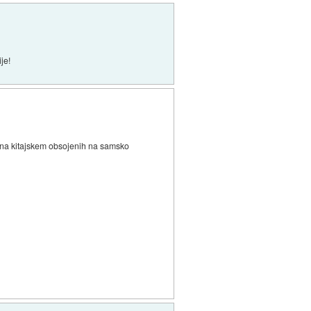
je!
ih na kitajskem obsojenih na samsko