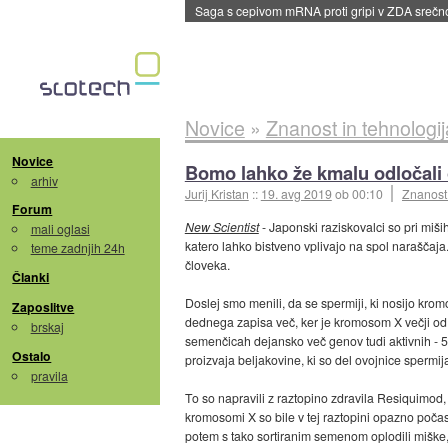
BMW v vozilih začel predvajati reklame
::
dane
Novice
»
Znanost in tehnologij
Novice
Bomo lahko že kmalu odločali 
arhiv
Jurij Kristan
::
19. avg 2019
ob 00:10
Znanost 
Forum
New Scientist
- Japonski raziskovalci so pri miši
mali oglasi
katero lahko bistveno vplivajo na spol naraščaja.
teme zadnjih 24h
človeka.
Članki
Doslej smo menili, da se spermiji, ki nosijo kromo
Zaposlitve
dednega zapisa več, ker je kromosom X večji od 
brskaj
semenčicah dejansko več genov tudi aktivnih - 5
Ostalo
proizvaja beljakovine, ki so del ovojnice spermij
pravila
To so napravili z raztopino zdravila Resiquimod,
kromosomi X so bile v tej raztopini opazno počasn
potem s tako sortiranim semenom oplodili miške,