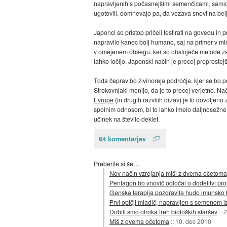
napravljenih s počasnejšimi semenčicami, samic
ugotovili, domnevajo pa, da vezava snovi na belj
Japonci so pristop pričeli testirati na govedu in 
napravilo kanec bolj humano, saj na primer v mle
v omejenem obsegu, ker so obstoječe metode zahte
lahko ločijo. Japonski način je precej preprostejš
Toda čeprav bo živinoreja področje, kjer se bo po
Strokovnjaki menijo, da je to precej verjetno. Nač
Evrope
(in drugih razvitih držav) je to dovoljen
spolnim odnosom, bi to lahko imelo daljnosežne p
učinek na število deklet.
64 komentarjev
Preberite si še…
Nov način vzrejanja miši z dvema očetoma
Pentagon bo vnovič odločal o dodelitvi pro
Genska terapija pozdravila hudo imunsko
Prvi opičji mladič, napravljen s semenom 
Dobili smo otroka treh bioloških staršev
::
2
Miš z dvema očetoma
::
10. dec 2010