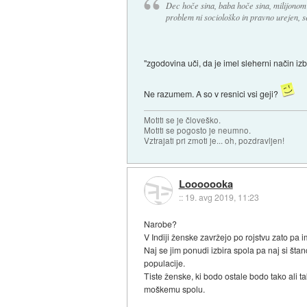
Dec hoče sina, baba hoče sina, milijonom 
problem ni sociološko in pravno urejen, se 
"zgodovina uči, da je imel sleherni način iz
Ne razumem. A so v resnici vsi geji?
Motiti se je človeško.
Motiti se pogosto je neumno.
Vztrajati pri zmoti je... oh, pozdravljen!
Looooooka
::
19. avg 2019, 11:23
Narobe?
V Indiji ženske zavržejo po rojstvu zato pa i
Naj se jim ponudi izbira spola pa naj si šta
populacije.
Tiste ženske, ki bodo ostale bodo tako ali ta
moškemu spolu.