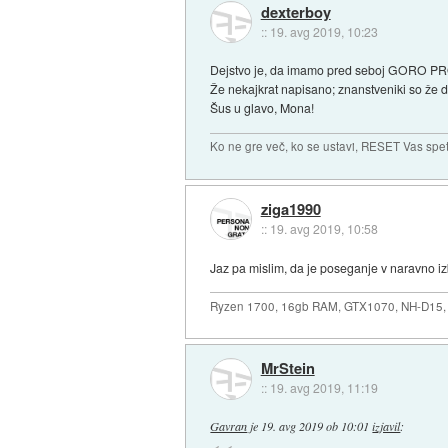
dexterboy
::
19. avg 2019, 10:23
Dejstvo je, da imamo pred seboj GORO PROB
Že nekajkrat napisano; znanstveniki so že d
Šus u glavo, Mona!
Ko ne gre več, ko se ustavi, RESET Vas spet 
ziga1990
::
19. avg 2019, 10:58
Jaz pa mislim, da je poseganje v naravno izb
Ryzen 1700, 16gb RAM, GTX1070, NH-D15, 
MrStein
::
19. avg 2019, 11:19
Gavran
je
19. avg 2019 ob 10:01
izjavil
: