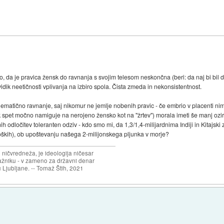
ejo, da je pravica žensk do ravnanja s svojim telesom neskončna (beri: da naj bi bil
vidik neetičnosti vplivanja na izbiro spola. Čista zmeda in nekonsistentnost.
lematično ravnanje, saj nikomur ne jemlje nobenih pravic - če embrio v placenti nima
ek spet močno namiguje na nerojeno žensko kot na "žrtev") morala imeti še manj oz
odločitev toleranten odziv - kdo smo mi, da 1,3/1,4-milijardnima Indiji in Kitajski
moških), ob upoštevanju našega 2-milijonskega pljunka v morje?
 ničvredneža, je ideologija ničesar
ažniku - v zameno za državni denar
 Ljubljane. -- Tomaž Štih, 2021