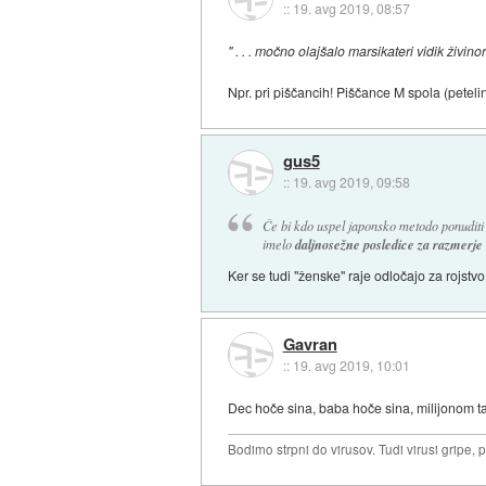
::
19. avg 2019, 08:57
" . . . močno olajšalo marsikateri vidik živino
Npr. pri piščancih! Piščance M spola (petelin
gus5
::
19. avg 2019, 09:58
Če bi kdo uspel japonsko metodo ponuditi 
imelo
daljnosežne posledice za razmerje
Ker se tudi "ženske" raje odločajo za rojst
Gavran
::
19. avg 2019, 10:01
Dec hoče sina, baba hoče sina, milijonom tak
Bodimo strpni do virusov. Tudi virusi gripe, 