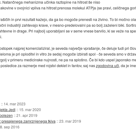
. Natančnega mehanizma učinka raztopine na hitrost še niso
akovine v ovojnici vpliva na hitrost prenosa molekul ATPja (se pravi, celičnega gor
prašičih in prvi rezultati kažejo, da ga bo mogoče prenesti na živino. To bi močno olaj
čni industriji zahtevajo krave, v mesno-predelovalni pa so bolj zaželeni biki. Sort
vne in drage. Pri najbolj uporabljani se v seme vnese barvilo, ki se veže na speci
i.
stopek najprej komercializiral, je seveda največje vprašanje, če deluje tudi pri čl
eloma je pri oploditvi in vitro že sedaj mogoče izbirati spol - če seveda smo v držav
o zgolj v primeru medicinske nujnosti, ne pa na splošno. Če bi kdo uspel japonsko 
osledice za razmerje med rojstvi deklet in fantov, saj nas
zgodovina uči
, da je im
::
14. mar 2023
jekta Jedi
::
15. mar 2020
 bolezen
::
21. apr 2019
iz presajenega zamrznjenega tkiva
::
23. mar 2019
8. sep 2016