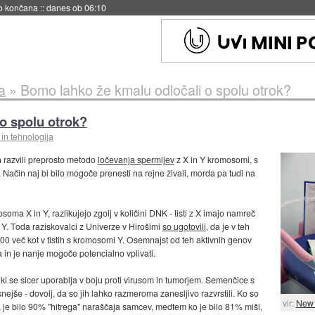
s ob 06:09
a
»
Bomo lahko že kmalu odločali o spolu otrok?
o spolu otrok?
in tehnologija
h razvili preprosto metodo
ločevanja spermijev
z X in Y kromosomi, s
 Način naj bi bilo mogoče prenesti na rejne živali, morda pa tudi na
soma X in Y, razlikujejo zgolj v količini DNK - tisti z X imajo namreč
Y. Toda raziskovalci z Univerze v Hirošimi
so ugotovili
, da je v teh
00 več kot v tistih s kromosomi Y. Osemnajst od teh aktivnih genov
a in je nanje mogoče potencialno vplivati.
 ki se sicer uporablja v boju proti virusom in tumorjem. Semenčice s
ejše - dovolj, da so jih lahko razmeroma zanesljivo razvrstili. Ko so
vir:
New 
 je bilo 90% "hitrega" naraščaja samcev, medtem ko je bilo 81% miši,