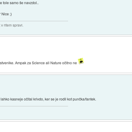
re tole samo še navzdol..
 Nice ;)
v ritem spravi.
nstvenike. Ampak za Science ali Nature očitno ne
k lahko kasneje očital krivdo, ker se je rodil kot punčka/fantek.