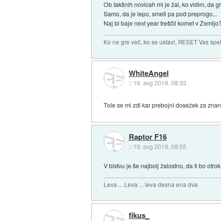
Ob takšnih novicah mi je žal, ko vidim, da g
Samo, da je lepo, smeti pa pod preprogo...
Naj bi baje next year treščil komet v Zemljo?
Ko ne gre več, ko se ustavi, RESET Vas spet 
WhiteAngel
::
19. avg 2019, 08:33
Tole se mi zdi kar prebojni dosežek za zna
Raptor F16
::
19. avg 2019, 08:55
V bistvu je še najbolj žalostno, da ti bo otro
Leva ... Leva ... leva desna ena dva
fikus_