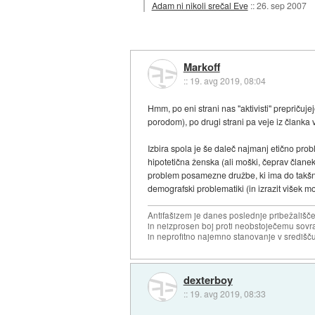
Adam ni nikoli srečal Eve
::
26. sep 2007
Markoff
::
19. avg 2019, 08:04
Hmm, po eni strani nas "aktivisti" prepričuj
porodom), po drugi strani pa veje iz članka 
Izbira spola je še daleč najmanj etično prob
hipotetična ženska (ali moški, čeprav član
problem posamezne družbe, ki ima do takšnih 
demografski problematiki (in izrazit višek 
Antifašizem je danes poslednje pribežališče
in neizprosen boj proti neobstoječemu sovr
in neprofitno najemno stanovanje v središču
dexterboy
::
19. avg 2019, 08:33