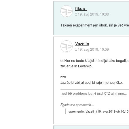
fikus_
::
19. avg 2019, 10:08
Takšen eksperiment (en otrok, sin je več vre
Vazelin
::
19. avg 2019, 10:09
dokler ne bodo kitajci in indijci tako boga
življenje in Levanko.
btw.
Jaz če bi zbiral spol bi raje imel punčko.
I got 99 problems but 4 usd XTZ ain't one...
Zgodovina sprememb…
spremenilo:
Vazelin
(
19. avg 2019 ob 10:10