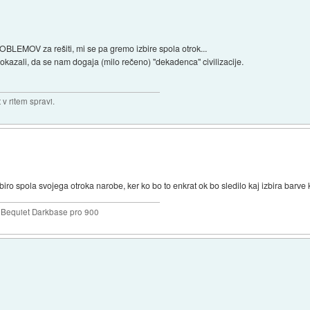
LEMOV za rešiti, mi se pa gremo izbire spola otrok...
okazali, da se nam dogaja (milo rečeno) "dekadenca" civilizacije.
v ritem spravi.
iro spola svojega otroka narobe, ker ko bo to enkrat ok bo sledilo kaj izbira barve
Bequiet Darkbase pro 900