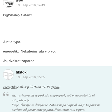
::
30. sep 2016, 14:49
BigWhale> Satan?
Just a typo.
energetik> Nekaterim rata v prvo.
Ja, dvakrat zapored.
tikitoki
::
30. sep 2016, 15:35
energetik
je
30. sep 2016 ob 09:19
izjavil
:
Ja, v primeru da se poskuša vsepovprek, več mesecev/let in ni
nič, potem že.
Moje izkušnje so drugačne. Zato sem pa napisal, da je to povsem
odvisno od posameznega para. Nekaterim rata v prvo.