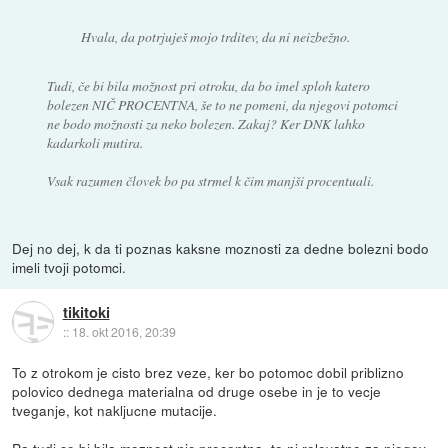
Hvala, da potrjuješ mojo trditev, da ni neizbežno.
Tudi, če bi bila možnost pri otroku, da bo imel sploh katero
bolezen NIČ PROCENTNA, še to ne pomeni, da njegovi potomci
ne bodo možnosti za neko bolezen. Zakaj? Ker DNK lahko
kadarkoli mutira.
Vsak razumen človek bo pa strmel k čim manjši procentuali.
Dej no dej, k da ti poznas kaksne moznosti za dedne bolezni bodo
imeli tvoji potomci.
tikitoki
::
18. okt 2016, 20:39
To z otrokom je cisto brez veze, ker bo potomoc dobil priblizno
polovico dednega materialna od druge osebe in je to vecje
tveganje, kot nakljucne mutacije.
Pa tudi ce bi bila moznost nic procentna, to ni relevatno za njegov