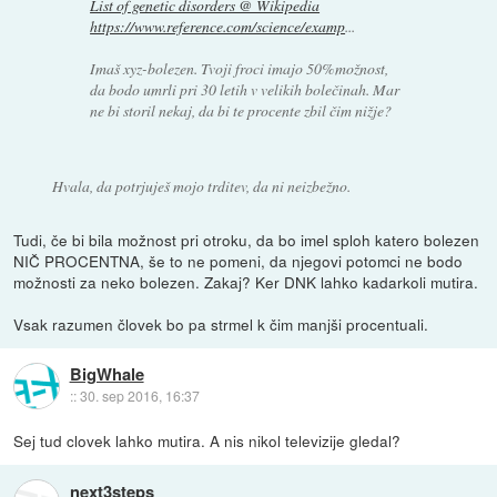
List of genetic disorders @ Wikipedia
https://www.reference.com/science/examp
...
Imaš xyz-bolezen. Tvoji froci imajo 50%možnost,
da bodo umrli pri 30 letih v velikih bolečinah. Mar
ne bi storil nekaj, da bi te procente zbil čim nižje?
Hvala, da potrjuješ mojo trditev, da ni neizbežno.
Tudi, če bi bila možnost pri otroku, da bo imel sploh katero bolezen
NIČ PROCENTNA, še to ne pomeni, da njegovi potomci ne bodo
možnosti za neko bolezen. Zakaj? Ker DNK lahko kadarkoli mutira.
Vsak razumen človek bo pa strmel k čim manjši procentuali.
BigWhale
::
30. sep 2016, 16:37
Sej tud clovek lahko mutira. A nis nikol televizije gledal?
next3steps