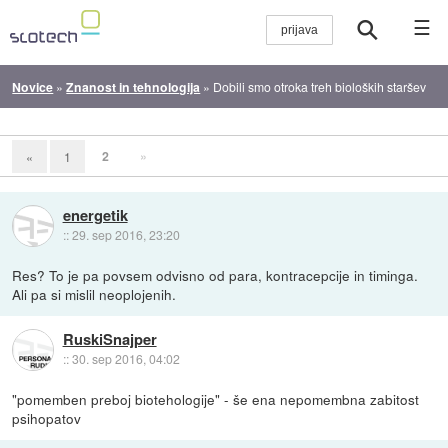
☰
Novice
»
Znanost in tehnologija
»
Dobili smo otroka treh bioloških staršev
2
»
«
1
energetik
::
29. sep 2016, 23:20
Res? To je pa povsem odvisno od para, kontracepcije in timinga.
Ali pa si mislil neoplojenih.
RuskiSnajper
::
30. sep 2016, 04:02
"pomemben preboj biotehologije" - še ena nepomembna zabitost
psihopatov