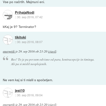
Vse po načrtih. Majmuni eni.
PrihajaNodi
::
30. sep 2016, 07:42
kKaj je 9? Terminator?
tikitoki
::
30. sep 2016, 08:07
energetik
je
29. sep 2016 ob 23:20
izjavil
:
Res? To je pa povsem odvisno od para, kontracepcije in timinga.
Ali pa si mislil neoplojenih.
Ne vem kaj si ti mislil s spočetjem.
jest10
::
30. sep 2016, 09:04
energetik
je
29. sep 2016 ob 23:20
izjavil
: