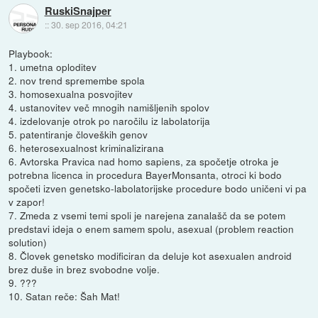
RuskiSnajper
::
30. sep 2016, 04:21
Playbook:
1. umetna oploditev
2. nov trend spremembe spola
3. homosexualna posvojitev
4. ustanovitev več mnogih namišljenih spolov
4. izdelovanje otrok po naročilu iz labolatorija
5. patentiranje človeških genov
6. heterosexualnost kriminalizirana
6. Avtorska Pravica nad homo sapiens, za spočetje otroka je
potrebna licenca in procedura BayerMonsanta, otroci ki bodo
spočeti izven genetsko-labolatorijske procedure bodo uničeni vi pa
v zapor!
7. Zmeda z vsemi temi spoli je narejena zanalašč da se potem
predstavi ideja o enem samem spolu, asexual (problem reaction
solution)
8. Človek genetsko modificiran da deluje kot asexualen android
brez duše in brez svobodne volje.
9. ???
10. Satan reče: Šah Mat!