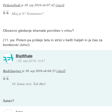
PrihajaNodi
je
30. sep 2016 ob 07:42
izjavil
:
kKaj je 9? Terminator?
Obvezno gledanje shemale porničev v vrtcu?
(11. pa: Potem pa pridejo teta in strici v belih haljah in je čas za
bombone! Juhu!)
BigWhale
::
30. sep 2016, 14:47
RuskiSnajper
je
30. sep 2016 ob 04:21
izjavil
:
10. Satan reče: Šah Mat!
Satan?
jype