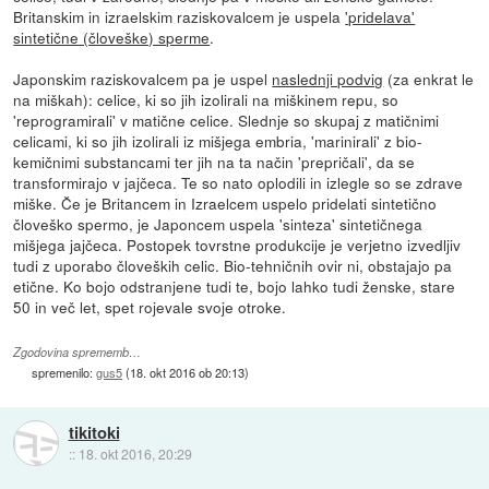
Britanskim in izraelskim raziskovalcem je uspela
'pridelava'
sintetične (človeške) sperme
.
Japonskim raziskovalcem pa je uspel
naslednji podvig
(za enkrat le
na miškah): celice, ki so jih izolirali na miškinem repu, so
'reprogramirali' v matične celice. Slednje so skupaj z matičnimi
celicami, ki so jih izolirali iz mišjega embria, 'marinirali' z bio-
kemičnimi substancami ter jih na ta način 'prepričali', da se
transformirajo v jajčeca. Te so nato oplodili in izlegle so se zdrave
miške. Če je Britancem in Izraelcem uspelo pridelati sintetično
človeško spermo, je Japoncem uspela 'sinteza' sintetičnega
mišjega jajčeca. Postopek tovrstne produkcije je verjetno izvedljiv
tudi z uporabo človeških celic. Bio-tehničnih ovir ni, obstajajo pa
etične. Ko bojo odstranjene tudi te, bojo lahko tudi ženske, stare
50 in več let, spet rojevale svoje otroke.
Zgodovina sprememb…
spremenilo:
gus5
(
18. okt 2016 ob 20:13
)
tikitoki
::
18. okt 2016, 20:29