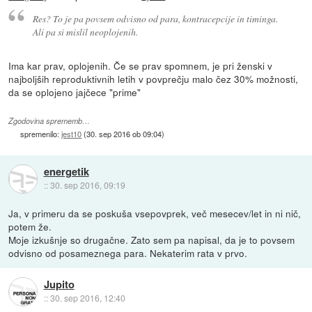
Res? To je pa povsem odvisno od para, kontracepcije in timinga.
Ali pa si mislil neoplojenih.
Ima kar prav, oplojenih. Če se prav spomnem, je pri ženski v
najboljših reproduktivnih letih v povprečju malo čez 30% možnosti,
da se oplojeno jajčece "prime"
Zgodovina sprememb…
spremenilo:
jest10
(
30. sep 2016 ob 09:04
)
energetik
::
30. sep 2016, 09:19
Ja, v primeru da se poskuša vsepovprek, več mesecev/let in ni nič,
potem že.
Moje izkušnje so drugačne. Zato sem pa napisal, da je to povsem
odvisno od posameznega para. Nekaterim rata v prvo.
Jupito
::
30. sep 2016, 12:40