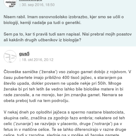
::
30. sep 2016, 18:50
Nisem rabil. Imam osnovnošolsko izobrazbo, kjer smo se učili o
biologiji, kemiji nadalje pa tudi o genetiki.
Sem pa to, kar ti praviš tudi sam napisal. Nisi prebral mojih poastov
ali kakšnih drugih učbenikov iz biologije?
gus5
::
18. okt 2016, 20:12
Človeške samičke ('ženske') vso zalogo gamet dobijo z rojstvom. V
času pubertete imajo približno 400 tisoč jajčec, s staranjem pa
število upada, dokler povsem ne upade nekje pri 50ih. Mnoge
ženske bi pri teh letih še vedno lahko bile biološke matere in bi
rade zanosile, a ne morejo, ker jim zmanjka gamet. Nemara se
obeta preboj tudi na tem področju.
V nekaj dneh po oploditvi jajčeca s spermo nastane blastocista,
skupina celic, značilna za zgodnjo fazo embria; nekatere od teh
celic ('zunanje') se razvijejo v placento, druge ('notranje') pa v
fetus in v matične celice. Te se lahko diferencirajo v razne druge
celice, tudi v zarodne, slednje pa v moške ali ženske gamete.