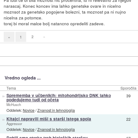
narascaj. Konec koncev ima lahko genetske ovare in nicelno
moznsot za genetsko pogojene bolezni, ta moznost pa ni nujno
nicelna za potomce.
torej bi moral malce bolj natancno opredeliti zadeve.
2
»
«
1
Vredno ogleda ...
Tema
Sporočila
»
Sprememba v učbenikih: mitohondrijsko DNK lahko
39
podedujemo tudi od očeta
McHusch
Oddelek:
Novice
/
Znanost in tehnologija
»
Kitajci napravili miši s starši istega spola
22
Aggressor
Oddelek:
Novice
/
Znanost in tehnologija
»
Dobili smo otroka treh bioloških staršev