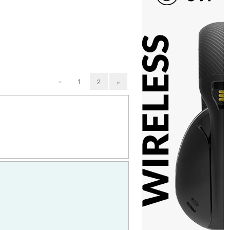
«
1
2
»