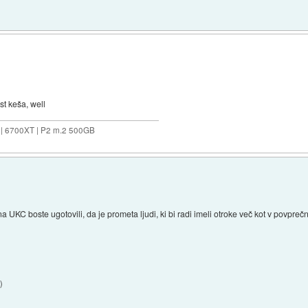
st keša, well
 | 6700XT | P2 m.2 500GB
 UKC boste ugotovili, da je prometa ljudi, ki bi radi imeli otroke več kot v povprečn
1
)