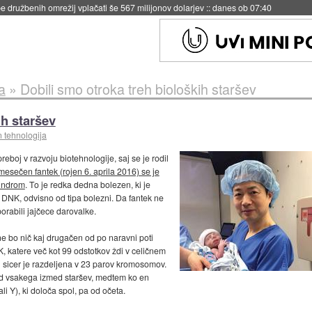
igence doslej
::
včeraj ob 21:37
a
»
Dobili smo otroka treh bioloških staršev
ih staršev
n tehnologija
oj v razvoju biotehnologije, saj se je rodil
esečen fantek (rojen 6. aprila 2016) se je
indrom
. To je redka dedna bolezen, ki je
i DNK, odvisno od tipa bolezni. Da fantek ne
rabili jajčece darovalke.
ne bo nič kaj drugačen od po naravni poti
, katere več kot 99 odstotkov ždi v celičnem
in sicer je razdeljena v 23 parov kromosomov.
d vsakega izmed staršev, medtem ko en
 Y), ki določa spol, pa od očeta.