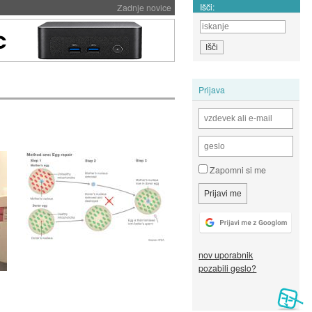
Išči:
Zadnje novice
Prijava
Zapomni si me
nov uporabnik
pozabili geslo?