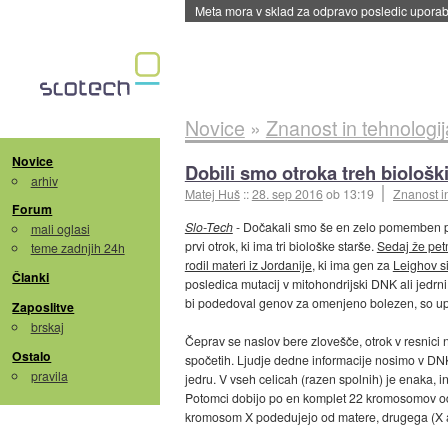
ByteDance trenira največji model umetne intel
Novice
»
Znanost in tehnologij
Novice
Dobili smo otroka treh biološk
arhiv
Matej Huš
::
28. sep 2016
ob 13:19
Znanost i
Forum
Slo-Tech
- Dočakali smo še en zelo pomemben preb
mali oglasi
prvi otrok, ki ima tri biološke starše.
Sedaj že petm
teme zadnjih 24h
rodil materi iz Jordanije
, ki ima gen za
Leighov s
Članki
posledica mutacij v mitohondrijski DNK ali jedrn
bi podedoval genov za omenjeno bolezen, so upo
Zaposlitve
brskaj
Čeprav se naslov bere zlovešče, otrok v resnici 
Ostalo
spočetih. Ljudje dedne informacije nosimo v DNK
pravila
jedru. V vseh celicah (razen spolnih) je enaka, 
Potomci dobijo po en komplet 22 kromosomov o
kromosom X podedujejo od matere, drugega (X ali