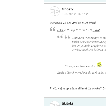
Ghost7
::
28. sep 2016, 15:23
energetik
je
28. sep 2016 ob 14:58
izjavil
:
D3m
je
28. sep 2016 ob 13:35
izjavil
:
Starša sta iz Jordanije in st
vsaka nosečnost končala s s
hči, ki je imela Leighov sind
otrok je imel isto bolezen i
Bistvo pa na koncu novice.
Kakšen človek moraš biti, da greš delati o
Prvič: Naj te vprašam ali imaš že otroke? Dru
tikitoki