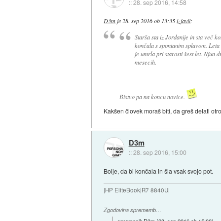
::
28. sep 2016, 14:58
D3m
je
28. sep 2016 ob 13:35
izjavil
:
Starša sta iz Jordanije in sta več k
končala s spontanim splavom. Leta 2
je umrla pri starosti šest let. Njun 
mesecih.
Bistvo pa na koncu novice.
Kakšen človek moraš biti, da greš delati otr
D3m
::
28. sep 2016, 15:00
Bolje, da bi končala in šla vsak svojo pot.
|HP EliteBook|R7 8840U|
Zgodovina sprememb…