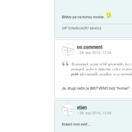
Bistvo pa na koncu novice.
|HP EliteBook|R7 8840U|
no comment
::
28. sep 2016, 13:54
Ta postopek za par ni bil sprejemljiv, ker
postopek: jedro iz materine celice so pren
petih
tako nastalih zarodkov se je normalno
Ja, drugi način je BISTVENO bolj "human". 
stjan
::
28. sep 2016, 13:56
Krasni novi svet ...