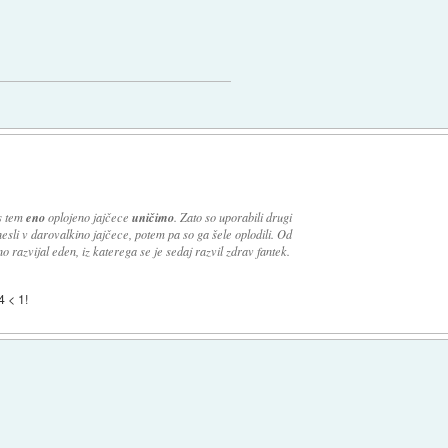
 s tem
eno
oplojeno jajčece
uničimo
. Zato so uporabili drugi
esli v darovalkino jajčece, potem pa so ga šele oplodili. Od
 razvijal eden, iz katerega se je sedaj razvil zdrav fantek.
4 < 1!