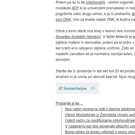
Potem pa so tu še
mitohondriji
- celični organeli
molekulo
ATP
, ki je univerzalni prenašalec in ne
pogoltnila neko drugo celico, a je ni prebavila,
t
svoj DNK
. Gre za kratek odsek DNK, ki kodira z
Otrok s tremi starši ima torej v resnici dva norm
človeško-živalskih hibridov
). V Veliki Britaniji je
e
jajčece matere in darovalke, potem pa bi jedro v 
ker s tem eno oplojeno jajčece uničimo. Zato so u
nastalih zarodkov se je normalno razvijal eden, i
dovoljen.
Starša sta iz Jordanije in sta več kot 20 let poi
sindrom in je umrla pri starosti šest let. Njun dr
67 komentarjev
Preberite si še…
Nov način vzrejanja miši z dvema očetoma
Otroci likvidatorjev iz Černobila nimajo več
Odkrit način za modificiranje mitohondrij
V nastajanju kar dve slovenski ešportni zve
Bomo lahko že kmalu odločali o spolu otro