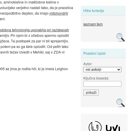
ozo, aminokisline in maščobne kisline v
volucijsko verjetno nastali tako, da je pracelica
Hitre funkcije
e neizpodbitno dejstvo, da imajo
mitohondriji
ani.
seznam tem
podobna tehnologija uporablja pri raziskavah
emljiv. Pri njem bi z očetovo spermo oplodili
čeca. Ta postopek za par ni bil sprejemljiv,
 potem pa so ga šele oplodili. Od petih tako
avnih težav izvedli v Mehiki, saj v ZDA ni
Posebni izpisi
Avtor:
5 se jima je rodila hči, ki je imela Leighov
Ključna beseda: