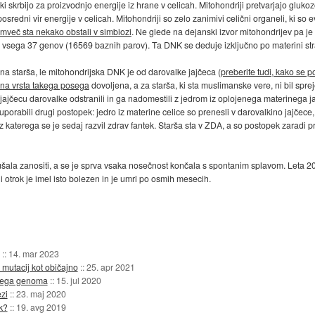
, ki skrbijo za proizvodnjo energije iz hrane v celicah. Mitohondriji pretvarjajo gluk
posredni vir energije v celicah. Mitohondriji so zelo zanimivi celični organeli, ki so e
emveč sta nekako obstali v simbiozi
. Ne glede na dejanski izvor mitohondrijev pa j
a vsega 37 genov (16569 baznih parov). Ta DNK se deduje izključno po materini str
alna starša, le mitohondrijska DNK je od darovalke jajčeca (
preberite tudi, kako se 
na vrsta takega posega
dovoljena, a za starša, ki sta muslimanske vere, ni bil sprej
jajčecu darovalke odstranili in ga nadomestili z jedrom iz oplojenega materinega jaj
porabili drugi postopek: jedro iz materine celice so prenesli v darovalkino jajčece,
z katerega se je sedaj razvil zdrav fantek. Starša sta v ZDA, a so postopek zaradi pr
zkušala zanositi, a se je sprva vsaka nosečnost končala s spontanim splavom. Leta 200
ugi otrok je imel isto bolezen in je umrl po osmih mesecih.
::
14. mar 2023
 mutacij kot običajno
::
25. apr 2021
skega genoma
::
15. jul 2020
zi
::
23. maj 2020
k?
::
19. avg 2019