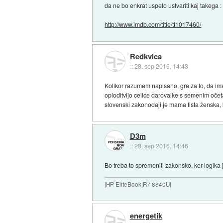
da ne bo enkrat uspelo ustvariti kaj takega :
http://www.imdb.com/title/tt1017460/
Redkvica
::
28. sep 2016, 14:43
Kolikor razumem napisano, gre za to, da ima o
oploditvijo celice darovalke s semenim očet
slovenski zakonodaji je mama tista ženska, k
D3m
::
28. sep 2016, 14:46
Bo treba to spremeniti zakonsko, ker logika
|HP EliteBook|R7 8840U|
energetik