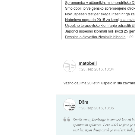
Sprememba v učbenikih: mitohondrijsko D
Smo dobili prve gensko spremenjene otro
Nov uspešen test genskega inženiringa za
Nobelova nagrada 2015 za kemijo za razi
Uspešno terapevtsko kloniranje odraslih čl
Japonci uspešno klonirali miš skozi 25 gen
Resnica o človeško-živalskih hibridih
::
29.
matobeli
::
28. sep 2016, 13:34
Važno da jima 20 let ni uspelo in sta zavr
D3m
::
28. sep 2016, 13:35
Starša sta iz Jordanije in sta več kot 20 l
spontanim splavom. Leta 2005 se jima je ro
šest let. Njun drugi otrok je imel isto bol