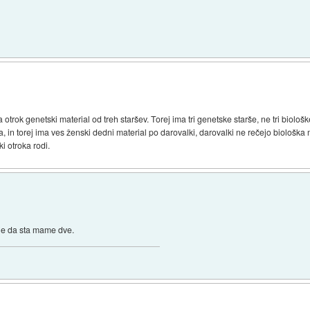
trok genetski material od treh staršev. Torej ima tri genetske starše, ne tri biološk
a, in torej ima ves ženski dedni material po darovalki, darovalki ne rečejo biolo
i otroka rodi.
 je da sta mame dve.