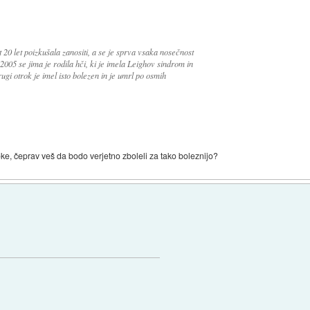
ot 20 let poizkušala zanositi, a se je sprva vsaka nosečnost
005 se jima je rodila hči, ki je imela Leighov sindrom in
drugi otrok je imel isto bolezen in je umrl po osmih
oke, čeprav veš da bodo verjetno zboleli za tako boleznijo?