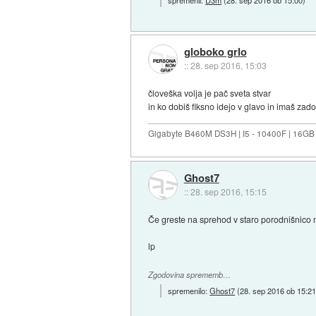
spremenil:
D3m
(
28. sep 2016 ob 15:00
)
globoko grlo
::
28. sep 2016, 15:03
človeška volja je pač sveta stvar
in ko dobiš fiksno idejo v glavo in imaš zado
Gigabyte B460M DS3H | I5 - 10400F | 16GB
Ghost7
::
28. sep 2016, 15:15
Če greste na sprehod v staro porodnišnico na
lp
Zgodovina sprememb…
spremenilo:
Ghost7
(
28. sep 2016 ob 15:2