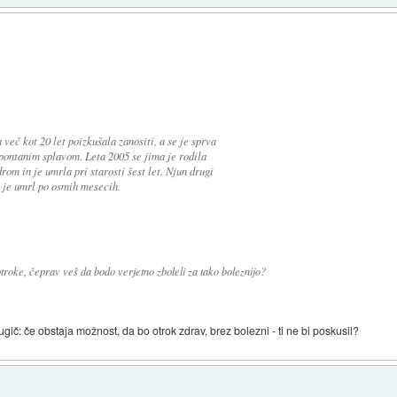
a več kot 20 let poizkušala zanositi, a se je sprva
pontanim splavom. Leta 2005 se jima je rodila
rom in je umrla pri starosti šest let. Njun drugi
n je umrl po osmih mesecih.
troke, čeprav veš da bodo verjetno zboleli za tako boleznijo?
gič: če obstaja možnost, da bo otrok zdrav, brez bolezni - ti ne bi poskusil?