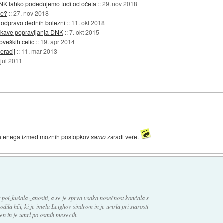
NK lahko podedujemo tudi od očeta
::
29. nov 2018
ke?
::
27. nov 2018
 odpravo dednih bolezni
::
11. okt 2018
skave popravljanja DNK
::
7. okt 2015
oveških celic
::
19. apr 2014
eracij
::
11. mar 2013
 jul 2011
nila enega izmed možnih postopkov
samo
zaradi vere.
et poizkušala zanositi, a se je sprva vsaka nosečnost končala s
dila hči, ki je imela Leighov sindrom in je umrla pri starosti
ezen in je umrl po osmih mesecih.