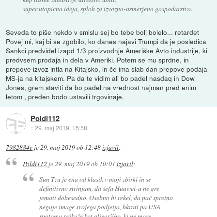
super utopicna ideja, sploh za izvozno-usmerjeno gospodarstvo.
Seveda to piše nekdo v smislu sej bo tebe bolj bolelo... retardet
Povej mi, kaj bi se zgobilo, ko danes najavi Trumpi da je posledica
Sankci predvidel izapd 1/3 proizvodnje Ameriške Avto industrije, ki
predvsem prodaja in dela v Ameriki. Potem se mu sprdne, in
prepove izvoz intla na Kitajsko, in če ima slab dan prepove podaja
MS-ja na kitajskem. Pa da te vidim ali bo padel nasdaq in Dow
Jones, grem staviti da bo padel na vrednost najman pred enim
letom , preden bodo ustavili trgovinaje.
Poldi112
::
29. maj 2019, 15:58
7982884e
je
29. maj 2019 ob 12:48
izjavil
:
Poldi112
je
29. maj 2019 ob 10:01
izjavil
:
Sun Tzu je ena od klasik v moji zbirki in se
definitivno strinjam, da šefa Huawei-a ne gre
jemati dobesedno. Osebno bi rekel, da pač spretno
neguje image svojega podjetja, hkrati pa USA
spotoma prikaže kot oligarjiho, ki ne more