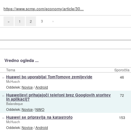
https://www.scmp.com/economy/article/30...
3
»
«
1
2
Vredno ogleda ...
Tema
Sporočila
»
Huawei bo uporabljal TomTomove zemljevide
46
McHusch
Oddelek:
Novice
/
Android
»
Huaweijevi prihajajoči telefoni brez Googlovih storitev
72
in aplikacij?
Balandeque
Oddelek:
Novice
/
NWO
»
Huawei se pripravlja na katastrofo
153
McHusch
Oddelek:
Novice
/
Android