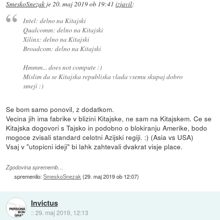
SmeskoSnezak
je
20. maj 2019 ob 19:41
izjavil
:
Intel: delno na Kitajski
Qualcomm: delno na Kitajski
Xilinx: delno na Kitajski
Broadcom: delno na Kitajski
Hmmm... does not compute :)
Mislim da se Kitajska republiska vlada vsemu skupaj dobro
smeji :)
Se bom samo ponovil, z dodatkom.
Vecina jih ima fabrike v blizini Kitajske, ne sam na Kitajskem. Ce se
Kitajska dogovori s Tajsko in podobno o blokiranju Amerike, bodo
mogoce zvisali standard celotni Azijski regiji. :) (Asia vs USA)
Vsaj v "utopicni ideji" bi lahk zahtevali dvakrat visje place.
Zgodovina sprememb…
spremenilo:
SmeskoSnezak
(
29. maj 2019 ob 12:07
)
Invictus
::
29. maj 2019, 12:13