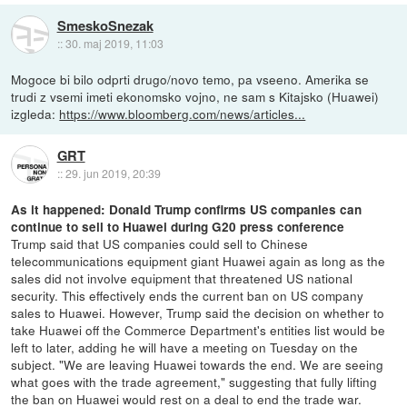
SmeskoSnezak
::
30. maj 2019, 11:03
Mogoce bi bilo odprti drugo/novo temo, pa vseeno. Amerika se
trudi z vsemi imeti ekonomsko vojno, ne sam s Kitajsko (Huawei)
izgleda:
https://www.bloomberg.com/news/articles...
GRT
::
29. jun 2019, 20:39
As it happened: Donald Trump confirms US companies can
continue to sell to Huawei during G20 press conference
Trump said that US companies could sell to Chinese
telecommunications equipment giant Huawei again as long as the
sales did not involve equipment that threatened US national
security. This effectively ends the current ban on US company
sales to Huawei. However, Trump said the decision on whether to
take Huawei off the Commerce Department's entities list would be
left to later, adding he will have a meeting on Tuesday on the
subject. "We are leaving Huawei towards the end. We are seeing
what goes with the trade agreement," suggesting that fully lifting
the ban on Huawei would rest on a deal to end the trade war.