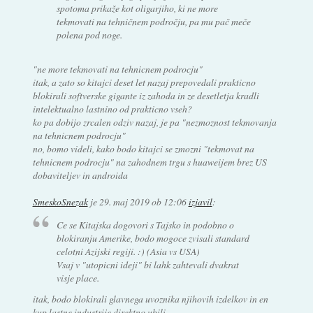
spotoma prikaže kot oligarjiho, ki ne more
tekmovati na tehničnem področju, pa mu pač meče
polena pod noge.
"ne more tekmovati na tehnicnem podrocju"
itak, a zato so kitajci deset let nazaj prepovedali prakticno
blokirali softverske gigante iz zahoda in ze desetletja kradli
intelektualno lastnino od prakticno vseh?
ko pa dobijo zrcalen odziv nazaj, je pa "nezmoznost tekmovanja
na tehnicnem podrocju"
no, bomo videli, kako bodo kitajci se zmozni "tekmovat na
tehnicnem podrocju" na zahodnem trgu s huaweijem brez US
dobaviteljev in androida
SmeskoSnezak
je
29. maj 2019 ob 12:06
izjavil
:
Ce se Kitajska dogovori s Tajsko in podobno o
blokiranju Amerike, bodo mogoce zvisali standard
celotni Azijski regiji. :) (Asia vs USA)
Vsaj v "utopicni ideji" bi lahk zahtevali dvakrat
visje place.
itak, bodo blokirali glavnega uvoznika njihovih izdelkov in en
kup lastne industrije direktno ubili.