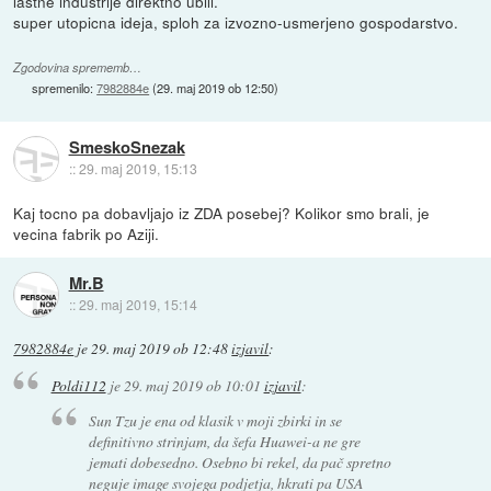
lastne industrije direktno ubili.
super utopicna ideja, sploh za izvozno-usmerjeno gospodarstvo.
Zgodovina sprememb…
spremenilo:
7982884e
(
29. maj 2019 ob 12:50
)
SmeskoSnezak
::
29. maj 2019, 15:13
Kaj tocno pa dobavljajo iz ZDA posebej? Kolikor smo brali, je
vecina fabrik po Aziji.
Mr.B
::
29. maj 2019, 15:14
7982884e
je
29. maj 2019 ob 12:48
izjavil
:
Poldi112
je
29. maj 2019 ob 10:01
izjavil
:
Sun Tzu je ena od klasik v moji zbirki in se
definitivno strinjam, da šefa Huawei-a ne gre
jemati dobesedno. Osebno bi rekel, da pač spretno
neguje image svojega podjetja, hkrati pa USA