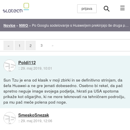
☰
Novice
»
NWO
»
Po Googlu sodelovanje s Huaweijem prekinjajo še druga podjetja
3
»
«
1
2
Poldi112
::
29. maj 2019, 10:01
Sun Tzu je ena od klasik v moji zbirki in se definitivno strinjam, da
šefa Huawei-a ne gre jemati dobesedno. Osebno bi rekel, da pač
spretno neguje image svojega podjetja, hkrati pa USA spotoma
prikaže kot oligarjiho, ki ne more tekmovati na tehničnem področju,
pa mu pač meče polena pod noge.
SmeskoSnezak
::
29. maj 2019, 12:06