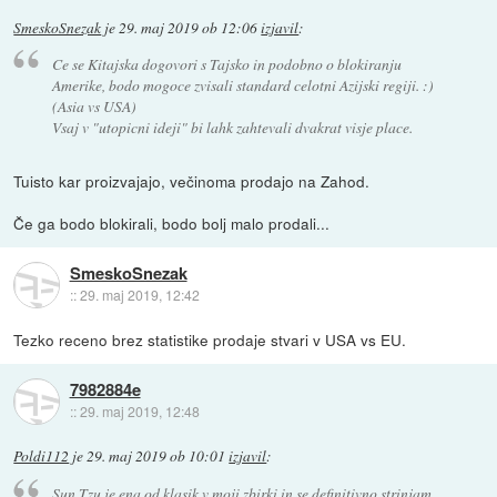
SmeskoSnezak
je
29. maj 2019 ob 12:06
izjavil
:
Ce se Kitajska dogovori s Tajsko in podobno o blokiranju
Amerike, bodo mogoce zvisali standard celotni Azijski regiji. :)
(Asia vs USA)
Vsaj v "utopicni ideji" bi lahk zahtevali dvakrat visje place.
Tuisto kar proizvajajo, večinoma prodajo na Zahod.
Če ga bodo blokirali, bodo bolj malo prodali...
SmeskoSnezak
::
29. maj 2019, 12:42
Tezko receno brez statistike prodaje stvari v USA vs EU.
7982884e
::
29. maj 2019, 12:48
Poldi112
je
29. maj 2019 ob 10:01
izjavil
:
Sun Tzu je ena od klasik v moji zbirki in se definitivno strinjam,