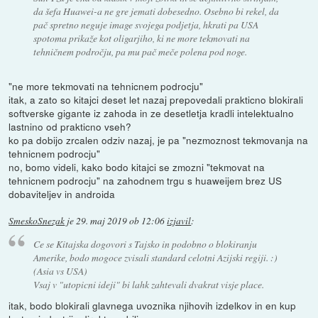
da šefa Huawei-a ne gre jemati dobesedno. Osebno bi rekel, da
pač spretno neguje image svojega podjetja, hkrati pa USA
spotoma prikaže kot oligarjiho, ki ne more tekmovati na
tehničnem področju, pa mu pač meče polena pod noge.
"ne more tekmovati na tehnicnem podrocju"
itak, a zato so kitajci deset let nazaj prepovedali prakticno blokirali
softverske gigante iz zahoda in ze desetletja kradli intelektualno
lastnino od prakticno vseh?
ko pa dobijo zrcalen odziv nazaj, je pa "nezmoznost tekmovanja na
tehnicnem podrocju"
no, bomo videli, kako bodo kitajci se zmozni "tekmovat na
tehnicnem podrocju" na zahodnem trgu s huaweijem brez US
dobaviteljev in androida
SmeskoSnezak
je
29. maj 2019 ob 12:06
izjavil
:
Ce se Kitajska dogovori s Tajsko in podobno o blokiranju
Amerike, bodo mogoce zvisali standard celotni Azijski regiji. :)
(Asia vs USA)
Vsaj v "utopicni ideji" bi lahk zahtevali dvakrat visje place.
itak, bodo blokirali glavnega uvoznika njihovih izdelkov in en kup