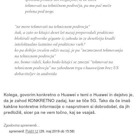
tekmovati na tehničnem področju, pa mu pač meče
polena pod noge.
"ne more tekmovati na tehnicnem podrocju"
itak, a zato so kitajci deset let nazaj prepovedali prakticno
blokirali softverske gigante iz zahoda in ze desetletja kradli
intelektualno lastnino od prakticno vseh?
ko pa dobijo zrcalen odziv nazaj, je pa "nezmoznost tekmovanja
na tehnicnem podrocju"
no, bomo videli, kako bodo kitajci se zmozni "tekmovat na
tehnicnem podrocju" na zahodnem trgu s huaweijem brez US
dobaviteljev in androida
Kolega, govorim konkretno o Huawei v temi o Huawei in dejstvo je,
da je zahod KONKRETNO zadaj, kar se tiče 5G. Tako da če imaš
kakšne konkretne informacije o nasprotnem si dobrodošel, da jih
predložiš, sicer pa ne vem točno, kaj se vsajaš.
Zgodovina sprememb…
spremenil:
Poldi112
(
29. maj 2019 ob 15:58
)