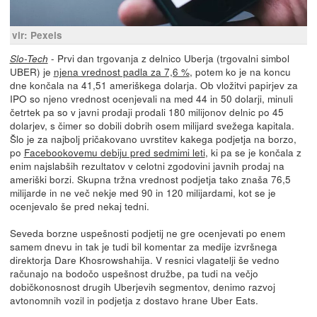
vir: Pexels
- Prvi dan trgovanja z delnico Uberja (trgovalni simbol
Slo-Tech
UBER) je
njena vrednost padla za 7,6 %
, potem ko je na koncu
dne končala na 41,51 ameriškega dolarja. Ob vložitvi papirjev za
IPO so njeno vrednost ocenjevali na med 44 in 50 dolarji, minuli
četrtek pa so v javni prodaji prodali 180 milijonov delnic po 45
dolarjev, s čimer so dobili dobrih osem milijard svežega kapitala.
Šlo je za najbolj pričakovano uvrstitev kakega podjetja na borzo,
po
Facebookovemu debiju pred sedmimi leti
, ki pa se je končala z
enim najslabših rezultatov v celotni zgodovini javnih prodaj na
ameriški borzi. Skupna tržna vrednost podjetja tako znaša 76,5
milijarde in ne več nekje med 90 in 120 milijardami, kot se je
ocenjevalo še pred nekaj tedni.
Seveda borzne uspešnosti podjetij ne gre ocenjevati po enem
samem dnevu in tak je tudi bil komentar za medije izvršnega
direktorja Dare Khosrowshahija. V resnici vlagatelji še vedno
računajo na bodočo uspešnost družbe, pa tudi na večjo
dobičkonosnost drugih Uberjevih segmentov, denimo razvoj
avtonomnih vozil in podjetja z dostavo hrane Uber Eats.