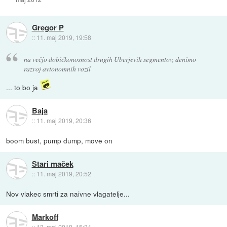
Gregor P
::
11. maj 2019, 19:58
na večjo dobičkonosnost drugih Uberjevih segmentov, denimo
razvoj avtonomnih vozil
... to bo ja
Baja
::
11. maj 2019, 20:36
boom bust, pump dump, move on
Stari maček
::
11. maj 2019, 20:52
Nov vlakec smrti za naivne vlagatelje...
Markoff
::
13. maj 2019, 15:34