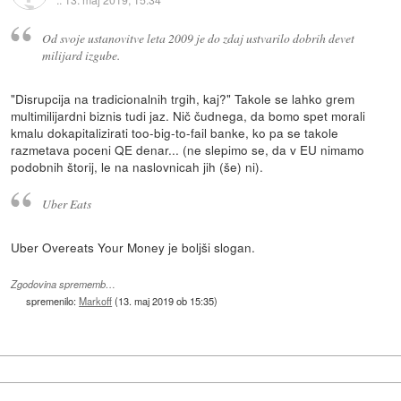
Od svoje ustanovitve leta 2009 je do zdaj ustvarilo dobrih devet
milijard izgube.
"Disrupcija na tradicionalnih trgih, kaj?" Takole se lahko grem
multimilijardni biznis tudi jaz. Nič čudnega, da bomo spet morali
kmalu dokapitalizirati too-big-to-fail banke, ko pa se takole
razmetava poceni QE denar... (ne slepimo se, da v EU nimamo
podobnih štorij, le na naslovnicah jih (še) ni).
Uber Eats
Uber Overeats Your Money je boljši slogan.
Zgodovina sprememb…
spremenilo:
Markoff
(
13. maj 2019 ob 15:35
)