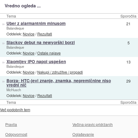
Vredno ogleda ...
Tema
Sporočila
»
Uber z alarmantnim minusom
21
Balandeque
Oddelek:
Novice
/
Rezultati
»
Slackov debut na newyorški borzi
5
Balandeque
Oddelek:
Novice
/
Ostale najave
»
Xiaomijev IPO napol uspešen
13
Balandeque
Oddelek:
Novice
/
Nakupi / združitve / propadi
»
Borza: HTC-jevi znanje, znamka, nepremičnine niso
29
vredni nič
McHusch
Oddelek:
Novice
/
Rezultati
Tema
Sporočila
Več podobnih tem
Pravila
Večina pravic pridržanih
Odgovornost
Oglaševanje