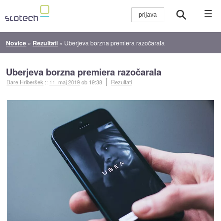
☰
Novice
»
Rezultati
»
Uberjeva borzna premiera razočarala
Uberjeva borzna premiera razočarala
Dare Hriberšek
::
11. maj 2019
ob 19:38
Rezultati