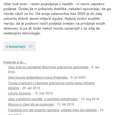
Uber tudi sicer - razen pojavljanja v medijih - ni ravno uspešno
podjetje. Doslej še ni prikazalo dobička, nekateri opozarjajo, da ga
morda nikoli ne bo. Od svoje ustanovitve leta 2009 je do zdaj
ustvarilo dobrih devet milijard izgube. Najbolj cinični analitiki
menijo, da je poslovni načrt podjetja omejen na privijanje svojih
delavcev, ki pa jih bodo nekoč morda zamenjali z za zdaj še
nedelujočo tehnologijo.
4 komentarji
Preberite si še…
Uber Eats bo uporabljal Waymove avtonomne avtomobile
::
6. apr
2024
Uber kupuje dostavljavca hrane Postmates
::
6. jul 2020
Toyota s partnerji v Uberjeva avtonomna vozila vlaga milijardo
dolarjev
::
20. apr 2019
Lyft gre na borzo
::
19. mar 2019
Uber s solidnimi rezultati, a negotovo prihodnostjo
::
16. avg 2018
Waymo in Uber sta se poravnala
::
10. feb 2018
Facebook prvi dan kotacije razočaral, pridobil manj kot odstotek
::
19.
maj 2012