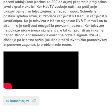
poceni oddajnikom (recimo za 200 dolarjev) preprosto preglasimo
javni signal v okolici. Ker HbbTV vsebuje način za pošiljanje
ukazov pametnim televizorjem, je napad mogoč. Scheele je
postavil spletno stran, ki izkorišča ranljivost v Flashu in ranljivost v
JavaScriptu. Ko je televizor z lažnim signalom DVB-T usmeril na to
stran, mu je ranljivost omogočila prevzem nadzora. Ker televizor
ne pokaže nikakršnega signala, da je bil kompromitiran in ker je
napad strogo enosmeren (televizor ne oddaja signala DVB-T),
čiščenje pa izjemno težko (okužba preživi tovarniško ponastavitev
in ponovne zagone), je problem zelo resen.
49 komentarjev