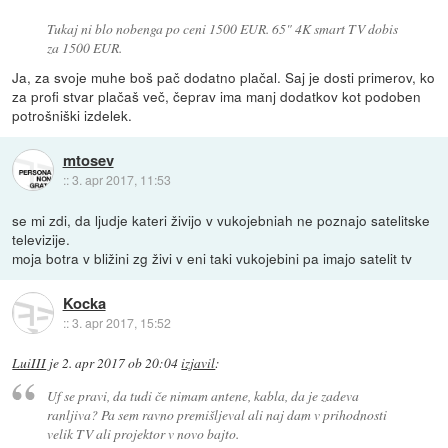
Tukaj ni blo nobenga po ceni 1500 EUR. 65" 4K smart TV dobis
za 1500 EUR.
Ja, za svoje muhe boš pač dodatno plačal. Saj je dosti primerov, ko
za profi stvar plačaš več, čeprav ima manj dodatkov kot podoben
potrošniški izdelek.
mtosev
::
3. apr 2017, 11:53
se mi zdi, da ljudje kateri živijo v vukojebniah ne poznajo satelitske
televizije.
moja botra v bližini zg živi v eni taki vukojebini pa imajo satelit tv
Kocka
::
3. apr 2017, 15:52
LuiIII
je
2. apr 2017 ob 20:04
izjavil
:
Uf se pravi, da tudi če nimam antene, kabla, da je zadeva
ranljiva? Pa sem ravno premišljeval ali naj dam v prihodnosti
velik TV ali projektor v novo bajto.