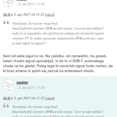
::
2. apr 2017, 11:30
Mr.B
je
2. apr 2017 ob 11:25
izjavil
:
Vprašanje, ker nisem vsega bral.
Imaš kabelski internet. DVB na televizurja "sicer ne uporabljaš",
toda če je napadalec dovolj blizu in oddaja dovolj močni signal,
verjetno TV še vedno sprejema signal preko DVB prekvenc, ergo
je tudi odprt za napad ?
Sam od sebe sigurno ne. Na začetku, ob namestitvi, mu poveš,
kateri vhodni signal uporabljaš. In če to ni DVB-T, antenskega
vhoda ne bo gledal. Poleg tega bi moral biti signal hudo močan, da
bi brez antene tv sploh kaj zaznal na antenskem vhodu.
opeter
::
2. apr 2017, 11:30
Mr.B
je
2. apr 2017 ob 11:25
izjavil
:
Vprašanje, ker nisem vsega bral.
Imaš kabelski internet. DVB na televizurja "sicer ne uporabljaš",
toda če je napadalec dovolj blizu in oddaja dovolj močni signal,