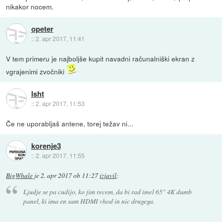
nikakor nocem.
opeter
::
2. apr 2017, 11:41
V tem primeru je najboljše kupit navadni računalniški ekran z
vgrajenimi zvočniki
Isht
::
2. apr 2017, 11:53
Če ne uporabljaš antene, torej težav ni...
korenje3
::
2. apr 2017, 11:55
BigWhale
je
2. apr 2017 ob 11:27
izjavil
:
Ljudje se pa cudijo, ko jim recem, da bi rad imel 65" 4K dumb
panel, ki ima en sam HDMI vhod in nic drugega.