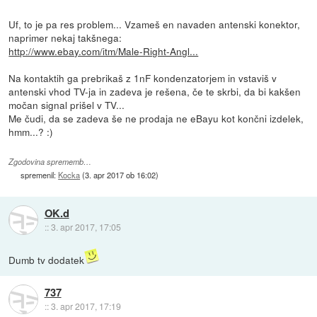
Uf, to je pa res problem... Vzameš en navaden antenski konektor,
naprimer nekaj takšnega:
http://www.ebay.com/itm/Male-Right-Angl...
Na kontaktih ga prebrikaš z 1nF kondenzatorjem in vstaviš v
antenski vhod TV-ja in zadeva je rešena, če te skrbi, da bi kakšen
močan signal prišel v TV...
Me čudi, da se zadeva še ne prodaja ne eBayu kot končni izdelek,
hmm...? :)
Zgodovina sprememb…
spremenil:
Kocka
(
3. apr 2017 ob 16:02
)
OK.d
::
3. apr 2017, 17:05
Dumb tv dodatek
737
::
3. apr 2017, 17:19