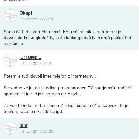
Okapi
::
3. apr 2017, 20:13
Samo če tudi interneta nimaš. Ker računalnik z internetom je
dovolj, da lahko gledaš tv, in če lahko gledaš tv, moraš plačati tudi
naročnino.
...:TOMI:...
::
3. apr 2017, 20:21
Potem je tudi dovolj imeti telefon z internetom...
Se vedno velja, da je edina prava naprava TV sprejemnik, radijski
sprejemnik in radijski sprejemnik v avtu.
Za vse hibride, ne bo nihce nič rekel, če objaviš prispevek. Te je
telefon, racunalnik, tablica ipd.
Isht
::
3. apr 2017, 20:23