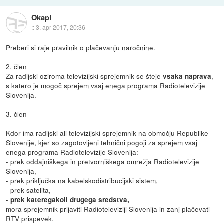
Okapi
::
3. apr 2017, 20:36
Preberi si raje pravilnik o plačevanju naročnine.
2. člen
Za radijski oziroma televizijski sprejemnik se šteje
,
vsaka naprava
s katero je mogoč sprejem vsaj enega programa Radiotelevizije
Slovenija.
3. člen
Kdor ima radijski ali televizijski sprejemnik na območju Republike
Slovenije, kjer so zagotovljeni tehnični pogoji za sprejem vsaj
enega programa Radiotelevizije Slovenija:
- prek oddajniškega in pretvorniškega omrežja Radiotelevizije
Slovenija,
- prek priključka na kabelskodistribucijski sistem,
- prek satelita,
-
prek kateregakoli drugega sredstva,
mora sprejemnik prijaviti Radioteleviziji Slovenija in zanj plačevati
RTV prispevek.