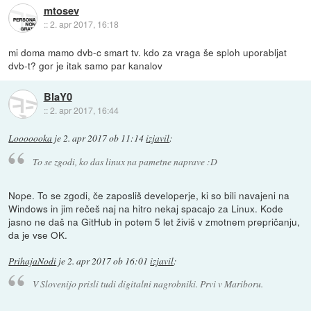
mtosev
::
2. apr 2017, 16:18
mi doma mamo dvb-c smart tv. kdo za vraga še sploh uporabljat
dvb-t? gor je itak samo par kanalov
BlaY0
::
2. apr 2017, 16:44
Looooooka
je
2. apr 2017 ob 11:14
izjavil
:
To se zgodi, ko das linux na pametne naprave :D
Nope. To se zgodi, če zaposliš developerje, ki so bili navajeni na
Windows in jim rečeš naj na hitro nekaj spacajo za Linux. Kode
jasno ne daš na GitHub in potem 5 let živiš v zmotnem prepričanju,
da je vse OK.
PrihajaNodi
je
2. apr 2017 ob 16:01
izjavil
:
V Slovenijo prisli tudi digitalni nagrobniki. Prvi v Mariboru.