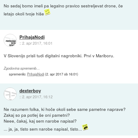
No sedaj bomo imeli pa legalno pravico sestreljevat drone, če
letajo okoli tvoje hiše
PrihajaNodi
::
2. apr 2017, 16:01
V Slovenijo prisli tudi digitalni nagrobniki. Prvi v Mariboru.
Zgodovina sprememb…
spremenilo:
PrihajaNodi
(
2. apr 2017 ob 16:01
)
dexterboy
::
2. apr 2017, 16:12
Ne razumem folka, ki hoče okoli sebe same pametne naprave?
Zakaj so pa potlej še oni pametni?
Neee, čakaj, kaj sem narobe napisal?
... ja, ja, tisto sem narobe napisal, tisto...