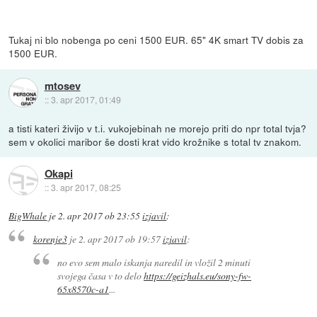
Tukaj ni blo nobenga po ceni 1500 EUR. 65" 4K smart TV dobis za
1500 EUR.
mtosev
::
3. apr 2017, 01:49
a tisti kateri živijo v t.i. vukojebinah ne morejo priti do npr total tvja?
sem v okolici maribor še dosti krat vido krožnike s total tv znakom.
Okapi
::
3. apr 2017, 08:25
BigWhale
je
2. apr 2017 ob 23:55
izjavil
:
korenje3
je
2. apr 2017 ob 19:57
izjavil
:
no evo sem malo iskanja naredil in vložil 2 minuti
svojega časa v to delo
https://geizhals.eu/sony-fw-
65x8570c-a1
...