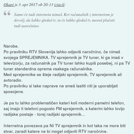
Okapi
je
3. apr 2017 ob 20:13
izjavil
:
Samo če tudi interneta nimaš. Ker računalnik z internetom je
dovolj, da lahko gledaš tv, in če lahko gledaš tv, moraš plačati
tudi naročnino.
Narobe.
Po pravilniku RTV Slovenija lahko odjaviš naročnino, če nimaš
svojega SPREJEMNIKA. TV sprejemnik je TV tuner, ki ga imaš v
televizorju, za računalnik pa TV tuner lahko kupiš posebej, ni pa TV
tuner standardna oprema vsakega računalnika.
Med sprejemnike se šteje radijski sprejemnik, TV sprejemnik ali
avtoradio.
Po pravilniku si take naprave ne smeš lastiti niti je uporabljati
sposojene.
Je pa tu lahko problematičen kateri koli moderni pametni telefon,
saj imajo ti telefoni pogosto FM sprejemnik, s katerim lahko lovijo
radijske postaje - torej radijski sprejemnik...
Internetna povezava pa NI TV sprejemnik in kot taka ne more biti
stvar, zaradi katere ne bi mogel odjaviti RTV naročnine.