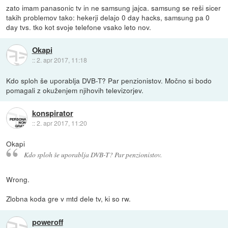
zato imam panasonic tv in ne samsung jajca. samsung se reši sicer
takih problemov tako: hekerji delajo 0 day hacks, samsung pa 0
day tvs. tko kot svoje telefone vsako leto nov.
Okapi
::
2. apr 2017, 11:18
Kdo sploh še uporablja DVB-T? Par penzionistov. Močno si bodo
pomagali z okuženjem njihovih televizorjev.
konspirator
::
2. apr 2017, 11:20
Okapi
Kdo sploh še uporablja DVB-T? Par penzionistov.
Wrong.
Zlobna koda gre v mtd dele tv, ki so rw.
poweroff