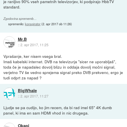
je ranljivo 90% vseh pametnih televizorjev, ki podpirajo HbbTV
standard.
Zgodovina sprememb…
spremenilo:
konspirator
(
2. apr 2017 ob 11:26
)
Mr.B
::
2. apr 2017, 11:25
Vprašanje, ker nisem vsega bral.
Imaš kabelski internet. DVB na televizurja "sicer ne uporabljaš",
toda če je napadalec dovolj blizu in oddaja dovolj močni signal,
verjetno TV še vedno sprejema signal preko DVB prekvenc, ergo je
tudi odprt za napad ?
BigWhale
::
2. apr 2017, 11:27
Ljudje se pa cudijo, ko jim recem, da bi rad imel 65" 4K dumb
panel, ki ima en sam HDMI vhod in nic drugega.
Okapi