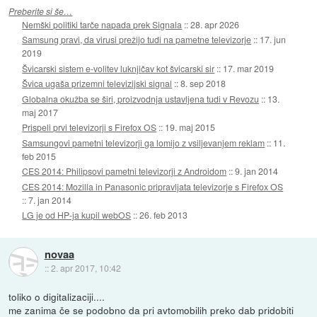
Preberite si še…
Nemški politiki tarče napada prek Signala
::
28. apr 2026
Samsung pravi, da virusi prežijo tudi na pametne televizorje
::
17. jun
2019
Švicarski sistem e-volitev luknjičav kot švicarski sir
::
17. mar 2019
Švica ugaša prizemni televizijski signal
::
8. sep 2018
Globalna okužba se širi, proizvodnja ustavljena tudi v Revozu
::
13.
maj 2017
Prispeli prvi televizorji s Firefox OS
::
19. maj 2015
Samsungovi pametni televizorji ga lomijo z vsiljevanjem reklam
::
11.
feb 2015
CES 2014: Philipsovi pametni televizorji z Androidom
::
9. jan 2014
CES 2014: Mozilla in Panasonic pripravljata televizorje s Firefox OS
::
7. jan 2014
LG je od HP-ja kupil webOS
::
26. feb 2013
novaa
::
2. apr 2017, 10:42
toliko o digitalizaciji....
me zanima če se podobno da pri avtomobilih preko dab pridobiti