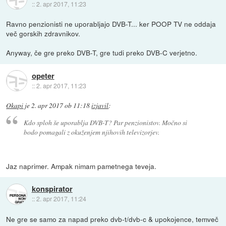
::
2. apr 2017, 11:23
Ravno penzionisti ne uporabljajo DVB-T... ker POOP TV ne oddaja
več gorskih zdravnikov.
Anyway, če gre preko DVB-T, gre tudi preko DVB-C verjetno.
opeter
::
2. apr 2017, 11:23
Okapi
je
2. apr 2017 ob 11:18
izjavil
:
Kdo sploh še uporablja DVB-T? Par penzionistov. Močno si
bodo pomagali z okuženjem njihovih televizorjev.
Jaz naprimer. Ampak nimam pametnega teveja.
konspirator
::
2. apr 2017, 11:24
Ne gre se samo za napad preko dvb-t/dvb-c & upokojence, temveč