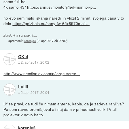
samo full-hd.
4k samo 43"
https://anni.si/monitorji/led-monitor-p...
no evo sem malo iskanja naredil in vložil 2 minuti svojega časa v to
delo
https://geizhals.eu/sony-fw-65x8570c-a1...
Zgodovina sprememb…
spremenil:
korenje3
(
2. apr 2017 ob 20:02
)
OK.d
::
2. apr 2017, 20:02
http://www.necdisplay.com/p/large-scree...
LuiIII
::
2. apr 2017, 20:04
Uf se pravi, da tudi če nimam antene, kabla, da je zadeva ranljiva?
Pa sem ravno premišljeval ali naj dam v prihodnosti velik TV ali
projektor v novo bajto.
korenje3