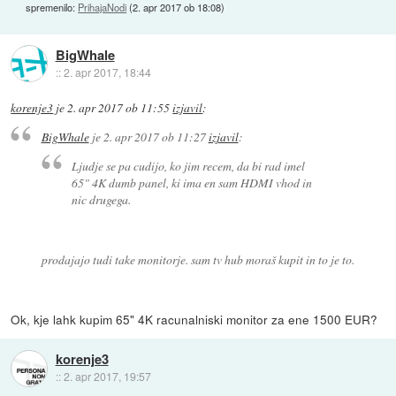
spremenilo:
PrihajaNodi
(
2. apr 2017 ob 18:08
)
BigWhale
::
2. apr 2017, 18:44
korenje3
je
2. apr 2017 ob 11:55
izjavil
:
BigWhale
je
2. apr 2017 ob 11:27
izjavil
:
Ljudje se pa cudijo, ko jim recem, da bi rad imel
65" 4K dumb panel, ki ima en sam HDMI vhod in
nic drugega.
prodajajo tudi take monitorje. sam tv hub moraš kupit in to je to.
Ok, kje lahk kupim 65" 4K racunalniski monitor za ene 1500 EUR?
korenje3
::
2. apr 2017, 19:57