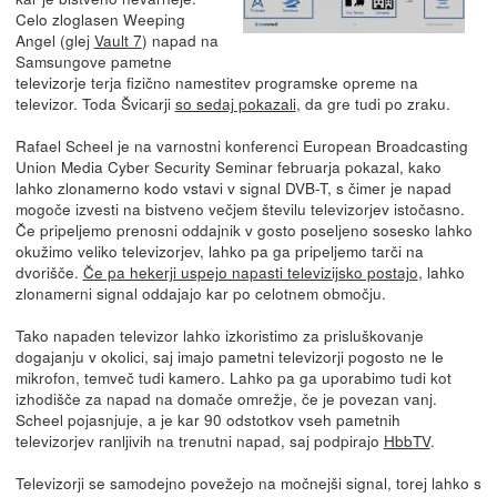
Celo zloglasen Weeping
Angel (glej
Vault 7
) napad na
Samsungove pametne
televizorje terja fizično namestitev programske opreme na
televizor. Toda Švicarji
so sedaj pokazali
, da gre tudi po zraku.
Rafael Scheel je na varnostni konferenci European Broadcasting
Union Media Cyber Security Seminar februarja pokazal, kako
lahko zlonamerno kodo vstavi v signal DVB-T, s čimer je napad
mogoče izvesti na bistveno večjem številu televizorjev istočasno.
Če pripeljemo prenosni oddajnik v gosto poseljeno sosesko lahko
okužimo veliko televizorjev, lahko pa ga pripeljemo tarči na
dvorišče.
Če pa hekerji uspejo napasti televizijsko postajo
, lahko
zlonamerni signal oddajajo kar po celotnem območju.
Tako napaden televizor lahko izkoristimo za prisluškovanje
dogajanju v okolici, saj imajo pametni televizorji pogosto ne le
mikrofon, temveč tudi kamero. Lahko pa ga uporabimo tudi kot
izhodišče za napad na domače omrežje, če je povezan vanj.
Scheel pojasnjuje, a je kar 90 odstotkov vseh pametnih
televizorjev ranljivih na trenutni napad, saj podpirajo
HbbTV
.
Televizorji se samodejno povežejo na močnejši signal, torej lahko s