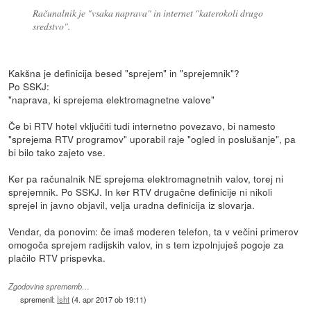
Računalnik je "vsaka naprava" in internet "katerokoli drugo
sredstvo".
Kakšna je definicija besed "sprejem" in "sprejemnik"?
Po SSKJ:
"naprava, ki sprejema elektromagnetne valove"
Če bi RTV hotel vključiti tudi internetno povezavo, bi namesto
"sprejema RTV programov" uporabil raje "ogled in poslušanje", pa
bi bilo tako zajeto vse.
Ker pa računalnik NE sprejema elektromagnetnih valov, torej ni
sprejemnik. Po SSKJ. In ker RTV drugačne definicije ni nikoli
sprejel in javno objavil, velja uradna definicija iz slovarja.
Vendar, da ponovim: če imaš moderen telefon, ta v večini primerov
omogoča sprejem radijskih valov, in s tem izpolnjuješ pogoje za
plačilo RTV prispevka.
Zgodovina sprememb…
spremenil:
Isht
(
4. apr 2017 ob 19:11
)