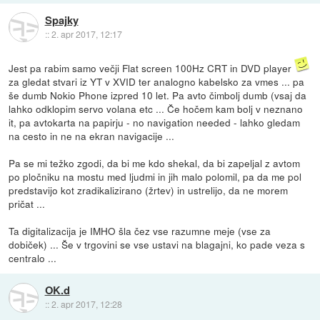
Spajky
::
2. apr 2017, 12:17
Jest pa rabim samo večji Flat screen 100Hz CRT in DVD player
za gledat stvari iz YT v XVID ter analogno kabelsko za vmes ... pa
še dumb Nokio Phone izpred 10 let. Pa avto čimbolj dumb (vsaj da
lahko odklopim servo volana etc ... Če hočem kam bolj v neznano
it, pa avtokarta na papirju - no navigation needed - lahko gledam
na cesto in ne na ekran navigacije ...
Pa se mi težko zgodi, da bi me kdo shekal, da bi zapeljal z avtom
po pločniku na mostu med ljudmi in jih malo polomil, pa da me pol
predstavijo kot zradikalizirano (žrtev) in ustrelijo, da ne morem
pričat ...
Ta digitalizacija je IMHO šla čez vse razumne meje (vse za
dobiček) ... Še v trgovini se vse ustavi na blagajni, ko pade veza s
centralo ...
OK.d
::
2. apr 2017, 12:28