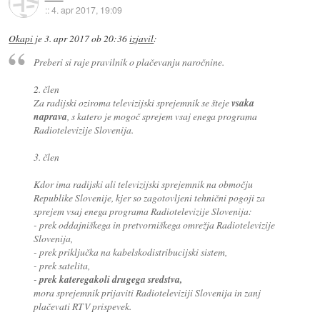
::
4. apr 2017, 19:09
Okapi
je
3. apr 2017 ob 20:36
izjavil
:
Preberi si raje pravilnik o plačevanju naročnine.
2. člen
Za radijski oziroma televizijski sprejemnik se šteje
vsaka
naprava
, s katero je mogoč sprejem vsaj enega programa
Radiotelevizije Slovenija.
3. člen
Kdor ima radijski ali televizijski sprejemnik na območju
Republike Slovenije, kjer so zagotovljeni tehnični pogoji za
sprejem vsaj enega programa Radiotelevizije Slovenija:
- prek oddajniškega in pretvorniškega omrežja Radiotelevizije
Slovenija,
- prek priključka na kabelskodistribucijski sistem,
- prek satelita,
-
prek kateregakoli drugega sredstva,
mora sprejemnik prijaviti Radioteleviziji Slovenija in zanj
plačevati RTV prispevek.