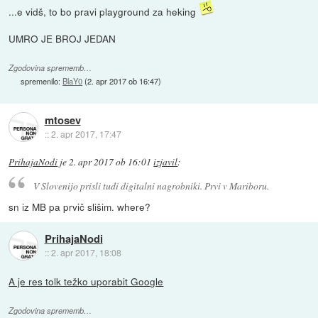
...e vidš, to bo pravi playground za heking
UMRO JE BROJ JEDAN
Zgodovina sprememb…
spremenilo:
BlaY0
(
2. apr 2017 ob 16:47
)
mtosev
::
2. apr 2017, 17:47
PrihajaNodi
je
2. apr 2017 ob 16:01
izjavil
:
V Slovenijo prisli tudi digitalni nagrobniki. Prvi v Mariboru.
sn iz MB pa prvič slišim. where?
PrihajaNodi
::
2. apr 2017, 18:08
A je res tolk težko uporabit Google
Zgodovina sprememb…