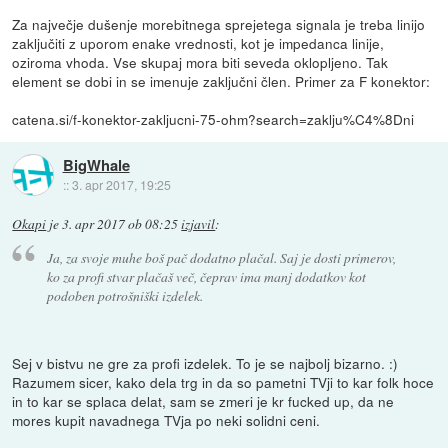
Za največje dušenje morebitnega sprejetega signala je treba linijo
zaključiti z uporom enake vrednosti, kot je impedanca linije,
oziroma vhoda. Vse skupaj mora biti seveda oklopljeno. Tak
element se dobi in se imenuje zaključni člen. Primer za F konektor:
catena.si/f-konektor-zakljucni-75-ohm?search=zaklju%C4%8Dni
BigWhale
::
3. apr 2017, 19:25
Okapi
je
3. apr 2017 ob 08:25
izjavil
:
Ja, za svoje muhe boš pač dodatno plačal. Saj je dosti primerov,
ko za profi stvar plačaš več, čeprav ima manj dodatkov kot
podoben potrošniški izdelek.
Sej v bistvu ne gre za profi izdelek. To je se najbolj bizarno. :)
Razumem sicer, kako dela trg in da so pametni TVji to kar folk hoce
in to kar se splaca delat, sam se zmeri je kr fucked up, da ne
mores kupit navadnega TVja po neki solidni ceni.