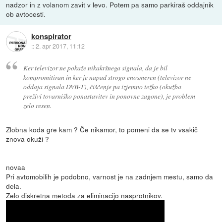
nadzor in z volanom zavit v levo. Potem pa samo parkiraš oddajnik
ob avtocesti.
konspirator
::
2. apr 2017, 11:12
Ker televizor ne pokaže nikakršnega signala, da je bil
kompromitiran in ker je napad strogo enosmeren (televizor ne
oddaja signala DVB-T), čiščenje pa izjemno težko (okužba
preživi tovarniško ponastavitev in ponovne zagone), je problem
zelo resen.
Zlobna koda gre kam ? Če nikamor, to pomeni da se tv vsakič
znova okuži ?
novaa
Pri avtomobilih je podobno, varnost je na zadnjem mestu, samo da
dela.
Zelo diskretna metoda za eliminacijo nasprotnikov.