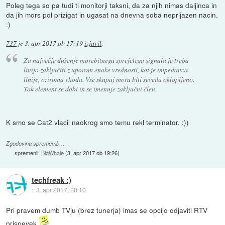
Poleg tega so pa tudi ti monitorji taksni, da za njih nimas daljinca in
da jih mors pol prizigat in ugasat na dnevna soba neprijazen nacin.
:)
737
je
3. apr 2017 ob 17:19
izjavil
:
Za največje dušenje morebitnega sprejetega signala je treba
linijo zaključiti z uporom enake vrednosti, kot je impedanca
linije, oziroma vhoda. Vse skupaj mora biti seveda oklopljeno.
Tak element se dobi in se imenuje zaključni člen.
K smo se Cat2 vlacil naokrog smo temu rekl terminator. :))
Zgodovina sprememb…
spremenil:
BigWhale
(
3. apr 2017 ob 19:26
)
techfreak :)
::
3. apr 2017, 20:10
Pri pravem dumb TVju (brez tunerja) imas se opcijo odjaviti RTV
prispevek.