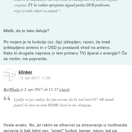
verjetno
TV še vedno sprejema signal preko DVB prekvenc
,
ergo je tudi odprt za napad ?
Misliš, da to tako deluje?
Po mojem je ta funkcija (oz. čip) izklopljen, razen, če imaš
priklopljeno anteno in v OSD-ju prestaviš vhod na anteno.
Kako bi drugače naprava (v tem primeru TV) šparal z energijo? Če
se motim, me popravite.
klinker
::
2. apr 2017, 11:36
BigWhale
je
2. apr 2017 ob 11:27
izjavil
:
Ljudje se pa cudijo, ko jim recem, da bi rad imel 65" 4K dumb
panel, ki ima en sam HDMI vhod in nic drugega.
Hvala enako. No, jst rabim se ethernet za streamanje iz multimedia
serverja in kak hdmi vec, "smart" funkcij, kamer, micov, ipd pa