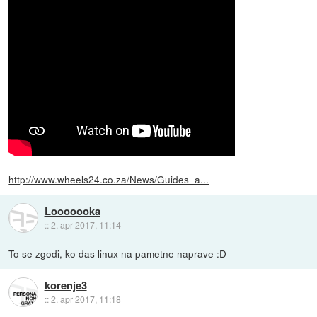
http://www.wheels24.co.za/News/Guides_a...
Looooooka
::
2. apr 2017, 11:14
To se zgodi, ko das linux na pametne naprave :D
korenje3
::
2. apr 2017, 11:18