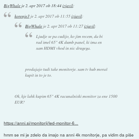
BigWhale
je
2. apr 2017 ob 18:44
izjavil
:
korenje3
je
2. apr 2017 ob 11:55
izjavil
:
BigWhale
je
2. apr 2017 ob 11:27
izjavil
:
Ljudje se pa cudijo, ko jim recem, da bi
rad imel 65" 4K dumb panel, ki ima en
sam HDMI vhod in nic drugega.
prodajajo tudi take monitorje. sam tv hub moraš
kupit in to je to.
Ok, kje lahk kupim 65" 4K racunalniski monitor za ene 1500
EUR?
https://anni.si/monitorji/led-monitor-6...
hmm se mi je zdelo da imajo na anni 4k monitorje, pa vidim da piše