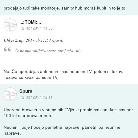
prodajajo tudi take monitorje. sam tv hub moraš kupit in to je to.
...:TOMI:...
::
2. apr 2017, 11:58
Isht
je
2. apr 2017 ob 11:53
izjavil
:
Če ne uporabljaš antene, torej težav ni...
Ne. Če uporabljas anteno in imas neumen TV, potem ni tezav.
Tezava so kvazi pametni TVji.
Spura
::
2. apr 2017, 12:11
Uporaba browserja v pametnih TVjih je problematicna, ker mas nek
100 let star browser notr.
Neumni ljudje hocejo pametne naprave, pametni pa neumne
naprave.