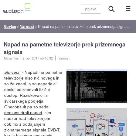
☰
Novice
»
Varnost
»
Napad na pametne televizorje prek prizemnega signala
Napad na pametne televizorje prek prizemnega
signala
Matej Huš
::
2. apr 2017
ob 10:32
Varnost
- Napadi na pametne
Slo-Tech
televizorje niso nič novega in
so že znani, a so napadalci
doslej potrebovali fizični
dostop. Raziskovalci iz
švicarskega podjetja
Oneconsult
pa so sedaj
demonstrirali napad
, kjer
nadzor nad televizorjem
dobimo z oddajanjem
zlonamernega signala DVB-T,
kar je bistveno nevarneje.