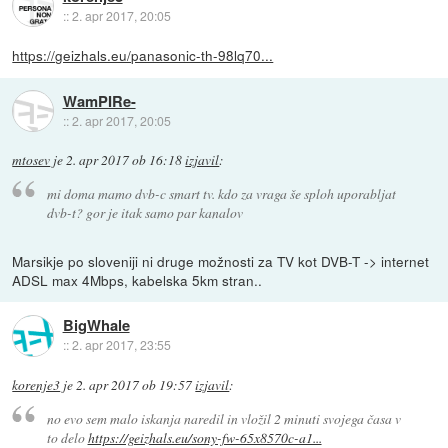
::
2. apr 2017, 20:05
https://geizhals.eu/panasonic-th-98lq70...
WamPIRe-
::
2. apr 2017, 20:05
mtosev
je
2. apr 2017 ob 16:18
izjavil
:
mi doma mamo dvb-c smart tv. kdo za vraga še sploh uporabljat
dvb-t? gor je itak samo par kanalov
Marsikje po sloveniji ni druge možnosti za TV kot DVB-T -> internet
ADSL max 4Mbps, kabelska 5km stran..
BigWhale
::
2. apr 2017, 23:55
korenje3
je
2. apr 2017 ob 19:57
izjavil
:
no evo sem malo iskanja naredil in vložil 2 minuti svojega časa v
to delo
https://geizhals.eu/sony-fw-65x8570c-a1...