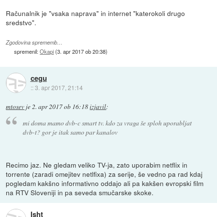
Računalnik je "vsaka naprava" in internet "katerokoli drugo
sredstvo".
Zgodovina sprememb…
spremenil:
Okapi
(
3. apr 2017 ob 20:38
)
cegu
::
3. apr 2017, 21:14
mtosev
je
2. apr 2017 ob 16:18
izjavil
:
mi doma mamo dvb-c smart tv. kdo za vraga še sploh uporabljat
dvb-t? gor je itak samo par kanalov
Recimo jaz. Ne gledam veliko TV-ja, zato uporabim netflix in
torrente (zaradi omejitev netlfixa) za serije, še vedno pa rad kdaj
pogledam kakšno informativno oddajo ali pa kakšen evropski film
na RTV Sloveniji in pa seveda smučarske skoke.
Isht