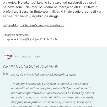
playerjev. Nekako tudi tako je šel razvoj od najstarejšega proti
najnovejšemu. Nekateri še vedno ne marajo sploh S-D filtrov in
preferirajo Bessel in Butterworth filtre, ki imajo svoje prednosti kar
se tiče tranzientov, izgubijo pa drugje.
https://blog.mide.com/aliasing-how-fast...
Zgodovina sprememb…
spremenil:
damirj79
(
10. jan 2019 ob 10:45
)
::
10. jan 2019, 11:16
damirj79
je
10. jan 2019 ob 10:40
izjavil
:
No pa da pride še kak source od kredibilnih virov:
"In theory, because the CD system is limited to a maximum
bandwidth of half the sampling rate--22kHz--it can't actually
reproduce squarewaves. A squarewave can be shown by Fourier
analysis to comprise a series of odd-order harmonics regularly
dropping in amplitude with increasing frequency. For perfect
reproduction of a 1kHz squarewave, therefore, we would need to