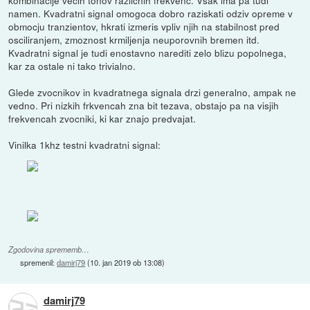
namen. Kvadratni signal omogoca dobro raziskati odziv opreme v
obmocju tranzientov, hkrati izmeris vpliv njih na stabilnost pred
osciliranjem, zmoznost krmiljenja neuporovnih bremen itd.
Kvadratni signal je tudi enostavno narediti zelo blizu popolnega,
kar za ostale ni tako trivialno.
Glede zvocnikov in kvadratnega signala drzi generalno, ampak ne
vedno. Pri nizkih frkvencah zna bit tezava, obstajo pa na visjih
frekvencah zvocniki, ki kar znajo predvajat.
Vinilka 1khz testni kvadratni signal:
Zgodovina sprememb…
spremenil:
damirj79
(
10. jan 2019 ob 13:08
)
damirj79