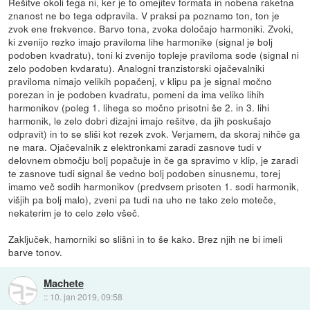
Rešitve okoli tega ni, ker je to omejitev formata in nobena raketna
znanost ne bo tega odpravila. V praksi pa poznamo ton, ton je
zvok ene frekvence. Barvo tona, zvoka določajo harmoniki. Zvoki,
ki zvenijo rezko imajo praviloma lihe harmonike (signal je bolj
podoben kvadratu), toni ki zvenijo topleje praviloma sode (signal ni
zelo podoben kvdaratu). Analogni tranzistorski ojačevalniki
praviloma nimajo velikih popačenj, v klipu pa je signal močno
porezan in je podoben kvadratu, pomeni da ima veliko lihih
harmonikov (poleg 1. lihega so močno prisotni še 2. in 3. lihi
harmonik, le zelo dobri dizajni imajo rešitve, da jih poskušajo
odpravit) in to se sliši kot rezek zvok. Verjamem, da skoraj nihče ga
ne mara. Ojačevalnik z elektronkami zaradi zasnove tudi v
delovnem območju bolj popačuje in če ga spravimo v klip, je zaradi
te zasnove tudi signal še vedno bolj podoben sinusnemu, torej
imamo več sodih harmonikov (predvsem prisoten 1. sodi harmonik,
višjih pa bolj malo), zveni pa tudi na uho ne tako zelo moteče,
nekaterim je to celo zelo všeč.
Zaključek, hamorniki so slišni in to še kako. Brez njih ne bi imeli
barve tonov.
Machete
::
10. jan 2019, 09:58