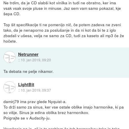
Ne trdim, da je CD slabši kot vinilka in tudi ne obratno, ker ima
vsak vsak svoje pluse in minuse. Jaz sem vam samo pokazal, kje
šepa CD.
Top šit specifikacije ti ne pomenijo nič, če potem zadeva ne zveni
tako, da je nenaporno za poslušanje in da ni kot da bi te z iglo
zbadali v ušesa, velja ne samo za CD, tudi za kaseto ali mp3 če že
hočete.
Netrunner
::
10. jan 2019, 09:20
Ta debata ne pelje nikamor.
LightBit
::
10. jan 2019, 09:37
damirj79 ima prav glede Nyquist-a.
To drži samo za sinus, ker vse ostale oblike imajo harmonike, ki pa
so višje. Sinus je edina oblika brez harmonikov.
Poigrajte se v Audacity-ju.
Vprašanje pa je, ali je to problem če teh harmonikov tako in tako