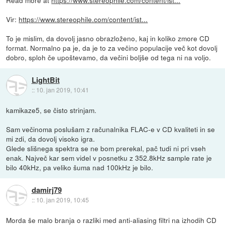
Vir:
https://www.stereophile.com/content/ist...
To je mislim, da dovolj jasno obrazloženo, kaj in koliko zmore CD
format. Normalno pa je, da je to za večino populacije več kot dovolj
dobro, sploh če upoštevamo, da večini boljše od tega ni na voljo.
LightBit
::
10. jan 2019, 10:41
kamikaze5, se čisto strinjam.
Sam večinoma poslušam z računalnika FLAC-e v CD kvaliteti in se
mi zdi, da dovolj visoko igra.
Glede slišnega spektra se ne bom prerekal, pač tudi ni pri vseh
enak. Največ kar sem videl v posnetku z 352.8kHz sample rate je
bilo 40kHz, pa veliko šuma nad 100kHz je bilo.
damirj79
::
10. jan 2019, 10:45
Morda še malo branja o razliki med anti-aliasing filtri na izhodih CD