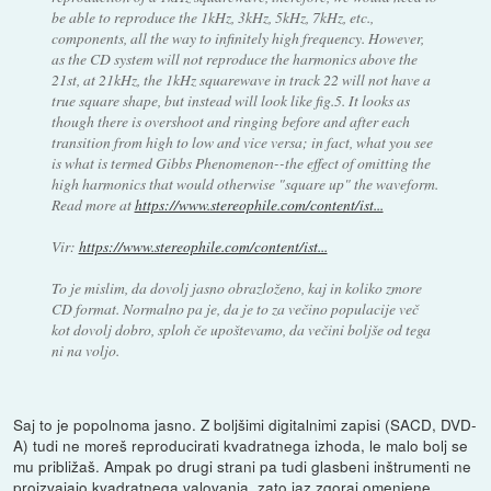
be able to reproduce the 1kHz, 3kHz, 5kHz, 7kHz, etc.,
components, all the way to infinitely high frequency. However,
as the CD system will not reproduce the harmonics above the
21st, at 21kHz, the 1kHz squarewave in track 22 will not have a
true square shape, but instead will look like fig.5. It looks as
though there is overshoot and ringing before and after each
transition from high to low and vice versa; in fact, what you see
is what is termed Gibbs Phenomenon--the effect of omitting the
high harmonics that would otherwise "square up" the waveform.
Read more at
https://www.stereophile.com/content/ist...
Vir:
https://www.stereophile.com/content/ist...
To je mislim, da dovolj jasno obrazloženo, kaj in koliko zmore
CD format. Normalno pa je, da je to za večino populacije več
kot dovolj dobro, sploh če upoštevamo, da večini boljše od tega
ni na voljo.
Saj to je popolnoma jasno. Z boljšimi digitalnimi zapisi (SACD, DVD-
A) tudi ne moreš reproducirati kvadratnega izhoda, le malo bolj se
mu približaš. Ampak po drugi strani pa tudi glasbeni inštrumenti ne
proizvajajo kvadratnega valovanja, zato jaz zgoraj omenjene