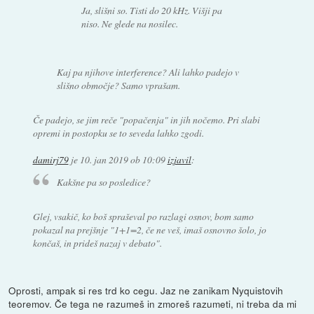
Ja, slišni so. Tisti do 20 kHz. Višji pa
niso. Ne glede na nosilec.
Kaj pa njihove interference? Ali lahko padejo v
slišno območje? Samo vprašam.
Če padejo, se jim reče "popačenja" in jih nočemo. Pri slabi
opremi in postopku se to seveda lahko zgodi.
damirj79
je
10. jan 2019 ob 10:09
izjavil
:
Kakšne pa so posledice?
Glej, vsakič, ko boš spraševal po razlagi osnov, bom samo
pokazal na prejšnje "1+1=2, če ne veš, imaš osnovno šolo, jo
končaš, in prideš nazaj v debato".
Oprosti, ampak si res trd ko cegu. Jaz ne zanikam Nyquistovih
teoremov. Če tega ne razumeš in zmoreš razumeti, ni treba da mi