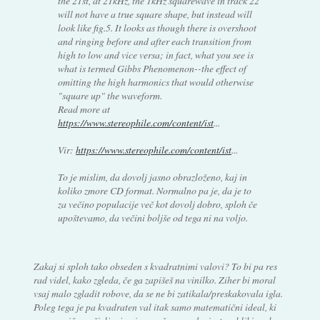
the 21st, at 21kHz, the 1kHz squarewave in track 22
will not have a true square shape, but instead will
look like fig.5. It looks as though there is overshoot
and ringing before and after each transition from
high to low and vice versa; in fact, what you see is
what is termed Gibbs Phenomenon--the effect of
omitting the high harmonics that would otherwise
"square up" the waveform.
Read more at
https://www.stereophile.com/content/ist
...
Vir:
https://www.stereophile.com/content/ist
...
To je mislim, da dovolj jasno obrazloženo, kaj in
koliko zmore CD format. Normalno pa je, da je to
za večino populacije več kot dovolj dobro, sploh če
upoštevamo, da večini boljše od tega ni na voljo.
Zakaj si sploh tako obseden s kvadratnimi valovi? To bi pa res
rad videl, kako zgleda, če ga zapišeš na vinilko. Ziher bi moral
vsaj malo zgladit robove, da se ne bi zatikala/preskakovala igla.
Poleg tega je pa kvadraten val itak samo matematični ideal, ki