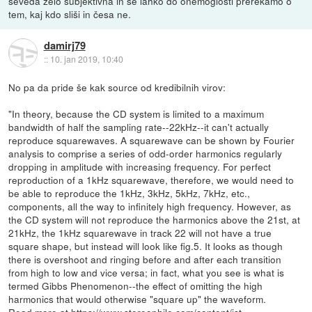
seveda zelo subjektivna in se lahko do onemoglosti prerekamo o
tem, kaj kdo sliši in česa ne.
damirj79
::
10. jan 2019, 10:40
No pa da pride še kak source od kredibilnih virov:
"In theory, because the CD system is limited to a maximum
bandwidth of half the sampling rate--22kHz--it can't actually
reproduce squarewaves. A squarewave can be shown by Fourier
analysis to comprise a series of odd-order harmonics regularly
dropping in amplitude with increasing frequency. For perfect
reproduction of a 1kHz squarewave, therefore, we would need to
be able to reproduce the 1kHz, 3kHz, 5kHz, 7kHz, etc.,
components, all the way to infinitely high frequency. However, as
the CD system will not reproduce the harmonics above the 21st, at
21kHz, the 1kHz squarewave in track 22 will not have a true
square shape, but instead will look like fig.5. It looks as though
there is overshoot and ringing before and after each transition
from high to low and vice versa; in fact, what you see is what is
termed Gibbs Phenomenon--the effect of omitting the high
harmonics that would otherwise "square up" the waveform.
Read more at
https://www.stereophile.com/content/ist...