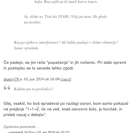
kako. Brez njih ne bi imeli barve tonov.
Ja, slišni so. Tisti do 20 kHz. Višji pa niso. Ne glede
na nosilec.
Kaj pa njihove interference? Ali lahko padejo v slišno območje?
Samo vprašam.
Če padejo, se jim reče "popačenja" in jih nočemo. Pri slabi opremi
in postopku se to seveda lahko zgodi.
damirj79
je
10. jan 2019 ob 10:09
izjavil
:
Kakšne pa so posledice?
Glej, vsakič, ko boš spraševal po razlagi osnov, bom samo pokazal
na prejšnje "1+1=2, če ne veš, imaš osnovno šolo, jo končaš, in
prideš nazaj v debato".
Zgodovina sprememb…
spremenil:
MrStein
(
10. jan 2019 ob 10:17
)