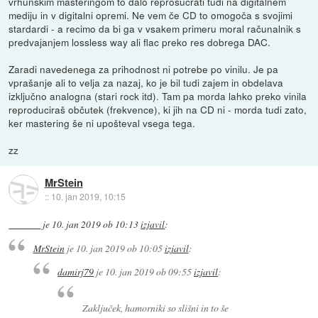
vrhunskim masteringom to dalo reprosucrati tudi na digitalnem
mediju in v digitalni opremi. Ne vem če CD to omogoča s svojimi
stardardi - a recimo da bi ga v vsakem primeru moral računalnik s
predvajanjem lossless way ali flac preko res dobrega DAC.
Zaradi navedenega za prihodnost ni potrebe po vinilu. Je pa
vprašanje ali to velja za nazaj, ko je bil tudi zajem in obdelava
izključno analogna (stari rock itd). Tam pa morda lahko preko vinila
reproduciraš občutek (frekvence), ki jih na CD ni - morda tudi zato,
ker mastering še ni upošteval vsega tega.
zz
MrStein
::
10. jan 2019, 10:15
je
10. jan 2019 ob 10:13
izjavil
:
MrStein
je
10. jan 2019 ob 10:05
izjavil
:
damirj79
je
10. jan 2019 ob 09:55
izjavil
:
Zaključek, hamorniki so slišni in to še