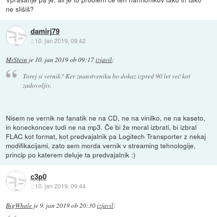
ne slišiš?
damirj79
::
10. jan 2019, 09:42
MrStein
je
10. jan 2019 ob 09:17
izjavil
:
Torej si vernik? Ker znanstveniku bo dokaz izpred 90 let več kot
zadovoljiv.
Nisem ne vernik ne fanatik ne na CD, ne na vinilko, ne na kaseto,
in koneckoncev tudi ne na mp3. Če bi že moral izbrati, bi izbral
FLAC kot format, kot predvajalnik pa Logitech Transporter z nekaj
modifikacijami, zato sem morda vernik v streaming tehnologije,
princip po katerem deluje ta predvajalnik :)
c3p0
::
10. jan 2019, 09:44
BigWhale
je
9. jan 2019 ob 20:30
izjavil
: