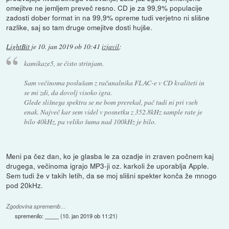
omejitve ne jemljem preveč resno. CD je za 99,9% populacije
zadosti dober format in na 99,9% opreme tudi verjetno ni slišne
razlike, saj so tam druge omejitve dosti hujše.
LightBit
je
10. jan 2019 ob 10:41
izjavil
:
kamikaze5, se čisto strinjam.
Sam večinoma poslušam z računalnika FLAC-e v CD kvaliteti in
se mi zdi, da dovolj visoko igra.
Glede slišnega spektra se ne bom prerekal, pač tudi ni pri vseh
enak. Največ kar sem videl v posnetku z 352.8kHz sample rate je
bilo 40kHz, pa veliko šuma nad 100kHz je bilo.
Meni pa čez dan, ko je glasba le za ozadje in zraven počnem kaj
drugega, večinoma igrajo MP3-ji oz. karkoli že uporablja Apple.
Sem tudi že v takih letih, da se moj slišni spekter konča že mnogo
pod 20kHz.
Zgodovina sprememb…
spremenilo:
(
10. jan 2019 ob 11:21
)