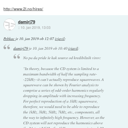
http://www.2l.no/hires/
damirj79
::
10. jan 2019, 13:03
Pebkac
je
10. jan 2019 ob 12:07
izjavil
:
damirj79
je
10. jan 2019 ob 10:40
izjavil
:
No pa da pride še kak source od kredibilnih virov:
"In theory, because the CD system is limited to a
maximum bandwidth of half the sampling rate-
-22kHz--it can't actually reproduce squarewaves. A
squarewave can be shown by Fourier analysis to
comprise a series of odd-order harmonics regularly
dropping in amplitude with increasing frequency.
For perfect reproduction of a 1kHz squarewave,
therefore, we would need to be able to reproduce
the 1kHz, 3kHz, 5kHz, 7kHz, etc., components, all
the way to infinitely high frequency. However, as the
CD system will not reproduce the harmonics above