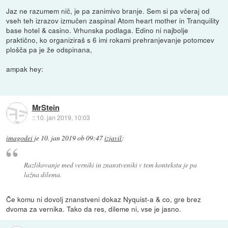
Jaz ne razumem nič, je pa zanimivo branje. Sem si pa včeraj od
vseh teh izrazov izmučen zaspinal Atom heart mother in Tranquility
base hotel & casino. Vrhunska podlaga. Edino ni najbolje
praktično, ko organiziraš s 6 imi rokami prehranjevanje potomcev
plošča pa je že odspinana,
ampak hey:
MrStein
::
10. jan 2019, 10:03
imagodei
je
10. jan 2019 ob 09:47
izjavil
:
Razlikovanje med verniki in znanstveniki v tem kontekstu je pa
lažna dilema.
Če komu ni dovolj znanstveni dokaz Nyquist-a & co, gre brez
dvoma za vernika. Tako da res, dileme ni, vse je jasno.