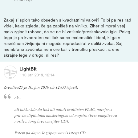
Zakaj si sploh tako obseden s kvadratnimi valovi? To bi pa res rad
videl, kako zgleda, če ga zapišeš na vinilko. Ziher bi moral vsaj
malo zgladit robove, da se ne bi zatikala/preskakovala igla. Poleg
tega je pa kvadraten val itak samo matematični ideal, ki ga v
resničnem življenju ni mogoče reproducirat v obliki zvoka. Saj
membrana zvočnika ne more kar v trenutku preskočit iz ene
skrajne lege v drugo, ni res?
LightBit
::
10. jan 2019, 12:14
Zvezdica27
je
10. jan 2019 ob 12:00
izjavil
:
ok...
ali lahko kdo da link ali naloži kvaliteten FLAC, narejen s
pravim digitalnim masteringom od mojstra (brez omejitev za
nosilec, torej brez omejitev CD).
Potem pa damo še zripan wav is istega CD.