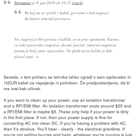
Netrunner
je
9. jan 2019 ob 19:25
izjavil
:
Pa kaj ste se vpičili v kabel, govorim o tisti napravi
do katere sem dal povezavo.
No, najprej je blo govora o kablih, ce se prav spomnim. Vseeno,
ce rabi ojacevalec napravo, da mu 'pocisti' omrezno napetost,
potem je bolj zanic ojacevalec. Ne glede na to koliko je kdo
placal zanj. :>
Seveda, v tem primeru se tehnika lahko vgradi v sam ojačevalec in
1kEUR kabel za napajanje ni potreben. Če predpostavljamo, da bi
res imel kak učinek.
If you want to clean up your power, use an isolation transformer
and a RFI/EMI filter. An isolation transformer costs around $50 and
a RFI/EMI filter is maybe $5. These only help if your power is dirty
in the first place. If not, then your power supply is fine for
converting AC into clean DC. If you're having a problem with AC,
then it's obvious. You'll hear - clearly - the electrical gremlims. If
you're not getting buzzes and hash, whatever you're running is just