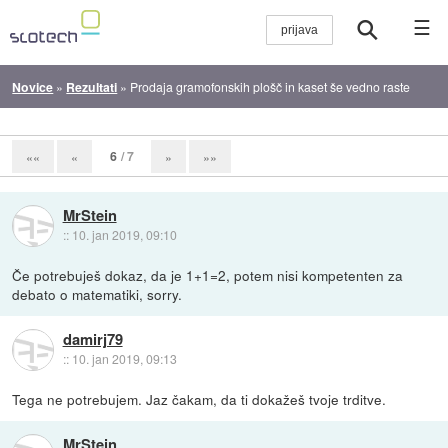
☰
Novice
»
Rezultati
»
Prodaja gramofonskih plošč in kaset še vedno raste
6
/ 7
««
«
»
»»
MrStein
::
10. jan 2019, 09:10
Če potrebuješ dokaz, da je 1+1=2, potem nisi kompetenten za
debato o matematiki, sorry.
damirj79
::
10. jan 2019, 09:13
Tega ne potrebujem. Jaz čakam, da ti dokažeš tvoje trditve.
MrStein