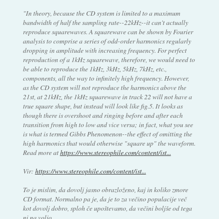
"In theory, because the CD system is limited to a maximum
bandwidth of half the sampling rate--22kHz--it can't actually
reproduce squarewaves. A squarewave can be shown by Fourier
analysis to comprise a series of odd-order harmonics regularly
dropping in amplitude with increasing frequency. For perfect
reproduction of a 1kHz squarewave, therefore, we would need to
be able to reproduce the 1kHz, 3kHz, 5kHz, 7kHz, etc.,
components, all the way to infinitely high frequency. However,
as the CD system will not reproduce the harmonics above the
21st, at 21kHz, the 1kHz squarewave in track 22 will not have a
true square shape, but instead will look like fig.5. It looks as
though there is overshoot and ringing before and after each
transition from high to low and vice versa; in fact, what you see
is what is termed Gibbs Phenomenon--the effect of omitting the
high harmonics that would otherwise "square up" the waveform.
Read more at
https://www.stereophile.com/content/ist...
Vir:
https://www.stereophile.com/content/ist...
To je mislim, da dovolj jasno obrazloženo, kaj in koliko zmore
CD format. Normalno pa je, da je to za večino populacije več
kot dovolj dobro, sploh če upoštevamo, da večini boljše od tega
ni na voljo.