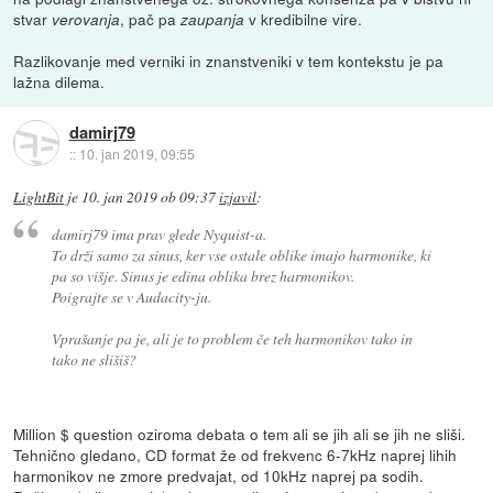
stvar
, pač pa
v kredibilne vire.
verovanja
zaupanja
Razlikovanje med verniki in znanstveniki v tem kontekstu je pa
lažna dilema.
damirj79
::
10. jan 2019, 09:55
LightBit
je
10. jan 2019 ob 09:37
izjavil
:
damirj79 ima prav glede Nyquist-a.
To drži samo za sinus, ker vse ostale oblike imajo harmonike, ki
pa so višje. Sinus je edina oblika brez harmonikov.
Poigrajte se v Audacity-ju.
Vprašanje pa je, ali je to problem če teh harmonikov tako in
tako ne slišiš?
Million $ question oziroma debata o tem ali se jih ali se jih ne sliši.
Tehnično gledano, CD format že od frekvenc 6-7kHz naprej lihih
harmonikov ne zmore predvajat, od 10kHz naprej pa sodih.