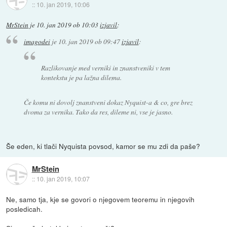
::
10. jan 2019, 10:06
MrStein
je
10. jan 2019 ob 10:03
izjavil
:
imagodei
je
10. jan 2019 ob 09:47
izjavil
:
Razlikovanje med verniki in znanstveniki v tem
kontekstu je pa lažna dilema.
Če komu ni dovolj znanstveni dokaz Nyquist-a & co, gre brez
dvoma za vernika. Tako da res, dileme ni, vse je jasno.
Še eden, ki tlači Nyquista povsod, kamor se mu zdi da paše?
MrStein
::
10. jan 2019, 10:07
Ne, samo tja, kje se govori o njegovem teoremu in njegovih
posledicah.