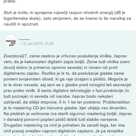
praksi.
Sluh je čutilo, ki sprejema največji razpon vhodnih energij (dB je
logaritemska skala), zato verjamem, da se imamo tu še marsikaj za
naučiti in spoznati.
::
10. jan 2019, 10:26
Zvezdoca27, zame osebno je vrhunec poslušanja vinilka, čeprav
vem, da je kakovosten digitalni zapis boljši. Zame tudi vinilka zveni
dovolj dobro (s primerno opremo seveda) in nimam nič proti
digitalnemu zapisu. Razlika je le to, da poslušanje glasbe zame
pomeni svojevrsten obred, ki ga raje izvajam s ploščo. Mogoče je
to le stvar navade, saj sem se z glasbo pred mnogimi leti seznanjal
prav preko vinilk. S samo digitalno tehnologijo v fazi produkcije (in
tudi pozneje) ni seveda nič narobe, čeprav bodo nekateri
zatrjevali, da slišijo stopnice, 0 in 1-ke ter podobno. Problematičen
je le mastering CD-jev trenutne glasbe, kjer ubijejo vso dinamiko.
Na ploščah je večinoma (na starih sigurno) mastering boljši, čeprav
v današnji ponovni poplavi plošč dobiš tudi slabše narejene.
Drugačen mastering za vinil je potreben že zaradi tega, ker ima
vinil precej omejitev napram digitalnim zapisom. Je pa tematika