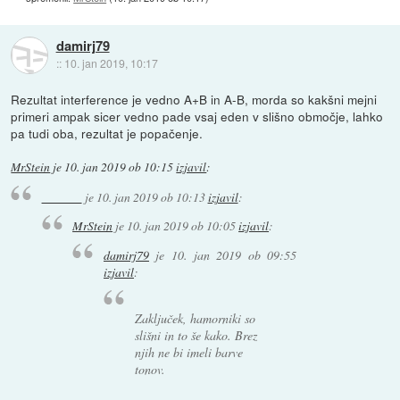
damirj79
::
10. jan 2019, 10:17
Rezultat interference je vedno A+B in A-B, morda so kakšni mejni
primeri ampak sicer vedno pade vsaj eden v slišno območje, lahko
pa tudi oba, rezultat je popačenje.
MrStein
je
10. jan 2019 ob 10:15
izjavil
:
je
10. jan 2019 ob 10:13
izjavil
:
MrStein
je
10. jan 2019 ob 10:05
izjavil
:
damirj79
je
10. jan 2019 ob 09:55
izjavil
:
Zaključek, hamorniki so
slišni in to še kako. Brez
njih ne bi imeli barve
tonov.