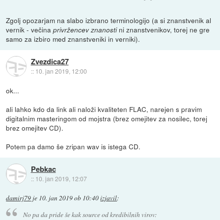
Zgolj opozarjam na slabo izbrano terminologijo (a si znanstvenik al
vernik - večina
ni znanstvenikov, torej ne gre
privržencev znanosti
samo za izbiro med znanstveniki in verniki).
Zvezdica27
::
10. jan 2019, 12:00
ok...
ali lahko kdo da link ali naloži kvaliteten FLAC, narejen s pravim
digitalnim masteringom od mojstra (brez omejitev za nosilec, torej
brez omejitev CD).
Potem pa damo še zripan wav is istega CD.
Pebkac
::
10. jan 2019, 12:07
damirj79
je
10. jan 2019 ob 10:40
izjavil
:
No pa da pride še kak source od kredibilnih virov: