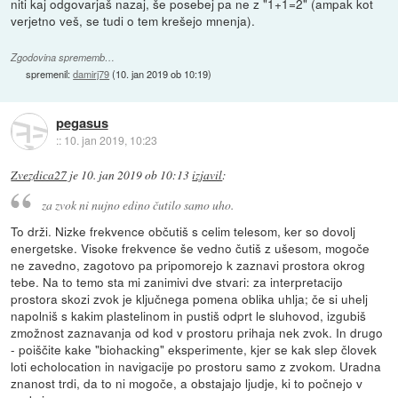
niti kaj odgovarjaš nazaj, še posebej pa ne z "1+1=2" (ampak kot
verjetno veš, se tudi o tem krešejo mnenja).
Zgodovina sprememb…
spremenil:
damirj79
(
10. jan 2019 ob 10:19
)
pegasus
::
10. jan 2019, 10:23
Zvezdica27
je
10. jan 2019 ob 10:13
izjavil
:
za zvok ni nujno edino čutilo samo uho.
To drži. Nizke frekvence občutiš s celim telesom, ker so dovolj
energetske. Visoke frekvence še vedno čutiš z ušesom, mogoče
ne zavedno, zagotovo pa pripomorejo k zaznavi prostora okrog
tebe. Na to temo sta mi zanimivi dve stvari: za interpretacijo
prostora skozi zvok je ključnega pomena oblika uhlja; če si uhelj
napolniš s kakim plastelinom in pustiš odprt le sluhovod, izgubiš
zmožnost zaznavanja od kod v prostoru prihaja nek zvok. In drugo
- poiščite kake "biohacking" eksperimente, kjer se kak slep človek
loti echolocation in navigacije po prostoru samo z zvokom. Uradna
znanost trdi, da to ni mogoče, a obstajajo ljudje, ki to počnejo v