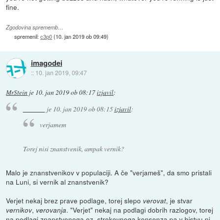
fine.
Zgodovina sprememb…
spremenil:
c3p0
(
10. jan 2019 ob 09:49
)
imagodei
::
10. jan 2019, 09:47
MrStein
je
10. jan 2019 ob 08:17
izjavil
:
je
10. jan 2019 ob 08:15
izjavil
:
verjamem
Torej nisi znanstvenik, ampak vernik?
Malo je znanstvenikov v populaciji. A če "verjameš", da smo pristali
na Luni, si vernik al znanstvenik?
Verjet nekaj brez prave podlage, torej slepo
, je stvar
verovat
,
. "Verjet" nekaj na podlagi dobrih razlogov, torej
vernikov
verovanja
na podlagi znanstvenega oz. strokovnega konsenza pa v bistvu ni