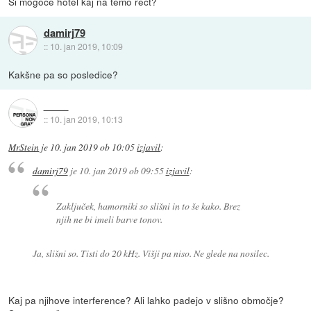
Si mogoče hotel kaj na temo rečt?
damirj79
::
10. jan 2019, 10:09
Kakšne pa so posledice?
::
10. jan 2019, 10:13
MrStein
je
10. jan 2019 ob 10:05
izjavil
:
damirj79
je
10. jan 2019 ob 09:55
izjavil
:
Zaključek, hamorniki so slišni in to še kako. Brez
njih ne bi imeli barve tonov.
Ja, slišni so. Tisti do 20 kHz. Višji pa niso. Ne glede na nosilec.
Kaj pa njihove interference? Ali lahko padejo v slišno območje?