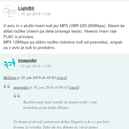
LightBit
::
10. jan 2019, 11:36
V avtu in v službi imam tudi jaz MP3 (VBR 220-260Kbps). Nisem še
slišal razlike (nisem pa delal pravega testa). Vseeno imam raje
FLAC iz principa.
MP3 128Kbps pa slišim razliko (odvisno tudi od posnetka), ampak
za v avto je tudi to predobro.
imagodei
::
10. jan 2019, 11:48
MrStein
je
10. jan 2019 ob 10:03
izjavil
:
imagodei
je
10. jan 2019 ob 09:47
izjavil
:
Razlikovanje med verniki in znanstveniki v tem
kontekstu je pa lažna dilema.
Če komu ni dovolj znanstveni dokaz Nyquist-a & co, gre brez
dvoma za vernika. Tako da res, dileme ni, vse je jasno.