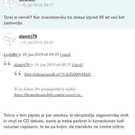
::
10. jan 2019, 09:17
Torej si vernik? Ker znanstveniku bo dokaz izpred 90 let več kot
zadovoljiv.
damirj79
::
10. jan 2019, 09:20
LightBit
je
10. jan 2019 ob 09:05
izjavil
:
damirj79
je
10. jan 2019 ob 08:55
izjavil
:
http://shrani.najdi.si/?1v/eJ/4NOyVGrl/
...
To je dobro. Pri gramofonih je slabše:
https://hometheaterhifi.com/reviews/vin...
Točno v tem zapisu je par stavkov, ki obrazložijo zagovornike vinlk
in vinyl vs CD debato, samo je treba perbrat in koneckonev tudi
razumet napisano, to se pa bojim, da marsikdo ne zmore očitno.