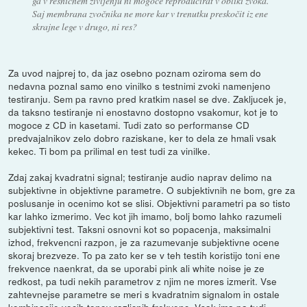
ga v resničnem življenju ni mogoče reproducirat v obliki zvoka.
Saj membrana zvočnika ne more kar v trenutku preskočit iz ene
skrajne lege v drugo, ni res?
Za uvod najprej to, da jaz osebno poznam oziroma sem do
nedavna poznal samo eno vinilko s testnimi zvoki namenjeno
testiranju. Sem pa ravno pred kratkim nasel se dve. Zakljucek je,
da taksno testiranje ni enostavno dostopno vsakomur, kot je to
mogoce z CD in kasetami. Tudi zato so performanse CD
predvajalnikov zelo dobro raziskane, ker to dela ze hmali vsak
kekec. Ti bom pa prilimal en test tudi za vinilke.
Zdaj zakaj kvadratni signal; testiranje audio naprav delimo na
subjektivne in objektivne parametre. O subjektivnih ne bom, gre za
poslusanje in ocenimo kot se slisi. Objektivni parametri pa so tisto
kar lahko izmerimo. Vec kot jih imamo, bolj bomo lahko razumeli
subjektivni test. Taksni osnovni kot so popacenja, maksimalni
izhod, frekvencni razpon, je za razumevanje subjektivne ocene
skoraj brezveze. To pa zato ker se v teh testih koristijo toni ene
frekvence naenkrat, da se uporabi pink ali white noise je ze
redkost, pa tudi nekih parametrov z njim ne mores izmerit. Vse
zahtevnejse parametre se meri s kvadratnim signalom in ostale
kombinacije vecih tonov razlicnih frekvenc. Vsak ima pa tudi