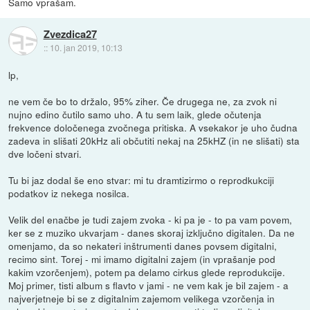
Samo vprašam.
Zvezdica27
::
10. jan 2019, 10:13
lp,
ne vem če bo to držalo, 95% ziher. Če drugega ne, za zvok ni
nujno edino čutilo samo uho. A tu sem laik, glede očutenja
frekvence določenega zvočnega pritiska. A vsekakor je uho čudna
zadeva in slišati 20kHz ali občutiti nekaj na 25kHZ (in ne slišati) sta
dve ločeni stvari.
Tu bi jaz dodal še eno stvar: mi tu dramtizirmo o reprodkukciji
podatkov iz nekega nosilca.
Velik del enačbe je tudi zajem zvoka - ki pa je - to pa vam povem,
ker se z muziko ukvarjam - danes skoraj izključno digitalen. Da ne
omenjamo, da so nekateri inštrumenti danes povsem digitalni,
recimo sint. Torej - mi imamo digitalni zajem (in vprašanje pod
kakim vzorčenjem), potem pa delamo cirkus glede reprodukcije.
Moj primer, tisti album s flavto v jami - ne vem kak je bil zajem - a
najverjetneje bi se z digitalnim zajemom velikega vzorčenja in