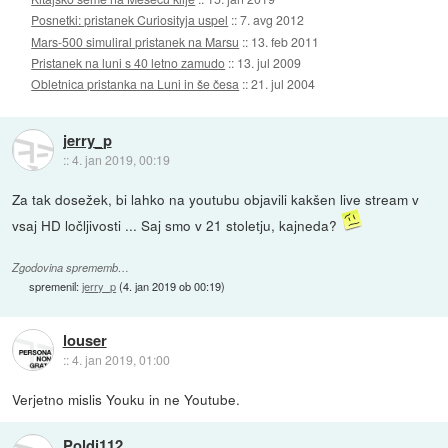
Posnetki: pristanek Curiosityja uspel
::
7. avg 2012
Mars-500 simuliral pristanek na Marsu
::
13. feb 2011
Pristanek na luni s 40 letno zamudo
::
13. jul 2009
Obletnica pristanka na Luni in še česa
::
21. jul 2004
jerry_p
::
4. jan 2019, 00:19
Za tak dosežek, bi lahko na youtubu objavili kakšen live stream v
vsaj HD ločljivosti ... Saj smo v 21 stoletju, kajneda?
Zgodovina sprememb…
spremenil:
jerry_p
(
4. jan 2019 ob 00:19
)
louser
::
4. jan 2019, 01:00
Verjetno mislis Youku in ne Youtube.
Poldi112