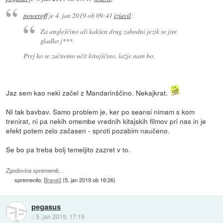
poweroff
je
4. jan 2019 ob 09:41
izjavil
:
Za angleščino ali kakšen drug zahodni jezik se jim
gladko j***.
Prej ko se začnemo učit kitajščino, lažje nam bo.
Jaz sem kao neki začel z Mandarinščino. Nekajkrat.
NI tak bavbav. Samo problem je, ker po seansi nimam s kom
trenirat, ni pa nekih omembe vrednih kitajskih filmov pri nas in je
efekt potem zelo začasen - sproti pozabim naučeno.
Se bo pa treba bolj temeljito zazret v to.
Zgodovina sprememb…
spremenilo:
Brane3
(
5. jan 2019 ob 16:26
)
pegasus
::
5. jan 2019, 17:19