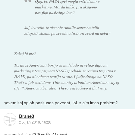
Ojej, bo NASA spet mogla vrčti denar v
marketing. Morda lahko pričakujemo
nov film naslednjo leto?
kaj, teoretik, te niso nic zmotile sence na telih
kitajskih slikah, pa seveda odsotnost zvezd na nebu?
Zakaj bi me?
To, da se Američani borijo za nadvlado in veliko dajo na
marketing v tem primeru NASE(sprehodi se recimo trenutno v
H&M), pa ni nobena teorija zarote. Ljudje drkajo na NASO.
That's a job well done. This country is built on American way of
life™, America über alles. They need to keep it that way.
nevem kaj sploh poskusas povedat, lol. s cim imas problem?
Brane3
::
5. jan 2019, 16:26
pegasus
je
4. jan 2019 ob 09:43
izjavil
: