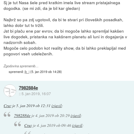
Sj je tut Nasa šele pred kratkim imela live stream pristajalnega
dogodka. (se mi zdi, da je bil kar gledan)
Najbrž so pa zdj ugotovil, da bi te stvari pri človeških posadkah,
lahko dobr tut tv tržili.
Jst bi plaču ene par evrov, da bi mogoče lahko spremljal kakšen
live dogodek, pristanka na kakšnem planetu ali luni in dogajanja v
nadzornih sobah.
Mogoče celo podobn kot reality show, da bi lahko preklapljal med
pogovori vseh udeleženih.
Zgodovina sprememb…
spremenil:
jb_j
(
5. jan 2019 ob 14:28
)
7982884e
::
5. jan 2019, 16:07
Cruz
je
5. jan 2019 ob 12:31
izjavil
:
7982884e
je
4. jan 2019 ob 20:29
izjavil
:
Cruz
je
4. jan 2019 ob 09:46
izjavil
: