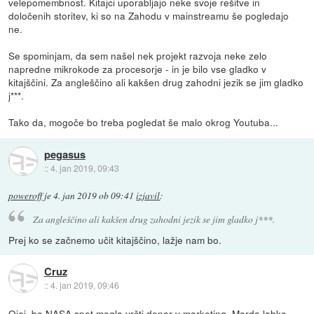
velepomembnost. Kitajci uporabljajo neke svoje rešitve in
določenih storitev, ki so na Zahodu v mainstreamu še pogledajo
ne.
Se spominjam, da sem našel nek projekt razvoja neke zelo
napredne mikrokode za procesorje - in je bilo vse gladko v
kitajščini. Za angleščino ali kakšen drug zahodni jezik se jim gladko
j***.
Tako da, mogoče bo treba pogledat še malo okrog Youtuba...
pegasus
::
4. jan 2019, 09:43
poweroff
je
4. jan 2019 ob 09:41
izjavil
:
Za angleščino ali kakšen drug zahodni jezik se jim gladko j***.
Prej ko se začnemo učit kitajščino, lažje nam bo.
Cruz
::
4. jan 2019, 09:46
Ojej, bo NASA spet mogla vrčti denar v marketing. Morda lahko