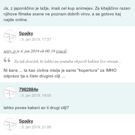
Ja, z japonščino je lažje, imaš cel kup animejev. Za kitajščino razen
njihove filmske scene ne poznam dobrih virov, a se gotovo kaj
najde online.
Spajky
::
5. jan 2019, 17:37
jerry_p
je
4. jan 2019 ob 00:19
izjavil
:
Za tak dosežek, bi lahko na youtubu objavili kakšen live stream ..
Ni šans ... ta kao civilna misija je samo "kopertura" za IMHO
odpravo tja s čisto drugimi cilji ...
7982884e
::
5. jan 2019, 19:00
lahko poves kaksni so ti drugi cilji?
Spajky
::
5. jan 2019, 21:00