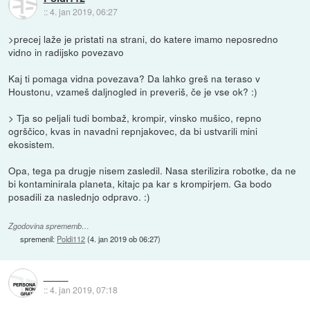
::
4. jan 2019, 06:27
>precej laže je pristati na strani, do katere imamo neposredno
vidno in radijsko povezavo
Kaj ti pomaga vidna povezava? Da lahko greš na teraso v
Houstonu, vzameš daljnogled in preveriš, če je vse ok? :)
> Tja so peljali tudi bombaž, krompir, vinsko mušico, repno
ogrščico, kvas in navadni repnjakovec, da bi ustvarili mini
ekosistem.
Opa, tega pa drugje nisem zasledil. Nasa sterilizira robotke, da ne
bi kontaminirala planeta, kitajc pa kar s krompirjem. Ga bodo
posadili za naslednjo odpravo. :)
Zgodovina sprememb…
spremenil:
Poldi112
(
4. jan 2019 ob 06:27
)
::
4. jan 2019, 07:18