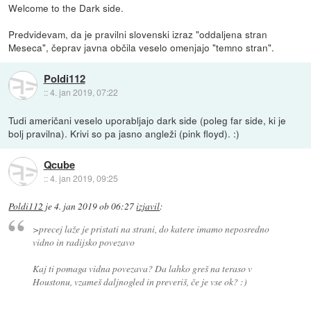
Welcome to the Dark side.
Predvidevam, da je pravilni slovenski izraz "oddaljena stran
Meseca", čeprav javna občila veselo omenjajo "temno stran".
Poldi112
::
4. jan 2019, 07:22
Tudi američani veselo uporabljajo dark side (poleg far side, ki je
bolj pravilna). Krivi so pa jasno angleži (pink floyd). :)
Qcube
::
4. jan 2019, 09:25
Poldi112
je
4. jan 2019 ob 06:27
izjavil
:
>precej laže je pristati na strani, do katere imamo neposredno
vidno in radijsko povezavo
Kaj ti pomaga vidna povezava? Da lahko greš na teraso v
Houstonu, vzameš daljnogled in preveriš, če je vse ok? :)