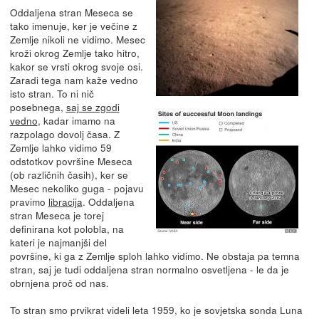
Oddaljena stran Meseca se
tako imenuje, ker je večine z
Zemlje nikoli ne vidimo. Mesec
kroži okrog Zemlje tako hitro,
kakor se vrsti okrog svoje osi.
Zaradi tega nam kaže vedno
isto stran. To ni nič
posebnega,
saj se zgodi
vedno
, kadar imamo na
razpolago dovolj časa. Z
Zemlje lahko vidimo 59
odstotkov površine Meseca
(ob različnih časih), ker se
Mesec nekoliko guga - pojavu
pravimo
libracija
. Oddaljena
stran Meseca je torej
definirana kot polobla, na
kateri je najmanjši del
površine, ki ga z Zemlje sploh lahko vidimo. Ne obstaja pa temna
stran, saj je tudi oddaljena stran normalno osvetljena - le da je
obrnjena proč od nas.
To stran smo prvikrat videli leta 1959, ko je sovjetska sonda Luna