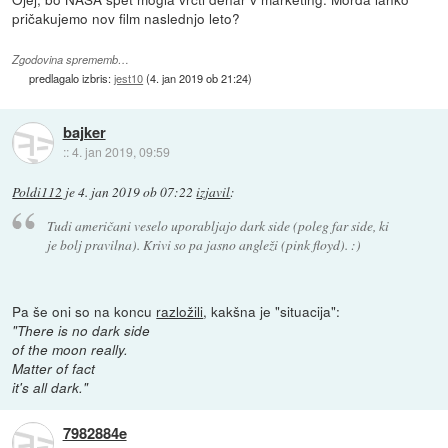
pričakujemo nov film naslednjo leto?
Zgodovina sprememb…
predlagalo izbris:
jest10
(
4. jan 2019 ob 21:24
)
bajker
::
4. jan 2019, 09:59
Poldi112
je
4. jan 2019 ob 07:22
izjavil
:
Tudi američani veselo uporabljajo dark side (poleg far side, ki
je bolj pravilna). Krivi so pa jasno angleži (pink floyd). :)
Pa še oni so na koncu
razložili
, kakšna je "situacija":
"There is no dark side
of the moon really.
Matter of fact
it's all dark."
7982884e