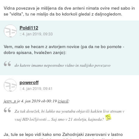
Vidna povezava je mišljena da dve anteni nimata ovire med sabo in
se "vidita", tu ne mislijo da bo kdorkoli gledal z daljnogledom.
Poldi112
::
4. jan 2019, 09:33
Vem, malo se hecam z avtorjem novice (pa da ne bo pomote -
dobro spisana, hvaležen zanjo):
do katere imamo neposredno vidno in radijsko povezavo
poweroff
::
4. jan 2019, 09:41
jerry_p
je
4. jan 2019 ob 00:19
izjavil
:
Za tak dosežek, bi lahko na youtubu objavili kakšen live stream v
vsaj HD ločljivosti ... Saj smo v 21 stoletju, kajneda?
Ja, tule se lepo vidi kako smo Zahodnjaki zaverovani v lastno