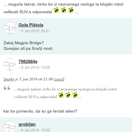
... mogoče takrat, če/ko bo iz neznanega razloga ta kitajski robot
velikosti SUV-a odpovedal
...
Gola Pištola
::
5. jan 2019, 23:21
Zakaj Magpie Bridge?
Queqiao ali pa Sračji most.
7982884e
::
6. jan 2019, 14:28
Spajky
je
5. jan 2019 ob 21:00
izjavil
:
... mogoče takrat, če/ko bo iz neznanega razloga ta kitajski robot
velikosti SUV-a odpovedal
...
kar bo pomenilo, da so ga fentali alieni?
grobijan
::
6. jan 2019, 15:32