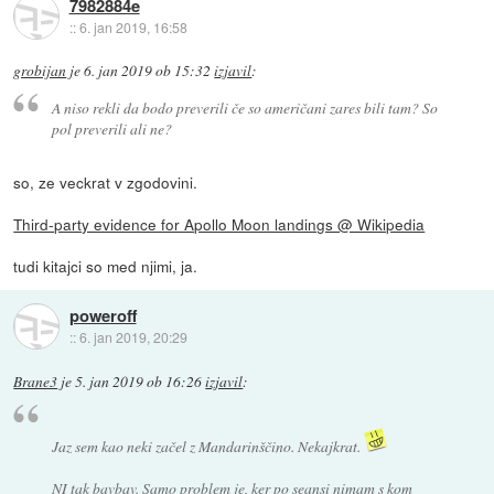
7982884e
::
6. jan 2019, 16:58
grobijan
je
6. jan 2019 ob 15:32
izjavil
:
A niso rekli da bodo preverili če so američani zares bili tam? So
pol preverili ali ne?
so, ze veckrat v zgodovini.
Third-party evidence for Apollo Moon landings @ Wikipedia
tudi kitajci so med njimi, ja.
poweroff
::
6. jan 2019, 20:29
Brane3
je
5. jan 2019 ob 16:26
izjavil
:
Jaz sem kao neki začel z Mandarinščino. Nekajkrat.
NI tak bavbav. Samo problem je, ker po seansi nimam s kom