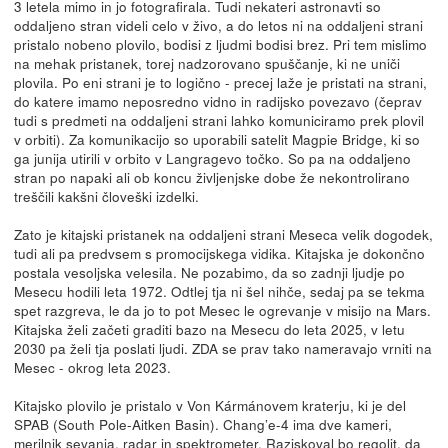
3 letela mimo in jo fotografirala. Tudi nekateri astronavti so
oddaljeno stran videli celo v živo, a do letos ni na oddaljeni strani
pristalo nobeno plovilo, bodisi z ljudmi bodisi brez. Pri tem mislimo
na mehak pristanek, torej nadzorovano spuščanje, ki ne uniči
plovila. Po eni strani je to logično - precej laže je pristati na strani,
do katere imamo neposredno vidno in radijsko povezavo (čeprav
tudi s predmeti na oddaljeni strani lahko komuniciramo prek plovil
v orbiti). Za komunikacijo so uporabili satelit Magpie Bridge, ki so
ga junija utirili v orbito v Langragevo točko. So pa na oddaljeno
stran po napaki ali ob koncu življenjske dobe že nekontrolirano
treščili kakšni človeški izdelki.
Zato je kitajski pristanek na oddaljeni strani Meseca velik dogodek,
tudi ali pa predvsem s promocijskega vidika. Kitajska je dokončno
postala vesoljska velesila. Ne pozabimo, da so zadnji ljudje po
Mesecu hodili leta 1972. Odtlej tja ni šel nihče, sedaj pa se tekma
spet razgreva, le da jo to pot Mesec le ogrevanje v misijo na Mars.
Kitajska želi začeti graditi bazo na Mesecu do leta 2025, v letu
2030 pa želi tja poslati ljudi. ZDA se prav tako nameravajo vrniti na
Mesec - okrog leta 2023.
Kitajsko plovilo je pristalo v Von Kármánovem kraterju, ki je del
SPAB (South Pole-Aitken Basin). Chang’e-4 ima dve kameri,
merilnik sevanja, radar in spektrometer. Raziskoval bo
regolit
, da