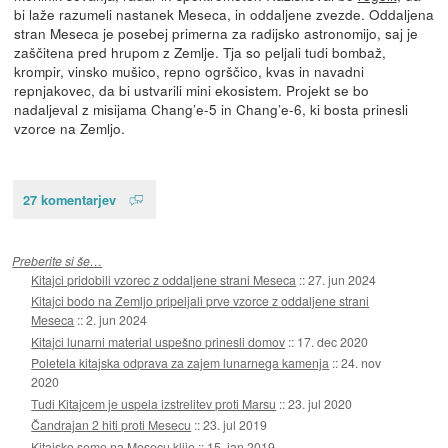
bi laže razumeli nastanek Meseca, in oddaljene zvezde. Oddaljena
stran Meseca je posebej primerna za radijsko astronomijo, saj je
zaščitena pred hrupom z Zemlje. Tja so peljali tudi bombaž,
krompir, vinsko mušico, repno ogrščico, kvas in navadni
repnjakovec, da bi ustvarili mini ekosistem. Projekt se bo
nadaljeval z misijama Chang’e-5 in Chang’e-6, ki bosta prinesli
vzorce na Zemljo.
27 komentarjev
Preberite si še…
Kitajci pridobili vzorec z oddaljene strani Meseca
::
27. jun 2024
Kitajci bodo na Zemljo pripeljali prve vzorce z oddaljene strani
Meseca
::
2. jun 2024
Kitajci lunarni material uspešno prinesli domov
::
17. dec 2020
Poletela kitajska odprava za zajem lunarnega kamenja
::
24. nov
2020
Tudi Kitajcem je uspela izstrelitev proti Marsu
::
23. jul 2020
Čandrajan 2 hiti proti Mesecu
::
23. jul 2019
Kitajsko seme na Mesecu klije
::
15. jan 2019