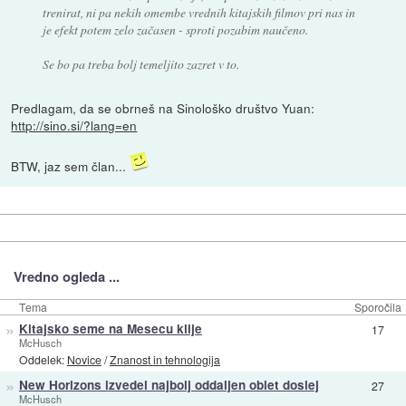
trenirat, ni pa nekih omembe vrednih kitajskih filmov pri nas in
je efekt potem zelo začasen - sproti pozabim naučeno.
Se bo pa treba bolj temeljito zazret v to.
Predlagam, da se obrneš na Sinološko društvo Yuan:
http://sino.si/?lang=en
BTW, jaz sem član...
Vredno ogleda ...
Tema
Sporočila
»
Kitajsko seme na Mesecu klije
17
McHusch
Oddelek:
Novice
/
Znanost in tehnologija
»
New Horizons izvedel najbolj oddaljen oblet doslej
27
McHusch