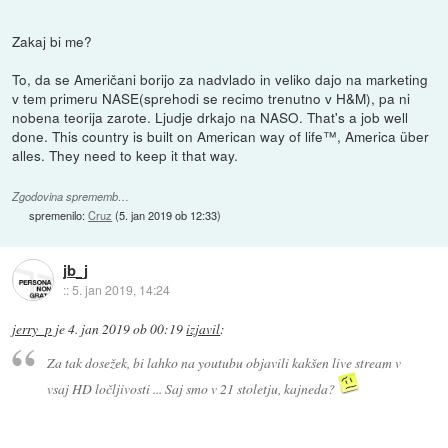
Zakaj bi me?
To, da se Američani borijo za nadvlado in veliko dajo na marketing
v tem primeru NASE(sprehodi se recimo trenutno v H&M), pa ni
nobena teorija zarote. Ljudje drkajo na NASO. That's a job well
done. This country is built on American way of life™, America über
alles. They need to keep it that way.
Zgodovina sprememb…
spremenilo:
Cruz
(
5. jan 2019 ob 12:33
)
jb_j
::
5. jan 2019, 14:24
jerry_p
je
4. jan 2019 ob 00:19
izjavil
:
Za tak dosežek, bi lahko na youtubu objavili kakšen live stream v
vsaj HD ločljivosti ... Saj smo v 21 stoletju, kajneda?