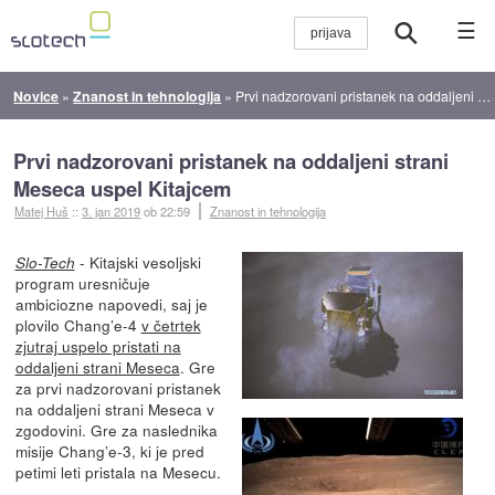
☰
Novice
»
Znanost in tehnologija
»
Prvi nadzorovani pristanek na oddaljeni strani Meseca uspel Kitajcem
Prvi nadzorovani pristanek na oddaljeni strani
Meseca uspel Kitajcem
Matej Huš
::
3. jan 2019
ob 22:59
Znanost in tehnologija
- Kitajski vesoljski
Slo-Tech
program uresničuje
ambiciozne napovedi, saj je
plovilo Chang’e-4
v četrtek
zjutraj uspelo pristati na
oddaljeni strani Meseca
. Gre
za prvi nadzorovani pristanek
na oddaljeni strani Meseca v
zgodovini. Gre za naslednika
misije Chang’e-3, ki je pred
petimi leti pristala na Mesecu.