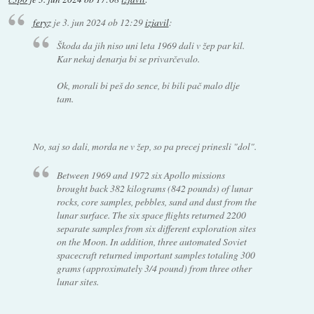
feryz
je
3. jun 2024 ob 12:29
izjavil
:
Škoda da jih niso uni leta 1969 dali v žep par kil.
Kar nekaj denarja bi se privarčevalo.
Ok, morali bi peš do sence, bi bili pač malo dlje
tam.
No, saj so dali, morda ne v žep, so pa precej prinesli "dol".
Between 1969 and 1972 six Apollo missions
brought back 382 kilograms (842 pounds) of lunar
rocks, core samples, pebbles, sand and dust from the
lunar surface. The six space flights returned 2200
separate samples from six different exploration sites
on the Moon. In addition, three automated Soviet
spacecraft returned important samples totaling 300
grams (approximately 3/4 pound) from three other
lunar sites.