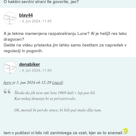
O kakšni senčni strani tle govorite, jao?
blay44
::
4. jun 2024, 11:45
A je tekma mamenjena razpalceliranju Lune? Al je helij3 res tako
dragocen?
Gelde na videu pristanka jim lahko samo čestitam za napredek v
regulaciji in pogonih.
denabiker
::
4. jun 2024, 11:49
feryz
je
3. jun 2024 ob 12:29
izjavil
:
Škoda da jih niso uni leta 1969 dali v žep par kil.
Kar nekaj denarja bi se privarčevalo.
Ok, morali bi peš do sence, bi bili pač malo dlje tam.
tam v puščavi ni bilo nič zanimivega za vzet, kjer so to snemali