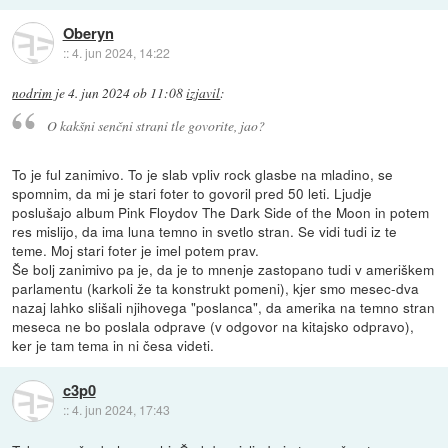
Oberyn
::
4. jun 2024, 14:22
nodrim
je
4. jun 2024 ob 11:08
izjavil
:
O kakšni senčni strani tle govorite, jao?
To je ful zanimivo. To je slab vpliv rock glasbe na mladino, se
spomnim, da mi je stari foter to govoril pred 50 leti. Ljudje
poslušajo album Pink Floydov The Dark Side of the Moon in potem
res mislijo, da ima luna temno in svetlo stran. Se vidi tudi iz te
teme. Moj stari foter je imel potem prav.
Še bolj zanimivo pa je, da je to mnenje zastopano tudi v ameriškem
parlamentu (karkoli že ta konstrukt pomeni), kjer smo mesec-dva
nazaj lahko slišali njihovega "poslanca", da amerika na temno stran
meseca ne bo poslala odprave (v odgovor na kitajsko odpravo),
ker je tam tema in ni česa videti.
c3p0
::
4. jun 2024, 17:43