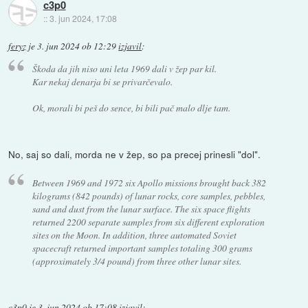
c3p0
::
3. jun 2024, 17:08
feryz
je
3. jun 2024 ob 12:29
izjavil
:
Škoda da jih niso uni leta 1969 dali v žep par kil.
Kar nekaj denarja bi se privarčevalo.
Ok, morali bi peš do sence, bi bili pač malo dlje tam.
No, saj so dali, morda ne v žep, so pa precej prinesli "dol".
Between 1969 and 1972 six Apollo missions brought back 382
kilograms (842 pounds) of lunar rocks, core samples, pebbles,
sand and dust from the lunar surface. The six space flights
returned 2200 separate samples from six different exploration
sites on the Moon. In addition, three automated Soviet
spacecraft returned important samples totaling 300 grams
(approximately 3/4 pound) from three other lunar sites.
c3p0
je
3. jun 2024 ob 17:08
izjavil
: