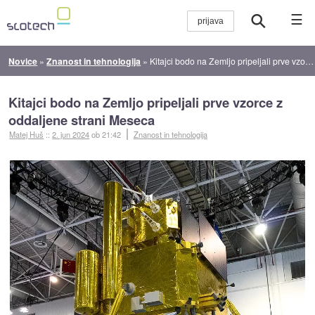
☰
Novice
»
Znanost in tehnologija
»
Kitajci bodo na Zemljo pripeljali prve vzorce z oddaljene strani Meseca
Kitajci bodo na Zemljo pripeljali prve vzorce z
oddaljene strani Meseca
Matej Huš
::
2. jun 2024
ob 21:42
Znanost in tehnologija