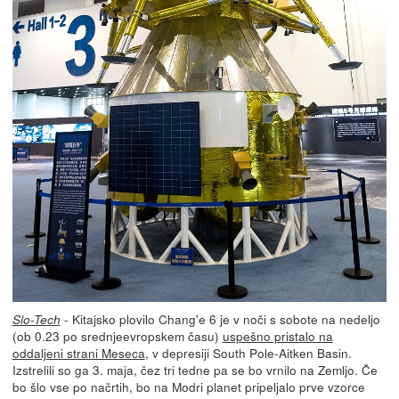
- Kitajsko plovilo Chang'e 6 je v noči s sobote na nedeljo
Slo-Tech
(ob 0.23 po srednjeevropskem času)
uspešno pristalo na
oddaljeni strani Meseca
, v depresiji South Pole-Aitken Basin.
Izstrelili so ga 3. maja, čez tri tedne pa se bo vrnilo na Zemljo. Če
bo šlo vse po načrtih, bo na Modri planet pripeljalo prve vzorce