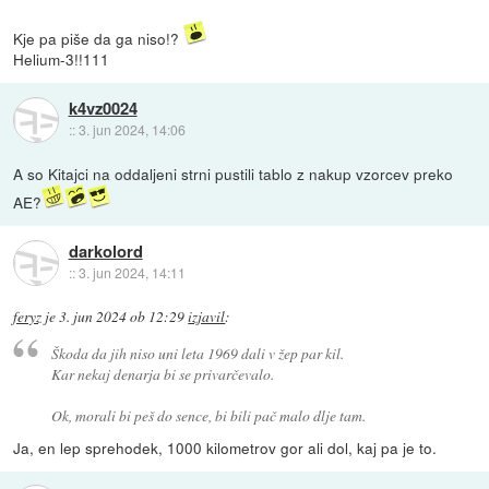
Kje pa piše da ga niso!?
Helium-3!!111
k4vz0024
::
3. jun 2024, 14:06
A so Kitajci na oddaljeni strni pustili tablo z nakup vzorcev preko
AE?
darkolord
::
3. jun 2024, 14:11
feryz
je
3. jun 2024 ob 12:29
izjavil
:
Škoda da jih niso uni leta 1969 dali v žep par kil.
Kar nekaj denarja bi se privarčevalo.
Ok, morali bi peš do sence, bi bili pač malo dlje tam.
Ja, en lep sprehodek, 1000 kilometrov gor ali dol, kaj pa je to.