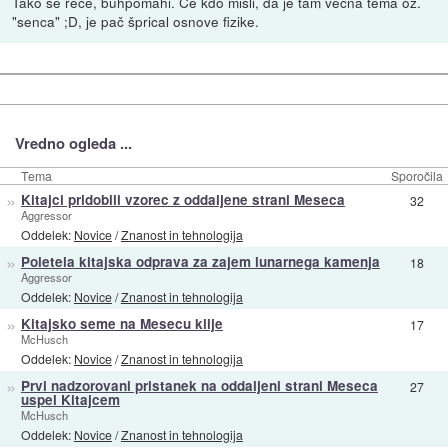
Tako se reče, buhpomahi. Če kdo misli, da je tam večna tema oz.
"senca" ;D, je pač šprical osnove fizike.
Vredno ogleda ...
Tema
Sporočila
»
Kitajci pridobili vzorec z oddaljene strani Meseca
32
Aggressor
Oddelek:
Novice
/
Znanost in tehnologija
»
Poletela kitajska odprava za zajem lunarnega kamenja
18
Aggressor
Oddelek:
Novice
/
Znanost in tehnologija
»
Kitajsko seme na Mesecu klije
17
McHusch
Oddelek:
Novice
/
Znanost in tehnologija
»
Prvi nadzorovani pristanek na oddaljeni strani Meseca
27
uspel Kitajcem
McHusch
Oddelek:
Novice
/
Znanost in tehnologija