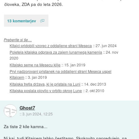
človeka, ZDA pa do leta 2026.
13 komentarjev
Preberite si še…
Kitajci pridobili vzorec z oddaljene strani Meseca
::
27. jun 2024
Poletela kitajska odprava za zajem lunarnega kamenja
::
24. nov
2020
Kitajsko seme na Mesecu klije
::
15. jan 2019
Prvi nadzorovani pristanek na oddaljeni strani Meseca uspel
Kitajcem
::
3. jan 2019
Kitajska tretja država, ki je pristala na Luni
::
14. dec 2013
Kitajska poslala plovilo v orbito okrog Lune
::
2. okt 2010
Ghost7
::
3. jun 2024, 12:25
Za tiste 2 kile kamna...
Ni kaj, tudi Kitajcem lahko čestitamo. Skokovito napredujejo, na