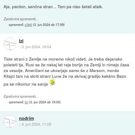
Aja, pardon, senčna stran... Tam pa niso šetali afaik.
Zgodovina sprememb…
spremenil:
c3p0
(
3. jun 2024 ob 17:09
)
Izi
::
3. jun 2024, 19:04
Tiste strani z Zemlje ne moremo nikoli videti. Je treba dejansko
poleteti tja. Rusi se že nekaj let raje borijo na Zemlji in nimajo časa
za vesolje, Američani se ukvarjajo samo še z Marsom, morda
Kitajci tam na skriti strani Lune že na skrivaj gradijo kakšno Bazo
pa se nikomur ne sanja
Zgodovina sprememb…
spremenil:
Izi
(
3. jun 2024 ob 19:05
)
nodrim
::
4. jun 2024, 11:08