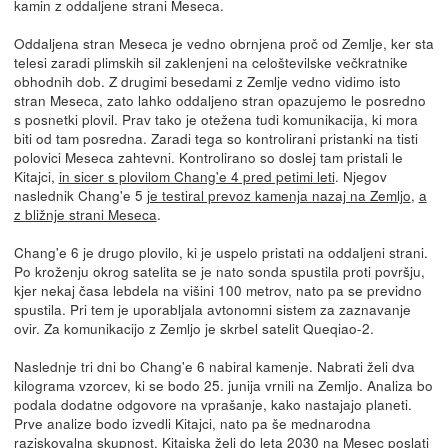
kamin z oddaljene strani Meseca.
Oddaljena stran Meseca je vedno obrnjena proč od Zemlje, ker sta
telesi zaradi plimskih sil zaklenjeni na celoštevilske večkratnike
obhodnih dob. Z drugimi besedami z Zemlje vedno vidimo isto
stran Meseca, zato lahko oddaljeno stran opazujemo le posredno
s posnetki plovil. Prav tako je otežena tudi komunikacija, ki mora
biti od tam posredna. Zaradi tega so kontrolirani pristanki na tisti
polovici Meseca zahtevni. Kontrolirano so doslej tam pristali le
Kitajci,
in sicer s plovilom Chang'e 4 pred petimi leti
. Njegov
naslednik Chang'e 5
je testiral prevoz kamenja nazaj na Zemljo
,
a
z bližnje strani Meseca
.
Chang'e 6 je drugo plovilo, ki je uspelo pristati na oddaljeni strani.
Po kroženju okrog satelita se je nato sonda spustila proti površju,
kjer nekaj časa lebdela na višini 100 metrov, nato pa se previdno
spustila. Pri tem je uporabljala avtonomni sistem za zaznavanje
ovir. Za komunikacijo z Zemljo je skrbel satelit Queqiao-2.
Naslednje tri dni bo Chang'e 6 nabiral kamenje. Nabrati želi dva
kilograma vzorcev, ki se bodo 25. junija vrnili na Zemljo. Analiza bo
podala dodatne odgovore na vprašanje, kako nastajajo planeti.
Prve analize bodo izvedli Kitajci, nato pa še mednarodna
raziskovalna skupnost. Kitajska želi do leta 2030 na Mesec poslati