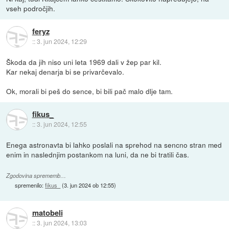
vseh področjih.
feryz
::
3. jun 2024, 12:29
Škoda da jih niso uni leta 1969 dali v žep par kil.
Kar nekaj denarja bi se privarčevalo.
Ok, morali bi peš do sence, bi bili pač malo dlje tam.
fikus_
::
3. jun 2024, 12:55
Enega astronavta bi lahko poslali na sprehod na sencno stran med
enim in naslednjim postankom na luni, da ne bi tratili čas.
Zgodovina sprememb…
spremenilo:
fikus_
(
3. jun 2024 ob 12:55
)
matobeli
::
3. jun 2024, 13:03